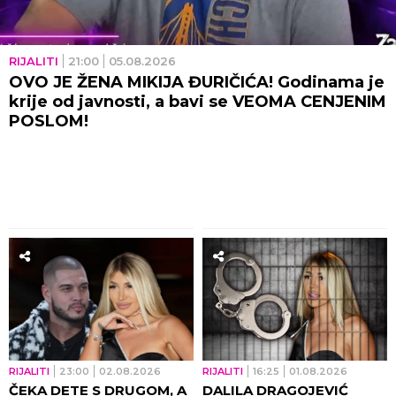
RIJALITI
21:00
05.08.2026
OVO JE ŽENA MIKIJA ĐURIČIĆA! Godinama je
krije od javnosti, a bavi se VEOMA CENJENIM
POSLOM!
RIJALITI
23:00
02.08.2026
RIJALITI
16:25
01.08.2026
ČEKA DETE S DRUGOM, A
DALILA DRAGOJEVIĆ