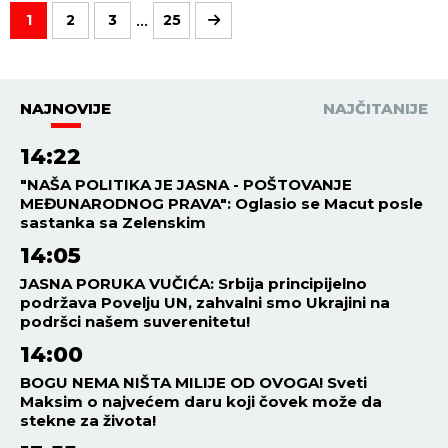
...
1
2
3
25
NAJNOVIJE
NAJČITANIJE
14:22
"NAŠA POLITIKA JE JASNA - POŠTOVANJE
MEĐUNARODNOG PRAVA": Oglasio se Macut posle
sastanka sa Zelenskim
14:05
JASNA PORUKA VUČIĆA: Srbija principijelno
podržava Povelju UN, zahvalni smo Ukrajini na
podršci našem suverenitetu!
14:00
BOGU NEMA NIŠTA MILIJE OD OVOGA! Sveti
Maksim o najvećem daru koji čovek može da
stekne za života!