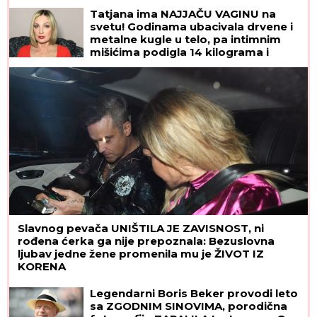
ne veruju šta vide
Tatjana ima NAJJAČU VAGINU na
svetu! Godinama ubacivala drvene i
metalne kugle u telo, pa intimnim
mišićima podigla 14 kilograma i
postala globalno poznata
Slavnog pevača UNIŠTILA JE ZAVISNOST, ni
rođena ćerka ga nije prepoznala: Bezuslovna
ljubav jedne žene promenila mu je ŽIVOT IZ
KORENA
Legendarni Boris Beker provodi leto
sa ZGODNIM SINOVIMA, porodična