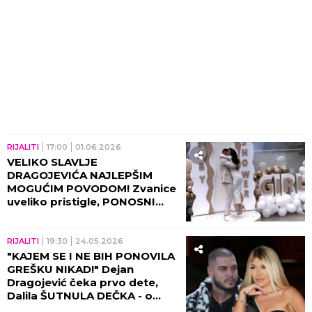
RIJALITI
17:00
01.06.2026
VELIKO SLAVLJE
DRAGOJEVIĆA NAJLEPŠIM
MOGUĆIM POVODOM! Zvanice
uveliko pristigle, PONOSNI
TATA NIJE ŽALIO PARA - nema
samo od prepelice mleko!
RIJALITI
19:30
24.05.2026
"KAJEM SE I NE BIH PONOVILA
GREŠKU NIKAD!" Dejan
Dragojević čeka prvo dete,
Dalila ŠUTNULA DEČKA - o
bivšem suprugu ovako