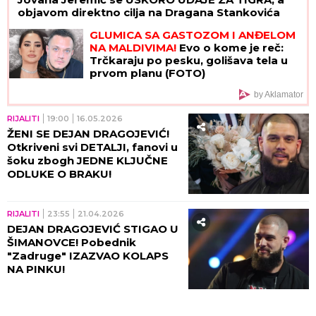
objavom direktno cilja na Dragana Stankovića
GLUMICA SA GASTOZOM I ANĐELOM
NA MALDIVIMA!
Evo o kome je reč:
Trčkaraju po pesku, golišava tela u
prvom planu (FOTO)
by Aklamator
RIJALITI
19:00
16.05.2026
ŽENI SE DEJAN DRAGOJEVIĆ!
Otkriveni svi DETALJI, fanovi u
šoku zbogh JEDNE KLJUČNE
ODLUKE O BRAKU!
RIJALITI
23:55
21.04.2026
DEJAN DRAGOJEVIĆ STIGAO U
ŠIMANOVCE! Pobednik
"Zadruge" IZAZVAO KOLAPS
NA PINKU!