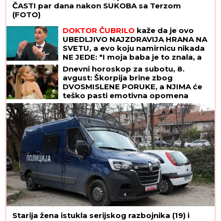
ČASTI par dana nakon SUKOBA sa Terzom
(FOTO)
DOKTOR ČUBRILO
kaže da je ovo
UBEDLJIVO NAJZDRAVIJA HRANA NA
SVETU, a evo koju namirnicu nikada
NE JEDE: "I moja baba je to znala, a
možda vam zvuči suludo"
Dnevni horoskop za subotu, 8.
avgust: Škorpija brine zbog
DVOSMISLENE PORUKE, a NJIMA će
teško pasti emotivna opomena
Starija žena istukla serijskog razbojnika (19) i