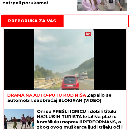
zatrpali porukama!
PREPORUKA ZA VAS
DRAMA NA AUTO-PUTU KOD NIŠA
Zapalio se
automobil, saobraćaj BLOKIRAN (VIDEO)
Oni su PREŠLI IGRICU i dobili titulu
NAJLUĐIH TURISTA leta! Na plaži u
komšiluku napravili PERFORMANS, a
zbog ovog muškarca ljudi trljaju oči i