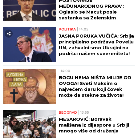
POŠTOVANJE
MEĐUNARODNOG PRAVA":
Oglasio se Macut posle
sastanka sa Zelenskim
POLITIKA
14:05
JASNA PORUKA VUČIĆA: Srbija
principijelno podržava Povelju
UN, zahvalni smo Ukrajini na
podršci našem suverenitetu!
14:00
BOGU NEMA NIŠTA MILIJE OD
OVOGA! Sveti Maksim o
najvećem daru koji čovek
može da stekne za života!
BEOGRAD
13:55
MESAROVIĆ: Boravak
mališana iz dijaspore u Srbiji
mnogo više od druženja