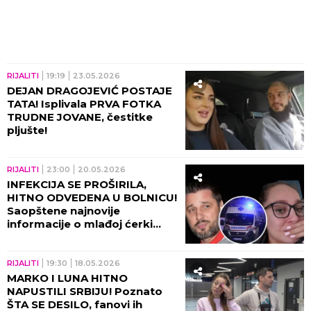
RIJALITI
19:19
23.05.2026
DEJAN DRAGOJEVIĆ POSTAJE
TATA! Isplivala PRVA FOTKA
TRUDNE JOVANE, čestitke
pljušte!
RIJALITI
23:00
20.05.2026
INFEKCIJA SE PROŠIRILA,
HITNO ODVEDENA U BOLNICU!
Saopštene najnovije
informacije o mlađoj ćerki
Lune i Marka!
RIJALITI
19:30
18.05.2026
MARKO I LUNA HITNO
NAPUSTILI SRBIJU! Poznato
ŠTA SE DESILO, fanovi ih