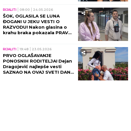
govorila tad!
RIJALITI
08:00
24.05.2026
ŠOK, OGLASILA SE LUNA
ĐOGANI U JEKU VESTI O
RAZVODU! Nakon glasina o
krahu braka pokazala PRAVU
ISTINU! (FOTO)
RIJALITI
19:48
23.05.2026
PRVO OGLAŠAVANJE
PONOSNIH RODITELJA! Dejan
Dragojević najlepše vesti
SAZNAO NA OVAJ SVETI DAN -
čak smo i odustali...