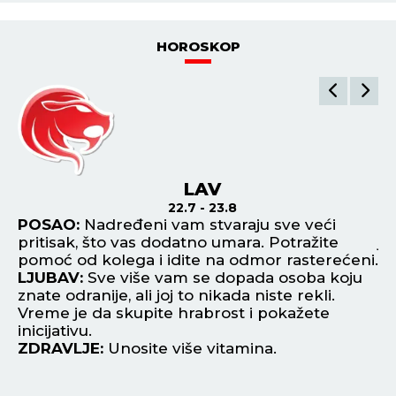
HOROSKOP
LAV
22.7 - 23.8
POSAO:
Nadređeni vam stvaraju sve veći
P
pritisak, što vas dodatno umara. Potražite
je
pomoć od kolega i idite na odmor rasterećeni.
s 
u
LJUBAV:
Sve više vam se dopada osoba koju
L
znate odranije, ali joj to nikada niste rekli.
da
Vreme je da skupite hrabrost i pokažete
ko
inicijativu.
Z
ZDRAVLJE:
Unosite više vitamina.