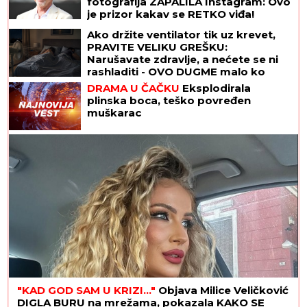
fotografija ZAPALILA Instagram: Ovo
je prizor kakav se RETKO viđa!
Ako držite ventilator tik uz krevet,
PRAVITE VELIKU GREŠKU:
Narušavate zdravlje, a nećete se ni
rashladiti - OVO DUGME malo ko
koristi, a pravi najveću razliku
DRAMA U ČAČKU
Eksplodirala
plinska boca, teško povređen
muškarac
"KAD GOD SAM U KRIZI..."
Objava Milice Veličković
DIGLA BURU na mrežama, pokazala KAKO SE