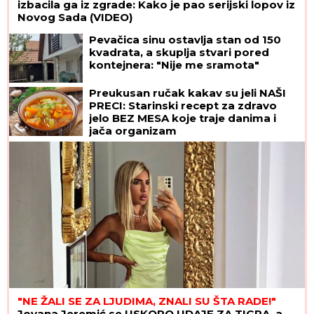
izbacila ga iz zgrade: Kako je pao serijski lopov iz
Novog Sada (VIDEO)
Pevačica sinu ostavlja stan od 150
kvadrata, a skuplja stvari pored
kontejnera: "Nije me sramota"
Preukusan ručak kakav su jeli NAŠI
PRECI: Starinski recept za zdravo
jelo BEZ MESA koje traje danima i
jača organizam
"NE ŽALI SE ZA LJUDIMA, ZNALI SU ŠTA RADE!"
Jovana Jeremić se USKORO UDAJE ZA TIGRA, a