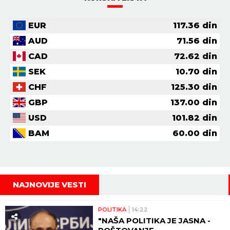
EUR
117.36
din
AUD
71.56
din
CAD
72.62
din
SEK
10.70
din
CHF
125.30
din
GBP
137.00
din
USD
101.82
din
BAM
60.00
din
NAJNOVIJE VESTI
POLITIKA
14:22
"NAŠA POLITIKA JE JASNA -