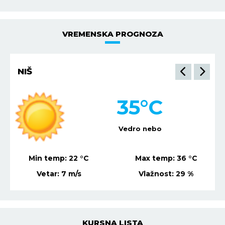
VREMENSKA PROGNOZA
NIŠ
35
°C
Vedro nebo
Min temp:
22
°C
Max temp:
36
°C
Vetar:
7
m/s
Vlažnost:
29
%
KURSNA LISTA