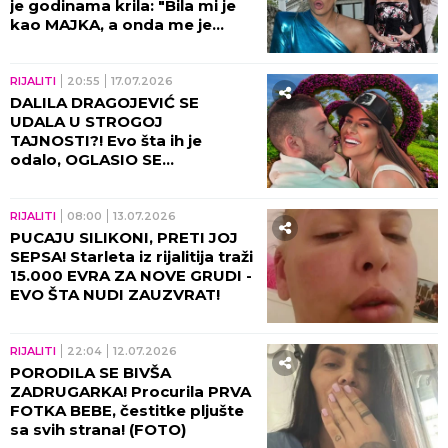
je godinama krila: "Bila mi je
kao MAJKA, a onda me je
JAVNO PONIZILA!"
RIJALITI
20:55
17.07.2026
DALILA DRAGOJEVIĆ SE
UDALA U STROGOJ
TAJNOSTI?! Evo šta ih je
odalo, OGLASIO SE
MLADOŽENJA: NAPRAVIO SAM
JE PRAVOM DOMAĆICOM!
RIJALITI
08:00
13.07.2026
PUCAJU SILIKONI, PRETI JOJ
SEPSA! Starleta iz rijalitija traži
15.000 EVRA ZA NOVE GRUDI -
EVO ŠTA NUDI ZAUZVRAT!
RIJALITI
22:04
12.07.2026
PORODILA SE BIVŠA
ZADRUGARKA! Procurila PRVA
FOTKA BEBE, čestitke pljušte
sa svih strana! (FOTO)