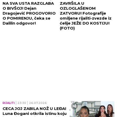
NA SVA USTA RAZGLABA
ZAVRŠILA U
O BIVŠOJ! Dejan
OZLOGLAŠENOM
Dragojević PROGOVORIO
ZATVORU! Fotografije
O POMIRENJU, čeka se
omiljene rijaliti-zvezde iz
Dalilin odgovor!
ćelije JEŽE DO KOSTIJU!
(FOTO)
RIJALITI
23:30
26.07.2026
CECA JOJ ZABILA NOŽ U LEĐA!
Luna Đogani otkrila istinu koju