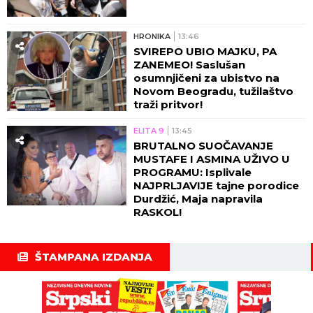
HRONIKA
13:46
SVIREPO UBIO MAJKU, PA
ZANEMEO! Saslušan
osumnjičeni za ubistvo na
Novom Beogradu, tužilaštvo
traži pritvor!
ELITA 9
13:45
BRUTALNO SUOČAVANJE
MUSTAFE I ASMINA UŽIVO U
PROGRAMU: Isplivale
NAJPRLJAVIJE tajne porodice
Durdžić, Maja napravila
RASKOL!
ŠTAMPANA IZDANJA