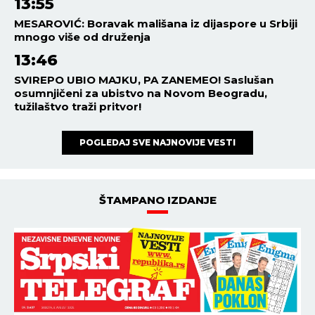
13:55
MESAROVIĆ: Boravak mališana iz dijaspore u Srbiji
mnogo više od druženja
13:46
SVIREPO UBIO MAJKU, PA ZANEMEO! Saslušan
osumnjičeni za ubistvo na Novom Beogradu,
tužilaštvo traži pritvor!
POGLEDAJ SVE NAJNOVIJE VESTI
ŠTAMPANO IZDANJE