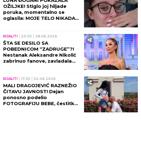
LUNA ĐOGANI POKAZALA
OŽILJKE! Stiglo joj hiljade
poruka, momentalno se
oglasila: MOJE TELO NIKADA
NEĆE BITI ISTO! (GALERIJA)
RIJALITI
20:30
28.06.2026
ŠTA SE DESILO SA
POBEDNICOM “ZADRUGE”?!
Nestanak Aleksandre Nikolić
zabrinuo fanove, zavladala
OPŠTA PANIKA na mrežama!
RIJALITI
17:30
02.06.2026
MALI DRAGOJEVIĆ RAZNEŽIO
ČITAVU JAVNOST! Dejan
ponosno podelio
FOTOGRAFIJU BEBE, čestitke
se samo nižu!