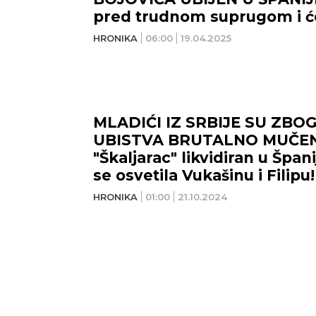
pred trudnom suprugom i ć
HRONIKA
06:00
19.04.2025
MLADIĆI IZ SRBIJE SU ZBO
UBISTVA BRUTALNO MUČENI 
"Škaljarac" likvidiran u Špani
se osvetila Vukašinu i Filipu!
HRONIKA
01:00
21.10.2024