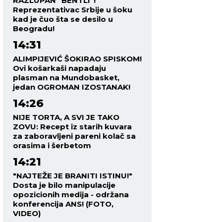
RAZLUPAN "BENTLI"!
Reprezentativac Srbije u šoku
kad je čuo šta se desilo u
Beogradu!
14:31
ALIMPIJEVIĆ ŠOKIRAO SPISKOM!
Ovi košarkaši napadaju
plasman na Mundobasket,
jedan OGROMAN IZOSTANAK!
14:26
NIJE TORTA, A SVI JE TAKO
ZOVU: Recept iz starih kuvara
za zaboravljeni pareni kolač sa
orasima i šerbetom
14:21
"NAJTEŽE JE BRANITI ISTINU!"
Dosta je bilo manipulacije
opozicionih medija - održana
konferencija ANS! (FOTO,
VIDEO)