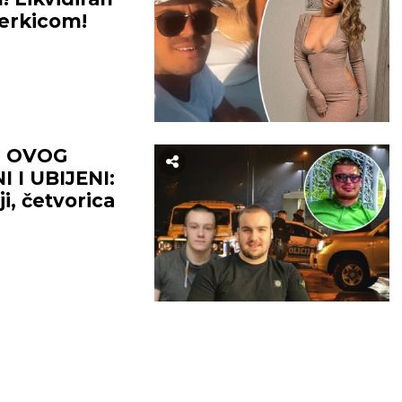
erkicom!
G OVOG
I UBIJENI:
ji, četvorica