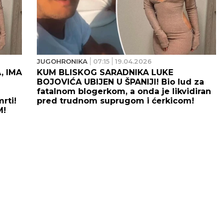
JUGOHRONIKA
07:15
19.04.2026
, IMA
KUM BLISKOG SARADNIKA LUKE
BOJOVIĆA UBIJEN U ŠPANIJI! Bio lud za
fatalnom blogerkom, a onda je likvidiran
rti!
pred trudnom suprugom i ćerkicom!
M!