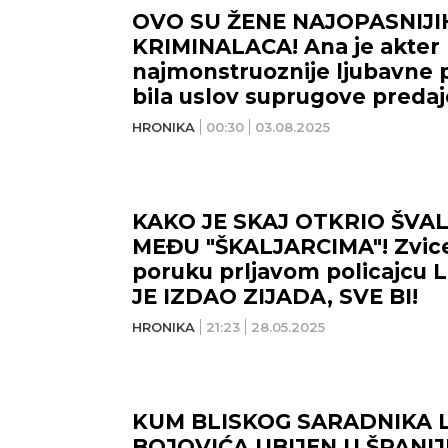
OVO SU ŽENE NAJOPASNIJI
KRIMINALACA! Ana je akter
najmonstruoznije ljubavne p
bila uslov suprugove predaje
niko ništa ne zna!
HRONIKA
00:30
03.08.2025
KAKO JE SKAJ OTKRIO ŠVA
MEĐU "ŠKALJARCIMA"! Zvice
poruku prljavom policajcu 
JE IZDAO ZIJADA, SVE BI!
HRONIKA
21:23
28.05.2025
KUM BLISKOG SARADNIKA 
BOJOVIĆA UBIJEN U ŠPANIJI!