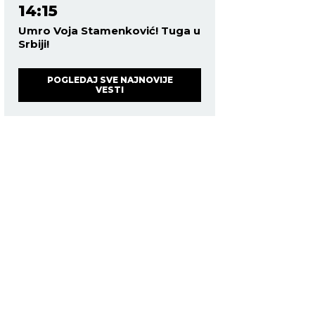
14:15
Umro Voja Stamenković! Tuga u
Srbiji!
POGLEDAJ SVE NAJNOVIJE
VESTI