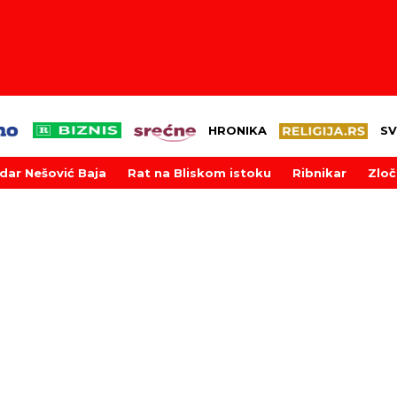
HRONIKA
SV
dar Nešović Baja
Rat na Bliskom istoku
Ribnikar
Zloč