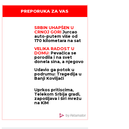
PREPORUKA ZA VAS
SRBIN UHAPŠEN U
CRNOJ GORI
Jurcao
auto-putem više od
170 kilometara na sat
VELIKA RADOST U
DOMU:
Pevačica se
porodila i na svet
donela sina, a njegovo
ime ima posebno
Udavio ga potok u
značenje
podrumu: Tragedija u
Banji Koviljači
Uprkos pritiscima,
Telekom Srbija gradi,
zapošljava i širi mrežu
na KiM
by Aklamator