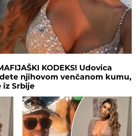
MAFIJAŠKI KODEKS! Udovica
la dete njihovom venčanom kumu,
iz Srbije