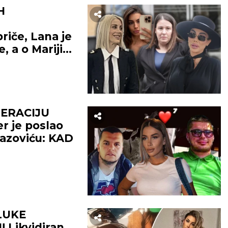
H
riče, Lana je
, a o Mariji
LERACIJU
r je poslao
Lazoviću: KAD
LUKE
 Likvidiran