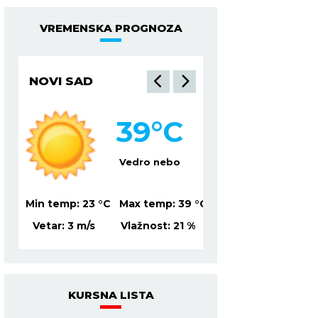
VREMENSKA PROGNOZA
NOVI SAD
NIŠ
39
°C
3
Vedro nebo
Mesti
39
°C
Min temp:
23
°C
Max temp:
39
°C
Min temp:
21
°C
Ma
%
Vetar:
3
m/s
Vlažnost:
21
%
Vetar:
4
m/s
Vl
KURSNA LISTA