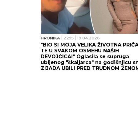
HRONIKA
22:15
19.04.2026
"BIO SI MOJA VELIKA ŽIVOTNA PRIČA
TE U SVAKOM OSMEHU NAŠIH
DEVOJČICA!" Oglasila se supruga
ubijenog "škaljarca" na godišnjicu sm
ZIJADA UBILI PRED TRUDNOM ŽENO