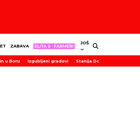
JOŠ
ET
ZABAVA
in u Boru
Izgubljeni gradovi
Stanija Dobrojević