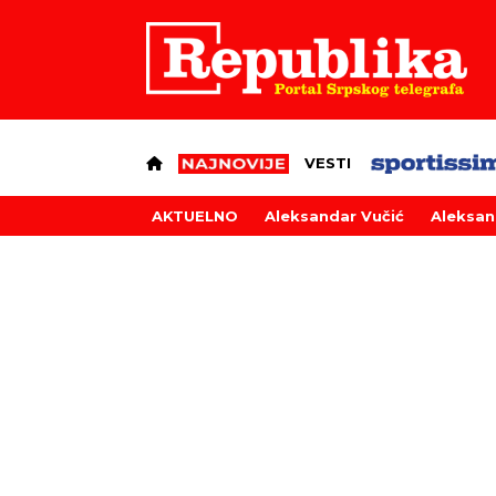
VESTI
AKTUELNO
Aleksandar Vučić
Aleksan