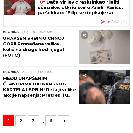
10"
Dača Virijević raskrinkao rijaliti
učesnike, otkrio sve o Aneli i Kariću,
pa šokirao: "Filip se dopisuje sa
pevačicom"
by Aklamator
HRONIKA
17:21
02.01.2026
UHAPŠEN SRBIN U CRNOJ
GORI! Pronađena velika
količina droge kod njega!
(FOTO)
HRONIKA
20:54
10.12.2025
MEĐU UHAPŠENIM
ČLANOVIMA BALKANSKOG
KARTELA I SRBIN! Detalji velike
akcije hapšenja: Pretresi i u
Srbiji, oduzet luksuzni
mercedes!
...
1
2
3
6