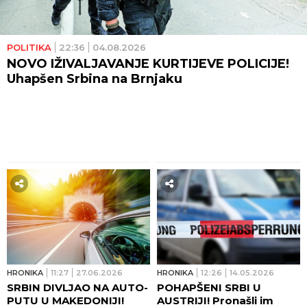
POLITIKA
22:36
04.08.2026
NOVO IŽIVALJAVANJE KURTIJEVE POLICIJE!
Uhapšen Srbina na Brnjaku
HRONIKA
11:27
27.06.2026
HRONIKA
12:26
14.05.2026
SRBIN DIVLJAO NA AUTO-
POHAPŠENI SRBI U
PUTU U MAKEDONIJI!
AUSTRIJI! Pronašli im