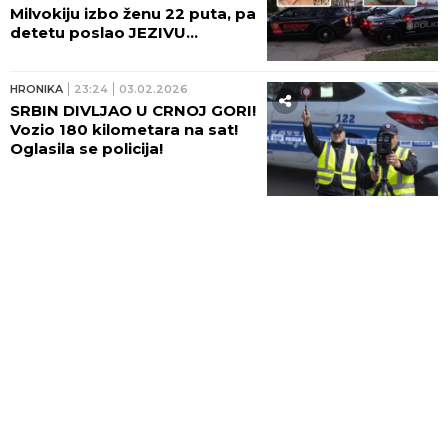
Milvokiju izbo ženu 22 puta, pa
detetu poslao JEZIVU
PORUKU!
HRONIKA
23:24
03.02.2026
SRBIN DIVLJAO U CRNOJ GORI!
Vozio 180 kilometara na sat!
Oglasila se policija!