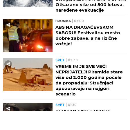
Otkazano više od 500 letova,
naređene evakuacije
HRONIKA
03:00
ABS NA DRAGAČEVSKOM
SABORU! Festivali su mesto
dobre zabave, a ne rizične
vožnje!
SVET
02:30
VREME IM JE SVE VEĆI
NEPRIJATELJ! Piramide stare
više od 2.000 godina počele
da propadaju: Stručnjaci
upozoravaju na najgori
scenario
SVET
01:30
BIZARAN SAVET USRED
TOPLOTNOG TALASA! Ovo
tradicionalno jelo savetuju
građanima Severne Koreje