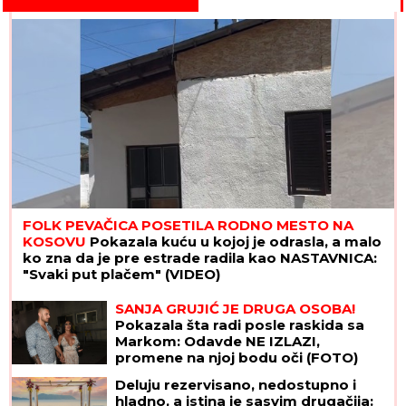
FOLK PEVAČICA POSETILA RODNO MESTO NA
KOSOVU
Pokazala kuću u kojoj je odrasla, a malo
ko zna da je pre estrade radila kao NASTAVNICA:
"Svaki put plačem" (VIDEO)
SANJA GRUJIĆ JE DRUGA OSOBA!
Pokazala šta radi posle raskida sa
Markom: Odavde NE IZLAZI,
promene na njoj bodu oči (FOTO)
Deluju rezervisano, nedostupno i
hladno, a istina je sasvim drugačija: