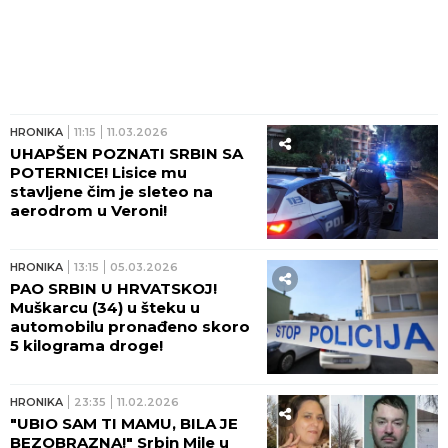
HRONIKA
11:15
11.03.2026
UHAPŠEN POZNATI SRBIN SA
POTERNICE! Lisice mu
stavljene čim je sleteo na
aerodrom u Veroni!
HRONIKA
13:15
05.03.2026
PAO SRBIN U HRVATSKOJ!
Muškarcu (34) u šteku u
automobilu pronađeno skoro
5 kilograma droge!
HRONIKA
23:35
11.02.2026
"UBIO SAM TI MAMU, BILA JE
BEZOBRAZNA!" Srbin Mile u