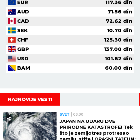
EUR
117.36
din
AUD
71.56
din
CAD
72.62
din
SEK
10.70
din
CHF
125.30
din
GBP
137.00
din
USD
101.82
din
BAM
60.00
din
NAJNOVIJE VESTI
SVET
03:30
JAPAN NA UDARU DVE
PRIRODNE KATASTROFE! Tek
što je zemljotres protresao
zemlju, stiže i OPASNI TAJFUN: