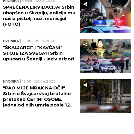
HRONIKA
08:58
12.05.2026
SPREČENA LIKVIDACIJA! Srbin
uhapšen u Skoplju, policija mu
našla pištolj, nož, municiju!
(FOTO)
HRONIKA
10:00
09.05.2026
"ŠKALJARCI" I "KAVČANI"
STOJE IZA SVEGA?! Srbin
upucan u Španiji - jeziv prizor!
HRONIKA
12:00
24.04.2026
"PAO MI JE MRAK NA OČI!"
Srbin u Švajcarskoj brutalno
pretukao ČETIRI OSOBE,
jedna od njih umrla posle 12
dana: Žrtve opisale jezivu
TORTURU!