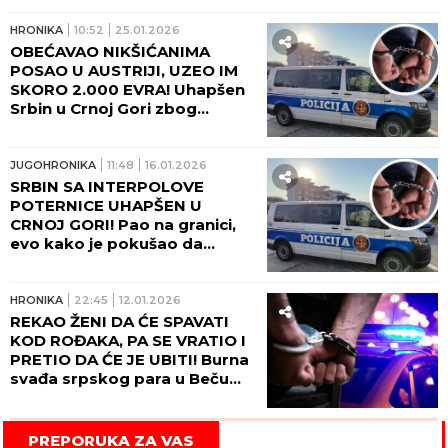
HRONIKA
10:52
25.01.2026
OBEĆAVAO NIKŠIĆANIMA
POSAO U AUSTRIJI, UZEO IM
SKORO 2.000 EVRA! Uhapšen
Srbin u Crnoj Gori zbog
prevare!
JUGOHRONIKA
11:48
16.01.2026
SRBIN SA INTERPOLOVE
POTERNICE UHAPŠEN U
CRNOJ GORI! Pao na granici,
evo kako je pokušao da
prevari policajce!
HRONIKA
22:45
12.01.2026
REKAO ŽENI DA ĆE SPAVATI
KOD ROĐAKA, PA SE VRATIO I
PRETIO DA ĆE JE UBITI! Burna
svađa srpskog para u Beču
završila se hapšenjem!
PREPORUKA ZA VAS