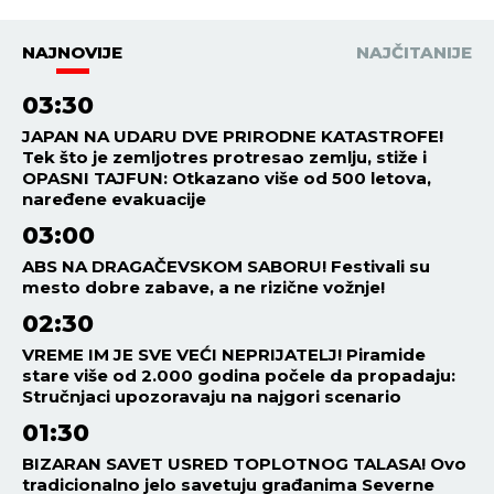
NAJNOVIJE
NAJČITANIJE
03:30
JAPAN NA UDARU DVE PRIRODNE KATASTROFE!
Tek što je zemljotres protresao zemlju, stiže i
OPASNI TAJFUN: Otkazano više od 500 letova,
naređene evakuacije
03:00
ABS NA DRAGAČEVSKOM SABORU! Festivali su
mesto dobre zabave, a ne rizične vožnje!
02:30
VREME IM JE SVE VEĆI NEPRIJATELJ! Piramide
stare više od 2.000 godina počele da propadaju:
Stručnjaci upozoravaju na najgori scenario
01:30
BIZARAN SAVET USRED TOPLOTNOG TALASA! Ovo
tradicionalno jelo savetuju građanima Severne