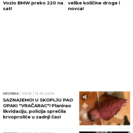
Vozio BMW preko 220 na
velike količine droge i
sat!
novca!
HRONIKA
09:35
12.05.2026
SAZNAJEMO! U SKOPLJU PAO
OPAKI "VRAČARAC"! Planirao
likvidaciju, policija sprečila
krvoproliće u zadnji čas!