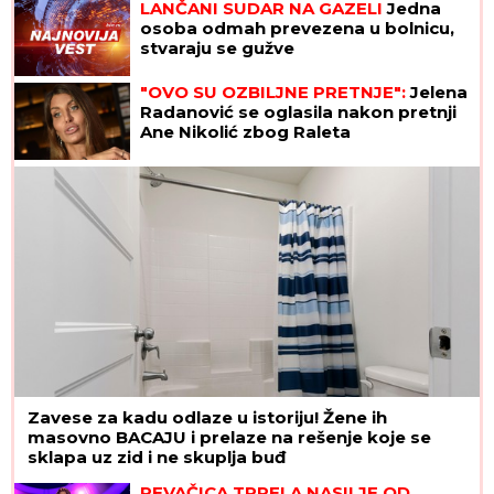
LANČANI SUDAR NA GAZELI
Jedna
krivičnu prijavu
osoba odmah prevezena u bolnicu,
stvaraju se gužve
"OVO SU OZBILJNE PRETNJE":
Jelena
Radanović se oglasila nakon pretnji
Ane Nikolić zbog Raleta
Zavese za kadu odlaze u istoriju! Žene ih
masovno BACAJU i prelaze na rešenje koje se
sklapa uz zid i ne skuplja buđ
PEVAČICA TRPELA NASILJE OD