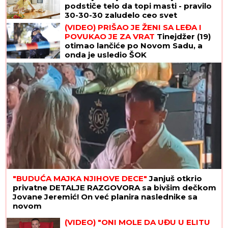
podstiče telo da topi masti - pravilo
30-30-30 zaludelo ceo svet
(VIDEO) PRIŠAO JE ŽENI SA LEĐA I
POVUKAO JE ZA VRAT
Tinejdžer (19)
otimao lančiće po Novom Sadu, a
onda je usledio ŠOK
"BUDUĆA MAJKA NJIHOVE DECE"
Janjuš otkrio
privatne DETALJE RAZGOVORA sa bivšim dečkom
Jovane Jeremić! On već planira naslednike sa
novom
(VIDEO) "ONI MOLE DA UĐU U ELITU