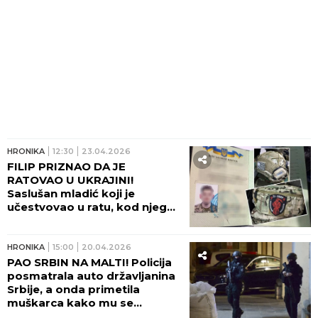
HRONIKA
12:30
23.04.2026
FILIP PRIZNAO DA JE
RATOVAO U UKRAJINI!
Saslušan mladić koji je
učestvovao u ratu, kod njega
pronađena i knjižica
ukrajinske vojske!
HRONIKA
15:00
20.04.2026
PAO SRBIN NA MALTI! Policija
posmatrala auto državljanina
Srbije, a onda primetila
muškarca kako mu se
približava!