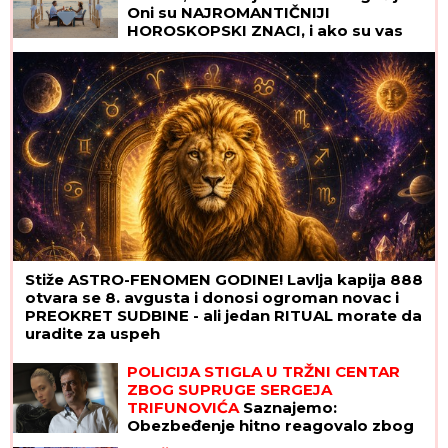
Oni su NAJROMANTIČNIJI
HOROSKOPSKI ZNACI, i ako su vas
izabrali - pravi ste SREĆNIK!
Stiže ASTRO-FENOMEN GODINE! Lavlja kapija 888
otvara se 8. avgusta i donosi ogroman novac i
PREOKRET SUDBINE - ali jedan RITUAL morate da
uradite za uspeh
POLICIJA STIGLA U TRŽNI CENTAR
ZBOG SUPRUGE SERGEJA
TRIFUNOVIĆA
Saznajemo:
Obezbeđenje hitno reagovalo zbog
SUMNJE NA KRAĐU, pa joj pisali