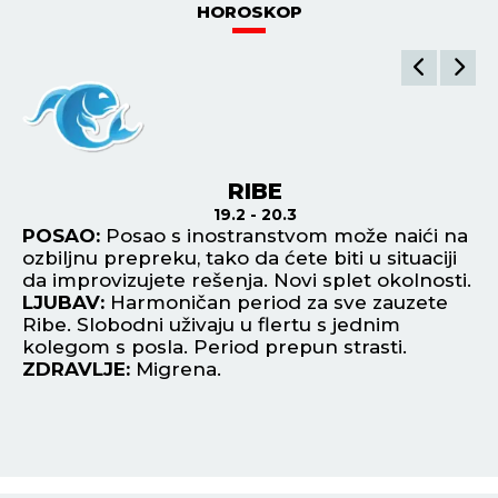
HOROSKOP
RIBE
19.2 - 20.3
POSAO:
Posao s inostranstvom može naići na
P
ozbiljnu prepreku, tako da ćete biti u situaciji
zb
e i
da improvizujete rešenja. Novi splet okolnosti.
va
LJUBAV:
Harmoničan period za sve zauzete
L
Ribe. Slobodni uživaju u flertu s jednim
pr
kolegom s posla. Period prepun strasti.
Sl
ZDRAVLJE:
Migrena.
za
Z