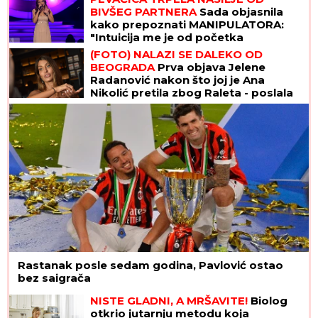
BIVŠEG PARTNERA
Sada objasnila
kako prepoznati MANIPULATORA:
"Intuicija me je od početka
upozoravala"
(FOTO) NALAZI SE DALEKO OD
BEOGRADA
Prva objava Jelene
Radanović nakon što joj je Ana
Nikolić pretila zbog Raleta - poslala
joj jezive poruke
Rastanak posle sedam godina, Pavlović ostao
bez saigrača
NISTE GLADNI, A MRŠAVITE!
Biolog
otkrio jutarnju metodu koja