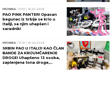
HRONIKA
11:00
16.04.2026
PAO PINK PANTER! Opasan
begunac iz Srbije se krio u
Italiji, sa njim uhapšen i
saradnik!
HRONIKA
10:10
16.04.2026
SRBIN PAO U ITALIJI KAO ČLAN
BANDE ZA KRIJUMČARENJE
DROGE! Uhapšeno 13 osoba,
zaplenjena tona droge,
80.000 evra, pištolj...