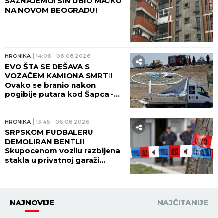
SAZNAJEMO! SIN UBIO MAJKU
NA NOVOM BEOGRADU!
HRONIKA
14:06
06.08.2026
EVO ŠTA SE DEŠAVA S
VOZAČEM KAMIONA SMRTI!
Ovako se branio nakon
pogibije putara kod Šapca -
tužilaštvo odmah zatražilo
pritvor!
HRONIKA
13:45
06.08.2026
SRPSKOM FUDBALERU
DEMOLIRAN BENTLI!
Skupocenom vozilu razbijena
stakla u privatnoj garaži
luksuznog naselja!
NAJNOVIJE
NAJČITANIJE