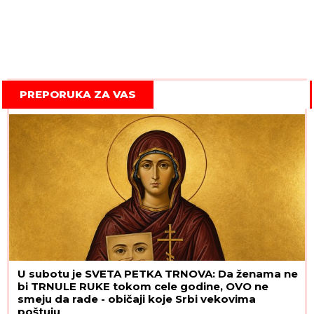
PREPORUKA ZA VAS
U subotu je SVETA PETKA TRNOVA: Da ženama ne
bi TRNULE RUKE tokom cele godine, OVO ne
smeju da rade - običaji koje Srbi vekovima
poštuju