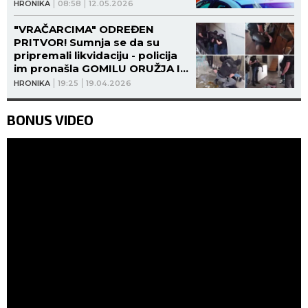
HRONIKA
08:58
12.05.2026
"VRAČARCIMA" ODREĐEN
PRITVOR! Sumnja se da su
pripremali likvidaciju - policija
im pronašla GOMILU ORUŽJA I
SILIKONSKU MASKU! (FOTO,
HRONIKA
19:25
19.04.2026
VIDEO)
BONUS VIDEO