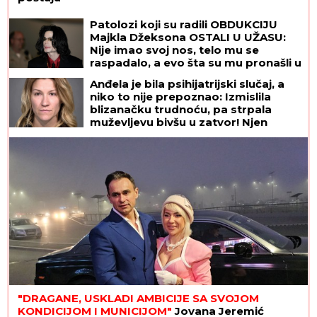
Patolozi koji su radili OBDUKCIJU
Majkla Džeksona OSTALI U UŽASU:
Nije imao svoj nos, telo mu se
raspadalo, a evo šta su mu pronašli u
želucu
Anđela je bila psihijatrijski slučaj, a
niko to nije prepoznao: Izmislila
blizanačku trudnoću, pa strpala
muževljevu bivšu u zatvor! Njen
krajnji cilj bio je BOLESNO JEZIV
"DRAGANE, USKLADI AMBICIJE SA SVOJOM
KONDICIJOM I MUNICIJOM"
Jovana Jeremić