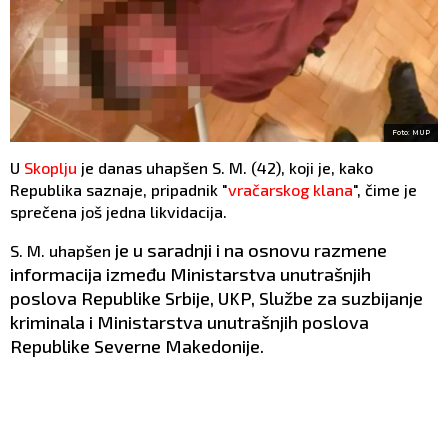
Foto: MUP
U
Skoplju
je danas uhapšen S. M. (42), koji je, kako
Republika saznaje, pripadnik "
vračarskog klana
", čime je
sprečena još jedna likvidacija.
je
u saradnji i na osnovu razmene
S. M. uhapšen
informacija između Ministarstva unutrašnjih
poslova Republike Srbije, UKP, Službe za suzbijanje
kriminala i Ministarstva unutrašnjih poslova
Republike Severne Makedonije.