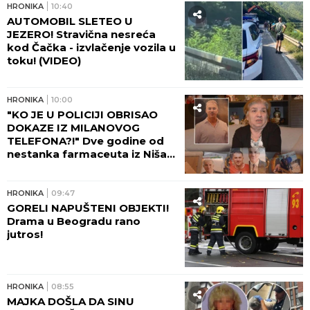
HRONIKA
10:40
AUTOMOBIL SLETEO U
JEZERO! Stravična nesreća
kod Čačka - izvlačenje vozila u
toku! (VIDEO)
HRONIKA
10:00
"KO JE U POLICIJI OBRISAO
DOKAZE IZ MILANOVOG
TELEFONA?!" Dve godine od
nestanka farmaceuta iz Niša,
majka Marica očajna: Njega su
negde odveli...
HRONIKA
09:47
GORELI NAPUŠTENI OBJEKTI!
Drama u Beogradu rano
jutros!
HRONIKA
08:55
MAJKA DOŠLA DA SINU