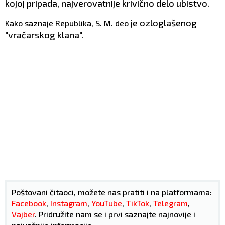
kojoj pripada, najverovatnije krivično delo ubistvo.
je
ozloglašenog
Kako saznaje Republika, S. M. deo
"vračarskog klana".
Poštovani čitaoci, možete nas pratiti i na platformama:
Facebook
,
Instagram
,
YouTube
,
TikTok
,
Telegram
,
Vajber
. Pridružite nam se i prvi saznajte najnovije i