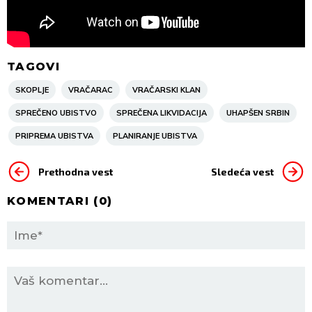
TAGOVI
SKOPLJE
VRAČARAC
VRAČARSKI KLAN
SPREČENO UBISTVO
SPREČENA LIKVIDACIJA
UHAPŠEN SRBIN
PRIPREMA UBISTVA
PLANIRANJE UBISTVA
Prethodna vest
Sledeća vest
KOMENTARI (
0
)