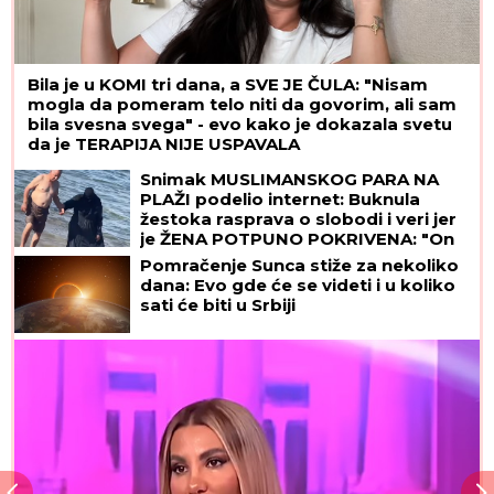
Bila je u KOMI tri dana, a SVE JE ČULA: "Nisam
mogla da pomeram telo niti da govorim, ali sam
bila svesna svega" - evo kako je dokazala svetu
da je TERAPIJA NIJE USPAVALA
Snimak MUSLIMANSKOG PARA NA
PLAŽI podelio internet: Buknula
žestoka rasprava o slobodi i veri jer
je ŽENA POTPUNO POKRIVENA: "On
šeta golog stomaka, dok ona ne
Pomračenje Sunca stiže za nekoliko
može da diše"
dana: Evo gde će se videti i u koliko
sati će biti u Srbiji