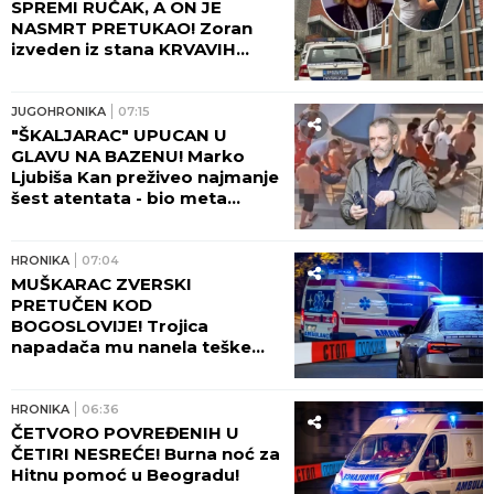
SPREMI RUČAK, A ON JE
NASMRT PRETUKAO! Zoran
izveden iz stana KRVAVIH
NOGU, komšije čule jezive
krike na Novom Beogradu:
"Zapomagala je na sav glas!"
JUGOHRONIKA
07:15
(FOTO, VIDEO)
"ŠKALJARAC" UPUCAN U
GLAVU NA BAZENU! Marko
Ljubiša Kan preživeo najmanje
šest atentata - bio meta
Zvicera i Džonija sa Vračara, a
tada hteo da ga ubije
tinejdžer!
HRONIKA
07:04
MUŠKARAC ZVERSKI
PRETUČEN KOD
BOGOSLOVIJE! Trojica
napadača mu nanela teške
povrede lica!
HRONIKA
06:36
ČETVORO POVREĐENIH U
ČETIRI NESREĆE! Burna noć za
Hitnu pomoć u Beogradu!