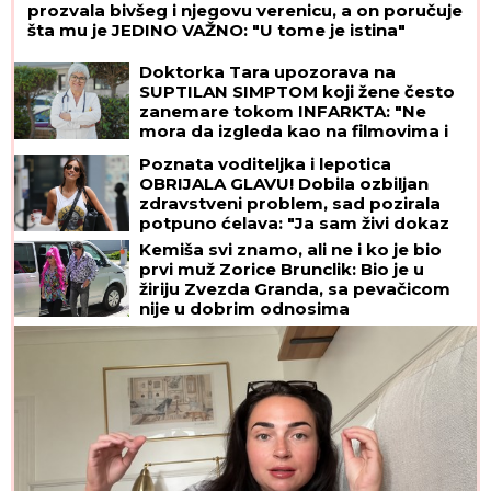
prozvala bivšeg i njegovu verenicu, a on poručuje
šta mu je JEDINO VAŽNO: "U tome je istina"
Doktorka Tara upozorava na
SUPTILAN SIMPTOM koji žene često
zanemare tokom INFARKTA: "Ne
mora da izgleda kao na filmovima i
da vas steže u grudima"
Poznata voditeljka i lepotica
OBRIJALA GLAVU! Dobila ozbiljan
zdravstveni problem, sad pozirala
potpuno ćelava: "Ja sam živi dokaz
da možemo da prevaziđemo svaku
Kemiša svi znamo, ali ne i ko je bio
traumu"
prvi muž Zorice Brunclik: Bio je u
žiriju Zvezda Granda, sa pevačicom
nije u dobrim odnosima