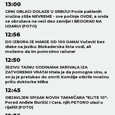
13:00
CRNI OBLACI DOLAZE U SRBIJU! Posle paklenih
vrućina stiže NEVREME - sve počinje OVDE, a onda
se obrušava na veći deo zemlje! I BEOGRAD NA
UDARU! (FOTO)
12:56
DO IZBORA JE MANJE OD 100 DANA! Vučević bez
dlake na jeziku: Blokaderska lista vodi, ali
možemo da im pomrsimo račune!
12:50
JEZIVU TAJNU GODINAMA SKRIVALA IZA
ZATVORENIH VRATA! Htela je da pomogne sinu, a
on ju je pretukao do smrti: Komšije otkrile mračnu
priču doktorke Milke
12:45
OBJAVLJEN SPISAK NOVIH TAKMIČARA "ELITE 10":
Pored Anđele Đuričić i Cara, njih PETORO ulazi u
rijaliti! (FOTO)