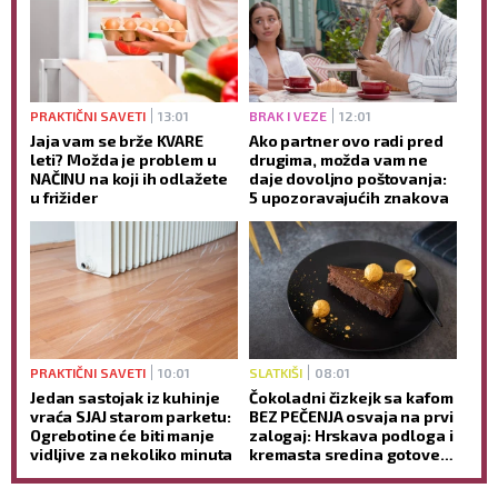
PRAKTIČNI SAVETI
13:01
BRAK I VEZE
12:01
Jaja vam se brže KVARE
Ako partner ovo radi pred
leti? Možda je problem u
drugima, možda vam ne
NAČINU na koji ih odlažete
daje dovoljno poštovanja:
u frižider
5 upozoravajućih znakova
PRAKTIČNI SAVETI
10:01
SLATKIŠI
08:01
Jedan sastojak iz kuhinje
Čokoladni čizkejk sa kafom
vraća SJAJ starom parketu:
BEZ PEČENJA osvaja na prvi
Ogrebotine će biti manje
zalogaj: Hrskava podloga i
vidljive za nekoliko minuta
kremasta sredina gotove
BEZ RERNE (RECEPT)