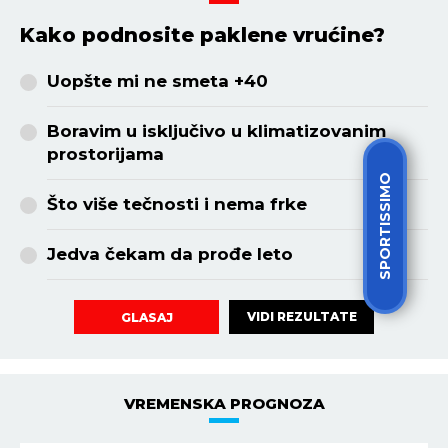
Kako podnosite paklene vrućine?
Uopšte mi ne smeta +40
Boravim u isključivo u klimatizovanim
prostorijama
SPORTISSIMO
Što više tečnosti i nema frke
Jedva čekam da prođe leto
VIDI REZULTATE
GLASAJ
VREMENSKA PROGNOZA