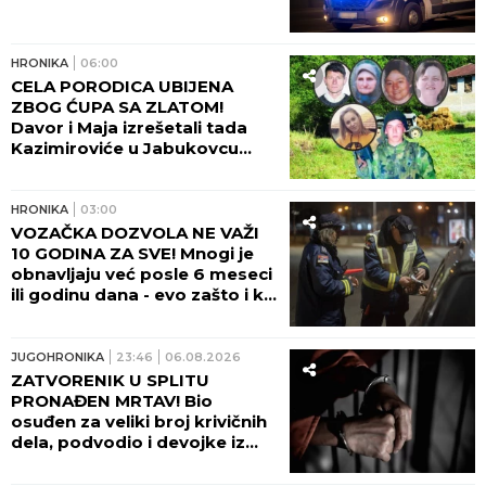
HRONIKA
06:00
CELA PORODICA UBIJENA
ZBOG ĆUPA SA ZLATOM!
Davor i Maja izrešetali tada
Kazimiroviće u Jabukovcu
zbog ČARŠIJSKE PRIČE!
HRONIKA
03:00
VOZAČKA DOZVOLA NE VAŽI
10 GODINA ZA SVE! Mnogi je
obnavljaju već posle 6 meseci
ili godinu dana - evo zašto i ko
odlučuje o tome!
JUGOHRONIKA
23:46
06.08.2026
ZATVORENIK U SPLITU
PRONAĐEN MRTAV! Bio
osuđen za veliki broj krivičnih
dela, podvodio i devojke iz
Srbije!