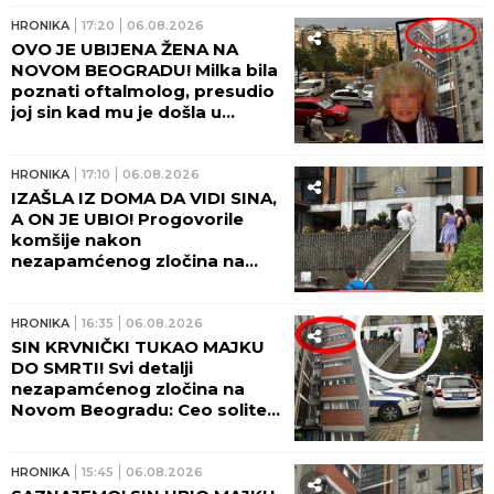
HRONIKA
17:20
06.08.2026
OVO JE UBIJENA ŽENA NA
NOVOM BEOGRADU! Milka bila
poznati oftalmolog, presudio
joj sin kad mu je došla u
posetu! (FOTO, VIDEO)
HRONIKA
17:10
06.08.2026
IZAŠLA IZ DOMA DA VIDI SINA,
A ON JE UBIO! Progovorile
komšije nakon
nezapamćenog zločina na
Novom Beogradu:
Zapomagala je na sav glas
HRONIKA
16:35
06.08.2026
SIN KRVNIČKI TUKAO MAJKU
DO SMRTI! Svi detalji
nezapamćenog zločina na
Novom Beogradu: Ceo soliter
u šoku!
HRONIKA
15:45
06.08.2026