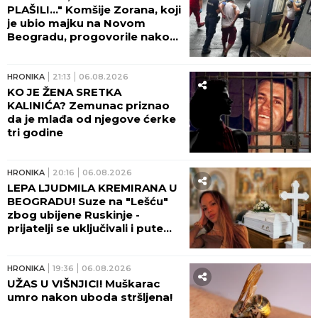
PLAŠILI..." Komšije Zorana, koji
je ubio majku na Novom
Beogradu, progovorile nakon
zločina: Bila je poštovan lekar,
šta se dešavalo u četiri zida...
HRONIKA
21:13
06.08.2026
KO JE ŽENA SRETKA
KALINIĆA? Zemunac priznao
da je mlađa od njegove ćerke
tri godine
HRONIKA
20:16
06.08.2026
LEPA LJUDMILA KREMIRANA U
BEOGRADU! Suze na "Lešću"
zbog ubijene Ruskinje -
prijatelji se uključivali i putem
video-linka!
HRONIKA
19:36
06.08.2026
UŽAS U VIŠNJICI! Muškarac
umro nakon uboda stršljena!