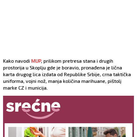
Kako navodi
MUP
, prilikom pretresa stana i drugih
prostorija u Skoplju gde je boravio, pronađena je lična
karta drugog lica izdata od Republike Srbije, crna taktička
uniforma, vojni nož, manja količina marihuane, pištolj
marke CZ i municija.