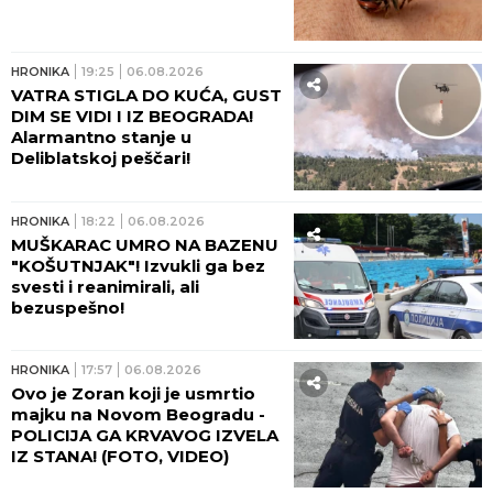
HRONIKA
19:25
06.08.2026
VATRA STIGLA DO KUĆA, GUST
DIM SE VIDI I IZ BEOGRADA!
Alarmantno stanje u
Deliblatskoj peščari!
HRONIKA
18:22
06.08.2026
MUŠKARAC UMRO NA BAZENU
"KOŠUTNJAK"! Izvukli ga bez
svesti i reanimirali, ali
bezuspešno!
HRONIKA
17:57
06.08.2026
Ovo je Zoran koji je usmrtio
majku na Novom Beogradu -
POLICIJA GA KRVAVOG IZVELA
IZ STANA! (FOTO, VIDEO)