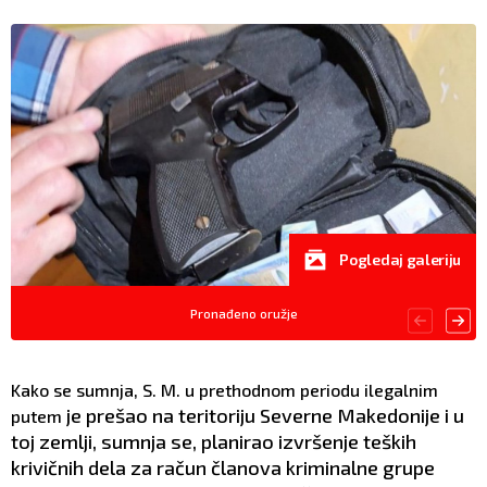
Pogledaj galeriju
Pronađeno oružje
Kako se sumnja, S. M. u prethodnom periodu ilegalnim
je
prešao na teritoriju Severne Makedonije i u
putem
toj zemlji, sumnja se, planirao izvršenje teških
krivičnih dela za račun članova kriminalne grupe