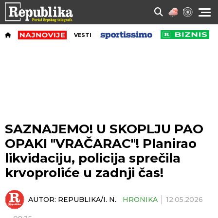
VESTI
SAZNAJEMO! U SKOPLJU PAO
OPAKI "VRAČARAC"! Planirao
likvidaciju, policija sprečila
krvoproliće u zadnji čas!
AUTOR:
REPUBLIKA/I. N.
HRONIKA
12.05.2026