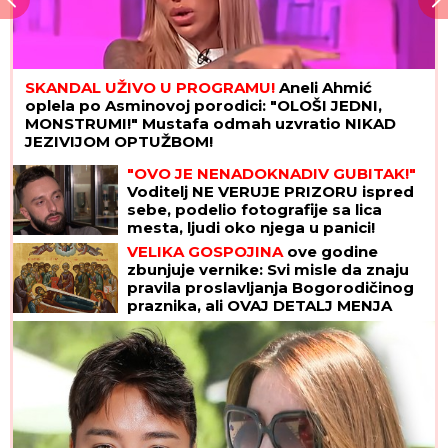
SKANDAL UŽIVO U PROGRAMU!
Aneli Ahmić
oplela po Asminovoj porodici: "OLOŠI JEDNI,
MONSTRUMI!" Mustafa odmah uzvratio NIKAD
JEZIVIJOM OPTUŽBOM!
"OVO JE NENADOKNADIV GUBITAK!"
Voditelj NE VERUJE PRIZORU ispred
sebe, podelio fotografije sa lica
mesta, ljudi oko njega u panici!
(FOTO)
VELIKA GOSPOJINA
ove godine
zbunjuje vernike: Svi misle da znaju
pravila proslavljanja Bogorodičinog
praznika, ali OVAJ DETALJ MENJA
SVE