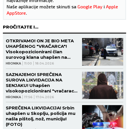
najvažnije informacije.
Naše aplikacije možete skinuti sa
Google Play
i
Apple
AppStore
.
PROČITAJTE I...
OTKRIVAMO! ON JE BIO META
UHAPŠENOG "VRAČARCA"!
Visokopozicionirani član
surovog klana uhapšen na
Senjaku dok je spremao
HRONIKA
11:00
18.04.2026
likvidaciju!
SAZNAJEMO! SPREČENA
SUROVA LIKVIDACIJA NA
SENJAKU! Uhapšen
visokopozicionirani "vračarac"
u poznatom kafiću!
HRONIKA
17:56
17.04.2026
SPREČENA LIKVIDACIJA! Srbin
uhapšen u Skoplju, policija mu
našla pištolj, nož, municiju!
(FOTO)