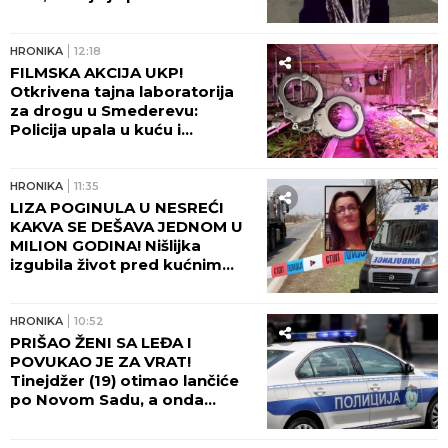
smrti: Komšije otkrile mračnu
priču doktorke Milke
HRONIKA
12:18
FILMSKA AKCIJA UKP!
Otkrivena tajna laboratorija
za drogu u Smederevu:
Policija upala u kuću i
POHAPSILA SVE KOJE JE
ZATEKLA!
HRONIKA
11:35
LIZA POGINULA U NESREĆI
KAKVA SE DEŠAVA JEDNOM U
MILION GODINA! Nišlijka
izgubila život pred kućnim
pragom, bol porodice ne
jenjava: "Na autobusu se
otvorio poklopac i uzeo nam
HRONIKA
10:52
Elizabetu!"
PRIŠAO ŽENI SA LEĐA I
POVUKAO JE ZA VRAT!
Tinejdžer (19) otimao lančiće
po Novom Sadu, a onda
napao policajce!