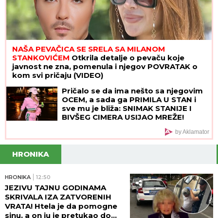
NAŠA PEVAČICA SE SRELA SA MILANOM
STANKOVIĆEM
Otkrila detalje o pevaču koje
javnost ne zna, pomenula i njegov POVRATAK o
kom svi pričaju (VIDEO)
Pričalo se da ima nešto sa njegovim
OCEM, a sada ga PRIMILA U STAN i
sve mu je bliža: SNIMAK STANIJE I
BIVŠEG CIMERA USIJAO MREŽE!
(VIDEO)
by Aklamator
HRONIKA
HRONIKA
12:50
JEZIVU TAJNU GODINAMA
SKRIVALA IZA ZATVORENIH
VRATA! Htela je da pomogne
sinu, a on ju je pretukao do