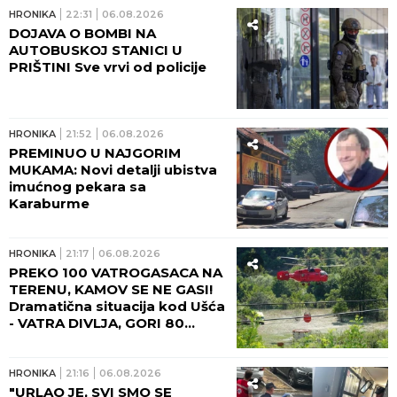
HRONIKA
22:31
06.08.2026
DOJAVA O BOMBI NA
AUTOBUSKOJ STANICI U
PRIŠTINI Sve vrvi od policije
HRONIKA
21:52
06.08.2026
PREMINUO U NAJGORIM
MUKAMA: Novi detalji ubistva
imućnog pekara sa
Karaburme
HRONIKA
21:17
06.08.2026
PREKO 100 VATROGASACA NA
TERENU, KAMOV SE NE GASI!
Dramatična situacija kod Ušća
- VATRA DIVLJA, GORI 80
HEKTARA ŠUMA! (FOTO,
VIDEO)
HRONIKA
21:16
06.08.2026
"URLAO JE, SVI SMO SE