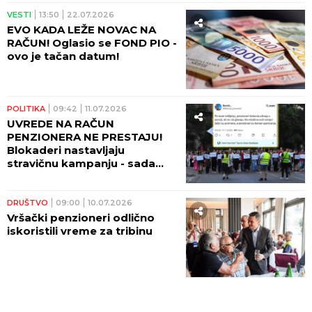
VESTI
13:50
22.07.2026
EVO KADA LEŽE NOVAC NA
RAČUN! Oglasio se FOND PIO -
ovo je tačan datum!
POLITIKA
09:42
11.07.2026
UVREDE NA RAČUN
PENZIONERA NE PRESTAJU!
Blokaderi nastavljaju
stravičnu kampanju - sada
traže da im se ukine pravo
glasa! (FOTO)
DRUŠTVO
09:00
10.07.2026
Vršački penzioneri odlično
iskoristili vreme za tribinu