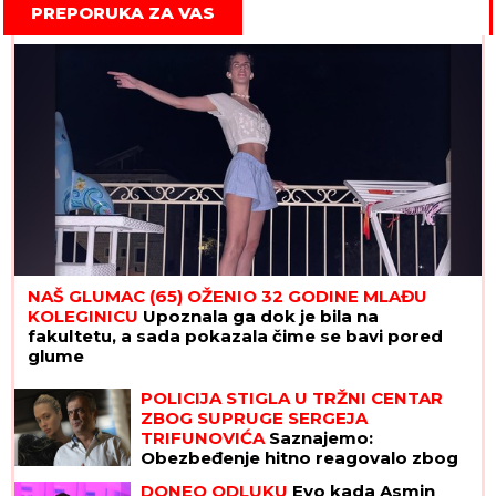
(VIDEO)
PREPORUKA ZA VAS
NAŠ GLUMAC (65) OŽENIO 32 GODINE MLAĐU
KOLEGINICU
Upoznala ga dok je bila na
fakultetu, a sada pokazala čime se bavi pored
glume
POLICIJA STIGLA U TRŽNI CENTAR
ZBOG SUPRUGE SERGEJA
TRIFUNOVIĆA
Saznajemo:
Obezbeđenje hitno reagovalo zbog
SUMNJE NA KRAĐU, pa joj pisali
DONEO ODLUKU
Evo kada Asmin