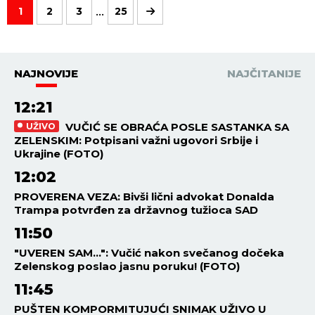
...
1
2
3
25
NAJNOVIJE
NAJČITANIJE
12:21
VUČIĆ SE OBRAĆA POSLE SASTANKA SA
UŽIVO
ZELENSKIM: Potpisani važni ugovori Srbije i
Ukrajine (FOTO)
12:02
PROVERENA VEZA: Bivši lični advokat Donalda
Trampa potvrđen za državnog tužioca SAD
11:50
"UVEREN SAM...": Vučić nakon svečanog dočeka
Zelenskog poslao jasnu poruku! (FOTO)
11:45
PUŠTEN KOMPORMITUJUĆI SNIMAK UŽIVO U