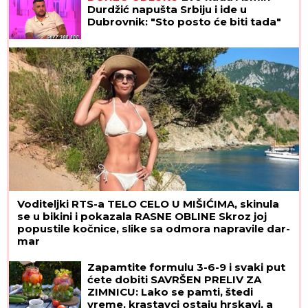
krivičnu prijavu
Durdžić napušta Srbiju i ide u
Dubrovnik: "Sto posto će biti tada"
Voditeljki RTS-a TELO CELO U MIŠIĆIMA, skinula
se u bikini i pokazala RASNE OBLINE Skroz joj
popustile kočnice, slike sa odmora napravile dar-
mar
Zapamtite formulu 3-6-9 i svaki put
ćete dobiti SAVRŠEN PRELIV ZA
ZIMNICU: Lako se pamti, štedi
vreme, krastavci ostaju hrskavi, a