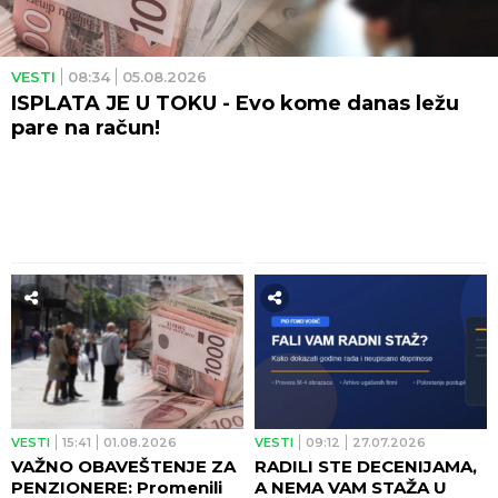
VESTI
08:34
05.08.2026
ISPLATA JE U TOKU - Evo kome danas ležu
pare na račun!
VESTI
15:41
01.08.2026
VESTI
09:12
27.07.2026
VAŽNO OBAVEŠTENJE ZA
RADILI STE DECENIJAMA,
PENZIONERE: Promenili
A NEMA VAM STAŽA U