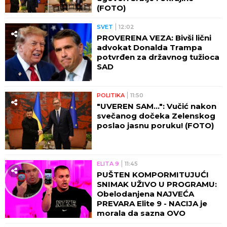
(FOTO)
SVET
12:02
PROVERENA VEZA: Bivši lični
advokat Donalda Trampa
potvrđen za državnog tužioca
SAD
POLITIKA
11:50
"UVEREN SAM...": Vučić nakon
svečanog dočeka Zelenskog
poslao jasnu poruku! (FOTO)
ELITA 9
11:45
PUŠTEN KOMPORMITUJUĆI
SNIMAK UŽIVO U PROGRAMU:
Obelodanjena NAJVEĆA
PREVARA Elite 9 - NACIJA je
morala da sazna OVO