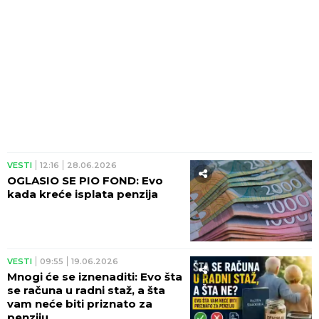
VESTI
12:16
28.06.2026
OGLASIO SE PIO FOND: Evo
kada kreće isplata penzija
VESTI
09:55
19.06.2026
Mnogi će se iznenaditi: Evo šta
se računa u radni staž, a šta
vam neće biti priznato za
penziju