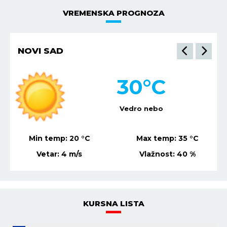
VREMENSKA PROGNOZA
NIŠ
34
°C
Vedro nebo
Min temp:
22
°C
Max temp:
36
°C
Vetar:
7
m/s
Vlažnost:
34
%
KURSNA LISTA