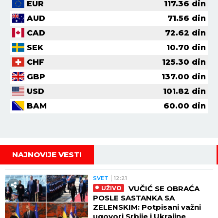
EUR
117.36
din
AUD
71.56
din
CAD
72.62
din
SEK
10.70
din
CHF
125.30
din
GBP
137.00
din
USD
101.82
din
BAM
60.00
din
NAJNOVIJE VESTI
SVET
12:21
VUČIĆ SE OBRAĆA
UŽIVO
POSLE SASTANKA SA
ZELENSKIM: Potpisani važni
ugovori Srbije i Ukrajine