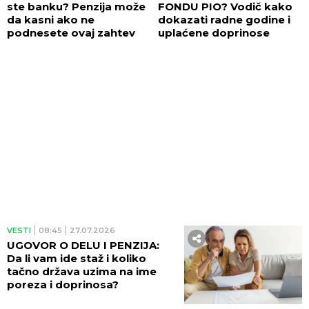
ste banku? Penzija može
FONDU PIO? Vodič kako
da kasni ako ne
dokazati radne godine i
podnesete ovaj zahtev
uplaćene doprinose
VESTI
08:45
27.07.2026
UGOVOR O DELU I PENZIJA:
Da li vam ide staž i koliko
tačno država uzima na ime
poreza i doprinosa?