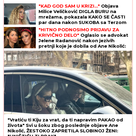
"KAD GOD SAM U KRIZI..."
Objava
Milice Veličković DIGLA BURU na
mrežama, pokazala KAKO SE ČASTI
par dana nakon SUKOBA sa Terzom
(FOTO)
"HITNO PODNOSIMO PRIJAVU ZA
KRIVIČNO DELO"
Oglasio se advokat
Jelene Radanović nakon jezivih
pretnji koje je dobila od Ane Nikolić:
"To je sramno"
"Vratiću ti Kiju za vrat, da ti napravim PAKAO od
života" Svi u šoku zbog poslednje objave Ane
Nikolić, ŽESTOKO ZAPRETILA SLOBINOJ ŽENI: