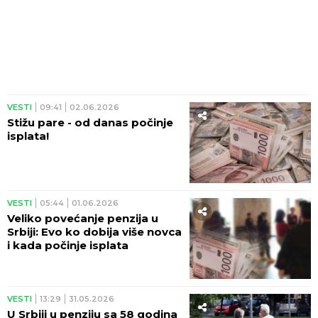
VESTI
09:41
02.06.2026
Stižu pare - od danas počinje
isplata!
VESTI
05:44
01.06.2026
Veliko povećanje penzija u
Srbiji: Evo ko dobija više novca
i kada počinje isplata
VESTI
13:29
31.05.2026
U Srbiji u penziju sa 58 godina