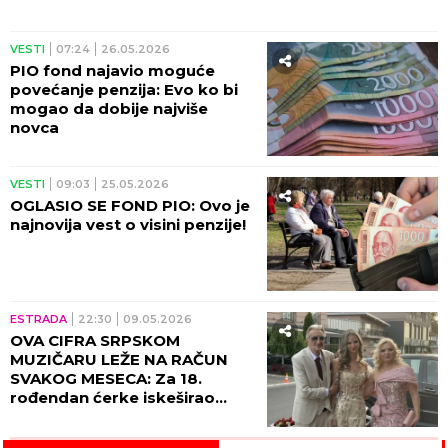
VESTI
07:24
26.05.2026
PIO fond najavio moguće
povećanje penzija: Evo ko bi
mogao da dobije najviše
novca
VESTI
09:03
25.05.2026
OGLASIO SE FOND PIO: Ovo je
najnovija vest o visini penzije!
ESTRADA
22:30
09.05.2026
OVA CIFRA SRPSKOM
MUZIČARU LEŽE NA RAČUN
SVAKOG MESECA: Za 18.
rođendan ćerke iskeširao
BOGATSTVO: "Neću biti
bednik bez parčeta hleba"