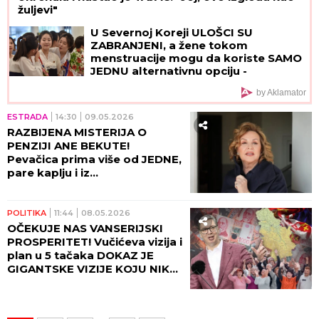
žuljevi"
U Severnoj Koreji ULOŠCI SU
ZABRANJENI, a žene tokom
menstruacije mogu da koriste SAMO
JEDNU alternativnu opciju -
zastrašujuća pravila u svetu Kim
by Aklamator
Džong Una
ESTRADA
14:30
09.05.2026
RAZBIJENA MISTERIJA O
PENZIJI ANE BEKUTE!
Pevačica prima više od JEDNE,
pare kaplju i iz
INOSTRANSTVA
POLITIKA
11:44
08.05.2026
OČEKUJE NAS VANSERIJSKI
PROSPERITET! Vučićeva vizija i
plan u 5 tačaka DOKAZ JE
GIGANTSKE VIZIJE KOJU NIKO
NE MOŽE NADMAŠITI!