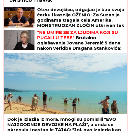
"UNIŠTIĆU TI BRAK"
Oteo devojčicu, odgajao je kao svoju
ćerku i kasnije OŽENIO: Za Suzan je
godinama tragala cela Amerika,
MONSTRUOZAN ZLOČIN otkriven tek
decenijama kasnije
"NE UMIRE SE ZA LJUDIMA KOJI SU
PUCALI U TEBE"
Brutalno
oglašavanje Jovane Jeremić 5 dana
nakon veridbe Dragana Stankovića:
"Znali su šta rade"
Dok je izlazila iz mora, mnogi su pomislili "EVO
NAJZGODNIJE DEVOJKE NA PLAŽI", a onda se
okrenula i nastao je TAJAC: "Joj, ovo izgleda kao