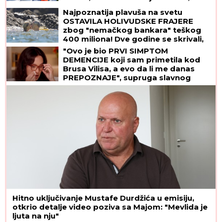
paradajz ne puca
Najpoznatija plavuša na svetu
OSTAVILA HOLIVUDSKE FRAJERE
zbog "nemačkog bankara" teškog
400 miliona! Dve godine se skrivali,
sad su pale maske
"Ovo je bio PRVI SIMPTOM
DEMENCIJE koji sam primetila kod
Brusa Vilisa, a evo da li me danas
PREPOZNAJE", supruga slavnog
glumca otkrila nove detalje - OSEĆAJ
KRIVICE je non stop prati
Hitno uključivanje Mustafe Durdžića u emisiju,
otkrio detalje video poziva sa Majom: "Mevlida je
ljuta na nju"