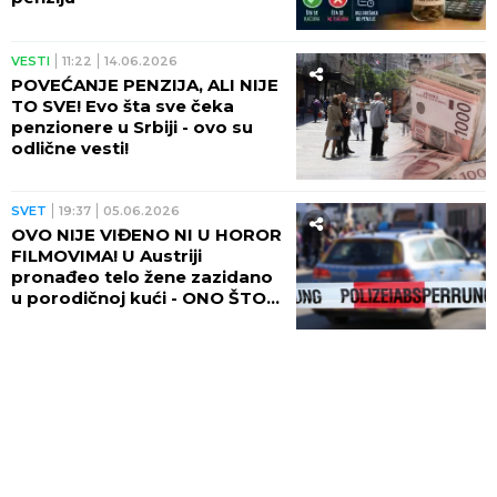
VESTI
11:22
14.06.2026
POVEĆANJE PENZIJA, ALI NIJE
TO SVE! Evo šta sve čeka
penzionere u Srbiji - ovo su
odlične vesti!
SVET
19:37
05.06.2026
OVO NIJE VIĐENO NI U HOROR
FILMOVIMA! U Austriji
pronađeo telo žene zazidano
u porodičnoj kući - ONO ŠTO
JOJ JE BILO U RUKAMA TEK
BUDI JEZU!