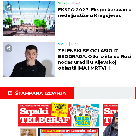
VESTI
11:42
EKSPO 2027: Ekspo karavan u
nedelju stiže u Kragujevac
SVET
11:35
ZELENSKI SE OGLASIO IZ
BEOGRADA: Otkrio šta su Rusi
noćas uradili u Kijevskoj
oblasti! IMA I MRTVIH
ŠTAMPANA IZDANJA