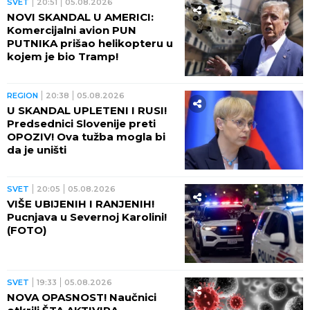
SVET
20:51
05.08.2026
NOVI SKANDAL U AMERICI:
Komercijalni avion PUN
PUTNIKA prišao helikopteru u
kojem je bio Tramp!
REGION
20:38
05.08.2026
U SKANDAL UPLETENI I RUSI!
Predsednici Slovenije preti
OPOZIV! Ova tužba mogla bi
da je uništi
SVET
20:05
05.08.2026
VIŠE UBIJENIH I RANJENIH!
Pucnjava u Severnoj Karolini!
(FOTO)
SVET
19:33
05.08.2026
NOVA OPASNOST! Naučnici