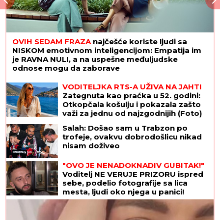
OVIH SEDAM FRAZA
najčešće koriste ljudi sa
NISKOM emotivnom inteligencijom: Empatija im
je RAVNA NULI, a na uspešne međuljudske
odnose mogu da zaborave
VODITELJKA RTS-A UŽIVA NA JAHTI
Zategnuta kao praćka u 52. godini:
Otkopčala košulju i pokazala zašto
važi za jednu od najzgodnijih (Foto)
Salah: Došao sam u Trabzon po
trofeje, ovakvu dobrodošlicu nikad
nisam doživeo
"OVO JE NENADOKNADIV GUBITAK!"
Voditelj NE VERUJE PRIZORU ispred
sebe, podelio fotografije sa lica
mesta, ljudi oko njega u panici!
(FOTO)