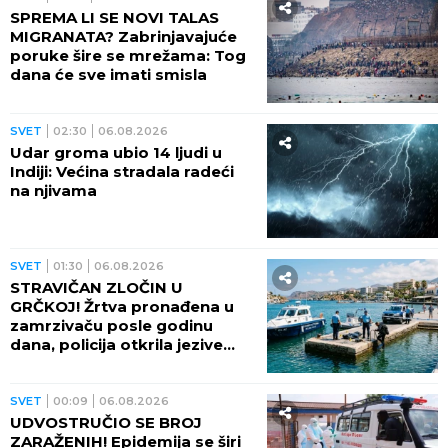
SPREMA LI SE NOVI TALAS
MIGRANATA? Zabrinjavajuće
poruke šire se mrežama: Tog
dana će sve imati smisla
SVET
02:30
06.08.2026
Udar groma ubio 14 ljudi u
Indiji: Većina stradala radeći
na njivama
SVET
01:30
06.08.2026
STRAVIČAN ZLOČIN U
GRČKOJ! Žrtva pronađena u
zamrzivaču posle godinu
dana, policija otkrila jezive
okolnosti
SVET
00:09
06.08.2026
UDVOSTRUČIO SE BROJ
ZARAŽENIH! Epidemija se širi