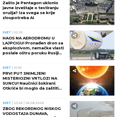
Zašto je Pentagon uklonio
javne izveštaje o testiranju
oružja? Iza svega se krije
zloupotreba AI
SVET
02:30
HAOS NA AERODROMU U
LAJPCIGU! Pronađen dron sa
eksplozivom, nemačke vlasti
poslale oštru poruku Rusiji
(FOTO)
SVET
01:30
PRVI PUT SNIMLJENI
MISTERIOZNI VRTLOZI NA
SUNCU! Naučnici šokirani:
Otkriće bi moglo da zaštiti
Zemlju od katastrofalnih
posledica
SVET
23:49
06.08.2026
ZBOG REKORDNOG NISKOG
VODOSTAJA DUNAVA,