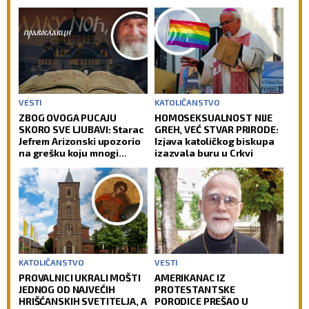
VESTI
KATOLIČANSTVO
ZBOG OVOGA PUCAJU
HOMOSEKSUALNOST NIJE
SKORO SVE LJUBAVI: Starac
GREH, VEĆ STVAR PRIRODE:
Jefrem Arizonski upozorio
Izjava katoličkog biskupa
na grešku koju mnogi
izazvala buru u Crkvi
prave
KATOLIČANSTVO
VESTI
PROVALNICI UKRALI MOŠTI
AMERIKANAC IZ
JEDNOG OD NAJVEĆIH
PROTESTANTSKE
HRIŠĆANSKIH SVETITELJA, A
PORODICE PREŠAO U