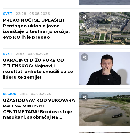
OPASNO ZAKUVALO
SVET
22:28
05.08.2026
PREKO NOĆI SE UPLAŠILI!
Pentagon uklonio javne
izveštaje o testiranju oružja,
evo KO ih je prepao
SVET
21:58
05.08.2026
UKRAJINCI DIŽU RUKE OD
ZELENSKOG: Najnoviji
rezultati ankete smučili su se
lideru te zemlje!
REGION
21:14
05.08.2026
UŽAS! DUNAV KOD VUKOVARA
PAO NA MINUS 60
CENTIMETARA! Brodovi stoje
nasukani, saobraćaj NE
POSTOJI