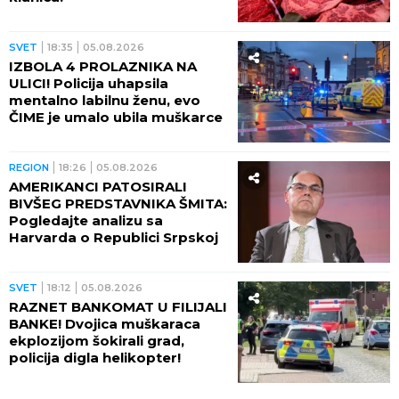
SVET
18:35
05.08.2026
IZBOLA 4 PROLAZNIKA NA
ULICI! Policija uhapsila
mentalno labilnu ženu, evo
ČIME je umalo ubila muškarce
REGION
18:26
05.08.2026
AMERIKANCI PATOSIRALI
BIVŠEG PREDSTAVNIKA ŠMITA:
Pogledajte analizu sa
Harvarda o Republici Srpskoj
SVET
18:12
05.08.2026
RAZNET BANKOMAT U FILIJALI
BANKE! Dvojica muškaraca
ekplozijom šokirali grad,
policija digla helikopter!