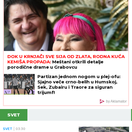
DOK U KRNJAČI SVE SIJA OD ZLATA, RODNA KUĆA
KEMIŠA PROPADA:
Meštani otkrili detalje
porodične drame u Grabovcu
Partizan jednom nogom u plej-ofu:
Sjajno veče crno-belih u Humskoj,
Sek, Zubairu i Traore za siguran
trijumf!
by Aklamator
SVET
SVET
03:30