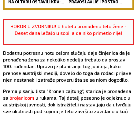
NA OLTARU OSTAVILI KRV:
PRAVOSLAVLJE I POSTAO
Vernici u šoku, policija
SVEŠTENIK: Jedan od
traga za počiniocima
najuglednijih teologa
današnjice govori o svom
putu preobraćenja
HOROR U ZVORNIKU! U hotelu pronađeno telo žene -
Deset dana ležalo u sobi, a da niko primetio nije!
Dodatnu potresnu notu celom slučaju daje činjenica da je
pronađena žena za nekoliko nedelja trebalo da proslavi
100. rođendan. Upravo je planiranje tog jubileja, kako
prenose austrijski mediji, dovelo do toga da rođaci prijave
njen nestanak i zatraže proveru šta se sa njom dogodilo.
Prema pisanju lista "Kronen cajtung“, starica je pronađena
sa
brojanicom
u rukama. Taj detalj posebno je odjeknuo u
austrijskoj javnosti, dok istražitelji nastavljaju da utvrđuju
sve okolnosti pod kojima je telo završilo zazidano u kući.