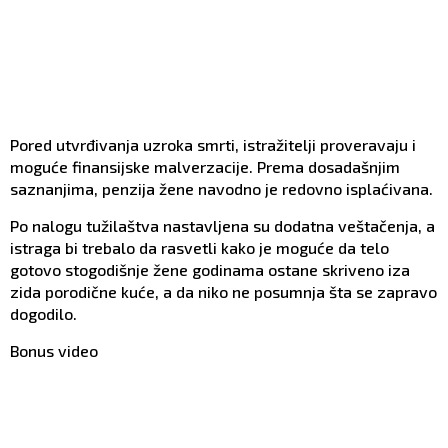
Pored utvrđivanja uzroka smrti, istražitelji proveravaju i
moguće finansijske malverzacije. Prema dosadašnjim
saznanjima, penzija žene navodno je redovno isplaćivana.
Po nalogu tužilaštva nastavljena su dodatna veštačenja, a
istraga bi trebalo da rasvetli kako je moguće da telo
gotovo stogodišnje žene godinama ostane skriveno iza
zida porodične kuće, a da niko ne posumnja šta se zapravo
dogodilo.
Bonus video