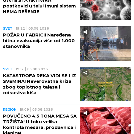
otkrili ŠTA AKTIVIRA
postkovid u telu! Imuni sistem
NEMA REŠENJE
SVET
19:22
05.08.2026
POŽAR U FABRICI! Naređena
hitna evakuacija više od 1.000
stanovnika
SVET
19:12
05.08.2026
KATASTROFA REKA VIDI SE I IZ
SVEMIRA! Neverovatna kriza
zbog toplotnog talasa i
odsustva kiša
REGION
19:09
05.08.2026
POVUČENO 4,5 TONA MESA SA
TRŽIŠTA! U toku velika
kontrola mesara, prodavnica i
klanica!