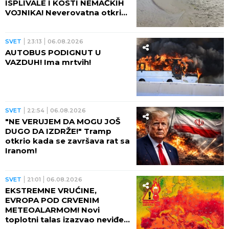
ISPLIVALE I KOSTI NEMAČKIH
VOJNIKA! Neverovatna otkrića
ređaju se jedno za drugim -
pored njih motocikl Vermahta!
SVET
23:13
06.08.2026
AUTOBUS PODIGNUT U
VAZDUH! Ima mrtvih!
SVET
22:54
06.08.2026
"NE VERUJEM DA MOGU JOŠ
DUGO DA IZDRŽE!" Tramp
otkrio kada se završava rat sa
Iranom!
SVET
21:01
06.08.2026
EKSTREMNE VRUĆINE,
EVROPA POD CRVENIM
METEOALARMOM! Novi
toplotni talas izazvao neviđeni