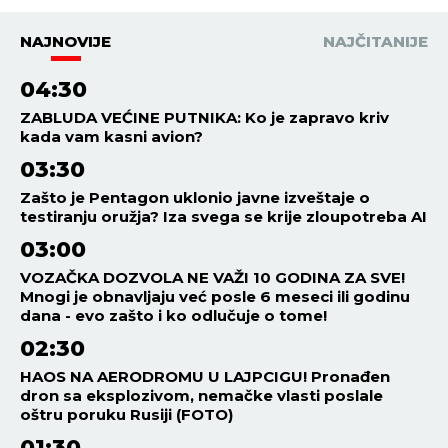
NAJNOVIJE
NAJČITANIJE
04:30
ZABLUDA VEĆINE PUTNIKA: Ko je zapravo kriv
kada vam kasni avion?
03:30
Zašto je Pentagon uklonio javne izveštaje o
testiranju oružja? Iza svega se krije zloupotreba AI
03:00
VOZAČKA DOZVOLA NE VAŽI 10 GODINA ZA SVE!
Mnogi je obnavljaju već posle 6 meseci ili godinu
dana - evo zašto i ko odlučuje o tome!
02:30
HAOS NA AERODROMU U LAJPCIGU! Pronađen
dron sa eksplozivom, nemačke vlasti poslale
oštru poruku Rusiji (FOTO)
01:30