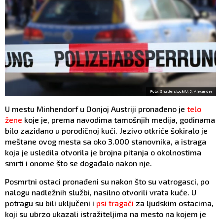
Foto: Shutterstock/U. J. Alexander
U mestu Minhendorf u Donjoj Austriji pronađeno je
telo
žene
koje je, prema navodima tamošnjih medija, godinama
bilo zazidano u porodičnoj kući. Jezivo otkriće šokiralo je
meštane ovog mesta sa oko 3.000 stanovnika, a istraga
koja je usledila otvorila je brojna pitanja o okolnostima
smrti i onome što se događalo nakon nje.
Posmrtni ostaci pronađeni su nakon što su vatrogasci, po
nalogu nadležnih službi, nasilno otvorili vrata kuće. U
potragu su bili uključeni i
psi tragači
za ljudskim ostacima,
koji su ubrzo ukazali istražiteljima na mesto na kojem je