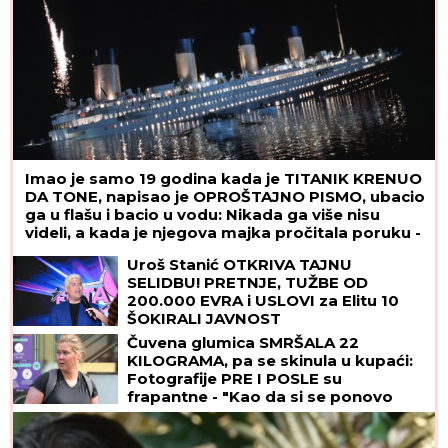
Imao je samo 19 godina kada je TITANIK KRENUO
DA TONE, napisao je OPROŠTAJNO PISMO, ubacio
ga u flašu i bacio u vodu: Nikada ga više nisu
videli, a kada je njegova majka pročitala poruku -
SRCE JOJ JE PUKLO
Uroš Stanić OTKRIVA TAJNU
SELIDBU! PRETNJE, TUŽBE OD
200.000 EVRA i USLOVI za Elitu 10
ŠOKIRALI JAVNOST
Čuvena glumica SMRŠALA 22
KILOGRAMA, pa se skinula u kupaći:
Fotografije PRE I POSLE su
frapantne - "Kao da si se ponovo
rodila"