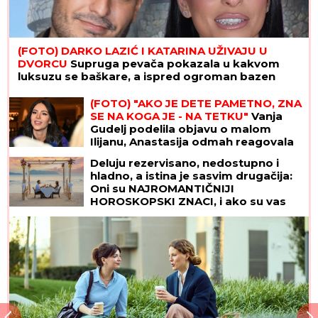
(FOTO) DARKO LAZIĆ I KATARINA UŽIVAJU U
DVORCU
Supruga pevača pokazala u kakvom
luksuzu se baškare, a ispred ogroman bazen
(FOTO) "AKO JE DETE PAMETNO, ZNA
SE NA KOGA JE - NA TETKU"
Vanja
Gudelj podelila objavu o malom
Ilijanu, Anastasija odmah reagovala
Deluju rezervisano, nedostupno i
hladno, a istina je sasvim drugačija:
Oni su NAJROMANTIČNIJI
HOROSKOPSKI ZNACI, i ako su vas
izabrali - pravi ste SREĆNIK!