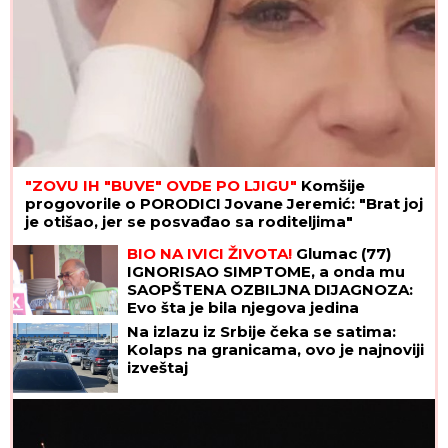
"ZOVU IH "BUVE" OVDE PO LJIGU"
Komšije
progovorile o PORODICI Jovane Jeremić: "Brat joj
je otišao, jer se posvađao sa roditeljima"
BIO NA IVICI ŽIVOTA!
Glumac (77)
IGNORISAO SIMPTOME, a onda mu
SAOPŠTENA OZBILJNA DIJAGNOZA:
Evo šta je bila njegova jedina
prednost!
Na izlazu iz Srbije čeka se satima:
Kolaps na granicama, ovo je najnoviji
izveštaj