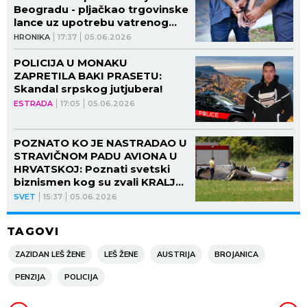
Beogradu - pljačkao trgovinske
lance uz upotrebu vatrenog
oružja!
HRONIKA
17:37
05.06.2026
POLICIJA U MONAKU
ZAPRETILA BAKI PRASETU:
Skandal srpskog jutjubera!
ESTRADA
17:05
05.06.2026
POZNATO KO JE NASTRADAO U
STRAVIČNOM PADU AVIONA U
HRVATSKOJ: Poznati svetski
biznismen kog su zvali KRALJ
BEČKOG PRATERA među
SVET
15:37
05.06.2026
MRTVIMA, detalji nesreće LEDE
KRV u žilama!
TAGOVI
ZAZIDAN LEŠ ŽENE
LEŠ ŽENE
AUSTRIJA
BROJANICA
PENZIJA
POLICIJA