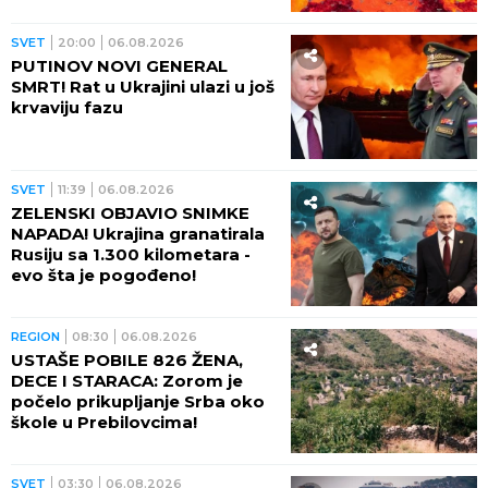
haos - besne požari, veliki
problem u energetici!
SVET
20:00
06.08.2026
PUTINOV NOVI GENERAL
SMRT! Rat u Ukrajini ulazi u još
krvaviju fazu
SVET
11:39
06.08.2026
ZELENSKI OBJAVIO SNIMKE
NAPADA! Ukrajina granatirala
Rusiju sa 1.300 kilometara -
evo šta je pogođeno!
REGION
08:30
06.08.2026
USTAŠE POBILE 826 ŽENA,
DECE I STARACA: Zorom je
počelo prikupljanje Srba oko
škole u Prebilovcima!
SVET
03:30
06.08.2026