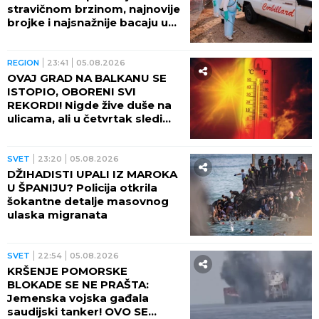
stravičnom brzinom, najnovije
brojke i najsnažnije bacaju u
OČAJ
REGION
23:41
05.08.2026
OVAJ GRAD NA BALKANU SE
ISTOPIO, OBORENI SVI
REKORDI! Nigde žive duše na
ulicama, ali u četvrtak sledi
veliki preokret
SVET
23:20
05.08.2026
DŽIHADISTI UPALI IZ MAROKA
U ŠPANIJU? Policija otkrila
šokantne detalje masovnog
ulaska migranata
SVET
22:54
05.08.2026
KRŠENJE POMORSKE
BLOKADE SE NE PRAŠTA:
Jemenska vojska gađala
saudijski tanker! OVO SE