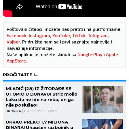
Poštovani čitaoci, možete nas pratiti i na platformama:
Facebook
,
Instagram
,
YouTube
,
TikTok
,
Telegram
,
Vajber
. Pridružite nam se i prvi saznajte najnovije i
najvažnije informacije.
Naše aplikacije možete skinuti sa
Google Play
i
Apple
AppStore
.
PROČITAJTE I...
MLADIĆ (28) IZ ŽITORAĐE SE
UTOPIO U DUNAVU! Stric molio
Luku da ne ide na reku, on ga
nije poslušao!
HRONIKA
09:37
29.05.2026
UKRAO PREKO 1,7 MILIONA
DINARA! Uhapšen razbojnik u