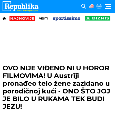
VESTI
OVO NIJE VIĐENO NI U HOROR
FILMOVIMA! U Austriji
pronađeo telo žene zazidano u
porodičnoj kući - ONO ŠTO JOJ
JE BILO U RUKAMA TEK BUDI
JEZU!