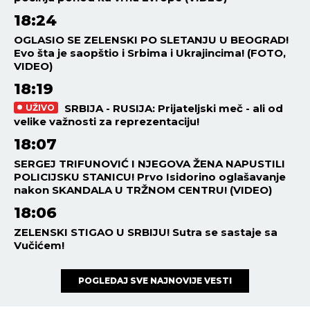
18:24
OGLASIO SE ZELENSKI PO SLETANJU U BEOGRAD!
Evo šta je saopštio i Srbima i Ukrajincima! (FOTO,
VIDEO)
18:19
SRBIJA - RUSIJA: Prijateljski meč - ali od
UŽIVO
velike važnosti za reprezentaciju!
18:07
SERGEJ TRIFUNOVIĆ I NJEGOVA ŽENA NAPUSTILI
POLICIJSKU STANICU! Prvo Isidorino oglašavanje
nakon SKANDALA U TRŽNOM CENTRU! (VIDEO)
18:06
ZELENSKI STIGAO U SRBIJU! Sutra se sastaje sa
Vučićem!
POGLEDAJ SVE NAJNOVIJE VESTI