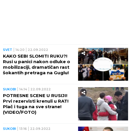
SVET
14:20
22.09.2022
KAKO SEBI SLOMITI RUKU?!
Rusi u panici nakon odluke o
mobilizaciji, dramatičan rast
šokantih pretraga na Guglu!
SUKOBI
14:14
22.09.2022
POTRESNE SCENE U RUSIJI!
Prvi rezervisti krenuli u RAT!
Plač i tuga na sve strane!
(VIDEO/FOTO)
SUKOBI
13:16
22.09.2022