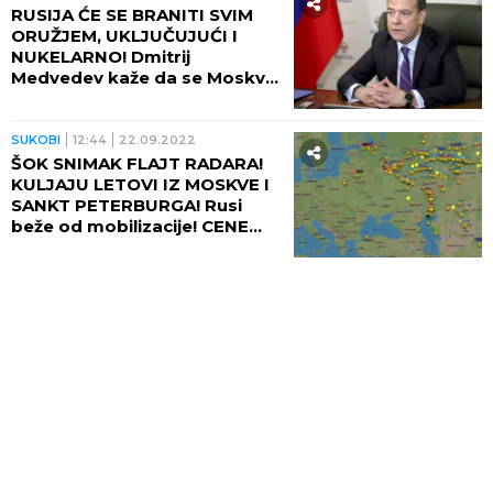
RUSIJA ĆE SE BRANITI SVIM
ORUŽJEM, UKLJUČUJUĆI I
NUKELARNO! Dmitrij
Medvedev kaže da se Moskva
neće zadržati na MOBILIZACIJI
ako zatreba!
SUKOBI
12:44
22.09.2022
ŠOK SNIMAK FLAJT RADARA!
KULJAJU LETOVI IZ MOSKVE I
SANKT PETERBURGA! Rusi
beže od mobilizacije! CENE
AVIO KARATA dostigle
astronomske cifre! (VIDEO)