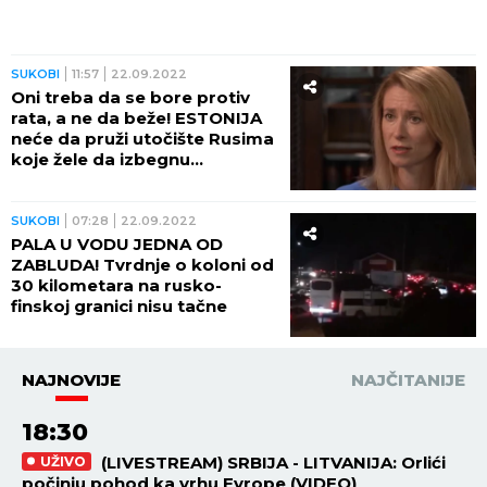
SUKOBI
11:57
22.09.2022
Oni treba da se bore protiv
rata, a ne da beže! ESTONIJA
neće da pruži utočište Rusima
koje žele da izbegnu
mobilizaciju! ZATVORILA
GRANICU!
SUKOBI
07:28
22.09.2022
PALA U VODU JEDNA OD
ZABLUDA! Tvrdnje o koloni od
30 kilometara na rusko-
finskoj granici nisu tačne
NAJNOVIJE
NAJČITANIJE
18:30
(LIVESTREAM) SRBIJA - LITVANIJA: Orlići
UŽIVO
počinju pohod ka vrhu Evrope (VIDEO)