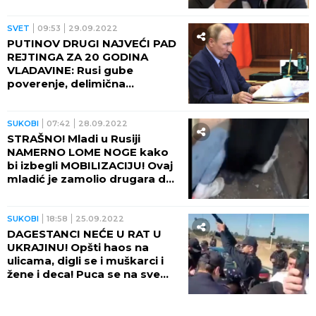
HAOS! (VIDEO)
SVET
09:53
29.09.2022
PUTINOV DRUGI NAJVEĆI PAD
REJTINGA ZA 20 GODINA
VLADAVINE: Rusi gube
poverenje, delimična
mobilizacija će se Kremlju
obiti o glavu!?
SUKOBI
07:42
28.09.2022
STRAŠNO! Mladi u Rusiji
NAMERNO LOME NOGE kako
bi izbegli MOBILIZACIJU! Ovaj
mladić je zamolio drugara da
mu to uradi! (UZNEMIRUJUĆI
SNIMAK)
SUKOBI
18:58
25.09.2022
DAGESTANCI NEĆE U RAT U
UKRAJINU! Opšti haos na
ulicama, digli se i muškarci i
žene i deca! Puca se na sve
strane! (VIDEO)