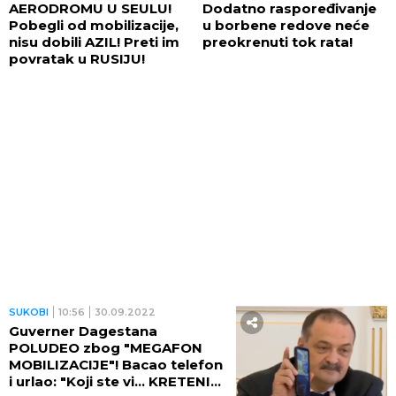
AERODROMU U SEULU!
Dodatno raspoređivanje
Pobegli od mobilizacije,
u borbene redove neće
nisu dobili AZIL! Preti im
preokrenuti tok rata!
povratak u RUSIJU!
SUKOBI
10:56
30.09.2022
Guverner Dagestana
POLUDEO zbog "MEGAFON
MOBILIZACIJE"! Bacao telefon
i urlao: "Koji ste vi... KRETENI"!