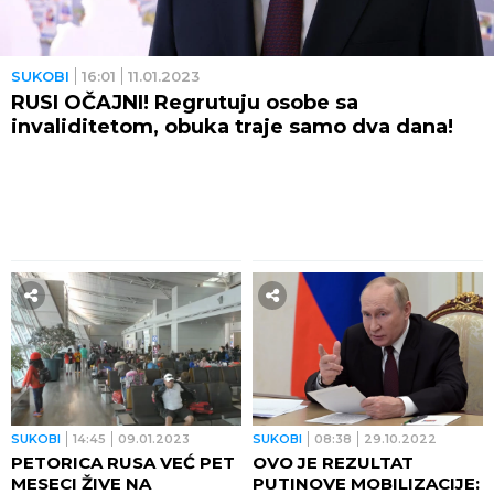
SUKOBI
16:01
11.01.2023
RUSI OČAJNI! Regrutuju osobe sa
invaliditetom, obuka traje samo dva dana!
SUKOBI
14:45
09.01.2023
SUKOBI
08:38
29.10.2022
PETORICA RUSA VEĆ PET
OVO JE REZULTAT
MESECI ŽIVE NA
PUTINOVE MOBILIZACIJE: