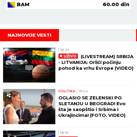
BAM
60.00
din
NAJNOVIJE VESTI
18:30
(LIVESTREAM) SRBIJA
UŽIVO
- LITVANIJA: Orlići počinju
pohod ka vrhu Evrope (VIDEO)
POLITIKA
18:24
OGLASIO SE ZELENSKI PO
SLETANJU U BEOGRAD! Evo
šta je saopštio i Srbima i
Ukrajincima! (FOTO, VIDEO)
18:19