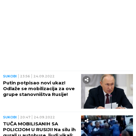
SUKOBI
23:56
24.09.2022
Putin potpisao novi ukaz!
Odlaže se mobilizacija za ove
grupe stanovništva Rusije!
SUKOBI
20:47
24.09.2022
TUČA MOBILISANIH SA
POLICIJOM U RUSIJI! Na silu ih
gurali u autobuse, ljudi vikali: