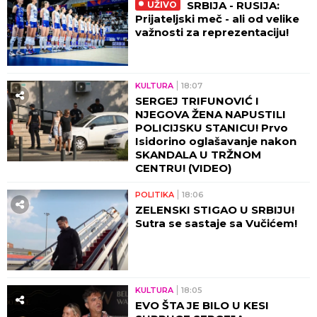
SRBIJA - RUSIJA:
UŽIVO
Prijateljski meč - ali od velike
važnosti za reprezentaciju!
KULTURA
18:07
SERGEJ TRIFUNOVIĆ I
NJEGOVA ŽENA NAPUSTILI
POLICIJSKU STANICU! Prvo
Isidorino oglašavanje nakon
SKANDALA U TRŽNOM
CENTRU! (VIDEO)
POLITIKA
18:06
ZELENSKI STIGAO U SRBIJU!
Sutra se sastaje sa Vučićem!
KULTURA
18:05
EVO ŠTA JE BILO U KESI