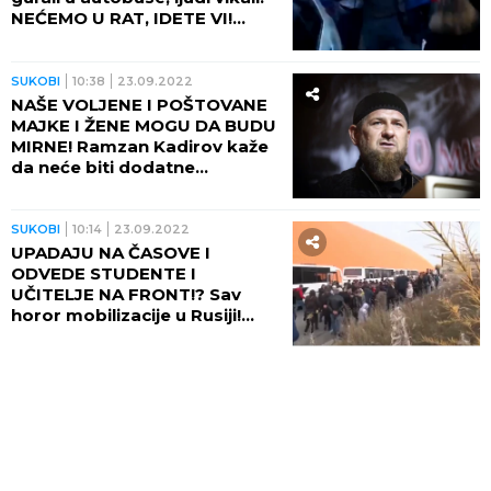
NEĆEMO U RAT, IDETE VI!
(VIDEO)
SUKOBI
10:38
23.09.2022
NAŠE VOLJENE I POŠTOVANE
MAJKE I ŽENE MOGU DA BUDU
MIRNE! Ramzan Kadirov kaže
da neće biti dodatne
mobilizacije u Čečeniji!
SUKOBI
10:14
23.09.2022
UPADAJU NA ČASOVE I
ODVEDE STUDENTE I
UČITELJE NA FRONT!? Sav
horor mobilizacije u Rusiji!
Suze i očaj u regrutnim
centrima!