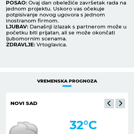
POSAO:
Ovaj dan obeležiće završetak rada na
P
jednom projektu. Uskoro vas očekuje
pa
.
potpisivanje novog ugovora s jednom
Ak
inostranom firmom.
pe
,
LJUBAV:
Današnji izlazak s partnerom može u
L
početku biti prijatan, ali se može okončati
up
ljubomornim scenama.
in
ZDRAVLJE:
Vrtoglavica.
Z
VREMENSKA PROGNOZA
NOVI SAD
32
°C