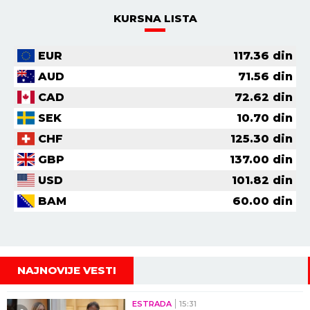
KURSNA LISTA
EUR
117.36
din
AUD
71.56
din
CAD
72.62
din
SEK
10.70
din
CHF
125.30
din
GBP
137.00
din
USD
101.82
din
BAM
60.00
din
NAJNOVIJE VESTI
ESTRADA
15:31