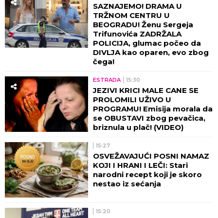
SAZNAJEMO! DRAMA U
TRŽNOM CENTRU U
BEOGRADU! Ženu Sergeja
Trifunovića ZADRŽALA
POLICIJA, glumac počeo da
DIVLJA kao oparen, evo zbog
čega!
ESTRADA
15:30
JEZIVI KRICI MALE CANE SE
PROLOMILI UŽIVO U
PROGRAMU! Emisija morala da
se OBUSTAVI zbog pevačica,
briznula u plač! (VIDEO)
15:27
OSVEŽAVAJUĆI POSNI NAMAZ
KOJI I HRANI I LEČI: Stari
narodni recept koji je skoro
nestao iz sećanja
15:20