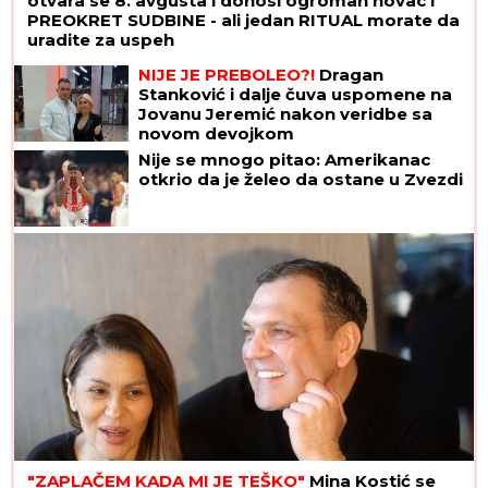
otvara se 8. avgusta i donosi ogroman novac i
PREOKRET SUDBINE - ali jedan RITUAL morate da
uradite za uspeh
NIJE JE PREBOLEO?!
Dragan
Stanković i dalje čuva uspomene na
Jovanu Jeremić nakon veridbe sa
novom devojkom
Nije se mnogo pitao: Amerikanac
otkrio da je želeo da ostane u Zvezdi
"ZAPLAČEM KADA MI JE TEŠKO"
Mina Kostić se