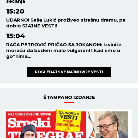
sećanja
15:20
UDARNO! Saša Lukić proživeo strašnu dramu, pa
dobio SJAJNE VESTI!
15:04
RAĆA PETROVIĆ PRIČAO SA JOKANOM: Izvinite,
moraću da budem malo vulgaran! I kad smo u
go*nima...
POGLEDAJ SVE NAJNOVIJE VESTI
ŠTAMPANO IZDANJE