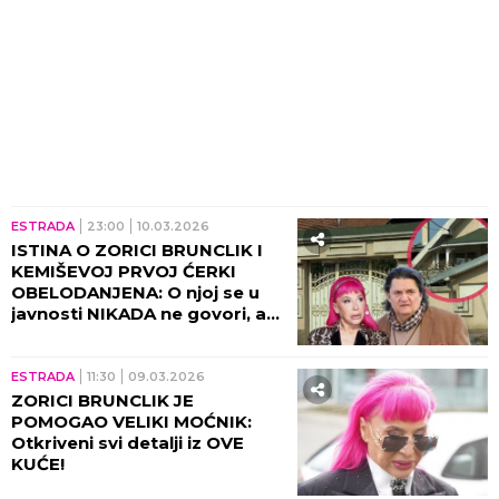
ESTRADA
23:00
10.03.2026
ISTINA O ZORICI BRUNCLIK I
KEMIŠEVOJ PRVOJ ĆERKI
OBELODANJENA: O njoj se u
javnosti NIKADA ne govori, a
evo i zašto!
ESTRADA
11:30
09.03.2026
ZORICI BRUNCLIK JE
POMOGAO VELIKI MOĆNIK:
Otkriveni svi detalji iz OVE
KUĆE!