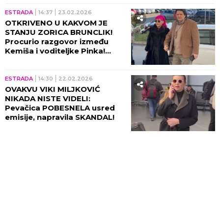
ESTRADA
14:37
23.02.2026
OTKRIVENO U KAKVOM JE
STANJU ZORICA BRUNCLIK!
Procurio razgovor između
Kemiša i voditeljke Pinka!
(VIDEO)
ESTRADA
14:30
22.02.2026
OVAKVU VIKI MILJKOVIĆ
NIKADA NISTE VIDELI:
Pevačica POBESNELA usred
emisije, napravila SKANDAL!