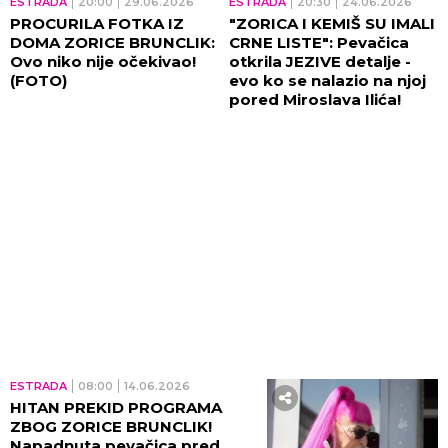
ESTRADA
20:00
29.06.2026
ESTRADA
20:30
24.06.2026
PROCURILA FOTKA IZ
"ZORICA I KEMIŠ SU IMALI
DOMA ZORICE BRUNCLIK:
CRNE LISTE": Pevačica
Ovo niko nije očekivao!
otkrila JEZIVE detalje -
(FOTO)
evo ko se nalazio na njoj
pored Miroslava Ilića!
ESTRADA
08:00
14.06.2026
HITAN PREKID PROGRAMA
ZBOG ZORICE BRUNCLIK!
Napadnuta pevačica pred