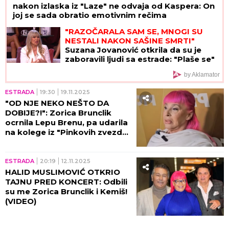
nakon izlaska iz "Laze" ne odvaja od Kaspera: On
joj se sada obratio emotivnim rečima
"RAZOČARALA SAM SE, MNOGI SU
NESTALI NAKON SAŠINE SMRTI"
Suzana Jovanović otkrila da su je
zaboravili ljudi sa estrade: "Plaše se"
by Aklamator
ESTRADA
19:30
19.11.2025
"OD NJE NEKO NEŠTO DA
DOBIJE?!": Zorica Brunclik
ocrnila Lepu Brenu, pa udarila
na kolege iz "Pinkovih zvezda"
- Desingerica je PROSTAK!
(VIDEO)
ESTRADA
20:19
12.11.2025
HALID MUSLIMOVIĆ OTKRIO
TAJNU PRED KONCERT: Odbili
su me Zorica Brunclik i Kemiš!
(VIDEO)