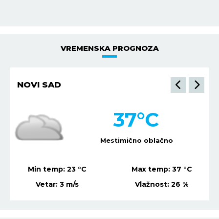
VREMENSKA PROGNOZA
NIŠ
34
°C
Mestimično oblačno
Min temp:
22
°C
Max temp:
36
°C
Vetar:
5
m/s
Vlažnost:
30
%