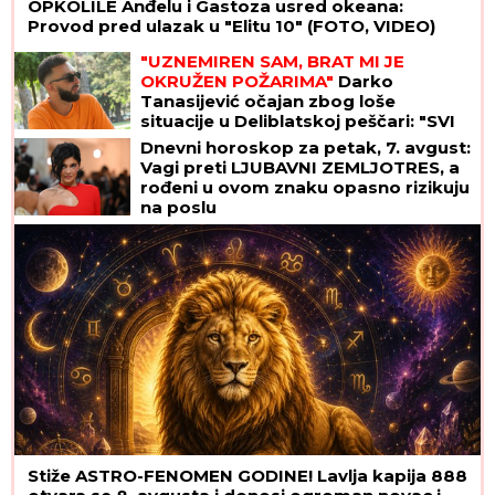
OPKOLILE Anđelu i Gastoza usred okeana:
Provod pred ulazak u "Elitu 10" (FOTO, VIDEO)
"UZNEMIREN SAM, BRAT MI JE
OKRUŽEN POŽARIMA"
Darko
Tanasijević očajan zbog loše
situacije u Deliblatskoj peščari: "SVI
SU EVAKUISANI", otkrio koje
Dnevni horoskop za petak, 7. avgust:
informacije ima
Vagi preti LJUBAVNI ZEMLJOTRES, a
rođeni u ovom znaku opasno rizikuju
na poslu
Stiže ASTRO-FENOMEN GODINE! Lavlja kapija 888