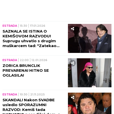
ESTRADA
15:30
17.01.2026
SAZNALA SE ISTINA O
KEMIŠOVOM RAZVODU!
Suprugu uhvatio s drugim
muškarcem tad: "Zatekao
sam ga u stanu u gaćama"
ESTRADA
22:00
12.01.2026
ZORICA BRUNCLIK
PREVARENA! HITNO SE
OGLASILA!
ESTRADA
10:30
21.11.2025
SKANDAL! Nakon SVADBE
usledio SPORAZUMNI
RAZVOD: Kemiš tada