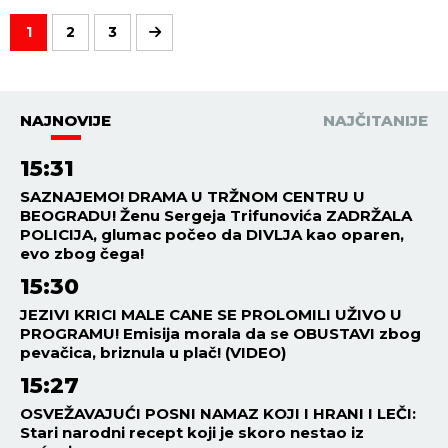
1
2
3
NAJNOVIJE
NAJČITANIJE
15:31
SAZNAJEMO! DRAMA U TRŽNOM CENTRU U
BEOGRADU! Ženu Sergeja Trifunovića ZADRŽALA
POLICIJA, glumac počeo da DIVLJA kao oparen,
evo zbog čega!
15:30
JEZIVI KRICI MALE CANE SE PROLOMILI UŽIVO U
PROGRAMU! Emisija morala da se OBUSTAVI zbog
pevačica, briznula u plač! (VIDEO)
15:27
OSVEŽAVAJUĆI POSNI NAMAZ KOJI I HRANI I LEČI:
Stari narodni recept koji je skoro nestao iz