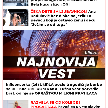
Belu kuću stižu i ONI
ČEKA DETE SA LJUBAVNICOM
Ana
Radulović bez dlake na jeziku o
pevaču koji je ostavio ženu i decu:
"Ježim se od toga"
Influenserka (26) UMRLA posle trogodišnje borbe
sa RETKIM OBLIKOM RAKA: Tužnu vest potvrdio
brat, od nje se OPRAŠTAJU MILIONI PRATILACA
RAZVELA SE OD KOLEGE I
PROCVETALA
Pevačica u vrtoglavim