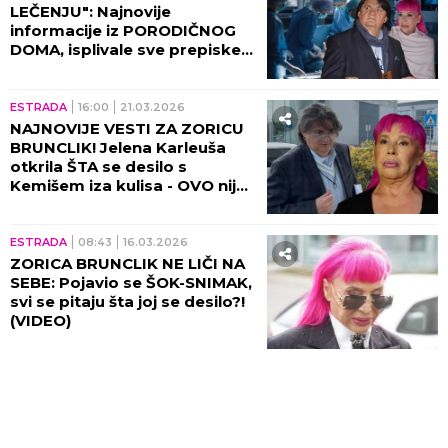
LEČENJU": Najnovije
informacije iz PORODIČNOG
DOMA, isplivale sve prepiske s
Kemišem!
ESTRADA
16:00
21.03.2026
NAJNOVIJE VESTI ZA ZORICU
BRUNCLIK! Jelena Karleuša
otkrila ŠTA se desilo s
Kemišem iza kulisa - OVO nije
smela da kaže! (VIDEO)
ESTRADA
08:43
16.03.2026
ZORICA BRUNCLIK NE LIČI NA
SEBE: Pojavio se ŠOK-SNIMAK,
svi se pitaju šta joj se desilo?!
(VIDEO)