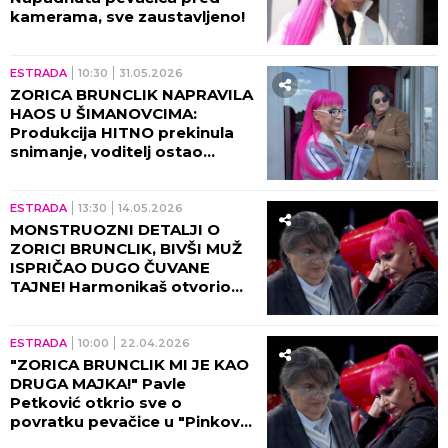
kamerama, sve zaustavljeno!
ESTRADA
10:30
31.05.2026
ZORICA BRUNCLIK NAPRAVILA
HAOS U ŠIMANOVCIMA:
Produkcija HITNO prekinula
snimanje, voditelj ostao
ŠOKIRAN!
ESTRADA
13:30
14.05.2026
MONSTRUOZNI DETALJI O
ZORICI BRUNCLIK, BIVŠI MUŽ
ISPRIČAO DUGO ČUVANE
TAJNE! Harmonikaš otvorio
PANDORINU KUTIJU tada, cela
nacija brujala o ovome!
ESTRADA
10:00
22.04.2026
"ZORICA BRUNCLIK MI JE KAO
DRUGA MAJKA!" Pavle
Petković otkrio sve o
povratku pevačice u "Pinkove
zvezde"! (VIDEO)