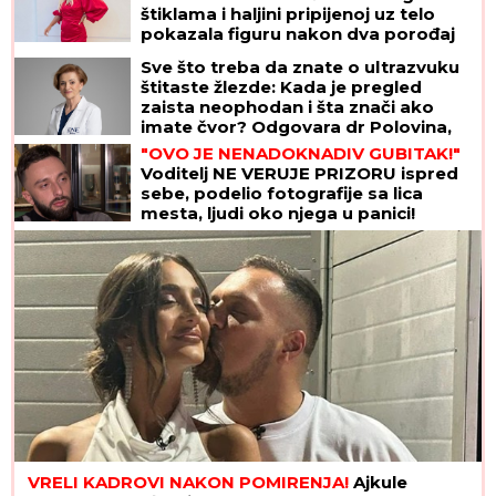
štiklama i haljini pripijenoj uz telo
pokazala figuru nakon dva porođaj
(Foto)
Sve što treba da znate o ultrazvuku
štitaste žlezde: Kada je pregled
zaista neophodan i šta znači ako
imate čvor? Odgovara dr Polovina,
radiolog ordinacije "One Medical"
"OVO JE NENADOKNADIV GUBITAK!"
Voditelj NE VERUJE PRIZORU ispred
sebe, podelio fotografije sa lica
mesta, ljudi oko njega u panici!
(FOTO)
VRELI KADROVI NAKON POMIRENJA!
Ajkule