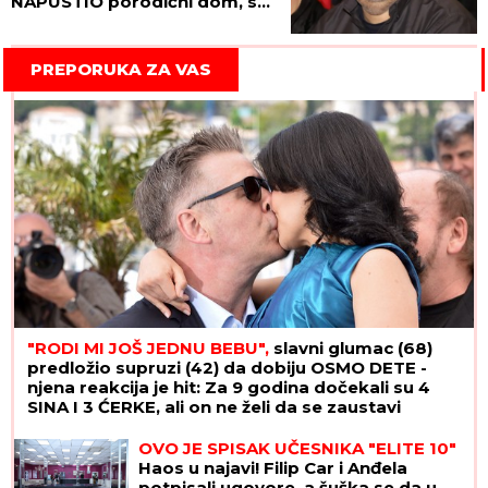
NAPUSTIO porodični dom, svi
detalji isplivali na videlo!
PREPORUKA ZA VAS
"RODI MI JOŠ JEDNU BEBU",
slavni glumac (68)
predložio supruzi (42) da dobiju OSMO DETE -
njena reakcija je hit: Za 9 godina dočekali su 4
SINA I 3 ĆERKE, ali on ne želi da se zaustavi
OVO JE SPISAK UČESNIKA "ELITE 10"
Haos u najavi! Filip Car i Anđela
potpisali ugovore, a šuška se da u