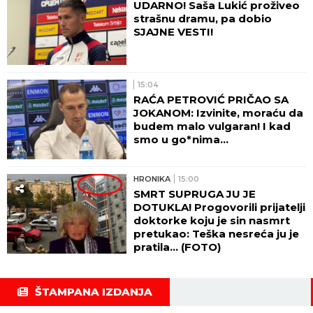
UDARNO! Saša Lukić proživeo
strašnu dramu, pa dobio
SJAJNE VESTI!
15:04
RAĆA PETROVIĆ PRIČAO SA
JOKANOM: Izvinite, moraću da
budem malo vulgaran! I kad
smo u go*nima...
HRONIKA
15:00
SMRT SUPRUGA JU JE
DOTUKLA! Progovorili prijatelji
doktorke koju je sin nasmrt
pretukao: Teška nesreća ju je
pratila... (FOTO)
ŠTAMPANA IZDANJA