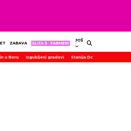
JOŠ
ET
ZABAVA
in u Boru
Izgubljeni gradovi
Stanija Dobrojević