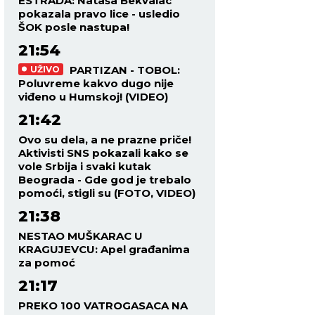
ESTRADA: Nataša Bekvalac
pokazala pravo lice - usledio
ŠOK posle nastupa!
21:54
PARTIZAN - TOBOL:
UŽIVO
Poluvreme kakvo dugo nije
viđeno u Humskoj! (VIDEO)
21:42
Ovo su dela, a ne prazne priče!
Aktivisti SNS pokazali kako se
vole Srbija i svaki kutak
Beograda - Gde god je trebalo
pomoći, stigli su (FOTO, VIDEO)
21:38
NESTAO MUŠKARAC U
KRAGUJEVCU: Apel građanima
za pomoć
21:17
PREKO 100 VATROGASACA NA