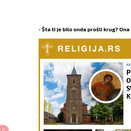
- Šta ti je bilo onda prošli krug? Ona
KA
P
O
S
K
p