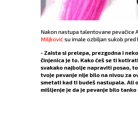
Nakon nastupa talentovane pevačice A
Miljković
su imale ozbiljan sukob pred
- Zaista si prelepa, prezgodna i neko
činjenica je to. Kako ćeš se ti kotira
svakako najbolje napraviti posao, to j
tvoje pevanje nije bilo na nivou za o
smetati kad ti budeš nastupala. Ali 
mišljenje je da je pevanje bilo tanko