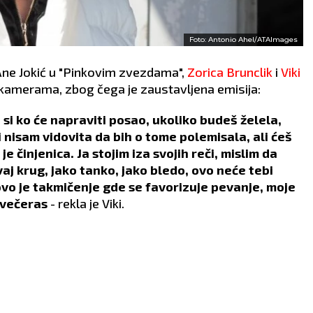
Foto: Antonio Ahel/ATAImages
ne Jokić u "Pinkovim zvezdama",
Zorica Brunclik
i
Viki
 kamerama, zbog čega je zaustavljena emisija:
 si ko će napraviti posao, ukoliko budeš želela,
ti nisam vidovita da bih o tome polemisala, ali ćeš
e činjenica. Ja stojim iza svojih reči, mislim da
vaj krug, jako tanko, jako bledo, ovo neće tebi
ovo je takmičenje gde se favorizuje pevanje, moje
 večeras
- rekla je Viki.