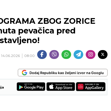
ROGRAMA ZBOG ZORICE
uta pevačica pred
stavljeno!
14.06.2026
08:00
Dodaj Republiku kao željeni izvor na Googlu
ija