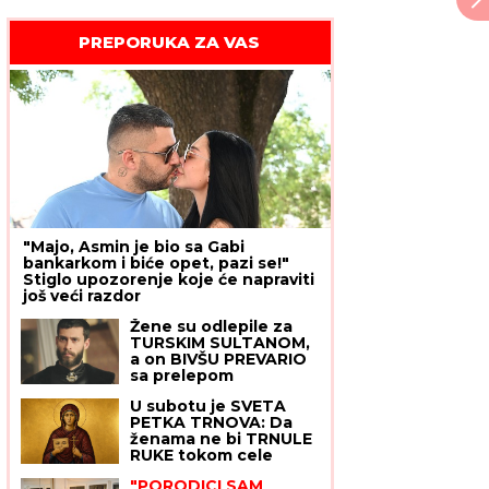
PREPORUKA ZA VAS
"Majo, Asmin je bio sa Gabi
bankarkom i biće opet, pazi se!"
Stiglo upozorenje koje će napraviti
još veći razdor
Žene su odlepile za
TURSKIM SULTANOM,
a on BIVŠU PREVARIO
sa prelepom
koleginicom pa se sa
U subotu je SVETA
ljubavnicom šetkao i
PETKA TRNOVA: Da
sad ih cela Turska
ženama ne bi TRNULE
gleda u intimnim
RUKE tokom cele
scenama: Važio za
godine, OVO ne smeju
mirnog momka, a onda
"PORODICI SAM
da rade - običaji koje