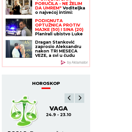
su počeli skandali
PORUČILA - NE ŽELIM
Srbi vekovima poštuju
DA UMREM"
Voditeljka
o najvećoj intimi:
"Doktori su odmah
PODIGNUTA
zakazali operaciju kad
OPTUŽNICA PROTIV
su shvatili stanje
MAJKE (50) I SINA (20)
stvari", ovo je samo
Planirali ubistvo Luke
jednom pričala
Bojovića?! Nađen
Dragan Stanković
arsenal oružja,
zaprosio Aleksandru
otkriven i PAKLENI
nakon TRI MESECA
PLAN koji su skovali
VEZE, a svi u čudu
KOLIKO JE ONA
by Aklamator
ZAPRAVO MLAĐA OD
NJEGA!
HOROSKOP
VAGA
ŠK
24.9 - 23.10
24.