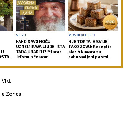
VESTI
MRSNI RECEPTI
KAKO ĐAVO NOĆU
NIJE TORTA, A SVI JE
UZNEMIRAVA LJUDE I ŠTA
TAKO ZOVU: Recept iz
 U
TADA URADITI?! Starac
starih kuvara za
POSTAO
Jefrem o čestom
zaboravljeni pareni
 od
problemu vernika, koji
kolač sa orasima i
loga
im uteruje strah u kosti
šerbetom
 o
 Viki.
 je Zorica.