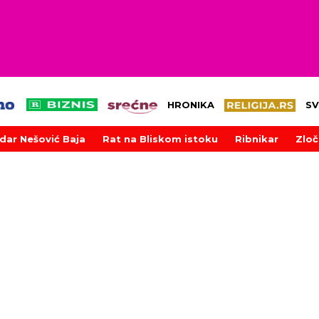
HRONIKA
SV
dar Nešović Baja
Rat na Bliskom istoku
Ribnikar
Zloč