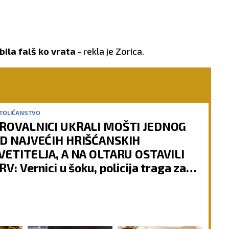
 bila falš ko vrata
- rekla je Zorica.
TOLIČANSTVO
ROVALNICI UKRALI MOŠTI JEDNOG
D NAJVEĆIH HRIŠĆANSKIH
VETITELJA, A NA OLTARU OSTAVILI
RV: Vernici u šoku, policija traga za
očiniocima