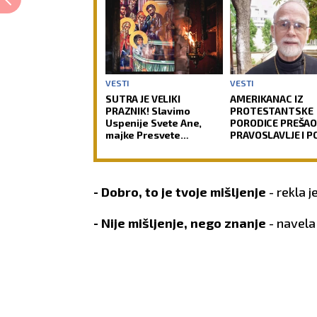
VESTI
VESTI
SUTRA JE VELIKI
AMERIKANAC IZ
PRAZNIK! Slavimo
PROTESTANTSKE
Uspenije Svete Ane,
PORODICE PREŠAO
majke Presvete
PRAVOSLAVLJE I 
Bogorodice!
SVEŠTENIK: Jedan
najuglednijih teo
današnjice govori
svom putu
- Dobro, to je tvoje mišljenje
- rekla je
preobraćenja
- Nije mišljenje, nego znanje
- navela