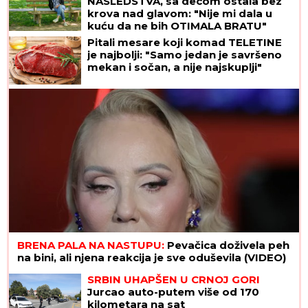
NASLEDSTVA, sa decom ostala bez
krova nad glavom: "Nije mi dala u
kuću da ne bih OTIMALA BRATU"
Pitali mesare koji komad TELETINE
je najbolji: "Samo jedan je savršeno
mekan i sočan, a nije najskuplji"
BRENA PALA NA NASTUPU:
Pevačica doživela peh
na bini, ali njena reakcija je sve oduševila (VIDEO)
SRBIN UHAPŠEN U CRNOJ GORI
Jurcao auto-putem više od 170
kilometara na sat