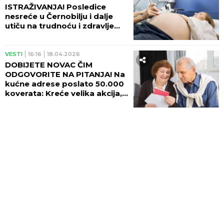
ISTRAŽIVANJA! Posledice
nesreće u Černobilju i dalje
utiču na trudnoću i zdravlje
dece!
VESTI
16:16
18.04.2026
DOBIJETE NOVAC ČIM
ODGOVORITE NA PITANJA! Na
kućne adrese poslato 50.000
koverata: Kreće velika akcija,
a evo šta se tačno krije iza
svega!