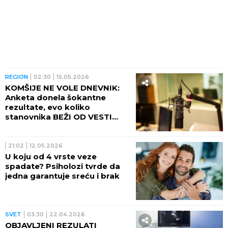
REGION
02:30
15.05.2026
KOMŠIJE NE VOLE DNEVNIK:
Anketa donela šokantne
rezultate, evo koliko
stanovnika BEŽI OD VESTI
KAO ĐAVO OD KRSTA
21:02
12.05.2026
U koju od 4 vrste veze
spadate? Psiholozi tvrde da
jedna garantuje sreću i brak
SVET
03:30
22.04.2026
OBJAVLJENI REZULATI