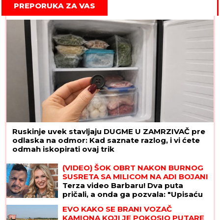
PREPORUKA ZA VAS
Ruskinje uvek stavljaju DUGME U ZAMRZIVAČ pre
odlaska na odmor: Kad saznate razlog, i vi ćete
odmah iskopirati ovaj trik
(VIDEO) ŠOK OBRT NAKON BURNOG
SUSRETA SA MILICOM NA ADI BOJANI
Terza video Barbaru! Dva puta
pričali, a onda ga pozvala: "Upisaću
se kao otac"
EVO KAKO SE BRANI VOZAČ
KAMIONA KOJI JE POKOSIO PUTARE