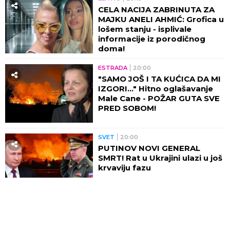
CELA NACIJA ZABRINUTA ZA
MAJKU ANELI AHMIĆ: Grofica u
lošem stanju - isplivale
informacije iz porodičnog
doma!
ESTRADA
20:00
"SAMO JOŠ I TA KUĆICA DA MI
IZGORI..." Hitno oglašavanje
Male Cane - POŽAR GUTA SVE
PRED SOBOM!
SVET
20:00
PUTINOV NOVI GENERAL
SMRT! Rat u Ukrajini ulazi u još
krvaviju fazu
19:56
PARTIZAN - TOBOL:
UŽIVO
Poznate startne postave, evo