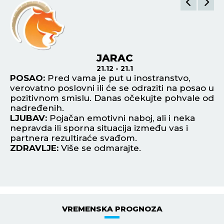
JARAC
21.12 - 21.1
POSAO:
Pred vama je put u inostranstvo,
P
verovatno poslovni ili će se odraziti na posao u
da
ite
pozitivnom smislu. Danas očekujte pohvale od
su
nadređenih.
ne
ja
LJUBAV:
Pojačan emotivni naboj, ali i neka
L
te
nepravda ili sporna situacija između vas i
zb
partnera rezultiraće svađom.
Pe
ZDRAVLJE:
Više se odmarajte.
Z
VREMENSKA PROGNOZA