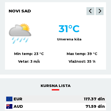
NOVI SAD
31
°C
Umerena kiša
Min temp:
23
°C
Max temp:
39
°C
Vetar:
3
m/s
Vlažnost:
35
%
KURSNA LISTA
EUR
117.37
din
AUD
71.59
din