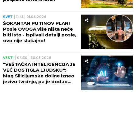
SVET
11:41
01.06.2026
ŠOKANTAN PUTINOV PLAN!
Posle OVOGA više ništa neće
biti isto - isplivali detalji posle,
ovo nije slučajno!
VESTI
04:30
30.05.2026
"VEŠTAČKA INTELIGENCIJA JE
VEĆ DOSTIGLA LJUDSKU":
Mag Silicijumske doline izneo
jezivu tvrdnju, pa je dodao
nešto JOŠ GORE PO
ČOVEČANSTVO