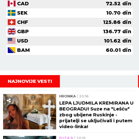
CAD
72.52
din
SEK
10.70
din
CHF
125.86
din
GBP
136.77
din
USD
101.62
din
BAM
60.01
din
NAJNOVIJE VESTI
HRONIKA
20:16
LEPA LJUDMILA KREMIRANA U
BEOGRADU! Suze na "Lešću"
zbog ubijene Ruskinje -
prijatelji se uključivali i putem
video-linka!
ELITA 9
20:15