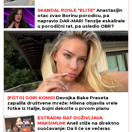
SKANDAL POSLE "ELITE"
Anastasijin
otac zvao Borinu porodicu, pa
napravio DAR-MAR! Tenzije eskalirale
u porodični rat, pa usledio OBRT
(FOTO) GORI KOMO!
Devojka Bake Praseta
zapalila društvene mreže: Milena objavila vrele
fotke iz Italije, bujni dekolte u prvom planu
ESTRADNI RAT DOŽIVLJAVA
MAKSIMUM!
Aneli stiže na direktno
suočavanje: Da li će se večeras