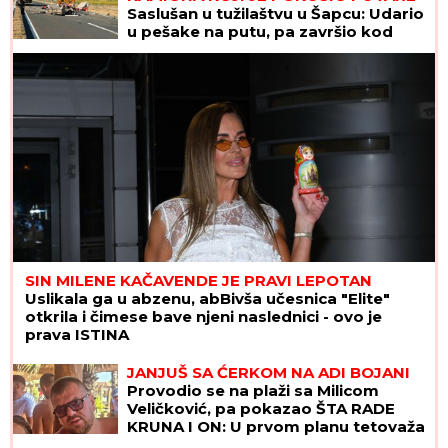
Saslušan u tužilaštvu u Šapcu: Udario
u pešake na putu, pa završio kod
metalne ograde
SIN MILENE KAČAVENDE JE PRAVI LEPOTAN
Uslikala ga u abzenu, abBivša učesnica "Elite"
otkrila i čimese bave njeni naslednici - ovo je
prava ISTINA
JANJUŠ SA ĆERKOM NA ADI BOJANI
Provodio se na plaži sa Milicom
Veličković, pa pokazao ŠTA RADE
KRUNA I ON: U prvom planu tetovaža
koju je posvetio naslednici (FOTO)