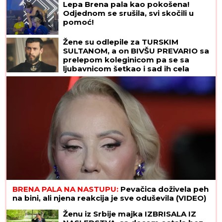
Lepa Brena pala kao pokošena!
Odjednom se srušila, svi skočili u
pomoć!
Žene su odlepile za TURSKIM
SULTANOM, a on BIVŠU PREVARIO sa
prelepom koleginicom pa se sa
ljubavnicom šetkao i sad ih cela
Turska gleda u intimnim scenama:
Važio za mirnog momka, a onda su
počeli skandali
BRENA PALA NA NASTUPU:
Pevačica doživela peh
na bini, ali njena reakcija je sve oduševila (VIDEO)
Ženu iz Srbije majka IZBRISALA IZ