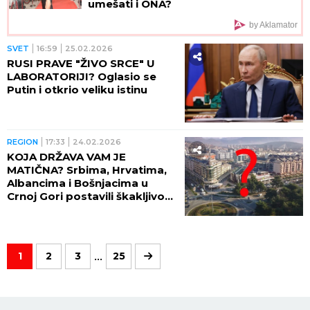
umešati i ONA?
by Aklamator
SVET
16:59
25.02.2026
RUSI PRAVE "ŽIVO SRCE" U
LABORATORIJI? Oglasio se
Putin i otkrio veliku istinu
REGION
17:33
24.02.2026
KOJA DRŽAVA VAM JE
MATIČNA? Srbima, Hrvatima,
Albancima i Bošnjacima u
Crnoj Gori postavili škakljivo
pitanje - REZULTATI SU
FRAPANTNI!
...
1
2
3
25