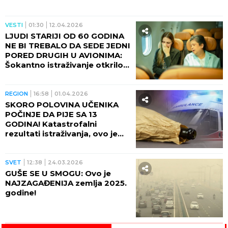
VESTI
01:30
12.04.2026
LJUDI STARIJI OD 60 GODINA
NE BI TREBALO DA SEDE JEDNI
PORED DRUGIH U AVIONIMA:
Šokantno istraživanje otkrilo
jezivu istinu, evo i zbog čega!
REGION
16:58
01.04.2026
SKORO POLOVINA UČENIKA
POČINJE DA PIJE SA 13
GODINA! Katastrofalni
rezultati istraživanja, ovo je
bruka
SVET
12:38
24.03.2026
GUŠE SE U SMOGU: Ovo je
NAJZAGAĐENIJA zemlja 2025.
godine!