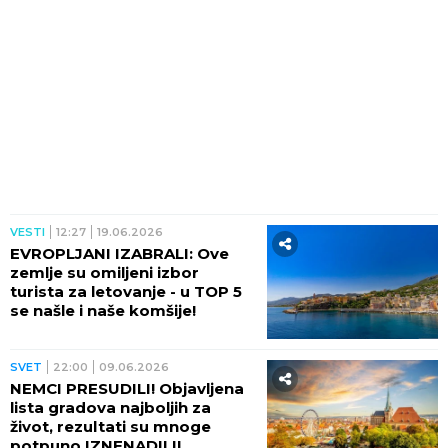
VESTI
12:27
19.06.2026
EVROPLJANI IZABRALI: Ove
zemlje su omiljeni izbor
turista za letovanje - u TOP 5
se našle i naše komšije!
SVET
22:00
09.06.2026
NEMCI PRESUDILI! Objavljena
lista gradova najboljih za
život, rezultati su mnoge
potpuno IZNENADILI!