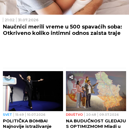
21:02
31.07.2026
Naučnici merili vreme u 500 spavaćih soba:
Otkriveno koliko intimni odnos zaista traje
SVET
15:49
10.07.2026
DRUŠTVO
20:48
09.07.2026
POLITIČKA BOMBA!
NA BUDUĆNOST GLEDAJU
Najnovije istraživanje
S OPTIMIZMOM! Mladi u