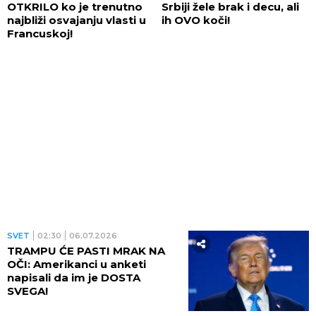
OTKRILO ko je trenutno
Srbiji žele brak i decu, ali
najbliži osvajanju vlasti u
ih OVO koči!
Francuskoj!
SVET
02:30
06.07.2026
TRAMPU ĆE PASTI MRAK NA
OČI: Amerikanci u anketi
napisali da im je DOSTA
SVEGA!