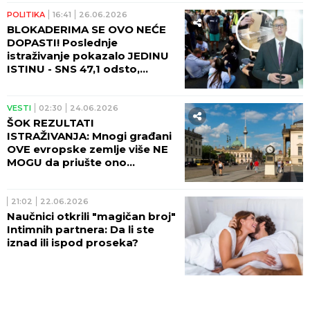
POLITIKA
16:41
26.06.2026
BLOKADERIMA SE OVO NEĆE
DOPASTI! Poslednje
istraživanje pokazalo JEDINU
ISTINU - SNS 47,1 odsto,
studentska lista ni blizu!
VESTI
02:30
24.06.2026
ŠOK REZULTATI
ISTRAŽIVANJA: Mnogi građani
OVE evropske zemlje više NE
MOGU da priušte ono
najvažnije
21:02
22.06.2026
Naučnici otkrili "magičan broj"
Intimnih partnera: Da li ste
iznad ili ispod proseka?