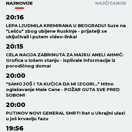
NAJNOVIJE
NAJČITANIJE
20:16
LEPA LJUDMILA KREMIRANA U BEOGRADU! Suze na
"Lešću" zbog ubijene Ruskinje - prijatelji se
uključivali i putem video-linka!
20:15
CELA NACIJA ZABRINUTA ZA MAJKU ANELI AHMIĆ:
Grofica u lošem stanju - isplivale informacije iz
porodičnog doma!
20:00
"SAMO JOŠ I TA KUĆICA DA MI IZGORI..." Hitno
oglašavanje Male Cane - POŽAR GUTA SVE PRED
SOBOM!
20:00
PUTINOV NOVI GENERAL SMRT! Rat u Ukrajini ulazi
u još krvaviju fazu
19:56