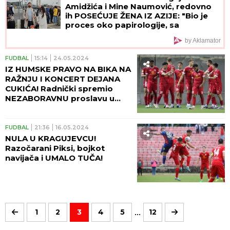
Amidžića i Mine Naumović, redovno
ih POSEĆUJE ŽENA IZ AZIJE: "Bio je
proces oko papirologije, sa
Perunom ne može da pomogne"
by Aklamator
FUDBAL
15:14
24.05.2024
IZ HUMSKE PRAVO NA BIKA NA
RAŽNJU I KONCERT DEJANA
CUKIĆA! Radnički spremio
NEZABORAVNU proslavu u
čast MAGIČNE sezone!
FUDBAL
21:36
16.05.2024
NULA U KRAGUJEVCU!
Razočarani Piksi, bojkot
navijača i UMALO TUČA!
...
1
2
3
4
5
12