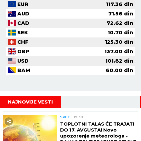
EUR
117.36
din
AUD
71.56
din
CAD
72.62
din
SEK
10.70
din
CHF
125.30
din
GBP
137.00
din
USD
101.82
din
BAM
60.00
din
NAJNOVIJE VESTI
SVET
19:38
TOPLOTNI TALAS ĆE TRAJATI
DO 17. AVGUSTA! Novo
upozorenje meteorologa -