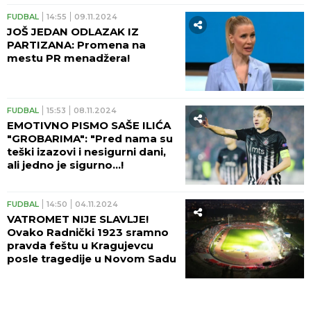
FUDBAL
14:55
09.11.2024
JOŠ JEDAN ODLAZAK IZ
PARTIZANA: Promena na
mestu PR menadžera!
FUDBAL
15:53
08.11.2024
EMOTIVNO PISMO SAŠE ILIĆA
"GROBARIMA": "Pred nama su
teški izazovi i nesigurni dani,
ali jedno je sigurno...!
FUDBAL
14:50
04.11.2024
VATROMET NIJE SLAVLJE!
Ovako Radnički 1923 sramno
pravda feštu u Kragujevcu
posle tragedije u Novom Sadu