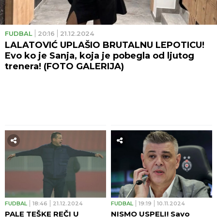
FUDBAL
20:16
21.12.2024
LALATOVIĆ UPLAŠIO BRUTALNU LEPOTICU!
Evo ko je Sanja, koja je pobegla od ljutog
trenera! (FOTO GALERIJA)
FUDBAL
18:46
21.12.2024
FUDBAL
19:19
10.11.2024
PALE TEŠKE REČI U
NISMO USPELI! Savo