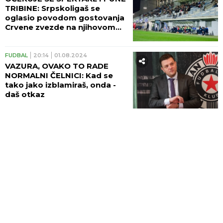
TRIBINE: Srpskoligaš se
oglasio povodom gostovanja
Crvene zvezde na njihovom
stadionu!
FUDBAL
20:14
01.08.2024
VAZURA, OVAKO TO RADE
NORMALNI ČELNICI: Kad se
tako jako izblamiraš, onda -
daš otkaz