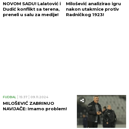
NOVOM SADU! Lalatović i
Milošević analizirao igru
Dudić konflikt sa terena,
nakon utakmice protiv
preneli u salu za medije!
Radničkog 1923!
FUDBAL
15:37
09.11.2024
MILOŠEVIĆ ZABRINUO
NAVIJAČE: Imamo problem!