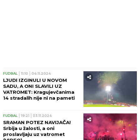
FUDBAL
11:10
04.11.2024
LJUDI IZGINULI U NOVOM
SADU, A ONI SLAVILI UZ
VATROMET: Kragujevčanima
14 stradalih nije ni na pameti
FUDBAL
19:21
03.11.2024
SRAMAN POTEZ NAVIJAČA!
Srbija u žalosti, a oni
proslavljaju uz vatromet