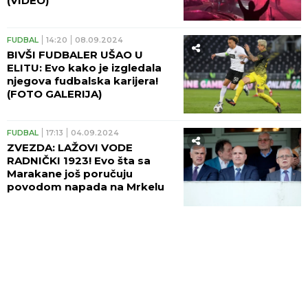
(VIDEO)
FUDBAL
14:20
08.09.2024
BIVŠI FUDBALER UŠAO U
ELITU: Evo kako je izgledala
njegova fudbalska karijera!
(FOTO GALERIJA)
FUDBAL
17:13
04.09.2024
ZVEZDA: LAŽOVI VODE
RADNIČKI 1923! Evo šta sa
Marakane još poručuju
povodom napada na Mrkelu