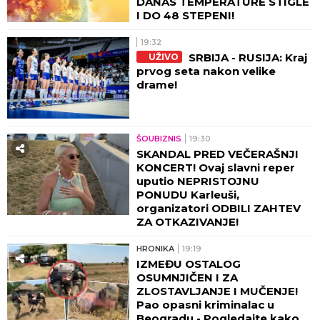
DANAS TEMPERATURE STIGLE
I DO 48 STEPENI!
19:32
SRBIJA - RUSIJA: Kraj
UŽIVO
prvog seta nakon velike
drame!
ŠOUBIZNIS
19:30
SKANDAL PRED VEČERAŠNJI
KONCERT! Ovaj slavni reper
uputio NEPRISTOJNU
PONUDU Karleuši,
organizatori ODBILI ZAHTEV
ZA OTKAZIVANJE!
HRONIKA
19:19
IZMEĐU OSTALOG
OSUMNJIČEN I ZA
ZLOSTAVLJANJE I MUČENJE!
Pao opasni kriminalac u
Beogradu - Pogledajte kako