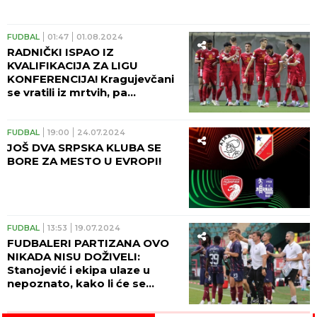
FUDBAL
01:47
01.08.2024
RADNIČKI ISPAO IZ
KVALIFIKACIJA ZA LIGU
KONFERENCIJA! Kragujevčani
se vratili iz mrtvih, pa
eliminisani NA PENALE u
komšiluku
FUDBAL
19:00
24.07.2024
JOŠ DVA SRPSKA KLUBA SE
BORE ZA MESTO U EVROPI!
FUDBAL
13:53
19.07.2024
FUDBALERI PARTIZANA OVO
NIKADA NISU DOŽIVELI:
Stanojević i ekipa ulaze u
nepoznato, kako li će se
snaći?