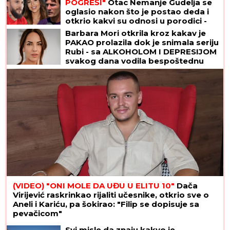
POGREŠI"
Otac Nemanje Gudelja se
oglasio nakon što je postao deda i
otkrio kakvi su odnosi u porodici -
sad je sve jasno
Barbara Mori otkrila kroz kakav je
PAKAO prolazila dok je snimala seriju
Rubi - sa ALKOHOLOM I DEPRESIJOM
svakog dana vodila bespoštednu
borbu
(VIDEO) "ONI MOLE DA UĐU U ELITU 10"
Dača
Virijević raskrinkao rijaliti učesnike, otkrio sve o
Aneli i Kariću, pa šokirao: "Filip se dopisuje sa
pevačicom"
Svi misle da znaju kakvo je