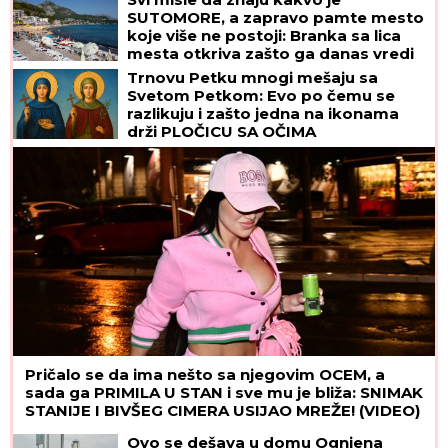
SUTOMORE, a zapravo pamte mesto
koje više ne postoji: Branka sa lica
mesta otkriva zašto ga danas vredi
posetiti
Trnovu Petku mnogi mešaju sa
Svetom Petkom: Evo po čemu se
razlikuju i zašto jedna na ikonama
drži PLOČICU SA OČIMA
Pričalo se da ima nešto sa njegovim OCEM, a
sada ga PRIMILA U STAN i sve mu je bliža: SNIMAK
STANIJE I BIVŠEG CIMERA USIJAO MREŽE! (VIDEO)
Ovo se dešava u domu Ognjena