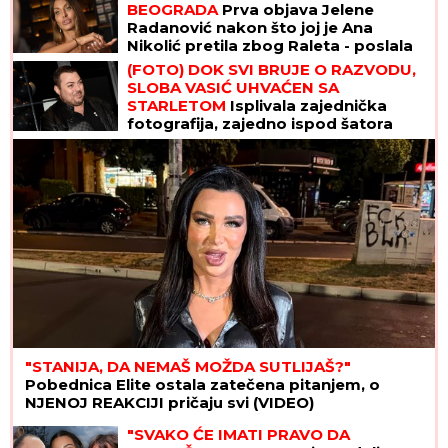
BEOGRADA
Prva objava Jelene
Radanović nakon što joj je Ana
Nikolić pretila zbog Raleta - poslala
joj jezive poruke
(FOTO) DOK SVI BRUJE O RAZVODU,
SLOBA VASIĆ UHVAĆEN SA
STARLETOM
Isplivala zajednička
fotografija, zajedno ispod šatora
"STANIJA, DA NEMAŠ MOŽDA SUTLIJAŠ?"
Pobednica Elite ostala zatečena pitanjem, o
NJENOJ REAKCIJI pričaju svi (VIDEO)
"SVAKO ĆE IMATI PRAVO DA