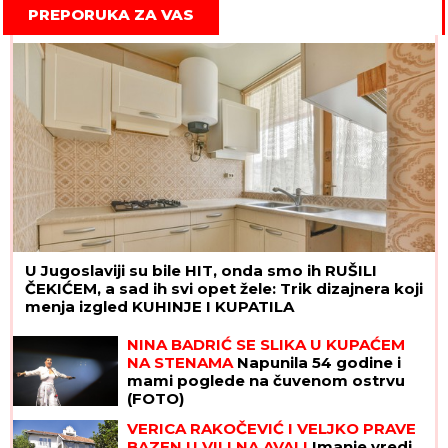
PREPORUKA ZA VAS
U Jugoslaviji su bile HIT, onda smo ih RUŠILI
ČEKIĆEM, a sad ih svi opet žele: Trik dizajnera koji
menja izgled KUHINJE I KUPATILA
NINA BADRIĆ SE SLIKA U KUPAĆEM
NA STENAMA
Napunila 54 godine i
mami poglede na čuvenom ostrvu
(FOTO)
VERICA RAKOČEVIĆ I VELJKO PRAVE
BAZEN U VILI NA AVALI
Imanje vredi