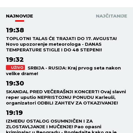
NAJNOVIJE
NAJČITANIJE
19:38
TOPLOTNI TALAS ĆE TRAJATI DO 17. AVGUSTA!
Novo upozorenje meteorologa - DANAS
TEMPERATURE STIGLE I DO 48 STEPENI!
19:32
SRBIJA - RUSIJA: Kraj prvog seta nakon
UŽIVO
velike drame!
19:30
SKANDAL PRED VEČERAŠNJI KONCERT! Ovaj slavni
reper uputio NEPRISTOJNU PONUDU Karleuši,
organizatori ODBILI ZAHTEV ZA OTKAZIVANJE!
19:19
IZMEĐU OSTALOG OSUMNJIČEN I ZA
ZLOSTAVLJANJE I MUČENJE! Pao opasni
kriminalac u Beogradu - Pogledajte kako ga je