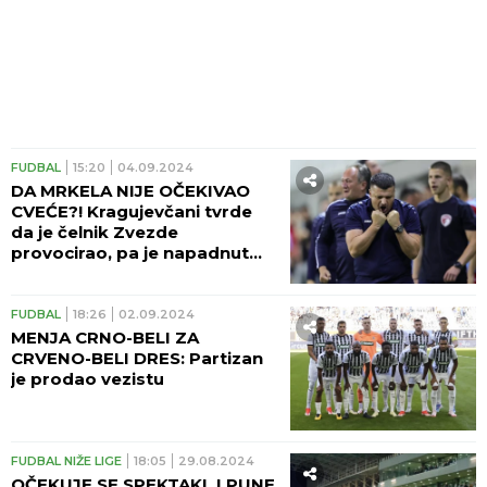
FUDBAL
15:20
04.09.2024
DA MRKELA NIJE OČEKIVAO
CVEĆE?! Kragujevčani tvrde
da je čelnik Zvezde
provocirao, pa je napadnut
topovskim udarom
FUDBAL
18:26
02.09.2024
MENJA CRNO-BELI ZA
CRVENO-BELI DRES: Partizan
je prodao vezistu
FUDBAL NIŽE LIGE
18:05
29.08.2024
OČEKUJE SE SPEKTAKL I PUNE