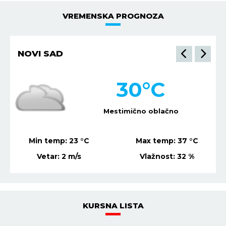
VREMENSKA PROGNOZA
NIŠ
29
°C
Mestimično oblačno
Min temp:
22
°C
Max temp:
36
°C
Vetar:
3
m/s
Vlažnost:
46
%
KURSNA LISTA