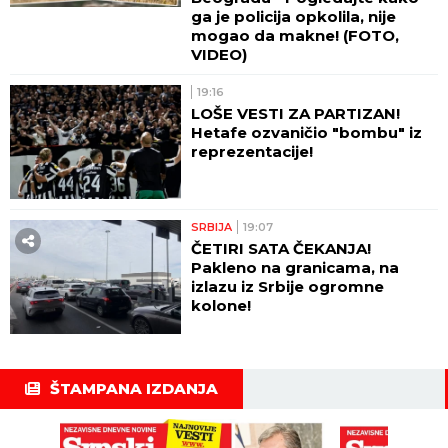
ga je policija opkolila, nije
mogao da makne! (FOTO,
VIDEO)
19:16
LOŠE VESTI ZA PARTIZAN!
Hetafe ozvaničio "bombu" iz
reprezentacije!
SRBIJA
19:07
ČETIRI SATA ČEKANJA!
Pakleno na granicama, na
izlazu iz Srbije ogromne
kolone!
ŠTAMPANA IZDANJA