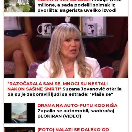
milione, a sada podelili snimak iz
dvorišta: Bagerista uveliko izvodi
radove (Video)
"RAZOČARALA SAM SE, MNOGI SU NESTALI
NAKON SAŠINE SMRTI"
Suzana Jovanović otkrila
da su je zaboravili ljudi sa estrade: "Plaše se"
DRAMA NA AUTO-PUTU KOD NIŠA
Zapalio se automobil, saobraćaj
BLOKIRAN (VIDEO)
(FOTO) NALAZI SE DALEKO OD