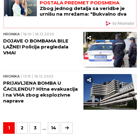
POSTALA PREDMET PODSMEHA
Zbog jednog detalja sa veridbe je
urnišu na mrežama: "Bukvalno dva
dinara"
by Aklamator
HRONIKA
16:10
16.12.2025
DOJAVE O BOMBAMA BILE
LAŽNE! Policija pregledala
VMA!
HRONIKA
13:15
16.12.2025
PRIJAVLJENA BOMBA U
ĆACILENDU? Hitna evakuacija
i na VMA zbog eksplozivne
naprave
...
1
2
3
14