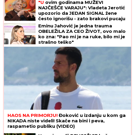
"U
ovim godinama MUŽEVI
NAJČEŠĆE VARAJU": Vladeta Jerotić
upozorio da JEDAN SIGNAL žene
često ignorišu - zato brakovi pucaju
Eminu Jahović je jedna trauma
OBELEŽILA ZA CEO ŽIVOT, ovo malo
ko zna: "Pao mi je na ruke, bilo mi je
strašno teško"
HAOS NA PRIMORJU!
Đoković u izdanju u kom ga
NIKADA niste videli! Skače na bini i peva,
raspametio publiku (VIDEO)