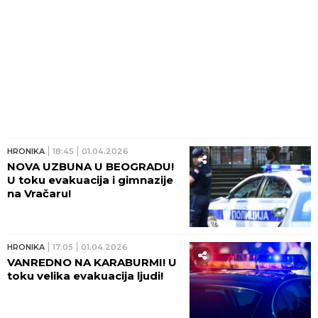
HRONIKA
18:45
01.04.2026
NOVA UZBUNA U BEOGRADU!
U toku evakuacija i gimnazije
na Vračaru!
HRONIKA
17:05
01.04.2026
VANREDNO NA KARABURMI! U
toku velika evakuacija ljudi!