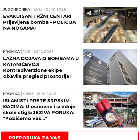
JUGOHRONIKA
21:55
03.01.2026
EVAKUISAN TRŽNI CENTAR!
Prijavljena bomba - POLICIJA
NA NOGAMA!
HRONIKA
12:11
23.12.2025
LAŽNA DOJAVA O BOMBAMA U
KATANIĆEVOJ!
Kontradiverzione ekipe
obavile pregled prostorija!
HRONIKA
08:53
18.12.2025
ISLAMISTI PRETE SRPSKIM
ĐACIMA: U osnovne i srednje
škole stigla JEZIVA PORUKA:
"Pobićemo vas..."
PREPORUKA ZA VAS