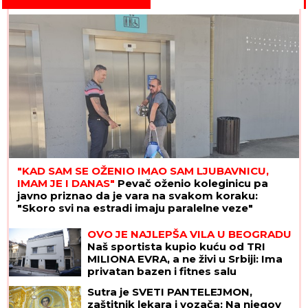
"KAD SAM SE OŽENIO IMAO SAM LJUBAVNICU,
IMAM JE I DANAS"
Pevač oženio koleginicu pa
javno priznao da je vara na svakom koraku:
"Skoro svi na estradi imaju paralelne veze"
OVO JE NAJLEPŠA VILA U BEOGRADU
Naš sportista kupio kuću od TRI
MILIONA EVRA, a ne živi u Srbiji: Ima
privatan bazen i fitnes salu
Sutra je SVETI PANTELEJMON,
zaštitnik lekara i vozača: Na njegov