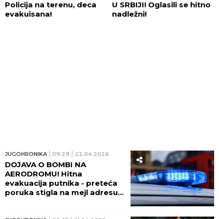
Policija na terenu, deca
U SRBIJI! Oglasili se hitno
evakuisana!
nadležni!
JUGOHRONIKA
09:29
22.04.2026
DOJAVA O BOMBI NA
AERODROMU! Hitna
evakuacija putnika - preteća
poruka stigla na mejl adresu
Vlade, policije i Agencije za
nacionalnu bezbednost!