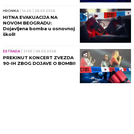
HRONIKA
14:20
26.03.2026
HITNA EVAKUACIJA NA
NOVOM BEOGRADU:
Dojavljena bomba u osnovnoj
školi!
ESTRADA
21:50
06.03.2026
PREKINUT KONCERT ZVEZDA
90-IH ZBOG DOJAVE O BOMBI!