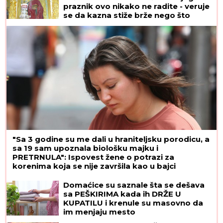
praznik ovo nikako ne radite - veruje
se da kazna stiže brže nego što
mislite
"Sa 3 godine su me dali u hraniteljsku porodicu, a
sa 19 sam upoznala biološku majku i
PRETRNULA": Ispovest žene o potrazi za
korenima koja se nije završila kao u bajci
Domaćice su saznale šta se dešava
sa PEŠKIRIMA kada ih DRŽE U
KUPATILU i krenule su masovno da
im menjaju mesto