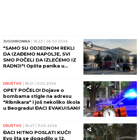
JUGOHRONIKA
18:25
06.03.2026
"SAMO SU ODJEDNOM REKLI
DA IZAĐEMO NAPOLJE, SVI
SMO POČELI DA IZLEĆEMO IZ
RADNJI"! Opšta panika u
Podgorici zbog dojave o
bombama u dva najveća TC!
(FOTO)
DRUŠTVO
18:21
11.02.2026
OPET POČELO! Dojave o
bombama stigle na adresu
"Ribnikara" i još nekoliko škola
u Beogradu! ĐACI EVAKUISANI!
DRUŠTVO
16:47
11.02.2026
ĐACI HITNO POSLATI KUĆI!
Evo šta se dogodilo u 12.