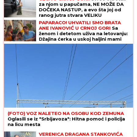
za njom u papučama, NE MOŽE DA
DOČEKA NASTUP, a evo šta joj od
ranog jutra stvara VELIKU
NELAGODU! (VIDEO)
PAPARACO! UHVATILI SMO BRATA
ANE IVANOVIĆ U CRNOJ GORI
Sa
ženom i detetom uživa na letovanju:
Džajina ćerka u uskoj haljini mami
poglede (Video)
(FOTO) VOZ NALETEO NA OSOBU KOD ZEMUNA
Oglasili se iz "Srbijavoza": Hitna pomoć i policija
na licu mesta
VERENICA DRAGANA STANKOVIĆA