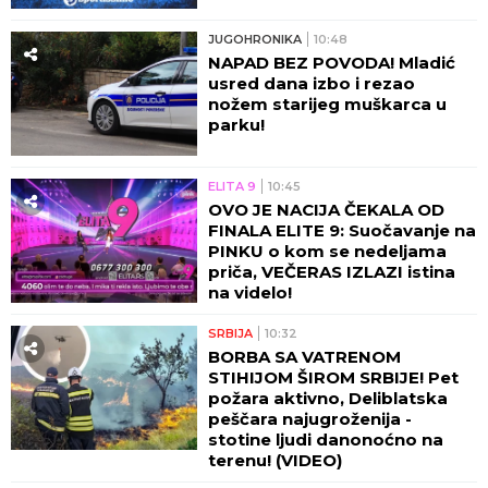
JUGOHRONIKA
10:48
NAPAD BEZ POVODA! Mladić
usred dana izbo i rezao
nožem starijeg muškarca u
parku!
ELITA 9
10:45
OVO JE NACIJA ČEKALA OD
FINALA ELITE 9: Suočavanje na
PINKU o kom se nedeljama
priča, VEČERAS IZLAZI istina
na videlo!
SRBIJA
10:32
BORBA SA VATRENOM
STIHIJOM ŠIROM SRBIJE! Pet
požara aktivno, Deliblatska
peščara najugroženija -
stotine ljudi danonoćno na
terenu! (VIDEO)