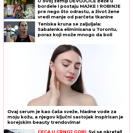
U ovoj zemlji DEVOJČICE beže u
bordele i postaju MAJKE I ROBINJE
pre nego što odrastu, a život žene
vredi manje od parčeta tkanine
Teniska kruna se zaljuljala:
Sabalenka eliminisana u Torontu,
poraz koji može mnogo da boli
Ovaj serum je kao čaša sveže, hladne vode za
moju kožu, a njegov ključni sastojak inspirisan je
korejskim beauty trendovima!
CECA U CRNOJ GORI:
Svi se okretali