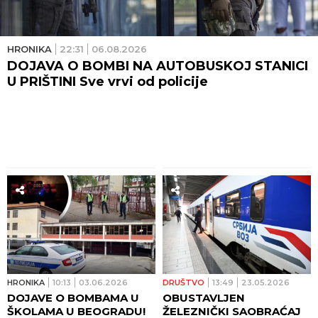
HRONIKA
22:31
06.08.2026
DOJAVA O BOMBI NA AUTOBUSKOJ STANICI
U PRIŠTINI Sve vrvi od policije
HRONIKA
10:13
03.06.2026
DRUŠTVO
13:49
23.05.2026
DOJAVE O BOMBAMA U
OBUSTAVLJEN
ŠKOLAMA U BEOGRADU!
ŽELEZNIČKI SAOBRAĆAJ