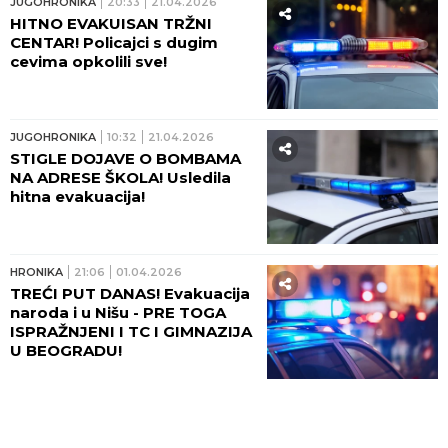
JUGOHRONIKA
20:33
21.04.2026
HITNO EVAKUISAN TRŽNI
CENTAR! Policajci s dugim
cevima opkolili sve!
JUGOHRONIKA
10:32
21.04.2026
STIGLE DOJAVE O BOMBAMA
NA ADRESE ŠKOLA! Usledila
hitna evakuacija!
HRONIKA
21:06
01.04.2026
TREĆI PUT DANAS! Evakuacija
naroda i u Nišu - PRE TOGA
ISPRAŽNJENI I TC I GIMNAZIJA
U BEOGRADU!