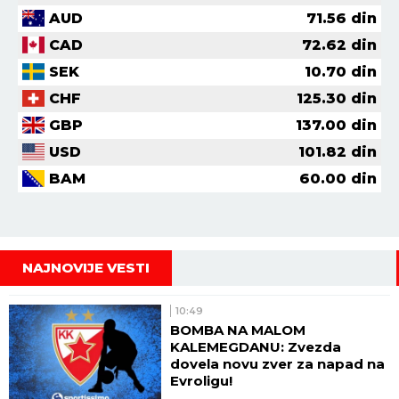
AUD
71.56
din
CAD
72.62
din
SEK
10.70
din
CHF
125.30
din
GBP
137.00
din
USD
101.82
din
BAM
60.00
din
NAJNOVIJE VESTI
10:49
BOMBA NA MALOM
KALEMEGDANU: Zvezda
dovela novu zver za napad na
Evroligu!