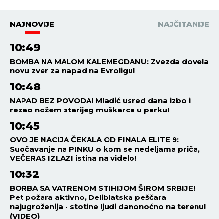
NAJNOVIJE
NAJČITANIJE
10:49
BOMBA NA MALOM KALEMEGDANU: Zvezda dovela
novu zver za napad na Evroligu!
10:48
NAPAD BEZ POVODA! Mladić usred dana izbo i
rezao nožem starijeg muškarca u parku!
10:45
OVO JE NACIJA ČEKALA OD FINALA ELITE 9:
Suočavanje na PINKU o kom se nedeljama priča,
VEČERAS IZLAZI istina na videlo!
10:32
BORBA SA VATRENOM STIHIJOM ŠIROM SRBIJE!
Pet požara aktivno, Deliblatska peščara
najugroženija - stotine ljudi danonoćno na terenu!
(VIDEO)