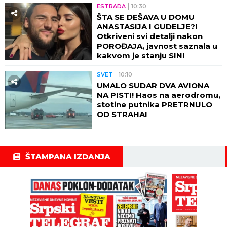
ESTRADA
10:30
ŠTA SE DEŠAVA U DOMU
ANASTASIJA I GUDELJE?!
Otkriveni svi detalji nakon
POROĐAJA, javnost saznala u
kakvom je stanju SIN!
SVET
10:10
UMALO SUDAR DVA AVIONA
NA PISTI! Haos na aerodromu,
stotine putnika PRETRNULO
OD STRAHA!
ŠTAMPANA IZDANJA