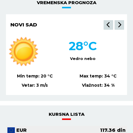
VREMENSKA PROGNOZA
NIŠ
30
°C
Vedro nebo
Min temp:
21
°C
Max temp:
36
°C
Vetar:
3
m/s
Vlažnost:
41
%
KURSNA LISTA
EUR
117.36
din