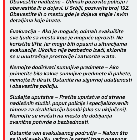
Obavestite nadležne – Odmah pozovite policiju i
obavestite ih o dojavi. U Srbiji, pozivajte broj 192.
Obavestite ih o mestu gde je dojava stigla i svim
detaljima koje imate.
Evakuacija – Ako je moguće, odmah evakuišite
sve ljude sa mesta koje je moguće ugroziti. Ne
koristite lifte, jer mogu biti opasni u situacijama
evakuacije. Ukoliko nije bezbedno izaći, sklonite
se u unutrašnje prostorije i zatvorite vrata.
Nemojte dodirivati sumnjive predmete – Ako
primetite bilo kakve sumnjive predmete ili pakete,
nemojte ih dirati. Ostanite na sigurnoj udaljenosti
i obavestite policiju.
Slušajte uputstva – Pratite uputstva od strane
nadležnih službi, poput policije i specijalizovanih
timova za deaktivaciju bombi (ako su uključeni).
Nemojte se vraćati na mesto do dobijanja
zvanične potvrde o bezbednosti.
Ostanite van evakuisanog područja – Nakon što
se ljudi evakuišu, važno je ostati izvan opasnog