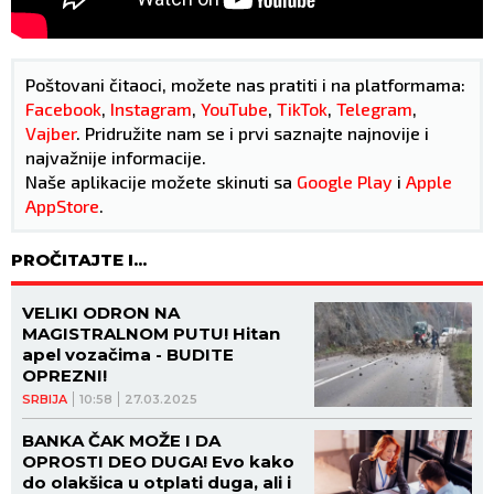
Poštovani čitaoci, možete nas pratiti i na platformama:
Facebook
,
Instagram
,
YouTube
,
TikTok
,
Telegram
,
Vajber
. Pridružite nam se i prvi saznajte najnovije i
najvažnije informacije.
Naše aplikacije možete skinuti sa
Google Play
i
Apple
AppStore
.
PROČITAJTE I...
VELIKI ODRON NA
MAGISTRALNOM PUTU! Hitan
apel vozačima - BUDITE
OPREZNI!
SRBIJA
10:58
27.03.2025
BANKA ČAK MOŽE I DA
OPROSTI DEO DUGA! Evo kako
do olakšica u otplati duga, ali i