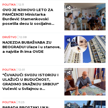
fotografija srpskih
vatrogasaca na terenu obišla
zemlju (FOTO)
POLITIKA
13:19
VUČIĆ O SRBIMA NA KIM:
Država radi sve kako bi im
olakšala život
13:15
BAŠ OVAKO SE NEKADA
SPREMAO PILEĆI PAPRIKAŠ:
Starinski recept ima jedan
detalj koji menja ceo ukus
POLITIKA
13:02
VUČIĆ SAOPŠTIO DOBRE
VESTI: Do sada 15.000 prijava
na platformi "Ko si, bre, ti?"