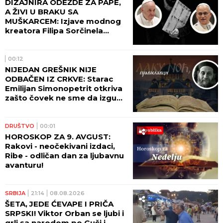
vatrogasaca odbranjeno
naselje Šumarak!
POLITIKA
07:00
VUČIĆ UGOSTIO
PREDSEDNIKA UKRAJINE!
ZELENSKI: NIKAD NEĆEMO
PRIZNATI KOSOVO! ČITAJTE U
SRPSKOM TELEGRAFU!
SRBIJA
06:50
KRENULE GUŽVE NA
GRANICAMA! Vozači čekaju do
TRI SATA na izlazu iz Srbije,
evo gde je najkritičnije!
POLITIKA
06:35
VUČIĆ DANAS U BEOGRADU
NA VODI! Predsednik obilazi
radove na rekonstrukciji
Starog železničkog mosta!