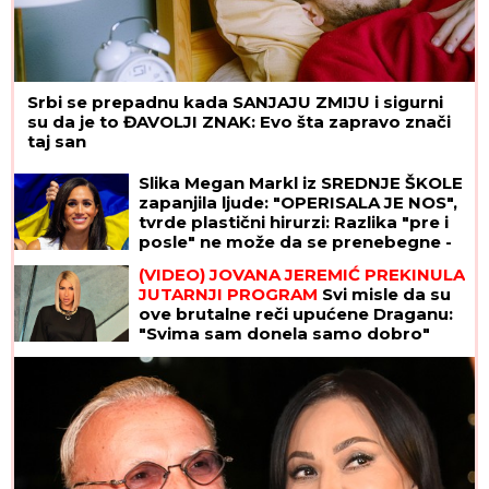
Srbi se prepadnu kada SANJAJU ZMIJU i sigurni
su da je to ĐAVOLJI ZNAK: Evo šta zapravo znači
taj san
"Intimnim odnosima plaća kiriju, bila
je sa Takijem" Maja Marinković nikad
žešće udarila na Staniju!
Slika Megan Markl iz SREDNJE ŠKOLE
zapanjila ljude: "OPERISALA JE NOS",
tvrde plastični hirurzi: Razlika "pre i
posle" ne može da se prenebegne -
vojvotkinja pokrenula trend u
estetskoj hirurgiji