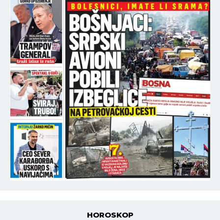
Izraelci provocirali crveno-bele pred put u
Beograd
15:16
ZAPAD HOĆE DA UVUČE KOSOVO U NATO? Hitno
se oglasila MOSKVA!
15:06
Pravi BOSANSKI ČIMBUR sa mesom i jajima:
Starinsko jelo koje se sprema u jednom tiganju
(RECEPT)
15:03
PALO DRVO NA PLAŽI NA JADRANU, MEĐU
POVREĐENIMA I DECA! Horor na licu mesta
15:01
VELIKI NEDELJNI HOROSKOP: Blizancima stižu reči
koje menjaju sudbinu, Lav dobija zasluženu
nagradu, a sreća je na strani samo jednog znaka
POGLEDAJ SVE NAJNOVIJE VESTI