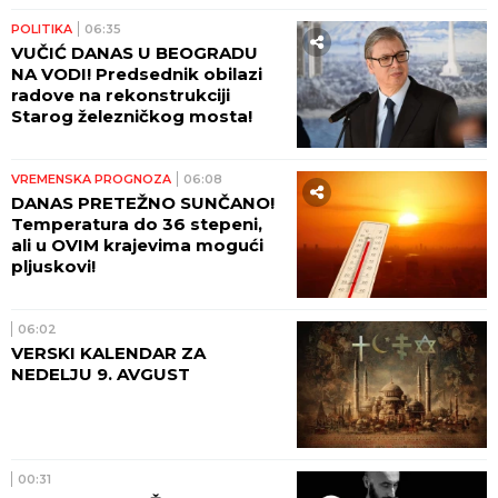
požara aktivno, Deliblatska
peščara najugroženija -
stotine ljudi danonoćno na
terenu! (VIDEO)
POLITIKA
09:48
"UMORNI SU, ALI NEĆE STATI
DOK IMA VATRE": Oglasio se
Dačić i pohvalio borbu
vatrogasaca sa stihijom
08:02
ŠTA SE DOGODI ONOME KO SE
RUGA SVETINJI: Vladika
Nikolaj upozorava na cenu
ljudskog podsmeha
SRBIJA
07:45
POŽAR U DELIBLATSKOJ
PEŠČARI I DALJE BUKTI! Jak
vetar raspiruje plamen,
nadljudskim naporima