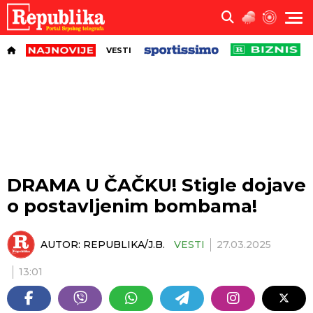
VESTI
DRAMA U ČAČKU! Stigle dojave
o postavljenim bombama!
AUTOR:
REPUBLIKA/J.B.
VESTI
27.03.2025
13:01