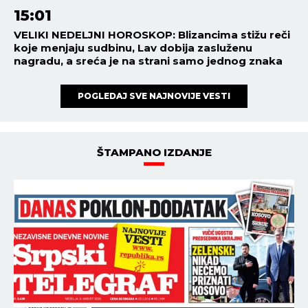
nego što mislite
21:02
08.08.2026
Postoji doba dana kada žene
najlakše stižu do vrhunca:
Muškarci tada uglavnom
razmišljaju o nečemu potpuno
drugom
20:47
08.08.2026
KAKO OSTATI VERAN BOGU
KAD ŽIVOT POSTANE PREPUN
BOLI I ISKUŠENJA? Otac
Andrej o ćutanju Gospoda kad
je najteže!
NAJNOVIJE
NAJČITANIJE
15:18
HAPOEL POSLAO GLASNU PORUKU ZVEZDI!