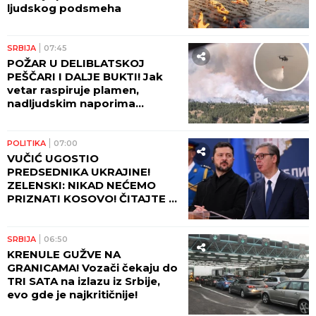
NAJEZDA BUBAŠVABA ZU
BEOGRADU! Ulaze i u stanove,
a najviše ih ima OVDE
POLITIKA
12:01
"ČUVAJUĆI SVOJU ISTORIJU I
ULAŽUĆI U BUDUĆNOST,
GRADIMO SNAŽNIJU SRBIJU!"
Vučević u Svilajncu o
planovima i projektima
važnim za građane!
POLITIKA
11:25
PARADA PROSTAKLUKA:
Portret Predraga Večerinca
Peđe, „lidera“ sa cisternom i
beogradskim ambicijama
SRBIJA
10:32
BORBA SA VATRENOM
STIHIJOM ŠIROM SRBIJE! Pet