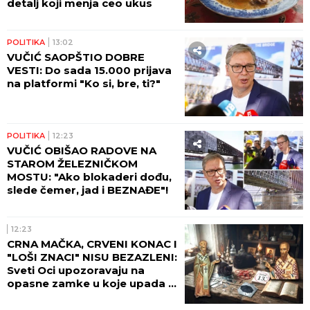
OVO JE NAJSIGURNIJI ZNAK
DA VAS NEKO ISTINSKI VOLI!
Snažna poruka Svetog
Nektarija koju uvek treba
imati na umu!
POLITIKA
14:13
PRIŠTINA NA APARATIMA:
Zelenski u Beogradu poručio
da je KOSOVO SRBIJA, evo šta
se danas dogodilo u južnoj
pokrajini!
DRUŠTVO
14:06
Orban se opustio u Guči: Sa
čuvenim majstorom trube
nazdravljao srpskom
šljivovicom (FOTO)
DRUŠTVO
13:24
"KADA SVI BEŽE OD VATRE,
ONI IDU KA NJOJ": Potresna