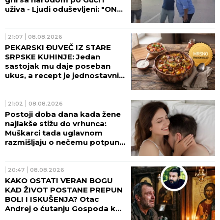
VREMENSKA PROGNOZA
06:08
DANAS PRETEŽNO SUNČANO!
Temperatura do 36 stepeni,
ali u OVIM krajevima mogući
pljuskovi!
06:02
VERSKI KALENDAR ZA
NEDELJU 9. AVGUST
00:31
DIZAJNIRA ODEŽDE ZA PAPE,
A ŽIVI U BRAKU SA
MUŠKARCEM: Izjave modnog
kreatora Filipa Sorčinela
otvorile neprijatno pitanje za
Katoličku crkvu
00:12
NIJEDAN GREŠNIK NIJE