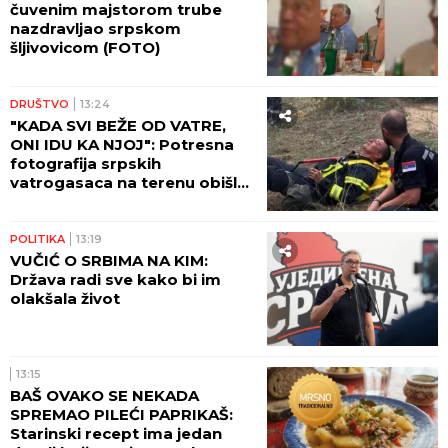
MLADIĆ (21) POSLE TUČE NOŽEM IZBO MUŠKARCA
(32)
Horor kod Sajma u Beogradu: Policija odmah
reagovala
(FOTO) BILA U KANDŽAMA DROGE,
DECA NISU IMALA ODEĆU
Pevačica
promenila život iz korena, pa
pokazala kako sada izgleda: "Bez
filtera"
by Aklamator
VESTI
15:06
Pravi BOSANSKI ČIMBUR sa
mesom i jajima: Starinsko jelo
koje se sprema u jednom
tiganju (RECEPT)
14:46