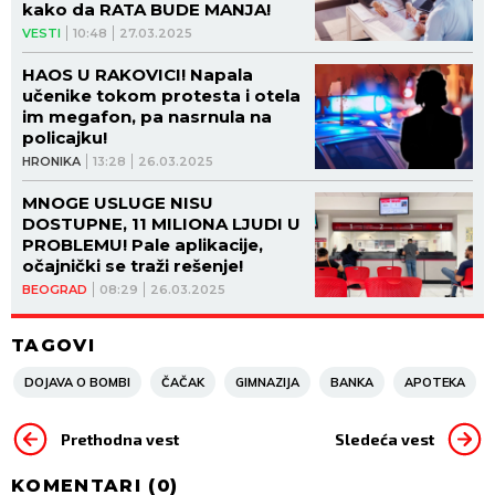
kako da RATA BUDE MANJA!
VESTI
10:48
27.03.2025
HAOS U RAKOVICI! Napala
učenike tokom protesta i otela
im megafon, pa nasrnula na
policajku!
HRONIKA
13:28
26.03.2025
MNOGE USLUGE NISU
DOSTUPNE, 11 MILIONA LJUDI U
PROBLEMU! Pale aplikacije,
očajnički se traži rešenje!
BEOGRAD
08:29
26.03.2025
TAGOVI
DOJAVA O BOMBI
ČAČAK
GIMNAZIJA
BANKA
APOTEKA
Prethodna vest
Sledeća vest
KOMENTARI (
0
)