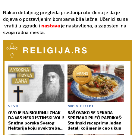
Nakon detaljnog pregleda prostorija utvrđeno je da je
dojava o postavljenim bombama bila lažna. Učenici su se
vratili u zgradu i
nastava
je nastavljena, a zaposleni na
svoja radna mesta.
VESTI
MRSNI RECEPTI
OVO JE NAJSIGURNIJI ZNAK
BAŠ OVAKO SE NEKADA
DA VAS NEKO ISTINSKI VOLI!
SPREMAO PILEĆI PAPRIKAŠ:
Snažna poruka Svetog
Starinski recept ima jedan
Nektarija koju uvek treba
detalj koji menja ceo ukus
imati na umu!