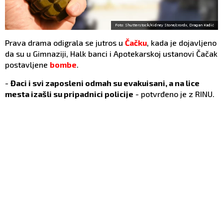
Foto: Shutterstock/Kidney Stone/crordx, Dragan Kadić
Prava drama odigrala se jutros u
Čačku
, kada je dojavljeno
da su u Gimnaziji, Halk banci i Apotekarskoj ustanovi Čačak
postavljene
bombe
.
-
Đaci i svi zaposleni odmah su evakuisani, a na lice
mesta izašli su pripadnici policije
- potvrđeno je z RINU.