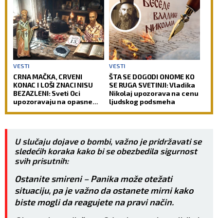
VESTI
VESTI
CRNA MAČKA, CRVENI
ŠTA SE DOGODI ONOME KO
KONAC I LOŠI ZNACI NISU
SE RUGA SVETINJI: Vladika
BEZAZLENI: Sveti Oci
Nikolaj upozorava na cenu
upozoravaju na opasne
ljudskog podsmeha
zamke u koje upada i
savremeni čovek
U slučaju dojave o bombi, važno je pridržavati se
sledećih koraka kako bi se obezbedila sigurnost
svih prisutnih:
Ostanite smireni – Panika može otežati
situaciju, pa je važno da ostanete mirni kako
biste mogli da reagujete na pravi način.