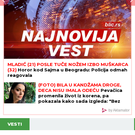
(FOTO) ANA DIVAC POKAZALA RODNI KRAJ
Emotivna objava raznežila mnoge, društvo joj
pravi Vlade - Nestvarni prizori ostavljaju bez
daha: "Povratak korenima"
MREŽE GORE!
Stefan Karić javno
podelio fotku Teodore Delić, Bebica
na aparatima nakon ovog poteza
Prvi humanitarni polumaraton u
Sremskoj Mitrovici