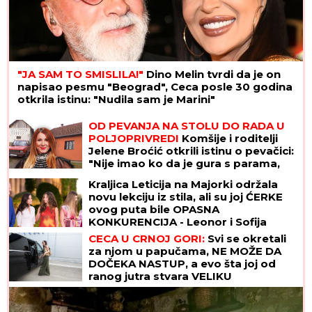
"Delije" mogu da odahnu: Crvena zvezda će igrati
Ligu šampiona, a ovo je dokaz
(VIDEO) JOVANA JEREMIĆ PREKINULA
JUTARNJI PROGRAM
Svi misle da su
ove brutalne reči upućene Draganu:
"Svima sam donela samo dobro"
"Ocu ne mogu da oprostim, i danas
osećam njegov kaiš, a REČI MOJE
MAJKE SVE GOVORE": Anica
Milenković za podkast "Životna
priča" o bolnom odrastanju