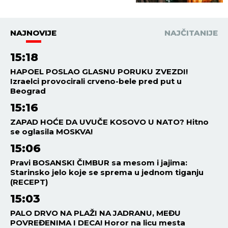
ODBAČEN IZ CRKVE: Starac
Emilijan Simonopetrit otkriva
zašto čovek ne sme da izgubi
nadu
DRUŠTVO
00:01
HOROSKOP ZA 9. AVGUST:
Rakovi - neočekivani izdaci,
Ribe - odličan dan za ljubavnu
avanturu!
SRBIJA
21:14
08.08.2026
ŠETA, JEDE ĆEVAPE I PRIČA
SRPSKI! Viktor Orban se ljubi i
grli sa narodom po Guči i
uživa - Ljudi oduševljeni: "ON
JE LEGENDA!" (FOTO, VIDEO)
21:07
08.08.2026
PEKARSKI ĐUVEČ IZ STARE
SRPSKE KUHINJE: Jedan
sastojak mu daje poseban
ukus, a recept je jednostavniji