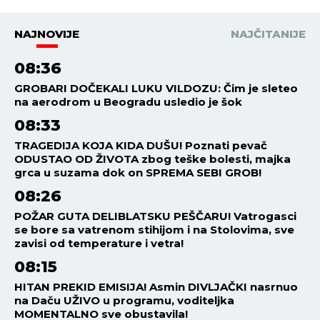
NAJNOVIJE
NAJČITANIJE
08:36
GROBARI DOČEKALI LUKU VILDOZU: Čim je sleteo
na aerodrom u Beogradu usledio je šok
08:33
TRAGEDIJA KOJA KIDA DUŠU! Poznati pevač
ODUSTAO OD ŽIVOTA zbog teške bolesti, majka
grca u suzama dok on SPREMA SEBI GROB!
08:26
POŽAR GUTA DELIBLATSKU PEŠČARU! Vatrogasci
se bore sa vatrenom stihijom i na Stolovima, sve
zavisi od temperature i vetra!
08:15
HITAN PREKID EMISIJA! Asmin DIVLJAČKI nasrnuo
na Daču UŽIVO u programu, voditeljka
MOMENTALNO sve obustavila!