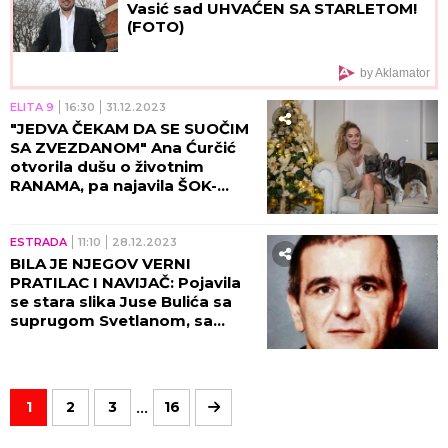
Vasić sad UHVAĆEN SA STARLETOM!
(FOTO)
by Aklamator
ELITA 9
16:30
31.12.2023
"JEDVA ČEKAM DA SE SUOČIM
SA ZVEZDANOM" Ana Ćurčić
otvorila dušu o životnim
RANAMA, pa najavila ŠOK-
BOMBU! Uđite u njen novi stan
(VIDEO)
ESTRADA
11:10
28.12.2023
BILA JE NJEGOV VERNI
PRATILAC I NAVIJAČ: Pojavila
se stara slika Juse Bulića sa
suprugom Svetlanom, sa
njom je bio DO KRAJA ŽIVOTA!
(FOTO)
...
1
2
3
16