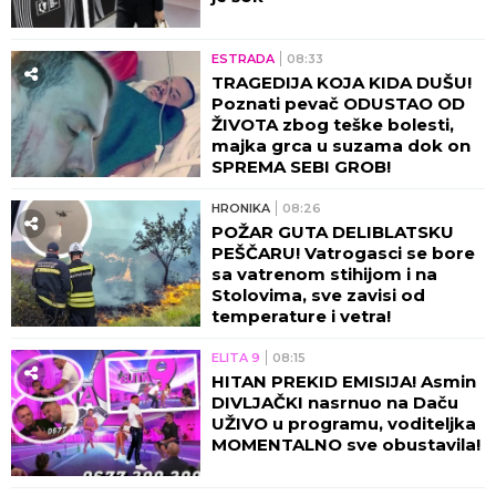
ESTRADA
08:33
TRAGEDIJA KOJA KIDA DUŠU!
Poznati pevač ODUSTAO OD
ŽIVOTA zbog teške bolesti,
majka grca u suzama dok on
SPREMA SEBI GROB!
HRONIKA
08:26
POŽAR GUTA DELIBLATSKU
PEŠČARU! Vatrogasci se bore
sa vatrenom stihijom i na
Stolovima, sve zavisi od
temperature i vetra!
ELITA 9
08:15
HITAN PREKID EMISIJA! Asmin
DIVLJAČKI nasrnuo na Daču
UŽIVO u programu, voditeljka
MOMENTALNO sve obustavila!