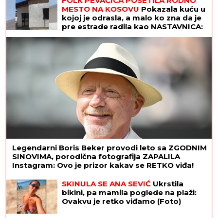
FOLK PEVAČICA POSETILA RODNO
MESTO NA KOSOVU
Pokazala kuću u
kojoj je odrasla, a malo ko zna da je
pre estrade radila kao NASTAVNICA:
"Svaki put plačem" (VIDEO)
Legendarni Boris Beker provodi leto sa ZGODNIM
SINOVIMA, porodična fotografija ZAPALILA
Instagram: Ovo je prizor kakav se RETKO viđa!
SKINULA SE ANA SEVIĆ
Ukrstila
bikini, pa mamila poglede na plaži:
Ovakvu je retko viđamo (Foto)