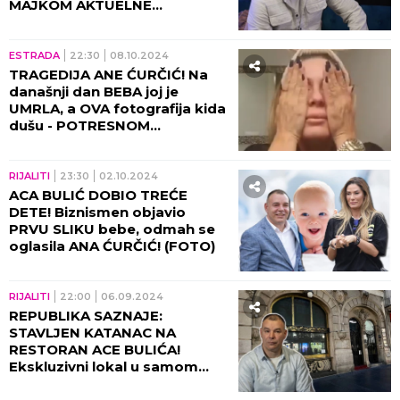
MAJKOM AKTUELNE
TAKMIČARKE?!
ESTRADA
22:30
08.10.2024
TRAGEDIJA ANE ĆURČIĆ! Na
današnji dan BEBA joj je
UMRLA, a OVA fotografija kida
dušu - POTRESNOM
PORUKOM sve naježila! (FOTO)
RIJALITI
23:30
02.10.2024
ACA BULIĆ DOBIO TREĆE
DETE! Biznismen objavio
PRVU SLIKU bebe, odmah se
oglasila ANA ĆURČIĆ! (FOTO)
RIJALITI
22:00
06.09.2024
REPUBLIKA SAZNAJE:
STAVLJEN KATANAC NA
RESTORAN ACE BULIĆA!
Ekskluzivni lokal u samom
srcu Beograda ZATVOREN do