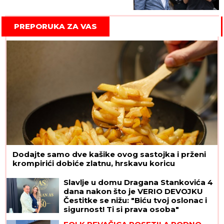
PREPORUKA ZA VAS
Dodajte samo dve kašike ovog sastojka i prženi
krompirići dobiće zlatnu, hrskavu koricu
Slavlje u domu Dragana Stankovića 4
dana nakon što je VERIO DEVOJKU
Čestitke se nižu: "Biću tvoj oslonac i
sigurnost! Ti si prava osoba"