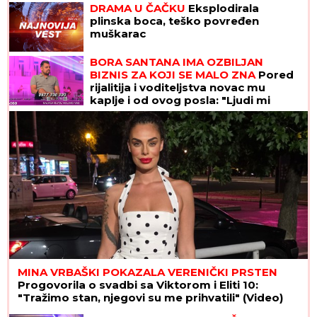
DRAMA U ČAČKU
Eksplodirala
plinska boca, teško povređen
muškarac
BORA SANTANA IMA OZBILJAN
BIZNIS ZA KOJI SE MALO ZNA
Pored
rijalitija i voditeljstva novac mu
kaplje i od ovog posla: "Ljudi mi
dolaze svakodnevno"
MINA VRBAŠKI POKAZALA VERENIČKI PRSTEN
Progovorila o svadbi sa Viktorom i Eliti 10:
"Tražimo stan, njegovi su me prihvatili" (Video)