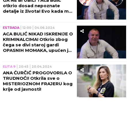
GA NE BI UBILI"! Aca Bulić
otkrio dosad nepoznate
detalje iz života! Evo kada mu
je glava BILA U TORBI!
ESTRADA
12:00
04.06.2024
ACA BULIĆ NIKAD ISKRENIJE O
KRIMINALCIMA! Otkrio zbog
čega se divi staroj gardi
OPASNIH MOMAKA, upućen je i
u OVE PLJAČKE I PREVARE!
(VIDEO)
ELITA 9
20:45
20.04.2024
ANA ĆURČIĆ PROGOVORILA O
TRUDNOĆI! Otkrila sve o
MISTERIOZNOM FRAJERU kog
krije od javnosti!