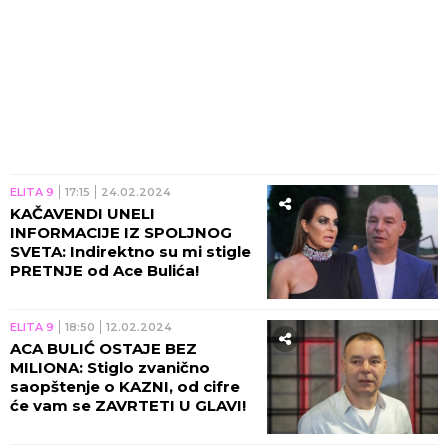
ELITA 9
17:15
24.02.2024
KAČAVENDI UNELI
INFORMACIJE IZ SPOLJNOG
SVETA: Indirektno su mi stigle
PRETNJE od Ace Bulića!
ELITA 9
18:50
12.02.2024
ACA BULIĆ OSTAJE BEZ
MILIONA: Stiglo zvanično
saopštenje o KAZNI, od cifre
će vam se ZAVRTETI U GLAVI!