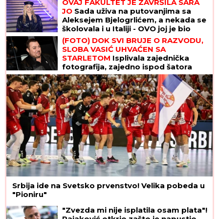
OVAJ FAKULTET JE ZAVRŠILA SARA
JO
Sada uživa na putovanjima sa
Aleksejem Bjelogrlićem, a nekada se
školovala i u Italiji - OVO joj je bio
problem
(FOTO) DOK SVI BRUJE O RAZVODU,
SLOBA VASIĆ UHVAĆEN SA
STARLETOM
Isplivala zajednička
fotografija, zajedno ispod šatora
Srbija ide na Svetsko prvenstvo! Velika pobeda u
"Pioniru"
"Zvezda mi nije isplatila osam plata"!
Rajaković otkrio zašto je napustio