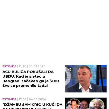
daljnjeg! (GALERIJA)
ESTRADA
12:50
22.07.2024
ACU BULIĆA POKUŠALI DA
UBIJU: Kad je sleteo u
Beograd, sačekao ga je ŠOK!
Sve se promenilo tada!
ESTRADA
17:00
04.06.2024
"DŽAMBU SAM KRIO U KUĆI DA