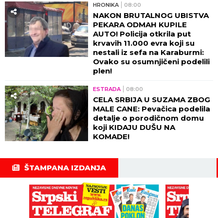
HRONIKA
08:00
NAKON BRUTALNOG UBISTVA
PEKARA ODMAH KUPILE
AUTO! Policija otkrila put
krvavih 11.000 evra koji su
nestali iz sefa na Karaburmi:
Ovako su osumnjičeni podelili
plen!
ESTRADA
08:00
CELA SRBIJA U SUZAMA ZBOG
MALE CANE: Pevačica podelila
detalje o porodičnom domu
koji KIDAJU DUŠU NA
KOMADE!
ŠTAMPANA IZDANJA