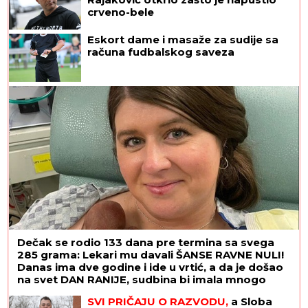
crveno-bele
Eskort dame i masaže za sudije sa
računa fudbalskog saveza
Dečak se rodio 133 dana pre termina sa svega
285 grama: Lekari mu davali ŠANSE RAVNE NULI!
Danas ima dve godine i ide u vrtić, a da je došao
na svet DAN RANIJE, sudbina bi imala mnogo
lošiji scenario
SVI PRIČAJU O RAZVODU,
a Sloba