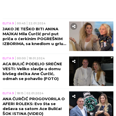
ELITA 9
00:45
22.01.2024
JAKO JE TEŠKO BITI ANINA
MAJKA! Mila Ćurčić prvi put
priča o ćerkinim POGREŠNIM
IZBORIMA, sa knedlom u grlu
pomenula Acu Bulića!
ELITA 9
00:00
18.01.2024
ACA BULIĆ PODELIO SREĆNE
VESTI: Veliko slavlje u domu
bivšeg dečka Ane Ćurčić,
odmah se pohavlio (FOTO)
ELITA 9
18:15
02.01.2024
ANA ĆURČIĆ PROGOVORILA O
AFERI ROLEKS: Evo šta se
dešava sa satom Ace Bulića!
ŠOK ISTINA (VIDEO)