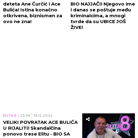
deteta Ane Ćurčić i Ace
BIO NAJJAČI! Njegovo ime
Bulića! Istina konačno
i danas se poštuje među
otkrivena, biznismen za
kriminalcima, a mnogi
ovo ne zna!
tvrde da su UBICE JOŠ
ŽIVE!
ELITA 9
23:39
19.12.2024
VELIKI POVRATAK ACE BULIĆA
U RIJALITI! Skandalčina
ponovo trese Elitu - BIO SA