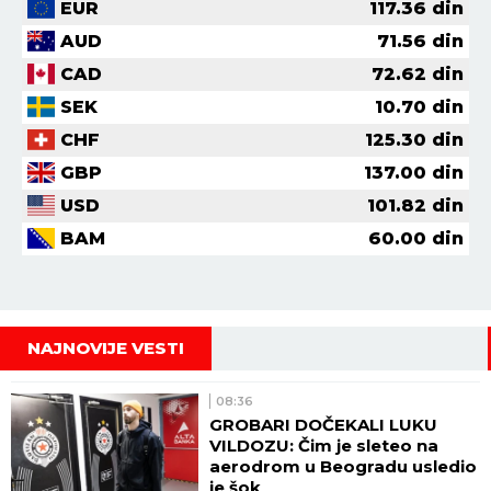
EUR
117.36
din
AUD
71.56
din
CAD
72.62
din
SEK
10.70
din
CHF
125.30
din
GBP
137.00
din
USD
101.82
din
BAM
60.00
din
NAJNOVIJE VESTI
08:36
GROBARI DOČEKALI LUKU
VILDOZU: Čim je sleteo na
aerodrom u Beogradu usledio
je šok