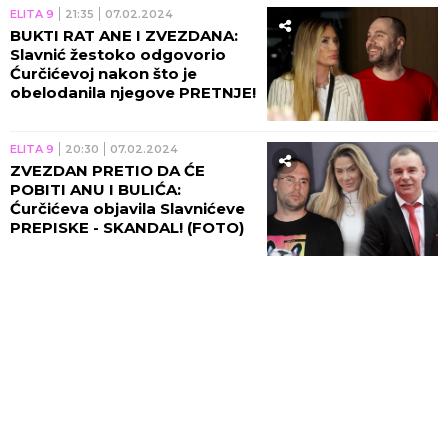
ELITA 9
21:35
07.02.2024
BUKTI RAT ANE I ZVEZDANA:
Slavnić žestoko odgovorio
Ćurčićevoj nakon što je
obelodanila njegove PRETNJE!
ELITA 9
20:30
07.02.2024
ZVEZDAN PRETIO DA ĆE
POBITI ANU I BULIĆA:
Ćurčićeva objavila Slavnićeve
PREPISKE - SKANDAL! (FOTO)