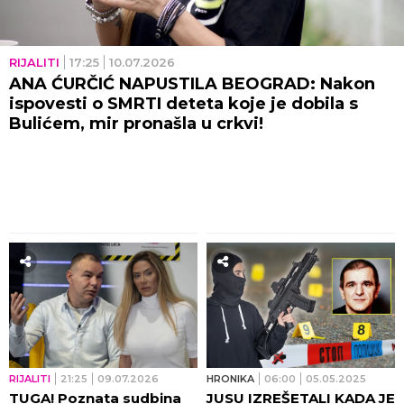
RIJALITI
17:25
10.07.2026
ANA ĆURČIĆ NAPUSTILA BEOGRAD: Nakon
ispovesti o SMRTI deteta koje je dobila s
Bulićem, mir pronašla u crkvi!
RIJALITI
21:25
09.07.2026
HRONIKA
06:00
05.05.2025
TUGA! Poznata sudbina
JUSU IZREŠETALI KADA JE