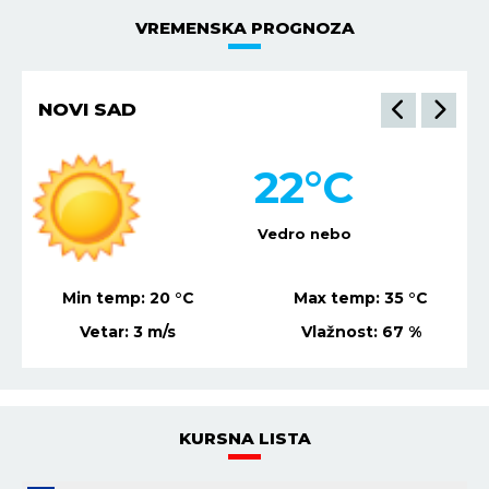
VREMENSKA PROGNOZA
NIŠ
27
°C
Vedro nebo
Min temp:
22
°C
Max temp:
36
°C
Vetar:
2
m/s
Vlažnost:
53
%
KURSNA LISTA