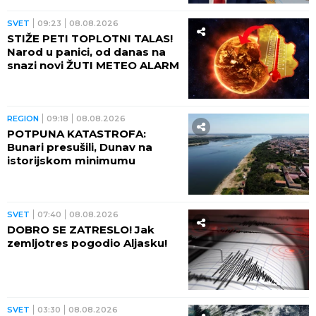
SVET
09:23
08.08.2026
STIŽE PETI TOPLOTNI TALAS!
Narod u panici, od danas na
snazi novi ŽUTI METEO ALARM
REGION
09:18
08.08.2026
POTPUNA KATASTROFA:
Bunari presušili, Dunav na
istorijskom minimumu
SVET
07:40
08.08.2026
DOBRO SE ZATRESLO! Jak
zemljotres pogodio Aljasku!
SVET
03:30
08.08.2026