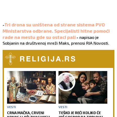
Tri drona su uništena od strane sistema PVO
-
Ministarstva odbrane. Specijalisti hitne pomoći
rade na mestu gde su ostaci pali
-
napisao je
Sobjanin na društvenoj mreži Maks, prenosi RIA Novosti.
VESTI
VESTI
CRNA MAČKA, CRVENI
TEŠKO JE REĆI KOLIKO ĆE