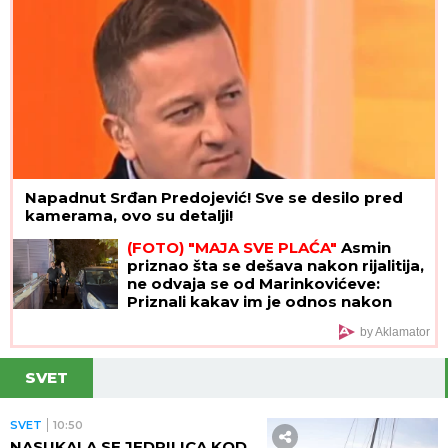
Napadnut Srđan Predojević! Sve se desilo pred
kamerama, ovo su detalji!
(FOTO) "MAJA SVE PLAĆA"
Asmin
priznao šta se dešava nakon rijalitija,
ne odvaja se od Marinkovićeve:
Priznali kakav im je odnos nakon
skandala
by Aklamator
SVET
SVET
10:50
NASUKALA SE JEDRILICA KOD