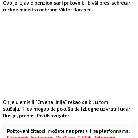
Ovo je izjavio penzionisani pukovnik i bivši pres-sekretar
ruskog ministra odbrane Viktor Baranec.
On je u emisiji "Crvena linija" rekao da bi, u tom
slučaju, Kijev mogao da pokuša da izbegne uzvratni udar
Rusije, prenosi PolitNavigator.
Poštovani čitaoci, možete nas pratiti i na platformama:
Facebook
,
Instagram
,
YouTube
,
TikTok
,
Telegram
,