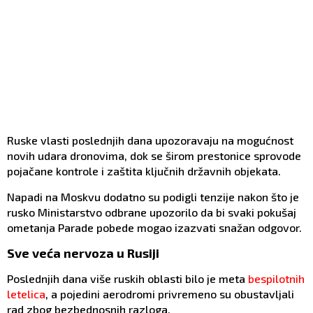
Ruske vlasti poslednjih dana upozoravaju na mogućnost
novih udara dronovima, dok se širom prestonice sprovode
pojačane kontrole i zaštita ključnih državnih objekata.
Napadi na Moskvu dodatno su podigli tenzije nakon što je
rusko Ministarstvo odbrane upozorilo da bi svaki pokušaj
ometanja Parade pobede mogao izazvati snažan odgovor.
Sve veća nervoza u Rusiji
Poslednjih dana više ruskih oblasti bilo je meta
bespilotnih
letelica
, a pojedini aerodromi privremeno su obustavljali
rad zbog bezbednosnih razloga.