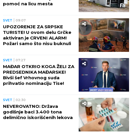
pomoć na licu mesta
SVET
09:07
UPOZORENJE ZA SRPSKE
TURISTE! U ovom delu Grčke
aktiviran je CRVENI ALARM!
Požari samo što nisu buknuli
SVET
07:27
MAĐAR OTKRIO KOGA ŽELI ZA
PREDSEDNIKA MAĐARSKE!
Bivši šef Vrhovnog suda
prihvatio nominaciju Tise!
SVET
02:30
NEVEROVATNO: Država
godišnje baci 3.400 tona
delimično iskorišćenih lekova