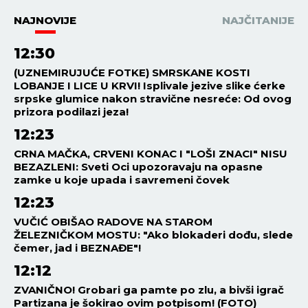
NAJNOVIJE
NAJČITANIJE
12:30
(UZNEMIRUJUĆE FOTKE) SMRSKANE KOSTI
LOBANJE I LICE U KRVI! Isplivale jezive slike ćerke
srpske glumice nakon stravične nesreće: Od ovog
prizora podilazi jeza!
12:23
CRNA MAČKA, CRVENI KONAC I "LOŠI ZNACI" NISU
BEZAZLENI: Sveti Oci upozoravaju na opasne
zamke u koje upada i savremeni čovek
12:23
VUČIĆ OBIŠAO RADOVE NA STAROM
ŽELEZNIČKOM MOSTU: "Ako blokaderi dođu, slede
čemer, jad i BEZNAĐE"!
12:12
ZVANIČNO! Grobari ga pamte po zlu, a bivši igrač
Partizana je šokirao ovim potpisom! (FOTO)