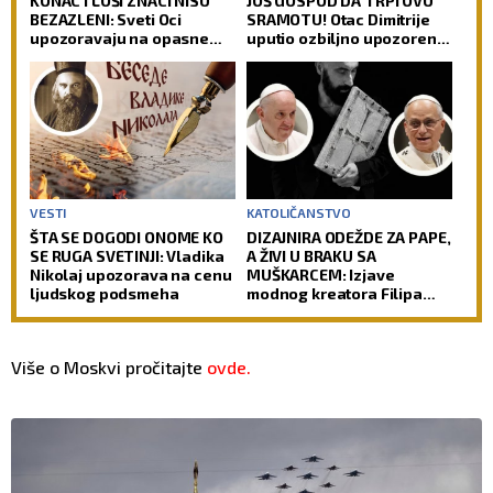
KONAC I LOŠI ZNACI NISU
JOŠ GOSPOD DA TRPI OVU
BEZAZLENI: Sveti Oci
SRAMOTU! Otac Dimitrije
upozoravaju na opasne
uputio ozbiljno upozorenje
zamke u koje upada i
roditeljima i pozvao ih da
savremeni čovek
spasavaju decu od zla!
VESTI
KATOLIČANSTVO
ŠTA SE DOGODI ONOME KO
DIZAJNIRA ODEŽDE ZA PAPE,
SE RUGA SVETINJI: Vladika
A ŽIVI U BRAKU SA
Nikolaj upozorava na cenu
MUŠKARCEM: Izjave
ljudskog podsmeha
modnog kreatora Filipa
Sorčinela otvorile
neprijatno pitanje za
Katoličku crkvu
Više o Moskvi pročitajte
ovde.