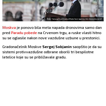
Foto: Tanjug/Ilya Pitalev/Photo host agency RIA Novosti via AP
Moskva
je ponovo bila meta napada dronovima samo dan
pred
Paradu pobede
na Crvenom trgu, a ruske vlasti hitno
su se oglasile nakon nove vazdušne uzbune u prestonici.
Gradonačelnik Moskve
Sergej Sobjanin
saopštio je da su
sistemi protivvazdušne odbrane oborili tri bespilotne
letelice koje su se približavale gradu.