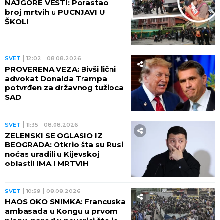
NAJGORE VESTI: Porastao
broj mrtvih u PUCNJAVI U
ŠKOLI
SVET
12:02
08.08.2026
PROVERENA VEZA: Bivši lični
advokat Donalda Trampa
potvrđen za državnog tužioca
SAD
SVET
11:35
08.08.2026
ZELENSKI SE OGLASIO IZ
BEOGRADA: Otkrio šta su Rusi
noćas uradili u Kijevskoj
oblasti! IMA I MRTVIH
SVET
10:59
08.08.2026
HAOS OKO SNIMKA: Francuska
ambasada u Kongu u prvom