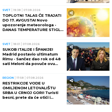
POKOJNOM LINDZIJU
GREJEMU!
SVET
19:38
07.08.2026
TOPLOTNI TALAS ĆE TRAJATI
DO 17. AVGUSTA! Novo
upozorenje meteorologa -
DANAS TEMPERATURE STIGLE
I DO 48 STEPENI!
SVET
18:01
07.08.2026
SUKOB ITALIJE I ŠPANIJE!
Madrid postavio ultimatum
Rimu - Sančez dao rok od 48
sati Meloni da povuče ovu
odluku, ona kratko rekla da
neće!
REGION
17:58
07.08.2026
RESTRIKCIJE VODE U
OMILJENOM LETOVALIŠTU
SRBA U CRNOJ GORI! Turisti
besni, prete da će otići i
otkazati smeštaj - POTPUNO
RASULO!