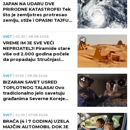
JAPAN NA UDARU DVE
PRIRODNE KATASTROFE! Tek
što je zemljotres protresao
zemlju, stiže i OPASNI TAJFUN:
Otkazano više od 500 letova,
naređene evakuacije
SVET
02:30
08.08.2026
VREME IM JE SVE VEĆI
NEPRIJATELJ! Piramide stare
više od 2.000 godina počele
da propadaju: Stručnjaci
upozoravaju na najgori
scenario
SVET
01:30
08.08.2026
BIZARAN SAVET USRED
TOPLOTNOG TALASA! Ovo
tradicionalno jelo savetuju
građanima Severne Koreje
tokom najvećih vrućina
SVET
22:35
07.08.2026
BRAĆA (4 i 7 GODINA) UZELA
MAJČIN AUTOMOBIL DOK JE