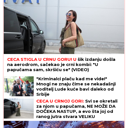
CECA STIGLA U CRNU GORU! U
šik izdanju došla
na aerodrom, sačekao je crni kombi: "U
papučama sam, skršiću se" (VIDEO)
"Kriminalci plaču kad me vide!"
Mnogi ne znaju čime se nekadašnji
voditelj Lude kuće bavi daleko od
Srbije
CECA U CRNOJ GORI:
Svi se okretali
za njom u papučama, NE MOŽE DA
DOČEKA NASTUP, a evo šta joj od
ranog jutra stvara VELIKU
NELAGODU! (VIDEO)