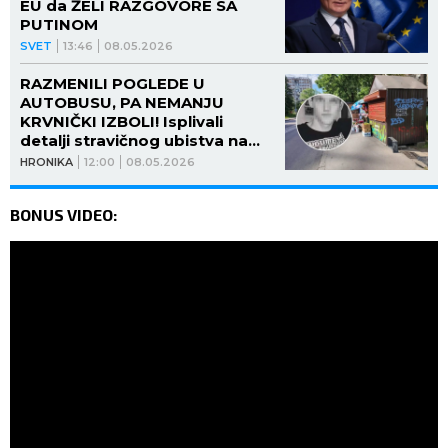
EU da ŽELI RAZGOVORE SA
PUTINOM
SVET
13:46
08.05.2026
RAZMENILI POGLEDE U
AUTOBUSU, PA NEMANJU
KRVNIČKI IZBOLI! Isplivali
detalji stravičnog ubistva na
Kanarevom brdu!
HRONIKA
12:00
08.05.2026
BONUS VIDEO: