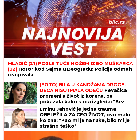
MLADIĆ (21) POSLE TUČE NOŽEM IZBO MUŠKARCA
(32)
Horor kod Sajma u Beogradu: Policija odmah
reagovala
(FOTO) BILA U KANDŽAMA DROGE,
DECA NISU IMALA ODEĆU
Pevačica
promenila život iz korena, pa
pokazala kako sada izgleda: "Bez
filtera"
Eminu Jahović je jedna trauma
OBELEŽILA ZA CEO ŽIVOT, ovo malo
ko zna: "Pao mi je na ruke, bilo mi je
strašno teško"