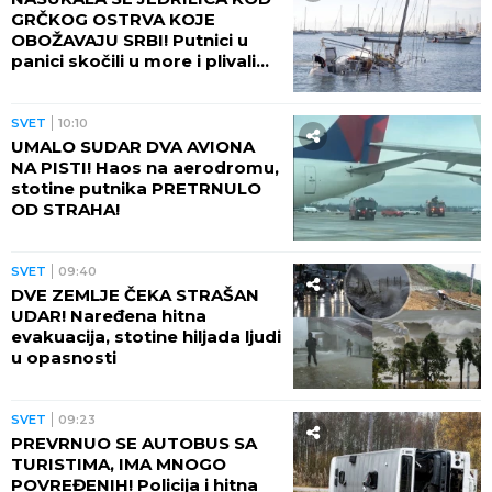
GRČKOG OSTRVA KOJE
OBOŽAVAJU SRBI! Putnici u
panici skočili u more i plivali
do obale
SVET
10:10
UMALO SUDAR DVA AVIONA
NA PISTI! Haos na aerodromu,
stotine putnika PRETRNULO
OD STRAHA!
SVET
09:40
DVE ZEMLJE ČEKA STRAŠAN
UDAR! Naređena hitna
evakuacija, stotine hiljada ljudi
u opasnosti
SVET
09:23
PREVRNUO SE AUTOBUS SA
TURISTIMA, IMA MNOGO
POVREĐENIH! Policija i hitna