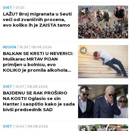
SVET
01:30
LAŽU? Broj migranata u Seuti
veći od zvaničnih procena,
evo koliko ih je ZAISTA tamo
REGION
16:39
08.08.2026
BALKAN SE KRSTI U NEVERICI:
Muškarac MRTAV PIJAN
primljen u bolnicu, evo
KOLIKO je promila alkohola
imao u krvi!
SVET
15:07
08.08.2026
BAJDENU SE RAK PROŠIRIO
NA KOSTI! Oglasio se sin
Hanter i saopštio kako je sada
bivši predsednik SAD
SVET
14:54
08.08.2026