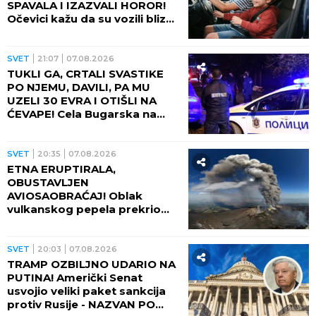
SPAVALA I IZAZVALI HOROR!
Očevici kažu da su vozili blizu
100 na sat - ZA NEVEROVATI
ŠTA SE DOGODILO!
SVET
21:07
07.08.2026
TUKLI GA, CRTALI SVASTIKE
PO NJEMU, DAVILI, PA MU
UZELI 30 EVRA I OTIŠLI NA
ĆEVAPE! Cela Bugarska na
nogama zbog ubistva čoveka
- PRESUDILO MU PETORO
MALOLETNIKA, UVUKLI GA U
SVET
20:35
07.08.2026
JEZIVU ZAMKU!
ETNA ERUPTIRALA,
OBUSTAVLJEN
AVIOSAOBRAĆAJ! Oblak
vulkanskog pepela prekrio
nebo, fontana lave izlazi iz
kratera!
SVET
20:03
07.08.2026
TRAMP OZBILJNO UDARIO NA
PUTINA! Američki Senat
usvojio veliki paket sankcija
protiv Rusije - NAZVAN PO