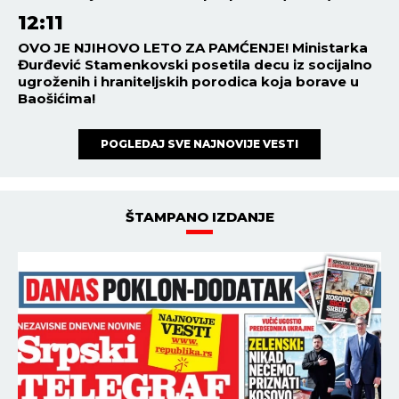
12:11
OVO JE NJIHOVO LETO ZA PAMĆENJE! Ministarka
Đurđević Stamenkovski posetila decu iz socijalno
ugroženih i hraniteljskih porodica koja borave u
Baošićima!
POGLEDAJ SVE NAJNOVIJE VESTI
ŠTAMPANO IZDANJE