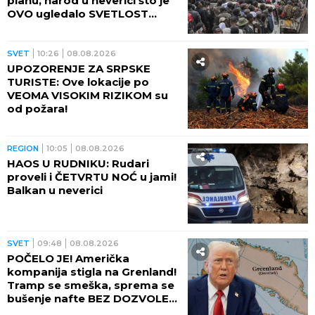
planu, narod u neverici što je
OVO ugledalo SVETLOST
DANA (VIDEO)
SVET
10:26
08.08.2026
UPOZORENJE ZA SRPSKE
TURISTE: Ove lokacije po
VEOMA VISOKIM RIZIKOM su
od požara!
REGION
10:05
08.08.2026
HAOS U RUDNIKU: Rudari
proveli i ČETVRTU NOĆ u jami!
Balkan u neverici
SVET
09:48
08.08.2026
POČELO JE! Američka
kompanija stigla na Grenland!
Tramp se smeška, sprema se
bušenje nafte BEZ DOZVOLE
LOKALNIH VLASTI