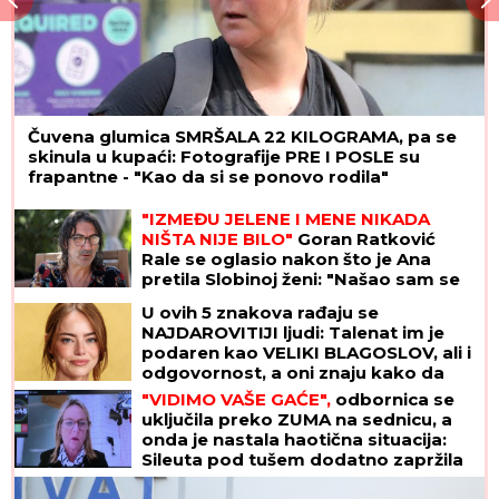
Čuvena glumica SMRŠALA 22 KILOGRAMA, pa se
skinula u kupaći: Fotografije PRE I POSLE su
frapantne - "Kao da si se ponovo rodila"
"IZMEĐU JELENE I MENE NIKADA
NIŠTA NIJE BILO"
Goran Ratković
Rale se oglasio nakon što je Ana
pretila Slobinoj ženi: "Našao sam se
između prijatelja i žene koju volim
U ovih 5 znakova rađaju se
najviše na svetu!"
NAJDAROVITIJI ljudi: Talenat im je
podaren kao VELIKI BLAGOSLOV, ali i
odgovornost, a oni znaju kako da
iskoriste SJAJNE PREDISPOZICIJE
"VIDIMO VAŠE GAĆE",
odbornica se
uključila preko ZUMA na sednicu, a
onda je nastala haotična situacija:
Sileuta pod tušem dodatno zapržila
čorbu