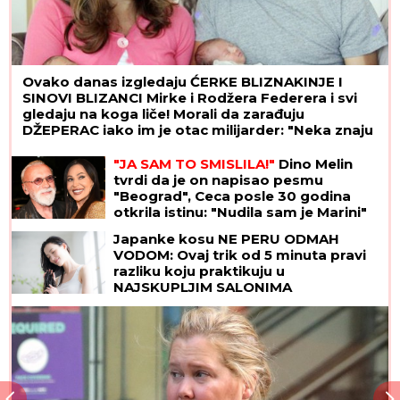
Ovako danas izgledaju ĆERKE BLIZNAKINJE I
SINOVI BLIZANCI Mirke i Rodžera Federera i svi
gledaju na koga liče! Morali da zarađuju
DŽEPERAC iako im je otac milijarder: "Neka znaju
da novac ne pada sa neba"
"JA SAM TO SMISLILA!"
Dino Melin
tvrdi da je on napisao pesmu
"Beograd", Ceca posle 30 godina
otkrila istinu: "Nudila sam je Marini"
Japanke kosu NE PERU ODMAH
VODOM: Ovaj trik od 5 minuta pravi
razliku koju praktikuju u
NAJSKUPLJIM SALONIMA