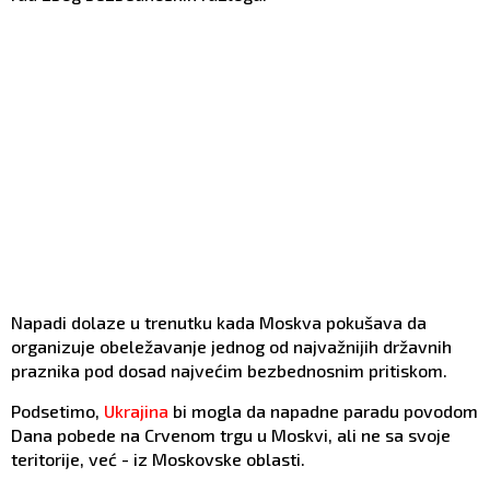
Napadi dolaze u trenutku kada Moskva pokušava da
organizuje obeležavanje jednog od najvažnijih državnih
praznika pod dosad najvećim bezbednosnim pritiskom.
Podsetimo,
Ukrajina
bi mogla da napadne paradu povodom
Dana pobede na Crvenom trgu u Moskvi, ali ne sa svoje
teritorije, već - iz Moskovske oblasti.