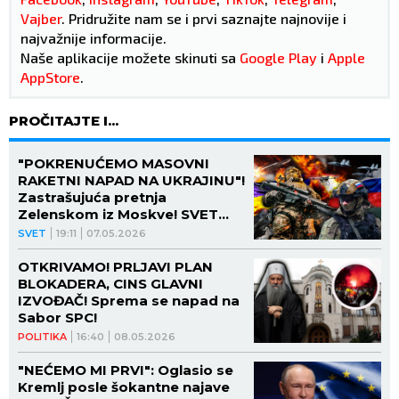
Vajber
. Pridružite nam se i prvi saznajte najnovije i
najvažnije informacije.
Naše aplikacije možete skinuti sa
Google Play
i
Apple
AppStore
.
PROČITAJTE I...
"POKRENUĆEMO MASOVNI
RAKETNI NAPAD NA UKRAJINU"!
Zastrašujuća pretnja
Zelenskom iz Moskve! SVET
DRHTI OD OVOG DATUMA
SVET
19:11
07.05.2026
OTKRIVAMO! PRLJAVI PLAN
BLOKADERA, CINS GLAVNI
IZVOĐAČ! Sprema se napad na
Sabor SPC!
POLITIKA
16:40
08.05.2026
"NEĆEMO MI PRVI": Oglasio se
Kremlj posle šokantne najave