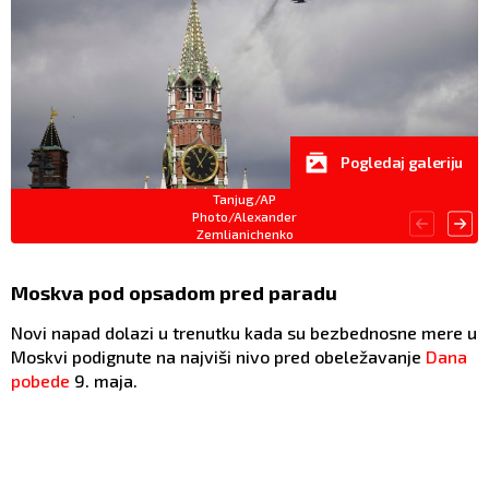
Pogledaj galeriju
Tanjug/AP
Photo/Alexander
Zemlianichenko
Moskva pod opsadom pred paradu
Novi napad dolazi u trenutku kada su bezbednosne mere u
Moskvi podignute na najviši nivo pred obeležavanje
Dana
pobede
9. maja.