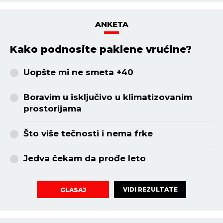
ANKETA
Kako podnosite paklene vrućine?
Uopšte mi ne smeta +40
Boravim u isključivo u klimatizovanim
prostorijama
Što više tečnosti i nema frke
Jedva čekam da prođe leto
VIDI REZULTATE
GLASAJ