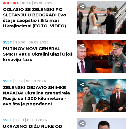
POLITIKA
18:24
07.08.2026
OGLASIO SE ZELENSKI PO
SLETANJU U BEOGRAD! Evo
šta je saopštio i Srbima i
Ukrajincima! (FOTO, VIDEO)
SVET
20:00
06.08.2026
PUTINOV NOVI GENERAL
SMRT! Rat u Ukrajini ulazi u još
krvaviju fazu
SVET
11:39
06.08.2026
ZELENSKI OBJAVIO SNIMKE
NAPADA! Ukrajina granatirala
Rusiju sa 1.300 kilometara -
evo šta je pogođeno!
SVET
21:58
05.08.2026
UKRAJINCI DIŽU RUKE OD