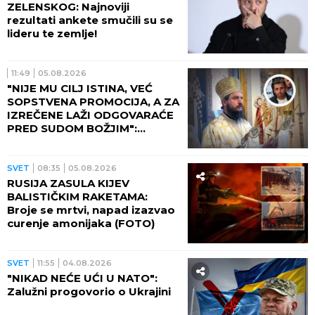
ZELENSKOG: Najnoviji
rezultati ankete smučili su se
lideru te zemlje!
11:49
05.08.2026
"NIJE MU CILJ ISTINA, VEĆ
SOPSTVENA PROMOCIJA, A ZA
IZREČENE LAŽI ODGOVARAĆE
PRED SUDOM BOŽJIM":
Vladika Sergije odgovorio na
optužbe poslanika Nebojše
Vukanovića
SVET
08:35
05.08.2026
RUSIJA ZASULA KIJEV
BALISTIČKIM RAKETAMA:
Broje se mrtvi, napad izazvao
curenje amonijaka (FOTO)
SVET
11:55
04.08.2026
"NIKAD NEĆE UĆI U NATO":
Zalužni progovorio o Ukrajini