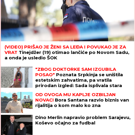
(VIDEO) PRIŠAO JE ŽENI SA LEĐA I POVUKAO JE ZA
VRAT
Tinejdžer (19) otimao lančiće po Novom Sadu,
a onda je usledio ŠOK
"ZBOG DOKTORKE SAM IZGUBILA
POSAO"
Poznata Srpkinja se uništila
estetskim zahvatima, pa vratila
prirodan izgled: Sada isplivala stara
fotka
OD OVOGA MU KAPLJE OZBILJAN
NOVAC!
Bora Santana razvio biznis van
rijalitija o kom malo ko zna
Dino Merlin napravio problem Sarajevu,
Koševo očajno za fudbal