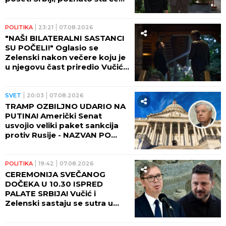
biti glavne teme razgovora!
POLITIKA
23:21
07.08.2026
"NAŠI BILATERALNI SASTANCI
SU POČELI!" Oglasio se
Zelenski nakon večere koju je
u njegovu čast priredio Vučić!
(FOTO)
SVET
20:03
07.08.2026
TRAMP OZBILJNO UDARIO NA
PUTINA! Američki Senat
usvojio veliki paket sankcija
protiv Rusije - NAZVAN PO
POKOJNOM LINDZIJU
GREJEMU!
POLITIKA
19:42
07.08.2026
CEREMONIJA SVEČANOG
DOČEKA U 10.30 ISPRED
PALATE SRBIJA! Vučić i
Zelenski sastaju se sutra u
10.45! (FOTO, VIDEO)