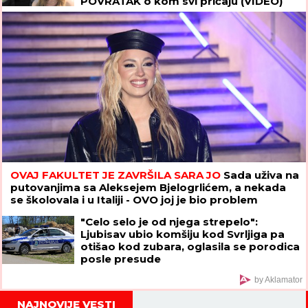
POVRATAK o kom svi pričaju (VIDEO)
OVAJ FAKULTET JE ZAVRŠILA SARA JO
Sada uživa na
putovanjima sa Aleksejem Bjelogrlićem, a nekada
se školovala i u Italiji - OVO joj je bio problem
"Celo selo je od njega strepelo":
Ljubisav ubio komšiju kod Svrljiga pa
otišao kod zubara, oglasila se porodica
posle presude
by Aklamator
NAJNOVIJE VESTI