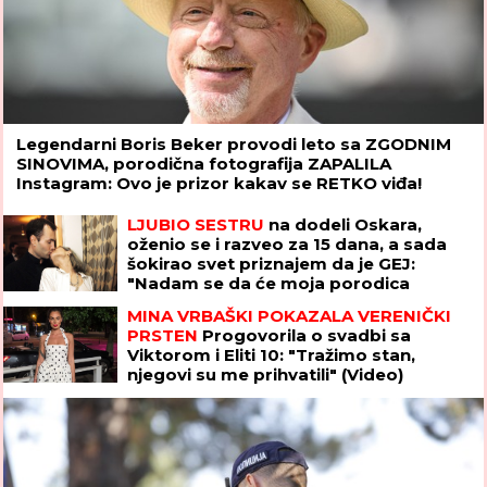
Legendarni Boris Beker provodi leto sa ZGODNIM
SINOVIMA, porodična fotografija ZAPALILA
Instagram: Ovo je prizor kakav se RETKO viđa!
LJUBIO SESTRU
na dodeli Oskara,
oženio se i razveo za 15 dana, a sada
šokirao svet priznajem da je GEJ:
"Nadam se da će moja porodica
odabrati razumevanje umesto osude"
MINA VRBAŠKI POKAZALA VERENIČKI
PRSTEN
Progovorila o svadbi sa
Viktorom i Eliti 10: "Tražimo stan,
njegovi su me prihvatili" (Video)