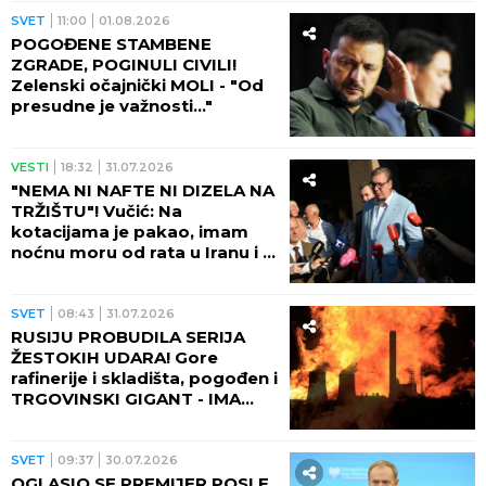
SVET
11:00
01.08.2026
POGOĐENE STAMBENE
ZGRADE, POGINULI CIVILI!
Zelenski očajnički MOLI - "Od
presudne je važnosti..."
VESTI
18:32
31.07.2026
"NEMA NI NAFTE NI DIZELA NA
TRŽIŠTU"! Vučić: Na
kotacijama je pakao, imam
noćnu moru od rata u Iranu i u
Ukrajini!
SVET
08:43
31.07.2026
RUSIJU PROBUDILA SERIJA
ŽESTOKIH UDARA! Gore
rafinerije i skladišta, pogođen i
TRGOVINSKI GIGANT - IMA
POVREĐENIH! (VIDEO)
SVET
09:37
30.07.2026
OGLASIO SE PREMIJER POSLE