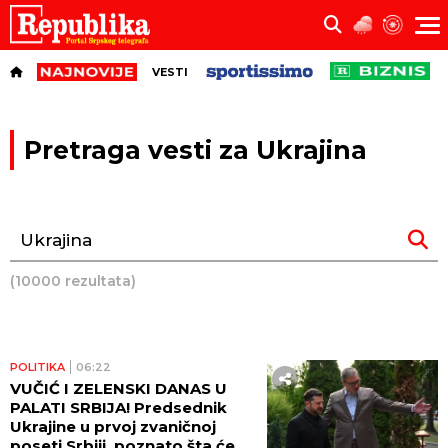
VESTI
Pretraga vesti za Ukrajina
(10000 rezultata)
POLITIKA
06:22
VUČIĆ I ZELENSKI DANAS U
PALATI SRBIJA! Predsednik
Ukrajine u prvoj zvaničnoj
poseti Srbiji, poznato šta će