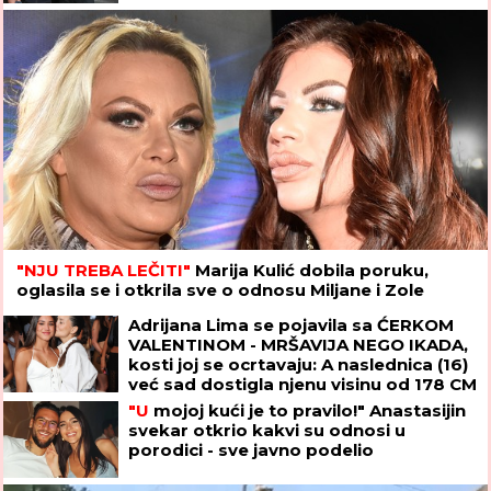
"NJU TREBA LEČITI"
Marija Kulić dobila poruku,
oglasila se i otkrila sve o odnosu Miljane i Zole
Adrijana Lima se pojavila sa ĆERKOM
VALENTINOM - MRŠAVIJA NEGO IKADA,
kosti joj se ocrtavaju: A naslednica (16)
već sad dostigla njenu visinu od 178 CM
"U
mojoj kući je to pravilo!" Anastasijin
svekar otkrio kakvi su odnosi u
porodici - sve javno podelio