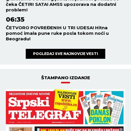
čeka ČETIRI SATA! AMSS upozorava na dodatni
problem!
06:35
ČETVORO POVREĐENIH U TRI UDESA! Hitna
pomoć imala pune ruke posla tokom noći u
Beogradu!
POGLEDAJ SVE NAJNOVIJE VESTI
ŠTAMPANO IZDANJE