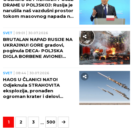
DRAME U POLJSKOJ: Rusija je
narušila naš vazdušni prostor
tokom masovnog napada na
Ukrajinu!
SVET
09:01
30.07.2026
BRUTALAN NAPAD RUSIJE NA
UKRAJINU! GORE gradovi,
poginula DECA- POLJSKA
DIGLA BORBENE AVIONE!
(FOTO, VIDEO)
SVET
08:44
30.07.2026
HAOS U ČLANICI NATO!
Odjeknula STRAHOVITA
eksplozija, pronađen
ogroman krater i delovi
nepoznatog objekta! (VIDEO)
...
1
2
3
500