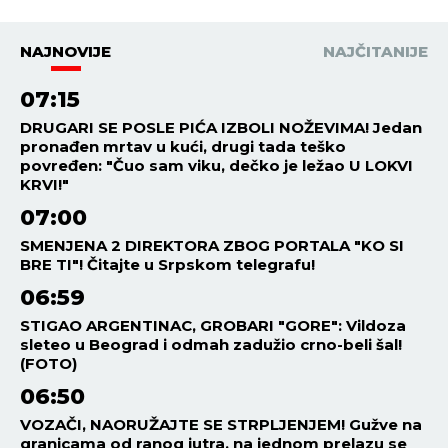
NAJNOVIJE
NAJČITANIJE
07:15
DRUGARI SE POSLE PIĆA IZBOLI NOŽEVIMA! Jedan
pronađen mrtav u kući, drugi tada teško
povređen: "Čuo sam viku, dečko je ležao U LOKVI
KRVI!"
07:00
SMENJENA 2 DIREKTORA ZBOG PORTALA "KO SI
BRE TI"! Čitajte u Srpskom telegrafu!
06:59
STIGAO ARGENTINAC, GROBARI "GORE": Vildoza
sleteo u Beograd i odmah zadužio crno-beli šal!
(FOTO)
06:50
VOZAČI, NAORUŽAJTE SE STRPLJENJEM! Gužve na
granicama od ranog jutra, na jednom prelazu se