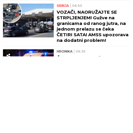
SRBIJA
06:50
VOZAČI, NAORUŽAJTE SE
STRPLJENJEM! Gužve na
granicama od ranog jutra, na
jednom prelazu se čeka
ČETIRI SATA! AMSS upozorava
na dodatni problem!
HRONIKA
06:35
ČETVORO POVREĐENIH U TRI
UDESA! Hitna pomoć imala
pune ruke posla tokom noći u
Beogradu!
POLITIKA
06:22
VUČIĆ I ZELENSKI DANAS U
PALATI SRBIJA! Predsednik
Ukrajine u prvoj zvaničnoj
poseti Srbiji, poznato šta će
biti glavne teme razgovora!