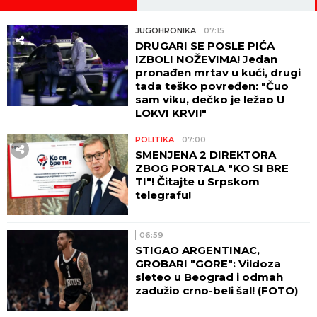
JUGOHRONIKA
07:15
DRUGARI SE POSLE PIĆA
IZBOLI NOŽEVIMA! Jedan
pronađen mrtav u kući, drugi
tada teško povređen: "Čuo
sam viku, dečko je ležao U
LOKVI KRVI!"
POLITIKA
07:00
SMENJENA 2 DIREKTORA
ZBOG PORTALA "KO SI BRE
TI"! Čitajte u Srpskom
telegrafu!
06:59
STIGAO ARGENTINAC,
GROBARI "GORE": Vildoza
sleteo u Beograd i odmah
zadužio crno-beli šal! (FOTO)