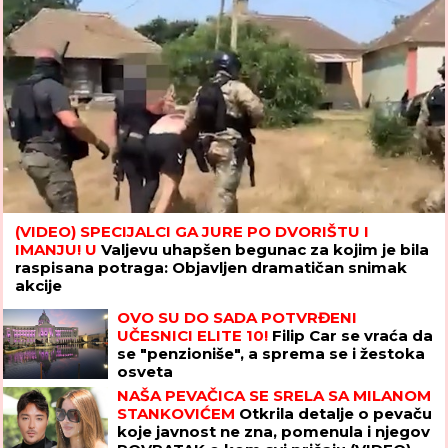
(VIDEO) SPECIJALCI GA JURE PO DVORIŠTU I
IMANJU! U
Valjevu uhapšen begunac za kojim je bila
raspisana potraga: Objavljen dramatičan snimak
akcije
OVO SU DO SADA POTVRĐENI
UČESNICI ELITE 10!
Filip Car se vraća da
se "penzioniše", a sprema se i žestoka
osveta
NAŠA PEVAČICA SE SRELA SA MILANOM
STANKOVIĆEM
Otkrila detalje o pevaču
koje javnost ne zna, pomenula i njegov