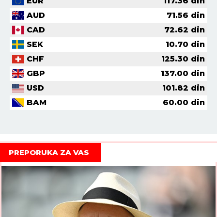
EUR
117.36
din
AUD
71.56
din
CAD
72.62
din
SEK
10.70
din
CHF
125.30
din
GBP
137.00
din
USD
101.82
din
BAM
60.00
din
PREPORUKA ZA VAS