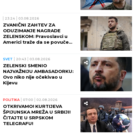
23:24
03.08.2026
ZVANIČNI ZAHTEV ZA
ODUZIMANJE NAGRADE
ZELENSKOM: Pravoslavci u
Americi traže da se povuče
odluka o priznanju koje mu je
dodelio Hram Svetog Nikole u
Njujorku
SVET
20:43
03.08.2026
ZELENSKI SMENIO
NAJVAŽNIJU AMBASADORKU:
Ovo niko nije očekivao u
Kijevu
POLITIKA
07:00
02.08.2026
OTKRIVAMO! KURTIJEVA
ŠPIJUNSKA MREŽA U SRBIJI!
ČITAJTE U SRPSKOM
TELEGRAFU!