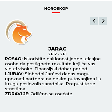
HOROSKOP
JARAC
21.12 - 21.1
POSAO:
Iskoristite naklonost jedne uticajne
P
osobe da postignete rezultate koji će vas
or
vinuti visoko. Finansijski dobar period.
za
LJUBAV:
Slobodni Jarčevi danas mogu
te
upoznati partnera na nekim putovanjima i u
L
krugu poslovnih saradnika. Prepustite se
De
strastima.
Ip
ZDRAVLJE:
Odlično se osećate.
od
Z