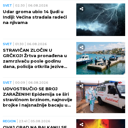
SVET
02:30
06.08.2026
Udar groma ubio 14 ljudi u
Indiji: Većina stradala radeći
na njivama
SVET
01:30
06.08.2026
STRAVIČAN ZLOČIN U
GRČKOJ! Žrtva pronađena u
zamrzivaču posle godinu
dana, policija otkrila jezive
okolnosti
SVET
00:09
06.08.2026
UDVOSTRUČIO SE BROJ
ZARAŽENIH! Epidemija se širi
stravičnom brzinom, najnovije
brojke i najsnažnije bacaju u
OČAJ
REGION
23:41
05.08.2026
OVAJ GRAD NA BALKANU SE