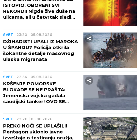
ISTOPIO, OBORENI SVI
REKORDI! Nigde žive duše na
ulicama, ali u četvrtak sledi
veliki preokret
SVET
23:20
05.08.2026
DŽIHADISTI UPALI IZ MAROKA
U ŠPANIJU? Policija otkrila
šokantne detalje masovnog
ulaska migranata
SVET
22:54
05.08.2026
KRŠENJE POMORSKE
BLOKADE SE NE PRAŠTA:
Jemenska vojska gađala
saudijski tanker! OVO SE
OPASNO ZAKUVALO
SVET
22:28
05.08.2026
PREKO NOĆI SE UPLAŠILI!
Pentagon uklonio javne
izveštaje o testiranju oružja,