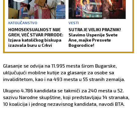
KATOLIČANSTVO
VESTI
HOMOSEKSUALNOST NIJE
SUTRA JE VELIKI PRAZNIK!
GREH, VEĆ STVAR PRIRODE:
Slavimo Uspenije Svete
Izjava katoličkog biskupa
Ane, majke Presvete
izazvala buru u Crkvi
Bogorodice!
Glasanje se odvija na 11.995 mesta širom Bugarske,
uključujući mobilne kutije za glasanje za osobe sa
invaliditetom, kao i na 493 mesta u 55 stranih zemalja.
Ukupno 4.786 kandidata se takmiči za 240 mesta u 52.
sazivu Narodne skupštine, koji predstavljaju 14 stranaka,
10 koalicija i jednog nezavisnog kandidata, navodi BTA.