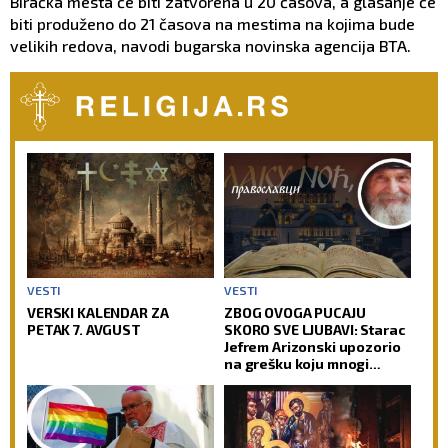
Biračka mesta će biti zatvorena u 20 časova, a glasanje će
biti produženo do 21 časova na mestima na kojima bude
velikih redova, navodi bugarska novinska agencija BTA.
VESTI
VESTI
VERSKI KALENDAR ZA
ZBOG OVOGA PUCAJU
PETAK 7. AVGUST
SKORO SVE LJUBAVI: Starac
Jefrem Arizonski upozorio
na grešku koju mnogi
prave