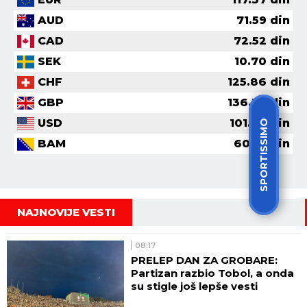
AUD
71.59
din
CAD
72.52
din
SEK
10.70
din
CHF
125.86
din
GBP
136.77
din
USD
101.62
din
SPORTISSIMO
BAM
60.01
din
NAJNOVIJE VESTI
08:17
PRELEP DAN ZA GROBARE:
Partizan razbio Tobol, a onda
su stigle još lepše vesti