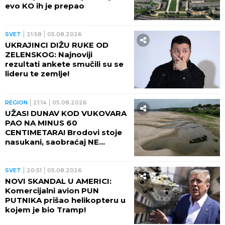
evo KO ih je prepao
SVET
21:58
05.08.2026
UKRAJINCI DIŽU RUKE OD
ZELENSKOG: Najnoviji
rezultati ankete smučili su se
lideru te zemlje!
REGION
21:14
05.08.2026
UŽAS! DUNAV KOD VUKOVARA
PAO NA MINUS 60
CENTIMETARA! Brodovi stoje
nasukani, saobraćaj NE
POSTOJI
SVET
20:51
05.08.2026
NOVI SKANDAL U AMERICI:
Komercijalni avion PUN
PUTNIKA prišao helikopteru u
kojem je bio Tramp!