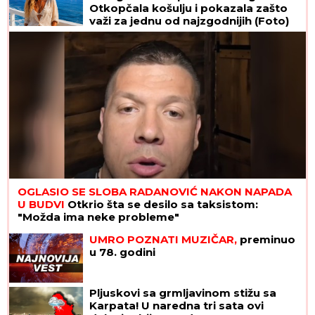
Otkopčala košulju i pokazala zašto
važi za jednu od najzgodnijih (Foto)
OGLASIO SE SLOBA RADANOVIĆ NAKON NAPADA
U BUDVI
Otkrio šta se desilo sa taksistom:
"Možda ima neke probleme"
UMRO POZNATI MUZIČAR,
preminuo
u 78. godini
Pljuskovi sa grmljavinom stižu sa
Karpata! U naredna tri sata ovi