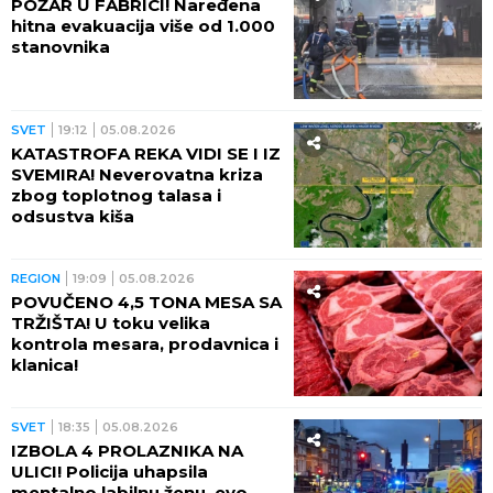
POŽAR U FABRICI! Naređena
hitna evakuacija više od 1.000
stanovnika
SVET
19:12
05.08.2026
KATASTROFA REKA VIDI SE I IZ
SVEMIRA! Neverovatna kriza
zbog toplotnog talasa i
odsustva kiša
REGION
19:09
05.08.2026
POVUČENO 4,5 TONA MESA SA
TRŽIŠTA! U toku velika
kontrola mesara, prodavnica i
klanica!
SVET
18:35
05.08.2026
IZBOLA 4 PROLAZNIKA NA
ULICI! Policija uhapsila
mentalno labilnu ženu, evo