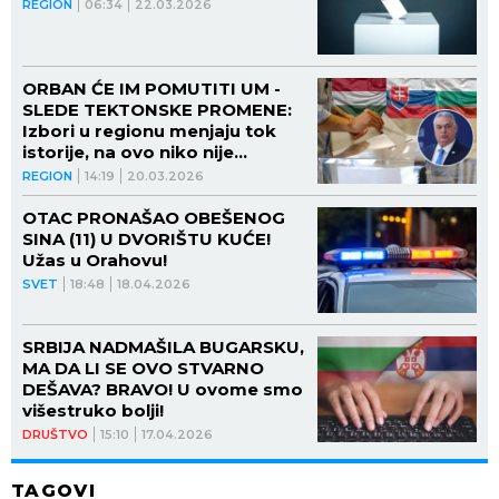
REGION
06:34
22.03.2026
ORBAN ĆE IM POMUTITI UM -
SLEDE TEKTONSKE PROMENE:
Izbori u regionu menjaju tok
istorije, na ovo niko nije
spreman!
REGION
14:19
20.03.2026
OTAC PRONAŠAO OBEŠENOG
SINA (11) U DVORIŠTU KUĆE!
Užas u Orahovu!
SVET
18:48
18.04.2026
SRBIJA NADMAŠILA BUGARSKU,
MA DA LI SE OVO STVARNO
DEŠAVA? BRAVO! U ovome smo
višestruko bolji!
DRUŠTVO
15:10
17.04.2026
TAGOVI