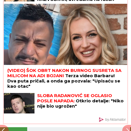
izgleda, pa otkrila ŠOK DETALJE
(VIDEO) ŠOK OBRT NAKON BURNOG SUSRETA SA
MILICOM NA ADI BOJANI
Terza video Barbaru!
Dva puta pričali, a onda ga pozvala: "Upisaću se
kao otac"
SLOBA RADANOVIĆ SE OGLASIO
POSLE NAPADA:
Otkrio detalje: "Niko
nije bio ugrožen"
by Aklamator