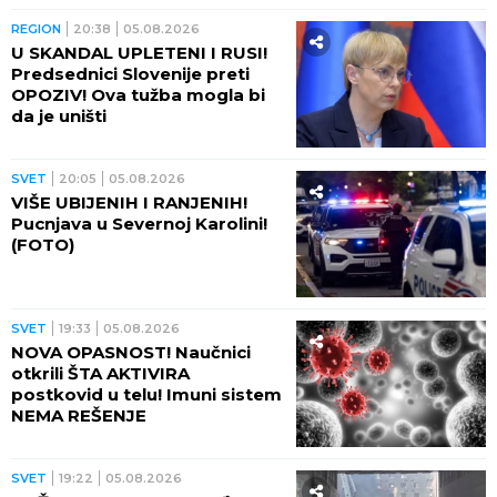
REGION
20:38
05.08.2026
U SKANDAL UPLETENI I RUSI!
Predsednici Slovenije preti
OPOZIV! Ova tužba mogla bi
da je uništi
SVET
20:05
05.08.2026
VIŠE UBIJENIH I RANJENIH!
Pucnjava u Severnoj Karolini!
(FOTO)
SVET
19:33
05.08.2026
NOVA OPASNOST! Naučnici
otkrili ŠTA AKTIVIRA
postkovid u telu! Imuni sistem
NEMA REŠENJE
SVET
19:22
05.08.2026