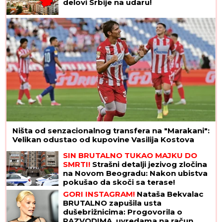
delovi Srbije na udaru!
Ništa od senzacionalnog transfera na "Marakani":
Velikan odustao od kupovine Vasilija Kostova
SIN BRUTALNO TUKAO MAJKU DO
SMRTI!
Strašni detalji jezivog zločina
na Novom Beogradu: Nakon ubistva
pokušao da skoči sa terase!
GORI INSTAGRAM!
Nataša Bekvalac
BRUTALNO zapušila usta
dušebrižnicima: Progovorila o
RAZVODIMA, uvredama na račun