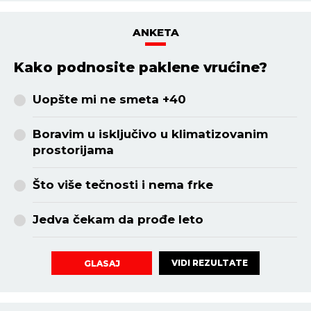
ANKETA
Kako podnosite paklene vrućine?
Uopšte mi ne smeta +40
Boravim u isključivo u klimatizovanim
prostorijama
Što više tečnosti i nema frke
Jedva čekam da prođe leto
VIDI REZULTATE
GLASAJ