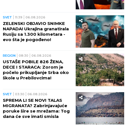
SVET
11:39
06.08.2026
ZELENSKI OBJAVIO SNIMKE
NAPADA! Ukrajina granatirala
Rusiju sa 1.300 kilometara -
evo šta je pogođeno!
REGION
08:30
06.08.2026
USTAŠE POBILE 826 ŽENA,
DECE I STARACA: Zorom je
počelo prikupljanje Srba oko
škole u Prebilovcima!
SVET
03:30
06.08.2026
SPREMA LI SE NOVI TALAS
MIGRANATA? Zabrinjavajuće
poruke šire se mrežama: Tog
dana će sve imati smisla