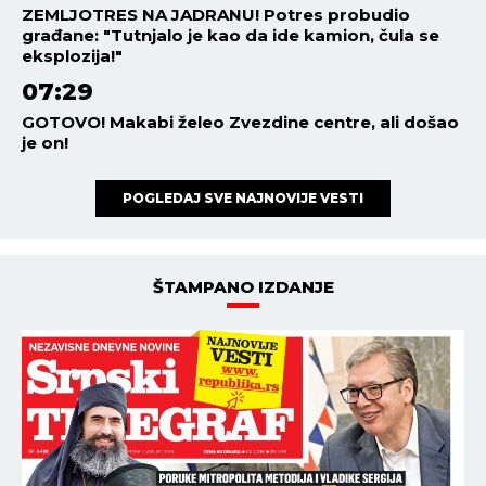
ZEMLJOTRES NA JADRANU! Potres probudio
građane: "Tutnjalo je kao da ide kamion, čula se
eksplozija!"
07:29
GOTOVO! Makabi želeo Zvezdine centre, ali došao
je on!
POGLEDAJ SVE NAJNOVIJE VESTI
ŠTAMPANO IZDANJE