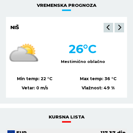
VREMENSKA PROGNOZA
NIŠ
26
°C
Mestimično oblačno
Min temp:
22
°C
Max temp:
36
°C
Vetar:
0
m/s
Vlažnost:
49
%
KURSNA LISTA
EUR
117.37
din