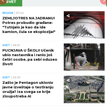
SVET
REGION
07:42
ZEMLJOTRES NA JADRANU!
Potres probudio građane:
"Tutnjalo je kao da ide
kamion, čula se eksplozija!"
SVET
06:51
PUCNJAVA U ŠKOLI! Učenik
ubio nastavnika i ranio još
četiri osobe, pa sebi oduzeo
život!
SVET
03:30
Zašto je Pentagon uklonio
javne izveštaje o testiranju
oružja? Iza svega se krije
zloupotreba AI