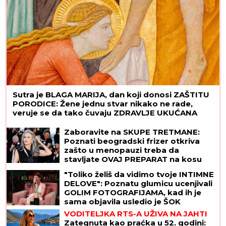
Sutra je BLAGA MARIJA, dan koji donosi ZAŠTITU
PORODICE: Žene jednu stvar nikako ne rade,
veruje se da tako čuvaju ZDRAVLJE UKUĆANA
Zaboravite na SKUPE TRETMANE:
Poznati beogradski frizer otkriva
zašto u menopauzi treba da
stavljate OVAJ PREPARAT na kosu
"Toliko želiš da vidimo tvoje INTIMNE
DELOVE": Poznatu glumicu ucenjivali
GOLIM FOTOGRAFIJAMA, kad ih je
sama objavila usledio je ŠOK
VODITELJKA RTS-A UŽIVA NA JAHTI
Zategnuta kao praćka u 52. godini: