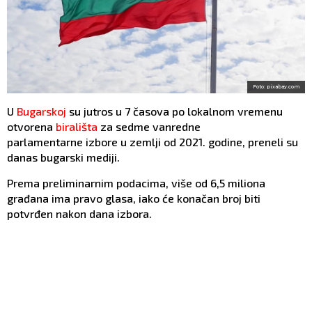
Foto: pixabay.com
U
Bugarskoj
su jutros u 7 časova po lokalnom vremenu
otvorena
birališta
za sedme vanredne
parlamentarne izbore u zemlji od 2021. godine, preneli su
danas bugarski mediji.
Prema preliminarnim podacima, više od 6,5 miliona
građana ima pravo glasa, iako će konačan broj biti
potvrđen nakon dana izbora.