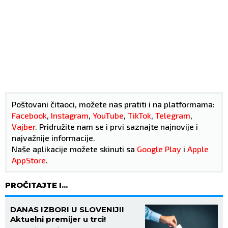
Poštovani čitaoci, možete nas pratiti i na platformama:
Facebook
,
Instagram
,
YouTube
,
TikTok
,
Telegram
,
Vajber
. Pridružite nam se i prvi saznajte najnovije i
najvažnije informacije.
Naše aplikacije možete skinuti sa
Google Play
i
Apple
AppStore
.
PROČITAJTE I...
DANAS IZBORI U SLOVENIJI!
Aktuelni premijer u trci!