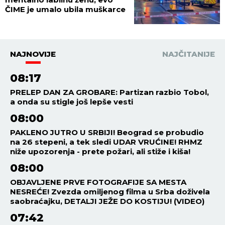
ČIME je umalo ubila muškarce
NAJNOVIJE
NAJČITANIJE
08:17
PRELEP DAN ZA GROBARE: Partizan razbio Tobol,
a onda su stigle još lepše vesti
08:00
PAKLENO JUTRO U SRBIJI! Beograd se probudio
na 26 stepeni, a tek sledi UDAR VRUĆINE! RHMZ
niže upozorenja - prete požari, ali stiže i kiša!
08:00
OBJAVLJENE PRVE FOTOGRAFIJE SA MESTA
NESREĆE! Zvezda omiljenog filma u Srba doživela
saobraćajku, DETALJI JEŽE DO KOSTIJU! (VIDEO)
07:42