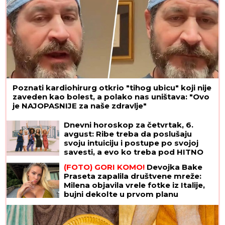
Poznati kardiohirurg otkrio "tihog ubicu" koji nije
zaveden kao bolest, a polako nas uništava: "Ovo
je NAJOPASNIJE za naše zdravlje"
Dnevni horoskop za četvrtak, 6.
avgust: Ribe treba da poslušaju
svoju intuiciju i postupe po svojoj
savesti, a evo ko treba pod HITNO
DA SE OPUSTI
(FOTO) GORI KOMO!
Devojka Bake
Praseta zapalila društvene mreže:
Milena objavila vrele fotke iz Italije,
bujni dekolte u prvom planu