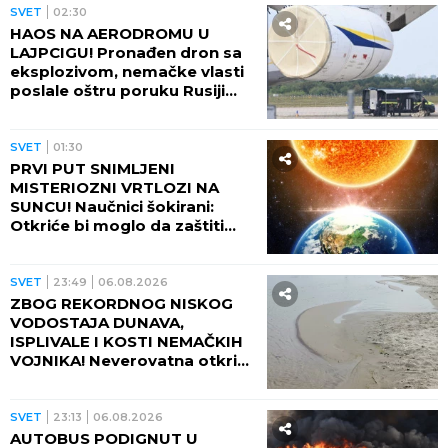
SVET
02:30
HAOS NA AERODROMU U
LAJPCIGU! Pronađen dron sa
eksplozivom, nemačke vlasti
poslale oštru poruku Rusiji
(FOTO)
SVET
01:30
PRVI PUT SNIMLJENI
MISTERIOZNI VRTLOZI NA
SUNCU! Naučnici šokirani:
Otkriće bi moglo da zaštiti
Zemlju od katastrofalnih
posledica
SVET
23:49
06.08.2026
ZBOG REKORDNOG NISKOG
VODOSTAJA DUNAVA,
ISPLIVALE I KOSTI NEMAČKIH
VOJNIKA! Neverovatna otkrića
ređaju se jedno za drugim -
pored njih motocikl Vermahta!
SVET
23:13
06.08.2026
AUTOBUS PODIGNUT U