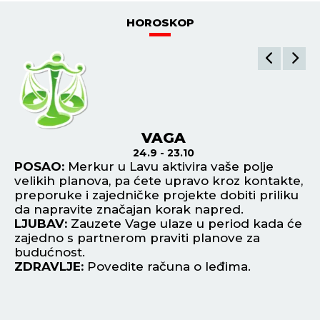
HOROSKOP
VAGA
24.9 - 23.10
ri
POSAO:
Merkur u Lavu aktivira vaše polje
P
velikih planova, pa ćete upravo kroz kontakte,
in
preporuke i zajedničke projekte dobiti priliku
gl
da napravite značajan korak napred.
re
LJUBAV:
Zauzete Vage ulaze u period kada će
L
zajedno s partnerom praviti planove za
će
u i
budućnost.
sv
ZDRAVLJE:
Povedite računa o leđima.
fl
Z