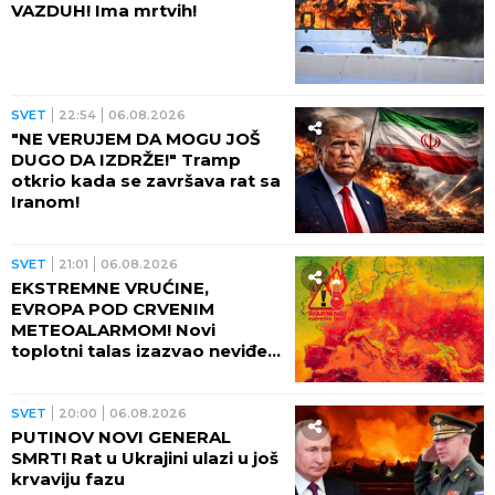
VAZDUH! Ima mrtvih!
SVET
22:54
06.08.2026
"NE VERUJEM DA MOGU JOŠ
DUGO DA IZDRŽE!" Tramp
otkrio kada se završava rat sa
Iranom!
SVET
21:01
06.08.2026
EKSTREMNE VRUĆINE,
EVROPA POD CRVENIM
METEOALARMOM! Novi
toplotni talas izazvao neviđeni
haos - besne požari, veliki
problem u energetici!
SVET
20:00
06.08.2026
PUTINOV NOVI GENERAL
SMRT! Rat u Ukrajini ulazi u još
krvaviju fazu