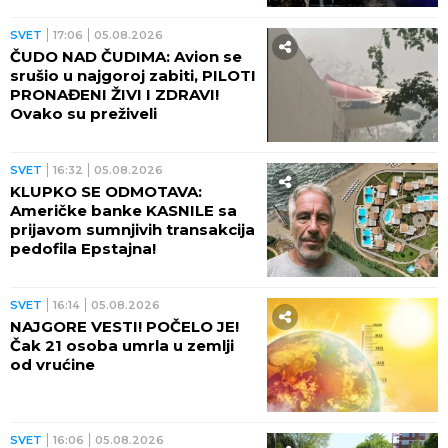
SVET
17:06
05.08.2026
ČUDO NAD ČUDIMA: Avion se
srušio u najgoroj zabiti, PILOTI
PRONAĐENI ŽIVI I ZDRAVI!
Ovako su preživeli
SVET
16:32
05.08.2026
KLUPKO SE ODMOTAVA:
Američke banke KASNILE sa
prijavom sumnjivih transakcija
pedofila Epstajna!
SVET
16:14
05.08.2026
NAJGORE VESTI! POČELO JE!
Čak 21 osoba umrla u zemlji
od vrućine
SVET
16:06
05.08.2026