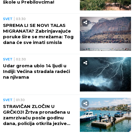
škole u Prebilovcima!
SVET
03:30
SPREMA LI SE NOVI TALAS
MIGRANATA? Zabrinjavajuće
poruke šire se mrežama: Tog
dana će sve imati smisla
SVET
02:30
Udar groma ubio 14 ljudi u
Indiji: Većina stradala radeći
na njivama
SVET
01:30
STRAVIČAN ZLOČIN U
GRČKOJ! Žrtva pronađena u
zamrzivaču posle godinu
dana, policija otkrila jezive
okolnosti