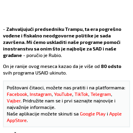
-
Zahvaljujući predsedniku Trampu, ta era pogrešno
vođene i fiskalno neodgovorne politike je sada
završena. Mi ćemo uskladiti naše programe pomoći
inostranstvu sa onim što je najbolje za SAD i naše
građane
- poručio je Rubio.
On je ranije ovog meseca kazao da je više od
80 odsto
svih programa USAID ukinuto.
Poštovani čitaoci, možete nas pratiti i na platformama:
Facebook
,
Instagram
,
YouTube
,
TikTok
,
Telegram
,
Vajber
. Pridružite nam se i prvi saznajte najnovije i
najvažnije informacije.
Naše aplikacije možete skinuti sa
Google Play
i
Apple
AppStore
.