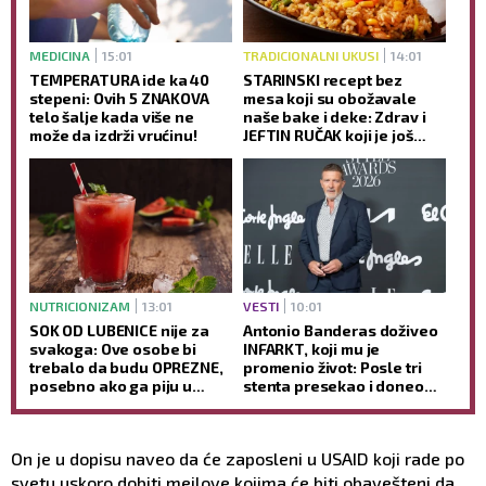
MEDICINA
15:01
TRADICIONALNI UKUSI
14:01
TEMPERATURA ide ka 40
STARINSKI recept bez
stepeni: Ovih 5 ZNAKOVA
mesa koji su obožavale
telo šalje kada više ne
naše bake i deke: Zdrav i
može da izdrži vrućinu!
JEFTIN RUČAK koji je još
ukusniji sutradan
NUTRICIONIZAM
13:01
VESTI
10:01
SOK OD LUBENICE nije za
Antonio Banderas doživeo
svakoga: Ove osobe bi
INFARKT, koji mu je
trebalo da budu OPREZNE,
promenio život: Posle tri
posebno ako ga piju u
stenta presekao i doneo
većim količinama
ODLUKU koja je sve
iznenadila (GALERIJA)
On je u dopisu naveo da će zaposleni u USAID koji rade po
svetu uskoro dobiti mejlove kojima će biti obavešteni da