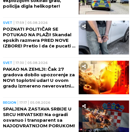
ekplozijom šokirali grad,
policija digla helikopter!
SVET
17:59
05.08.2026
POZNATI POLITIČAR SE
POTUKAO NA PLAŽI! Skandal
epskih razmera PRED NOVE
IZBORE! Pretio i da će pucati u
suprugu drugog muškarca
(VIDEO)
SVET
17:30
05.08.2026
PAKAO NA ZEMLJI: Čak 27
gradova dobilo upozorenje za
NOVI toplotni udar! U ovom
gradu izmereno neverovatnih
75 STEPENI NA ASFALTU!
REGION
17:17
05.08.2026
SPALJENA ZASTAVA SRBIJE U
SRCU HRVATSKE! Na ogradi
osvanuo i transparent sa
NAJODVRATNIJOM PORUKOM!