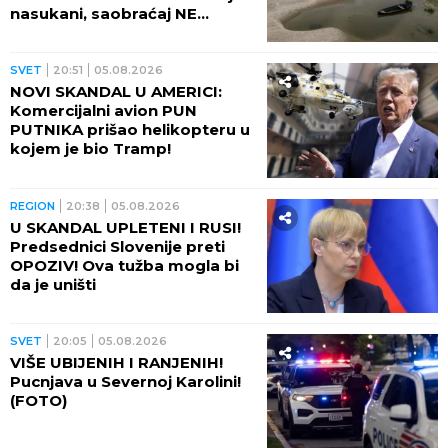
nasukani, saobraćaj NE
POSTOJI
SVET
20:51
05.08.2026
NOVI SKANDAL U AMERICI:
Komercijalni avion PUN
PUTNIKA prišao helikopteru u
kojem je bio Tramp!
REGION
20:38
05.08.2026
U SKANDAL UPLETENI I RUSI!
Predsednici Slovenije preti
OPOZIV! Ova tužba mogla bi
da je uništi
SVET
20:05
05.08.2026
VIŠE UBIJENIH I RANJENIH!
Pucnjava u Severnoj Karolini!
(FOTO)