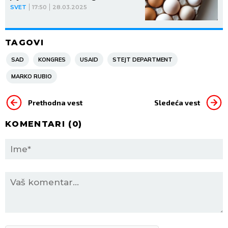
SVET
17:50
28.03.2025
TAGOVI
SAD
KONGRES
USAID
STEJT DEPARTMENT
MARKO RUBIO
Prethodna vest
Sledeća vest
KOMENTARI (
0
)