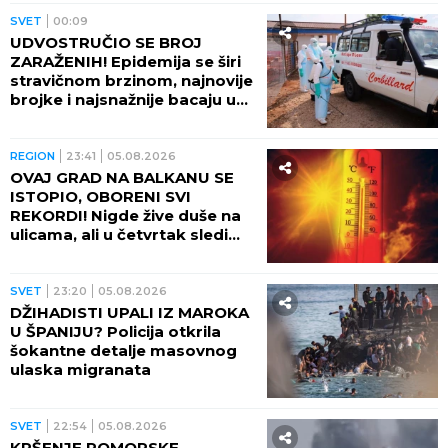
SVET
00:09
UDVOSTRUČIO SE BROJ
ZARAŽENIH! Epidemija se širi
stravičnom brzinom, najnovije
brojke i najsnažnije bacaju u
OČAJ
REGION
23:41
05.08.2026
OVAJ GRAD NA BALKANU SE
ISTOPIO, OBORENI SVI
REKORDI! Nigde žive duše na
ulicama, ali u četvrtak sledi
veliki preokret
SVET
23:20
05.08.2026
DŽIHADISTI UPALI IZ MAROKA
U ŠPANIJU? Policija otkrila
šokantne detalje masovnog
ulaska migranata
SVET
22:54
05.08.2026
KRŠENJE POMORSKE