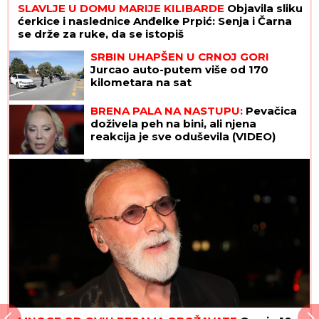
SLAVLJE U DOMU MARIJE KILIBARDE
Objavila sliku
ćerkice i naslednice Anđelke Prpić: Senja i Čarna
se drže za ruke, da se istopiš
SRBIN UHAPŠEN U CRNOJ GORI
Jurcao auto-putem više od 170
kilometara na sat
BRENA PALA NA NASTUPU:
Pevačica
doživela peh na bini, ali njena
reakcija je sve oduševila (VIDEO)