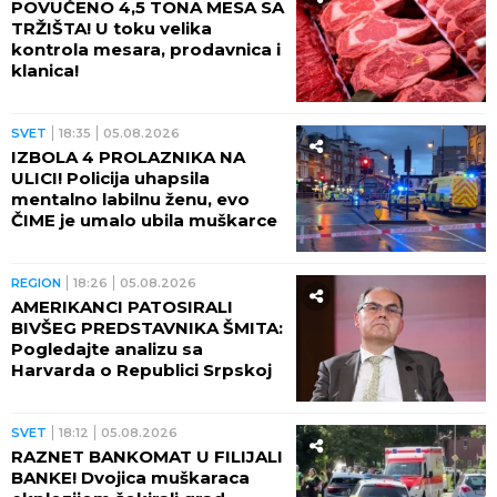
POVUČENO 4,5 TONA MESA SA
TRŽIŠTA! U toku velika
kontrola mesara, prodavnica i
klanica!
SVET
18:35
05.08.2026
IZBOLA 4 PROLAZNIKA NA
ULICI! Policija uhapsila
mentalno labilnu ženu, evo
ČIME je umalo ubila muškarce
REGION
18:26
05.08.2026
AMERIKANCI PATOSIRALI
BIVŠEG PREDSTAVNIKA ŠMITA:
Pogledajte analizu sa
Harvarda o Republici Srpskoj
SVET
18:12
05.08.2026
RAZNET BANKOMAT U FILIJALI
BANKE! Dvojica muškaraca