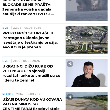
BLOKADE SE NE PRAŠTA:
Jemenska vojska gađala
saudijski tanker! OVO SE
OPASNO ZAKUVALO
SVET
22:28
05.08.2026
PREKO NOĆI SE UPLAŠILI!
Pentagon uklonio javne
izveštaje o testiranju oružja,
evo KO ih je prepao
SVET
21:58
05.08.2026
UKRAJINCI DIŽU RUKE OD
ZELENSKOG: Najnoviji
rezultati ankete smučili su se
lideru te zemlje!
REGION
21:14
05.08.2026
UŽAS! DUNAV KOD VUKOVARA
PAO NA MINUS 60
CENTIMETARA! Brodovi stoje