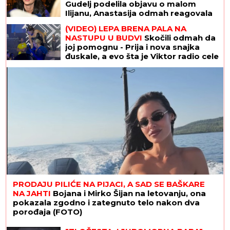
Gudelj podelila objavu o malom
Ilijanu, Anastasija odmah reagovala
(VIDEO) LEPA BRENA PALA NA
NASTUPU U BUDVI
Skočili odmah da
joj pomognu - Prija i nova snajka
đuskale, a evo šta je Viktor radio cele
noći
PRODAJU PILIĆE NA PIJACI, A SAD SE BAŠKARE
NA JAHTI
Bojana i Mirko Šijan na letovanju, ona
pokazala zgodno i zategnuto telo nakon dva
porođaja (FOTO)