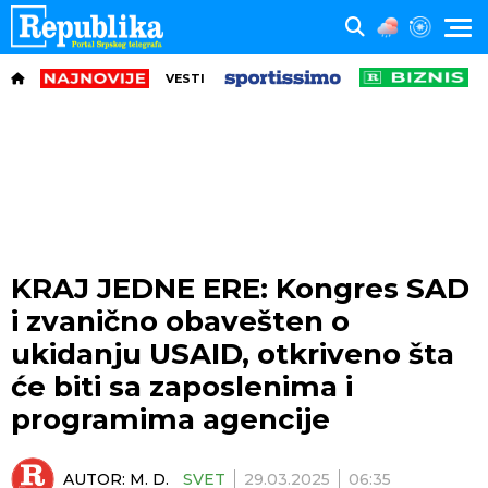
VESTI
KRAJ JEDNE ERE: Kongres SAD
i zvanično obavešten o
ukidanju USAID, otkriveno šta
će biti sa zaposlenima i
programima agencije
AUTOR:
M. D.
SVET
29.03.2025
06:35