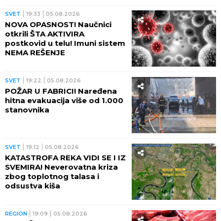
SVET
19:33
05.08.2026
NOVA OPASNOST! Naučnici
otkrili ŠTA AKTIVIRA
postkovid u telu! Imuni sistem
NEMA REŠENJE
SVET
19:22
05.08.2026
POŽAR U FABRICI! Naređena
hitna evakuacija više od 1.000
stanovnika
SVET
19:12
05.08.2026
KATASTROFA REKA VIDI SE I IZ
SVEMIRA! Neverovatna kriza
zbog toplotnog talasa i
odsustva kiša
REGION
19:09
05.08.2026