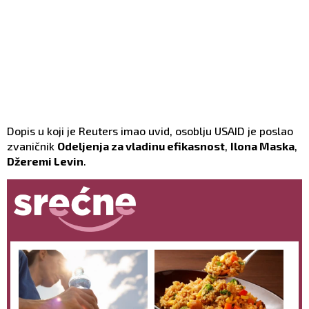
Dopis u koji je Reuters imao uvid, osoblju USAID je poslao
zvaničnik
Odeljenja za vladinu efikasnost
,
Ilona Maska
,
Džeremi Levin
.