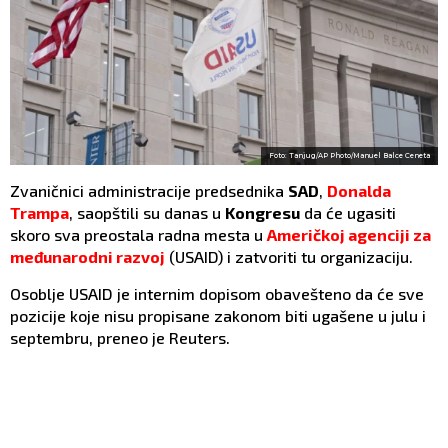
Foto: Tanjug/AP Photo/Manuel Balce Ceneta
Zvaničnici administracije predsednika
SAD
,
Donalda
Trampa
, saopštili su danas u
Kongresu
da će ugasiti
skoro sva preostala radna mesta u
Američkoj agenciji za
međunarodni razvoj
(USAID) i zatvoriti tu organizaciju.
Osoblje USAID je internim dopisom obavešteno da će sve
pozicije koje nisu propisane zakonom biti ugašene u julu i
septembru, preneo je Reuters.