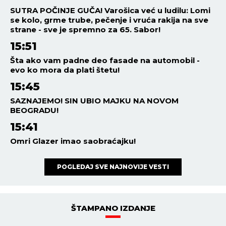
SUTRA POČINJE GUČA! Varošica već u ludilu: Lomi
se kolo, grme trube, pečenje i vruća rakija na sve
strane - sve je spremno za 65. Sabor!
15:51
Šta ako vam padne deo fasade na automobil -
evo ko mora da plati štetu!
15:45
SAZNAJEMO! SIN UBIO MAJKU NA NOVOM
BEOGRADU!
15:41
Omri Glazer imao saobraćajku!
POGLEDAJ SVE NAJNOVIJE VESTI
ŠTAMPANO IZDANJE