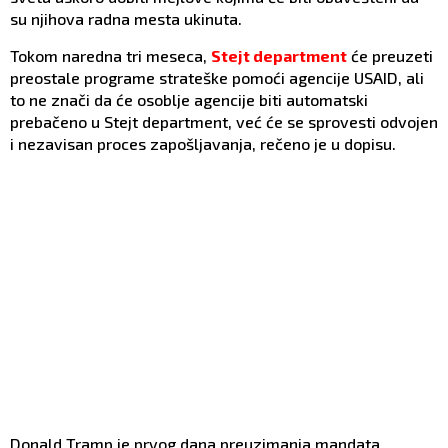
su njihova radna mesta ukinuta.
Tokom naredna tri meseca,
Stejt department
će preuzeti
preostale programe strateške pomoći agencije USAID, ali
to ne znači da će osoblje agencije biti automatski
prebačeno u Stejt department, već će se sprovesti odvojen
i nezavisan proces zapošljavanja, rečeno je u dopisu.
Donald Tramp je prvog dana preuzimanja mandata