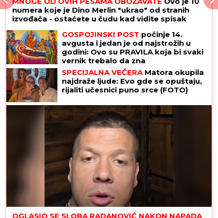
MNOGE OD OVIH PESAMA OBOŽAVATE
Ovo je 10
numera koje je Dino Merlin "ukrao" od stranih
izvođača - ostaćete u čudu kad vidite spisak
GOSPOJINSKI POST
počinje 14.
avgusta i jedan je od najstrožih u
godini: Ovo su PRAVILA koja bi svaki
vernik trebalo da zna
SPECIJALNA VEČERA
Matora okupila
najdraže ljude: Evo gde se opuštaju,
rijaliti učesnici puno srce (FOTO)
OGLASIO SE SLOBA RADANOVIĆ NAKON NAPADA