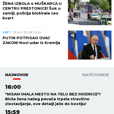
ŽENA IZBOLA 4 MUŠKARCA U
CENTRU PRESTONICE! Šok u
zemlji, policija blokirala ceo
kvart
SVET
15:54
05.08.2026
PUTIN POTPISAO OVAJ
ZAKON! Novi udar iz Kremlja
NAJNOVIJE
NAJČITANIJE
16:00
"NISAM IMALA MESTO NA TELU BEZ MODRICE"!
Bivša žena našeg pevača trpela stravično
zlostavljanje, ove detalji ježe do kostiju!
15:59