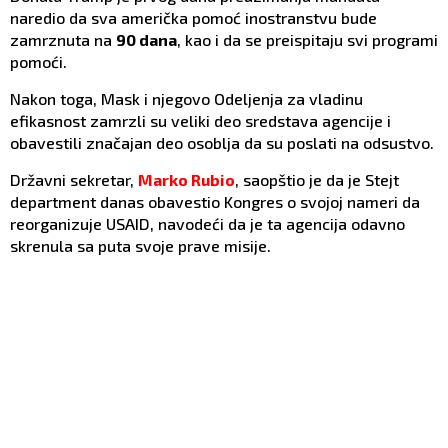
naredio da sva američka pomoć inostranstvu bude
zamrznuta na
90 dana
, kao i da se preispitaju svi programi
pomoći.
Nakon toga, Mask i njegovo Odeljenja za vladinu
efikasnost zamrzli su veliki deo sredstava agencije i
obavestili značajan deo osoblja da su poslati na odsustvo.
Državni sekretar,
Marko Rubio
, saopštio je da je Stejt
department danas obavestio Kongres o svojoj nameri da
reorganizuje USAID, navodeći da je ta agencija odavno
skrenula sa puta svoje prave misije.