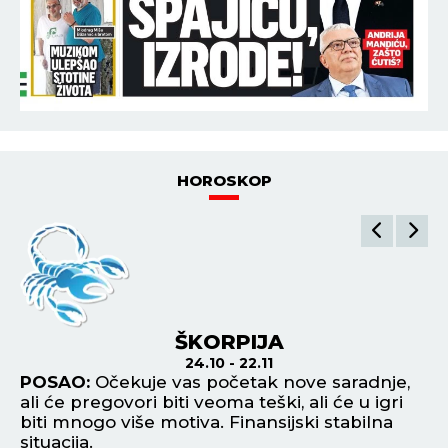
HOROSKOP
ŠKORPIJA
24.10 - 22.11
POSAO:
Očekuje vas početak nove saradnje,
P
ali će pregovori biti veoma teški, ali će u igri
fo
e
biti mnogo više motiva. Finansijski stabilna
om
situacija.
ta