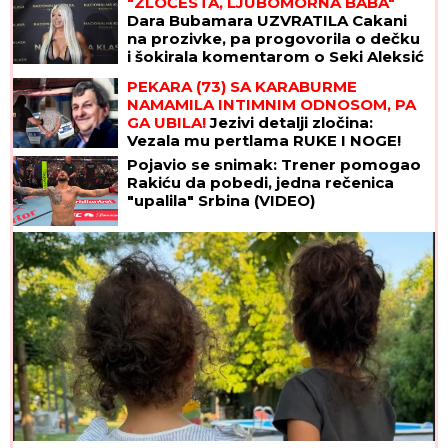
"ZLOČESTA, LJUBOMORNA BABA"
Dara Bubamara UZVRATILA Cakani
na prozivke, pa progovorila o dečku
i šokirala komentarom o Seki Aleksić
(VIDEO)
PEKARA (73) SA KARABURME
NAMAMILA INTIMNIM ODNOSOM, PA
GA UBILA!
Jezivi detalji zločina:
Vezala mu pertlama RUKE I NOGE!
Pojavio se snimak: Trener pomogao
Rakiću da pobedi, jedna rečenica
"upalila" Srbina (VIDEO)