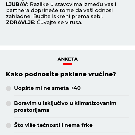
LJUBAV:
Razlike u stavovima između vas i
L
partnera doprineće tome da vaši odnosi
po
zahladne. Budite iskreni prema sebi.
na
ZDRAVLJE:
Čuvajte se virusa.
Z
ANKETA
Kako podnosite paklene vrućine?
Uopšte mi ne smeta +40
Boravim u isključivo u klimatizovanim
prostorijama
Što više tečnosti i nema frke