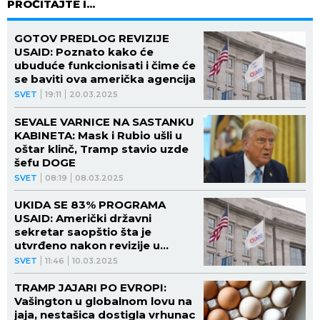
PROČITAJTE I...
GOTOV PREDLOG REVIZIJE
USAID: Poznato kako će
ubuduće funkcionisati i čime će
se baviti ova američka agencija
SVET
19:11
20.03.2025
SEVALE VARNICE NA SASTANKU
KABINETA: Mask i Rubio ušli u
oštar klinč, Tramp stavio uzde
šefu DOGE
SVET
08:19
08.03.2025
UKIDA SE 83% PROGRAMA
USAID: Američki državni
sekretar saopštio šta je
utvrđeno nakon revizije u
Agenciji za međunarodni razvoj
SVET
11:46
10.03.2025
TRAMP JAJARI PO EVROPI:
Vašington u globalnom lovu na
jaja, nestašica dostigla vrhunac