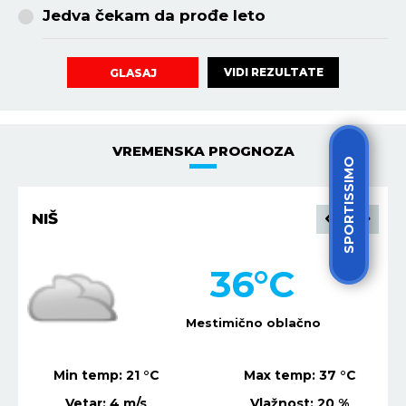
Jedva čekam da prođe leto
VIDI REZULTATE
GLASAJ
VREMENSKA PROGNOZA
SPORTISSIMO
NIŠ
36
°C
Mestimično oblačno
Min temp:
21
°C
Max temp:
37
°C
Vetar:
4
m/s
Vlažnost:
20
%