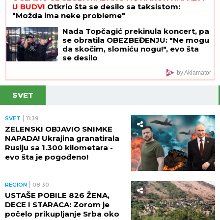
U BUDVI
Otkrio šta se desilo sa taksistom:
"Možda ima neke probleme"
Nada Topčagić prekinula koncert, pa
se obratila OBEZBEĐENJU: "Ne mogu
da skočim, slomiću nogu!", evo šta
se desilo
by Aklamator
SVET
SVET
11:39
ZELENSKI OBJAVIO SNIMKE
NAPADA! Ukrajina granatirala
Rusiju sa 1.300 kilometara -
evo šta je pogođeno!
REGION
08:30
USTAŠE POBILE 826 ŽENA,
DECE I STARACA: Zorom je
počelo prikupljanje Srba oko