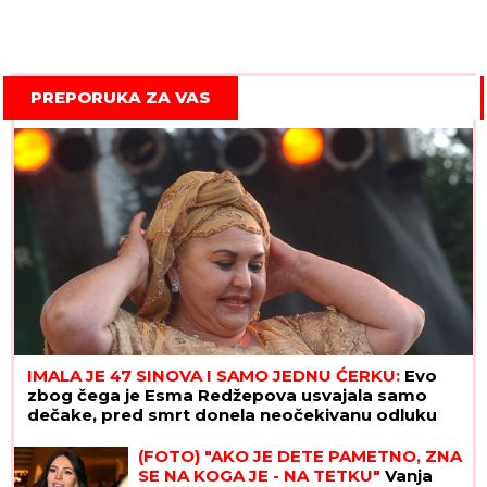
PREPORUKA ZA VAS
IMALA JE 47 SINOVA I SAMO JEDNU ĆERKU:
Evo
zbog čega je Esma Redžepova usvajala samo
dečake, pred smrt donela neočekivanu odluku
(FOTO) "AKO JE DETE PAMETNO, ZNA
SE NA KOGA JE - NA TETKU"
Vanja