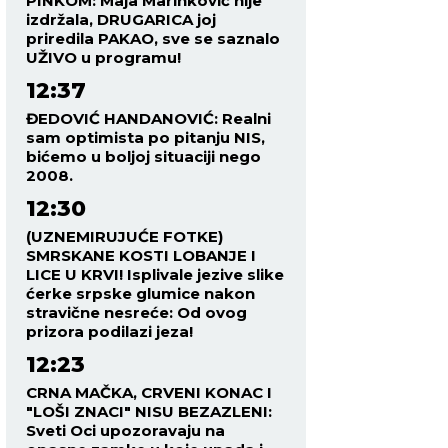
PINKOM: Maja Marinković nije
izdržala, DRUGARICA joj
priredila PAKAO, sve se saznalo
UŽIVO u programu!
12:37
ĐEDOVIĆ HANDANOVIĆ: Realni
sam optimista po pitanju NIS,
bićemo u boljoj situaciji nego
2008.
12:30
(UZNEMIRUJUĆE FOTKE)
SMRSKANE KOSTI LOBANJE I
LICE U KRVI! Isplivale jezive slike
ćerke srpske glumice nakon
stravične nesreće: Od ovog
prizora podilazi jeza!
12:23
CRNA MAČKA, CRVENI KONAC I
"LOŠI ZNACI" NISU BEZAZLENI:
Sveti Oci upozoravaju na