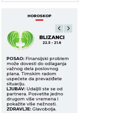
potomstvo i
harmoničan brak
HOROSKOP
BLIZANCI
R
22.5 - 21.6
22.6
POSAO:
Finansijski problem
POSAO:
Neočekiva
može dovesti do odlaganja
mogu da vam zad
u
važnog dela poslovnog
glavobolju. Posvet
plana. Timskim radom
analizama i planira
uspećete da prevaziđete
novac što racionaln
situaciju.
LJUBAV:
Slobodn
LJUBAV:
Udaljili ste se od
Rakovima predstoj
partnera. Posvetite jedno
zasnovana više na
drugom više vremena i
privlačnosti. Prepu
pokažite više nežnosti.
strastima.
ZDRAVLJE:
Glavobolja.
ZDRAVLJE:
Počnit