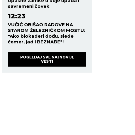
opasne zamke u koje upada i
savremeni čovek
12:23
VUČIĆ OBIŠAO RADOVE NA
STAROM ŽELEZNIČKOM MOSTU:
"Ako blokaderi dođu, slede
čemer, jad i BEZNAĐE"!
POGLEDAJ SVE NAJNOVIJE
VESTI