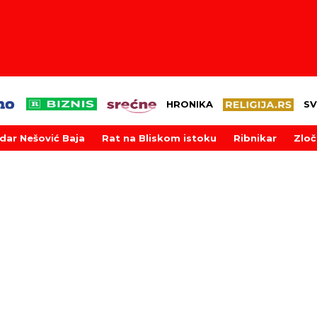
HRONIKA
SV
dar Nešović Baja
Rat na Bliskom istoku
Ribnikar
Zloč