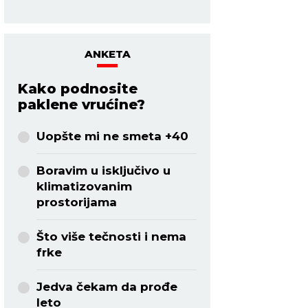
trenirate.
ANKETA
Kako podnosite
paklene vrućine?
Uopšte mi ne smeta +40
Boravim u isključivo u
klimatizovanim
prostorijama
Što više tečnosti i nema
frke
Jedva čekam da prođe
leto