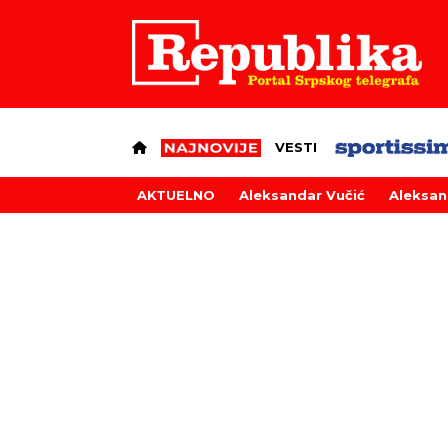
VESTI
AKTUELNO
Aleksandar Vučić
Aleksan