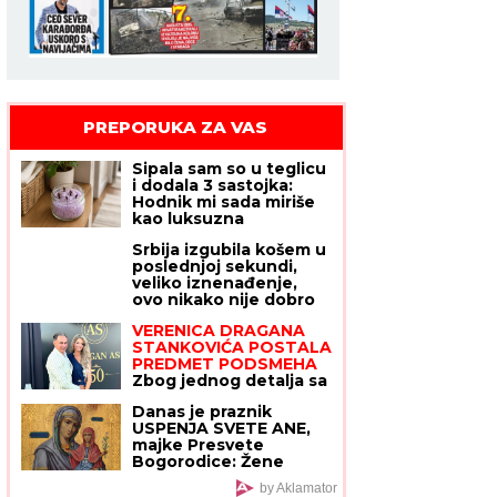
PREPORUKA ZA VAS
Sipala sam so u teglicu
i dodala 3 sastojka:
Hodnik mi sada miriše
kao luksuzna
parfimerija
Srbija izgubila košem u
poslednjoj sekundi,
veliko iznenađenje,
ovo nikako nije dobro
VERENICA DRAGANA
STANKOVIĆA POSTALA
PREDMET PODSMEHA
Zbog jednog detalja sa
veridbe je urnišu na
Danas je praznik
mrežama: "Bukvalno
USPENJA SVETE ANE,
dva dinara"
majke Presvete
Bogorodice: Žene
obavezno treba da
by Aklamator
URADE OVO za