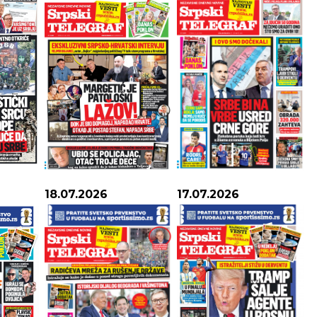
OVAN
BIK
21.3 - 20.4
21.4 - 21.5
AO:
Ubrzan tempo i
POSAO:
Dobićete odličnu
sak krajnjeg roka mogu
poslovnu ponudu, ali
tvore atmosferu
nemojte brzati u donošenj
18.07.2026
17.07.2026
vesnosti i nervoze među
odluke. Finansijski stabilan
dnicima. Važne odluke
period.
ite brzo.
LJUBAV:
Mir i harmonija
AV:
Danas očekujte
kojima težite konačno
o zabave u ljubavnom
ispunjavaju vašu vezu.
u bilo da ste slobodni ili
Partner vam je odan, ali vi
ti. Period prepun
kao da sumnjate u sve.
i.
ZDRAVLJE:
Solidno.