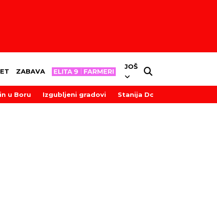
JOŠ
ET
ZABAVA
in u Boru
Izgubljeni gradovi
Stanija Dobrojević