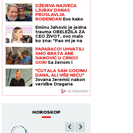
jednog detalja sa
DŽEJEVA NAJVEĆA
veridbe je urnišu na
LJUBAV DANAS
mrežama: "Bukvalno
PROSLAVLJA
dva dinara"
ROĐENDAN
Evo kako
Andrijana sada
Eminu Jahović je jedna
izgleda: Nije u
trauma OBELEŽILA ZA
kontaktu sa njegovim
CEO ŽIVOT, ovo malo
ćerkama, a jedan
ko zna: "Pao mi je na
detalj svi komentarišu
ruke, bilo mi je strašno
PAPARACO! UHVATILI
teško"
SMO BRATA ANE
IVANOVIĆ U CRNOJ
GORI
Sa ženom i
detetom uživa na
"ĆUTALA SAM GODINU
letovanju: Džajina
DANA, ALI VIŠE NEĆU"
ćerka u uskoj haljini
Jovana Jeremić nakon
mami poglede (Video)
veridbe Dragana
Stankovića svima
by Aklamator
ZAPUŠILA USTA:
"Došlo je vreme! Niko
me neće iskoristiti"
HOROSKOP