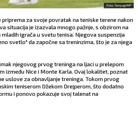
Foto: Tanjug/AP
 priprema za svoje povratak na teniske terene nakon
Ova situacija je izazvala mnogo pažnje, s obzirom na
ih mladih igrača u svetu tenisa. Njegova suspenzija
eleno svetlo" da započne sa treninzima, što je za njega
mak njegovog prvog treninga na ljaci u prelepom
 između Nice i Monte Karla. Ovaj lokalitet, poznat
ne uslove za obnavljanje treninga. Tokom prvog
itanskim teniserom Džekom Drejperom, što dodatno
formu i ponovo pokazuje svoj talenat na