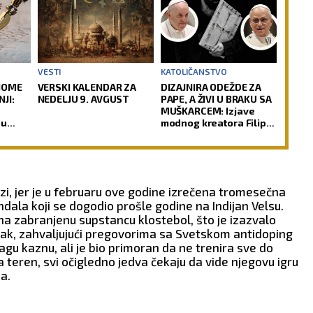
VESTI
KATOLIČANSTVO
NOME
VERSKI KALENDAR ZA
DIZAJNIRA ODEŽDE ZA
JI:
NEDELJU 9. AVGUST
PAPE, A ŽIVI U BRAKU SA
MUŠKARCEM: Izjave
nu
modnog kreatora Filipa
ha
Sorčinela otvorile
neprijatno pitanje za
Katoličku crkvu
rzi, jer je u februaru ove godine izrečena tromesečna
dala koji se dogodio prošle godine na Indijan Velsu.
 na zabranjenu supstancu klostebol, što je izazvalo
pak, zahvaljujući pregovorima sa Svetskom antidoping
gu kaznu, ali je bio primoran da ne trenira sve do
teren, svi očigledno jedva čekaju da vide njegovu igru
a.