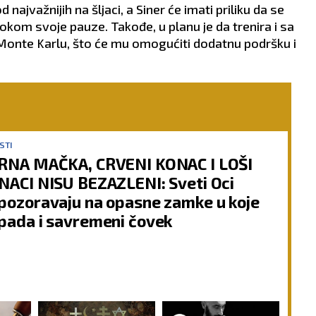
najvažnijih na šljaci, a Siner će imati priliku da se
okom svoje pauze. Takođe, u planu je da trenira i sa
nte Karlu, što će mu omogućiti dodatnu podršku i
STI
RNA MAČKA, CRVENI KONAC I LOŠI
NACI NISU BEZAZLENI: Sveti Oci
pozoravaju na opasne zamke u koje
pada i savremeni čovek