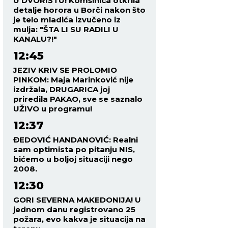
U DVORIŠTU! Komšinica otkrila
detalje horora u Borči nakon što
je telo mladića izvučeno iz
mulja: "ŠTA LI SU RADILI U
KANALU?!"
12:45
JEZIV KRIV SE PROLOMIO
PINKOM: Maja Marinković nije
izdržala, DRUGARICA joj
priredila PAKAO, sve se saznalo
UŽIVO u programu!
12:37
ĐEDOVIĆ HANDANOVIĆ: Realni
sam optimista po pitanju NIS,
bićemo u boljoj situaciji nego
2008.
12:30
GORI SEVERNA MAKEDONIJA! U
jednom danu registrovano 25
požara, evo kakva je situacija na