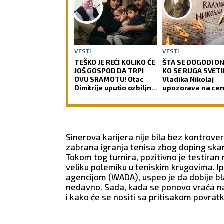
VESTI
VESTI
TEŠKO JE REĆI KOLIKO ĆE
ŠTA SE DOGODI O
JOŠ GOSPOD DA TRPI
KO SE RUGA SVETIN
OVU SRAMOTU! Otac
Vladika Nikolaj
Dimitrije uputio ozbiljno
upozorava na ce
upozorenje roditeljima i
ljudskog podsme
pozvao ih da spasavaju
decu od zla!
Sinerova karijera nije bila bez kontrove
zabrana igranja tenisa zbog doping skan
Tokom tog turnira, pozitivno je testiran
veliku polemiku u teniskim krugovima. I
agencijom (WADA), uspeo je da dobije bla
nedavno. Sada, kada se ponovo vraća na 
i kako će se nositi sa pritisakom povratk