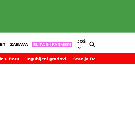
JOŠ
ET
ZABAVA
in u Boru
Izgubljeni gradovi
Stanija Dobrojević