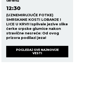
terenu
12:30
(UZNEMIRUJUĆE FOTKE)
SMRSKANE KOSTI LOBANJE I
LICE U KRVI! Isplivale jezive slike
ćerke srpske glumice nakon
stravične nesreće: Od ovog
prizora podilazi jeza!
POGLEDAJ SVE NAJNOVIJE
VESTI