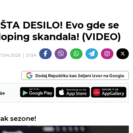
ŠTA DESILO! Evo gde se
 doping skandala! (VIDEO)
17.04.2025
21:54
Dodaj Republiku kao željeni izvor na Googlu
ija
vak sezone!