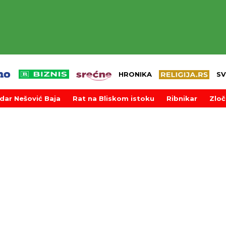
HRONIKA
SV
dar Nešović Baja
Rat na Bliskom istoku
Ribnikar
Zloč