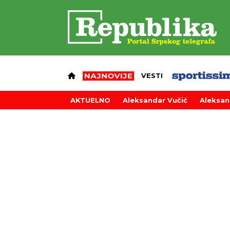
VESTI
AKTUELNO
Aleksandar Vučić
Aleksan