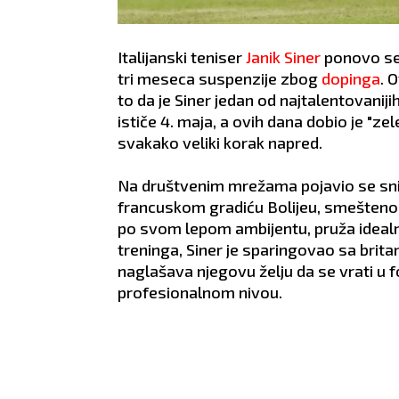
Italijanski teniser
Janik Siner
ponovo se
tri meseca suspenzije zbog
dopinga
. 
to da je Siner jedan od najtalentovanij
ističe 4. maja, a ovih dana dobio je "z
svakako veliki korak napred.
Na društvenim mrežama pojavio se sni
francuskom gradiću Bolijeu, smeštenom
po svom lepom ambijentu, pruža ideal
treninga, Siner je sparingovao sa br
naglašava njegovu želju da se vrati u 
profesionalnom nivou.