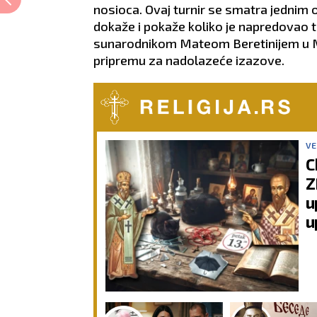
nosioca. Ovaj turnir se smatra jednim od 
dokaže i pokaže koliko je napredovao t
sunarodnikom Mateom Beretinijem u Mo
pripremu za nadolazeće izazove.
VE
C
Z
u
u