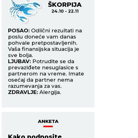
ŠKORPIJA
ST
24.10 - 22.11
23.
POSAO:
Odlični rezultati na
POSAO:
Strelčevi
poslu doneće vam danas
nailaze na prilike
pohvale pretpostavljenih.
koraku. Najbolje j
e
Vaša finansijska situacija je
zauzmete diplomat
sve bolja.
ne ulazite u raspra
ve
LJUBAV:
Potrudite se da
LJUBAV:
Tokom o
u,
prevaziđete nesuglasice s
perioda veoma su
partnerom na vreme. Imate
naglašene strasti.
osećaj da partner nema
period da poradit
razumevanja za vas.
proširenju porodic
ZDRAVLJE:
Alergija.
ZDRAVLJE:
Zubobo
ANKETA
Kako podnosite