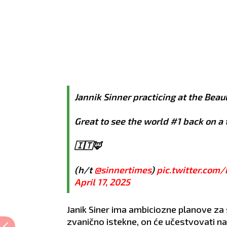
Jannik Sinner practicing at the Beau
Great to see the world #1 back on a 
🇮🇹🦊
(h/t
@sinnertimes
)
pic.twitter.com
April 17, 2025
Janik Siner ima ambiciozne planove za
zvanično istekne, on će učestvovati n