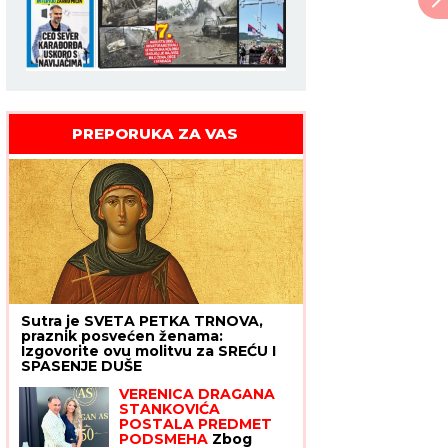
PREPORUKA ZA VAS
Sutra je SVETA PETKA TRNOVA,
praznik posvećen ženama:
Izgovorite ovu molitvu za SREĆU I
SPASENJE DUŠE
VERENICA DRAGANA
STANKOVIĆA
POSTALA PREDMET
PODSMEHA
Zbog