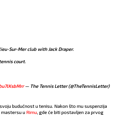
lieu-Sur-Mer club with Jack Draper.
tennis court.
/bu7lKsbMrr
— The Tennis Letter (@TheTennisLetter)
 svoju budućnost u tenisu. Nakon što mu suspenzija
a mastersu u
Rimu
, gde će biti postavljen za prvog