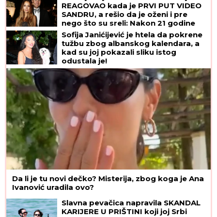
REAGOVAO kada je PRVI PUT VIDEO
SANDRU, a rešio da je oženi i pre
nego što su sreli: Nakon 21 godine
braka ovako priča o supruzi, jedan
Sofija Janićijević je htela da pokrene
greh iz mladosti sebi ne može da
tužbu zbog albanskog kalendara, a
oprosti
kad su joj pokazali sliku istog
odustala je!
Da li je tu novi dečko? Misterija, zbog koga je Ana
Ivanović uradila ovo?
Slavna pevačica napravila SKANDAL
KARIJERE U PRIŠTINI koji joj Srbi