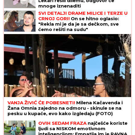
Lekari rešili dilemu, odgovor će
mnoge iznenaditi
SVI DETALJI DRAME MILICE I TERZE U
CRNOJ GORI!
On se hitno oglasio:
"Rekla mi je da je sa dečkom, sve
ćemo rešiti na sudu"
VANJA ŽIVIĆ ĆE POBESNETI!
Milena Kačavenda i
Žana Omnia zajedno na odmoru - skinule se na
pesku u kupaće, evo kako izgledaju (FOTO)
OVIH SEDAM FRAZA
najčešće koriste
ljudi sa NISKOM emotivnom
inteligencijom: Empatija im je RAVNA