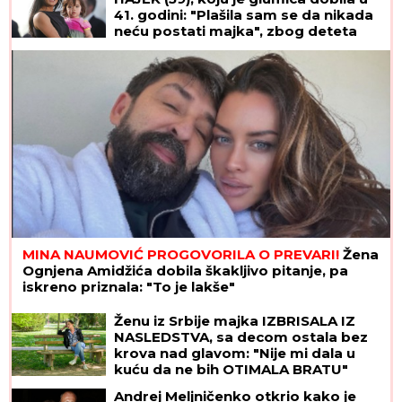
41. godini: "Plašila sam se da nikada
neću postati majka", zbog deteta
htela da napusti glumu, a danas je
Valentina njena najveća kritičarka
MINA NAUMOVIĆ PROGOVORILA O PREVARI!
Žena
Ognjena Amidžića dobila škakljivo pitanje, pa
iskreno priznala: "To je lakše"
Ženu iz Srbije majka IZBRISALA IZ
NASLEDSTVA, sa decom ostala bez
krova nad glavom: "Nije mi dala u
kuću da ne bih OTIMALA BRATU"
Andrej Meljničenko otkrio kako je