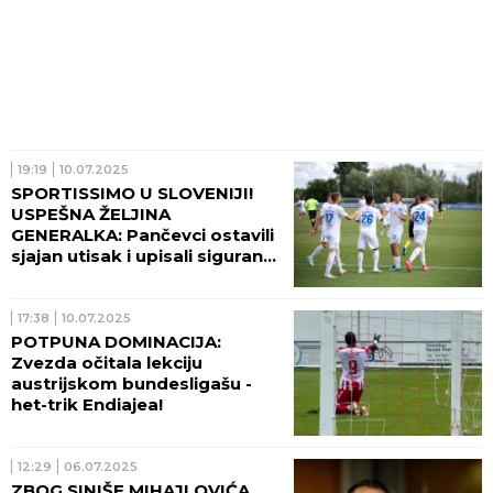
19:19
10.07.2025
SPORTISSIMO U SLOVENIJI!
USPEŠNA ŽELJINA
GENERALKA: Pančevci ostavili
sjajan utisak i upisali siguran
trijumf protiv Radomlja!
17:38
10.07.2025
POTPUNA DOMINACIJA:
Zvezda očitala lekciju
austrijskom bundesligašu -
het-trik Endiajea!
12:29
06.07.2025
ZBOG SINIŠE MIHAJLOVIĆA