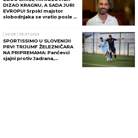
DIZAO KRAGNU, A SADA JURI
EVROPU! Srpski majstor
slobodnjaka se vratio posle 15
godina!
20:28
05.07.2025
SPORTISSIMO U SLOVENIJI!
PRVI TRIJUMF ŽELEZNIČARA
NA PRIPREMAMA: Pančevci
sjajni protiv Jadrana,
Jovanović doneo radost!