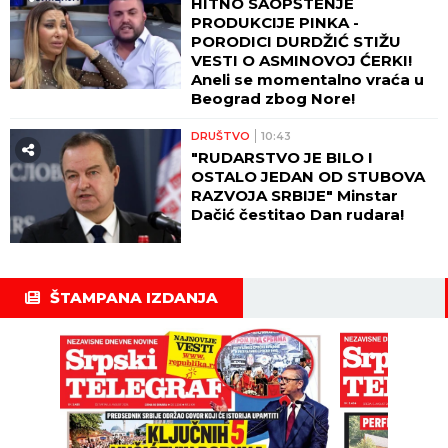
HITNO SAOPŠTENJE
PRODUKCIJE PINKA -
PORODICI DURDŽIĆ STIŽU
VESTI O ASMINOVOJ ĆERKI!
Aneli se momentalno vraća u
Beograd zbog Nore!
DRUŠTVO
10:43
"RUDARSTVO JE BILO I
OSTALO JEDAN OD STUBOVA
RAZVOJA SRBIJE" Minstar
Dačić čestitao Dan rudara!
ŠTAMPANA IZDANJA