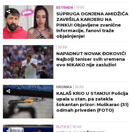
ESTRADA
11:00
SUPRUGA OGNJENA AMIDŽIĆA
ZAVRŠILA KARIJERU NA
PINKU! Objavljene zvanične
informacije, fanovi traže
objašnjenje!
10:59
NAPADNUT NOVAK ĐOKOVIĆ!
Najbolji teniser svih vremena
ovo NIKAKO nije zaslužio!
HRONIKA
10:55
KALAŠ KRIO U STANJU! Policija
upala u stan, pa zatekla
šokantan prizor: Muškarac (31)
odmah priveden (FOTO)
ELITA 9
10:45