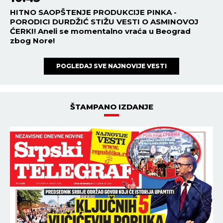
HITNO SAOPŠTENJE PRODUKCIJE PINKA -
PORODICI DURDŽIĆ STIŽU VESTI O ASMINOVOJ
ĆERKI! Aneli se momentalno vraća u Beograd
zbog Nore!
POGLEDAJ SVE NAJNOVIJE VESTI
ŠTAMPANO IZDANJE