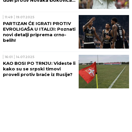
duel protiv Novaka Đokovića
na Vimbldonu! (VIDEO)
11:49
19.07.2025
PARTIZAN ĆE IGRATI PROTIV
EVROLIGAŠA U ITALIJI: Poznati
novi detalji priprema crno-
belih!
16:01
14.07.2025
KAO BOSI PO TRNJU: Videste li
kako su se srpski timovi
proveli protiv braće iz Rusije?