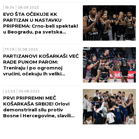
18:34
08.09.2025
EVO ŠTA OČEKUJE KK
PARTIZAN U NASTAVKU
PRIPREMA: Crno-beli spektakl
u Beogradu, pa svetska
turneja!
17:29
12.08.2025
PARTIZANOVI KOŠARKAŠI VEĆ
RADE PUNOM PAROM:
Treniraju i po ogromnoj
vrućini, očekuju ih veliki
izazovi! (VIDEO)
22:53
05.08.2025
PRVI PRIPREMNI MEČ
KOŠARKAŠA SRBIJE! Orlovi
demonstrirali silu protiv
Bosne i Hercegovine, slavili
skoro sa 40 razlike!