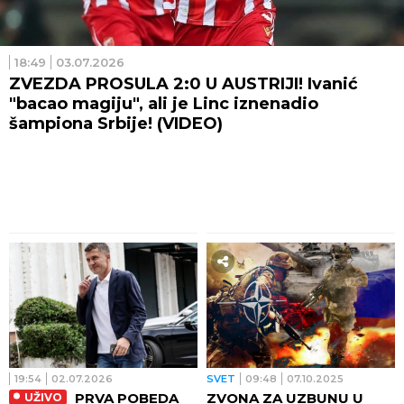
18:49
03.07.2026
ZVEZDA PROSULA 2:0 U AUSTRIJI! Ivanić
"bacao magiju", ali je Linc iznenadio
šampiona Srbije! (VIDEO)
19:54
02.07.2026
SVET
09:48
07.10.2025
PRVA POBEDA
ZVONA ZA UZBUNU U
UŽIVO