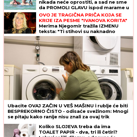
nikada neće oprostiti, a sad ne sme
da PROMOLI GLAVU ispod marame u
Crnoj Gori i ne ispušta ruku bivšeg
OVO JE TRAGIČNA PRIČA KOJA SE
kanadskog PREMIJERA
KRIJE IZA PESME "IVANOVA KORITA"
Merima Njegomir tražila IZMENU
teksta: "Ti stihovi su naknadno
dopisani"
Ubacite OVAJ ZAČIN U VEŠ MAŠINU i rublje će biti
BESPREKORNO ČISTO - odisaće svežinom: Mnogi
se pitaju kako ranije nisu znali za ovaj trik
Koliko SLOJEVA treba da ima
TOALET PAPIR - dva, tri ili četiri?