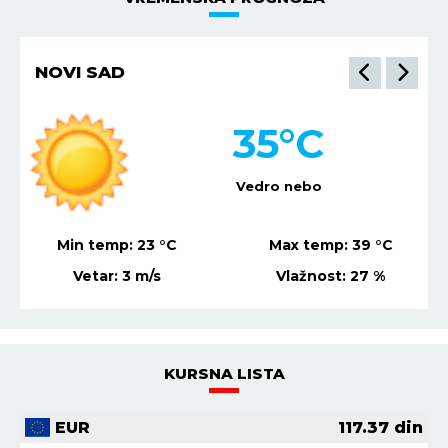
NIŠ
34
°C
Vedro nebo
Min temp:
21
°C
Max temp:
37
°C
Vetar:
1
m/s
Vlažnost:
22
%
KURSNA LISTA
EUR
117.37
din