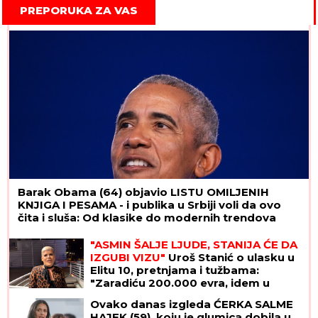
PREPORUKA ZA VAS
Barak Obama (64) objavio LISTU OMILJENIH
KNJIGA I PESAMA - i publika u Srbiji voli da ovo
čita i sluša: Od klasike do modernih trendova
"ASMIN ŠALJE LJUDE, STANIJA ĆE DA
IZGUBI VIZU"
Uroš Stanić o ulasku u
Elitu 10, pretnjama i tužbama:
"Zaradiću 200.000 evra, idem u
američku ambasadu"
Ovako danas izgleda ĆERKA SALME
HAJEK (59), koju je glumica dobila u