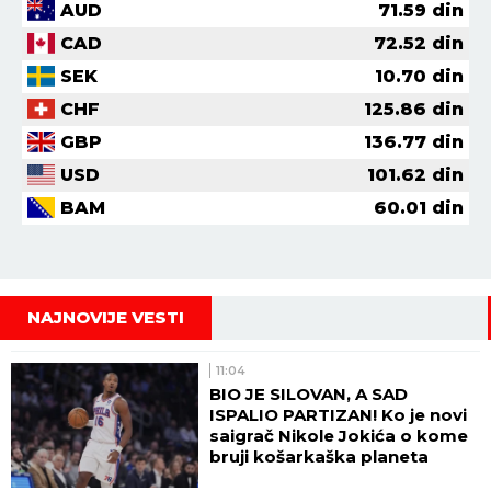
AUD
71.59
din
CAD
72.52
din
SEK
10.70
din
CHF
125.86
din
GBP
136.77
din
USD
101.62
din
BAM
60.01
din
NAJNOVIJE VESTI
11:04
BIO JE SILOVAN, A SAD
ISPALIO PARTIZAN! Ko je novi
saigrač Nikole Jokića o kome
bruji košarkaška planeta