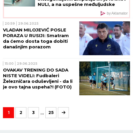
NULI, a na uspešne međuljudske
odnose mogu da zaborave
by Aklamator
20:59
29.06.2025
VLADAN MILOJEVIĆ POSLE
PORAZA U RUSIJI: Smatram
da ćemo dosta toga dobiti
današnjim porazom
15:00
29.06.2025
OVAKAV TRENING DO SADA
NISTE VIDELI: Fudbaleri
Železničara oduševljeni - da li
je ovo tajna uspeha?! (FOTO)
...
1
2
3
25