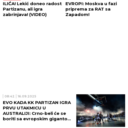
ILIĆA! Lekić doneo radost
EVROPI: Moskva u fazi
Partizanu, ali igra
priprema za RAT sa
zabrinjava! (VIDEO)
Zapadom!
08:42
16.09.2025
EVO KADA KK PARTIZAN IGRA
PRVU UTAKMICU U
AUSTRALIJI: Crno-beli će se
boriti sa evropskim gigantom,
ali i sa domaćinima!