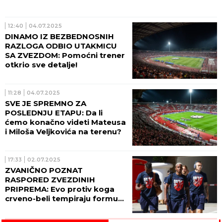
12:40
04.07.2025
DINAMO IZ BEZBEDNOSNIH
RAZLOGA ODBIO UTAKMICU
SA ZVEZDOM: Pomoćni trener
otkrio sve detalje!
11:28
04.07.2025
SVE JE SPREMNO ZA
POSLEDNJU ETAPU: Da li
ćemo konačno videti Mateusa
i Miloša Veljkovića na terenu?
17:33
02.07.2025
ZVANIČNO POZNAT
RASPORED ZVEZDINIH
PRIPREMA: Evo protiv koga
crveno-beli tempiraju formu
za narednu sezonu!