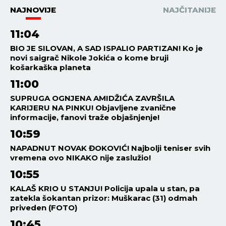
NAJNOVIJE
NAJČITANIJE
11:04
BIO JE SILOVAN, A SAD ISPALIO PARTIZAN! Ko je
novi saigrač Nikole Jokića o kome bruji
košarkaška planeta
11:00
SUPRUGA OGNJENA AMIDŽIĆA ZAVRŠILA
KARIJERU NA PINKU! Objavljene zvanične
informacije, fanovi traže objašnjenje!
10:59
NAPADNUT NOVAK ĐOKOVIĆ! Najbolji teniser svih
vremena ovo NIKAKO nije zaslužio!
10:55
KALAŠ KRIO U STANJU! Policija upala u stan, pa
zatekla šokantan prizor: Muškarac (31) odmah
priveden (FOTO)
10:45