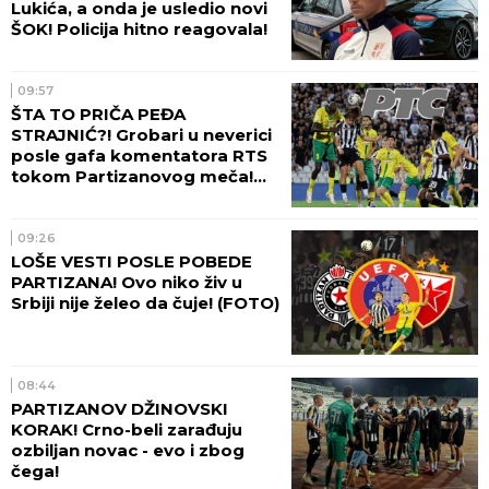
Lukića, a onda je usledio novi
ŠOK! Policija hitno reagovala!
09:57
ŠTA TO PRIČA PEĐA
STRAJNIĆ?! Grobari u neverici
posle gafa komentatora RTS
tokom Partizanovog meča!
(VIDEO)
09:26
LOŠE VESTI POSLE POBEDE
PARTIZANA! Ovo niko živ u
Srbiji nije želeo da čuje! (FOTO)
08:44
PARTIZANOV DŽINOVSKI
KORAK! Crno-beli zarađuju
ozbiljan novac - evo i zbog
čega!