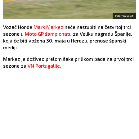
Foto: Tanjug/AP
Vozač Honde
Mark Markez
neće nastupiti na četvrtoj trci
sezone u
Moto GP šampionatu
za Veliku nagradu Španije,
koja će biti vožena 30. maja u Herezu, prenose španski
mediji.
Markez je doživeo prelom šake prilikom pada na prvoj trci
sezone za
VN Portugalije.