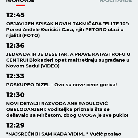
NAJNOVIJE
NAJČITANIJE
12:45
OBJAVLJEN SPISAK NOVIH TAKMIČARA "ELITE 10":
Pored Anđele Đuričić i Cara, njih PETORO ulazi u
rijaliti! (FOTO)
12:36
JEDVA DA IH JE DESETAK, A PRAVE KATASTROFU U
CENTRU! Blokaderi opet maltretiraju sugrađane u
Novom Sadu! (VIDEO)
12:33
POSKUPEO DIZEL - Ovo su nove cene goriva!
12:30
NOVI DETALJI RAZVODA ANE RADULOVIĆ
OBELODANJENI: Voditeljka priznala šta se
dešavalo sa Mirčetom, zbog OVOGA je sve puklo!
12:29
"NAJSREĆNIJI SAM KADA VIDIM..." Vučić poslao