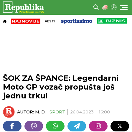
VESTI
ŠOK ZA ŠPANCE: Legendarni
Moto GP vozač propušta još
jednu trku!
AUTOR:
M. D.
SPORT
26.04.2023
16:00