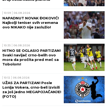
10:59
06.08.2026
NAPADNUT NOVAK ĐOKOVIĆ!
Najbolji teniser svih vremena
ovo NIKAKO nije zaslužio!
10:35
06.08.2026
HITNO SE OGLASIO PARTIZAN!
Svaki navijač crno-belih ovo
mora da pročita pred meč sa
Tobolom!
10:12
06.08.2026
UŽAS ZA PARTIZAN! Posle
Lonija Vokera, crno-beli izvisili
za još jedno MEGAPOJAČANJE!
(FOTO)