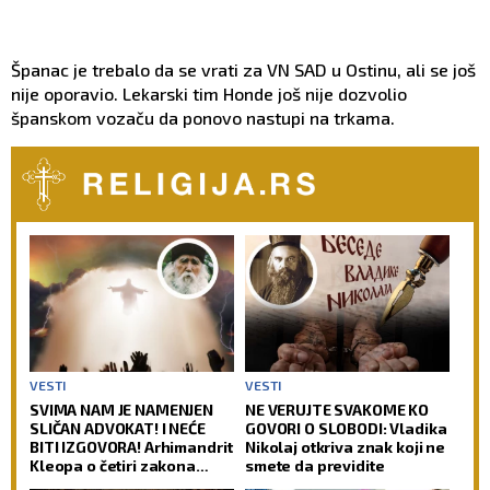
Španac je trebalo da se vrati za VN SAD u Ostinu, ali se još
nije oporavio. Lekarski tim Honde još nije dozvolio
španskom vozaču da ponovo nastupi na trkama.
VESTI
VESTI
SVIMA NAM JE NAMENJEN
NE VERUJTE SVAKOME KO
SLIČAN ADVOKAT! I NEĆE
GOVORI O SLOBODI: Vladika
BITI IZGOVORA! Arhimandrit
Nikolaj otkriva znak koji ne
Kleopa o četiri zakona
smete da previdite
prema kojima će Hristos