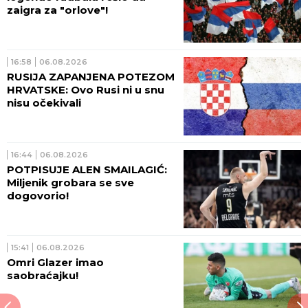
zaigra za "orlove"!
16:58
06.08.2026
RUSIJA ZAPANJENA POTEZOM
HRVATSKE: Ovo Rusi ni u snu
nisu očekivali
16:44
06.08.2026
POTPISUJE ALEN SMAILAGIĆ:
Miljenik grobara se sve
dogovorio!
15:41
06.08.2026
Omri Glazer imao
saobraćajku!