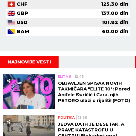
CHF
125.30
din
GBP
137.00
din
USD
101.82
din
BAM
60.00
din
NAJNOVIJE VESTI
ELITA 9
12:45
OBJAVLJEN SPISAK NOVIH
TAKMIČARA "ELITE 10": Pored
Anđele Đuričić i Cara, njih
PETORO ulazi u rijaliti! (FOTO)
POLITIKA
12:36
JEDVA DA IH JE DESETAK, A
PRAVE KATASTROFU U
CENTRU! Blokaderi opet