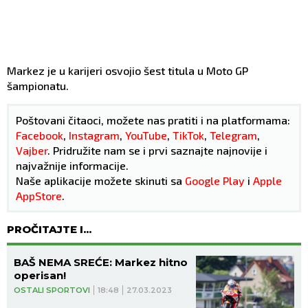
Markez je u karijeri osvojio šest titula u Moto GP
šampionatu.
Poštovani čitaoci, možete nas pratiti i na platformama:
Facebook
,
Instagram
,
YouTube
,
TikTok
,
Telegram
,
Vajber
. Pridružite nam se i prvi saznajte najnovije i
najvažnije informacije.
Naše aplikacije možete skinuti sa
Google Play
i
Apple
AppStore
.
PROČITAJTE I...
BAŠ NEMA SREĆE: Markez hitno
operisan!
OSTALI SPORTOVI
18:48
27.03.2023