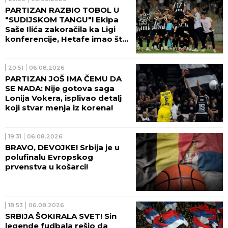
PARTIZAN RAZBIO TOBOL U
"SUDIJSKOM TANGU"! Ekipa
Saše Ilića zakoračila ka Ligi
konferencije, Hetafe imao šta
da vidi!
20:51
06.08.2026
PARTIZAN JOŠ IMA ČEMU DA
SE NADA: Nije gotova saga
Lonija Vokera, isplivao detalj
koji stvar menja iz korena!
19:31
06.08.2026
BRAVO, DEVOJKE! Srbija je u
polufinalu Evropskog
prvenstva u košarci!
18:53
06.08.2026
SRBIJA ŠOKIRALA SVET! Sin
legende fudbala rešio da