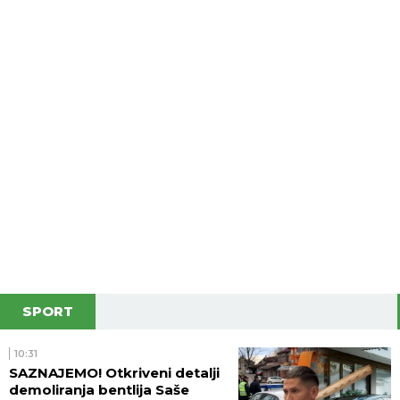
SPORT
10:31
SAZNAJEMO! Otkriveni detalji
demoliranja bentlija Saše