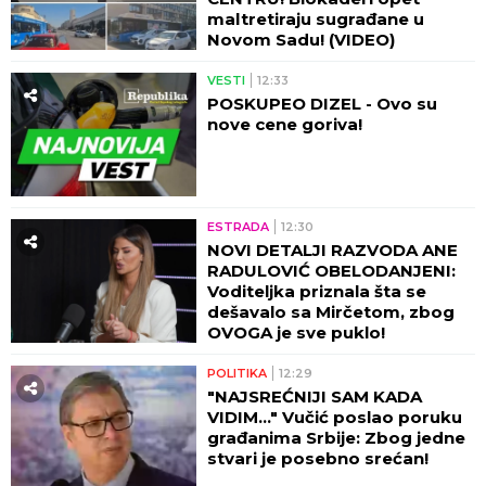
maltretiraju sugrađane u
Novom Sadu! (VIDEO)
VESTI
12:33
POSKUPEO DIZEL - Ovo su
nove cene goriva!
ESTRADA
12:30
NOVI DETALJI RAZVODA ANE
RADULOVIĆ OBELODANJENI:
Voditeljka priznala šta se
dešavalo sa Mirčetom, zbog
OVOGA je sve puklo!
POLITIKA
12:29
"NAJSREĆNIJI SAM KADA
VIDIM..." Vučić poslao poruku
građanima Srbije: Zbog jedne
stvari je posebno srećan!