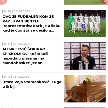
14:34
06.08.2026
OVO JE FUDBALER KOM JE
RAZLUPAN BENTLI!
Reprezentativac Srbije u šoku
kad je čuo šta se desilo u
Beogradu!
14:31
06.08.2026
ALIMPIJEVIĆ ŠOKIRAO
SPISKOM! Ovi košarkaši
napadaju plasman na
Mundobasket, jedan
OGROMAN IZOSTANAK!
14:15
06.08.2026
Umro Voja Stamenković! Tuga
u Srbiji!