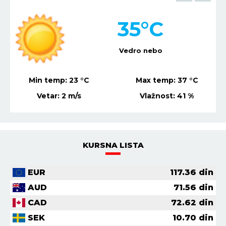
35
°C
Vedro nebo
Min temp:
23
°C
Max temp:
37
°C
Vetar:
2
m/s
Vlažnost:
41
%
KURSNA LISTA
EUR
117.36
din
AUD
71.56
din
CAD
72.62
din
SEK
10.70
din