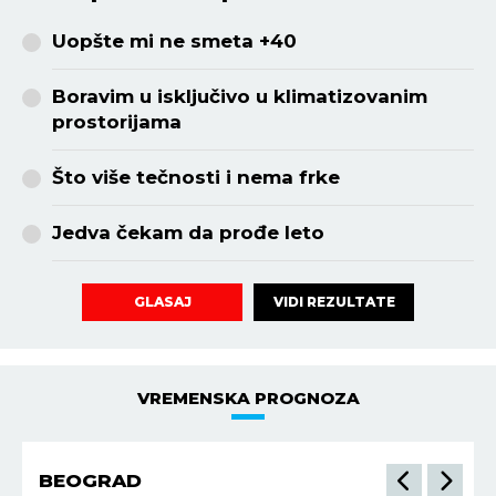
Uopšte mi ne smeta +40
Boravim u isključivo u klimatizovanim
prostorijama
Što više tečnosti i nema frke
Jedva čekam da prođe leto
VIDI REZULTATE
GLASAJ
VREMENSKA PROGNOZA
BEOGRAD