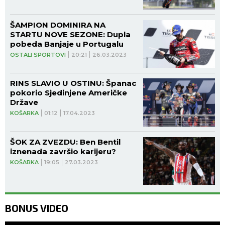
ŠAMPION DOMINIRA NA
STARTU NOVE SEZONE: Dupla
pobeda Banjaje u Portugalu
OSTALI SPORTOVI
20:21
26.03.2023
RINS SLAVIO U OSTINU: Španac
pokorio Sjedinjene Američke
Države
KOŠARKA
01:12
17.04.2023
ŠOK ZA ZVEZDU: Ben Bentil
iznenada završio karijeru?
KOŠARKA
19:05
27.03.2023
BONUS VIDEO