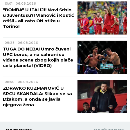
10:01
06.08.2026
"BOMBA" U ITALIJI! Novi Srbin
u Juventusu?! Vlahović i Kostić
otišli - ali zato ON stiže u
Torino!
09:23
06.08.2026
TUGA DO NEBA! Umro čuveni
UFC borac, a na sahrani su
viđene scene zbog kojih plače
cela planeta! (VIDEO)
08:50
06.08.2026
ZDRAVKO KUZMANOVIĆ U
SRCU SKANDALA: Slikao se sa
Džakom, a onda se javila
njegova žena