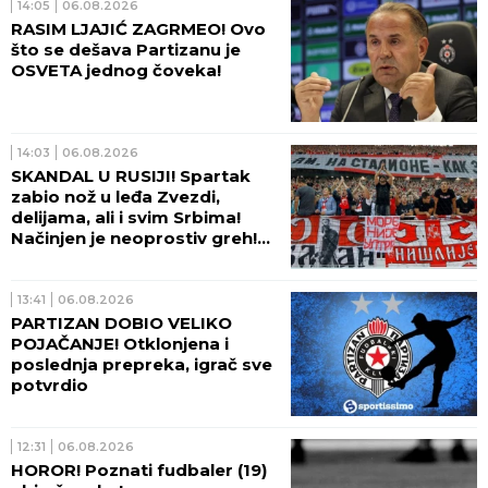
14:05
06.08.2026
RASIM LJAJIĆ ZAGRMEO! Ovo
što se dešava Partizanu je
OSVETA jednog čoveka!
14:03
06.08.2026
SKANDAL U RUSIJI! Spartak
zabio nož u leđa Zvezdi,
delijama, ali i svim Srbima!
Načinjen je neoprostiv greh!
(FOTO)
13:41
06.08.2026
PARTIZAN DOBIO VELIKO
POJAČANJE! Otklonjena i
poslednja prepreka, igrač sve
potvrdio
12:31
06.08.2026
HOROR! Poznati fudbaler (19)