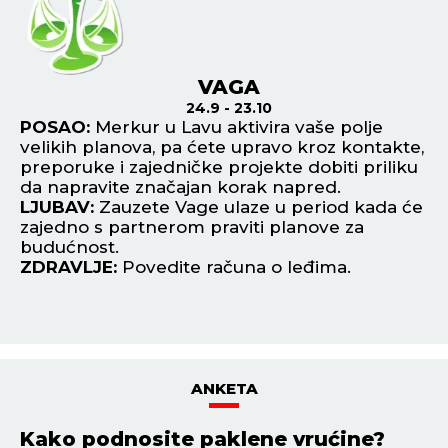
VAGA
24.9 - 23.10
ri
POSAO:
Merkur u Lavu aktivira vaše polje
P
velikih planova, pa ćete upravo kroz kontakte,
in
preporuke i zajedničke projekte dobiti priliku
gl
da napravite značajan korak napred.
re
LJUBAV:
Zauzete Vage ulaze u period kada će
L
zajedno s partnerom praviti planove za
će
u i
budućnost.
sv
ZDRAVLJE:
Povedite računa o leđima.
fl
Z
ANKETA
Kako podnosite paklene vrućine?