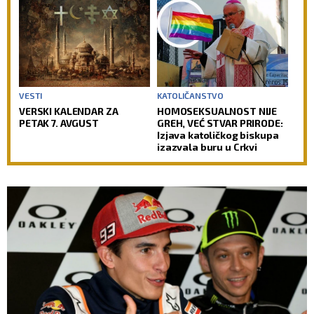
suditi svetu!
VESTI
KATOLIČANSTVO
VERSKI KALENDAR ZA
HOMOSEKSUALNOST NIJE
PETAK 7. AVGUST
GREH, VEĆ STVAR PRIRODE:
Izjava katoličkog biskupa
izazvala buru u Crkvi