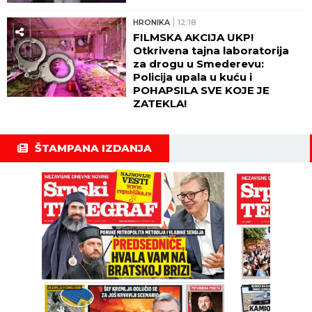
HRONIKA
12:18
FILMSKA AKCIJA UKP!
Otkrivena tajna laboratorija
za drogu u Smederevu:
Policija upala u kuću i
POHAPSILA SVE KOJE JE
ZATEKLA!
ŠTAMPANA IZDANJA