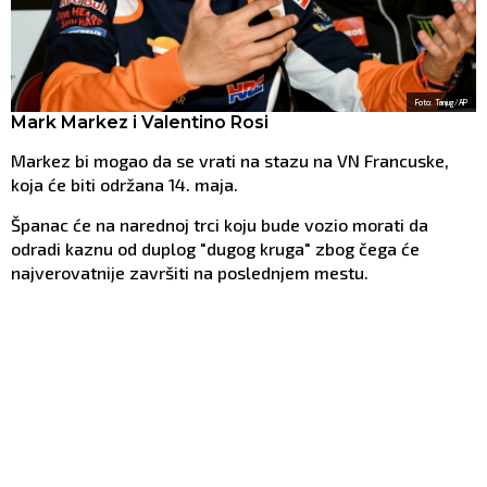
Foto: Tanjug/AP
Mark Markez i Valentino Rosi
Markez bi mogao da se vrati na stazu na VN Francuske,
koja će biti održana 14. maja.
Španac će na narednoj trci koju bude vozio morati da
odradi kaznu od duplog "dugog kruga" zbog čega će
najverovatnije završiti na poslednjem mestu.