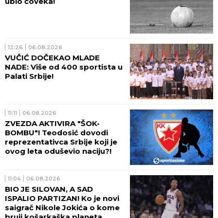
ubio čoveka!
12:26
06.08.2026
VUČIĆ DOČEKAO MLADE
NADE: Više od 400 sportista u
Palati Srbije!
11:11
06.08.2026
ZVEZDA AKTIVIRA "ŠOK-
BOMBU"! Teodosić dovodi
reprezentativca Srbije koji je
ovog leta oduševio naciju?!
11:04
06.08.2026
BIO JE SILOVAN, A SAD
ISPALIO PARTIZAN! Ko je novi
saigrač Nikole Jokića o kome
bruji košarkaška planeta