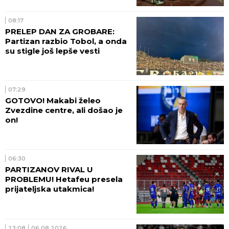
08:17
PRELEP DAN ZA GROBARE:
Partizan razbio Tobol, a onda
su stigle još lepše vesti
07:29
GOTOVO! Makabi želeo
Zvezdine centre, ali došao je
on!
06:30
PARTIZANOV RIVAL U
PROBLEMU! Hetafeu presela
prijateljska utakmica!
23:08
06.08.2026