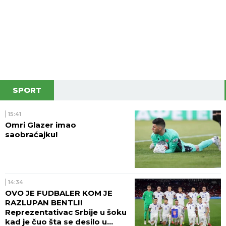
SPORT
15:41
Omri Glazer imao
saobraćajku!
14:34
OVO JE FUDBALER KOM JE
RAZLUPAN BENTLI!
Reprezentativac Srbije u šoku
kad je čuo šta se desilo u