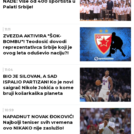
NADE: Više od 400 sportista u
Palati Srbije!
11:11
ZVEZDA AKTIVIRA "ŠOK-
BOMBU"! Teodosić dovodi
reprezentativca Srbije koji je
ovog leta oduševio naciju?!
11:04
BIO JE SILOVAN, A SAD
ISPALIO PARTIZAN! Ko je novi
saigrač Nikole Jokića o kome
bruji košarkaška planeta
10:59
NAPADNUT NOVAK ĐOKOVIĆ!
Najbolji teniser svih vremena
ovo NIKAKO nije zaslužio!