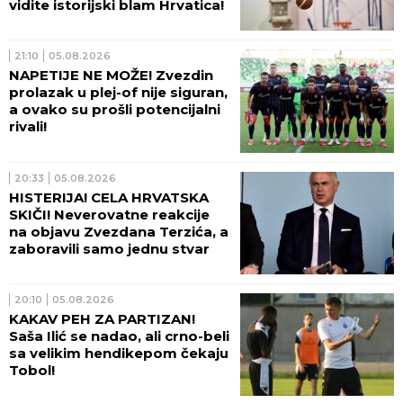
vidite istorijski blam Hrvatica!
21:10
05.08.2026
NAPETIJE NE MOŽE! Zvezdin
prolazak u plej-of nije siguran,
a ovako su prošli potencijalni
rivali!
20:33
05.08.2026
HISTERIJA! CELA HRVATSKA
SKIČI! Neverovatne reakcije
na objavu Zvezdana Terzića, a
zaboravili samo jednu stvar
20:10
05.08.2026
KAKAV PEH ZA PARTIZAN!
Saša Ilić se nadao, ali crno-beli
sa velikim hendikepom čekaju
Tobol!