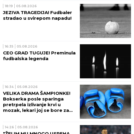
18:19
05.08.2026
JEZIVA TRAGEDIJA! Fudbaler
stradao u svirepom napadu!
16:35
05.08.2026
CEO GRAD TUGUJE! Preminula
fudbalska legenda
16:34
05.08.2026
VELIKA DRAMA ŠAMPIONKE!
Bokserka posle sparinga
pretrpela izlivanje krvi u
mozak, lekari joj se bore za
život!
14:26
05.08.2026
"ŽELIM MU MNOGO USPEHA,