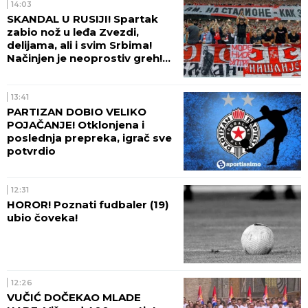
14:03
SKANDAL U RUSIJI! Spartak
zabio nož u leđa Zvezdi,
delijama, ali i svim Srbima!
Načinjen je neoprostiv greh!
(FOTO)
13:41
PARTIZAN DOBIO VELIKO
POJAČANJE! Otklonjena i
poslednja prepreka, igrač sve
potvrdio
12:31
HOROR! Poznati fudbaler (19)
ubio čoveka!
12:26
VUČIĆ DOČEKAO MLADE