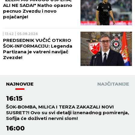
ALI NE SADA!" Natho opasno
pecnuo Zvezdu i novo
pojačanje!
13:42
05.08.2026
PREDSEDNIK VUČIĆ OTKRIO
ŠOK-INFORMACIJU: Legenda
Partizana je vatreni navijač
Zvezde!
NAJNOVIJE
NAJČITANIJE
16:15
ŠOK-BOMBA, MILICA I TERZA ZAKAZALI NOVI
SUSRET?! Ovo su svi detalji iznenadnog pomirenja,
Sofija će doživeti nervni slom!
16:00