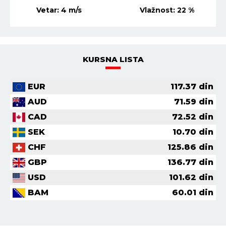
Vetar:
4
m/s
Vlažnost:
20
%
KURSNA LISTA
EUR
117.37
din
AUD
71.59
din
CAD
72.52
din
SEK
10.70
din
CHF
125.86
din
GBP
136.77
din
USD
101.62
din
BAM
60.01
din