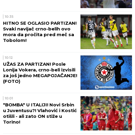
10:35
HITNO SE OGLASIO PARTIZAN!
Svaki navijač crno-belih ovo
mora da pročita pred meč sa
Tobolom!
10:12
UŽAS ZA PARTIZAN! Posle
Lonija Vokera, crno-beli izvisili
za još jedno MEGAPOJAČANJE!
(FOTO)
10:01
"BOMBA" U ITALIJI! Novi Srbin
u Juventusu?! Vlahović i Kostić
otišli - ali zato ON stiže u
Torino!