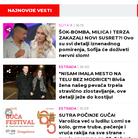
NAJNOVIJE VESTI
ELITA 9
16:15
ŠOK-BOMBA, MILICA I TERZA
ZAKAZALI NOVI SUSRET?! Ovo
su svi detalji iznenadnog
pomirenja, Sofija će doživeti
nervni slom!
ESTRADA
16:00
"NISAM IMALA MESTO NA
TELU BEZ MODRICE"! Bivša
žena našeg pevača trpela
stravično zlostavljanje, ove
detalji ježe do kostiju!
ESTRADA
15:59
SUTRA POČINJE GUČA!
Varošica već u ludilu: Lomi se
kolo, grme trube, pečenje i
vruća rakija na sve strane -