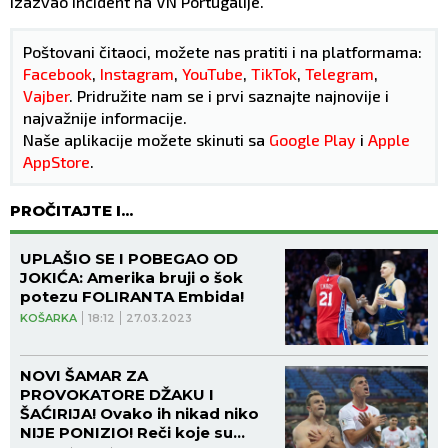
izazvao incident na VN Portugalije.
Poštovani čitaoci, možete nas pratiti i na platformama:
Facebook
,
Instagram
,
YouTube
,
TikTok
,
Telegram
,
Vajber
. Pridružite nam se i prvi saznajte najnovije i
najvažnije informacije.
Naše aplikacije možete skinuti sa
Google Play
i
Apple
AppStore
.
PROČITAJTE I...
UPLAŠIO SE I POBEGAO OD
JOKIĆA: Amerika bruji o šok
potezu FOLIRANTA Embida!
KOŠARKA
18:12
27.03.2023
NOVI ŠAMAR ZA
PROVOKATORE DŽAKU I
ŠAĆIRIJA! Ovako ih nikad niko
NIJE PONIZIO! Reči koje su