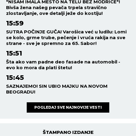
"NISAM IMALA MESTO NA TELU BEZ MODRICE"!
Bivša žena našeg pevača trpela stravično
zlostavljanje, ove detalji ježe do kostiju!
15:59
SUTRA POČINJE GUČA! Varošica već u ludilu: Lomi
se kolo, grme trube, pečenje i vruća rakija na sve
strane - sve je spremno za 65. Sabor!
15:51
Šta ako vam padne deo fasade na automobil -
evo ko mora da plati štetu!
15:45
SAZNAJEMO! SIN UBIO MAJKU NA NOVOM
BEOGRADU!
POGLEDAJ SVE NAJNOVIJE VESTI
ŠTAMPANO IZDANJE