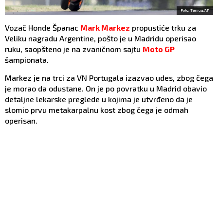
Foto: Tanjug/AP
Vozač Honde Španac
Mark Markez
propustiće trku za
Veliku nagradu Argentine, pošto je u Madridu operisao
ruku, saopšteno je na zvaničnom sajtu
Moto GP
šampionata.
Markez je na trci za VN Portugala izazvao udes, zbog čega
je morao da odustane. On je po povratku u Madrid obavio
detaljne lekarske preglede u kojima je utvrđeno da je
slomio prvu metakarpalnu kost zbog čega je odmah
operisan.