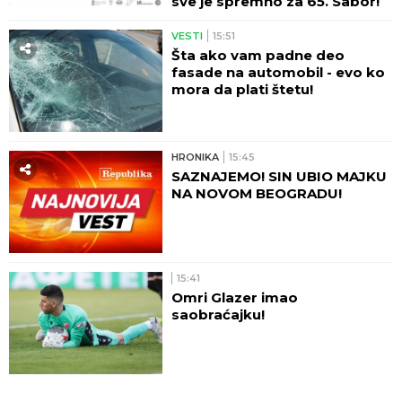
sve je spremno za 65. Sabor!
VESTI
15:51
Šta ako vam padne deo
fasade na automobil - evo ko
mora da plati štetu!
HRONIKA
15:45
SAZNAJEMO! SIN UBIO MAJKU
NA NOVOM BEOGRADU!
15:41
Omri Glazer imao
saobraćajku!