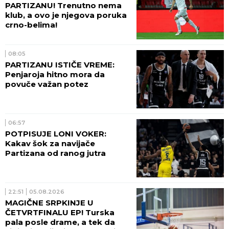
PARTIZANU! Trenutno nema
klub, a ovo je njegova poruka
crno-belima!
08:05
PARTIZANU ISTIČE VREME:
Penjaroja hitno mora da
povuče važan potez
06:57
POTPISUJE LONI VOKER:
Kakav šok za navijače
Partizana od ranog jutra
22:51
05.08.2026
MAGIČNE SRPKINJE U
ČETVRTFINALU EP! Turska
pala posle drame, a tek da