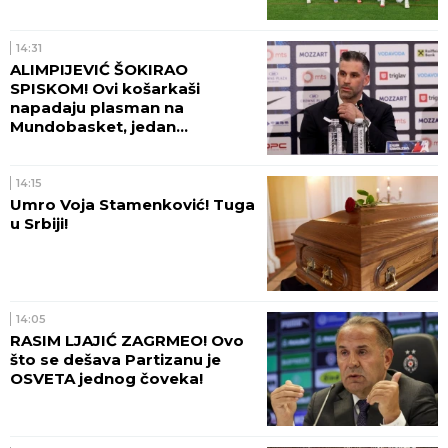
Beogradu!
14:31
ALIMPIJEVIĆ ŠOKIRAO
SPISKOM! Ovi košarkaši
napadaju plasman na
Mundobasket, jedan
OGROMAN IZOSTANAK!
14:15
Umro Voja Stamenković! Tuga
u Srbiji!
14:05
RASIM LJAJIĆ ZAGRMEO! Ovo
što se dešava Partizanu je
OSVETA jednog čoveka!