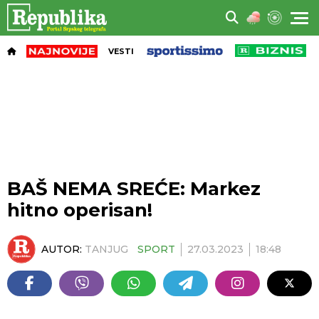
VESTI
BAŠ NEMA SREĆE: Markez
hitno operisan!
AUTOR:
TANJUG
SPORT
27.03.2023
18:48