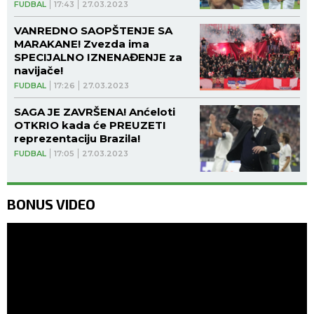
OBIŠLE SVET!
FUDBAL
17:43
27.03.2023
VANREDNO SAOPŠTENJE SA
MARAKANE! Zvezda ima
SPECIJALNO IZNENAĐENJE za
navijače!
FUDBAL
17:26
27.03.2023
SAGA JE ZAVRŠENA! Anćeloti
OTKRIO kada će PREUZETI
reprezentaciju Brazila!
FUDBAL
17:05
27.03.2023
BONUS VIDEO