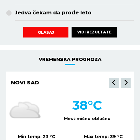
Jedva čekam da prođe leto
VIDI REZULTATE
GLASAJ
VREMENSKA PROGNOZA
NIŠ
36
°C
Mestimično oblačno
Min temp:
21
°C
Max temp:
37
°C