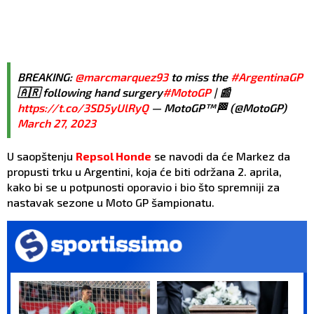
BREAKING:
@marcmarquez93
to miss the
#ArgentinaGP
🇦🇷 following hand surgery
#MotoGP
| 📰
https://t.co/3SD5yUlRyQ
— MotoGP™🏁 (@MotoGP)
March 27, 2023
U saopštenju
Repsol Honde
se navodi da će Markez da
propusti trku u Argentini, koja će biti održana 2. aprila,
kako bi se u potpunosti oporavio i bio što spremniji za
nastavak sezone u Moto GP šampionatu.