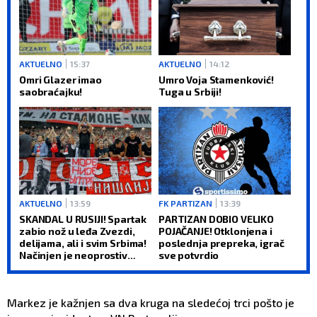
AKTUELNO
15:37
AKTUELNO
14:12
Omri Glazer imao
Umro Voja Stamenković!
saobraćajku!
Tuga u Srbiji!
AKTUELNO
13:59
FK PARTIZAN
13:39
SKANDAL U RUSIJI! Spartak
PARTIZAN DOBIO VELIKO
zabio nož u leđa Zvezdi,
POJAČANJE! Otklonjena i
delijama, ali i svim Srbima!
poslednja prepreka, igrač
Načinjen je neoprostiv
sve potvrdio
greh! (FOTO)
Markez je kažnjen sa dva kruga na sledećoj trci pošto je