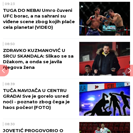
09:23
TUGA DO NEBA! Umro čuveni
UFC borac, a na sahrani su
viđene scene zbog kojih plače
cela planeta! (VIDEO)
08:50
ZDRAVKO KUZMANOVIĆ U
SRCU SKANDALA: Slikao se sa
Džakom, a onda se javila
njegova žena
08:39
TUČA NAVIJAČA U CENTRU
GRADA! Sve je gorelo usred
noći - poznato zbog čega je
haos počeo! (FOTO)
08:30
JOVETIĆ PROGOVORIO O