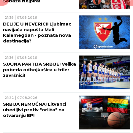
Šabaza Nejpira!
21:39
07.08.2026
DELIJE U NEVERICI! Ljubimac
navijača napušta Mali
Kalemegdan - poznata nova
destinacija?
21:36
07.08.2026
SJAJNA PARTIJA SRBIJE! Velika
pobeda odbojkašica u triler
završnici!
21:22
07.08.2026
SRBIJA NEMOĆNA! Litvanci
ubedljivi protiv "orlića" na
otvaranju EP!