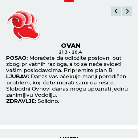
OVAN
21.3 - 20.4
na
POSAO:
Moraćete da odložite poslovni put
P
i
zbog privatnih razloga, a to se neće svideti
sa
i.
vašim poslodavcima. Pripremite plan B.
st
LJUBAV:
Danas vas očekuje manji porodičan
ne
problem, koji ćete morati sami da rešite.
L
Slobodni Ovnovi danas mogu upoznati jednu
fi
zanimljivu Vodoliju.
bu
ZDRAVLJE:
Solidno.
k
Z