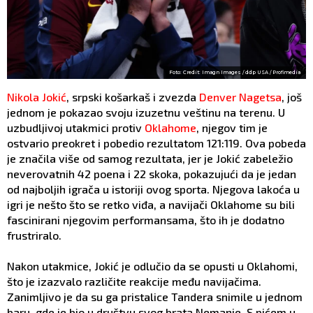
Foto: Credit: Imagn Images / ddp USA / Profimedia
Nikola Jokić
, srpski košarkaš i zvezda
Denver Nagetsa
, još
jednom je pokazao svoju izuzetnu veštinu na terenu. U
uzbudljivoj utakmici protiv
Oklahome
, njegov tim je
ostvario preokret i pobedio rezultatom 121:119. Ova pobeda
je značila više od samog rezultata, jer je Jokić zabeležio
neverovatnih 42 poena i 22 skoka, pokazujući da je jedan
od najboljih igrača u istoriji ovog sporta. Njegova lakoća u
igri je nešto što se retko viđa, a navijači Oklahome su bili
fascinirani njegovim performansama, što ih je dodatno
frustriralo.
Nakon utakmice, Jokić je odlučio da se opusti u Oklahomi,
što je izazvalo različite reakcije među navijačima.
Zanimljivo je da su ga pristalice Tandera snimile u jednom
baru, gde je bio u društvu svog brata Nemanje. S pićem u