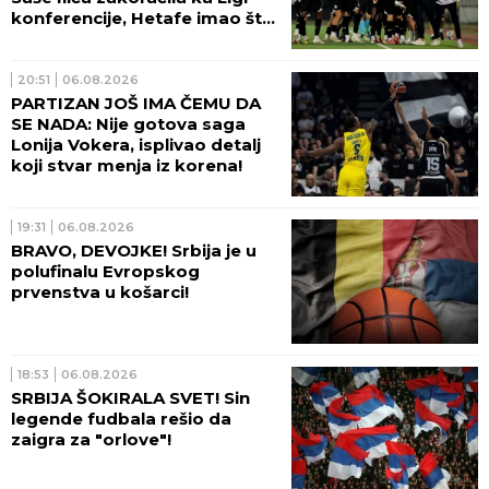
konferencije, Hetafe imao šta
da vidi!
20:51
06.08.2026
PARTIZAN JOŠ IMA ČEMU DA
SE NADA: Nije gotova saga
Lonija Vokera, isplivao detalj
koji stvar menja iz korena!
19:31
06.08.2026
BRAVO, DEVOJKE! Srbija je u
polufinalu Evropskog
prvenstva u košarci!
18:53
06.08.2026
SRBIJA ŠOKIRALA SVET! Sin
legende fudbala rešio da
zaigra za "orlove"!