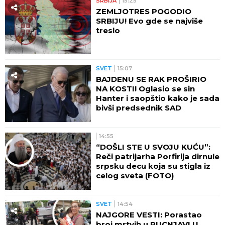
SRBIJA
15:25
ZEMLJOTRES POGODIO
SRBIJU! Evo gde se najviše
treslo
SVET
15:07
BAJDENU SE RAK PROŠIRIO
NA KOSTI! Oglasio se sin
Hanter i saopštio kako je sada
bivši predsednik SAD
14:55
“DOŠLI STE U SVOJU KUĆU”:
Reči patrijarha Porfirija dirnule
srpsku decu koja su stigla iz
celog sveta (FOTO)
SVET
14:54
NAJGORE VESTI: Porastao
broj mrtvih u PUCNJAVI U