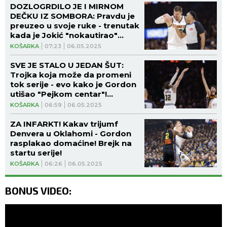
DOZLOGRDILO JE I MIRNOM
DEČKU IZ SOMBORA: Pravdu je
preuzeo u svoje ruke - trenutak
kada je Jokić "nokautirao"
košarkaša Oklahome! (VIDEO)
KOŠARKA
07:23
06.05.2025
SVE JE STALO U JEDAN ŠUT:
Trojka koja može da promeni
tok serije - evo kako je Gordon
utišao "Pejkom centar"!
(VIDEO)
KOŠARKA
06:59
06.05.2025
ZA INFARKT! Kakav trijumf
Denvera u Oklahomi - Gordon
rasplakao domaćine! Brejk na
startu serije!
KOŠARKA
06:26
06.05.2025
BONUS VIDEO: