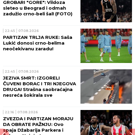
GROBARI "GORE": Vildoza
sleteo u Beograd i odmah
zadužio crno-beli šal! (FOTO)
22:45
07.08.2026
PARTIZAN TRLJA RUKE: Saša
Lukić donosi crno-belima
neočekivanu zaradu!
22:45
07.08.2026
JEZIVA SMRT: IZGORELI
ČUVENI BORAC I TRI NJEGOVA
DRUGA! Strašna saobraćajna
nesreća šokirala sve
22:16
07.08.2026
ZVEZDA I PARTIZAN MORAJU
DA OBRATE PAŽNJU: Ovo
spaja Džabarija Parkera i