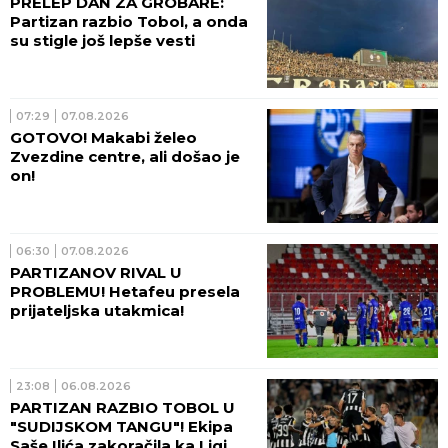
PRELEP DAN ZA GROBARE:
Partizan razbio Tobol, a onda
su stigle još lepše vesti
07:29
07.08.2026
GOTOVO! Makabi želeo
Zvezdine centre, ali došao je
on!
06:30
07.08.2026
PARTIZANOV RIVAL U
PROBLEMU! Hetafeu presela
prijateljska utakmica!
23:08
06.08.2026
PARTIZAN RAZBIO TOBOL U
"SUDIJSKOM TANGU"! Ekipa
Saše Ilića zakoračila ka Ligi