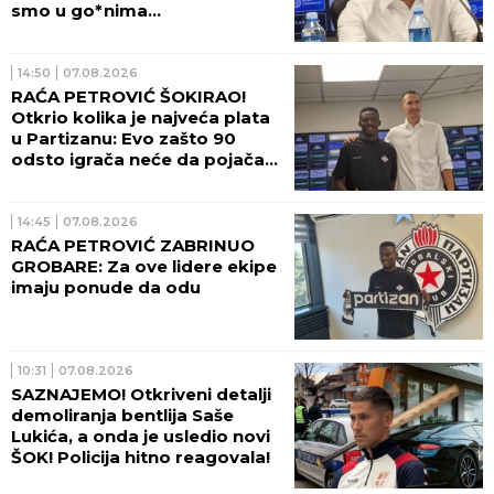
smo u go*nima...
14:50
07.08.2026
RAĆA PETROVIĆ ŠOKIRAO!
Otkrio kolika je najveća plata
u Partizanu: Evo zašto 90
odsto igrača neće da pojača
crno-bele! (VIDEO)
14:45
07.08.2026
RAĆA PETROVIĆ ZABRINUO
GROBARE: Za ove lidere ekipe
imaju ponude da odu
10:31
07.08.2026
SAZNAJEMO! Otkriveni detalji
demoliranja bentlija Saše
Lukića, a onda je usledio novi
ŠOK! Policija hitno reagovala!