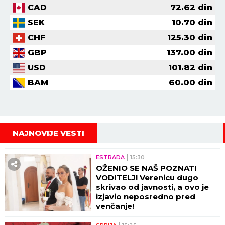
CAD
72.62
din
SEK
10.70
din
CHF
125.30
din
GBP
137.00
din
USD
101.82
din
BAM
60.00
din
NAJNOVIJE VESTI
ESTRADA
15:30
OŽENIO SE NAŠ POZNATI
VODITELJ! Verenicu dugo
skrivao od javnosti, a ovo je
izjavio neposredno pred
venčanje!