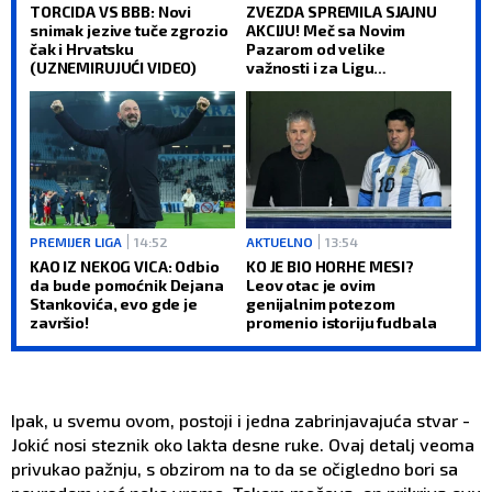
TORCIDA VS BBB: Novi
ZVEZDA SPREMILA SJAJNU
snimak jezive tuče zgrozio
AKCIJU! Meč sa Novim
čak i Hrvatsku
Pazarom od velike
(UZNEMIRUJUĆI VIDEO)
važnosti i za Ligu
šampiona!
PREMIJER LIGA
14:52
AKTUELNO
13:54
KAO IZ NEKOG VICA: Odbio
KO JE BIO HORHE MESI?
da bude pomoćnik Dejana
Leov otac je ovim
Stankovića, evo gde je
genijalnim potezom
završio!
promenio istoriju fudbala
Ipak, u svemu ovom, postoji i jedna zabrinjavajuća stvar -
Jokić nosi steznik oko lakta desne ruke. Ovaj detalj veoma
privukao pažnju, s obzirom na to da se očigledno bori sa