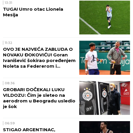
13:31
TUGA! Umro otac Lionela
Mesija
11:32
OVO JE NAJVEĆA ZABLUDA O
NOVAKU ĐOKOVIĆU! Goran
Ivanišević šokirao poređenjem
Noleta sa Federerom i
Nadalom
08:36
GROBARI DOČEKALI LUKU
VILDOZU: Čim je sleteo na
aerodrom u Beogradu usledio
je šok
06:59
STIGAO ARGENTINAC,