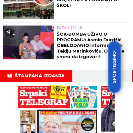
ŠKOLI
ELITA 9
14:45
ŠOK-BOMBA UŽIVO U
PROGRAMU: Asmin Durdžić
OBELODANIO informaciju o
Takiju Marinkoviću, OVO nije
SPORTISSIMO
smeo da izgovori!
ŠTAMPANA IZDANJA