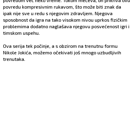
povredom već neko vreme. Tokom mečeva, on prikriva ovu
povredu kompresivnim rukavom, što može biti znak da
ipak nije sve u redu s njegovim zdravljem. Njegova
sposobnost da igra na tako visokom nivou uprkos fizičkim
problemima dodatno naglašava njegovu posvećenost igri i
timskom uspehu.
Ova serija tek počinje, a s obzirom na trenutnu formu
Nikole Jokića, možemo očekivati još mnogo uzbudljivih
trenutaka.