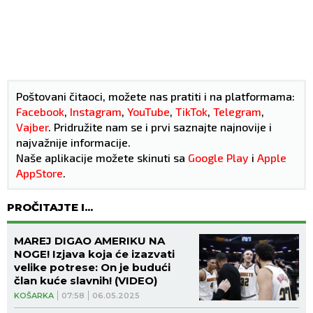
Poštovani čitaoci, možete nas pratiti i na platformama:
Facebook
,
Instagram
,
YouTube
,
TikTok
,
Telegram
,
Vajber
. Pridružite nam se i prvi saznajte najnovije i
najvažnije informacije.
Naše aplikacije možete skinuti sa
Google Play
i
Apple
AppStore
.
PROČITAJTE I...
MAREJ DIGAO AMERIKU NA
NOGE! Izjava koja će izazvati
velike potrese: On je budući
član kuće slavnih! (VIDEO)
KOŠARKA
07:58
06.05.2025