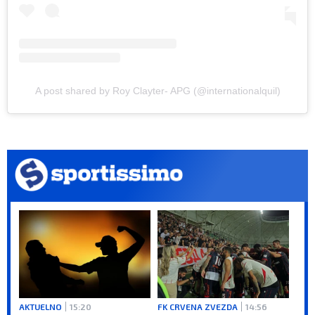
A post shared by Roy Clayter- APG (@internationalquil)
AKTUELNO
15:20
FK CRVENA ZVEZDA
14:56