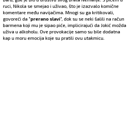
ruci, Nikola se smejao i uživao, što je izazvalo komične
komentare među navijačima. Mnogi su ga kritikovali,
govoreći da "
prerano slavi
", dok su se neki šalili na račun
barmena koji mu je sipao piće, implicirajući da Jokić možda
uživa u alkoholu. Ove provokacije samo su bile dodatna
kap u moru emocija koje su pratili ovu utakmicu.