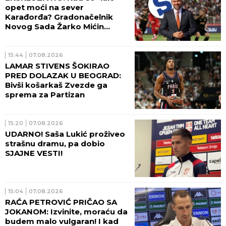
opet moći na sever
Karađorđa? Gradonačelnik
Novog Sada Žarko Mićin
progovorio za Sportissimo!
15:44
07.08.2026
LAMAR STIVENS ŠOKIRAO
PRED DOLAZAK U BEOGRAD:
Bivši košarkaš Zvezde ga
sprema za Partizan
15:20
07.08.2026
UDARNO! Saša Lukić proživeo
strašnu dramu, pa dobio
SJAJNE VESTI!
15:04
07.08.2026
RAĆA PETROVIĆ PRIČAO SA
JOKANOM: Izvinite, moraću da
budem malo vulgaran! I kad