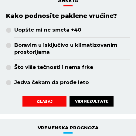
ANKETA
Kako podnosite paklene vrućine?
Uopšte mi ne smeta +40
Boravim u isključivo u klimatizovanim
prostorijama
Što više tečnosti i nema frke
Jedva čekam da prođe leto
VIDI REZULTATE
GLASAJ
VREMENSKA PROGNOZA