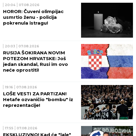
20:04
07.08.2026
HOROR: Čuveni olimpijac
usmrtio ženu - policija
pokrenula istragu!
20:03
07.08.2026
RUSIJA ŠOKIRANA NOVIM
POTEZOM HRVATSKE: Još
jedan skandal, Rusi im ovo
neće oprostiti!
19:16
07.08.2026
LOŠE VESTI ZA PARTIZAN!
Hetafe ozvaničio "bombu" iz
reprezentacije!
17:55
07.08.2026
EKSKLUZIVNO! Kad će "lale"