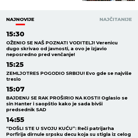
NAJNOVIJE
NAJČITANIJE
15:30
OŽENIO SE NAŠ POZNATI VODITELJ! Verenicu
dugo skrivao od javnosti, a ovo je izjavio
neposredno pred venčanje!
15:25
ZEMLJOTRES POGODIO SRBIJU! Evo gde se najviše
treslo
15:07
BAJDENU SE RAK PROŠIRIO NA KOSTI! Oglasio se
sin Hanter i saopštio kako je sada bivši
predsednik SAD
14:55
“DOŠLI STE U SVOJU KUĆU”: Reči patrijarha
Porfirija dirnule srpsku decu koja su stigla iz celog