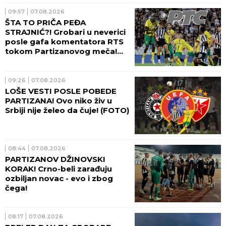
09:57
07.08.2026
ŠTA TO PRIČA PEĐA
STRAJNIĆ?! Grobari u neverici
posle gafa komentatora RTS
tokom Partizanovog meča!
(VIDEO)
09:26
07.08.2026
LOŠE VESTI POSLE POBEDE
PARTIZANA! Ovo niko živ u
Srbiji nije želeo da čuje! (FOTO)
08:44
07.08.2026
PARTIZANOV DŽINOVSKI
KORAK! Crno-beli zarađuju
ozbiljan novac - evo i zbog
čega!
08:17
07.08.2026