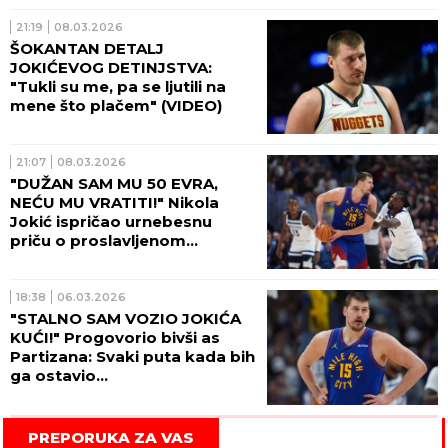
21:19
08.03.2026
ŠOKANTAN DETALJ
JOKIĆEVOG DETINJSTVA:
"Tukli su me, pa se ljutili na
mene što plačem" (VIDEO)
21:07
08.03.2026
"DUŽAN SAM MU 50 EVRA,
NEĆU MU VRATITI!" Nikola
Jokić ispričao urnebesnu
priču o proslavljenom
srpskom košarkašu
18:38
06.03.2026
"STALNO SAM VOZIO JOKIĆA
KUĆI!" Progovorio bivši as
Partizana: Svaki puta kada bih
ga ostavio...
PREPORUKA ZA VAS