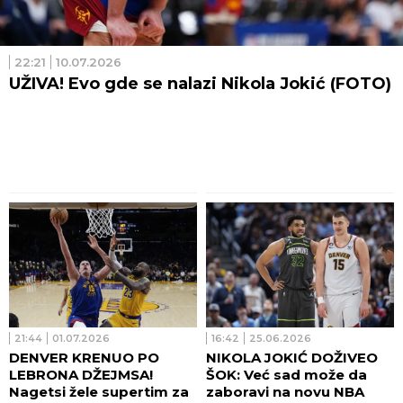
22:21
10.07.2026
UŽIVA! Evo gde se nalazi Nikola Jokić (FOTO)
21:44
01.07.2026
16:42
25.06.2026
DENVER KRENUO PO
NIKOLA JOKIĆ DOŽIVEO
LEBRONA DŽEJMSA!
ŠOK: Već sad može da
Nagetsi žele supertim za
zaboravi na novu NBA