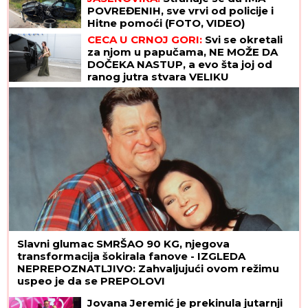
POVREĐENIH, sve vrvi od policije i
Hitne pomoći (FOTO, VIDEO)
CECA U CRNOJ GORI:
Svi se okretali
za njom u papučama, NE MOŽE DA
DOČEKA NASTUP, a evo šta joj od
ranog jutra stvara VELIKU
NELAGODU! (VIDEO)
Slavni glumac SMRŠAO 90 KG, njegova
transformacija šokirala fanove - IZGLEDA
NEPREPOZNATLJIVO: Zahvaljujući ovom režimu
uspeo je da se PREPOLOVI
Jovana Jeremić je prekinula jutarnji