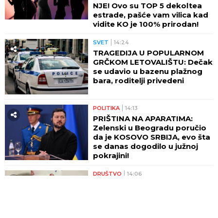
NJE! Ovo su TOP 5 dekoltea
estrade, pašće vam vilica kad
vidite KO je 100% prirodan!
SVET
14:24
TRAGEDIJA U POPULARNOM
GRČKOM LETOVALIŠTU: Dečak
se udavio u bazenu plažnog
bara, roditelji privedeni
POLITIKA
14:13
PRIŠTINA NA APARATIMA:
Zelenski u Beogradu poručio
da je KOSOVO SRBIJA, evo šta
se danas dogodilo u južnoj
pokrajini!
DRUŠTVO
14:06
Orban se opustio u Guči: Sa
čuvenim majstorom trube
nazdravljao srpskom
šljivovicom (FOTO)