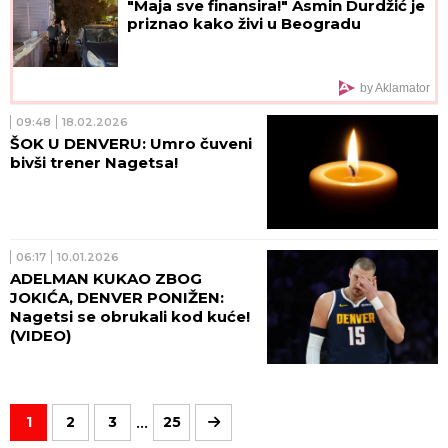
"Maja sve finansira!" Asmin Durdžić je
priznao kako živi u Beogradu
by Aklamator
09:48
18.02.2026
ŠOK U DENVERU: Umro čuveni
bivši trener Nagetsa!
06:17
10.01.2026
ADELMAN KUKAO ZBOG
JOKIĆA, DENVER PONIŽEN:
Nagetsi se obrukali kod kuće!
(VIDEO)
...
1
2
3
25