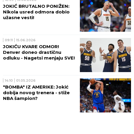
JOKIĆ BRUTALNO PONIŽEN:
Nikola usred odmora dobio
užasne vesti!
09:11
15.06.2026
JOKIĆU KVARE ODMOR!
Denver doneo drastičnu
odluku - Nagetsi menjaju SVE!
14:10
01.05.2026
"BOMBA" IZ AMERIKE: Jokić
dobija novog trenera - stiže
NBA šampion?