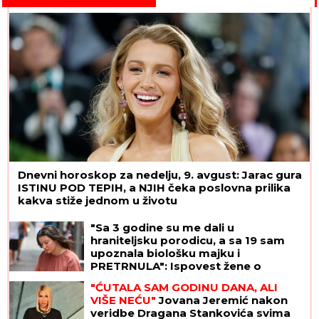
Dnevni horoskop za nedelju, 9. avgust: Jarac gura
ISTINU POD TEPIH, a NJIH čeka poslovna prilika
kakva stiže jednom u životu
"Sa 3 godine su me dali u
hraniteljsku porodicu, a sa 19 sam
upoznala biološku majku i
PRETRNULA": Ispovest žene o
potrazi za korenima koja se nije
"ĆUTALA SAM GODINU DANA, ALI
završila kao u bajci
VIŠE NEĆU"
Jovana Jeremić nakon
veridbe Dragana Stankovića svima