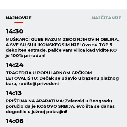
NAJNOVIJE
NAJČITANIJE
14:30
MUŠKARCI GUBE RAZUM ZBOG NJIHOVIH OBLINA,
A SVE SU SUILIKONSKEOSIM NJE! Ovo su TOP 5
dekoltea estrade, pašće vam vilica kad vidite KO
je 100% prirodan!
14:24
TRAGEDIJA U POPULARNOM GRČKOM
LETOVALIŠTU: Dečak se udavio u bazenu plažnog
bara, roditelji privedeni
14:13
PRIŠTINA NA APARATIMA: Zelenski u Beogradu
poručio da je KOSOVO SRBIJA, evo šta se danas
dogodilo u južnoj pokrajini!
14:06