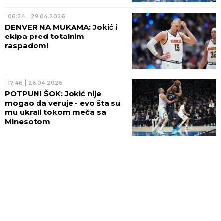
06:24
29.04.2026
DENVER NA MUKAMA: Jokić i
ekipa pred totalnim
raspadom!
17:46
26.04.2026
POTPUNI ŠOK: Jokić nije
mogao da veruje - evo šta su
mu ukrali tokom meča sa
Minesotom