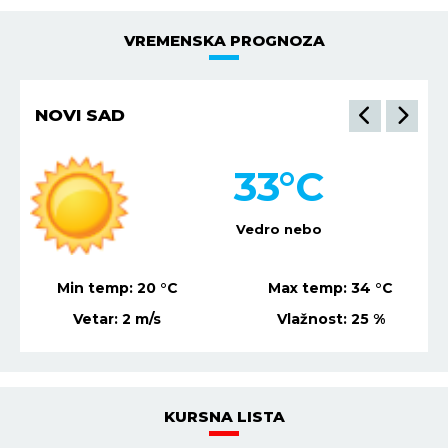
VREMENSKA PROGNOZA
NOVI SAD
33
°C
Vedro nebo
Min temp:
20
°C
Max temp:
34
°C
Vetar:
2
m/s
Vlažnost:
25
%
KURSNA LISTA