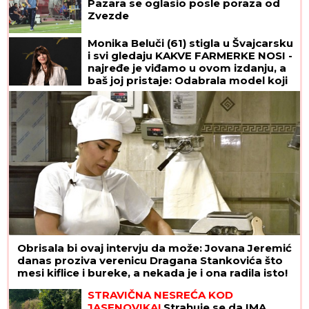
Pazara se oglasio posle poraza od
Zvezde
Monika Beluči (61) stigla u Švajcarsku
i svi gledaju KAKVE FARMERKE NOSI -
najređe je viđamo u ovom izdanju, a
baš joj pristaje: Odabrala model koji
izdužuje figuru, a onda se vratila
prepoznatljivom stilu
Obrisala bi ovaj intervju da može: Jovana Jeremić
danas proziva verenicu Dragana Stankovića što
mesi kiflice i bureke, a nekada je i ona radila isto!
STRAVIČNA NESREĆA KOD
JASENOVIKA!
Strahuje se da IMA