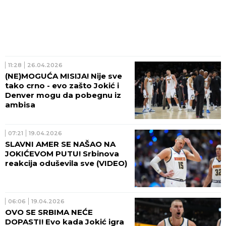
11:28
26.04.2026
(NE)MOGUĆA MISIJA! Nije sve
tako crno - evo zašto Jokić i
Denver mogu da pobegnu iz
ambisa
07:21
19.04.2026
SLAVNI AMER SE NAŠAO NA
JOKIĆEVOM PUTU! Srbinova
reakcija oduševila sve (VIDEO)
06:06
19.04.2026
OVO SE SRBIMA NEĆE
DOPASTI! Evo kada Jokić igra