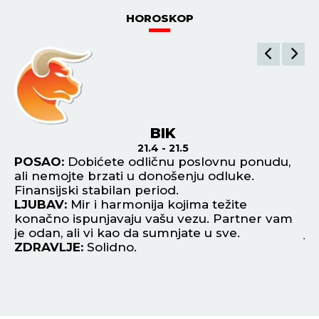
HOROSKOP
BIK
21.4 - 21.5
ka
POSAO:
Dobićete odličnu poslovnu ponudu,
P
ali nemojte brzati u donošenju odluke.
od
Finansijski stabilan period.
Ti
LJUBAV:
Mir i harmonija kojima težite
si
konačno ispunjavaju vašu vezu. Partner vam
L
je odan, ali vi kao da sumnjate u sve.
je
ZDRAVLJE:
Solidno.
ne
Z