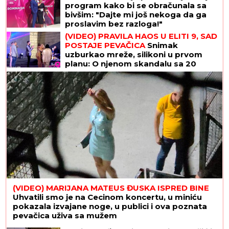
program kako bi se obračunala sa
bivšim: "Dajte mi još nekoga da ga
proslavim bez razloga!"
(VIDEO) PRAVILA HAOS U ELITI 9, SAD
POSTAJE PEVAČICA
Snimak
uzburkao mreže, silikoni u prvom
planu: O njenom skandalu sa 20
godina starijim brujao Balkan
(VIDEO) MARIJANA MATEUS ĐUSKA ISPRED BINE
Uhvatili smo je na Cecinom koncertu, u miniću
pokazala izvajane noge, u publici i ova poznata
pevačica uživa sa mužem