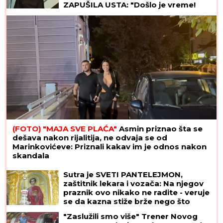
ZAPUŠILA USTA: "Došlo je vreme!
Niko me neće iskoristiti"
(FOTO) "MAJA SVE PLAĆA"
Asmin priznao šta se
dešava nakon rijalitija, ne odvaja se od
Marinkovićeve: Priznali kakav im je odnos nakon
skandala
Sutra je SVETI PANTELEJMON,
zaštitnik lekara i vozača: Na njegov
praznik ovo nikako ne radite - veruje
se da kazna stiže brže nego što
mislite
"Zaslužili smo više" Trener Novog