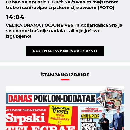
Orban se opustio u Guči: Sa čuvenim majstorom
trube nazdravljao srpskom šljivovicom (FOTO)
14:04
VELIKA DRAMA I OČAJNE VESTI! Košarkaška Srbija
se ovome baš nije nadala - ali nije još sve
izgubljeno!
POGLEDAJ SVE NAJNOVIJE VESTI
ŠTAMPANO IZDANJE