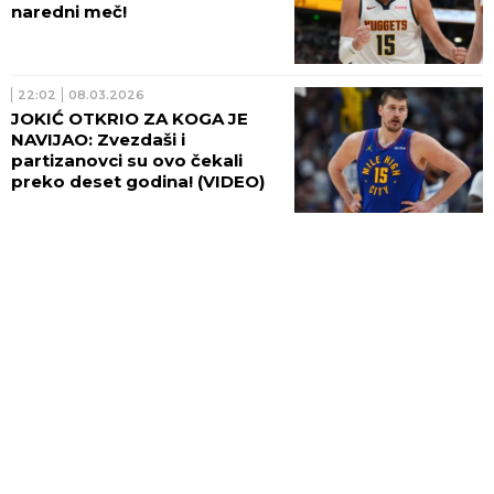
naredni meč!
22:02
08.03.2026
JOKIĆ OTKRIO ZA KOGA JE
NAVIJAO: Zvezdaši i
partizanovci su ovo čekali
preko deset godina! (VIDEO)