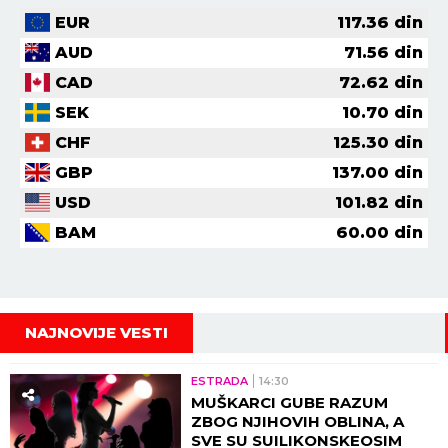
EUR
117.36
din
AUD
71.56
din
CAD
72.62
din
SEK
10.70
din
CHF
125.30
din
GBP
137.00
din
USD
101.82
din
BAM
60.00
din
NAJNOVIJE VESTI
ESTRADA
14:30
MUŠKARCI GUBE RAZUM
ZBOG NJIHOVIH OBLINA, A
SVE SU SUILIKONSKEOSIM