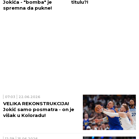
Jokića - "bomba" je
titulu?!
spremna da pukne!
07:03
22.06.2026
VELIKA REKONSTRUKCIJA!
Jokić samo posmatra - on je
višak u Koloradu!
12:39
15.06.2026