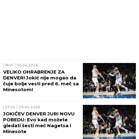
18:01
30.04.2026
VELIKO OHRABRENJE ZA
DENVER! Jokić nije mogao da
čuje bolje vesti pred 6. meč sa
Minesotom!
07:34
29.04.2026
JOKIĆEV DENVER JURI NOVU
POBEDU: Evo kad možete
gledati šesti meč Nagetsa i
Minesote