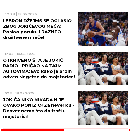
22:28
18.05.2025
LEBRON DŽEJMS SE OGLASIO
ZBOG JOKIĆEVOG MEČA:
Poslao poruku i RAZNEO
društvene mreže!
17:04
18.05.2025
OTKRIVENO ŠTA JE JOKIĆ
RADIO I PRIČAO NA TAJM-
AUTOVIMA: Evo kako je Srbin
odveo Nagetse do majstorice!
07:11
18.05.2025
JOKIĆA NIKO NIKADA NIJE
OVAKO PONIZIO! Za nevericu -
Denver nema šta da traži u
majstorici!