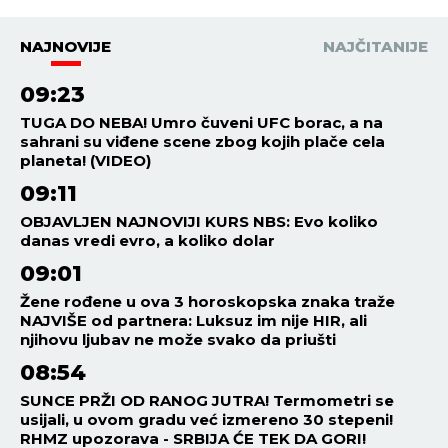
NAJNOVIJE
NAJČITANIJE
09:23
TUGA DO NEBA! Umro čuveni UFC borac, a na
sahrani su viđene scene zbog kojih plače cela
planeta! (VIDEO)
09:11
OBJAVLJEN NAJNOVIJI KURS NBS: Evo koliko
danas vredi evro, a koliko dolar
09:01
Žene rođene u ova 3 horoskopska znaka traže
NAJVIŠE od partnera: Luksuz im nije HIR, ali
njihovu ljubav ne može svako da priušti
08:54
SUNCE PRŽI OD RANOG JUTRA! Termometri se
usijali, u ovom gradu već izmereno 30 stepeni!
RHMZ upozorava - SRBIJA ĆE TEK DA GORI!