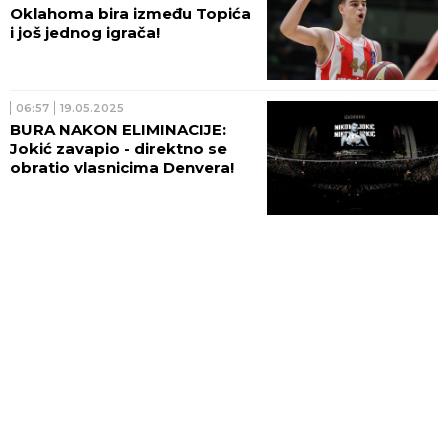
Oklahoma bira između Topića
i još jednog igrača!
06:57
19.05.2025
BURA NAKON ELIMINACIJE:
Jokić zavapio - direktno se
obratio vlasnicima Denvera!