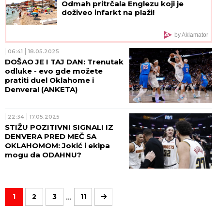
Odmah pritrčala Englezu koji je
doživeo infarkt na plaži!
by Aklamator
06:41
18.05.2025
DOŠAO JE I TAJ DAN: Trenutak
odluke - evo gde možete
pratiti duel Oklahome i
Denvera! (ANKETA)
22:34
17.05.2025
STIŽU POZITIVNI SIGNALI IZ
DENVERA PRED MEČ SA
OKLAHOMOM: Jokić i ekipa
mogu da ODAHNU?
...
1
2
3
11