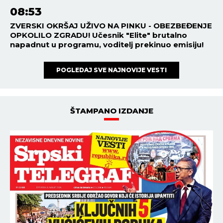
08:53
ZVERSKI OKRŠAJ UŽIVO NA PINKU - OBEZBEĐENJE
OPKOLILO ZGRADU! Učesnik "Elite" brutalno
napadnut u programu, voditelj prekinuo emisiju!
POGLEDAJ SVE NAJNOVIJE VESTI
ŠTAMPANO IZDANJE