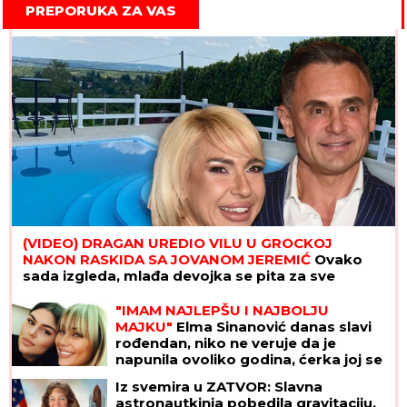
PREPORUKA ZA VAS
(VIDEO) DRAGAN UREDIO VILU U GROCKOJ
NAKON RASKIDA SA JOVANOM JEREMIĆ
Ovako
sada izgleda, mlađa devojka se pita za sve
"IMAM NAJLEPŠU I NAJBOLJU
MAJKU"
Elma Sinanović danas slavi
rođendan, niko ne veruje da je
napunila ovoliko godina, ćerka joj se
obratila emotivnim rečima
Iz svemira u ZATVOR: Slavna
astronautkinja pobedila gravitaciju,