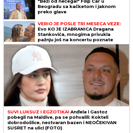
"Beži od nečega!" Filip Car u
Beogradu sa kačketom i jaknom
preko glave
VERIO JE POSLE TRI MESECA VEZE:
Evo KO JE IZABRANICA Dragana
Stankovića, mnogima privukla
pažnju još na koncertu poznate
pevačice!
SUVI LUKSUZ I EGZOTIKA!
Anđela i Gastoz
pobegli na Maldive, pa se pohvalili: Kokteli
dobrodošlice, nestvaran bazen i NEOČEKIVAN
SUSRET na ulici (FOTO)