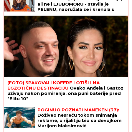
ali ne i LJUBOMORU - stavila je
PELENU, naoružala se i krenula u
OBRAČUN sa rivalkom
(FOTO) SPAKOVALI KOFERE I OTIŠLI NA
EGZOTIČNU DESTINACIJU
Ovako Anđela i Gastoz
uživaju nakon pomirenja, ona puni baterije pred
"Elitu 10"
POGINUO POZNATI MANEKEN (37):
Doživeo nesreću tokom snimanja
reklame, u rijalitiju bio sa devojkom
Marijom Maksimović