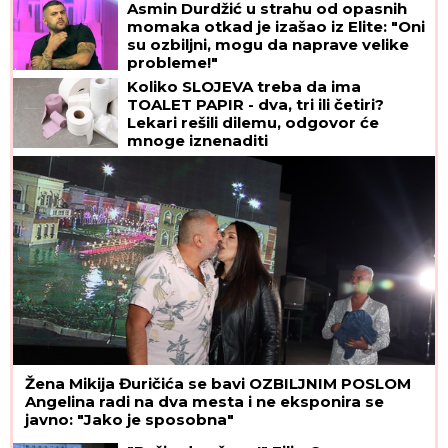
Asmin Durdžić u strahu od opasnih
momaka otkad je izašao iz Elite: "Oni
su ozbiljni, mogu da naprave velike
probleme!"
Koliko SLOJEVA treba da ima
TOALET PAPIR - dva, tri ili četiri?
Lekari rešili dilemu, odgovor će
mnoge iznenaditi
Žena Mikija Đuričića se bavi OZBILJNIM POSLOM
Angelina radi na dva mesta i ne eksponira se
javno: "Jako je sposobna"