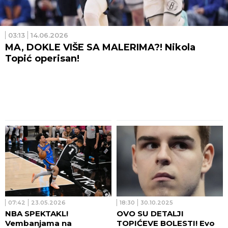
03:13
14.06.2026
MA, DOKLE VIŠE SA MALERIMA?! Nikola
Topić operisan!
07:42
23.05.2026
18:30
30.10.2025
NBA SPEKTAKL!
OVO SU DETALJI
Vembanjama na
TOPIĆEVE BOLESTI! Evo