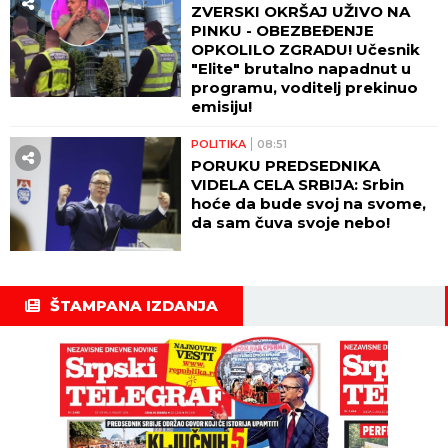
ZVERSKI OKRŠAJ UŽIVO NA
PINKU - OBEZBEĐENJE
OPKOLILO ZGRADU! Učesnik
"Elite" brutalno napadnut u
programu, voditelj prekinuo
emisiju!
POLITIKA
08:51
PORUKU PREDSEDNIKA
VIDELA CELA SRBIJA: Srbin
hoće da bude svoj na svome,
da sam čuva svoje nebo!
ŠTAMPANA IZDANJA