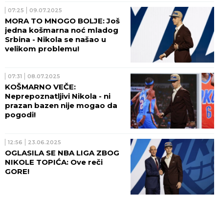
07:25
09.07.2025
MORA TO MNOGO BOLJE: Još
jedna košmarna noć mladog
Srbina - Nikola se našao u
velikom problemu!
07:31
08.07.2025
KOŠMARNO VEČE:
Neprepoznatljivi Nikola - ni
prazan bazen nije mogao da
pogodi!
12:56
23.06.2025
OGLASILA SE NBA LIGA ZBOG
NIKOLE TOPIĆA: Ove reči
GORE!