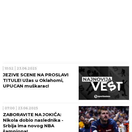
10:52
23.06.2025
JEZIVE SCENE NA PROSLAVI
TITULE! Užas u Oklahomi,
UPUCAN muškarac!
07:00
23.06.2025
ZABORAVITE NA JOKIĆA:
Nikola dobio naslednika -
Srbija ima novog NBA
šampiona!