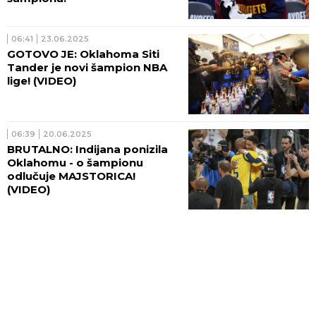
06:41
23.06.2025
GOTOVO JE: Oklahoma Siti
Tander je novi šampion NBA
lige! (VIDEO)
06:39
20.06.2025
BRUTALNO: Indijana ponizila
Oklahomu - o šampionu
odlučuje MAJSTORICA!
(VIDEO)