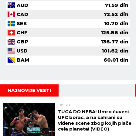
AUD
71.59
din
CAD
72.52
din
SEK
10.70
din
CHF
125.86
din
GBP
136.77
din
USD
101.62
din
BAM
60.01
din
NAJNOVIJE VESTI
09:23
TUGA DO NEBA! Umro čuveni
UFC borac, a na sahrani su
viđene scene zbog kojih plače
cela planeta! (VIDEO)