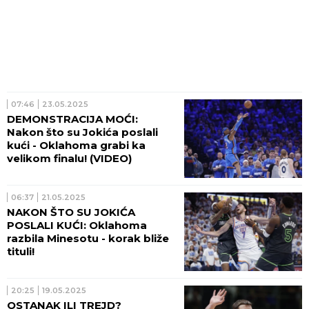
07:46
23.05.2025
DEMONSTRACIJA MOĆI:
Nakon što su Jokića poslali
kući - Oklahoma grabi ka
velikom finalu! (VIDEO)
06:37
21.05.2025
NAKON ŠTO SU JOKIĆA
POSLALI KUĆI: Oklahoma
razbila Minesotu - korak bliže
tituli!
20:25
19.05.2025
OSTANAK ILI TREJD?