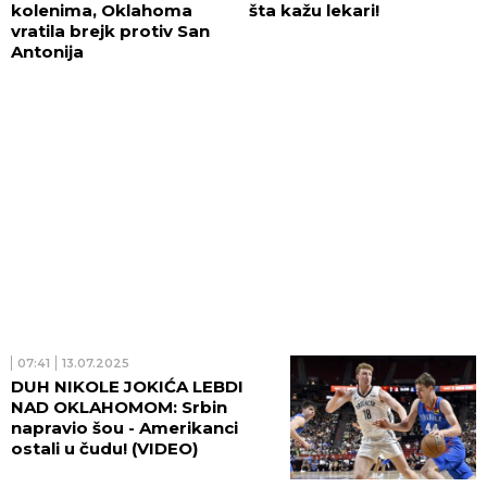
kolenima, Oklahoma
šta kažu lekari!
vratila brejk protiv San
Antonija
07:41
13.07.2025
DUH NIKOLE JOKIĆA LEBDI
NAD OKLAHOMOM: Srbin
napravio šou - Amerikanci
ostali u čudu! (VIDEO)