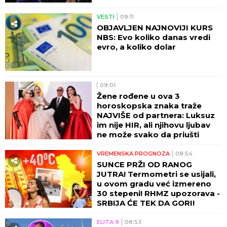
VESTI
09:11
OBJAVLJEN NAJNOVIJI KURS
NBS: Evo koliko danas vredi
evro, a koliko dolar
09:01
Žene rođene u ova 3
horoskopska znaka traže
NAJVIŠE od partnera: Luksuz
im nije HIR, ali njihovu ljubav
ne može svako da priušti
VREMENSKA PROGNOZA
08:54
SUNCE PRŽI OD RANOG
JUTRA! Termometri se usijali,
u ovom gradu već izmereno
30 stepeni! RHMZ upozorava -
SRBIJA ĆE TEK DA GORI!
ELITA 9
08:53