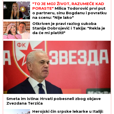
"TO JE MOJ ŽIVOT, RAZUMEĆE KAD
PORASTE"
Milica Todorović prvi put
o partneru, sinu Bogdanu i povratku
na scenu: "Nije lako"
Otkriven je pravi razlog sukoba
Stanije Dobrojević i Takija: "Rekla je
da će mi platiti!"
Smeta im istina: Hrvati pobesneli zbog objave
Zvezdana Terzića
Herojski čin srpske lekarke u Italiji: