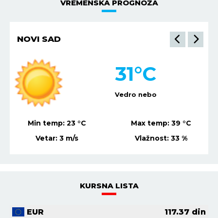
VREMENSKA PROGNOZA
NIŠ
30
°C
Vedro nebo
Min temp:
21
°C
Max temp:
37
°C
Vetar:
1
m/s
Vlažnost:
32
%
KURSNA LISTA
EUR
117.37
din