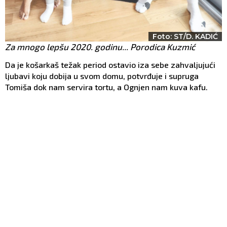
Foto: ST/D. KADIĆ
Za mnogo lepšu 2020. godinu... Porodica Kuzmić
Da je košarkaš težak period ostavio iza sebe zahvaljujući
ljubavi koju dobija u svom domu, potvrđuje i supruga
Tomiša dok nam servira tortu, a Ognjen nam kuva kafu.