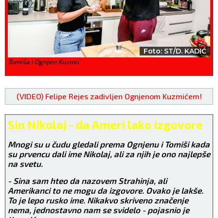
Foto: ST/D. KADIĆ
Tomiša i Ognjen Kuzmić
(VIDEO) Felipe Rejes zadivljen Ognjenom Kuzmićem!
Sin Nikolaj - da Ameri lako izgovore
Mnogi su u čudu gledali prema Ognjenu i Tomiši kada
su prvencu dali ime Nikolaj, ali za njih je ono najlepše
na svetu.
- Sina sam hteo da nazovem Strahinja, ali
Amerikanci to ne mogu da izgovore. Ovako je lakše.
To je lepo rusko ime. Nikakvo skriveno značenje
nema, jednostavno nam se svidelo - pojasnio je