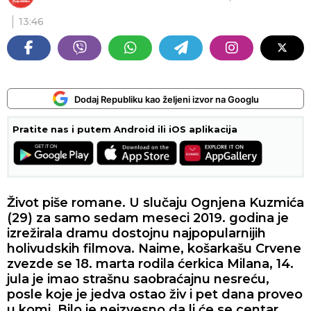
13:46
Dodaj Republiku kao željeni izvor na Googlu
Pratite nas i putem Android ili iOS aplikacija
Život piše romane. U slučaju Ognjena Kuzmića
(29) za samo sedam meseci 2019. godina je
izrežirala dramu dostojnu najpopularnijih
holivudskih filmova. Naime, košarkašu Crvene
zvezde se 18. marta rodila ćerkica Milana, 14.
jula je imao strašnu saobraćajnu nesreću,
posle koje je jedva ostao živ i pet dana proveo
u komi. Bilo je neizvesno da li će se centar