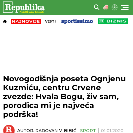
VESTI
Novogodišnja poseta Ognjenu
Kuzmiću, centru Crvene
zvezde: Hvala Bogu, živ sam,
porodica mi je najveća
podrška!
AUTOR:
RADOVAN V. BIBIĆ
SPORT
01.01.2020