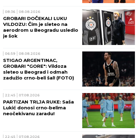
Nadalom
08:36
08.08.2026
GROBARI DOČEKALI LUKU
VILDOZU: Čim je sleteo na
aerodrom u Beogradu usledio
je šok
06:59
08.08.2026
STIGAO ARGENTINAC,
GROBARI "GORE": Vildoza
sleteo u Beograd i odmah
zadužio crno-beli šal! (FOTO)
22:45
07.08.2026
PARTIZAN TRLJA RUKE: Saša
Lukić donosi crno-belima
neočekivanu zaradu!
22:45
07.08.2026