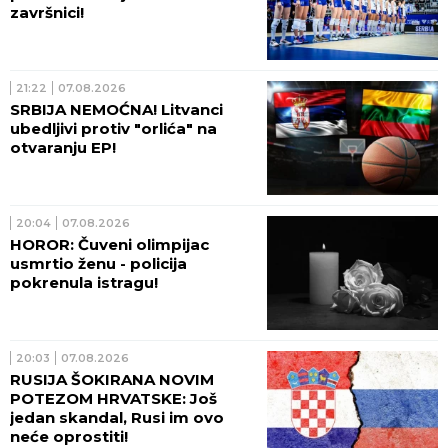
završnici!
21:22
07.08.2026
SRBIJA NEMOĆNA! Litvanci
ubedljivi protiv "orlića" na
otvaranju EP!
20:04
07.08.2026
HOROR: Čuveni olimpijac
usmrtio ženu - policija
pokrenula istragu!
20:03
07.08.2026
RUSIJA ŠOKIRANA NOVIM
POTEZOM HRVATSKE: Još
jedan skandal, Rusi im ovo
neće oprostiti!