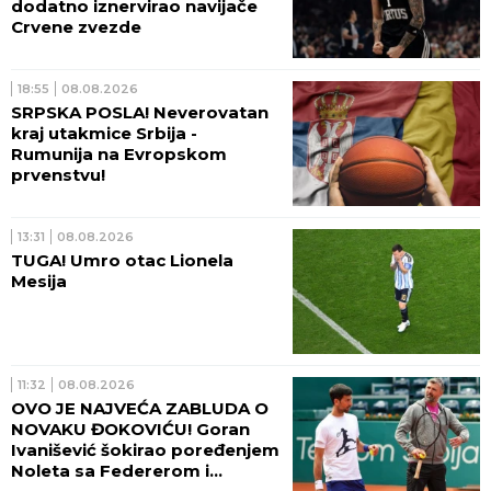
dodatno iznervirao navijače
Crvene zvezde
18:55
08.08.2026
SRPSKA POSLA! Neverovatan
kraj utakmice Srbija -
Rumunija na Evropskom
prvenstvu!
13:31
08.08.2026
TUGA! Umro otac Lionela
Mesija
11:32
08.08.2026
OVO JE NAJVEĆA ZABLUDA O
NOVAKU ĐOKOVIĆU! Goran
Ivanišević šokirao poređenjem
Noleta sa Federerom i