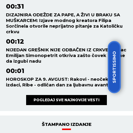
00:31
DIZAJNIRA ODEŽDE ZA PAPE, A ŽIVI U BRAKU SA
MUŠKARCEM: Izjave modnog kreatora Filipa
Sorčinela otvorile neprijatno pitanje za Katoličku
crkvu
00:12
NIJEDAN GREŠNIK NIJE ODBAČEN IZ CRKVE: Starac
SPORTISSIMO
Emilijan Simonopetrit otkriva zašto čovek ne sme
da izgubi nadu
00:01
HOROSKOP ZA 9. AVGUST: Rakovi - neočekivani
izdaci, Ribe - odličan dan za ljubavnu avanturu!
POGLEDAJ SVE NAJNOVIJE VESTI
ŠTAMPANO IZDANJE