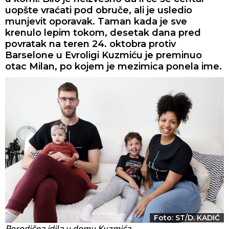
uopšte vraćati pod obruče, ali je usledio
munjevit oporavak. Taman kada je sve
krenulo lepim tokom, desetak dana pred
povratak na teren 24. oktobra protiv
Barselone u Evroligi Kuzmiću je preminuo
otac Milan, po kojem je mezimica ponela ime.
Foto: ST/D. KADIĆ
Porodična idila u domu Kuzmića