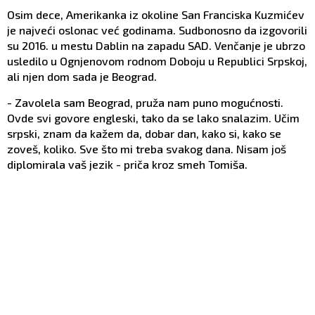
Osim dece, Amerikanka iz okoline San Franciska Kuzmićev
je najveći oslonac već godinama. Sudbonosno da izgovorili
su 2016. u mestu Dablin na zapadu SAD. Venčanje je ubrzo
usledilo u Ognjenovom rodnom Doboju u Republici Srpskoj,
ali njen dom sada je Beograd.
- Zavolela sam Beograd, pruža nam puno mogućnosti.
Ovde svi govore engleski, tako da se lako snalazim. Učim
srpski, znam da kažem da, dobar dan, kako si, kako se
zoveš, koliko. Sve što mi treba svakog dana. Nisam još
diplomirala vaš jezik - priča kroz smeh Tomiša.