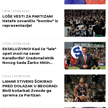
19:16
07.08.2026
LOŠE VESTI ZA PARTIZAN!
Hetafe ozvaničio "bombu" iz
reprezentacije!
17:55
07.08.2026
EKSKLUZIVNO! Kad će "lale"
opet moći na sever
Karađorđa? Gradonačelnik
Novog Sada Žarko Mićin
progovorio za Sportissimo!
15:44
07.08.2026
LAMAR STIVENS ŠOKIRAO
PRED DOLAZAK U BEOGRAD:
Bivši košarkaš Zvezde ga
sprema za Partizan