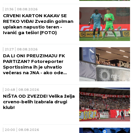
21:36
08.08.2026
CRVENI KARTON KAKAV SE
RETKO VIĐA! Zvezdin golman
uplakan napustio teren -
Ivanić ga tešio! (FOTO)
21:27
08.08.2026
DA LI ONI PREUZIMAJU FK
PARTIZAN? Fotoreporter
Sportissima ih je uhvatio
večeras na JNA - ako ode
sadašnja uprava crno-belih,
sprema se velika promena!
(FOTO)
20:48
08.08.2026
NIŠTA OD ZVEZDE! Velika želja
crveno-belih izabrala drugi
klub!
20:00
08.08.2026