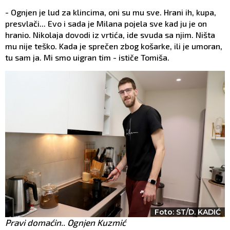
- Ognjen je lud za klincima, oni su mu sve. Hrani ih, kupa,
presvlači... Evo i sada je Milana pojela sve kad ju je on
hranio. Nikolaja dovodi iz vrtića, ide svuda sa njim. Ništa
mu nije teško. Kada je sprečen zbog košarke, ili je umoran,
tu sam ja. Mi smo uigran tim - ističe Tomiša.
Foto: ST/D. KADIĆ
Pravi domaćin.. Ognjen Kuzmić