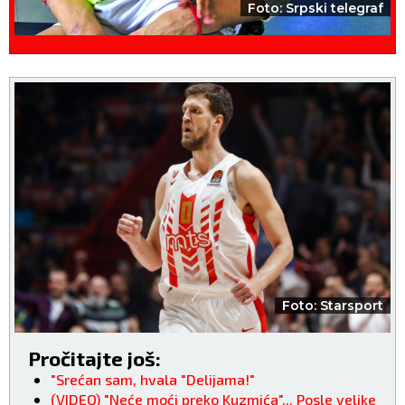
Foto: Srpski telegraf
Foto: Starsport
Pročitajte još:
"Srećan sam, hvala "Delijama!"
(VIDEO) "Neće moći preko Kuzmića"... Posle velike