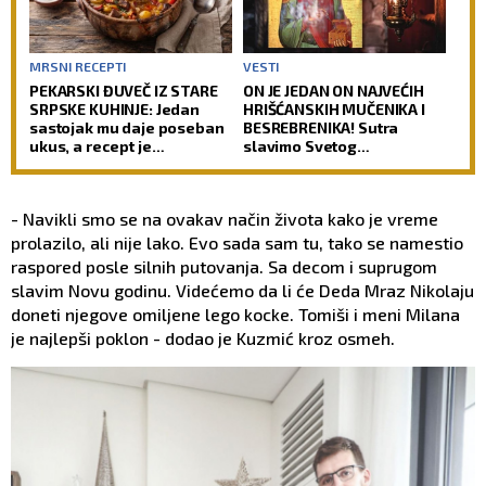
MRSNI RECEPTI
VESTI
PEKARSKI ĐUVEČ IZ STARE
ON JE JEDAN ON NAJVEĆIH
SRPSKE KUHINJE: Jedan
HRIŠĆANSKIH MUČENIKA I
sastojak mu daje poseban
BESREBRENIKA! Sutra
ukus, a recept je
slavimo Svetog
jednostavniji nego što
velikomučenika
mislite
Pantelejmona!
- Navikli smo se na ovakav način života kako je vreme
prolazilo, ali nije lako. Evo sada sam tu, tako se namestio
raspored posle silnih putovanja. Sa decom i suprugom
slavim Novu godinu. Videćemo da li će Deda Mraz Nikolaju
doneti njegove omiljene lego kocke. Tomiši i meni Milana
je najlepši poklon - dodao je Kuzmić kroz osmeh.