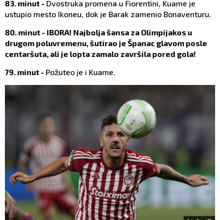
83. minut -
Dvostruka promena u Fiorentini, Kuame je
ustupio mesto Ikoneu, dok je Barak zamenio Bonaventuru.
80. minut - IBORA! Najbolja šansa za Olimpijakos u
drugom poluvremenu, šutirao je Španac glavom posle
centaršuta, ali je lopta zamalo završila pored gola!
79. minut -
Požuteo je i Kuame.