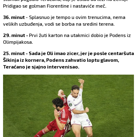
Pridigao se golman Fiorentine i nastaviće meč.
36. minut
- Splasnuo je tempo u ovim trenucima, nema
velikih uzbuđenja, vodi se borba na sredini terena.
29. minut -
Prvi žuti karton na utakmici dobio je Podens iz
Olimpijakosa.
25. minut - Sada je Oli imao zicer, jer je posle centaršuta
Šikinja iz kornera, Podens zahvatio loptu glavom,
Teraćano je sjajno intervenisao.