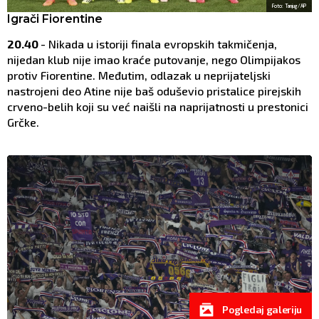
Foto: Tanjug/AP
Igrači Fiorentine
20.40
- Nikada u istoriji finala evropskih takmičenja,
nijedan klub nije imao kraće putovanje, nego Olimpijakos
protiv Fiorentine. Međutim, odlazak u neprijateljski
nastrojeni deo Atine nije baš oduševio pristalice pirejskih
crveno-belih koji su već naišli na naprijatnosti u prestonici
Grčke.
Pogledaj galeriju