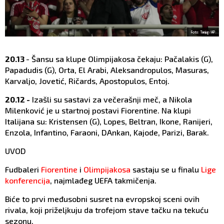
Foto: Tanjug/AP
20.13
- Šansu sa klupe Olimpijakosa čekaju: Pačalakis (G),
Papadudis (G), Orta, El Arabi, Aleksandropulos, Masuras,
Karvaljo, Jovetić, Ričards, Apostopulos, Entoj.
20.12 -
Izašli su sastavi za večerašnji meč, a Nikola
Milenković je u startnoj postavi Fiorentine. Na klupi
Italijana su: Kristensen (G), Lopes, Beltran, Ikone, Ranijeri,
Enzola, Infantino, Faraoni, DAnkan, Kajode, Parizi, Barak.
UVOD
Fudbaleri
Fiorentine
i
Olimpijakosa
sastaju se u finalu
Lige
konferencija
, najmlađeg UEFA takmičenja.
Biće to prvi međusobni susret na evropskoj sceni ovih
rivala, koji priželjkuju da trofejom stave tačku na tekuću
sezonu.