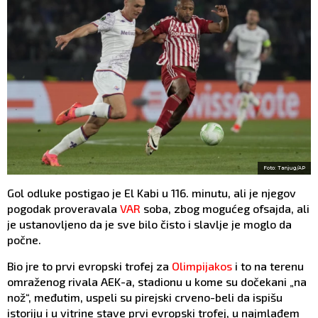
Foto: Tanjug/AP
Gol odluke postigao je El Kabi u 116. minutu, ali je njegov
pogodak proveravala
VAR
soba, zbog mogućeg ofsajda, ali
je ustanovljeno da je sve bilo čisto i slavlje je moglo da
počne.
Bio jre to prvi evropski trofej za
Olimpijakos
i to na terenu
omraženog rivala AEK-a, stadionu u kome su dočekani „na
nož“, međutim, uspeli su pirejski crveno-beli da ispišu
istoriju i u vitrine stave prvi evropski trofej, u najmlađem