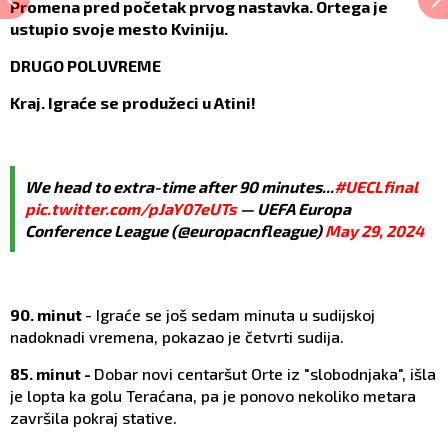
Promena pred početak prvog nastavka. Ortega je
ustupio svoje mesto Kviniju.
DRUGO POLUVREME
Kraj. Igraće se produžeci u Atini!
We head to extra-time after 90 minutes...
#UECLfinal
pic.twitter.com/pJaY07eUTs
— UEFA Europa
Conference League (@europacnfleague)
May 29, 2024
90. minut
- Igraće se još sedam minuta u sudijskoj
nadoknadi vremena, pokazao je četvrti sudija.
85. minut -
Dobar novi centaršut Orte iz "slobodnjaka", išla
je lopta ka golu Teraćana, pa je ponovo nekoliko metara
završila pokraj stative.