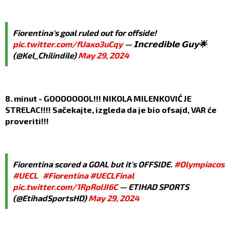
Fiorentina's goal ruled out for offside!
pic.twitter.com/fUaxo3uCqy
— 𝗜𝗻𝗰𝗿𝗲𝗱𝗶𝗯𝗹𝗲 𝗚𝘂𝘆🌟
(@Kel_Chilindile)
May 29, 2024
8. minut - GOOOOOOOL!!! NIKOLA MILENKOVIĆ JE
STRELAC!!!! Sačekajte, izgleda da je bio ofsajd, VAR će
proveriti!!!
Fiorentina scored a GOAL but it's OFFSIDE.
#Olympiacos
#UECL
#Fiorentina
#UECLFinal
pic.twitter.com/1RpRoIJI6C
— ETIHAD SPORTS
(@EtihadSportsHD)
May 29, 2024