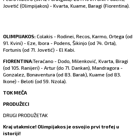
Jovetić (Olimpijakos) - Kvarta, Kuame, Baragi (Fiorentina).
OLIMPIJAKOS:
Colakis - Rodinei, Recos, Karmo, Ortega (od
91. Kvini) - Eze, Ibora - Podens, Šikinjo (od 74. Orta),
Fortunis (od 71. Jovetić) - El Kabi.
FIORENTINA
:Teraćano - Dodo, Milenković, Kvarta, Biragi
(od 105. Ranijeri) - Artur (do 71. Dankan), Mandragora -
Gonzalez, Bonaventura (od 83. Barak), Kuame (od 83.
Ikone) - Beloti (od 59. Nzola).
TOK MEČA
PRODUŽECI
DRUGI PRODUŽETAK
Kraj utakmice! Olimpijakos je osvojio prvi trofej u
istoriji!