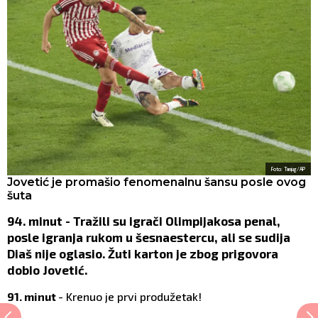
Foto: Tanjug/AP
Jovetić je promašio fenomenalnu šansu posle ovog
šuta
94. minut - Tražili su igrači Olimpijakosa penal,
posle igranja rukom u šesnaestercu, ali se sudija
Diaš nije oglasio. Žuti karton je zbog prigovora
dobio Jovetić.
91. minut
- Krenuo je prvi produžetak!