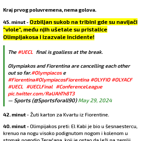
Kraj prvog poluvremena, nema golova.
Ozbiljan sukob na tribini gde su navijači
45. minut -
"viole", među njih ušetale su pristalice
Olimpijakosa i izazvale incidente!
The
#UECL
final is goalless at the break.
Olympiakos and Fiorentina are cancelling each other
out so far.
#Olympiacos
e
#Fiorentina
#OlympiacosFiorentina
#OLYFIO
#OLYACF
#UECL
#UECLFinal
#ConferenceLeague
pic.twitter.com/RaUAhTh8T3
— Sports (@Sportsforall90)
May 29, 2024
42. minut
- Žuti karton za Kvartu iz Fiorentine.
40. minut -
Olimpijakos preti: El Kabi je bio u šesnaestercu,
krenuo na nogu visoko podignutom nogom i kolenom u
stomak pogodio Teraćana, koji je ostao da leži na zemlji.