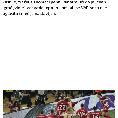
kasnije, tražili su domaći penal, smatrajući da je jedan
igrač „viole“ zahvatio loptu rukom, ali se VAR soba nije
oglasila i meč je nastavljen.