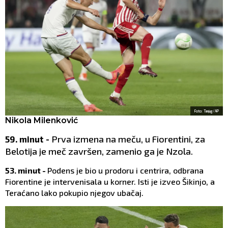
Foto: Tanjug/AP
Nikola Milenković
Prva izmena na meču, u Fiorentini, za
59. minut -
Belotija je meč završen, zamenio ga je Nzola.
53. minut -
Podens je bio u prodoru i centrira, odbrana
Fiorentine je intervenisala u korner. Isti je izveo Šikinjo, a
Teraćano lako pokupio njegov ubačaj.