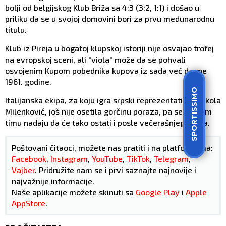
bolji od belgijskog Klub Briža sa 4:3 (3:2, 1:1) i došao u
priliku da se u svojoj domovini bori za prvu međunarodnu
titulu.
Klub iz Pireja u bogatoj klupskoj istoriji nije osvajao trofej
na evropskoj sceni, ali "viola" može da se pohvali
osvojenim Kupom pobednika kupova iz sada već davne
1961. godine.
SPORTISSIMO
Italijanska ekipa, za koju igra srpski reprezentativac Nikola
Milenković, još nije osetila gorčinu poraza, pa se u ovom
timu nadaju da će tako ostati i posle večerašnjeg finala.
Poštovani čitaoci, možete nas pratiti i na platformama:
Facebook
,
Instagram
,
YouTube
,
TikTok
,
Telegram
,
Vajber
. Pridružite nam se i prvi saznajte najnovije i
najvažnije informacije.
Naše aplikacije možete skinuti sa
Google Play
i
Apple
AppStore
.