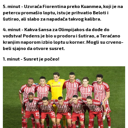
5. minut - Uzvraća Fiorentina preko Kuanmea, koji je na
petercu promašio loptu, istu je prihvatio Beloti i
šutirao, ali slabo za napadača takvog kalibra.
4. minut - Kakva šansa za Olimpijakos da dođe do
vođstva! Podens je bio u prodoru i šutirao, a Teraćano
kranjim naporom izbio loptu u korner. Mogli su crveno-
beli sjajno da otvore susret.
1. minut - Susret je počeo!