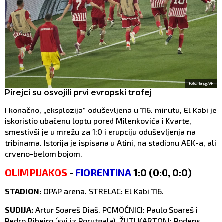
Foto: Tanjug/AP
Pirejci su osvojili prvi evropski trofej
I konačno, „eksplozija“ oduševljena u 116. minutu, El Kabi je
iskoristio ubačenu loptu pored Milenkovića i Kvarte,
smestivši je u mrežu za 1:0 i erupciju oduševljenja na
tribinama. Istorija je ispisana u Atini, na stadionu AEK-a, ali
crveno-belom bojom.
OLIMPIJAKOS
-
FIORENTINA
1:0 (0:0, 0:0)
STADION:
OPAP arena. STRELAC: El Kabi 116.
SUDIJA:
Artur Soareš Diaš. POMOĆNICI: Paulo Soareš i
Pedro Ribeiro (svi iz Porutgala). ŽUTI KARTONI: Podens,