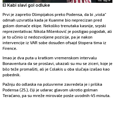
Foto: Tanjug/AP
El Kabi slavi gol odluke
Prvi je zapretio Olimpijakos preko Podensa, da bi „viola“
odmah uzvratila kada je Kuanme bio neprecizan pred
golom domaće ekipe. Nekoliko trenutaka kasnije, srpski
reprezentativac Nikola Milenković je postigao pogodak, ali
je to učinio iz nedozvoljene pozicije, pa je nakon
intervencije iz VAR sobe dosuđen ofsajd štopera tima iz
Firence.
Imao je dva puta u kratkom vremenskom intervalu
Bonaventura da se proslavi, ukazali su mu se ziceri, koje je
bilo teže promašiti, ali je Colakis u oba slučaja izašao kao
pobednik.
Pažnju do odlaska na poluvreme zavredela je i prilika
Podensa (25.), čiji je udarac glavom ukrotio golman
Teraćano, pa su mreže mirovale posle uvodnih 45 minuta.