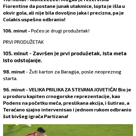
Fiorentine da postane junak utakmice, lopta je išla u
okvir gola, ali nije bila dovoljno jaka i precizna, pa je
Colakis uspešno odbranio!
106. minut -
Počeo je drugi produžetak!
PRVI PRODUŽETAK
105. minut - Završen je prvi produžetak, ista meta
isto odstojanje.
98. minut
- Žuti karton za Baragija, posle neopreznog
starta.
96. minut - VELIKA PRILIKA ZA STEVANA JOVETIĆA! Bio je
u prodoru kapiten crnogorske reprezentacije, kao
Podens na početku meča, preslikana akcija, i šutirao, a
Teraćano sjajno intervenisao i jednom rukom odbranio
šut bivšeg igrača Partizana!