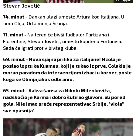
Foto: Tanjug/AP
Stevan Jovetić
74. minut
- Dankan ulazi umesto Artura kod Italijana. U
timu Olija, Orta menja Šikinja.
71. minut -
Na teren će bivši fudbaler Partizana i
Fiorentine, Stevan Jovetić, umesto kapitena Fortunisa.
Sada će igrati protiv bivšeg kluba.
69. minut - Nova sjajna prilika za italijane! Nzola je
poslao loptu ka Kuameu, koji je tukao iz prve, Colakis je
morao paradom da intervencijom izbaci u korner, posle
koga se Olimpijakos odbranio.
65. minut - Kakva šansa za Nikolu Milenkovića,
nadskočio je Karma i dobro šutirao glavom, ali pored
gola. Nije imao sreće reprezentativac Srbije, "viola"
sve opasnija".