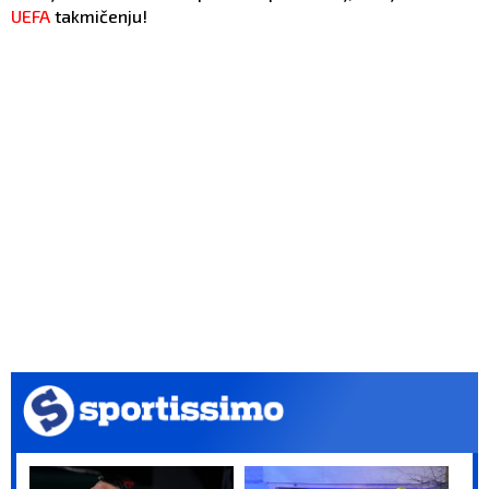
UEFA
takmičenju!