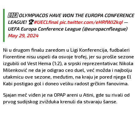
🇬🇷 OLYMPIACOS HAVE WON THE EUROPA CONFERENCE
LEAGUE! 🏆
#UECLfinal
pic.twitter.com/eHRfWJ2kqI
—
UEFA Europa Conference League (@europacnfleague)
May 29, 2024
Ni u drugom finalu zaredom u Ligi Konferencija, fudbaleri
Fiorentine nisu uspeli da osvoje trofej, jer su prošle sezone
izgubili od Vest Hema (1:2), a srpski reprezentativac Nikola
Milenković ne da je odigrao ceo duel, već možda i najbolju
utakmicu ove sezone, međutim, na kraju je pored njega El
Kabi postigao gol i doneo veliku radost grčkim fanovima.
Sjajan meč viđen je na OPAP areni u Atini, gde su rivali od
prvog sudijskog zvižduka krenuli da stvaraju šanse.