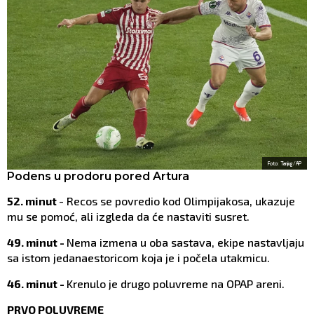
Foto: Tanjug/AP
Podens u prodoru pored Artura
52. minut
- Recos se povredio kod Olimpijakosa, ukazuje
mu se pomoć, ali izgleda da će nastaviti susret.
49. minut -
Nema izmena u oba sastava, ekipe nastavljaju
sa istom jedanaestoricom koja je i počela utakmicu.
46. minut -
Krenulo je drugo poluvreme na OPAP areni.
PRVO POLUVREME