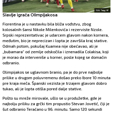
Foto: Tanjug/AP
Slavlje igrača Olimpijakosa
Fiorentina je u nastavku bila bliža vođstvu, zbog
kolosalnih šansi Nikole Milenkovića i rezerviste Nzole.
Srpski reprezentativac je udarcem glavom nakon kornera,
međutim, bio je neprecizan i lopta je završila kraj stative.
Odmah potom, pokušaj Kuamea nije obećavao, ali je
„bubamara“ od zemlje odskočila i iznenadila Colakisa, koji
je morao da interveniše u korner, posle kojeg se domaćin
odbranio.
Olimpijakos se uglavnom branio, pa je do prve najbolje
prilike u drugom poluvremenu došao preko Ibore 10 minuta
pre kraja meča. Španski vezista je trzajem glavom dobro
tukao, ali je lopta otišla pored dalje stative.
Pošto su mreže mirovale, ušlo se u produžetke, gde je
najbolju priliku za grčki tim propustio Stevan Jovetić, čiji je
šut odbranio Teraćano u 96. minutu. Samo 120 sekundi