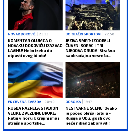
NOVAK ĐOKOVIĆ
23:33
BORILAČKI SPORTOVI
22:50
KOMENTAR GLUMCA O
JEZIVA SMRT: IZGORELI
NOVAKU ĐOKOVIĆU IZAZVAO
ČUVENI BORAC I TRI
LAVINU! Neko treba da
NJEGOVA DRUGA! Strašna
otpusti ovog idiota!
saobraćajna nesreća
šokirala sve!
FK CRVENA ZVEZDA
20:40
ODBOJKA
19:17
RUSIJA RAZNELA STADION
NESTVARNE SCENE! Ovako
VELIKE ZVEZDINE BRUKE:
je počeo okršaj Srbija -
Ratni vihor u Ukrajini ima i
Rusija u Ubu, gosti ovo
strašne sportske
neće nikad zaboraviti!
posledice (VIDEO)