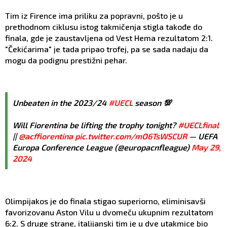
Tim iz Firence ima priliku za popravni, pošto je u
prethodnom ciklusu istog takmičenja stigla takođe do
finala, gde je zaustavljena od Vest Hema rezultatom 2:1.
"Čekićarima" je tada pripao trofej, pa se sada nadaju da
mogu da podignu prestižni pehar.
Unbeaten in the 2023/24
#UECL
season 💯
Will Fiorentina be lifting the trophy tonight?
#UECLfinal
||
@acffiorentina
pic.twitter.com/mO6TsWSCUR
— UEFA
Europa Conference League (@europacnfleague)
May 29,
2024
Olimpijakos je do finala stigao superiorno, eliminisavši
favorizovanu Aston Vilu u dvomeču ukupnim rezultatom
6:2. S druge strane, italijanski tim je u dve utakmice bio