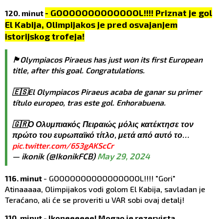
- GOOOOOOOOOOOOOL!!!! Priznat je gol
120. minut
El Kabija, Olimpijakos je pred osvajanjem
istorijskog trofeja!
🏴󠁧󠁢󠁥󠁮󠁧󠁿Olympiacos Piraeus has just won its first European
title, after this goal. Congratulations.
🇪🇸El Olympiacos Piraeus acaba de ganar su primer
título europeo, tras este gol. Enhorabuena.
🇬🇷Ο Ολυμπιακός Πειραιώς μόλις κατέκτησε τον
πρώτο του ευρωπαϊκό τίτλο, μετά από αυτό το…
pic.twitter.com/653gAKScCr
— ikonik (@IkonikFCB)
May 29, 2024
116. minut
- GOOOOOOOOOOOOOOOOL!!!! "Gori"
Atinaaaaa, Olimpijakos vodi golom El Kabija, savladan je
Teraćano, ali će se proveriti u VAR sobi ovaj detalj!
110. minut - Ikoneeeeee! Mogao je rezervista