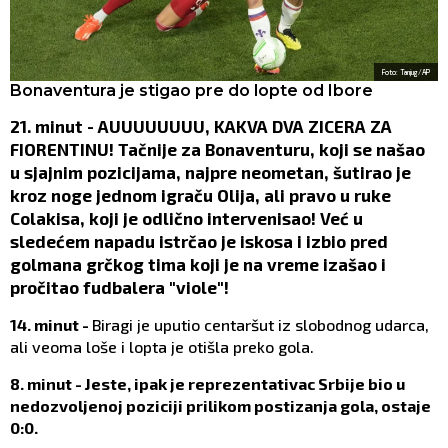
Foto: Tanjug/AP
Bonaventura je stigao pre do lopte od Ibore
21. minut - AUUUUUUUU, KAKVA DVA ZICERA ZA
FIORENTINU! Tačnije za Bonaventuru, koji se našao
u sjajnim pozicijama, najpre neometan, šutirao je
kroz noge jednom igraču Olija, ali pravo u ruke
Colakisa, koji je odlično intervenisao! Već u
sledećem napadu istrčao je iskosa i izbio pred
golmana grčkog tima koji je na vreme izašao i
pročitao fudbalera "viole"!
14. minut -
Biragi je uputio centaršut iz slobodnog udarca,
ali veoma loše i lopta je otišla preko gola.
8. minut - Jeste, ipak je reprezentativac Srbije bio u
nedozvoljenoj poziciji prilikom postizanja gola, ostaje
0:0.