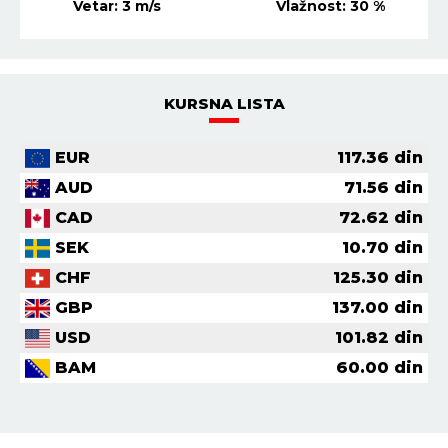
Vetar:
4
m/s
Vlažnost:
31
%
KURSNA LISTA
EUR
117.36
din
AUD
71.56
din
CAD
72.62
din
SEK
10.70
din
CHF
125.30
din
GBP
137.00
din
USD
101.82
din
BAM
60.00
din