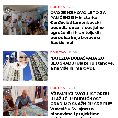
POLITIKA
12:11
OVO JE NJIHOVO LETO ZA
PAMĆENJE! Ministarka
Đurđević Stamenkovski
posetila decu iz socijalno
ugroženih i hraniteljskih
porodica koja borave u
Baošićima!
DRUŠTVO
12:08
NAJEZDA BUBAŠVABA ZU
BEOGRADU! Ulaze i u stanove,
a najviše ih ima OVDE
POLITIKA
12:01
"ČUVAJUĆI SVOJU ISTORIJU I
ULAŽUĆI U BUDUĆNOST,
GRADIMO SNAŽNIJU SRBIJU!"
Vučević u Svilajncu o
planovima i projektima