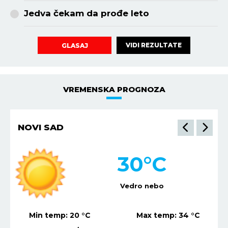
Jedva čekam da prođe leto
VIDI REZULTATE
GLASAJ
VREMENSKA PROGNOZA
NIŠ
32
°C
Vedro nebo
Min temp:
21
°C
Max temp:
36
°C