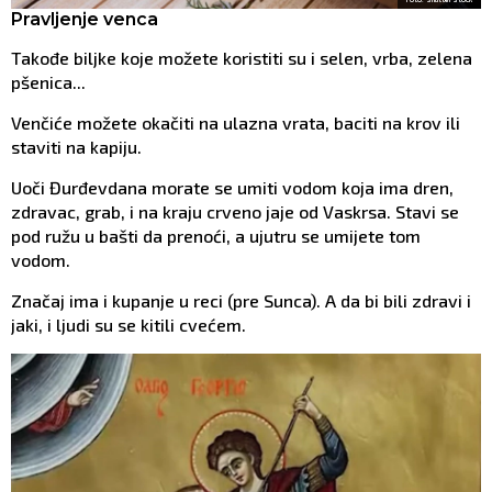
Pravljenje venca
Takođe biljke koje možete koristiti su i selen, vrba, zelena
pšenica...
Venčiće možete okačiti na ulazna vrata, baciti na krov ili
staviti na kapiju.
Uoči Đurđevdana morate se umiti vodom koja ima dren,
zdravac, grab, i na kraju crveno jaje od Vaskrsa. Stavi se
pod ružu u bašti da prenoći, a ujutru se umijete tom
vodom.
Značaj ima i kupanje u reci (pre Sunca). A da bi bili zdravi i
jaki, i ljudi su se kitili cvećem.