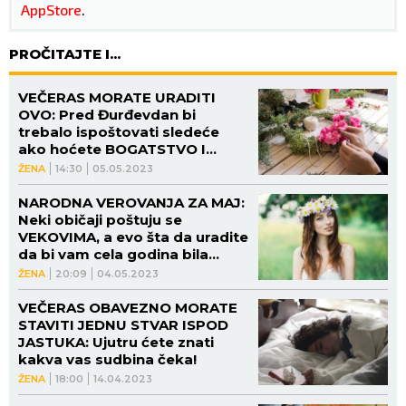
AppStore
.
PROČITAJTE I...
VEČERAS MORATE URADITI
OVO: Pred Đurđevdan bi
trebalo ispoštovati sledeće
ako hoćete BOGATSTVO I
LJUBAV cele godine
ŽENA
14:30
05.05.2023
NARODNA VEROVANJA ZA MAJ:
Neki običaji poštuju se
VEKOVIMA, a evo šta da uradite
da bi vam cela godina bila
PLODNA NA SVIM POLJIMA
ŽENA
20:09
04.05.2023
VEČERAS OBAVEZNO MORATE
STAVITI JEDNU STVAR ISPOD
JASTUKA: Ujutru ćete znati
kakva vas sudbina čeka!
ŽENA
18:00
14.04.2023