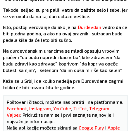
Takođe, seljaci su pre palili vatre da zaštite selo i sebe, jer
se verovalo da na taj dan dolaze veštice.
Isto, postoji verovanje da ako je na
Đurđevdan
vedro da će
biti plodna godina, a ako na ovaj praznik i sutradan bude
padala kiša da će leto biti sušno.
Na đurđevdanskim urancima se mladi opasuju vrbovim
prućem "da budu napredni kao vrba", kite zdravcem "da
budu zdravi kao zdravac", koprivom "da kopriva opeče
bolesti sa njim", i selenom "da im duša miriše kao selen".
Kaže se u Srbiji da koliko nedelja pre Đurđevdana zagrmi,
toliko će biti tovara žita te godine.
Poštovani čitaoci, možete nas pratiti i na platformama:
Facebook
,
Instagram
,
YouTube
,
TikTok
,
Telegram
,
Vajber
. Pridružite nam se i prvi saznajte najnovije i
najvažnije informacije.
Naše aplikacije možete skinuti sa
Google Play
i
Apple