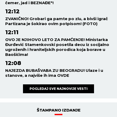
čemer, jad i BEZNAĐE"!
12:12
ZVANIČNO! Grobari ga pamte po zlu, a bivši igrač
Partizana je šokirao ovim potpisom! (FOTO)
12:11
OVO JE NJIHOVO LETO ZA PAMĆENJE! Ministarka
Đurđević Stamenkovski posetila decu iz socijalno
ugroženih i hraniteljskih porodica koja borave u
Baošićima!
12:08
NAJEZDA BUBAŠVABA ZU BEOGRADU! Ulaze i u
stanove, a najviše ih ima OVDE
POGLEDAJ SVE NAJNOVIJE VESTI
ŠTAMPANO IZDANJE