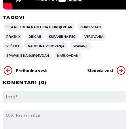
TAGOVI
STA NE TREBA RADITI NA DJURDJEVDAN
ĐURĐEVDAN
PRAZNIK
OBIČAJI
KUPANJE NA RECI
VEROVANJA
VEŠTICE
NARODNA VEROVANJA
SPAVANJE
SPAVANJE NA ĐURĐEVDAN
MARKOVDAN
Prethodna vest
Sledeća vest
KOMENTARI (
0
)