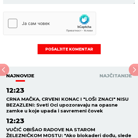
POŠALJITE KOMENTAR
NAJNOVIJE
NAJČITANIJE
12:23
CRNA MAČKA, CRVENI KONAC I "LOŠI ZNACI" NISU
BEZAZLENI: Sveti Oci upozoravaju na opasne
zamke u koje upada i savremeni čovek
12:23
VUČIĆ OBIŠAO RADOVE NA STAROM
ŽELEZNIČKOM MOSTU: "Ako blokaderi dođu, slede