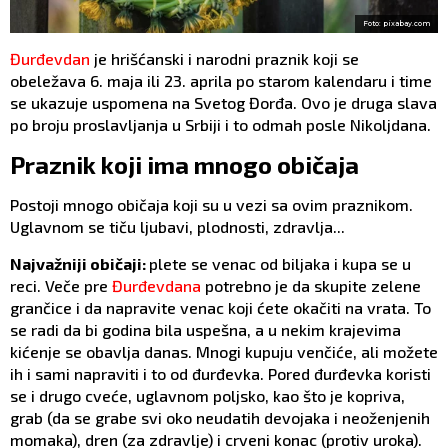
Foto: pixabay.com
Đurđevdan
je hrišćanski i narodni praznik koji se
obeležava 6. maja ili 23. aprila po starom kalendaru i time
se ukazuje uspomena na Svetog Đorđa. Ovo je druga slava
po broju proslavljanja u Srbiji i to odmah posle Nikoljdana.
Praznik koji ima mnogo običaja
Postoji mnogo običaja koji su u vezi sa ovim praznikom.
Uglavnom se tiču ljubavi, plodnosti, zdravlja...
Najvažniji običaji:
plete se venac od biljaka i kupa se u
reci. Veče pre
Đurđevdana
potrebno je da skupite zelene
grančice i da napravite venac koji ćete okačiti na vrata. To
se radi da bi godina bila uspešna, a u nekim krajevima
kićenje se obavlja danas. Mnogi kupuju venčiće, ali možete
ih i sami napraviti i to od đurđevka. Pored đurđevka koristi
se i drugo cveće, uglavnom poljsko, kao što je kopriva,
grab (da se grabe svi oko neudatih devojaka i neoženjenih
momaka), dren (za zdravlje) i crveni konac (protiv uroka).