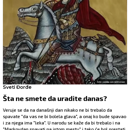
Foto: youtube.com/printscreen
Sveti Đorđe
Šta ne smete da uradite danas?
Veruje se da na današnji dan nikako ne bi trebalo da
spavate "da vas ne bi bolela glava", a onaj ko bude spavao
i za njega ima "leka". U narodu se kaže da bi trebalo i na
"Markovdan spavati na istom mestu" i tako će bol prestati.