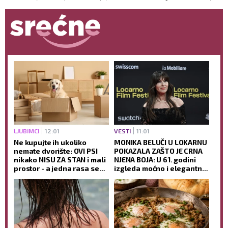
LJUBIMCI
12:01
VESTI
11:01
Ne kupujte ih ukoliko
MONIKA BELUČI U LOKARNU
nemate dvorište: OVI PSI
POKAZALA ZAŠTO JE CRNA
nikako NISU ZA STAN i mali
NJENA BOJA: U 61. godini
prostor - a jedna rasa se
izgleda moćno i elegantno,
posebno izdvaja kao
dok jedan detalj SVI
temperamentna!
komentarišu (FOTO)