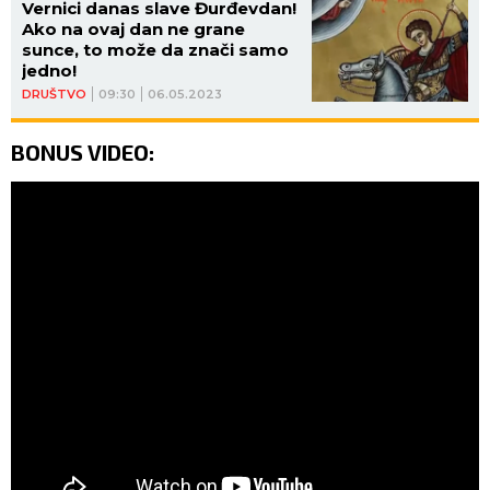
Vernici danas slave Đurđevdan!
Ako na ovaj dan ne grane
sunce, to može da znači samo
jedno!
DRUŠTVO
09:30
06.05.2023
BONUS VIDEO: