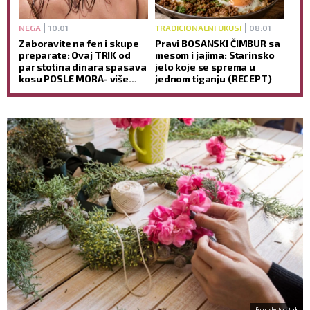
NEGA
10:01
TRADICIONALNI UKUSI
08:01
Zaboravite na fen i skupe
Pravi BOSANSKI ČIMBUR sa
preparate: Ovaj TRIK od
mesom i jajima: Starinsko
par stotina dinara spasava
jelo koje se sprema u
kosu POSLE MORA- više
jednom tiganju (RECEPT)
neće biti KAO SLAMA
Foto: shutterstock