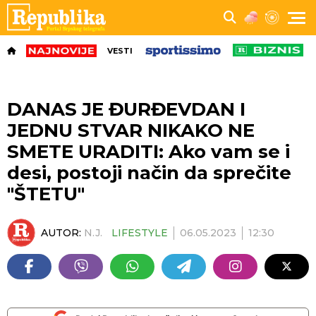
VESTI
DANAS JE ĐURĐEVDAN I
JEDNU STVAR NIKAKO NE
SMETE URADITI: Ako vam se i
desi, postoji način da sprečite
"ŠTETU"
AUTOR:
N.J.
LIFESTYLE
06.05.2023
12:30