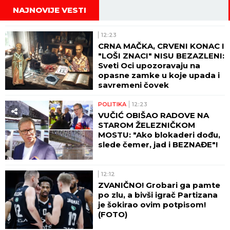
NAJNOVIJE VESTI
12:23
CRNA MAČKA, CRVENI KONAC I
"LOŠI ZNACI" NISU BEZAZLENI:
Sveti Oci upozoravaju na
opasne zamke u koje upada i
savremeni čovek
POLITIKA
12:23
VUČIĆ OBIŠAO RADOVE NA
STAROM ŽELEZNIČKOM
MOSTU: "Ako blokaderi dođu,
slede čemer, jad i BEZNAĐE"!
12:12
ZVANIČNO! Grobari ga pamte
po zlu, a bivši igrač Partizana
je šokirao ovim potpisom!
(FOTO)