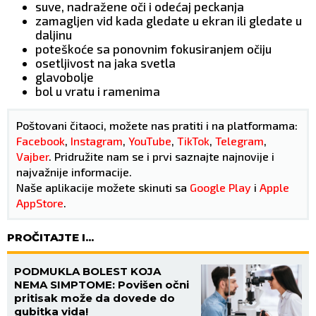
suve, nadražene oči i odećaj peckanja
zamagljen vid kada gledate u ekran ili gledate u
daljinu
poteškoće sa ponovnim fokusiranjem očiju
osetljivost na jaka svetla
glavobolje
bol u vratu i ramenima
Poštovani čitaoci, možete nas pratiti i na platformama:
Facebook
,
Instagram
,
YouTube
,
TikTok
,
Telegram
,
Vajber
. Pridružite nam se i prvi saznajte najnovije i
najvažnije informacije.
Naše aplikacije možete skinuti sa
Google Play
i
Apple
AppStore
.
PROČITAJTE I...
PODMUKLA BOLEST KOJA
NEMA SIMPTOME: Povišen očni
pritisak može da dovede do
gubitka vida!