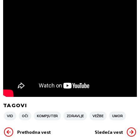
TAGOVI
VID
OČI
KOMPJUTER
ZDRAVLJE
VEŽBE
UMOR
Prethodna vest
Sledeća vest