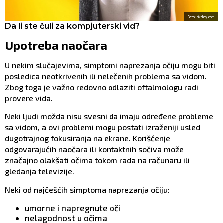
Foto: pixabay.com
Da li ste čuli za kompjuterski vid?
Upotreba naočara
U nekim slučajevima, simptomi naprezanja očiju mogu biti
posledica neotkrivenih ili nelečenih problema sa vidom.
Zbog toga je važno redovno odlaziti oftalmologu radi
provere vida.
Neki ljudi možda nisu svesni da imaju određene probleme
sa vidom, a ovi problemi mogu postati izraženiji usled
dugotrajnog fokusiranja na ekrane. Korišćenje
odgovarajućih naočara ili kontaktnih sočiva može
značajno olakšati očima tokom rada na računaru ili
gledanja televizije.
Neki od najčešćih simptoma naprezanja očiju:
umorne i napregnute oči
nelagodnost u očima