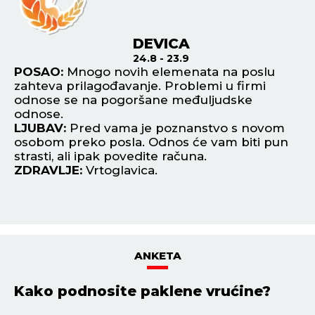
DEVICA
24.8 - 23.9
POSAO:
Mnogo novih elemenata na poslu
P
e
zahteva prilagođavanje. Problemi u firmi
pr
odnose se na pogoršane međuljudske
po
odnose.
za
LJUBAV:
Pred vama je poznanstvo s novom
L
osobom preko posla. Odnos će vam biti pun
po
strasti, ali ipak povedite računa.
pl
ZDRAVLJE:
Vrtoglavica.
Z
ANKETA
Kako podnosite paklene vrućine?