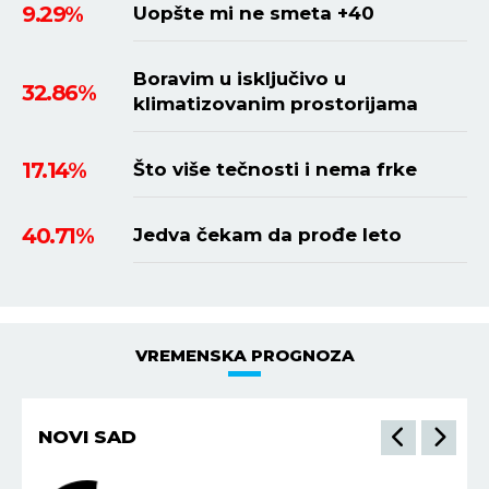
9.29%
Uopšte mi ne smeta +40
Boravim u isključivo u
32.86%
klimatizovanim prostorijama
17.14%
Što više tečnosti i nema frke
40.71%
Jedva čekam da prođe leto
VREMENSKA PROGNOZA
NOVI SAD