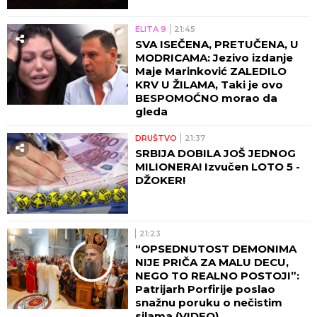
ELITA 9
21:45
SVA ISEČENA, PRETUČENA, U
MODRICAMA: Jezivo izdanje
Maje Marinković ZALEDILO
KRV U ŽILAMA, Taki je ovo
BESPOMOĆNO morao da
gleda
DRUŠTVO
21:37
SRBIJA DOBILA JOŠ JEDNOG
MILIONERA! Izvučen LOTO 5 -
DŽOKER!
21:23
“OPSEDNUTOST DEMONIMA
NIJE PRIČA ZA MALU DECU,
NEGO TO REALNO POSTOJI”:
Patrijarh Porfirije poslao
snažnu poruku o nečistim
silama (VIDEO)