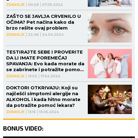
ZDRAVLJE
00:29
07.05.2024
ZAŠTO SE JAVLJA CRVENILO U
OČIMA? Pet načina kako da
brzo rešite ovaj problem
ZDRAVLJE
22:46
24.04.2024
TESTIRAJTE SEBE I PROVERITE
DA LI IMATE POREMEĆAJ
SPAVANJA: Evo kada morate da
se zabrinete i potražite pomoć
lekara
ZDRAVLJE
13:02
17.04.2024
DOKTORI OTKRIVAJU: Koji su
najčešći simptomi alergije na
ALKOHOL i kada hitno morate
da potražite pomoć lekara?
ZDRAVLJE
13:15
13.05.2024
BONUS VIDEO: