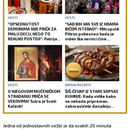
VESTI
VESTI
“OPSEDNUTOST
“SAD BIH VAS SVE IZ HRAMA
DEMONIMA NIJE PRIČA ZA
BIČEM ISTERAO!”: Mitropolit
MALU DECU, NEGO TO
Pitirim pobesneo kada je
REALNO POSTOJI”: Patrijarh
video šta vernici čine
Porfirije poslao snažnu
tokom pričešća – ovo
poruku o nečistim silama
nikada ne radite
(VIDEO)
VESTI
MRSNI RECEPTI
O NJEGOVOM MUČENIČKOM
ŠIŠ-ĆEVAP IZ STARE SRPSKE
STRADANJU PRIČA SE
KUHINJE: Kada vidite kako
VEKOVIMA! Sutra je Sveti
se nekada pripremao,
Kalinik!
zaboravićete današnju
verziju
Jedna od jednostavnih vežbi je da svakih 20 minuta