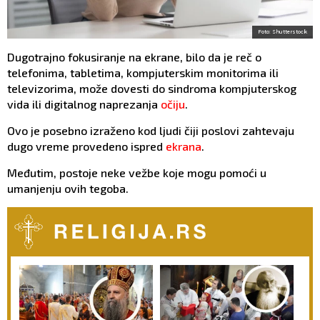
Foto: Shutterstock
Dugotrajno fokusiranje na ekrane, bilo da je reč o
telefonima, tabletima, kompjuterskim monitorima ili
televizorima, može dovesti do sindroma kompjuterskog
vida ili digitalnog naprezanja
očiju
.
Ovo je posebno izraženo kod ljudi čiji poslovi zahtevaju
dugo vreme provedeno ispred
ekrana
.
Međutim, postoje neke vežbe koje mogu pomoći u
umanjenju ovih tegoba.