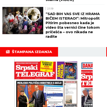
21:19
“SAD BIH VAS SVE IZ HRAMA
BIČEM ISTERAO!”: Mitropolit
Pitirim pobesneo kada je
video šta vernici čine tokom
pričešća – ovo nikada ne
radite
ŠTAMPANA IZDANJA