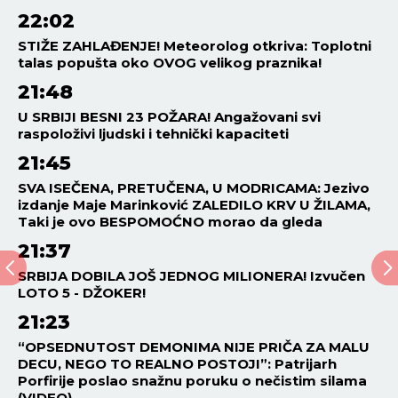
22:02
STIŽE ZAHLAĐENJE! Meteorolog otkriva: Toplotni
talas popušta oko OVOG velikog praznika!
21:48
U SRBIJI BESNI 23 POŽARA! Angažovani svi
raspoloživi ljudski i tehnički kapaciteti
21:45
SVA ISEČENA, PRETUČENA, U MODRICAMA: Jezivo
izdanje Maje Marinković ZALEDILO KRV U ŽILAMA,
Taki je ovo BESPOMOĆNO morao da gleda
21:37
SRBIJA DOBILA JOŠ JEDNOG MILIONERA! Izvučen
LOTO 5 - DŽOKER!
21:23
“OPSEDNUTOST DEMONIMA NIJE PRIČA ZA MALU
DECU, NEGO TO REALNO POSTOJI”: Patrijarh
Porfirije poslao snažnu poruku o nečistim silama
(VIDEO)