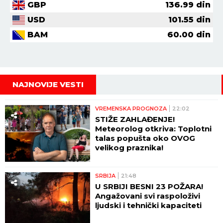
GBP
136.99
din
USD
101.55
din
BAM
60.00
din
NAJNOVIJE VESTI
VREMENSKA PROGNOZA
22:02
STIŽE ZAHLAĐENJE!
Meteorolog otkriva: Toplotni
talas popušta oko OVOG
velikog praznika!
SRBIJA
21:48
U SRBIJI BESNI 23 POŽARA!
Angažovani svi raspoloživi
ljudski i tehnički kapaciteti