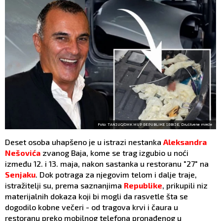
Foto: TANJUG/OMK MUP REPUBLIKE SRBIJE, Društvene mreže
Deset osoba uhapšeno je u istrazi nestanka
Aleksandra
Nešovića
zvanog Baja, kome se trag izgubio u noći
između 12. i 13. maja, nakon sastanka u restoranu "27" na
Senjaku
. Dok potraga za njegovim telom i dalje traje,
istražitelji su, prema saznanjima
Republike
, prikupili niz
materijalnih dokaza koji bi mogli da rasvetle šta se
dogodilo kobne večeri - od tragova krvi i čaura u
restoranu preko mobilnog telefona pronađenog u