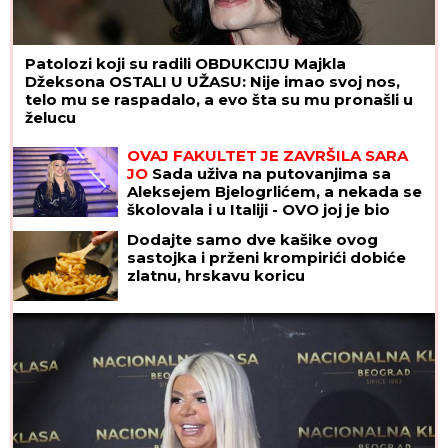
Patolozi koji su radili OBDUKCIJU Majkla
Džeksona OSTALI U UŽASU: Nije imao svoj nos,
telo mu se raspadalo, a evo šta su mu pronašli u
želucu
ČEKA DETE SA LJUBAVNICOM
Ana
Radulović bez dlake na jeziku o
pevaču koji je ostavio ženu i decu:
"Ježim se od toga"
OVAJ FAKULTET JE ZAVRŠILA SARA
JO
Sada uživa na putovanjima sa
Aleksejem Bjelogrlićem, a nekada se
školovala i u Italiji - OVO joj je bio
problem