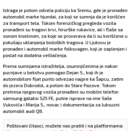
Istraga je potom odvela policiju ka Sremu, gde je pronađen
automobil marke hjundai, za koji se sumnja da je korišćen
za transport tela. Tokom forenzičkog pregleda vozila
pronađeni su tragovi krvi, hirurške rukavice, ali i flaše sa
sonom kiselinom, za koje se proverava da li su korišćene u
pokušaju uklanjanja bioloških tragova. U Ljukovu je
pronađen i automobil marke folksvagen, koji je zaplenjen i
poslat na dodatna veštačenja.
Prema sumnjama istražitelja, osumnjičenima je nakon
pucnjave u bekstvu pomogao Dejan S., koji ih je
automobilom fijat punto odvezao najpre ka Šapcu, zatim
do jezera Dobrodol, a potom do Stare Pazove. Tokom
pretresa njegovog vozila pronađeni su mobilni telefon
samsung galaksi S25 FE, putne isprave na ime Saše
Vukovića i Marija S., novac i dokumentacija za luksuzni
automobil audi Q8.
Poštovani čitaoci, možete nas pratiti i na platformama: