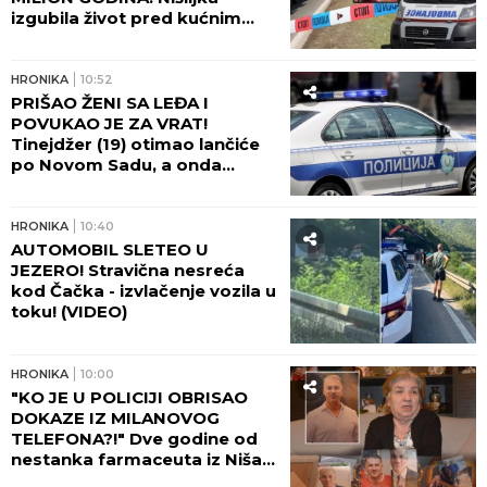
FOLK PEVAČICA POSETILA RODNO MESTO NA
KOSOVU
Pokazala kuću u kojoj je odrasla, a malo
ko zna da je pre estrade radila kao NASTAVNICA:
"Svaki put plačem" (VIDEO)
Ćerka pokojnog pevača
zaprepastila javnost: "Jesam
sponzoruša i skupa sam"
by Aklamator
HRONIKA
HRONIKA
13:28
POLA TONE DROGE U TAJNOJ
LABORATORIJI! Pogledajte šta
je sve zaplenjeno u velikoj
akciji policije u Smederevu!
(FOTO)
HRONIKA
12:50