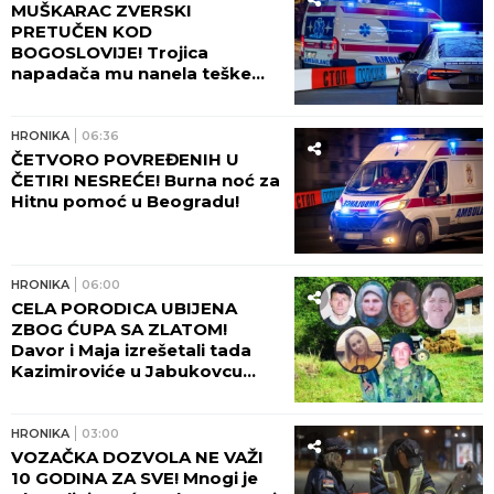
Tinejdžer (19) otimao lančiće
po Novom Sadu, a onda
napao policajce!
HRONIKA
10:40
AUTOMOBIL SLETEO U
JEZERO! Stravična nesreća
kod Čačka - izvlačenje vozila u
toku! (VIDEO)
HRONIKA
10:00
"KO JE U POLICIJI OBRISAO
DOKAZE IZ MILANOVOG
TELEFONA?!" Dve godine od
nestanka farmaceuta iz Niša,
majka Marica očajna: Njega su
negde odveli...
HRONIKA
09:47
GORELI NAPUŠTENI OBJEKTI!
Drama u Beogradu rano
jutros!