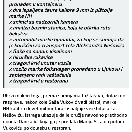
pronađen u kontejneru
x dve ispaljene čaure kalibra 9 mm iz pištolja
marke NH
x snimci sa nadzornih kamera
x analiza baznih stanica, koja je otkrila rutu
bekstva
x automobil marke hjunadai, za koji se sumnja da
je korišćen za transport tela Aleksandra Nešovića
x flaše sa sonom kiselinom
x hirurške rukavice
x tragovi krvi unutar vozila
x vozilo marke folksvagen pronađeno u Ljukovu i
zaplenjeno radi veštačenja
x tragovi krvi u restoranu
Ubrzo nakon toga, prema sumnjama tužilaštva, dolazi do
rasprave, nakon koje Saša Vuković vadi pištolj marke
NH kalibra devet milimetara i ispaljuje više hitaca ka
Nešoviću. Istraga ukazuje da je oružje navodno prethodno
donela Danka V., koja ga je predala Mariju S., a on potom
Vukoviću po dolasku u restoran.