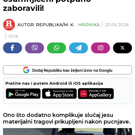
zaboravili!
AUTOR:
REPUBLIKA/M. K.
HRONIKA
20.05.2026
13:19
Dodaj Republiku kao željeni izvor na Googlu
Pratite nas i putem Android ili iOS aplikacija
Ono što dodatno komplikuje slučaj jesu
materijalni tragovi prikupljeni nakon pucnjave.