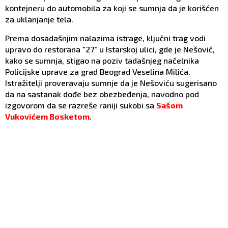
kontejneru do automobila za koji se sumnja da je korišćen
za uklanjanje tela.
Prema dosadašnjim nalazima istrage, ključni trag vodi
upravo do restorana "27" u Istarskoj ulici, gde je Nešović,
kako se sumnja, stigao na poziv tadašnjeg načelnika
Policijske uprave za grad Beograd Veselina Milića.
Istražitelji proveravaju sumnje da je Nešoviću sugerisano
da na sastanak dođe bez obezbeđenja, navodno pod
izgovorom da se razreše raniji sukobi sa
Sašom
Vukovićem Bosketom
.