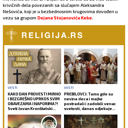
krivičnih dela povezanih sa slučajem Aleksandra
Nešovića, koji je u bezbednosnim krugovima dovođen u
vezu sa grupom
Dejana Stojanovića Keke
.
VESTI
VESTI
KAKO DAN PROVESTI MIRNO
PREBILOVCI: Tamo gde su
I BEZGREŠNO UPRKOS SVIM
nevina deca i majke
OBAVEZAMA I NAPORIMA?!
postradali i zadobili venac
Sveti Jovan Kronštatski
svetosti, danas odjekuje
kaže da je potrebo uraditi
molitva za večni pomen
samo jedno kad se ujutru
ustane!