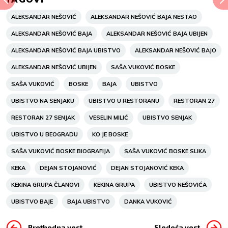
ALEKSANDAR NEŠOVIĆ
ALEKSANDAR NEŠOVIĆ BAJA NESTAO
ALEKSANDAR NEŠOVIĆ BAJA
ALEKSANDAR NEŠOVIĆ BAJA UBIJEN
ALEKSANDAR NEŠOVIĆ BAJA UBISTVO
ALEKSANDAR NEŠOVIĆ BAJO
ALEKSANDAR NEŠOVIĆ UBIJEN
SAŠA VUKOVIĆ BOSKE
SAŠA VUKOVIĆ
BOSKE
BAJA
UBISTVO
UBISTVO NA SENJAKU
UBISTVO U RESTORANU
RESTORAN 27
RESTORAN 27 SENJAK
VESELIN MILIĆ
UBISTVO SENJAK
UBISTVO U BEOGRADU
KO JE BOSKE
SAŠA VUKOVIĆ BOSKE BIOGRAFIJA
SAŠA VUKOVIĆ BOSKE SLIKA
KEKA
DEJAN STOJANOVIĆ
DEJAN STOJANOVIĆ KEKA
KEKINA GRUPA ČLANOVI
KEKINA GRUPA
UBISTVO NEŠOVIĆA
UBISTVO BAJE
BAJA UBISTVO
DANKA VUKOVIĆ
Prethodna vest
Sledeća vest