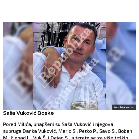
Foto: Privatna arhiva
Saša Vuković Boske
Pored Milića, uhapšeni su Saša Vuković i njegova
supruga Danka Vuković, Mario S., Petko P., Savo S., Boban
M., Nenad L., Vuk Š. i Dejan S., a terete se za više teških