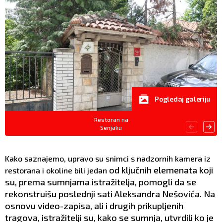
Pogledaj galeriju
Restoran na
Senjaku
Kako saznajemo, upravo su snimci s nadzornih kamera iz
od ključnih elemenata koji
restorana i okoline bili jedan
su, prema sumnjama istražitelja, pomogli da se
rekonstruišu poslednji sati Aleksandra Nešovića. Na
osnovu video-zapisa, ali i drugih prikupljenih
tragova, istražitelji su, kako se sumnja, utvrdili ko je