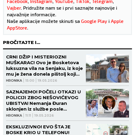
Facebook
,
Instagram
,
YouTube
,
TikTok
,
Telegram
,
Vajber
. Pridružite nam se i prvi saznajte najnovije i
najvažnije informacije.
Naše aplikacije možete skinuti sa
Google Play
i
Apple
AppStore
.
PROČITAJTE I...
CRNI DŽIP I MISTERIOZNI
MUŠKARAC! Ovo je Bosketova
luksuzna vila na Senjaku, iz koje
mu je žena donela pištolj kojim
je ubijen Baja! (FOTO)
HRONIKA
15:00
19.05.2026
SAZNAJEMO! POČELI OTKAZI U
POLICIJI ZBOG NEŠOVIĆEVOG
UBISTVA! Nemanja Đuran
sklonjen iz službe posle
davanja izjave o Bosketu!
HRONIKA
11:11
19.05.2026
EKSKLUZIVNO! EVO ŠTA JE
BOSKE KRIO U TELEFONU!