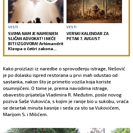
VESTI
VESTI
SVIMA NAM JE NAMENJEN
VERSKI KALENDAR ZA
SLIČAN ADVOKAT! I NEĆE
PETAK 7. AVGUST
BITI IZGOVORA! Arhimandrit
Kleopa o četiri zakona
prema kojima će Hristos
suditi svetu!
Kako proizlazi iz naredbe o sprovođenju istrage, Nešović
je po dolasku ispred restorana u prvi mah odustao od
sastanka, nakon što je primetio vozila koja koriste
osumnjičeni. O tome je, prema navodima istrage,
obavestio prijatelja Vladimira R. Međutim, posle novog
poziva Saše Vukovića, s kojim je ranije bio u sukobu, vraća
se desetak minuta kasnije i seda za sto sa Vukovićem,
Marijom S. i Milićem.