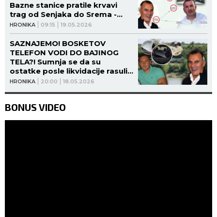
Bazne stanice pratile krvavi
trag od Senjaka do Srema -
misterija Bajine likvidacije sve
HRONIKA
09:15
19.05.2026
mračnija!
SAZNAJEMO! BOSKETOV
TELEFON VODI DO BAJINOG
TELA?! Sumnja se da su
ostatke posle likvidacije rasuli
po sremskim selima, bazne
HRONIKA
20:00
18.05.2026
stanice otkrile putanju kretanja
osumnjičenih!
BONUS VIDEO