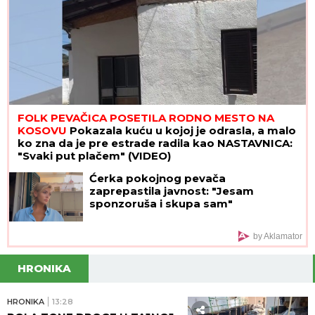
Objavljene nove cene goriva: Evo koliko ćemo
plaćati benzin i dizel na pumpama
EVO KOLIKO GODIŠNJE ZARAĐUJE
DRAGAN STANKOVIĆ
Milioni su u
pitanju, a Jovana Jeremić tvrdi: "U
dugovima je"
Ovo se dešava u domu Ognjena
Amidžića i Mine Naumović, redovno
ih POSEĆUJE ŽENA IZ AZIJE: "Bio je
proces oko papirologije, sa
Perunom ne može da pomogne"