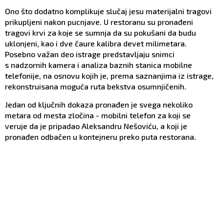
Ono što dodatno komplikuje slučaj jesu materijalni tragovi
prikupljeni nakon pucnjave. U restoranu su pronađeni
tragovi krvi za koje se sumnja da su pokušani da budu
uklonjeni, kao i dve čaure kalibra devet milimetara.
Posebno važan deo istrage predstavljaju snimci
s nadzornih kamera i analiza baznih stanica mobilne
telefonije, na osnovu kojih je, prema saznanjima iz istrage,
rekonstruisana moguća ruta bekstva osumnjičenih.
Jedan od ključnih dokaza pronađen je svega nekoliko
metara od mesta zločina - mobilni telefon za koji se
veruje da je pripadao Aleksandru Nešoviću, a koji je
pronađen odbačen u kontejneru preko puta restorana.