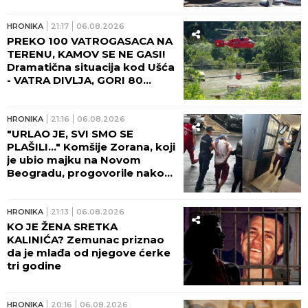
HRONIKA
06:36
ČETVORO POVREĐENIH U
ČETIRI NESREĆE! Burna noć za
Hitnu pomoć u Beogradu!
HRONIKA
06:00
CELA PORODICA UBIJENA
ZBOG ĆUPA SA ZLATOM!
Davor i Maja izrešetali tada
Kazimiroviće u Jabukovcu
zbog ČARŠIJSKE PRIČE!
HRONIKA
03:00
VOZAČKA DOZVOLA NE VAŽI
10 GODINA ZA SVE! Mnogi je
obnavljaju već posle 6 meseci
ili godinu dana - evo zašto i ko
odlučuje o tome!
JUGOHRONIKA
23:46
06.08.2026
ZATVORENIK U SPLITU