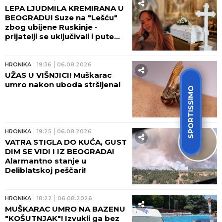
PRONAĐEN MRTAV! Bio
osuđen za veliki broj krivičnih
dela, podvodio i devojke iz
Srbije!
HRONIKA
22:31
06.08.2026
DOJAVA O BOMBI NA
AUTOBUSKOJ STANICI U
PRIŠTINI Sve vrvi od policije
SPORTISSIMO
HRONIKA
21:52
06.08.2026
PREMINUO U NAJGORIM
MUKAMA: Novi detalji ubistva
imućnog pekara sa
Karaburme
HRONIKA
21:17
06.08.2026
PREKO 100 VATROGASACA NA
TERENU, KAMOV SE NE GASI!
Dramatična situacija kod Ušća
- VATRA DIVLJA, GORI 80