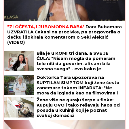
"SKUPLJAM APETIT OKOLO, A JEDEM KOD KUĆE"
Našem pevaču žena oprostila sve afere: "Ne
mogu da kažem da nisam pogledao drugu"
Dodajte samo dve kašike ovog
sastojka i prženi krompirići dobiće
zlatnu, hrskavu koricu
Stiže ASTRO-FENOMEN GODINE!
Lavlja kapija 888 otvara se 8.
avgusta i donosi ogroman novac i
PREOKRET SUDBINE - ali jedan
RITUAL morate da uradite za uspeh