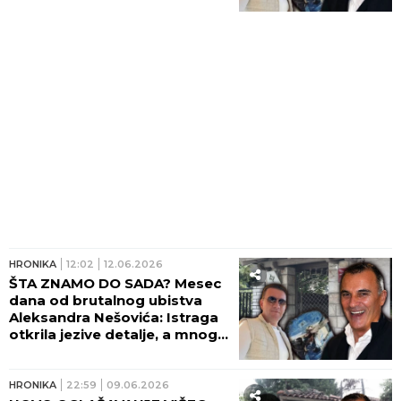
odustao od pomirenja, pa
naseo na BOSKETOVE SUZE!
HRONIKA
12:02
12.06.2026
ŠTA ZNAMO DO SADA? Mesec
dana od brutalnog ubistva
Aleksandra Nešovića: Istraga
otkrila jezive detalje, a mnoga
pitanja još čeka odgovor
HRONIKA
22:59
09.06.2026