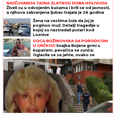
NAJČUVANIJA TAJNA ZLATNOG DOBA HOLIVUDA
Živeli su u odvojenim kućama i krili se od javnosti,
a njihova zabranjena ljubav trajala je 26 godina
Žena na vestima čula da joj je
poginuo muž: Detalji tragedije u
kojoj su nastradali putari kod
Loznice
GOCA BOŽINOVSKA SA PORODICOM
U GRČKOJ!
Snajka Bojana grmi u
kupaćem, pevačica se sunča:
Oglasila se sa jahte, ovako se
baškare (FOTO)