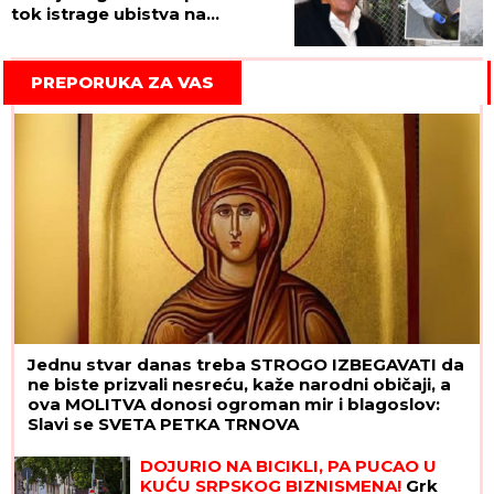
tok istrage ubistva na
Senjaku, misterija poslednjih
Bajinih minuta!
PREPORUKA ZA VAS
Jednu stvar danas treba STROGO IZBEGAVATI da
ne biste prizvali nesreću, kaže narodni običaji, a
ova MOLITVA donosi ogroman mir i blagoslov:
Slavi se SVETA PETKA TRNOVA
DOJURIO NA BICIKLI, PA PUCAO U
KUĆU SRPSKOG BIZNISMENA!
Grk