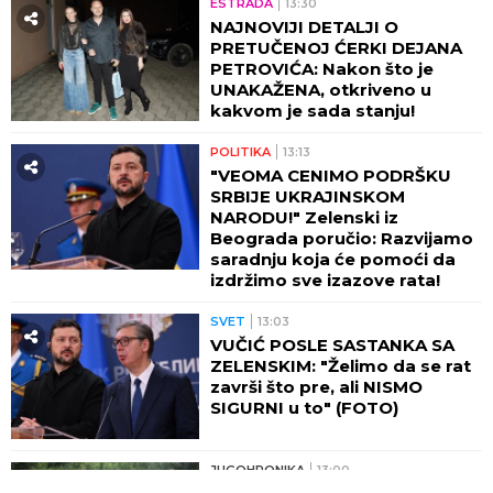
ESTRADA
13:30
NAJNOVIJI DETALJI O
PRETUČENOJ ĆERKI DEJANA
PETROVIĆA: Nakon što je
UNAKAŽENA, otkriveno u
kakvom je sada stanju!
POLITIKA
13:13
"VEOMA CENIMO PODRŠKU
SRBIJE UKRAJINSKOM
NARODU!" Zelenski iz
Beograda poručio: Razvijamo
saradnju koja će pomoći da
izdržimo sve izazove rata!
SVET
13:03
VUČIĆ POSLE SASTANKA SA
ZELENSKIM: "Želimo da se rat
završi što pre, ali NISMO
SIGURNI u to" (FOTO)
JUGOHRONIKA
13:00