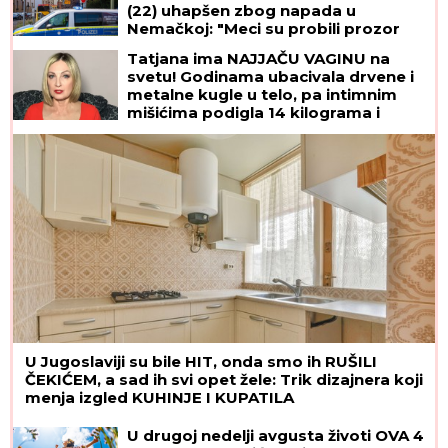
(22) uhapšen zbog napada u
Nemačkoj: "Meci su probili prozor
spavaće sobe"
Tatjana ima NAJJAČU VAGINU na
svetu! Godinama ubacivala drvene i
metalne kugle u telo, pa intimnim
mišićima podigla 14 kilograma i
postala globalno poznata
U Jugoslaviji su bile HIT, onda smo ih RUŠILI
ČEKIĆEM, a sad ih svi opet žele: Trik dizajnera koji
menja izgled KUHINJE I KUPATILA
U drugoj nedelji avgusta životi OVA 4