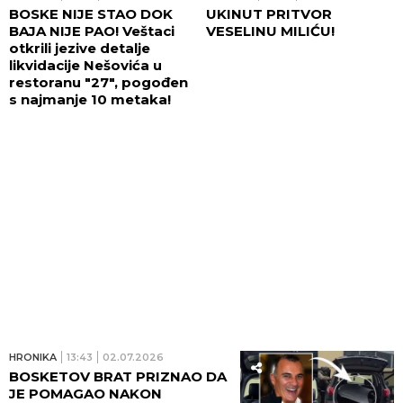
BOSKE NIJE STAO DOK
UKINUT PRITVOR
BAJA NIJE PAO! Veštaci
VESELINU MILIĆU!
otkrili jezive detalje
likvidacije Nešovića u
restoranu "27", pogođen
s najmanje 10 metaka!
HRONIKA
13:43
02.07.2026
BOSKETOV BRAT PRIZNAO DA
JE POMAGAO NAKON