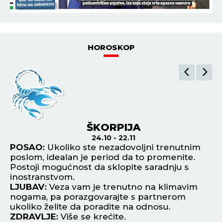
HOROSKOP
ŠKORPIJA
24.10 - 22.11
POSAO:
Ukoliko ste nezadovoljni trenutnim
P
poslom, idealan je period da to promenite.
št
Postoji mogućnost da sklopite saradnju s
id
ete
inostranstvom.
vr
LJUBAV:
Veza vam je trenutno na klimavim
L
nogama, pa porazgovarajte s partnerom
na
ukoliko želite da poradite na odnosu.
pa
ZDRAVLJE:
Više se krećite.
Z