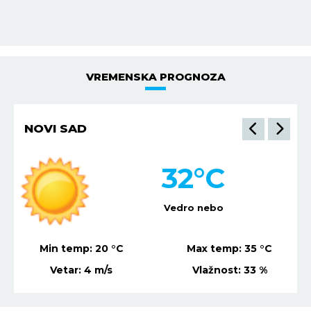
VREMENSKA PROGNOZA
NOVI SAD
32
°C
Vedro nebo
Min temp:
20
°C
Max temp:
35
°C
Vetar:
4
m/s
Vlažnost:
33
%