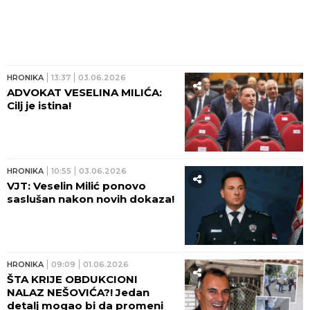
HRONIKA
13:37
03.06.2026
ADVOKAT VESELINA MILIĆA:
Cilj je istina!
HRONIKA
10:55
03.06.2026
VJT: Veselin Milić ponovo
saslušan nakon novih dokaza!
HRONIKA
09:09
01.06.2026
ŠTA KRIJE OBDUKCIONI
NALAZ NEŠOVIĆA?! Jedan
detalj mogao bi da promeni