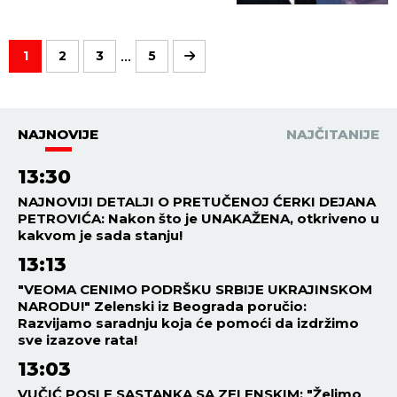
...
1
2
3
5
NAJNOVIJE
NAJČITANIJE
13:30
NAJNOVIJI DETALJI O PRETUČENOJ ĆERKI DEJANA
PETROVIĆA: Nakon što je UNAKAŽENA, otkriveno u
kakvom je sada stanju!
13:13
"VEOMA CENIMO PODRŠKU SRBIJE UKRAJINSKOM
NARODU!" Zelenski iz Beograda poručio:
Razvijamo saradnju koja će pomoći da izdržimo
sve izazove rata!
13:03
VUČIĆ POSLE SASTANKA SA ZELENSKIM: "Želimo