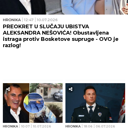
HRONIKA
12:47
10.07.2026
PREOKRET U SLUČAJU UBISTVA
ALEKSANDRA NEŠOVIĆA! Obustavljena
istraga protiv Bosketove supruge - OVO je
razlog!
HRONIKA
10:07
10.07.2026
HRONIKA
18:06
06.07.2026