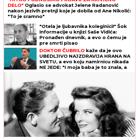
DELO"
Oglasio se advokat Jelene Radanović
nakon jezivih pretnji koje je dobila od Ane Nikolić:
"To je sramno"
"Otela je ljubavnika koleginici!" Šok
informacije u knjizi Saše Vidića:
Pronađen dnevnik, a evo o čemu je
pre smrti pisao
DOKTOR ČUBRILO
kaže da je ovo
UBEDLJIVO NAJZDRAVIJA HRANA NA
SVETU, a evo koju namirnicu nikada
NE JEDE: "I moja baba je to znala, a
možda vam zvuči suludo"