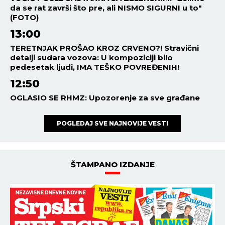
da se rat završi što pre, ali NISMO SIGURNI u to"
(FOTO)
13:00
TERETNJAK PROŠAO KROZ CRVENO?! Stravični
detalji sudara vozova: U kompoziciji bilo
pedesetak ljudi, IMA TEŠKO POVREĐENIH!
12:50
OGLASIO SE RHMZ: Upozorenje za sve građane
POGLEDAJ SVE NAJNOVIJE VESTI
ŠTAMPANO IZDANJE