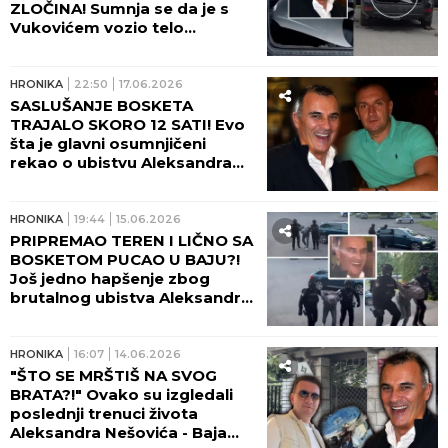
ZLOČINA! Sumnja se da je s
Vukovićem vozio telo
Aleksandara Nešovića!
HRONIKA
22:50
17.06.2026
SASLUŠANJE BOSKETA
TRAJALO SKORO 12 SATI! Evo
šta je glavni osumnjičeni
rekao o ubistvu Aleksandra
Nešovića Baje - OVOME SE
NIKO NIJE NADAO!
HRONIKA
19:44
15.06.2026
PRIPREMAO TEREN I LIČNO SA
BOSKETOM PUCAO U BAJU?!
Još jedno hapšenje zbog
brutalnog ubistva Aleksandra
Nešovića!
HRONIKA
16:07
14.06.2026
"ŠTO SE MRŠTIŠ NA SVOG
BRATA?!" Ovako su izgledali
poslednji trenuci života
Aleksandra Nešovića - Baja