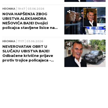
TUŽILAŠTVO!
HRONIKA
19:47
03.06.2026
NOVA HAPŠENJA ZBOG
UBISTVA ALEKSANDRA
NEŠOVIĆA BAJE! Dvojici
policajca stavljene lisice na
ruke - DO SADA BILI SVEDOCI
U ISTRAZI!
HRONIKA
17:17
03.06.2026
NEVEROVATAN OBRT U
SLUČAJU UBISTVA BAJE!
Odbačene krivične prijave
protiv trojice policajaca -
OGLASILO SE TUŽILAŠTVO I
OTKRILO ŠTA SU SNIMILE
KAMERE!