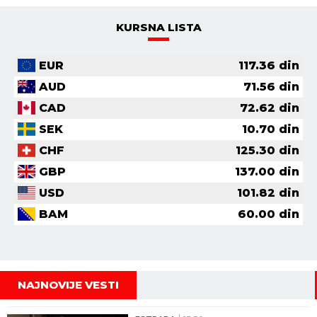
KURSNA LISTA
EUR
117.36
din
AUD
71.56
din
CAD
72.62
din
SEK
10.70
din
CHF
125.30
din
GBP
137.00
din
USD
101.82
din
BAM
60.00
din
NAJNOVIJE VESTI