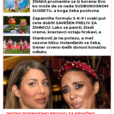
ZNAKA promeniće se iz korena: Evo
ko može da se nada SUDBONOSNOM
SUSRETU, a koga čeka poslovna
ponuda IZ SNOVA
Zapamtite formulu 3-6-9 i svaki put
ćete dobiti SAVRŠEN PRELIV ZA
ZIMNICU: Lako se pamti, štedi
vreme, krastavci ostaju hrskavi, a
paradajz ne puca
Stanković je na potezu, a meč
sezone blizu: Holanđanin se čeka,
trener crveno-belih donosi konačnu
odluku
"HITNO PODNOSIMO PRIJAVU ZA KRIVIČNO