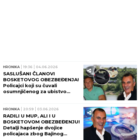
HRONIKA
19:36
04.06.2026
SASLUŠANI ČLANOVI
BOSKETOVOG OBEZBEĐENJA!
Policajci koji su čuvali
osumnjičenog za ubistvo
Nešovića rekli OVO u
tužilaštvu!
HRONIKA
20:59
03.06.2026
RADILI U MUP, ALI I U
BOSKETOVOM OBEZBEĐENJU!
Detalji hapšenje dvojice
policajaca zbog Bajinog
ubistva - OGLASILO SE