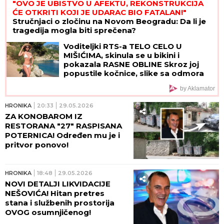
"OVO JE UBISTVO U AFEKTU, REKONSTRUKCIJA
ĆE OTKRITI KOJI JE UDARAC BIO FATALAN!"
Stručnjaci o zločinu na Novom Beogradu: Da li je
tragedija mogla biti sprečena?
Voditeljki RTS-a TELO CELO U
MIŠIĆIMA, skinula se u bikini i
pokazala RASNE OBLINE Skroz joj
popustile kočnice, slike sa odmora
napravile dar-mar
by Aklamator
HRONIKA
20:33
29.05.2026
ZA KONOBAROM IZ
RESTORANA "27" RASPISANA
POTERNICA! Određen mu je i
pritvor ponovo!
HRONIKA
18:48
29.05.2026
NOVI DETALJI LIKVIDACIJE
NEŠOVIĆA! Hitan pretres
stana i službenih prostorija
OVOG osumnjičenog!