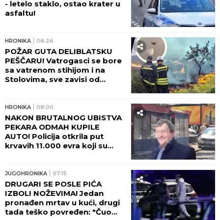
- letelo staklo, ostao krater u
asfaltu!
HRONIKA
08:26
POŽAR GUTA DELIBLATSKU
PEŠČARU! Vatrogasci se bore
sa vatrenom stihijom i na
Stolovima, sve zavisi od
temperature i vetra!
HRONIKA
08:00
NAKON BRUTALNOG UBISTVA
PEKARA ODMAH KUPILE
AUTO! Policija otkrila put
krvavih 11.000 evra koji su
nestali iz sefa na Karaburmi:
Ovako su osumnjičeni podelili
plen!
JUGOHRONIKA
07:15
DRUGARI SE POSLE PIĆA
IZBOLI NOŽEVIMA! Jedan
pronađen mrtav u kući, drugi
tada teško povređen: "Čuo