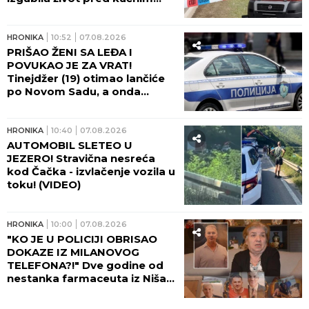
pragom, bol porodice ne
jenjava: "Na autobusu se
otvorio poklopac i uzeo nam
HRONIKA
10:52
07.08.2026
Elizabetu!"
PRIŠAO ŽENI SA LEĐA I
POVUKAO JE ZA VRAT!
Tinejdžer (19) otimao lančiće
po Novom Sadu, a onda
napao policajce!
HRONIKA
10:40
07.08.2026
AUTOMOBIL SLETEO U
JEZERO! Stravična nesreća
kod Čačka - izvlačenje vozila u
toku! (VIDEO)
HRONIKA
10:00
07.08.2026
"KO JE U POLICIJI OBRISAO
DOKAZE IZ MILANOVOG
TELEFONA?!" Dve godine od
nestanka farmaceuta iz Niša,
majka Marica očajna: Njega su
negde odveli...