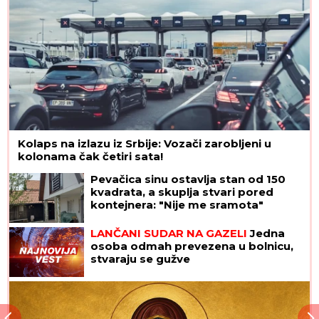
Kolaps na izlazu iz Srbije: Vozači zarobljeni u
kolonama čak četiri sata!
Pevačica sinu ostavlja stan od 150
kvadrata, a skuplja stvari pored
kontejnera: "Nije me sramota"
LANČANI SUDAR NA GAZELI
Jedna
osoba odmah prevezena u bolnicu,
stvaraju se gužve