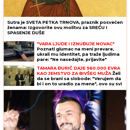
Sutra je SVETA PETKA TRNOVA, praznik posvećen
ženama: Izgovorite ovu molitvu za SREĆU I
SPASENJE DUŠE
"VARA LJUDE I IZNUĐUJE NOVAC"
Poznati glumac na meni prevare,
ukrali mu identitet, pa traže ljudima
pare: "Ne nasedajte, prijavite"
TAMARA ĐURIĆ DAJE 560.000 EVRA
KAO JEMSTVO ZA BIVŠEG MUŽA
Želi
da se brani sa slobode: "Verujem da
bi i on to uradio za mene", ovo su svi
detalji