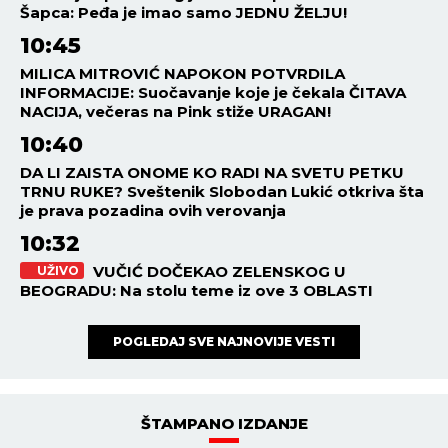
Šapca: Peđa je imao samo JEDNU ŽELJU!
10:45
MILICA MITROVIĆ NAPOKON POTVRDILA
INFORMACIJE: Suočavanje koje je čekala ČITAVA
NACIJA, večeras na Pink stiže URAGAN!
10:40
DA LI ZAISTA ONOME KO RADI NA SVETU PETKU
TRNU RUKE? Sveštenik Slobodan Lukić otkriva šta
je prava pozadina ovih verovanja
10:32
VUČIĆ DOČEKAO ZELENSKOG U
UŽIVO
BEOGRADU: Na stolu teme iz ove 3 OBLASTI
POGLEDAJ SVE NAJNOVIJE VESTI
ŠTAMPANO IZDANJE