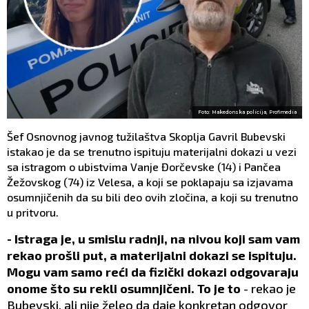
Foto: Makedonska policija, Profimedia
Šef Osnovnog javnog tužilaštva Skoplja Gavril Bubevski
istakao je da se trenutno ispituju materijalni dokazi u vezi
sa istragom o ubistvima Vanje Đorčevske (14) i Pančea
Žežovskog (74) iz Velesa, a koji se poklapaju sa izjavama
osumnjičenih da su bili deo ovih zločina, a koji su trenutno
u pritvoru.
- Istraga je, u smislu radnji, na nivou koji sam vam
rekao prošli put, a materijalni dokazi se ispituju.
Mogu vam samo reći da fizički dokazi odgovaraju
onome što su rekli osumnjičeni. To je to
- rekao je
Bubevski, ali nije želeo da daje konkretan odgovor