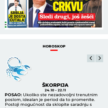
HOROSKOP
ŠKORPIJA
24.10 - 22.11
POSAO:
Ukoliko ste nezadovoljni trenutnim
P
poslom, idealan je period da to promenite.
št
Postoji mogućnost da sklopite saradnju s
id