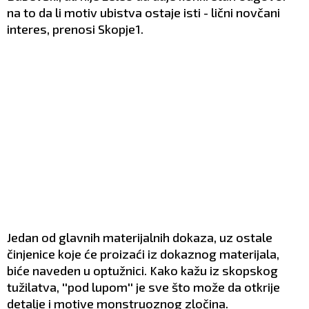
na to da li motiv ubistva ostaje isti - lični novčani
interes, prenosi Skopje1.
Jedan od glavnih materijalnih dokaza, uz ostale
činjenice koje će proizaći iz dokaznog materijala,
biće naveden u optužnici. Kako kažu iz skopskog
tužilatva, ''pod lupom'' je sve što može da otkrije
detalje i motive monstruoznog zločina.