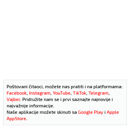
Poštovani čitaoci, možete nas pratiti i na platformama:
Facebook
,
Instagram
,
YouTube
,
TikTok
,
Telegram
,
Vajber
. Pridružite nam se i prvi saznajte najnovije i
najvažnije informacije.
Naše aplikacije možete skinuti sa
Google Play
i
Apple
AppStore
.