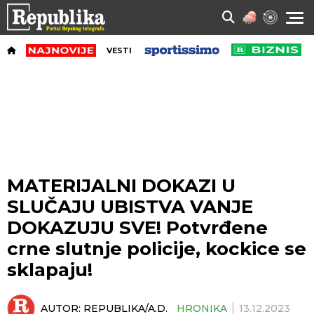
VESTI
MATERIJALNI DOKAZI U
SLUČAJU UBISTVA VANJE
DOKAZUJU SVE! Potvrđene
crne slutnje policije, kockice se
sklapaju!
AUTOR:
REPUBLIKA/A.D.
HRONIKA
13.12.2023