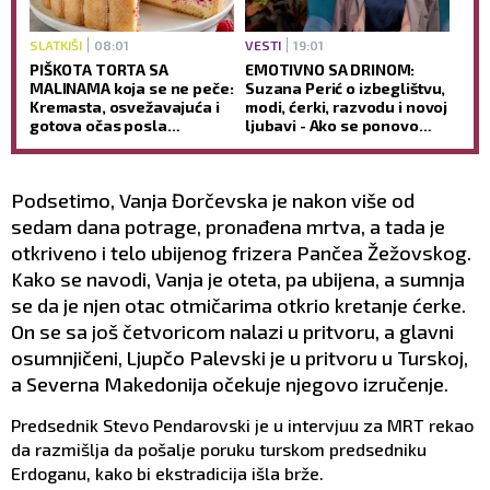
SLATKIŠI
08:01
VESTI
19:01
PIŠKOTA TORTA SA
EMOTIVNO SA DRINOM:
MALINAMA koja se ne peče:
Suzana Perić o izbeglištvu,
Kremasta, osvežavajuća i
modi, ćerki, razvodu i novoj
gotova očas posla
ljubavi - Ako se ponovo
(RECEPT)
udam, promeniću prezime
(VIDEO)
Podsetimo, Vanja Đorčevska je nakon više od
sedam dana potrage, pronađena mrtva, a tada je
otkriveno i telo ubijenog frizera Pančea Žežovskog.
Kako se navodi, Vanja je oteta, pa ubijena, a sumnja
se da je njen otac otmičarima otkrio kretanje ćerke.
On se sa još četvoricom nalazi u pritvoru, a glavni
osumnjičeni, Ljupčo Palevski je u pritvoru u Turskoj,
a Severna Makedonija očekuje njegovo izručenje.
Predsednik Stevo Pendarovski je u intervjuu za MRT rekao
da razmišlja da pošalje poruku turskom predsedniku
Erdoganu, kako bi ekstradicija išla brže.