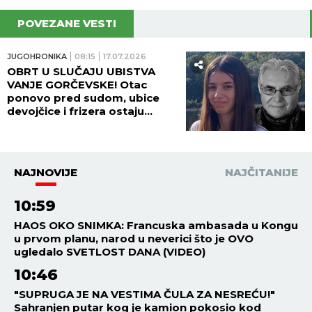
POVEZANE VESTI
JUGOHRONIKA
08:15
17.07.2026
OBRT U SLUČAJU UBISTVA
VANJE GORČEVSKE! Otac
ponovo pred sudom, ubice
devojčice i frizera ostaju
doživotno iza rešetaka!
NAJNOVIJE
NAJČITANIJE
10:59
HAOS OKO SNIMKA: Francuska ambasada u Kongu
u prvom planu, narod u neverici što je OVO
ugledalo SVETLOST DANA (VIDEO)
10:46
"SUPRUGA JE NA VESTIMA ČULA ZA NESREĆU!"
Sahranjen putar kog je kamion pokosio kod