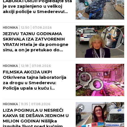
LABORATORIJI! Pogledajte šta
je sve zaplenjeno u velikoj
akciji policije u Smederevu!
(FOTO)
HRONIKA
12:50
07.08.2026
JEZIVU TAJNU GODINAMA
SKRIVALA IZA ZATVORENIH
VRATA! Htela je da pomogne
sinu, a on je pretukao do
smrti: Komšije otkrile mračnu
priču doktorke Milke
HRONIKA
12:18
07.08.2026
FILMSKA AKCIJA UKP!
Otkrivena tajna laboratorija
za drogu u Smederevu:
Policija upala u kuću i
POHAPSILA SVE KOJE JE
ZATEKLA!
HRONIKA
11:35
07.08.2026
LIZA POGINULA U NESREĆI
KAKVA SE DEŠAVA JEDNOM U
MILION GODINA! Nišlijka
izgubila život pred kućnim