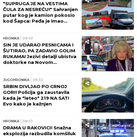
"SUPRUGA JE NA VESTIMA
ČULA ZA NESREĆU!" Sahranjen
putar kog je kamion pokosio
kod Šapca: Peđa je imao
samo JEDNU ŽELJU!
HRONIKA
09:50
SIN JE UDARAO PESNICAMA I
ŠUTIRAO, PA ZADAVIO GOLIM
RUKAMA! Jezivi detalji ubistva
doktorke na Novom
Beogradu: POLICAJCI REKLI
DA OVAKVU SUROVOST NE
PAMTE!
JUGOHRONIKA
09:32
SRBIN DIVLJAO PO CRNOJ
GORI! Policija ga zaustavila
kada je "leteo" 219 NA SAT!
Evo kako je kažnjen
HRONIKA
08:57
DRAMA U RAKOVICI! Snažna
eksplozija razbudila komšiluk