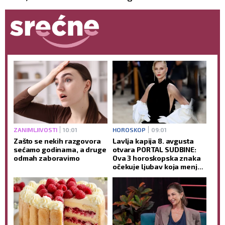
ZANIMLJIVOSTI
10:01
HOROSKOP
09:01
Zašto se nekih razgovora
Lavlja kapija 8. avgusta
sećamo godinama, a druge
otvara PORTAL SUDBINE:
odmah zaboravimo
Ova 3 horoskopska znaka
očekuje ljubav koja menja
život