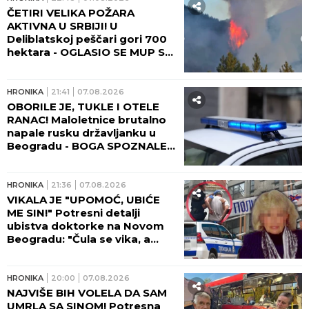
ČETIRI VELIKA POŽARA
AKTIVNA U SRBIJI! U
Deliblatskoj peščari gori 700
hektara - OGLASIO SE MUP SA
NOVIM INFORMACIJAMA!
HRONIKA
21:41
07.08.2026
OBORILE JE, TUKLE I OTELE
RANAC! Maloletnice brutalno
napale rusku državljanku u
Beogradu - BOGA SPOZNALE
KAD SE DEVOJKA PODIGLA!
HRONIKA
21:36
07.08.2026
VIKALA JE "UPOMOĆ, UBIĆE
ME SIN!" Potresni detalji
ubistva doktorke na Novom
Beogradu: "Čula se vika, a
onda JEZIVA TIŠINA!" (FOTO,
VIDEO)
HRONIKA
20:00
07.08.2026
NAJVIŠE BIH VOLELA DA SAM
UMRLA SA SINOM! Potresna