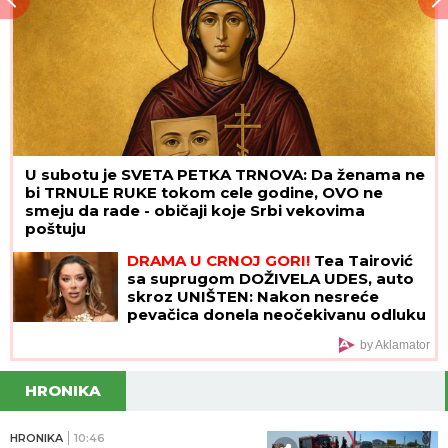
U subotu je SVETA PETKA TRNOVA: Da ženama ne
bi TRNULE RUKE tokom cele godine, OVO ne
smeju da rade - običaji koje Srbi vekovima
poštuju
DRAMA U CRNOJ GORI!
Tea Tairović
sa suprugom DOŽIVELA UDES, auto
skroz UNIŠTEN: Nakon nesreće
pevačica donela neočekivanu odluku
by Aklamator
HRONIKA
HRONIKA
10:46