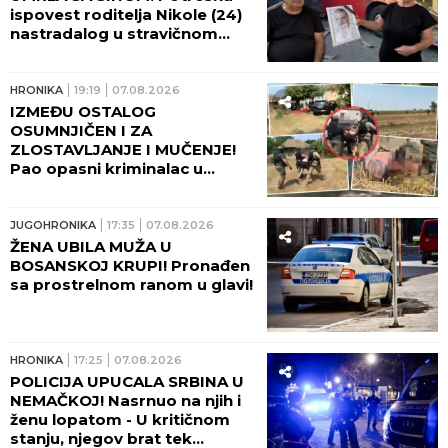
ispovest roditelja Nikole (24)
nastradalog u stravičnom
udesu na Umki, dve godine
čekaju pravdu! (FOTO)
HRONIKA
19:19
07.08.2026
IZMEĐU OSTALOG
OSUMNJIČEN I ZA
ZLOSTAVLJANJE I MUČENJE!
Pao opasni kriminalac u
Beogradu - Pogledajte kako
ga je policija opkolila, nije
mogao da makne! (FOTO,
JUGOHRONIKA
17:35
07.08.2026
VIDEO)
ŽENA UBILA MUŽA U
BOSANSKOJ KRUPI! Pronađen
sa prostrelnom ranom u glavi!
HRONIKA
17:25
07.08.2026
POLICIJA UPUCALA SRBINA U
NEMAČKOJ! Nasrnuo na njih i
ženu lopatom - U kritičnom
stanju, njegov brat tek