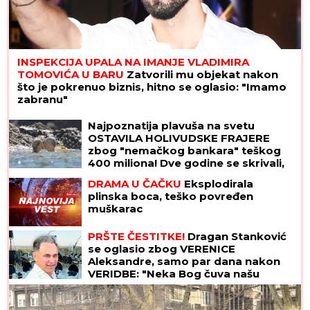
INSPEKCIJA UPALA NA IMANJE VLADIMIRA
TOMOVIĆA U BARU
Zatvorili mu objekat nakon
što je pokrenuo biznis, hitno se oglasio: "Imamo
zabranu"
Najpoznatija plavuša na svetu
OSTAVILA HOLIVUDSKE FRAJERE
zbog "nemačkog bankara" teškog
400 miliona! Dve godine se skrivali,
sad su pale maske
DRAMA U ČAČKU
Eksplodirala
plinska boca, teško povređen
muškarac
PRŠTE ČESTITKE!
Dragan Stanković
se oglasio zbog VERENICE
Aleksandre, samo par dana nakon
VERIDBE: "Neka Bog čuva našu
ljubav!"