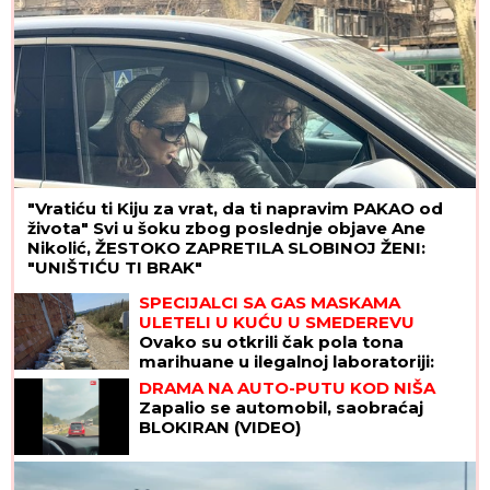
"Vratiću ti Kiju za vrat, da ti napravim PAKAO od
života" Svi u šoku zbog poslednje objave Ane
Nikolić, ŽESTOKO ZAPRETILA SLOBINOJ ŽENI:
"UNIŠTIĆU TI BRAK"
SPECIJALCI SA GAS MASKAMA
ULETELI U KUĆU U SMEDEREVU
Ovako su otkrili čak pola tona
marihuane u ilegalnoj laboratoriji:
Uhapšeno 6 osoba (FOTO, VIDEO)
DRAMA NA AUTO-PUTU KOD NIŠA
Zapalio se automobil, saobraćaj
BLOKIRAN (VIDEO)