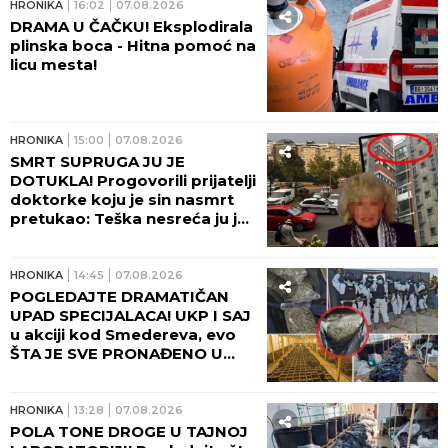
HRONIKA
16:02
07.08.2026
DRAMA U ČAČKU! Eksplodirala
plinska boca - Hitna pomoć na
licu mesta!
HRONIKA
15:00
07.08.2026
SMRT SUPRUGA JU JE
DOTUKLA! Progovorili prijatelji
doktorke koju je sin nasmrt
pretukao: Teška nesreća ju je
pratila... (FOTO)
HRONIKA
14:45
07.08.2026
POGLEDAJTE DRAMATIČAN
UPAD SPECIJALACA! UKP I SAJ
u akciji kod Smedereva, evo
ŠTA JE SVE PRONAĐENO U
KUĆI! (FOTO, VIDEO)
HRONIKA
13:28
07.08.2026
POLA TONE DROGE U TAJNOJ