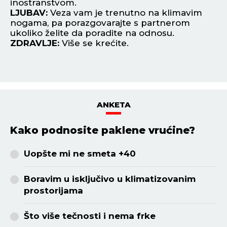
ete
inostranstvom.
vr
LJUBAV:
Veza vam je trenutno na klimavim
L
nogama, pa porazgovarajte s partnerom
na
ukoliko želite da poradite na odnosu.
pa
ZDRAVLJE:
Više se krećite.
Z
ANKETA
Kako podnosite paklene vrućine?
Uopšte mi ne smeta +40
Boravim u isključivo u klimatizovanim
prostorijama
Što više tečnosti i nema frke