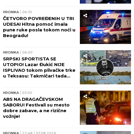
sam viku, dečko je ležao U
LOKVI KRVI!"
HRONIKA
06:35
ČETVORO POVREĐENIH U TRI
UDESA! Hitna pomoć imala
pune ruke posla tokom noći u
Beogradu!
HRONIKA
06:00
SRPSKI SPORTISTA SE
UTOPIO! Lazar Đukić NIJE
ISPLIVAO tokom plivačke trke
u Teksasu: Takmičari tada
vikali da se davi, ali niko nije
reagovao!
HRONIKA
03:00
ABS NA DRAGAČEVSKOM
SABORU! Festivali su mesto
dobre zabave, a ne rizične
vožnje!
HRONIKA
22:48
07.08.2026