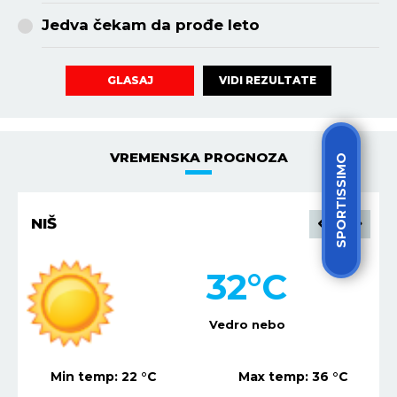
Jedva čekam da prođe leto
VIDI REZULTATE
GLASAJ
VREMENSKA PROGNOZA
SPORTISSIMO
BEOGRAD
32
°C
Vedro nebo
Max temp:
36
°C
Min temp:
21
°C