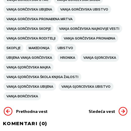
VANJA GORČEVSKA UBIJENA
VANJA GORČEVSKA UBISTVO
VANJA GORČEVSKA PRONAĐENA MRTVA
VANJA GORČEVSKA SKOPJE
VANJA GORČEVSKA NAJNOVIJE VESTI
VANJA GORČEVSKA RODITELJI
VANJA GORČEVSKA PRONAĐNA
SKOPLJE
MAKEDONIJA
UBISTVO
UBIJENA VANJA GORČEVSKA
HRONIKA
VANJA GJORCEVSKA
VANJA GJORČEVSKA MAJKA
VANJA GJORČEVSKA ŠKOLA KNJIGA ŽALOSTI
VANJA GJORČEVSKA UBIJENA
VANJA GJORCEVSKA UBISTVO
VANJA ĐORČEVSKA
Prethodna vest
Sledeća vest
KOMENTARI (
0
)