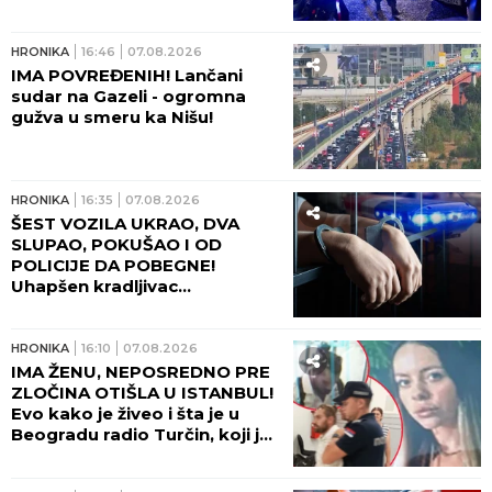
napravio haos posle
ranjavanja!
HRONIKA
16:46
07.08.2026
IMA POVREĐENIH! Lančani
sudar na Gazeli - ogromna
gužva u smeru ka Nišu!
HRONIKA
16:35
07.08.2026
ŠEST VOZILA UKRAO, DVA
SLUPAO, POKUŠAO I OD
POLICIJE DA POBEGNE!
Uhapšen kradljivac
automobila u Rumi - JUČE
IZAZVAO DVE SAOBRAĆAJNE
NESREĆE!
HRONIKA
16:10
07.08.2026
IMA ŽENU, NEPOSREDNO PRE
ZLOČINA OTIŠLA U ISTANBUL!
Evo kako je živeo i šta je u
Beogradu radio Turčin, koji je
ubio mladu Ruskinju - HOROR!