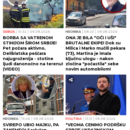
SRBIJA
10:32
09.08.2026
HRONIKA
08:25
09.08.2026
BORBA SA VATRENOM
ONA JE BILA "OČI I UŠI"
STIHIJOM ŠIROM SRBIJE!
BRUTALNE EKIPE! Dok su
Pet požara aktivno,
Milica i Marko mučili pekara
Deliblatska peščara
(73), Martina je imala
najugroženija - stotine
ključnu ulogu - nakon
ljudi danonoćno na terenu!
zločina "počastila" sebe
(VIDEO)
novim automobilom!
HRONIKA
13:46
08.08.2026
POLITIKA
13:13
08.08.2026
SVIREPO UBIO MAJKU, PA
"VEOMA CENIMO PODRŠKU
ZANEMEO! Saslušan
SRBIJE UKRAJINSKOM