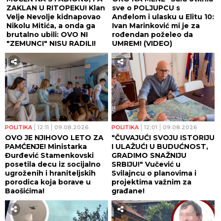
ZAKLAN U RITOPEKU! Klan
sve o POLJUPCU s
Velje Nevolje kidnapovao
Anđelom i ulasku u Elitu 10:
Nikolu Mitića, a onda ga
Ivan Marinković mi je za
brutalno ubili: OVO NI
rođendan poželeo da
"ZEMUNCI" NISU RADILI!
UMREM! (VIDEO)
POLITIKA
12:11
09.08.2026
POLITIKA
12:01
09.08.2026
OVO JE NJIHOVO LETO ZA
"ČUVAJUĆI SVOJU ISTORIJU
PAMĆENJE! Ministarka
I ULAŽUĆI U BUDUĆNOST,
Đurđević Stamenkovski
GRADIMO SNAŽNIJU
posetila decu iz socijalno
SRBIJU!" Vučević u
ugroženih i hraniteljskih
Svilajncu o planovima i
porodica koja borave u
projektima važnim za
Baošićima!
građane!