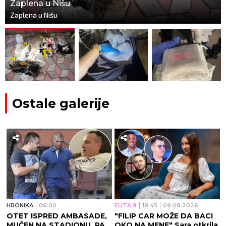
Zaplena u Nišu
Zaplena u Nišu
Ostale galerije
HRONIKA
06:00
ELITA 9
18:45
09.08.2026
OTET ISPRED AMBASADE,
"FILIP CAR MOŽE DA BACI
MUČEN NA STADIONU, PA
OKO NA MENE" Sara otkrila