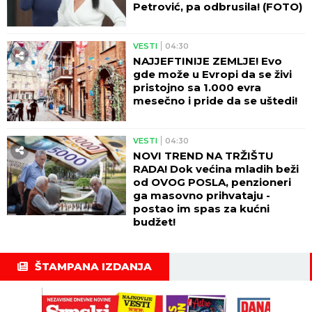
Petrović, pa odbrusila! (FOTO)
VESTI
04:30
NAJJEFTINIJE ZEMLJE! Evo
gde može u Evropi da se živi
pristojno sa 1.000 evra
mesečno i pride da se uštedi!
VESTI
04:30
NOVI TREND NA TRŽIŠTU
RADA! Dok većina mladih beži
od OVOG POSLA, penzioneri
ga masovno prihvataju -
postao im spas za kućni
budžet!
ŠTAMPANA IZDANJA