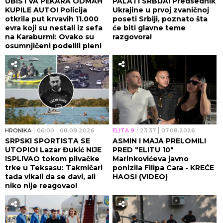
UBISTVA PEKARA ODMAH
PALATI SRBIJA! Predsednik
KUPILE AUTO! Policija
Ukrajine u prvoj zvaničnoj
otkrila put krvavih 11.000
poseti Srbiji, poznato šta
evra koji su nestali iz sefa
će biti glavne teme
na Karaburmi: Ovako su
razgovora!
osumnjičeni podelili plen!
HRONIKA
06:00
08.08.2026
ELITA 9
23:37
07.08.2026
SRPSKI SPORTISTA SE
ASMIN I MAJA PRELOMILI
UTOPIO! Lazar Đukić NIJE
PRED "ELITU 10"
ISPLIVAO tokom plivačke
Marinkovićeva javno
trke u Teksasu: Takmičari
ponizila Filipa Cara - KREĆE
tada vikali da se davi, ali
HAOS! (VIDEO)
niko nije reagovao!