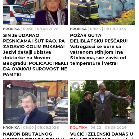
HRONIKA
09:50
08.08.2026
HRONIKA
08:26
08.08.2026
SIN JE UDARAO
POŽAR GUTA
PESNICAMA I ŠUTIRAO, PA
DELIBLATSKU PEŠČARU!
ZADAVIO GOLIM RUKAMA!
Vatrogasci se bore sa
Jezivi detalji ubistva
vatrenom stihijom i na
doktorke na Novom
Stolovima, sve zavisi od
Beogradu: POLICAJCI REKLI
temperature i vetra!
DA OVAKVU SUROVOST NE
PAMTE!
HRONIKA
08:00
08.08.2026
POLITIKA
06:22
08.08.2026
NAKON BRUTALNOG
VUČIĆ I ZELENSKI DANAS U