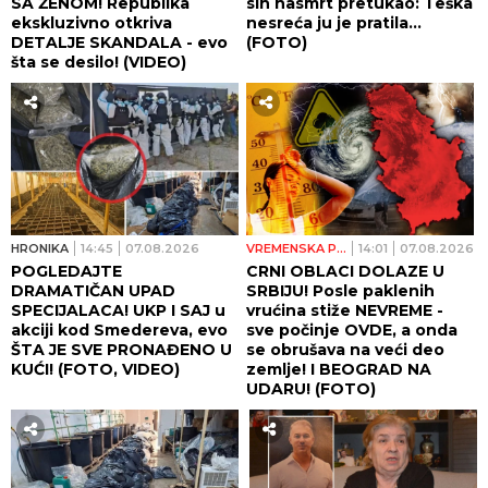
SA ŽENOM! Republika
sin nasmrt pretukao: Teška
ekskluzivno otkriva
nesreća ju je pratila...
DETALJE SKANDALA - evo
(FOTO)
šta se desilo! (VIDEO)
HRONIKA
14:45
07.08.2026
VREMENSKA PROGNOZA
14:01
07.08.2026
POGLEDAJTE
CRNI OBLACI DOLAZE U
DRAMATIČAN UPAD
SRBIJU! Posle paklenih
SPECIJALACA! UKP I SAJ u
vrućina stiže NEVREME -
akciji kod Smedereva, evo
sve počinje OVDE, a onda
ŠTA JE SVE PRONAĐENO U
se obrušava na veći deo
KUĆI! (FOTO, VIDEO)
zemlje! I BEOGRAD NA
UDARU! (FOTO)