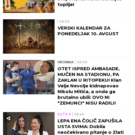
toplije!
06:02
VERSKI KALENDAR ZA
PONEDELJAK 10. AVGUST
HRONIKA
06:00
OTET ISPRED AMBASADE,
MUČEN NA STADIONU, PA
ZAKLAN U RITOPEKU! Klan
Velje Nevolje kidnapovao
Nikolu Mitića, a onda ga
brutalno ubili: OVO NI
"ZEMUNCI" NISU RADILI!
ELITA 9
05:45
LEPA ENA ČOLIČ ZAPUŠILA
USTA SVIMA: Dobila
neočekivano pitanje o Zlati