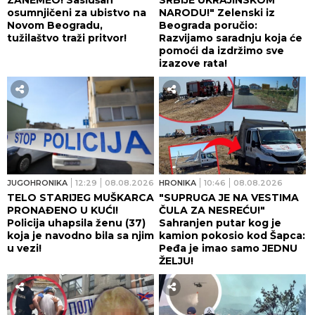
osumnjičeni za ubistvo na
NARODU!" Zelenski iz
Novom Beogradu,
Beograda poručio:
tužilaštvo traži pritvor!
Razvijamo saradnju koja će
pomoći da izdržimo sve
izazove rata!
JUGOHRONIKA
12:29
08.08.2026
HRONIKA
10:46
08.08.2026
TELO STARIJEG MUŠKARCA
"SUPRUGA JE NA VESTIMA
PRONAĐENO U KUĆI!
ČULA ZA NESREĆU!"
Policija uhapsila ženu (37)
Sahranjen putar kog je
koja je navodno bila sa njim
kamion pokosio kod Šapca:
u vezi!
Peđa je imao samo JEDNU
ŽELJU!