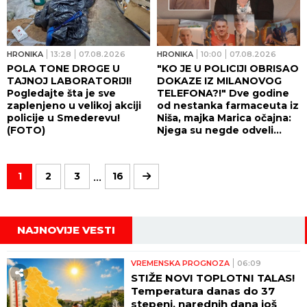
HRONIKA
13:28
07.08.2026
HRONIKA
10:00
07.08.2026
POLA TONE DROGE U
"KO JE U POLICIJI OBRISAO
TAJNOJ LABORATORIJI!
DOKAZE IZ MILANOVOG
Pogledajte šta je sve
TELEFONA?!" Dve godine
zaplenjeno u velikoj akciji
od nestanka farmaceuta iz
policije u Smederevu!
Niša, majka Marica očajna:
(FOTO)
Njega su negde odveli...
...
1
2
3
16
NAJNOVIJE VESTI
VREMENSKA PROGNOZA
06:09
STIŽE NOVI TOPLOTNI TALAS!
Temperatura danas do 37
stepeni, narednih dana još