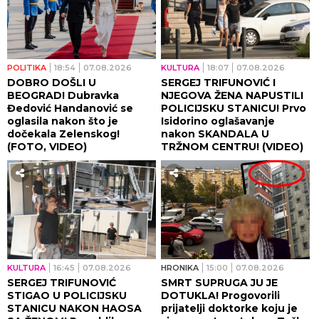
POLITIKA
18:54
07.08.2026
KULTURA
18:07
07.08.2026
DOBRO DOŠLI U
SERGEJ TRIFUNOVIĆ I
BEOGRAD! Dubravka
NJEGOVA ŽENA NAPUSTILI
Đedović Handanović se
POLICIJSKU STANICU! Prvo
oglasila nakon što je
Isidorino oglašavanje
dočekala Zelenskog!
nakon SKANDALA U
(FOTO, VIDEO)
TRŽNOM CENTRU! (VIDEO)
KULTURA
16:45
07.08.2026
HRONIKA
15:00
07.08.2026
SERGEJ TRIFUNOVIĆ
SMRT SUPRUGA JU JE
STIGAO U POLICIJSKU
DOTUKLA! Progovorili
STANICU NAKON HAOSA
prijatelji doktorke koju je