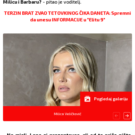
Milicu i Barbaru?
- pitao je voditelj.
TERZIN BRAT ZVAO TETOVKINOG ČIKA DANETA: Spremni
da unesu INFORMACIJE u "Elitu 9"
Pogledaj galeriju
Milica Veličković
- Ne misli. Lepo si prezentovao, ali od te priče ništa.