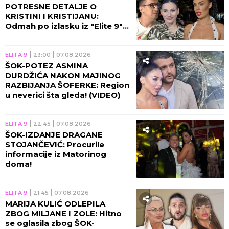
POTRESNE DETALJE O
KRISTINI I KRISTIJANU:
Odmah po izlasku iz "Elite 9"
se čula sa Spalevićevom!
(VIDEO)
ELITA 9
23:00
07.08.2026
ŠOK-POTEZ ASMINA
DURDŽIĆA NAKON MAJINOG
RAZBIJANJA ŠOFERKE: Region
u neverici šta gleda! (VIDEO)
ELITA 9
22:45
07.08.2026
ŠOK-IZDANJE DRAGANE
STOJANČEVIĆ: Procurile
informacije iz Matorinog
doma!
ELITA 9
21:45
07.08.2026
MARIJA KULIĆ ODLEPILA
ZBOG MILJANE I ZOLE: Hitno
se oglasila zbog ŠOK-