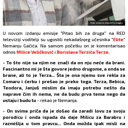
Foto: Antonio Ahel/ATAImages
U novom izdanju emisije "Pitao bih za druga" na RED
televiziji voditelji su ugostili nekadašnjeg učesnika "
Elite
"
Nemanju Gačića. Na samom početku on je komentarisao
odnos
Milice Veličković
i
Borislava Terzića Terze
.
- To što nije sa njim ne znači da on nju neće da brani.
Fascinantno mi je šta govore jedno drugome, a onda se
brane, ali to je Terza... Šta je ona njemu sve rekla za
Comaru i ćerku i prešao je preko toga. Terza, Bebica,
Teodora, Janjuš mislim da imaju potrebu nešto da
naprave čim ih nema, ne da budu prva tema nego da
ustaju i budu tu
- rekao je Nemanja.
- On svima priča da je došao da zaradi lovu za svoju
porodicu i onda ispada da daje Milicu za Barabru i
razmišlja u tom pravcu... Onda možda ipak misli na