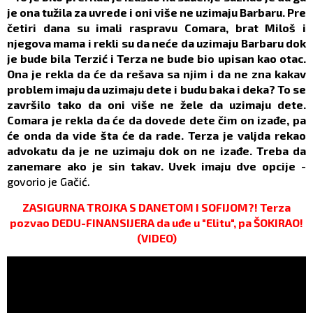
je ona tužila za uvrede i oni više ne uzimaju Barbaru. Pre
četiri dana su imali raspravu Comara, brat Miloš i
njegova mama i rekli su da neće da uzimaju Barbaru dok
je bude bila Terzić i Terza ne bude bio upisan kao otac.
Ona je rekla da će da rešava sa njim i da ne zna kakav
problem imaju da uzimaju dete i budu baka i deka? To se
završilo tako da oni više ne žele da uzimaju dete.
Comara je rekla da će da dovede dete čim on izađe, pa
će onda da vide šta će da rade. Terza je valjda rekao
advokatu da je ne uzimaju dok on ne izađe. Treba da
zanemare ako je sin takav. Uvek imaju dve opcije
-
govorio je Gačić.
ZASIGURNA TROJKA S DANETOM I SOFIJOM?! Terza
pozvao DEDU-FINANSIJERA da uđe u "Elitu", pa ŠOKIRAO!
(VIDEO)