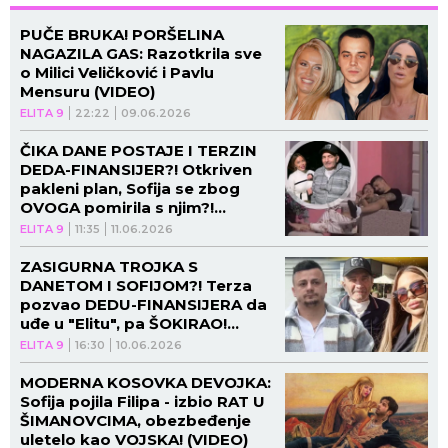
PUČE BRUKA! PORŠELINA
NAGAZILA GAS: Razotkrila sve
o Milici Veličković i Pavlu
Mensuru (VIDEO)
ELITA 9
22:22
09.06.2026
ČIKA DANE POSTAJE I TERZIN
DEDA-FINANSIJER?! Otkriven
pakleni plan, Sofija se zbog
OVOGA pomirila s njim?!
(VIDEO)
ELITA 9
11:35
11.06.2026
ZASIGURNA TROJKA S
DANETOM I SOFIJOM?! Terza
pozvao DEDU-FINANSIJERA da
uđe u "Elitu", pa ŠOKIRAO!
(VIDEO)
ELITA 9
16:30
10.06.2026
MODERNA KOSOVKA DEVOJKA:
Sofija pojila Filipa - izbio RAT U
ŠIMANOVCIMA, obezbeđenje
uletelo kao VOJSKA! (VIDEO)