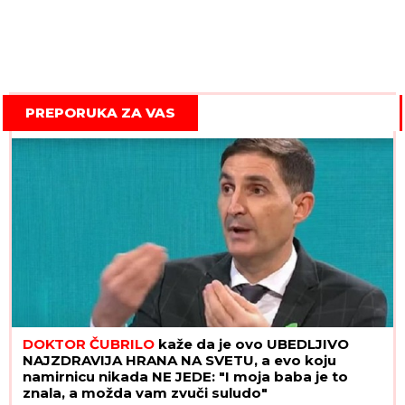
PREPORUKA ZA VAS
DOKTOR ČUBRILO
kaže da je ovo UBEDLJIVO
NAJZDRAVIJA HRANA NA SVETU, a evo koju
namirnicu nikada NE JEDE: "I moja baba je to
znala, a možda vam zvuči suludo"