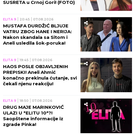
SUSRETA u Crnoj Gori! (FOTO)
ELITA 9
20:45
07.08.2026
MUSTAFA DURDŽIĆ BLJUJE
VATRU ZBOG HANE I NERIJA:
Nakon skandala sa Sitom i
Aneli usledila šok-poruka!
ELITA 9
19:45
07.08.2026
HAOS POSLE OBJAVLJENIH
PREPISKI! Aneli Ahmić
konačno prekinula ćutanje, svi
čekali njenu reakciju!
ELITA 9
18:50
07.08.2026
DRUG MAJE MARINKOVIĆ
ULAZI U "ELITU 10"?!
Saopštene informacije iz
zgrade Pinka!