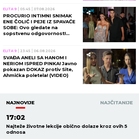
POTEZ!
ELITA 9
05:45
07.08.2026
PROCURIO INTIMNI SNIMAK
ENE ČOLIĆ I PEJE IZ SPAVAĆE
SOBE: Ovo gledate na
sopstvenu odgovornost!
(VIDEO)
ELITA 9
23:45
06.08.2026
SVAĐA ANELI SA HANOM I
NERIOM ISPRED PINKA! Javno
pokazan DOKAZ protiv Site,
Ahmićka poletela! (VIDEO)
NAJNOVIJE
NAJČITANIJE
17:02
Najteže životne lekcije obično dolaze kroz ovih 5
odnosa