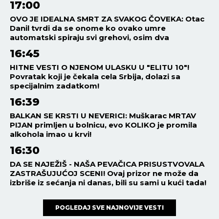
17:00
OVO JE IDEALNA SMRT ZA SVAKOG ČOVEKA: Otac
Danil tvrdi da se onome ko ovako umre
automatski spiraju svi grehovi, osim dva
16:45
HITNE VESTI O NJENOM ULASKU U "ELITU 10"!
Povratak koji je čekala cela Srbija, dolazi sa
specijalnim zadatkom!
16:39
BALKAN SE KRSTI U NEVERICI: Muškarac MRTAV
PIJAN primljen u bolnicu, evo KOLIKO je promila
alkohola imao u krvi!
16:30
DA SE NAJEŽIŠ - NAŠA PEVAČICA PRISUSTVOVALA
ZASTRAŠUJUĆOJ SCENI! Ovaj prizor ne može da
izbriše iz sećanja ni danas, bili su sami u kući tada!
POGLEDAJ SVE NAJNOVIJE VESTI