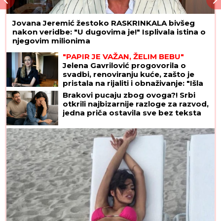
Jovana Jeremić žestoko RASKRINKALA bivšeg
nakon veridbe: "U dugovima je!" Isplivala istina o
njegovim milionima
"PAPIR JE VAŽAN, ŽELIM BEBU"
Jelena Gavrilović progovorila o
svadbi, renoviranju kuće, zašto je
pristala na rijaliti i obnaživanje: "Išla
sam roditeljima da kažem da
Brakovi pucaju zbog ovoga?! Srbi
odustajem"
otkrili najbizarnije razloge za razvod,
jedna priča ostavila sve bez teksta