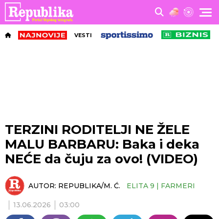
VESTI
TERZINI RODITELJI NE ŽELE
MALU BARBARU: Baka i deka
NEĆE da čuju za ovo! (VIDEO)
AUTOR:
REPUBLIKA/M. Ć.
ELITA 9 | FARMERI
13.06.2026
03:00