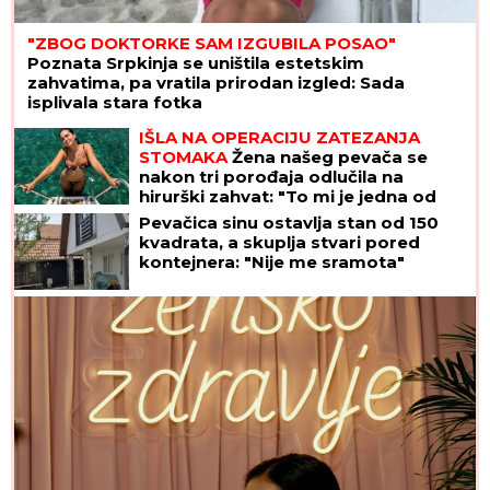
"ZBOG DOKTORKE SAM IZGUBILA POSAO"
Poznata Srpkinja se uništila estetskim
zahvatima, pa vratila prirodan izgled: Sada
isplivala stara fotka
IŠLA NA OPERACIJU ZATEZANJA
STOMAKA
Žena našeg pevača se
nakon tri porođaja odlučila na
hirurški zahvat: "To mi je jedna od
najboljih odluka"
Pevačica sinu ostavlja stan od 150
kvadrata, a skuplja stvari pored
kontejnera: "Nije me sramota"