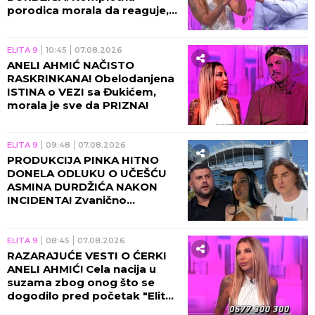
porodica morala da reaguje,
usledila nova drama u
programu!
ELITA 9
10:45
07.08.2026
ANELI AHMIĆ NAČISTO
RASKRINKANA! Obelodanjena
ISTINA o VEZI sa Đukićem,
morala je sve da PRIZNA!
ELITA 9
09:48
07.08.2026
PRODUKCIJA PINKA HITNO
DONELA ODLUKU O UČEŠĆU
ASMINA DURDŽIĆA NAKON
INCIDENTA! Zvanično
saopštenje će vas zakucati za
ekran, obezbeđenje u
pripravnosti!
ELITA 9
08:45
07.08.2026
RAZARAJUĆE VESTI O ĆERKI
ANELI AHMIĆ! Cela nacija u
suzama zbog onog što se
dogodilo pred početak "Elite
10", Asmin napravio ŠOK-