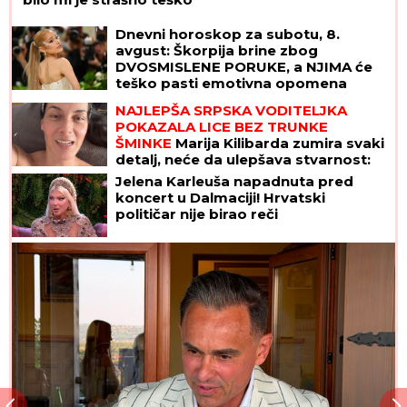
Dnevni horoskop za subotu, 8.
avgust: Škorpija brine zbog
DVOSMISLENE PORUKE, a NJIMA će
teško pasti emotivna opomena
NAJLEPŠA SRPSKA VODITELJKA
POKAZALA LICE BEZ TRUNKE
ŠMINKE
Marija Kilibarda zumira svaki
detalj, neće da ulepšava stvarnost:
"Tretman mi je preko potreban"
Jelena Karleuša napadnuta pred
(FOTO)
koncert u Dalmaciji! Hrvatski
političar nije birao reči