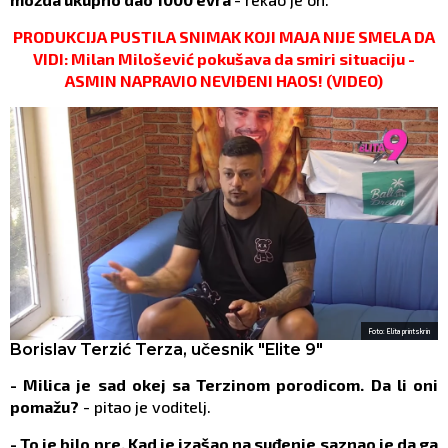
PRODUKCIJA PUSTILA SNIMAK KOJI MAJA NIJE SMELA DA
VIDI: Milan Milošević pokušava da smiri situaciju -
ASMIN NAPRAVIO NEVIĐENI HAOS! (VIDEO)
Foto: Elita printskrin
Borislav Terzić Terza, učesnik "Elite 9"
- Milica je sad okej sa Terzinom porodicom. Da li oni
pomažu?
- pitao je voditelj.
- To je bilo pre. Kad je izašao na suđenje saznao je da ga