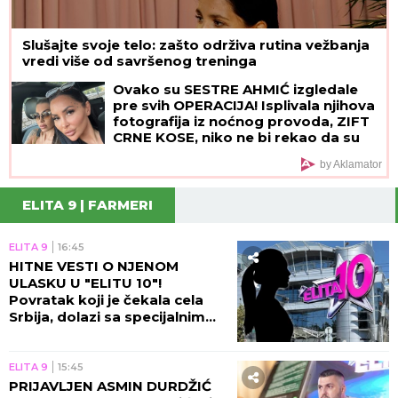
Slušajte svoje telo: zašto održiva rutina vežbanja
vredi više od savršenog treninga
Ovako su SESTRE AHMIĆ izgledale
pre svih OPERACIJA! Isplivala njihova
fotografija iz noćnog provoda, ZIFT
CRNE KOSE, niko ne bi rekao da su
OVO ONE! (FOTO)
by Aklamator
ELITA 9 | FARMERI
ELITA 9
16:45
HITNE VESTI O NJENOM
ULASKU U "ELITU 10"!
Povratak koji je čekala cela
Srbija, dolazi sa specijalnim
zadatkom!
ELITA 9
15:45
PRIJAVLJEN ASMIN DURDŽIĆ