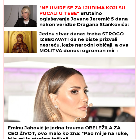
"NE UMIRE SE ZA LJUDIMA KOJI SU
PUCALI U TEBE"
Brutalno
oglašavanje Jovane Jeremić 5 dana
nakon veridbe Dragana Stankovića:
"Znali su šta rade"
Jednu stvar danas treba STROGO
IZBEGAVATI da ne biste prizvali
nesreću, kaže narodni običaji, a ova
MOLITVA donosi ogroman mir i
blagoslov: Slavi se SVETA PETKA
TRNOVA
Eminu Jahović je jedna trauma OBELEŽILA ZA
CEO ŽIVOT, ovo malo ko zna: "Pao mi je na ruke,
bilo mi je strašno teško"