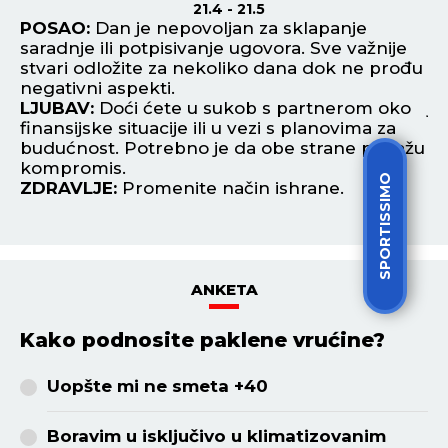
21.4 - 21.5
POSAO:
Dan je nepovoljan za sklapanje
P
saradnje ili potpisivanje ugovora. Sve važnije
ob
stvari odložite za nekoliko dana dok ne prođu
pr
n
negativni aspekti.
L
LJUBAV:
Doći ćete u sukob s partnerom oko
je
u
finansijske situacije ili u vezi s planovima za
ot
budućnost. Potrebno je da obe strane pokažu
Z
kompromis.
SPORTISSIMO
ZDRAVLJE:
Promenite način ishrane.
ANKETA
Kako podnosite paklene vrućine?
Uopšte mi ne smeta +40
Boravim u isključivo u klimatizovanim