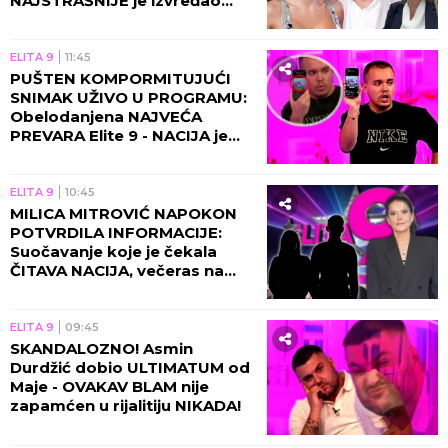
NAJSTRAŠNIJE je izvređao
zbog Maje!
ELITA 9
11:45
PUŠTEN KOMPORMITUJUĆI
SNIMAK UŽIVO U PROGRAMU:
Obelodanjena NAJVEĆA
PREVARA Elite 9 - NACIJA je
morala da sazna OVO
ELITA 9
10:45
MILICA MITROVIĆ NAPOKON
POTVRDILA INFORMACIJE:
Suočavanje koje je čekala
ČITAVA NACIJA, večeras na
Pink stiže URAGAN!
ELITA 9
09:45
SKANDALOZNO! Asmin
Durdžić dobio ULTIMATUM od
Maje - OVAKAV BLAM nije
zapamćen u rijalitiju NIKADA!