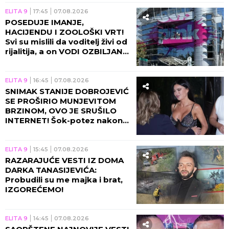
ELITA 9
17:45
07.08.2026
POSEDUJE IMANJE,
HACIJENDU I ZOOLOŠKI VRT!
Svi su mislili da voditelj živi od
rijalitija, a on VODI OZBILJAN
BIZNIS!
ELITA 9
16:45
07.08.2026
SNIMAK STANIJE DOBROJEVIĆ
SE PROŠIRIO MUNJEVITOM
BRZINOM, OVO JE SRUŠILO
INTERNET! Šok-potez nakon
skandala Maje i Asmina!
ELITA 9
15:45
07.08.2026
RAZARAJUĆE VESTI IZ DOMA
DARKA TANASIJEVIĆA:
Probudili su me majka i brat,
IZGOREĆEMO!
ELITA 9
14:45
07.08.2026