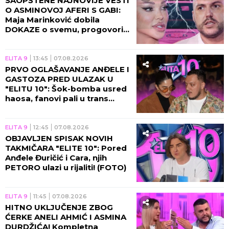
SAOPŠTENE NAJNOVIJE VESTI
O ASMINOVOJ AFERI S GABI:
Maja Marinković dobila
DOKAZE o svemu, progovorila
njegova bivša!
ELITA 9
13:45
07.08.2026
PRVO OGLAŠAVANJE ANĐELE I
GASTOZA PRED ULAZAK U
"ELITU 10": Šok-bomba usred
haosa, fanovi pali u trans
zbog novih vesti!
ELITA 9
12:45
07.08.2026
OBJAVLJEN SPISAK NOVIH
TAKMIČARA "ELITE 10": Pored
Anđele Đuričić i Cara, njih
PETORO ulazi u rijaliti! (FOTO)
ELITA 9
11:45
07.08.2026
HITNO UKLJUČENJE ZBOG
ĆERKE ANELI AHMIĆ I ASMINA
DURDŽIĆA! Kompletna