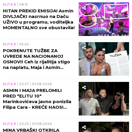
ELITA 9
08:15
HITAN PREKID EMISIJA! Asmin
DIVLJAČKI nasrnuo na Daču
UŽIVO u programu, voditeljka
MOMENTALNO sve obustavila!
ELITA 9
05:45
POKRENUTE TUŽBE ZA
UVREDE NA NACIONANOJ
OSNOVI! Ceh iz rijalitija stigo
na naplatu, Maja i Asmin
ZAVRŠILI NA SUDU!
ELITA 9
23:37
07.08.2026
ASMIN I MAJA PRELOMILI
PRED "ELITU 10"
Marinkovićeva javno ponizila
Filipa Cara - KREĆE HAOS!
(VIDEO)
ELITA 9
23:25
07.08.2026
MINA VRBAŠKI OTKRILA