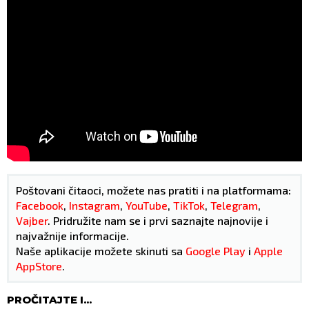
Poštovani čitaoci, možete nas pratiti i na platformama:
Facebook
,
Instagram
,
YouTube
,
TikTok
,
Telegram
,
Vajber
. Pridružite nam se i prvi saznajte najnovije i
najvažnije informacije.
Naše aplikacije možete skinuti sa
Google Play
i
Apple
AppStore
.
PROČITAJTE I...