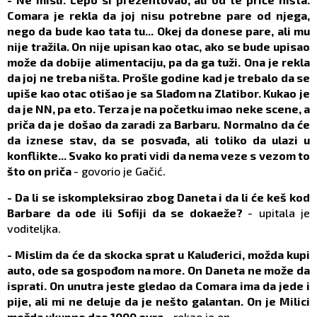
Comara je rekla da joj nisu potrebne pare od njega,
nego da bude kao tata tu... Okej da donese pare, ali mu
nije tražila. On nije upisan kao otac, ako se bude upisao
može da dobije alimentaciju, pa da ga tuži. Ona je rekla
da joj ne treba ništa. Prošle godine kad je trebalo da se
upiše kao otac otišao je sa Slađom na Zlatibor. Kukao je
da je NN, pa eto. Terza je na početku imao neke scene, a
priča da je došao da zaradi za Barbaru. Normalno da će
da iznese stav, da se posvađa, ali toliko da ulazi u
konflikte... Svako ko prati vidi da nema veze s vezom to
što on priča
- govorio je Gačić.
- Da li se iskompleksirao zbog Daneta i da li će keš kod
Barbare da ode ili Sofiji da se dokaeže?
- upitala je
voditeljka.
- Mislim da će da skocka sprat u Kaluđerici, možda kupi
auto, ode sa gospođom na more. On Daneta ne može da
isprati. On unutra jeste gledao da Comara ima da jede i
pije, ali mi ne deluje da je nešto galantan. On je Milici
možda ukupno dao 1000 evra
- rekao je on.