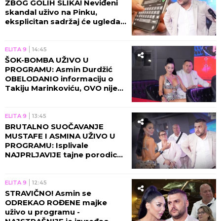
ZBOG GOLIH SLIKA! Neviđeni
skandal uživo na Pinku,
eksplicitan sadržaj će ugledati
svetlost dana!
ELITA 9
14:45
ŠOK-BOMBA UŽIVO U
PROGRAMU: Asmin Durdžić
OBELODANIO informaciju o
Takiju Marinkoviću, OVO nije
smeo da izgovori!
ELITA 9
13:45
BRUTALNO SUOČAVANJE
MUSTAFE I ASMINA UŽIVO U
PROGRAMU: Isplivale
NAJPRLJAVIJE tajne porodice
Durdžić, Maja napravila
RASKOL!
ELITA 9
12:45
STRAVIČNO! Asmin se
ODREKAO ROĐENE majke
uživo u programu -