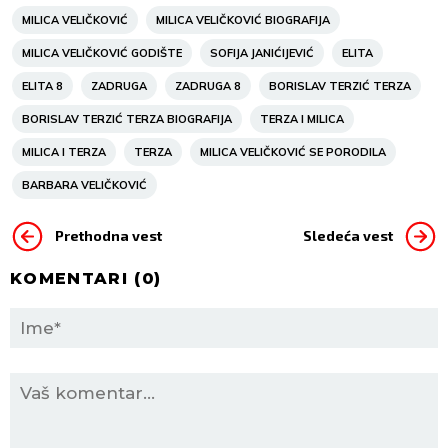
MILICA VELIČKOVIĆ
MILICA VELIČKOVIĆ BIOGRAFIJA
MILICA VELIČKOVIĆ GODIŠTE
SOFIJA JANIĆIJEVIĆ
ELITA
ELITA 8
ZADRUGA
ZADRUGA 8
BORISLAV TERZIĆ TERZA
BORISLAV TERZIĆ TERZA BIOGRAFIJA
TERZA I MILICA
MILICA I TERZA
TERZA
MILICA VELIČKOVIĆ SE PORODILA
BARBARA VELIČKOVIĆ
Prethodna vest
Sledeća vest
KOMENTARI (
0
)