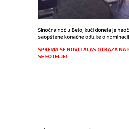
Sinoćna noć u Beloj kući donela je neo
saopštene konačne odluke o nominaci
SPREMA SE NOVI TALAS OTKAZA NA PI
SE FOTELJE!