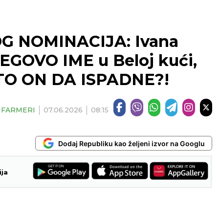
OG NOMINACIJA: Ivana
JEGOVO IME u Beloj kući,
ŠTO ON DA ISPADNE?!
| FARMERI
07.06.2026
08:15
Dodaj Republiku kao željeni izvor na Googlu
ija