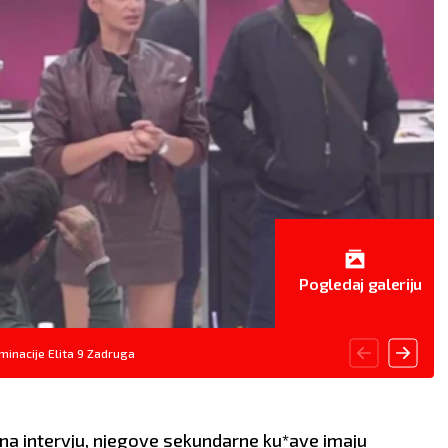
Pogledaj galeriju
minacije Elita 9 Zadruga
ti na intervju, njegove sekundarne ku*ave imaju
BLIZANCI
RAK