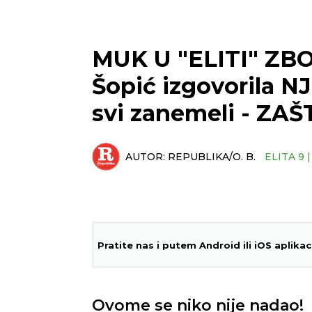
MUK U "ELITI" ZB
Šopić izgovorila N
svi zanemeli - ZA
AUTOR:
REPUBLIKA/O. B.
ELITA 9 
Pratite nas i putem Android ili iOS aplikac
Ovome se niko nije nadao!