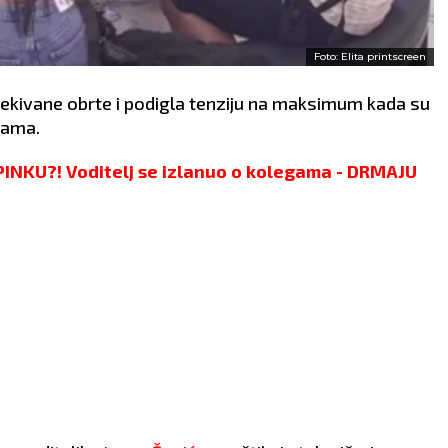
Foto: Elita printscreen
čekivane obrte i podigla tenziju na maksimum kada su
jama.
NKU?! Voditelj se izlanuo o kolegama - DRMAJU