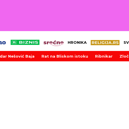
HRONIKA
SV
dar Nešović Baja
Rat na Bliskom istoku
Ribnikar
Zloč