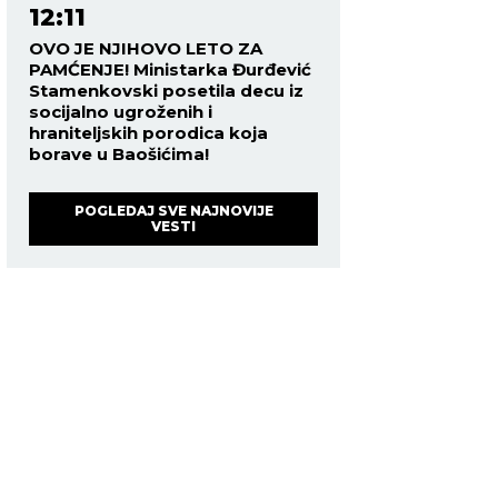
12:11
OVO JE NJIHOVO LETO ZA
PAMĆENJE! Ministarka Đurđević
Stamenkovski posetila decu iz
socijalno ugroženih i
hraniteljskih porodica koja
borave u Baošićima!
POGLEDAJ SVE NAJNOVIJE
VESTI