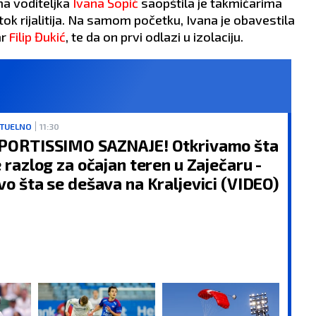
a voditeljka
Ivana Šopić
saopštila je takmičarima
ok rijalitija. Na samom početku, Ivana je obavestila
ar
Filip Đukić
, te da on prvi odlazi u izolaciju.
TUELNO
11:30
PORTISSIMO SAZNAJE! Otkrivamo šta
e razlog za očajan teren u Zaječaru -
vo šta se dešava na Kraljevici (VIDEO)