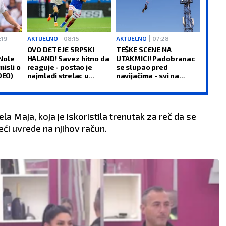
:19
AKTUELNO
08:15
AKTUELNO
07:28
OVO DETE JE SRPSKI
TEŠKE SCENE NA
Nole
HALAND! Savez hitno da
UTAKMICI! Padobranac
misli o
reaguje - postao je
se slupao pred
DEO)
najmlađi strelac u
navijačima - svi na
Evropi!
stadionu zanemeli!
(VIDEO)
a Maja, koja je iskoristila trenutak za reč da se
ći uvrede na njihov račun.