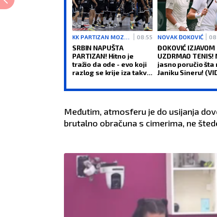
KK PARTIZAN MOZZARTBET
08:55
NOVAK ĐOKOVIĆ
08
SRBIN NAPUŠTA
ĐOKOVIĆ IZJAVOM
PARTIZAN! Hitno je
UZDRMAO TENIS! 
tražio da ode - evo koji
jasno poručio šta 
razlog se krije iza takve
Janiku Sineru! (VI
odluke!
Međutim, atmosferu je do usijanja dovel
brutalno obračuna s cimerima, ne štede