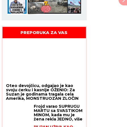
PREPORUKA ZA VAS
Oteo devojčicu, odgajao je kao
svoju ćerku i kasnije OŽENIO: Za
Suzan je godinama tragala cela
Amerika, MONSTRUOZAN ZLOČIN
otkriven tek decenijama kasnije
Frojd varao SUPRUGU
MARTU sa SVASTIKOM
MINOM, kada mu je
žena rekla JEDNO, više
nije mogao da spava
"ILIJAN UŽIVA KAO