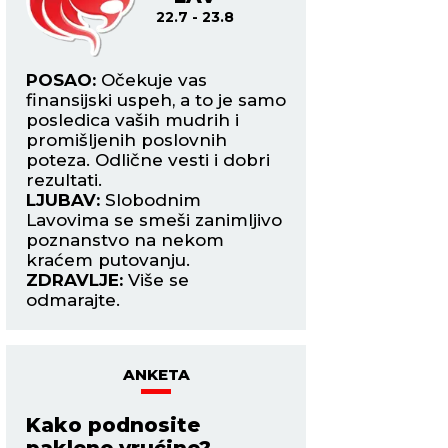
22.7 - 23.8
24.8
i
POSAO:
Očekuje vas
POSAO:
Uhvatite 
finansijski uspeh, a to je samo
s finansijskim pr
posledica vaših mudrih i
opušten način up
šite
promišljenih poslovnih
strepnji i nervozi 
poteza. Odlične vesti i dobri
vašeg tima.
rezultati.
LJUBAV:
Vaš entuz
ra
LJUBAV:
Slobodnim
strast prosto su za
noj
Lavovima se smeši zanimljivo
Unosite dobru at
poznanstvo na nekom
vašu vezu s partn
kraćem putovanju.
ZDRAVLJE:
Pad im
ZDRAVLJE:
Više se
odmarajte.
ANKETA
Kako podnosite
paklene vrućine?