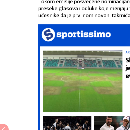
Tokom emisije posvećene nominacijam
preseke glasova i odluke koje menjaju t
učesnike da je prvi nominovani takmič
AK
S
j
e