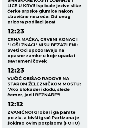
SMRSKANE KOSTI LOBANJE I
LICE U KRVI! Isplivale jezive slike
ćerke srpske glumice nakon
stravične nesreće: Od ovog
prizora podilazi jeza!
12:23
CRNA MAČKA, CRVENI KONAC I
"LOŠI ZNACI" NISU BEZAZLENI:
Sveti Oci upozoravaju na
opasne zamke u koje upada i
savremeni čovek
12:23
VUČIĆ OBIŠAO RADOVE NA
STAROM ŽELEZNIČKOM MOSTU:
"Ako blokaderi dođu, slede
čemer, jad i BEZNAĐE"!
12:12
ZVANIČNO! Grobari ga pamte
po zlu, a bivši igrač Partizana je
šokirao ovim potpisom! (FOTO)