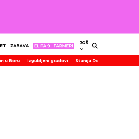
JOŠ
ET
ZABAVA
in u Boru
Izgubljeni gradovi
Stanija Dobrojević