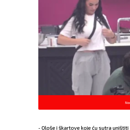
No
- Ološe i škartove koje ću sutra uništi
OVAN
BIK