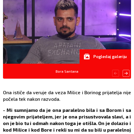
Pogledaj galeriju
Bora Santana
Ona ističe da veruje da veza Milice i Borinog prijatelja nije
počela tek nakon razvoda.
- Mi sumnjamo da je ona paralelno bila i sa Borom i sa
njegovim prijateljem, jer je ona prisustvovala slavi, a i
on je bio tu i odmah nakon toga je otišla. On je dolazio i
kod Milice i kod Bore i rekli su mi da su bili u paralelnoj