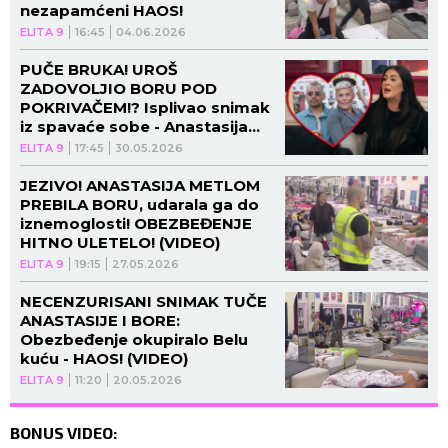
nezapamćeni HAOS!
ELITA 9
16:45
04.06.2026
PUČE BRUKA! UROŠ
ZADOVOLJIO BORU POD
POKRIVAČEM!? Isplivao snimak
iz spavaće sobe - Anastasija
napravila HAOS! (VIDEO)
ELITA 9
17:45
30.05.2026
JEZIVO! ANASTASIJA METLOM
PREBILA BORU, udarala ga do
iznemoglosti! OBEZBEĐENJE
HITNO ULETELO! (VIDEO)
ELITA 9
19:15
27.05.2026
NECENZURISANI SNIMAK TUČE
ANASTASIJE I BORE:
Obezbeđenje okupiralo Belu
kuću - HAOS! (VIDEO)
ELITA 9
11:20
20.05.2026
BONUS VIDEO: