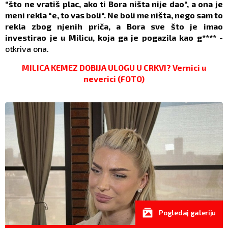
“što ne vratiš plac, ako ti Bora ništa nije dao“, a ona je
meni rekla “e, to vas boli“. Ne boli me ništa, nego sam to
rekla zbog njenih priča, a Bora sve što je imao
investirao je u Milicu, koja ga je pogazila kao g****
-
otkriva ona.
MILICA KEMEZ DOBIJA ULOGU U CRKVI? Vernici u
neverici (FOTO)
Pogledaj galeriju