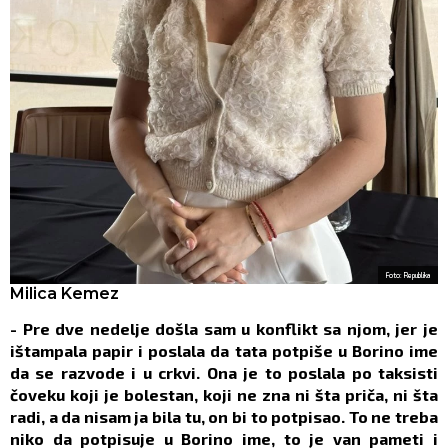
Foto: Republika
Milica Kemez
- Pre dve nedelje došla sam u konflikt sa njom, jer je
ištampala papir i poslala da tata potpiše u Borino ime
da se razvode i u crkvi. Ona je to poslala po taksisti
čoveku koji je bolestan, koji ne zna ni šta priča, ni šta
radi, a da nisam ja bila tu, on bi to potpisao. To ne treba
niko da potpisuje u Borino ime, to je van pameti i