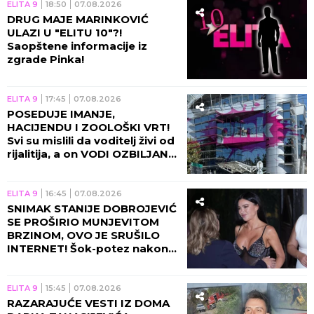
ELITA 9
18:50
07.08.2026
DRUG MAJE MARINKOVIĆ
ULAZI U "ELITU 10"?!
Saopštene informacije iz
zgrade Pinka!
ELITA 9
17:45
07.08.2026
POSEDUJE IMANJE,
HACIJENDU I ZOOLOŠKI VRT!
Svi su mislili da voditelj živi od
rijalitija, a on VODI OZBILJAN
BIZNIS!
ELITA 9
16:45
07.08.2026
SNIMAK STANIJE DOBROJEVIĆ
SE PROŠIRIO MUNJEVITOM
BRZINOM, OVO JE SRUŠILO
INTERNET! Šok-potez nakon
skandala Maje i Asmina!
ELITA 9
15:45
07.08.2026
RAZARAJUĆE VESTI IZ DOMA