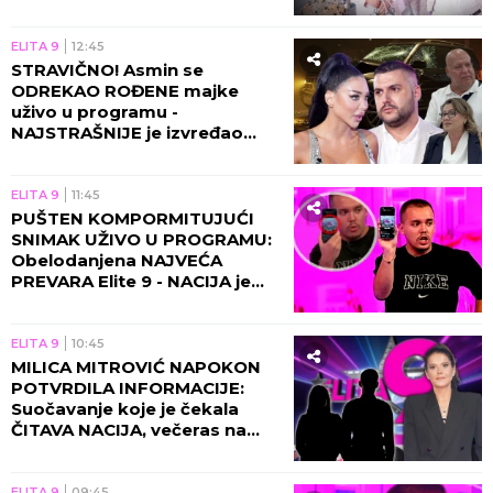
Durdžić, Maja napravila
RASKOL!
ELITA 9
12:45
STRAVIČNO! Asmin se
ODREKAO ROĐENE majke
uživo u programu -
NAJSTRAŠNIJE je izvređao
zbog Maje!
ELITA 9
11:45
PUŠTEN KOMPORMITUJUĆI
SNIMAK UŽIVO U PROGRAMU:
Obelodanjena NAJVEĆA
PREVARA Elite 9 - NACIJA je
morala da sazna OVO
ELITA 9
10:45
MILICA MITROVIĆ NAPOKON
POTVRDILA INFORMACIJE:
Suočavanje koje je čekala
ČITAVA NACIJA, večeras na
Pink stiže URAGAN!
ELITA 9
09:45