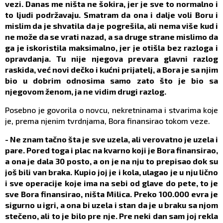
vezi. Danas me ništa ne šokira, jer je sve to normalno i
to ljudi podržavaju. Smatram da ona i dalje voli Boru i
mislim da je shvatila da je pogrešila, ali nema više kud i
ne može da se vrati nazad, a sa druge strane mislimo da
ga je iskoristila maksimalno, jer je otišla bez razloga i
opravdanja. Tu nije njegova prevara glavni razlog
raskida, već novi dečko i kućni prijatelj, a Bora je sa njim
bio u dobrim odnosima samo zato što je bio sa
njegovom ženom, ja ne vidim drugi razlog.
Posebno je govorila o novcu, nekretninama i stvarima koje
je, prema njenim tvrdnjama, Bora finansirao tokom veze.
- Ne znam tačno šta je sve uzela, ali verovatno je uzela i
pare. Pored toga i plac na kvarno koji je Bora finansirao,
a ona je dala 30 posto, a on je na nju to prepisao dok su
još bili van braka. Kupio joj je i kola, ulagao je u nju lično
i sve operacije koje ima na sebi od glave do pete, to je
sve Bora finansirao, ništa Milica. Preko 100.000 evra je
sigurno u igri, a ona bi uzela i stan da je u braku sa njom
stečeno, ali to je bilo pre nje. Pre neki dan sam joj rekla