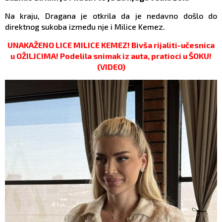
Na kraju, Dragana je otkrila da je nedavno došlo do
direktnog sukoba između nje i Milice Kemez.
UNAKAŽENO LICE MILICE KEMEZ! Bivša rijaliti-učesnica
u OŽILJCIMA! Podelila snimak iz auta, pratioci u ŠOKU!
(VIDEO)