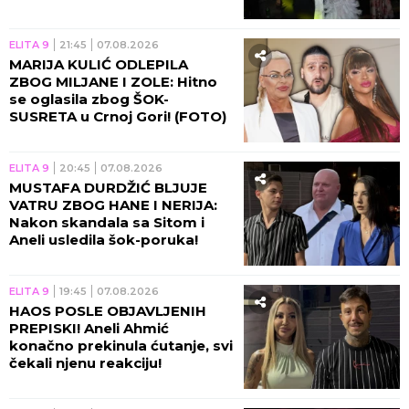
ELITA 9
21:45
07.08.2026
MARIJA KULIĆ ODLEPILA
ZBOG MILJANE I ZOLE: Hitno
se oglasila zbog ŠOK-
SUSRETA u Crnoj Gori! (FOTO)
ELITA 9
20:45
07.08.2026
MUSTAFA DURDŽIĆ BLJUJE
VATRU ZBOG HANE I NERIJA:
Nakon skandala sa Sitom i
Aneli usledila šok-poruka!
ELITA 9
19:45
07.08.2026
HAOS POSLE OBJAVLJENIH
PREPISKI! Aneli Ahmić
konačno prekinula ćutanje, svi
čekali njenu reakciju!