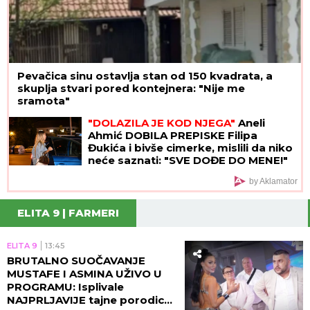
Pevačica sinu ostavlja stan od 150 kvadrata, a
skuplja stvari pored kontejnera: "Nije me
sramota"
"DOLAZILA JE KOD NJEGA"
Aneli
Ahmić DOBILA PREPISKE Filipa
Đukića i bivše cimerke, mislili da niko
neće saznati: "SVE DOĐE DO MENE!"
by Aklamator
ELITA 9 | FARMERI
ELITA 9
13:45
BRUTALNO SUOČAVANJE
MUSTAFE I ASMINA UŽIVO U
PROGRAMU: Isplivale
NAJPRLJAVIJE tajne porodice