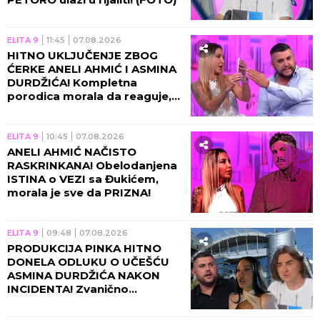
ELITA 9
11:45
07.08.2026
HITNO UKLJUČENJE ZBOG
ĆERKE ANELI AHMIĆ I ASMINA
DURDŽIĆA! Kompletna
porodica morala da reaguje,
usledila nova drama u
programu!
ELITA 9
10:45
07.08.2026
ANELI AHMIĆ NAČISTO
RASKRINKANA! Obelodanjena
ISTINA o VEZI sa Đukićem,
morala je sve da PRIZNA!
ELITA 9
09:48
07.08.2026
PRODUKCIJA PINKA HITNO
DONELA ODLUKU O UČEŠĆU
ASMINA DURDŽIĆA NAKON
INCIDENTA! Zvanično
saopštenje će vas zakucati za
ekran, obezbeđenje u