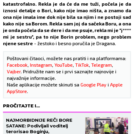
katastrofalno. Rekla je da će da me tuži, počela je da
iznosi detalje o Bori, kako nije imao ništa, a znamo da
ona nije imala ime dok nije bila sa njim i ne postoji sad
kako nije sa Borom. Rekla sam joj da sačeka Boru, a ona
je onda počela da se dere i da me psuje, rekla mi je "j****
mi je sestru", pa to nije Borin problem, nego problem
njene sestre
- žestoko i besno poručila je Dragana.
Poštovani čitaoci, možete nas pratiti i na platformama:
Facebook
,
Instagram
,
YouTube
,
TikTok
,
Telegram
,
Vajber
. Pridružite nam se i prvi saznajte najnovije i
najvažnije informacije.
Naše aplikacije možete skinuti sa
Google Play
i
Apple
AppStore
.
PROČITAJTE I...
NAJMORBIDNIJE REČI BORE
SATANE: Podivljali voditelj
terorisao Boginju,