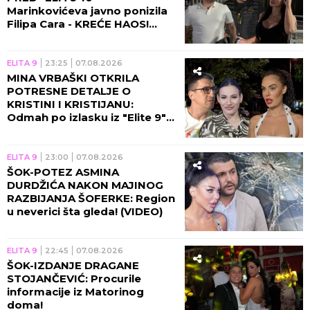
Marinkovićeva javno ponizila
Filipa Cara - KREĆE HAOS!
(VIDEO)
ELITA 9
23:25
07.08.2026
MINA VRBAŠKI OTKRILA
POTRESNE DETALJE O
KRISTINI I KRISTIJANU:
Odmah po izlasku iz "Elite 9"
se čula sa Spalevićevom!
(VIDEO)
ELITA 9
23:00
07.08.2026
ŠOK-POTEZ ASMINA
DURDŽIĆA NAKON MAJINOG
RAZBIJANJA ŠOFERKE: Region
u neverici šta gleda! (VIDEO)
ELITA 9
22:45
07.08.2026
ŠOK-IZDANJE DRAGANE
STOJANČEVIĆ: Procurile
informacije iz Matorinog
doma!