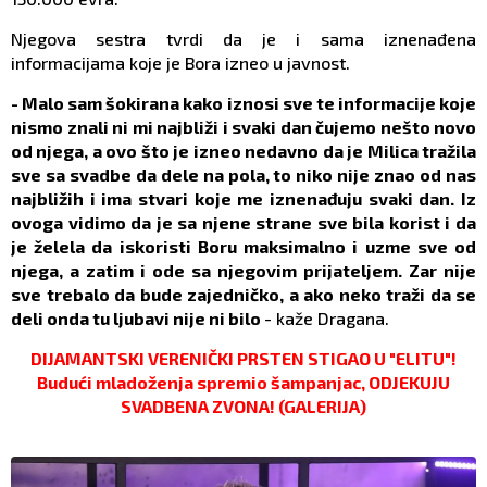
Njegova sestra tvrdi da je i sama iznenađena
informacijama koje je Bora izneo u javnost.
- Malo sam šokirana kako iznosi sve te informacije koje
nismo znali ni mi najbliži i svaki dan čujemo nešto novo
od njega, a ovo što je izneo nedavno da je Milica tražila
sve sa svadbe da dele na pola, to niko nije znao od nas
najbližih i ima stvari koje me iznenađuju svaki dan. Iz
ovoga vidimo da je sa njene strane sve bila korist i da
je želela da iskoristi Boru maksimalno i uzme sve od
njega, a zatim i ode sa njegovim prijateljem. Zar nije
sve trebalo da bude zajedničko, a ako neko traži da se
deli onda tu ljubavi nije ni bilo
- kaže Dragana.
DIJAMANTSKI VERENIČKI PRSTEN STIGAO U "ELITU"!
Budući mladoženja spremio šampanjac, ODJEKUJU
SVADBENA ZVONA! (GALERIJA)