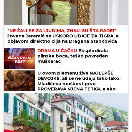
"NE ŽALI SE ZA LJUDIMA, ZNALI SU ŠTA RADE!"
Jovana Jeremić se USKORO UDAJE ZA TIGRA, a
objavom direktno cilja na Dragana Stankovića
DRAMA U ČAČKU
Eksplodirala
plinska boca, teško povređen
muškarac
U ovom plemenu žive NAJLEPŠE
DEVOJKE, ali se ne udaju tako lako:
Mladićevu muškost prvo
PROVERAVA NJENA TETKA, a ako
ona nije zadovoljna sledi SUROVA
KAZNA