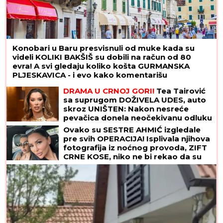
Konobari u Baru presvisnuli od muke kada su
videli KOLIKI BAKŠIŠ su dobili na račun od 80
evra! A svi gledaju koliko košta GURMANSKA
PLJESKAVICA - i evo kako komentarišu
NAPOJNICU
DRAMA U CRNOJ GORI!
Tea Tairović
sa suprugom DOŽIVELA UDES, auto
skroz UNIŠTEN: Nakon nesreće
pevačica donela neočekivanu odluku
Ovako su SESTRE AHMIĆ izgledale
pre svih OPERACIJA! Isplivala njihova
fotografija iz noćnog provoda, ZIFT
CRNE KOSE, niko ne bi rekao da su
OVO ONE! (FOTO)