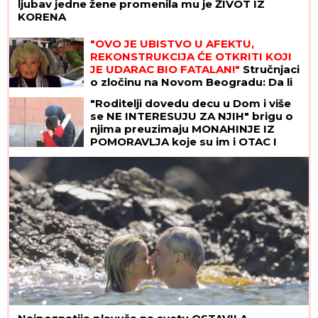
ljubav jedne žene promenila mu je ŽIVOT IZ
KORENA
"OVO JE UBISTVO U AFEKTU,
REKONSTRUKCIJA ĆE OTKRITI KOJI
JE UDARAC BIO FATALAN!"
Stručnjaci
o zločinu na Novom Beogradu: Da li
je tragedija mogla biti sprečena?
"Roditelji dovedu decu u Dom i više
se NE INTERESUJU ZA NJIH" brigu o
njima preuzimaju MONAHINJE IZ
POMORAVLJA koje su im i OTAC I
MAJKA! Veruje se da ih SVETA PETKA
ČUVA - priča koju svi treba da znaju