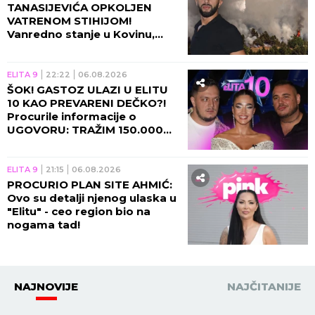
TANASIJEVIĆA OPKOLJEN
VATRENOM STIHIJOM!
Vanredno stanje u Kovinu,
voditelj u agoniji: U TOJ KUĆI
SAM ODRASTAO!
ELITA 9
22:22
06.08.2026
ŠOK! GASTOZ ULAZI U ELITU
10 KAO PREVARENI DEČKO?!
Procurile informacije o
UGOVORU: TRAŽIM 150.000
EVRA UNAPRED! (VIDEO)
ELITA 9
21:15
06.08.2026
PROCURIO PLAN SITE AHMIĆ:
Ovo su detalji njenog ulaska u
"Elitu" - ceo region bio na
nogama tad!
NAJNOVIJE
NAJČITANIJE