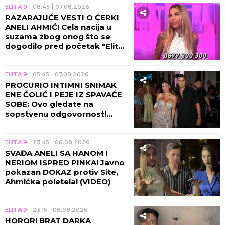
pripravnosti!
ELITA 9
08:45
07.08.2026
RAZARAJUĆE VESTI O ĆERKI
ANELI AHMIĆ! Cela nacija u
suzama zbog onog što se
dogodilo pred početak "Elite
10", Asmin napravio ŠOK-
POTEZ!
ELITA 9
05:45
07.08.2026
PROCURIO INTIMNI SNIMAK
ENE ČOLIĆ I PEJE IZ SPAVAĆE
SOBE: Ovo gledate na
sopstvenu odgovornost!
(VIDEO)
ELITA 9
23:45
06.08.2026
SVAĐA ANELI SA HANOM I
NERIOM ISPRED PINKA! Javno
pokazan DOKAZ protiv Site,
Ahmićka poletela! (VIDEO)
ELITA 9
23:15
06.08.2026
HOROR! BRAT DARKA