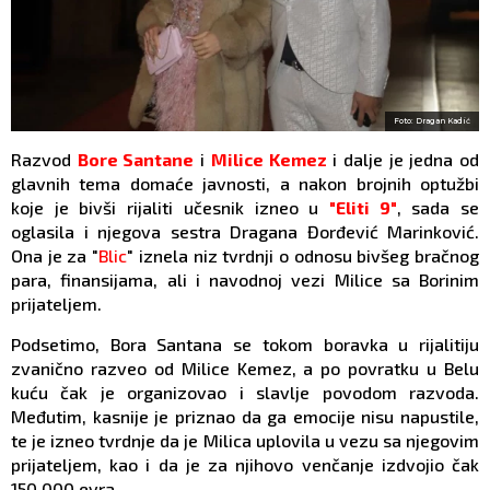
Foto: Dragan Kadić
Razvod
Bore Santane
i
Milice Kemez
i dalje je jedna od
glavnih tema domaće javnosti, a nakon brojnih optužbi
koje je bivši rijaliti učesnik izneo u
"Eliti 9"
, sada se
oglasila i njegova sestra Dragana Đorđević Marinković.
Ona je za "
Blic
" iznela niz tvrdnji o odnosu bivšeg bračnog
para, finansijama, ali i navodnoj vezi Milice sa Borinim
prijateljem.
Podsetimo, Bora Santana se tokom boravka u rijalitiju
zvanično razveo od Milice Kemez, a po povratku u Belu
kuću čak je organizovao i slavlje povodom razvoda.
Međutim, kasnije je priznao da ga emocije nisu napustile,
te je izneo tvrdnje da je Milica uplovila u vezu sa njegovim
prijateljem, kao i da je za njihovo venčanje izdvojio čak
150.000 evra.