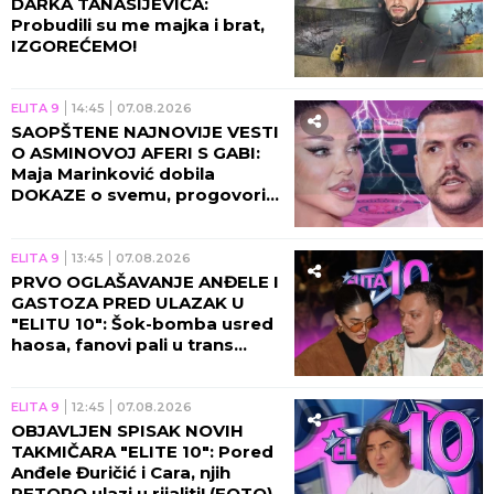
DARKA TANASIJEVIĆA:
Probudili su me majka i brat,
IZGOREĆEMO!
ELITA 9
14:45
07.08.2026
SAOPŠTENE NAJNOVIJE VESTI
O ASMINOVOJ AFERI S GABI:
Maja Marinković dobila
DOKAZE o svemu, progovorila
njegova bivša!
ELITA 9
13:45
07.08.2026
PRVO OGLAŠAVANJE ANĐELE I
GASTOZA PRED ULAZAK U
"ELITU 10": Šok-bomba usred
haosa, fanovi pali u trans
zbog novih vesti!
ELITA 9
12:45
07.08.2026
OBJAVLJEN SPISAK NOVIH
TAKMIČARA "ELITE 10": Pored
Anđele Đuričić i Cara, njih
PETORO ulazi u rijaliti! (FOTO)