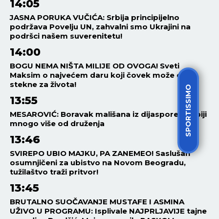
14:05
JASNA PORUKA VUČIĆA: Srbija principijelno
podržava Povelju UN, zahvalni smo Ukrajini na
podršci našem suverenitetu!
14:00
BOGU NEMA NIŠTA MILIJE OD OVOGA! Sveti
Maksim o najvećem daru koji čovek može da
stekne za života!
SPORTISSIMO
13:55
MESAROVIĆ: Boravak mališana iz dijaspore u Srbiji
mnogo više od druženja
13:46
SVIREPO UBIO MAJKU, PA ZANEMEO! Saslušan
osumnjičeni za ubistvo na Novom Beogradu,
tužilaštvo traži pritvor!
13:45
BRUTALNO SUOČAVANJE MUSTAFE I ASMINA
UŽIVO U PROGRAMU: Isplivale NAJPRLJAVIJE tajne