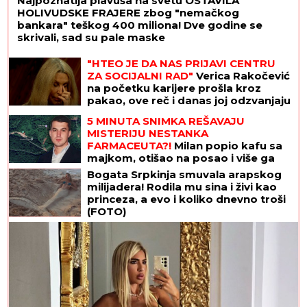
Najpoznatija plavuša na svetu OSTAVILA
HOLIVUDSKE FRAJERE zbog "nemačkog
bankara" teškog 400 miliona! Dve godine se
skrivali, sad su pale maske
"HTEO JE DA NAS PRIJAVI CENTRU
ZA SOCIJALNI RAD"
Verica Rakočević
na početku karijere prošla kroz
pakao, ove reč i danas joj odzvanjaju
u ušima: "Oduzeće vam decu"
5 MINUTA SNIMKA REŠAVAJU
MISTERIJU NESTANKA
FARMACEUTA?!
Milan popio kafu sa
majkom, otišao na posao i više ga
NIKO NIJE VIDEO: Supruzi je poslao
Bogata Srpkinja smuvala arapskog
OVU poruku (FOTO)
milijadera! Rodila mu sina i živi kao
princeza, a evo i koliko dnevno troši
(FOTO)