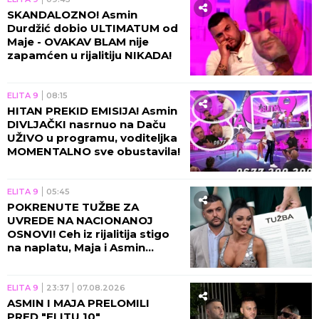
SKANDALOZNO! Asmin
Durdžić dobio ULTIMATUM od
Maje - OVAKAV BLAM nije
zapamćen u rijalitiju NIKADA!
ELITA 9
08:15
HITAN PREKID EMISIJA! Asmin
DIVLJAČKI nasrnuo na Daču
UŽIVO u programu, voditeljka
MOMENTALNO sve obustavila!
ELITA 9
05:45
POKRENUTE TUŽBE ZA
UVREDE NA NACIONANOJ
OSNOVI! Ceh iz rijalitija stigo
na naplatu, Maja i Asmin
ZAVRŠILI NA SUDU!
ELITA 9
23:37
07.08.2026
ASMIN I MAJA PRELOMILI
PRED "ELITU 10"