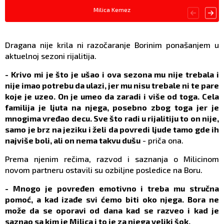
Milica Kemez
Dragana nije krila ni razočaranje Borinim ponašanjem u
aktuelnoj sezoni rijalitija.
- Krivo mi je što je ušao i ova sezona mu nije trebala i
nije imao potrebu da ulazi, jer mu nisu trebale ni te pare
koje je uzeo. On je umeo da zaradi i više od toga. Cela
familija je ljuta na njega, posebno zbog toga jer je
mnogima vređao decu. Sve što radi u rijalitiju to on nije,
samo je brz na jeziku i želi da povredi ljude tamo gde ih
najviše boli, ali on nema takvu dušu
- priča ona.
Prema njenim rečima, razvod i saznanja o Milicinom
novom partneru ostavili su ozbiljne posledice na Boru.
- Mnogo je povređen emotivno i treba mu stručna
pomoć, a kad izađe svi ćemo biti oko njega. Bora ne
može da se oporavi od dana kad se razveo i kad je
saznao sa kim je Milica i to je za njega veliki šok.