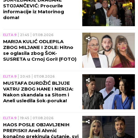
STOJANČEVIĆ: Procurile
informacije iz Matorinog
doma!
ELITA 9
21:45
07.08.2026
MARIJA KULIĆ ODLEPILA
ZBOG MILJANE I ZOLE: Hitno
se oglasila zbog ŠOK-
SUSRETA u Crnoj Gori! (FOTO)
ELITA 9
20:45
07.08.2026
MUSTAFA DURDŽIĆ BLJUJE
VATRU ZBOG HANE I NERIJA:
Nakon skandala sa Sitom i
Aneli usledila šok-poruka!
ELITA 9
19:45
07.08.2026
HAOS POSLE OBJAVLJENIH
PREPISKI! Aneli Ahmić
konačno prekinula ćutanje, svi