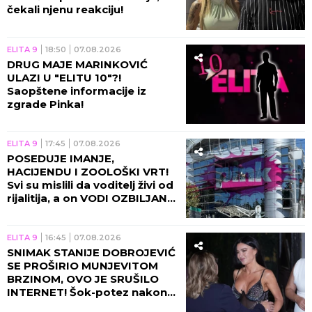
čekali njenu reakciju!
ELITA 9
18:50
07.08.2026
DRUG MAJE MARINKOVIĆ
ULAZI U "ELITU 10"?!
Saopštene informacije iz
zgrade Pinka!
ELITA 9
17:45
07.08.2026
POSEDUJE IMANJE,
HACIJENDU I ZOOLOŠKI VRT!
Svi su mislili da voditelj živi od
rijalitija, a on VODI OZBILJAN
BIZNIS!
ELITA 9
16:45
07.08.2026
SNIMAK STANIJE DOBROJEVIĆ
SE PROŠIRIO MUNJEVITOM
BRZINOM, OVO JE SRUŠILO
INTERNET! Šok-potez nakon
skandala Maje i Asmina!