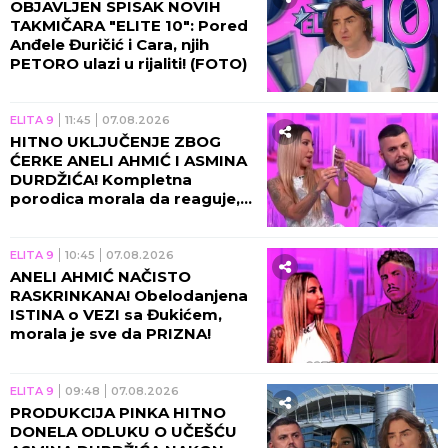
OBJAVLJEN SPISAK NOVIH
TAKMIČARA "ELITE 10": Pored
Anđele Đuričić i Cara, njih
PETORO ulazi u rijaliti! (FOTO)
ELITA 9
11:45
07.08.2026
HITNO UKLJUČENJE ZBOG
ĆERKE ANELI AHMIĆ I ASMINA
DURDŽIĆA! Kompletna
porodica morala da reaguje,
usledila nova drama u
programu!
ELITA 9
10:45
07.08.2026
ANELI AHMIĆ NAČISTO
RASKRINKANA! Obelodanjena
ISTINA o VEZI sa Đukićem,
morala je sve da PRIZNA!
ELITA 9
09:48
07.08.2026
PRODUKCIJA PINKA HITNO
DONELA ODLUKU O UČEŠĆU