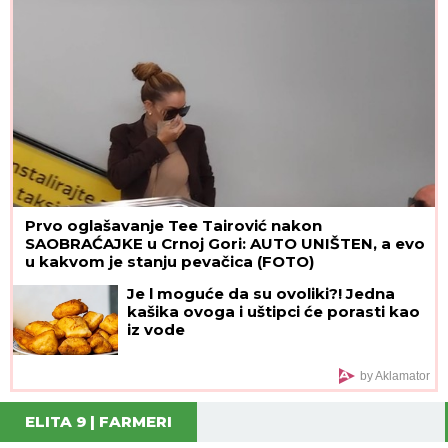
Prvo oglašavanje Tee Tairović nakon
SAOBRAĆAJKE u Crnoj Gori: AUTO UNIŠTEN, a evo
u kakvom je stanju pevačica (FOTO)
Je l moguće da su ovoliki?! Jedna
kašika ovoga i uštipci će porasti kao
iz vode
by Aklamator
ELITA 9 | FARMERI