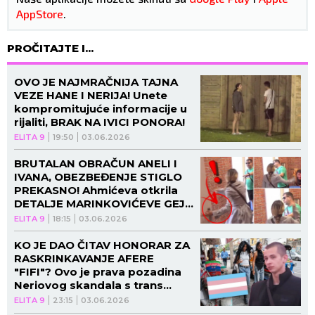
AppStore
.
PROČITAJTE I...
OVO JE NAJMRAČNIJA TAJNA
VEZE HANE I NERIJA! Unete
kompromitujuće informacije u
rijaliti, BRAK NA IVICI PONORA!
ELITA 9
19:50
03.06.2026
BRUTALAN OBRAČUN ANELI I
IVANA, OBEZBEĐENJE STIGLO
PREKASNO! Ahmićeva otkrila
DETALJE MARINKOVIĆEVE GEJ-
AFERE - SKANDAL! (VIDEO,
ELITA 9
18:15
03.06.2026
GALERIJA)
KO JE DAO ČITAV HONORAR ZA
RASKRINKAVANJE AFERE
"FIFI"? Ovo je prava pozadina
Neriovog skandala s trans
osobom - sve unapred
ELITA 9
23:15
03.06.2026
isplanirano SA JEDNIM CILJEM!