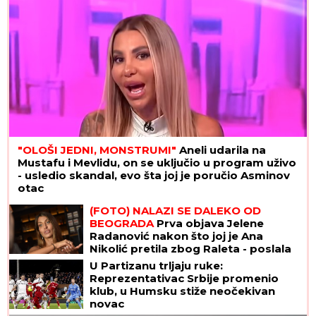
"OLOŠI JEDNI, MONSTRUMI"
Aneli udarila na
Mustafu i Mevlidu, on se uključio u program uživo
- usledio skandal, evo šta joj je poručio Asminov
otac
(FOTO) NALAZI SE DALEKO OD
BEOGRADA
Prva objava Jelene
Radanović nakon što joj je Ana
Nikolić pretila zbog Raleta - poslala
joj jezive poruke
U Partizanu trljaju ruke:
Reprezentativac Srbije promenio
klub, u Humsku stiže neočekivan
novac