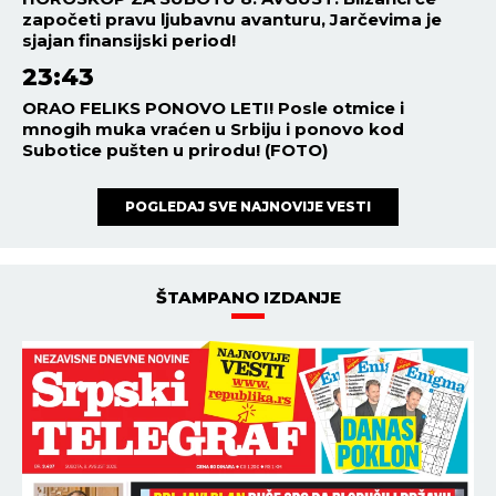
započeti pravu ljubavnu avanturu, Jarčevima je
sjajan finansijski period!
23:43
ORAO FELIKS PONOVO LETI! Posle otmice i
mnogih muka vraćen u Srbiju i ponovo kod
Subotice pušten u prirodu! (FOTO)
POGLEDAJ SVE NAJNOVIJE VESTI
ŠTAMPANO IZDANJE