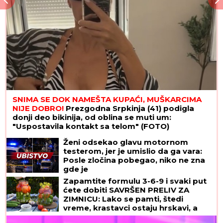
SNIMA SE DOK NAMEŠTA KUPAĆI, MUŠKARCIMA
NIJE DOBRO!
Prezgodna Srpkinja (41) podigla
donji deo bikinija, od oblina se muti um:
"Uspostavila kontakt sa telom" (FOTO)
Ženi odsekao glavu motornom
testerom, jer je umislio da ga vara:
Posle zločina pobegao, niko ne zna
gde je
Zapamtite formulu 3-6-9 i svaki put
ćete dobiti SAVRŠEN PRELIV ZA
ZIMNICU: Lako se pamti, štedi
vreme, krastavci ostaju hrskavi, a
paradajz ne puca