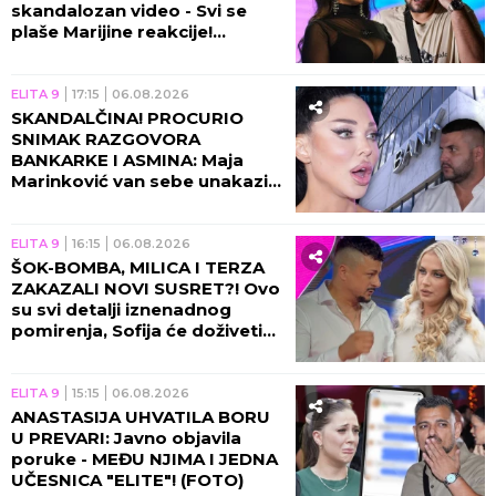
skandalozan video - Svi se
plaše Marijine reakcije!
(VIDEO)
ELITA 9
17:15
06.08.2026
SKANDALČINA! PROCURIO
SNIMAK RAZGOVORA
BANKARKE I ASMINA: Maja
Marinković van sebe unakazila
Gabi! (VIDEO)
ELITA 9
16:15
06.08.2026
ŠOK-BOMBA, MILICA I TERZA
ZAKAZALI NOVI SUSRET?! Ovo
su svi detalji iznenadnog
pomirenja, Sofija će doživeti
nervni slom!
ELITA 9
15:15
06.08.2026
ANASTASIJA UHVATILA BORU
U PREVARI: Javno objavila
poruke - MEĐU NJIMA I JEDNA
UČESNICA "ELITE"! (FOTO)