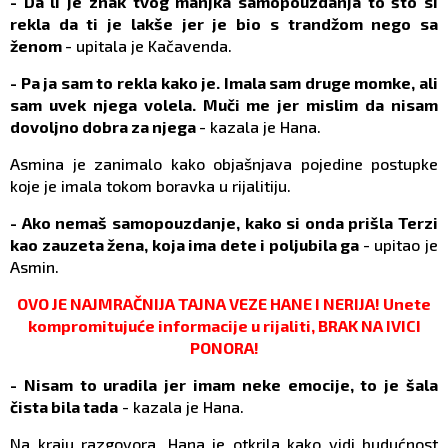
- Da li je znak tvog manjka samopouzdanja to što si
rekla da ti je lakše jer je bio s trandžom nego sa
ženom
- upitala je Kačavenda.
- Pa ja sam to rekla kako je. Imala sam druge momke, ali
sam uvek njega volela. Muči me jer mislim da nisam
dovoljno dobra za njega
- kazala je Hana.
Asmina je zanimalo kako objašnjava pojedine postupke
koje je imala tokom boravka u rijalitiju.
- Ako nemaš samopouzdanje, kako si onda prišla Terzi
kao zauzeta žena, koja ima dete i poljubila ga
- upitao je
Asmin.
OVO JE NAJMRAČNIJA TAJNA VEZE HANE I NERIJA! Unete
kompromitujuće informacije u rijaliti, BRAK NA IVICI
PONORA!​
- Nisam to uradila jer imam neke emocije, to je šala
čista bila tada
- kazala je Hana.
Na kraju razgovora, Hana je otkrila kako vidi budućnost