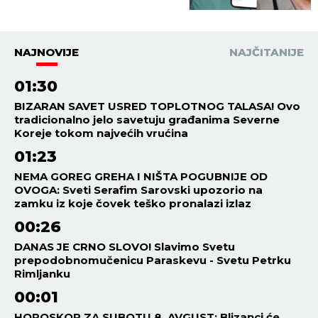
NAJNOVIJE
NAJČITANIJE
01:30
BIZARAN SAVET USRED TOPLOTNOG TALASA! Ovo
tradicionalno jelo savetuju građanima Severne
Koreje tokom najvećih vrućina
01:23
NEMA GOREG GREHA I NIŠTA POGUBNIJE OD
OVOGA: Sveti Serafim Sarovski upozorio na
zamku iz koje čovek teško pronalazi izlaz
00:26
DANAS JE CRNO SLOVO! Slavimo Svetu
prepodobnomučenicu Paraskevu - Svetu Petrku
Rimljanku
00:01
HOROSKOP ZA SUBOTU 8. AVGUST: Blizanci će