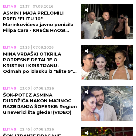
ELITA 9
23:37
07.08.2026
ASMIN I MAJA PRELOMILI
PRED "ELITU 10"
Marinkovićeva javno ponizila
Filipa Cara - KREĆE HAOS!
(VIDEO)
ELITA 9
23:25
07.08.2026
MINA VRBAŠKI OTKRILA
POTRESNE DETALJE O
KRISTINI I KRISTIJANU:
Odmah po izlasku iz "Elite 9"
se čula sa Spalevićevom!
(VIDEO)
ELITA 9
23:00
07.08.2026
ŠOK-POTEZ ASMINA
DURDŽIĆA NAKON MAJINOG
RAZBIJANJA ŠOFERKE: Region
u neverici šta gleda! (VIDEO)
ELITA 9
22:45
07.08.2026
ŠOK-IZDANJE DRAGANE