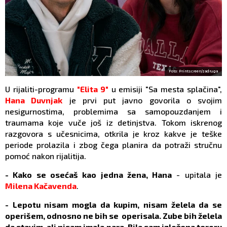
Foto: Printscreen/zadruga
U rijaliti-programu
"Elita 9"
u emisiji "Sa mesta splačina",
Hana Duvnjak
je prvi put javno govorila o svojim
nesigurnostima, problemima sa samopouzdanjem i
traumama koje vuče još iz detinjstva. Tokom iskrenog
razgovora s učesnicima, otkrila je kroz kakve je teške
periode prolazila i zbog čega planira da potraži stručnu
pomoć nakon rijalitija.
- Kako se osećaš kao jedna žena, Hana
- upitala je
Milena Kačavenda
.
- Lepotu nisam mogla da kupim, nisam želela da se
operišem, odnosno ne bih se operisala. Zube bih želela
da stavim, ali nisam imala para. Bila sam izložena teroru