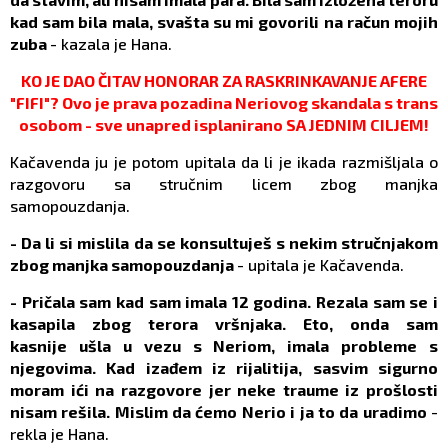
kad sam bila mala, svašta su mi govorili na račun mojih
zuba
- kazala je Hana.
KO JE DAO ČITAV HONORAR ZA RASKRINKAVANJE AFERE
"FIFI"? Ovo je prava pozadina Neriovog skandala s trans
osobom - sve unapred isplanirano SA JEDNIM CILJEM!
Kačavenda ju je potom upitala da li je ikada razmišljala o
razgovoru sa stručnim licem zbog manjka
samopouzdanja.
- Da li si mislila da se konsultuješ s nekim stručnjakom
zbog manjka samopouzdanja
- upitala je Kačavenda.
- Pričala sam kad sam imala 12 godina. Rezala sam se i
kasapila zbog terora vršnjaka. Eto, onda sam
kasnije ušla u vezu s Neriom, imala probleme s
njegovima. Kad izađem iz rijalitija, sasvim sigurno
moram ići na razgovore jer neke traume iz prošlosti
nisam rešila. Mislim da ćemo Nerio i ja to da uradimo
-
rekla je Hana.