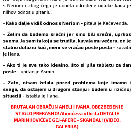
s Neriom i zbog čega je donela određene odluke kada je
njihov odnos u pitanju.
- Kako dalje vidiš odnos s Neriom
- pitala je Kačavenda.
- Želim da budemo srećni jer smo bili srećni, uprkos
svemu. Ja sam ta koja se trudila, kuvala mu večeru, on je
stalno dolazio kući, meni se vraćao posle posla
- kazala
je Hana.
- Ako ti je sve tako idealno, što si pila tabletu za dan
posle
- upitao je Asmin.
- Zato, nisam želala pored problema koje imamo i
svega, da ostajem u drugom stanju i budem u rizičnoj
situaciji
- istakla je Hana.
BRUTALAN OBRAČUN ANELI I IVANA, OBEZBEĐENJE
STIGLO PREKASNO! Ahmićeva otkrila DETALJE
MARINKOVIĆEVE GEJ-AFERE - SKANDAL! (VIDEO,
GALERIJA)