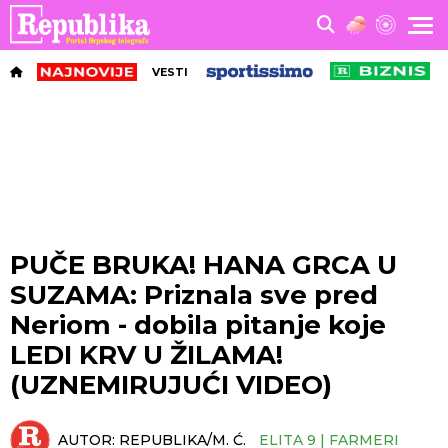
VESTI
PUČE BRUKA! HANA GRCA U
SUZAMA: Priznala sve pred
Neriom - dobila pitanje koje
LEDI KRV U ŽILAMA!
(UZNEMIRUJUĆI VIDEO)
AUTOR:
REPUBLIKA/M. Ć.
ELITA 9 | FARMERI