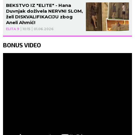
BEKSTVO IZ "ELITE" - Hana
Duvnjak doživela NERVNI SLOM,
želi DISKVALIFIKACIJU zbog
Aneli Ahmić!
ELITA 9
10:15
01.06.2026
BONUS VIDEO