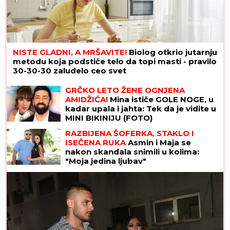
NISTE GLADNI, A MRŠAVITE!
Biolog otkrio jutarnju
metodu koja podstiče telo da topi masti - pravilo
30-30-30 zaludelo ceo svet
GRČKO LETO ŽENE OGNJENA
AMIDŽIĆA!
Mina ističe GOLE NOGE, u
kadar upala i jahta: Tek da je vidite u
MINI BIKINIJU (FOTO)
RAZBIJENA ŠOFERKA, STAKLO I
ISEČENA RUKA
Asmin i Maja se
nakon skandala snimili u kolima:
"Moja jedina ljubav"