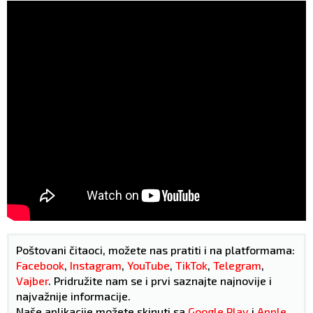
Poštovani čitaoci, možete nas pratiti i na platformama:
Facebook
,
Instagram
,
YouTube
,
TikTok
,
Telegram
,
Vajber
. Pridružite nam se i prvi saznajte najnovije i
najvažnije informacije.
Naše aplikacije možete skinuti sa
Google Play
i
Apple