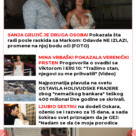
SANJA GRUJIĆ JE DRUGA OSOBA!
Pokazala šta
radi posle raskida sa Markom: Odavde NE IZLAZI,
promene na njoj bodu oči (FOTO)
MINA VRBAŠKI POKAZALA VERENIČKI
PRSTEN
Progovorila o svadbi sa
Viktorom i Eliti 10: "Tražimo stan,
njegovi su me prihvatili" (Video)
Najpoznatija plavuša na svetu
OSTAVILA HOLIVUDSKE FRAJERE
zbog "nemačkog bankara" teškog
400 miliona! Dve godine se skrivali,
sad su pale maske
LJUBIO SESTRU
na dodeli Oskara,
oženio se i razveo za 15 dana, a sada
šokirao svet priznajem da je GEJ:
"Nadam se da će moja porodica
odabrati razumevanje umesto
osude"