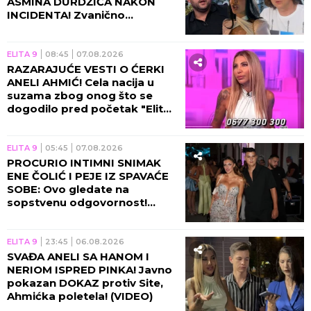
ASMINA DURDŽIĆA NAKON
INCIDENTA! Zvanično
saopštenje će vas zakucati za
ekran, obezbeđenje u
pripravnosti!
ELITA 9
08:45
07.08.2026
RAZARAJUĆE VESTI O ĆERKI
ANELI AHMIĆ! Cela nacija u
suzama zbog onog što se
dogodilo pred početak "Elite
10", Asmin napravio ŠOK-
POTEZ!
ELITA 9
05:45
07.08.2026
PROCURIO INTIMNI SNIMAK
ENE ČOLIĆ I PEJE IZ SPAVAĆE
SOBE: Ovo gledate na
sopstvenu odgovornost!
(VIDEO)
ELITA 9
23:45
06.08.2026
SVAĐA ANELI SA HANOM I
NERIOM ISPRED PINKA! Javno
pokazan DOKAZ protiv Site,
Ahmićka poletela! (VIDEO)