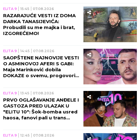
ELITA 9
15:45
07.08.2026
RAZARAJUĆE VESTI IZ DOMA
DARKA TANASIJEVIĆA:
Probudili su me majka i brat,
IZGOREĆEMO!
ELITA 9
14:45
07.08.2026
SAOPŠTENE NAJNOVIJE VESTI
O ASMINOVOJ AFERI S GABI:
Maja Marinković dobila
DOKAZE o svemu, progovorila
njegova bivša!
ELITA 9
13:45
07.08.2026
PRVO OGLAŠAVANJE ANĐELE I
GASTOZA PRED ULAZAK U
"ELITU 10": Šok-bomba usred
haosa, fanovi pali u trans
zbog novih vesti!
ELITA 9
12:45
07.08.2026