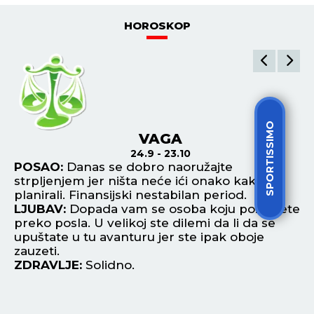
HOROSKOP
SPORTISSIMO
VAGA
24.9 - 23.10
ni
POSAO:
Danas se dobro naoružajte
P
ako
strpljenjem jer ništa neće ići onako kako ste
po
planirali. Finansijski nestabilan period.
Po
LJUBAV:
Dopada vam se osoba koju poznajete
in
bi
preko posla. U velikoj ste dilemi da li da se
L
upuštate u tu avanturu jer ste ipak oboje
no
zauzeti.
uk
ZDRAVLJE:
Solidno.
Z