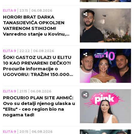
ELITA 9
23:15
06.08.2026
HOROR! BRAT DARKA
TANASIJEVIĆA OPKOLJEN
VATRENOM STIHIJOM!
Vanredno stanje u Kovinu,
voditelj u agoniji: U TOJ KUĆI
SAM ODRASTAO!
ELITA 9
22:22
06.08.2026
ŠOK! GASTOZ ULAZI U ELITU
10 KAO PREVARENI DEČKO?!
Procurile informacije o
UGOVORU: TRAŽIM 150.000
EVRA UNAPRED! (VIDEO)
ELITA 9
21:15
06.08.2026
PROCURIO PLAN SITE AHMIĆ:
Ovo su detalji njenog ulaska u
"Elitu" - ceo region bio na
nogama tad!
ELITA 9
20:15
06.08.2026