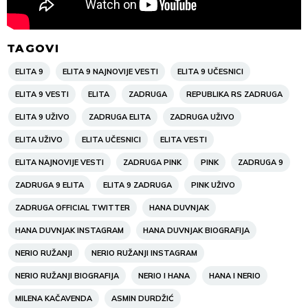
TAGOVI
ELITA 9
ELITA 9 NAJNOVIJE VESTI
ELITA 9 UČESNICI
ELITA 9 VESTI
ELITA
ZADRUGA
REPUBLIKA RS ZADRUGA
ELITA 9 UŽIVO
ZADRUGA ELITA
ZADRUGA UŽIVO
ELITA UŽIVO
ELITA UČESNICI
ELITA VESTI
ELITA NAJNOVIJE VESTI
ZADRUGA PINK
PINK
ZADRUGA 9
ZADRUGA 9 ELITA
ELITA 9 ZADRUGA
PINK UŽIVO
ZADRUGA OFFICIAL TWITTER
HANA DUVNJAK
HANA DUVNJAK INSTAGRAM
HANA DUVNJAK BIOGRAFIJA
NERIO RUŽANJI
NERIO RUŽANJI INSTAGRAM
NERIO RUŽANJI BIOGRAFIJA
NERIO I HANA
HANA I NERIO
MILENA KAČAVENDA
ASMIN DURDŽIĆ