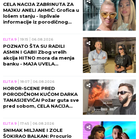
CELA NACIJA ZABRINUTA ZA
MAJKU ANELI AHMIĆ: Grofica u
lošem stanju - isplivale
informacije iz porodičnog
doma!
ELITA 9
19:15
06.08.2026
POZNATO ŠTA SU RADILI
ASMIN I GABI! Zbog vrelih
akcija HITNO mora da menja
banku - MAJA UVELA
RESTRIKCIJE!
ELITA 9
18:07
06.08.2026
HOROR-SCENE PRED
PORODIČNOM KUĆOM DARKA
TANASIJEVIĆA! Požar guta sve
pred sobom, CELA NACIJA
UZNEMIRENA! (UZNEMIRUJUĆ
VIDEO)
ELITA 9
17:45
06.08.2026
SNIMAK MILJANE I ZOLE
ŠOKIRAO BALKAN: Procurio