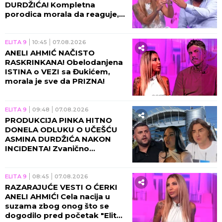
DURDŽIĆA! Kompletna
porodica morala da reaguje,
usledila nova drama u
programu!
ELITA 9
10:45
07.08.2026
ANELI AHMIĆ NAČISTO
RASKRINKANA! Obelodanjena
ISTINA o VEZI sa Đukićem,
morala je sve da PRIZNA!
ELITA 9
09:48
07.08.2026
PRODUKCIJA PINKA HITNO
DONELA ODLUKU O UČEŠĆU
ASMINA DURDŽIĆA NAKON
INCIDENTA! Zvanično
saopštenje će vas zakucati za
ekran, obezbeđenje u
pripravnosti!
ELITA 9
08:45
07.08.2026
RAZARAJUĆE VESTI O ĆERKI
ANELI AHMIĆ! Cela nacija u
suzama zbog onog što se
dogodilo pred početak "Elite