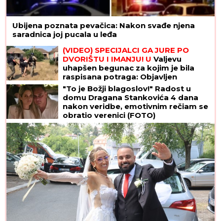
Ubijena poznata pevačica: Nakon svađe njena
saradnica joj pucala u leđa
(VIDEO) SPECIJALCI GA JURE PO
DVORIŠTU I IMANJU! U
Valjevu
uhapšen begunac za kojim je bila
raspisana potraga: Objavljen
dramatičan snimak akcije
"To je Božji blagoslov!" Radost u
domu Dragana Stankovića 4 dana
nakon veridbe, emotivnim rečiam se
obratio verenici (FOTO)