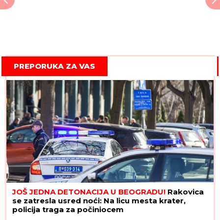
PREPORUKA ZA VAS
JOŠ JEDNA DETONACIJA U BEOGRADU!
Rakovica
se zatresla usred noći: Na licu mesta krater,
policija traga za počiniocem