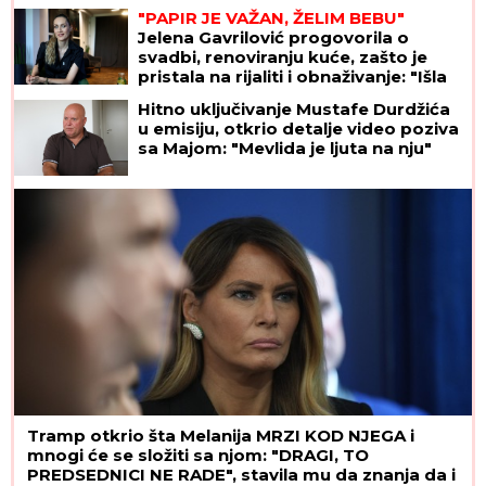
"PAPIR JE VAŽAN, ŽELIM BEBU"
Jelena Gavrilović progovorila o
svadbi, renoviranju kuće, zašto je
pristala na rijaliti i obnaživanje: "Išla
sam roditeljima da kažem da
Hitno uključivanje Mustafe Durdžića
odustajem"
u emisiju, otkrio detalje video poziva
sa Majom: "Mevlida je ljuta na nju"
Tramp otkrio šta Melanija MRZI KOD NJEGA i
mnogi će se složiti sa njom: "DRAGI, TO
PREDSEDNICI NE RADE", stavila mu da znanja da i