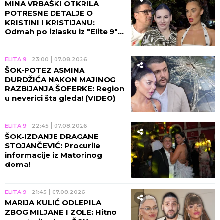
MINA VRBAŠKI OTKRILA
POTRESNE DETALJE O
KRISTINI I KRISTIJANU:
Odmah po izlasku iz "Elite 9"
se čula sa Spalevićevom!
(VIDEO)
ELITA 9
23:00
07.08.2026
ŠOK-POTEZ ASMINA
DURDŽIĆA NAKON MAJINOG
RAZBIJANJA ŠOFERKE: Region
u neverici šta gleda! (VIDEO)
ELITA 9
22:45
07.08.2026
ŠOK-IZDANJE DRAGANE
STOJANČEVIĆ: Procurile
informacije iz Matorinog
doma!
ELITA 9
21:45
07.08.2026
MARIJA KULIĆ ODLEPILA
ZBOG MILJANE I ZOLE: Hitno