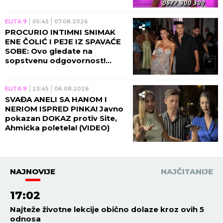
10", Asmin napravio ŠOK-
POTEZ!
ELITA 9
05:45
07.08.2026
PROCURIO INTIMNI SNIMAK
ENE ČOLIĆ I PEJE IZ SPAVAĆE
SOBE: Ovo gledate na
sopstvenu odgovornost!
(VIDEO)
ELITA 9
23:45
06.08.2026
SVAĐA ANELI SA HANOM I
NERIOM ISPRED PINKA! Javno
pokazan DOKAZ protiv Site,
Ahmićka poletela! (VIDEO)
NAJNOVIJE
NAJČITANIJE
17:02
Najteže životne lekcije obično dolaze kroz ovih 5
odnosa