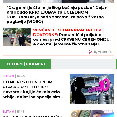
"Drago mi je što mi je Bog baš nju poslao" Dejan
Kralj dugo KRIO LJUBAV sa UGLEDNOM
DOKTORKOM, a sada spremni za novo životno
poglavlje (VIDEO)
VENČANJE DEJANA KRALJA I LEPE
DOKTORKE:
Romantični poljubac i
osmesi pred CRKVENU CEREMONIJU,
a ovo mu je velika životnu želja!
by Aklamator
ELITA 9 | FARMERI
ELITA 9
16:45
HITNE VESTI O NJENOM
ULASKU U "ELITU 10"!
Povratak koji je čekala cela
Srbija, dolazi sa specijalnim
zadatkom!
ELITA 9
15:45