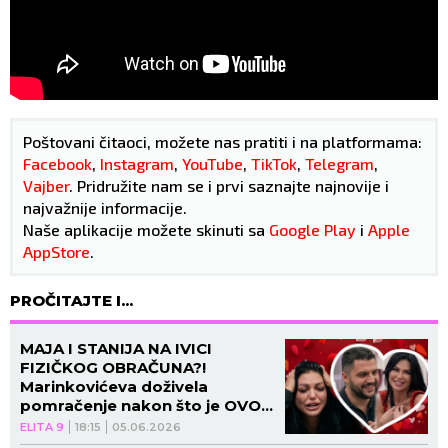
Poštovani čitaoci, možete nas pratiti i na platformama:
Facebook
,
Instagram
,
YouTube
,
TikTok
,
Telegram
,
Vajber
. Pridružite nam se i prvi saznajte najnovije i
najvažnije informacije.
Naše aplikacije možete skinuti sa
Google Play
i
Apple
AppStore
.
PROČITAJTE I...
MAJA I STANIJA NA IVICI
FIZIČKOG OBRAČUNA?!
Marinkovićeva doživela
pomračenje nakon što je OVO
VIDELA - SKANDAL! (VIDEO,
ELITA 9
18:15
05.06.2026
GALERIJA)