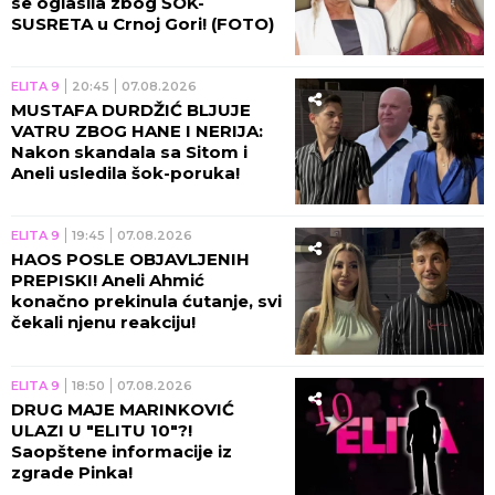
se oglasila zbog ŠOK-
SUSRETA u Crnoj Gori! (FOTO)
ELITA 9
20:45
07.08.2026
MUSTAFA DURDŽIĆ BLJUJE
VATRU ZBOG HANE I NERIJA:
Nakon skandala sa Sitom i
Aneli usledila šok-poruka!
ELITA 9
19:45
07.08.2026
HAOS POSLE OBJAVLJENIH
PREPISKI! Aneli Ahmić
konačno prekinula ćutanje, svi
čekali njenu reakciju!
ELITA 9
18:50
07.08.2026
DRUG MAJE MARINKOVIĆ
ULAZI U "ELITU 10"?!
Saopštene informacije iz
zgrade Pinka!