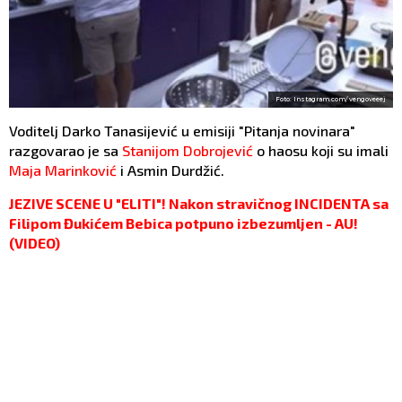
Foto: Instagram.com/ vengoveeej
Voditelj Darko Tanasijević u emisiji "Pitanja novinara"
razgovarao je sa
Stanijom Dobrojević
o haosu koji su imali
Maja Marinković
i Asmin Durdžić.
JEZIVE SCENE U "ELITI"! Nakon stravičnog INCIDENTA sa
Filipom Đukićem Bebica potpuno izbezumljen - AU!
(VIDEO)