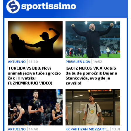
AKTUELNO
15:20
PREMIJER LIGA
14:52
TORCIDA VS BBB: Novi
KAO IZ NEKOG VICA: Odbio
snimak jezive tuče zgrozio
da bude pomoćnik Dejana
čak i Hrvatsku
Stankovića, evo gde je
(UZNEMIRUJUĆI VIDEO)
završio!
AKTUELNO
14:40
KK PARTIZAN MOZZARTBET
13:31