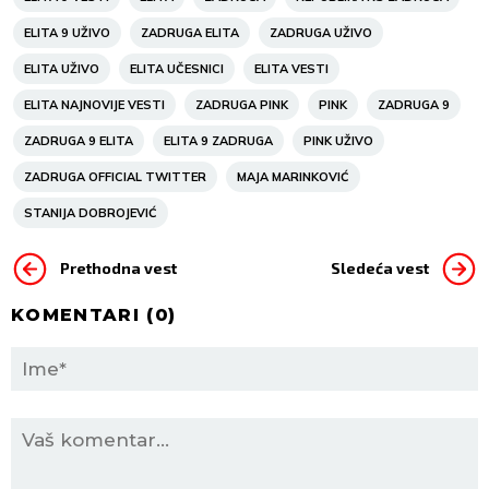
ELITA 9 UŽIVO
ZADRUGA ELITA
ZADRUGA UŽIVO
ELITA UŽIVO
ELITA UČESNICI
ELITA VESTI
ELITA NAJNOVIJE VESTI
ZADRUGA PINK
PINK
ZADRUGA 9
ZADRUGA 9 ELITA
ELITA 9 ZADRUGA
PINK UŽIVO
ZADRUGA OFFICIAL TWITTER
MAJA MARINKOVIĆ
STANIJA DOBROJEVIĆ
Prethodna vest
Sledeća vest
KOMENTARI (
0
)