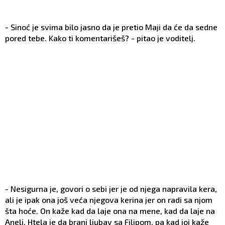
- Sinoć je svima bilo jasno da je pretio Maji da će da sedne
pored tebe. Kako ti komentarišeš? - pitao je voditelj.
- Nesigurna je, govori o sebi jer je od njega napravila kera,
ali je ipak ona još veća njegova kerina jer on radi sa njom
šta hoće. On kaže kad da laje ona na mene, kad da laje na
Aneli. Htela je da brani ljubav sa Filipom, pa kad joj kaže