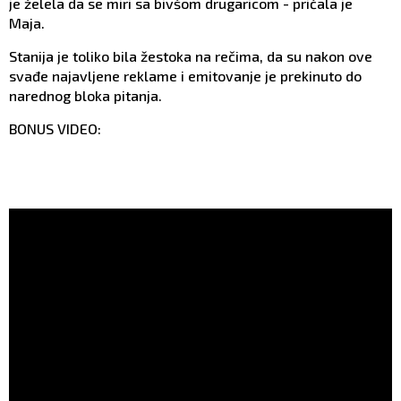
je želela da se miri sa bivšom drugaricom - pričala je
Maja.
Stanija je toliko bila žestoka na rečima, da su nakon ove
svađe najavljene reklame i emitovanje je prekinuto do
narednog bloka pitanja.
BONUS VIDEO: