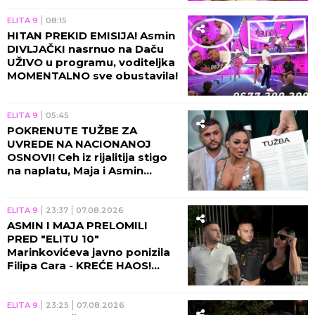
ELITA 9
08:15
HITAN PREKID EMISIJA! Asmin
DIVLJAČKI nasrnuo na Daču
UŽIVO u programu, voditeljka
MOMENTALNO sve obustavila!
ELITA 9
05:45
POKRENUTE TUŽBE ZA
UVREDE NA NACIONANOJ
OSNOVI! Ceh iz rijalitija stigo
na naplatu, Maja i Asmin
ZAVRŠILI NA SUDU!
ELITA 9
23:37
07.08.2026
ASMIN I MAJA PRELOMILI
PRED "ELITU 10"
Marinkovićeva javno ponizila
Filipa Cara - KREĆE HAOS!
(VIDEO)
ELITA 9
23:25
07.08.2026