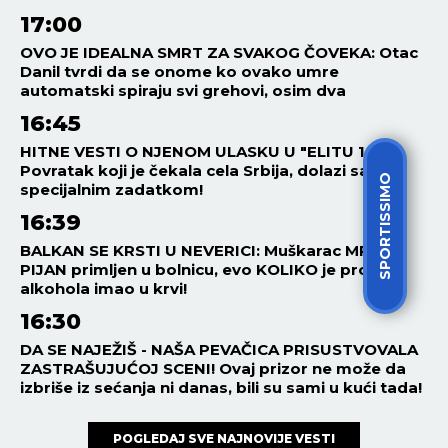
17:00
OVO JE IDEALNA SMRT ZA SVAKOG ČOVEKA: Otac
Danil tvrdi da se onome ko ovako umre
automatski spiraju svi grehovi, osim dva
16:45
HITNE VESTI O NJENOM ULASKU U "ELITU 10"!
Povratak koji je čekala cela Srbija, dolazi sa
SPORTISSIMO
specijalnim zadatkom!
16:39
BALKAN SE KRSTI U NEVERICI: Muškarac MRTAV
PIJAN primljen u bolnicu, evo KOLIKO je promila
alkohola imao u krvi!
16:30
DA SE NAJEŽIŠ - NAŠA PEVAČICA PRISUSTVOVALA
ZASTRAŠUJUĆOJ SCENI! Ovaj prizor ne može da
izbriše iz sećanja ni danas, bili su sami u kući tada!
POGLEDAJ SVE NAJNOVIJE VESTI