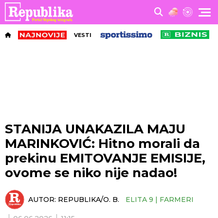
VESTI
STANIJA UNAKAZILA MAJU
MARINKOVIĆ: Hitno morali da
prekinu EMITOVANJE EMISIJE,
ovome se niko nije nadao!
AUTOR:
REPUBLIKA/O. B.
ELITA 9 | FARMERI