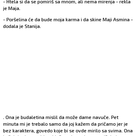
- Htela si da se pomiriš sa mnom, ali nema mirenja - rekla
je Maja.
- Poršelina će da bude moja karma i da skine Maji Asmina -
dodala je Stanija.
. Ona je budaletina mislil da može dame navuče. Pet
minuta mi je trebalo samo da joj kažem da pričamo jer je
bez karaktera, govedo koje bi se ovde mirilo sa svima. Ona