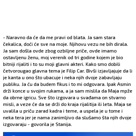
- Naravno da će da me pravi od blata. Ja sam stara
čekalica, doći će sve na moje. Njihovu vezu ne bih dirala.
Ja sam došla ovde zbog ozbiljne priče, ovde imamo
ostavljenu ženu, moj verenik od tri godine kojem je bio
bitniji rijaliti i to su moji glavni akteri. Kako smo dobili
četvorougao glavna tema je Filip Car. Bivši izjavljajuje da li
je kanta u ono što ubacuje i neka njih dvoje zabavljaju
publiku. Ja ću da budem fikus i to mi odgovara. Ipak Asmin
drži konce u svojim rukama, a ja sam mislila da Maja mpže
da obrne igricu. Sve što izgovara u svađama on stvarno
misli, a veze će da se drži do kraja rijalitija ili leta. Maja se
uvalila u priču zarad kadra i teme, a uspela je u tome i
neka tera jer je nama zanimljivo da slušamo šta njih dvoje
izgovaraju - govorila je Stanija.