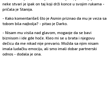
neke stvari je ipak on taj koji drži konce u svojim rukama -
pričala je Stanija.
- Kako komentarišeš što je Asmin priznao da mu je veza sa
tobom bila najbolja? - pitao je Darko.
- Nisam mu visila nad glavom, mogaoje da se bavi
biznisom i ide gde hoće. Kleo mi se u brata i njegovu
dečicu da me nikad nije prevario. Možda sa njim nisam
imala ludačku emociju, ali smo imali dobar partnerski
odnos - dodala je ona.