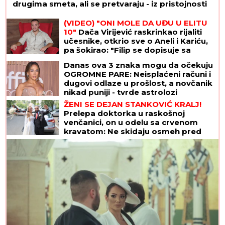
drugima smeta, ali se pretvaraju - iz pristojnosti
(VIDEO) "ONI MOLE DA UĐU U ELITU
10"
Dača Virijević raskrinkao rijaliti
učesnike, otkrio sve o Aneli i Kariću,
pa šokirao: "Filip se dopisuje sa
pevačicom"
Danas ova 3 znaka mogu da očekuju
OGROMNE PARE: Neisplaćeni računi i
dugovi odlaze u prošlost, a novčanik
nikad puniji - tvrde astrolozi
ŽENI SE DEJAN STANKOVIĆ KRALJ!
Prelepa doktorka u raskošnoj
venčanici, on u odelu sa crvenom
kravatom: Ne skidaju osmeh pred
crkveno venčanje