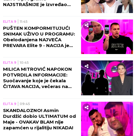
NAJSTRAŠNIJE je izvređao
zbog Maje!
ELITA 9
11:45
PUŠTEN KOMPORMITUJUĆI
SNIMAK UŽIVO U PROGRAMU:
Obelodanjena NAJVEĆA
PREVARA Elite 9 - NACIJA je
morala da sazna OVO
ELITA 9
10:45
MILICA MITROVIĆ NAPOKON
POTVRDILA INFORMACIJE:
Suočavanje koje je čekala
ČITAVA NACIJA, večeras na
Pink stiže URAGAN!
ELITA 9
09:45
SKANDALOZNO! Asmin
Durdžić dobio ULTIMATUM od
Maje - OVAKAV BLAM nije
zapamćen u rijalitiju NIKADA!