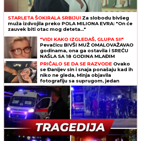
STARLETA ŠOKIRALA SRBIJU!
Za slobodu bivšeg
muža izdvojila preko POLA MILIONA EVRA: "On će
zauvek biti otac mog deteta..."
"VIDI KAKO IZGLEDAŠ, GLUPA SI!"
Pevačicu BIVŠI MUŽ OMALOVAŽAVAO
godinama, ona ga ostavila i SREĆU
NAŠLA SA 18 GODINA MLAĐIM
PRIČALO SE DA SE RAZVODE
Ovako
se Đanijev sin i snaja ponašaju kad ih
niko ne gleda, Minja objavila
fotografiju sa suprugom, jedan
detalj jasno otkriva u kakvom su
braku