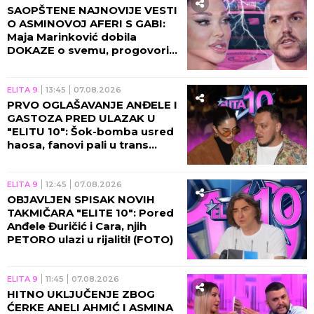
SAOPŠTENE NAJNOVIJE VESTI
O ASMINOVOJ AFERI S GABI:
Maja Marinković dobila
DOKAZE o svemu, progovorila
njegova bivša!
ELITA 9
13:45
07.08.2026
PRVO OGLAŠAVANJE ANĐELE I
GASTOZA PRED ULAZAK U
"ELITU 10": Šok-bomba usred
haosa, fanovi pali u trans
zbog novih vesti!
ELITA 9
12:45
07.08.2026
OBJAVLJEN SPISAK NOVIH
TAKMIČARA "ELITE 10": Pored
Anđele Đuričić i Cara, njih
PETORO ulazi u rijaliti! (FOTO)
ELITA 9
11:45
07.08.2026
HITNO UKLJUČENJE ZBOG
ĆERKE ANELI AHMIĆ I ASMINA