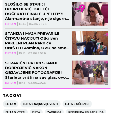
SLOŠILO SE STANIJI
DOBROJEVIĆ, DA LI ĆE
DOČEKATI FINALE U "ELITI"?!
Alarmantno stanje, nije sigurna
da može da se izbori sa ovim!
ELITA 9
13:45
04.06.2026
STANIJA I MAJA PREVARILE
ČITAVU NACIJU?! Otkriven
PAKLENI PLAN kako će
UNIŠTITI Asmina, OVO ne sme
da sazna!
ELITA 9
19:15
02.06.2026
STRAVIČNI URLICI STANIJE
DOBROJEVIĆ NAKON
OBJAVLJENE FOTOGRAFIJE!
Starleta vrišti na sav glas, ovo
joj je uništilo život!
ELITA 9
11:45
02.06.2026
TAGOVI
ELITA 9
ELITA 9 NAJNOVIJE VESTI
ELITA 9 UČESNICI
ELITA 9 VESTI
ELITA
ZADRUGA
REPUBLIKA RS ZADRUGA