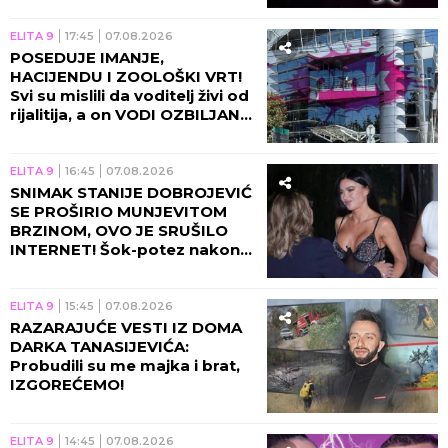
ELITA 9
17:45
07.08.2026
POSEDUJE IMANJE,
HACIJENDU I ZOOLOŠKI VRT!
Svi su mislili da voditelj živi od
rijalitija, a on VODI OZBILJAN
BIZNIS!
ELITA 9
16:45
07.08.2026
SNIMAK STANIJE DOBROJEVIĆ
SE PROŠIRIO MUNJEVITOM
BRZINOM, OVO JE SRUŠILO
INTERNET! Šok-potez nakon
skandala Maje i Asmina!
ELITA 9
15:45
07.08.2026
RAZARAJUĆE VESTI IZ DOMA
DARKA TANASIJEVIĆA:
Probudili su me majka i brat,
IZGOREĆEMO!
ELITA 9
14:45
07.08.2026