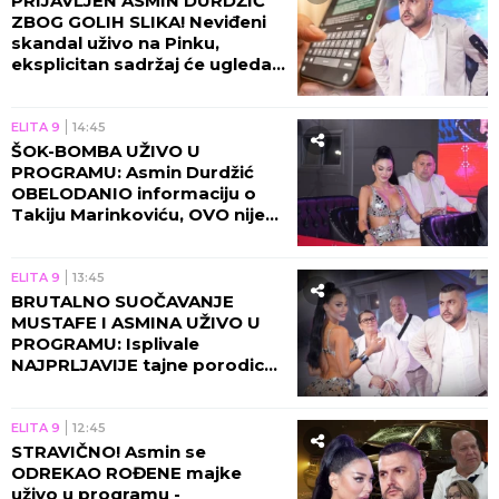
PRIJAVLJEN ASMIN DURDŽIĆ
ZBOG GOLIH SLIKA! Neviđeni
skandal uživo na Pinku,
eksplicitan sadržaj će ugledati
svetlost dana!
ELITA 9
14:45
ŠOK-BOMBA UŽIVO U
PROGRAMU: Asmin Durdžić
OBELODANIO informaciju o
Takiju Marinkoviću, OVO nije
smeo da izgovori!
ELITA 9
13:45
BRUTALNO SUOČAVANJE
MUSTAFE I ASMINA UŽIVO U
PROGRAMU: Isplivale
NAJPRLJAVIJE tajne porodice
Durdžić, Maja napravila
RASKOL!
ELITA 9
12:45
STRAVIČNO! Asmin se
ODREKAO ROĐENE majke
uživo u programu -