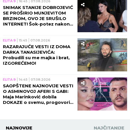
ELITA 9
16:45
07.08.2026
SNIMAK STANIJE DOBROJEVIĆ
SE PROŠIRIO MUNJEVITOM
BRZINOM, OVO JE SRUŠILO
INTERNET! Šok-potez nakon
skandala Maje i Asmina!
ELITA 9
15:45
07.08.2026
RAZARAJUĆE VESTI IZ DOMA
DARKA TANASIJEVIĆA:
Probudili su me majka i brat,
IZGOREĆEMO!
ELITA 9
14:45
07.08.2026
SAOPŠTENE NAJNOVIJE VESTI
O ASMINOVOJ AFERI S GABI:
Maja Marinković dobila
DOKAZE o svemu, progovorila
njegova bivša!
NAJNOVIJE
NAJČITANIJE