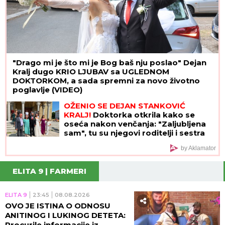
"Drago mi je što mi je Bog baš nju poslao" Dejan
Kralj dugo KRIO LJUBAV sa UGLEDNOM
DOKTORKOM, a sada spremni za novo životno
poglavlje (VIDEO)
OŽENIO SE DEJAN STANKOVIĆ
KRALJ!
Doktorka otkrila kako se
oseća nakon venčanja: "Zaljubljena
sam", tu su njegovi roditelji i sestra
(VIDEO)
by Aklamator
ELITA 9 | FARMERI
ELITA 9
23:45
08.08.2026
OVO JE ISTINA O ODNOSU
ANITINOG I LUKINOG DETETA:
Procurile informacije iz