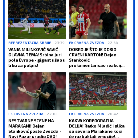
REPREZENTACIJA SRBIJE
23:39
FK CRVENA ZVEZDA
22:34
VANJA MILINKOVIĆ SAVIĆ
DOBRO JE ŠTO JE DOBIO
GLAVNA TEMA! Srbina juri
CRVENI KARTON! Dejan
pola Evrope - gigant ušao u
Stanković
trku za potpis!
prokomentarisao reakciju
mladog golmana Zvezde,
pa pričao o Hapoelu
(VIDEO)
FK CRVENA ZVEZDA
22:10
FK CRVENA ZVEZDA
20:42
NESTVARNE SCENE NA
KAKVA KOREOGRAFIJA
MARAKANI! Dejan
DELIJA! Ratko Mladić i slika
Stanković posle Zvezda -
sa severa Marakane koja
Novi Pazar uradio OVO!
će razbuktati emocije!