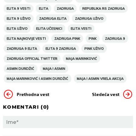
ELITA 9 VESTI
ELITA
ZADRUGA
REPUBLIKA RS ZADRUGA
ELITA 9 UŽIVO
ZADRUGA ELITA
ZADRUGA UŽIVO
ELITA UŽIVO
ELITA UČESNICI
ELITA VESTI
ELITA NAJNOVIJE VESTI
ZADRUGA PINK
PINK
ZADRUGA 9
ZADRUGA 9 ELITA
ELITA 9 ZADRUGA
PINK UŽIVO
ZADRUGA OFFICIAL TWITTER
MAJA MARINKOVIĆ
ASMIN DURDŽIĆ
MAJA I ASMIN
MAJA MARINKOVIĆ I ASMIN DURDŽIĆ
MAJA I ASMIN VRELA AKCIJA
Prethodna vest
Sledeća vest
KOMENTARI (
0
)