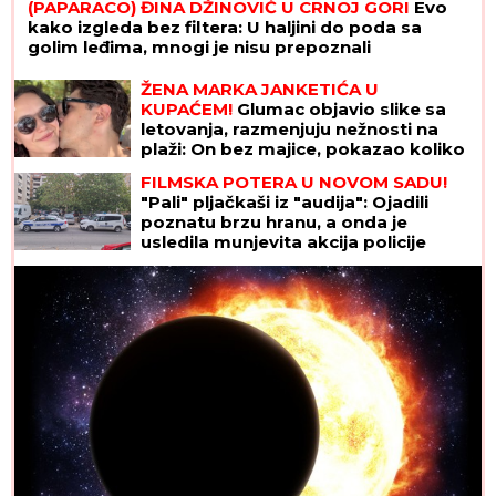
(PAPARACO) ĐINA DŽINOVIĆ U CRNOJ GORI
Evo
kako izgleda bez filtera: U haljini do poda sa
golim leđima, mnogi je nisu prepoznali
ŽENA MARKA JANKETIĆA U
KUPAĆEM!
Glumac objavio slike sa
letovanja, razmenjuju nežnosti na
plaži: On bez majice, pokazao koliko
je posvećen otac
FILMSKA POTERA U NOVOM SADU!
"Pali" pljačkaši iz "audija": Ojadili
poznatu brzu hranu, a onda je
usledila munjevita akcija policije
(FOTO)