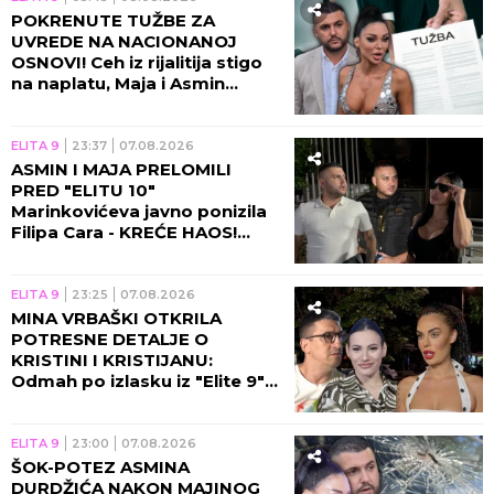
POKRENUTE TUŽBE ZA
UVREDE NA NACIONANOJ
OSNOVI! Ceh iz rijalitija stigo
na naplatu, Maja i Asmin
ZAVRŠILI NA SUDU!
ELITA 9
23:37
07.08.2026
ASMIN I MAJA PRELOMILI
PRED "ELITU 10"
Marinkovićeva javno ponizila
Filipa Cara - KREĆE HAOS!
(VIDEO)
ELITA 9
23:25
07.08.2026
MINA VRBAŠKI OTKRILA
POTRESNE DETALJE O
KRISTINI I KRISTIJANU:
Odmah po izlasku iz "Elite 9"
se čula sa Spalevićevom!
(VIDEO)
ELITA 9
23:00
07.08.2026
ŠOK-POTEZ ASMINA
DURDŽIĆA NAKON MAJINOG