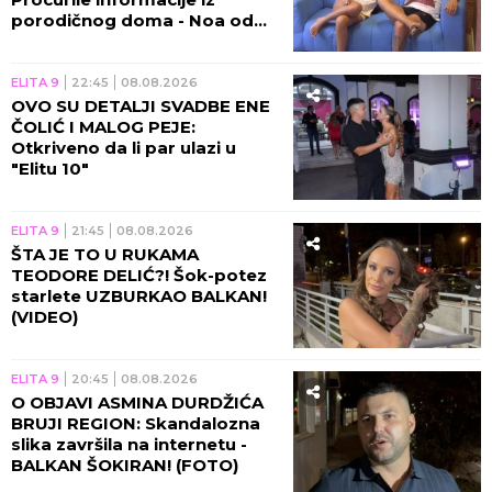
porodičnog doma - Noa od
trudnice traži samo jedno!
(VIDEO)
ELITA 9
22:45
08.08.2026
OVO SU DETALJI SVADBE ENE
ČOLIĆ I MALOG PEJE:
Otkriveno da li par ulazi u
"Elitu 10"
ELITA 9
21:45
08.08.2026
ŠTA JE TO U RUKAMA
TEODORE DELIĆ?! Šok-potez
starlete UZBURKAO BALKAN!
(VIDEO)
ELITA 9
20:45
08.08.2026
O OBJAVI ASMINA DURDŽIĆA
BRUJI REGION: Skandalozna
slika završila na internetu -
BALKAN ŠOKIRAN! (FOTO)