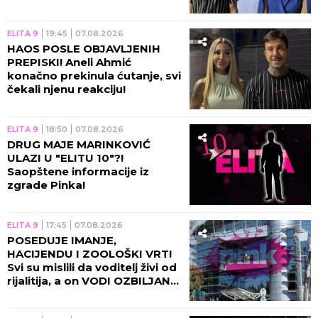
ELITA 9
19:45
07.08.2026
HAOS POSLE OBJAVLJENIH
PREPISKI! Aneli Ahmić
konačno prekinula ćutanje, svi
čekali njenu reakciju!
ELITA 9
18:50
07.08.2026
DRUG MAJE MARINKOVIĆ
ULAZI U "ELITU 10"?!
Saopštene informacije iz
zgrade Pinka!
ELITA 9
17:45
07.08.2026
POSEDUJE IMANJE,
HACIJENDU I ZOOLOŠKI VRT!
Svi su mislili da voditelj živi od
rijalitija, a on VODI OZBILJAN
BIZNIS!