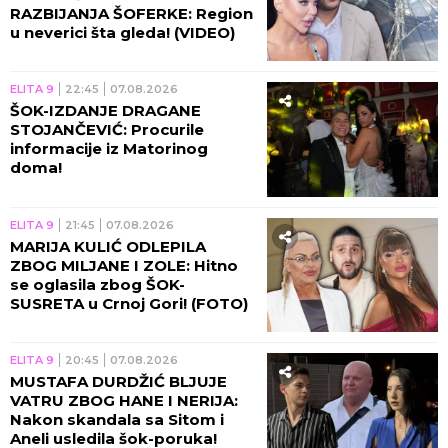
RAZBIJANJA ŠOFERKE: Region
u neverici šta gleda! (VIDEO)
ELITA 9
22:45
07.08.2026
ŠOK-IZDANJE DRAGANE
STOJANČEVIĆ: Procurile
informacije iz Matorinog
doma!
ELITA 9
21:45
07.08.2026
MARIJA KULIĆ ODLEPILA
ZBOG MILJANE I ZOLE: Hitno
se oglasila zbog ŠOK-
SUSRETA u Crnoj Gori! (FOTO)
ELITA 9
20:45
07.08.2026
MUSTAFA DURDŽIĆ BLJUJE
VATRU ZBOG HANE I NERIJA:
Nakon skandala sa Sitom i
Aneli usledila šok-poruka!