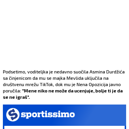
Podsetimo, voditeljka je nedavno suočila Asmina Durdžića
sa činjenicom da mu se majka Mevlida uključila na
društvenu mrežu TikTok, dok mu je Nena Opozicija javno
poručila:
"Mene niko ne može da ucenjuje, bolje ti je da
se ne igraš".