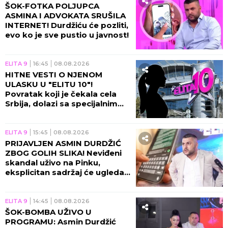
ŠOK-FOTKA POLJUPCA
ASMINA I ADVOKATA SRUŠILA
INTERNET! Durdžiću će pozliti,
evo ko je sve pustio u javnost!
ELITA 9
16:45
08.08.2026
HITNE VESTI O NJENOM
ULASKU U "ELITU 10"!
Povratak koji je čekala cela
Srbija, dolazi sa specijalnim
zadatkom!
ELITA 9
15:45
08.08.2026
PRIJAVLJEN ASMIN DURDŽIĆ
ZBOG GOLIH SLIKA! Neviđeni
skandal uživo na Pinku,
eksplicitan sadržaj će ugledati
svetlost dana!
ELITA 9
14:45
08.08.2026
ŠOK-BOMBA UŽIVO U
PROGRAMU: Asmin Durdžić