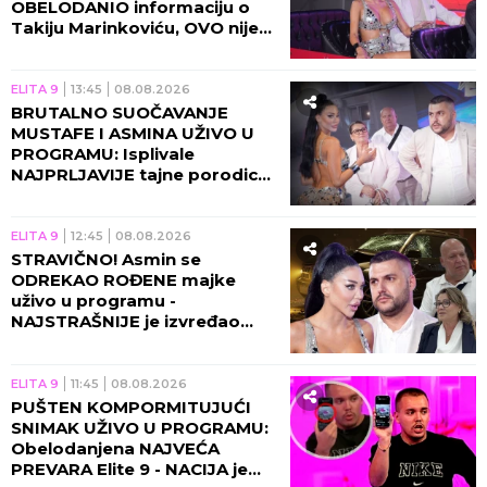
OBELODANIO informaciju o
Takiju Marinkoviću, OVO nije
smeo da izgovori!
ELITA 9
13:45
08.08.2026
BRUTALNO SUOČAVANJE
MUSTAFE I ASMINA UŽIVO U
PROGRAMU: Isplivale
NAJPRLJAVIJE tajne porodice
Durdžić, Maja napravila
RASKOL!
ELITA 9
12:45
08.08.2026
STRAVIČNO! Asmin se
ODREKAO ROĐENE majke
uživo u programu -
NAJSTRAŠNIJE je izvređao
zbog Maje!
ELITA 9
11:45
08.08.2026
PUŠTEN KOMPORMITUJUĆI
SNIMAK UŽIVO U PROGRAMU:
Obelodanjena NAJVEĆA
PREVARA Elite 9 - NACIJA je