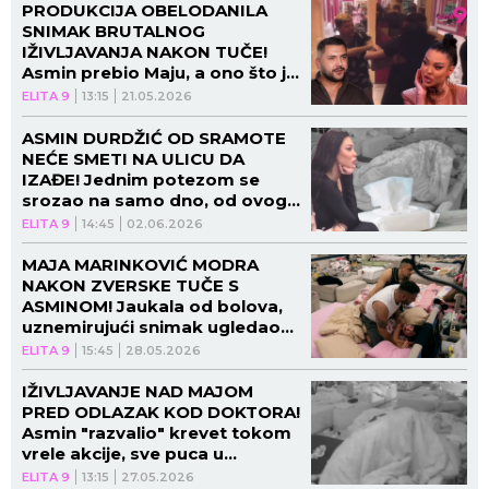
PRODUKCIJA OBELODANILA
SNIMAK BRUTALNOG
IŽIVLJAVANJA NAKON TUČE!
Asmin prebio Maju, a ono što je
usledilo će vas totalno
ELITA 9
13:15
21.05.2026
izbezumiti!
ASMIN DURDŽIĆ OD SRAMOTE
NEĆE SMETI NA ULICU DA
IZAĐE! Jednim potezom se
srozao na samo dno, od ovoga
neće uspeti da se "opere" do
ELITA 9
14:45
02.06.2026
kraja rijalitija!
MAJA MARINKOVIĆ MODRA
NAKON ZVERSKE TUČE S
ASMINOM! Jaukala od bolova,
uznemirujući snimak ugledao
svetlost dana!
ELITA 9
15:45
28.05.2026
IŽIVLJAVANJE NAD MAJOM
PRED ODLAZAK KOD DOKTORA!
Asmin "razvalio" krevet tokom
vrele akcije, sve puca u
spavaćoj sobi!
ELITA 9
13:15
27.05.2026