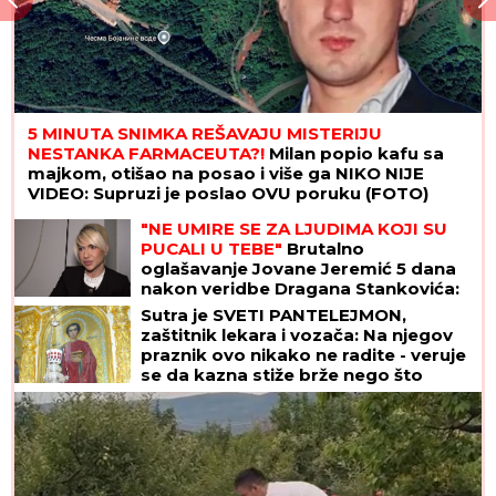
5 MINUTA SNIMKA REŠAVAJU MISTERIJU
NESTANKA FARMACEUTA?!
Milan popio kafu sa
majkom, otišao na posao i više ga NIKO NIJE
VIDEO: Supruzi je poslao OVU poruku (FOTO)
"NE UMIRE SE ZA LJUDIMA KOJI SU
PUCALI U TEBE"
Brutalno
oglašavanje Jovane Jeremić 5 dana
nakon veridbe Dragana Stankovića:
"Znali su šta rade"
Sutra je SVETI PANTELEJMON,
zaštitnik lekara i vozača: Na njegov
praznik ovo nikako ne radite - veruje
se da kazna stiže brže nego što
mislite