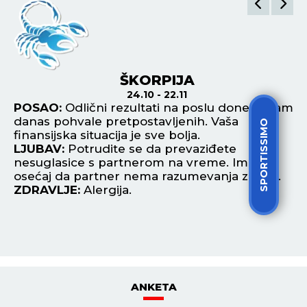
ŠKORPIJA
24.10 - 22.11
POSAO:
Odlični rezultati na poslu doneće vam
P
danas pohvale pretpostavljenih. Vaša
sv
SPORTISSIMO
finansijska situacija je sve bolja.
di
LJUBAV:
Potrudite se da prevaziđete
L
nesuglasice s partnerom na vreme. Imate
na
osećaj da partner nema razumevanja za vas.
na
ZDRAVLJE:
Alergija.
Z
ANKETA