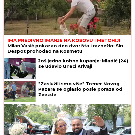
IMA PREDIVNO IMANJE NA KOSOVU I METOHIJI
Milan Vasić pokazao deo dvorišta i raznežio: Sin
Despot prohodao na Kosmetu
Još jedno kobno kupanje: Mladić (24)
se udavio u reci Krivaji
"Zaslužili smo više" Trener Novog
Pazara se oglasio posle poraza od
Zvezde