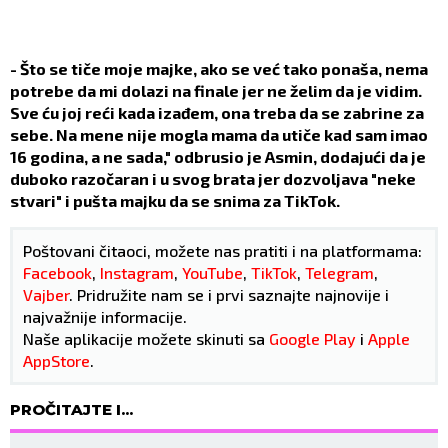
- Što se tiče moje majke, ako se već tako ponaša, nema
potrebe da mi dolazi na finale jer ne želim da je vidim.
Sve ću joj reći kada izađem, ona treba da se zabrine za
sebe. Na mene nije mogla mama da utiče kad sam imao
16 godina, a ne sada," odbrusio je Asmin, dodajući da je
duboko razočaran i u svog brata jer dozvoljava "neke
stvari" i pušta majku da se snima za TikTok.
Poštovani čitaoci, možete nas pratiti i na platformama:
Facebook
,
Instagram
,
YouTube
,
TikTok
,
Telegram
,
Vajber
. Pridružite nam se i prvi saznajte najnovije i
najvažnije informacije.
Naše aplikacije možete skinuti sa
Google Play
i
Apple
AppStore
.
PROČITAJTE I...