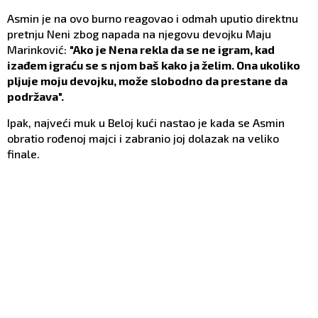
Asmin je na ovo burno reagovao i odmah uputio direktnu
pretnju Neni zbog napada na njegovu devojku Maju
Marinković:
"Ako je Nena rekla da se ne igram, kad
izađem igraću se s njom baš kako ja želim. Ona ukoliko
pljuje moju devojku, može slobodno da prestane da
podržava".
Ipak, najveći muk u Beloj kući nastao je kada se Asmin
obratio rođenoj majci i zabranio joj dolazak na veliko
finale.