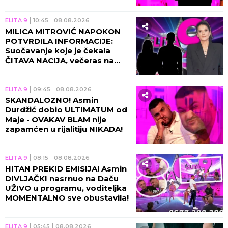
morala da sazna OVO
ELITA 9
10:45
08.08.2026
MILICA MITROVIĆ NAPOKON
POTVRDILA INFORMACIJE:
Suočavanje koje je čekala
ČITAVA NACIJA, večeras na
Pink stiže URAGAN!
ELITA 9
09:45
08.08.2026
SKANDALOZNO! Asmin
Durdžić dobio ULTIMATUM od
Maje - OVAKAV BLAM nije
zapamćen u rijalitiju NIKADA!
ELITA 9
08:15
08.08.2026
HITAN PREKID EMISIJA! Asmin
DIVLJAČKI nasrnuo na Daču
UŽIVO u programu, voditeljka
MOMENTALNO sve obustavila!
ELITA 9
05:45
08.08.2026