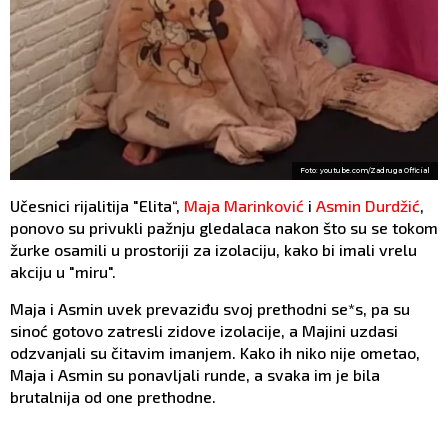
Foto: youtube.com/Zadruga Official
Učesnici rijalitija "Elita“,
Maja Marinković
i
Asmin Durdžić
,
ponovo su privukli pažnju gledalaca nakon što su se tokom
žurke osamili u prostoriji za izolaciju, kako bi imali vrelu
akciju u "miru".
Maja i Asmin uvek prevaziđu svoj prethodni se*s, pa su
sinoć gotovo zatresli zidove izolacije, a Majini uzdasi
odzvanjali su čitavim imanjem. Kako ih niko nije ometao,
Maja i Asmin su ponavljali runde, a svaka im je bila
brutalnija od one prethodne.