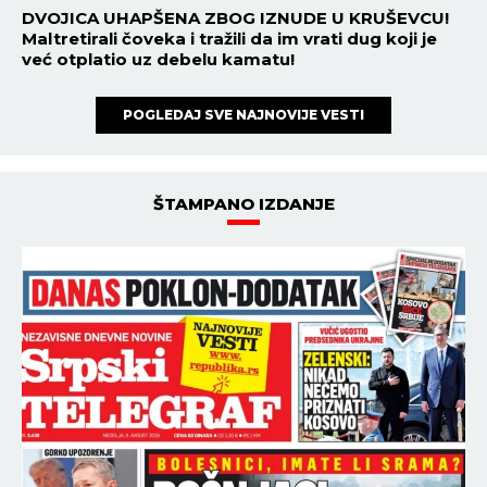
DVOJICA UHAPŠENA ZBOG IZNUDE U KRUŠEVCU!
Maltretirali čoveka i tražili da im vrati dug koji je
već otplatio uz debelu kamatu!
POGLEDAJ SVE NAJNOVIJE VESTI
ŠTAMPANO IZDANJE