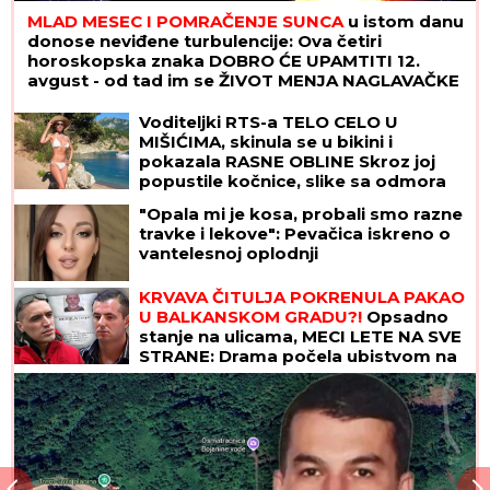
MLAD MESEC I POMRAČENJE SUNCA
u istom danu
donose neviđene turbulencije: Ova četiri
horoskopska znaka DOBRO ĆE UPAMTITI 12.
avgust - od tad im se ŽIVOT MENJA NAGLAVAČKE
Voditeljki RTS-a TELO CELO U
MIŠIĆIMA, skinula se u bikini i
pokazala RASNE OBLINE Skroz joj
popustile kočnice, slike sa odmora
napravile dar-mar
"Opala mi je kosa, probali smo razne
travke i lekove": Pevačica iskreno o
vantelesnoj oplodnji
KRVAVA ČITULJA POKRENULA PAKAO
U BALKANSKOM GRADU?!
Opsadno
stanje na ulicama, MECI LETE NA SVE
STRANE: Drama počela ubistvom na
sastanku zbog duga Zviceru, onda je
usledio HAOS (FOTO)