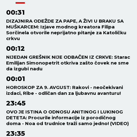
00:31
DIZAJNIRA ODEŽDE ZA PAPE, A ŽIVI U BRAKU SA
MUŠKARCEM: Izjave modnog kreatora Filipa
Sorčinela otvorile neprijatno pitanje za Katoličku
crkvu
00:12
NIJEDAN GREŠNIK NIJE ODBAČEN IZ CRKVE: Starac
Emilijan Simonopetrit otkriva zašto čovek ne sme
da izgubi nadu
00:01
HOROSKOP ZA 9. AVGUST: Rakovi - neočekivani
izdaci, Ribe - odličan dan za ljubavnu avanturu!
23:45
OVO JE ISTINA O ODNOSU ANITINOG I LUKINOG
DETETA: Procurile informacije iz porodičnog
doma - Noa od trudnice traži samo jedno! (VIDEO)
23:35