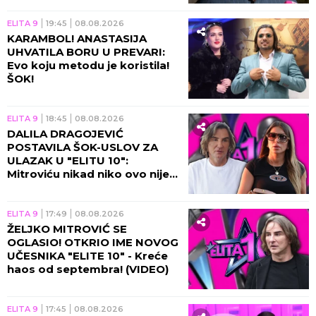
ELITA 9
19:45
08.08.2026
KARAMBOL! ANASTASIJA
UHVATILA BORU U PREVARI:
Evo koju metodu je koristila!
ŠOK!
ELITA 9
18:45
08.08.2026
DALILA DRAGOJEVIĆ
POSTAVILA ŠOK-USLOV ZA
ULAZAK U "ELITU 10":
Mitroviću nikad niko ovo nije
tražio, procurili svi detalji!
ELITA 9
17:49
08.08.2026
ŽELJKO MITROVIĆ SE
OGLASIO! OTKRIO IME NOVOG
UČESNIKA "ELITE 10" - Kreće
haos od septembra! (VIDEO)
ELITA 9
17:45
08.08.2026