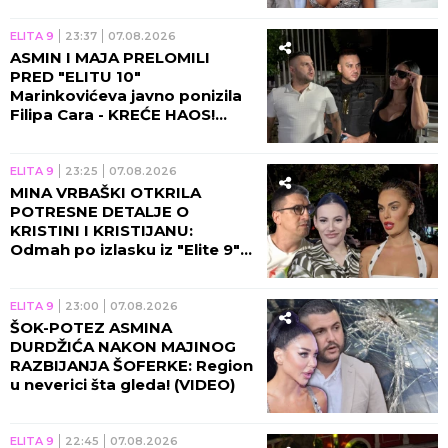
ELITA 9
23:37
07.08.2026
ASMIN I MAJA PRELOMILI
PRED "ELITU 10"
Marinkovićeva javno ponizila
Filipa Cara - KREĆE HAOS!
(VIDEO)
ELITA 9
23:25
07.08.2026
MINA VRBAŠKI OTKRILA
POTRESNE DETALJE O
KRISTINI I KRISTIJANU:
Odmah po izlasku iz "Elite 9"
se čula sa Spalevićevom!
(VIDEO)
ELITA 9
23:00
07.08.2026
ŠOK-POTEZ ASMINA
DURDŽIĆA NAKON MAJINOG
RAZBIJANJA ŠOFERKE: Region
u neverici šta gleda! (VIDEO)
ELITA 9
22:45
07.08.2026