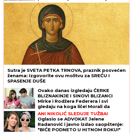
sam roditeljima da kažem da
odustajem"
Sutra je SVETA PETKA TRNOVA, praznik posvećen
ženama: Izgovorite ovu molitvu za SREĆU I
SPASENJE DUŠE
Ovako danas izgledaju ĆERKE
BLIZNAKINJE I SINOVI BLIZANCI
Mirke i Rodžera Federera i svi
gledaju na koga liče! Morali da
zarađuju DŽEPERAC iako im je otac
ANI NIKOLIĆ SLEDUJE TUŽBA!
milijarder: "Neka znaju da novac ne
Oglasio se ADVOKAT Jelene
pada sa neba"
Radanović i javno izdao saopštenje:
"BIĆE PODNETO U HITNOM ROKU!"