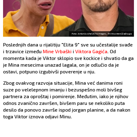
Foto: Antonio Ahel/ATAImages, Printscreen/Zadruga
Poslednjih dana u rijalitiju "Elita 9" sve su učestalije svađe
i trzavice između
Mine Vrbaški
i
Viktora Gagića
. Od
momenta kada je Viktor sklopio sve kockice i shvatio da ga
je Mina mesecima unazad lagala, on je odlučio da je
ostavi, potpuno izgubivši poverenje u nju.
Zbog ovakvog razvoja situacije, Mina već danima roni
suze po velelepnom imanju i bezuspešno moli bivšeg
partnera za oproštaj i pomirenje. Međutim, iako je njihov
odnos zvanično završen, bivšem paru se nekoliko puta
desilo da ponovo završe ispod jorgan planine, a da nakon
toga Viktor iznova odjavi Minu.