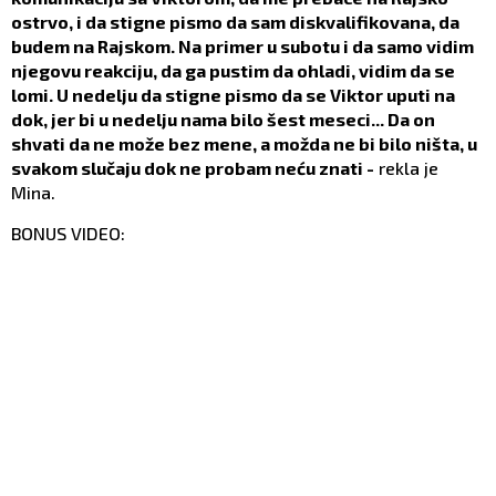
ostrvo, i da stigne pismo da sam diskvalifikovana, da
budem na Rajskom. Na primer u subotu i da samo vidim
njegovu reakciju, da ga pustim da ohladi, vidim da se
lomi. U nedelju da stigne pismo da se Viktor uputi na
dok, jer bi u nedelju nama bilo šest meseci... Da on
shvati da ne može bez mene, a možda ne bi bilo ništa, u
svakom slučaju dok ne probam neću znati -
rekla je
Mina.
BONUS VIDEO: