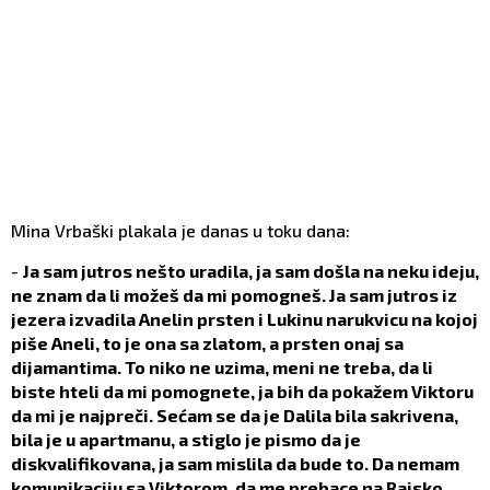
Mina Vrbaški plakala je danas u toku dana:
-
Ja sam jutros nešto uradila, ja sam došla na neku ideju,
ne znam da li možeš da mi pomogneš. Ja sam jutros iz
jezera izvadila Anelin prsten i Lukinu narukvicu na kojoj
piše Aneli, to je ona sa zlatom, a prsten onaj sa
dijamantima. To niko ne uzima, meni ne treba, da li
biste hteli da mi pomognete, ja bih da pokažem Viktoru
da mi je najpreči. Sećam se da je Dalila bila sakrivena,
bila je u apartmanu, a stiglo je pismo da je
diskvalifikovana, ja sam mislila da bude to. Da nemam
komunikaciju sa Viktorom, da me prebace na Rajsko