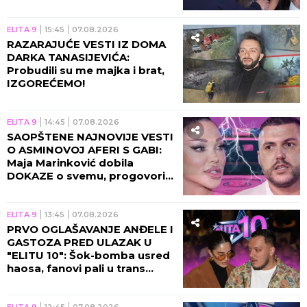
skandala Maje i Asmina!
ELITA 9
15:45
07.08.2026
RAZARAJUĆE VESTI IZ DOMA
DARKA TANASIJEVIĆA:
Probudili su me majka i brat,
IZGOREĆEMO!
ELITA 9
14:45
07.08.2026
SAOPŠTENE NAJNOVIJE VESTI
O ASMINOVOJ AFERI S GABI:
Maja Marinković dobila
DOKAZE o svemu, progovorila
njegova bivša!
ELITA 9
13:45
07.08.2026
PRVO OGLAŠAVANJE ANĐELE I
GASTOZA PRED ULAZAK U
"ELITU 10": Šok-bomba usred
haosa, fanovi pali u trans
zbog novih vesti!