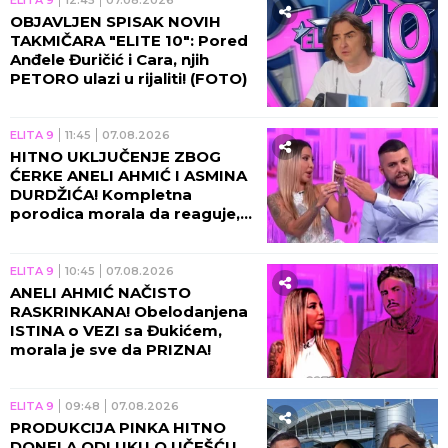
ELITA 9
12:45
07.08.2026
OBJAVLJEN SPISAK NOVIH
TAKMIČARA "ELITE 10": Pored
Anđele Đuričić i Cara, njih
PETORO ulazi u rijaliti! (FOTO)
ELITA 9
11:45
07.08.2026
HITNO UKLJUČENJE ZBOG
ĆERKE ANELI AHMIĆ I ASMINA
DURDŽIĆA! Kompletna
porodica morala da reaguje,
usledila nova drama u
programu!
ELITA 9
10:45
07.08.2026
ANELI AHMIĆ NAČISTO
RASKRINKANA! Obelodanjena
ISTINA o VEZI sa Đukićem,
morala je sve da PRIZNA!
ELITA 9
09:48
07.08.2026
PRODUKCIJA PINKA HITNO
DONELA ODLUKU O UČEŠĆU