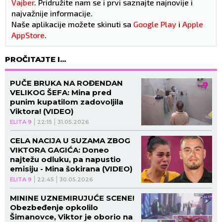
Vajber
. Pridružite nam se i prvi saznajte najnovije i
najvažnije informacije.
Naše aplikacije možete skinuti sa
Google Play
i
Apple
AppStore
.
PROČITAJTE I...
PUČE BRUKA NA ROĐENDAN
VELIKOG ŠEFA: Mina pred
punim kupatilom zadovoljila
Viktora! (VIDEO)
ELITA 9
22:15
31.05.2026
CELA NACIJA U SUZAMA ZBOG
VIKTORA GAGIĆA: Doneo
najtežu odluku, pa napustio
emisiju - Mina šokirana (VIDEO)
ELITA 9
22:45
30.05.2026
MININE UZNEMIRUJUĆE SCENE!
Obezbeđenje opkolilo
Šimanovce, Viktor je oborio na