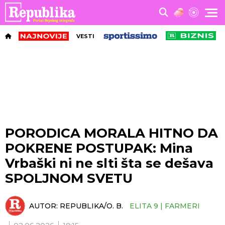
VESTI
PORODICA MORALA HITNO DA
POKRENE POSTUPAK: Mina
Vrbaški ni ne slti šta se dešava
SPOLJNOM SVETU
AUTOR:
REPUBLIKA/O. B.
ELITA 9 | FARMERI