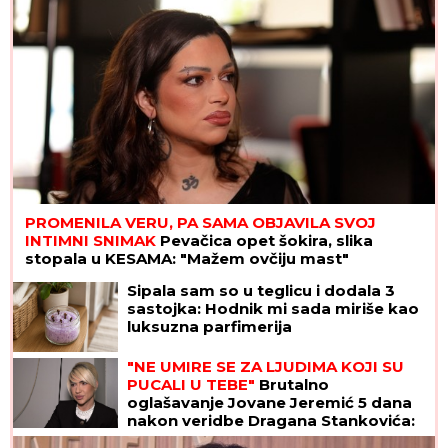
PROMENILA VERU, PA SAMA OBJAVILA SVOJ
INTIMNI SNIMAK
Pevačica opet šokira, slika
stopala u KESAMA: "Mažem ovčiju mast"
Sipala sam so u teglicu i dodala 3
sastojka: Hodnik mi sada miriše kao
luksuzna parfimerija
"NE UMIRE SE ZA LJUDIMA KOJI SU
PUCALI U TEBE"
Brutalno
oglašavanje Jovane Jeremić 5 dana
nakon veridbe Dragana Stankovića:
"Znali su šta rade"