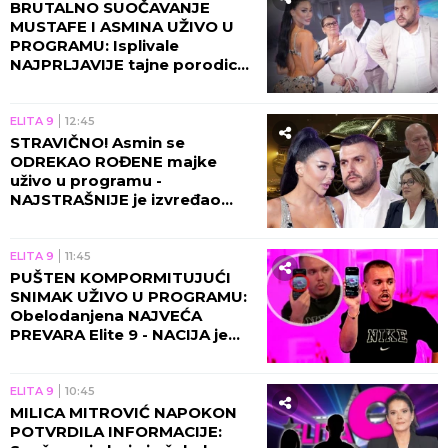
BRUTALNO SUOČAVANJE
MUSTAFE I ASMINA UŽIVO U
PROGRAMU: Isplivale
NAJPRLJAVIJE tajne porodice
Durdžić, Maja napravila
RASKOL!
ELITA 9
12:45
STRAVIČNO! Asmin se
ODREKAO ROĐENE majke
uživo u programu -
NAJSTRAŠNIJE je izvređao
zbog Maje!
ELITA 9
11:45
PUŠTEN KOMPORMITUJUĆI
SNIMAK UŽIVO U PROGRAMU:
Obelodanjena NAJVEĆA
PREVARA Elite 9 - NACIJA je
morala da sazna OVO
ELITA 9
10:45
MILICA MITROVIĆ NAPOKON
POTVRDILA INFORMACIJE: