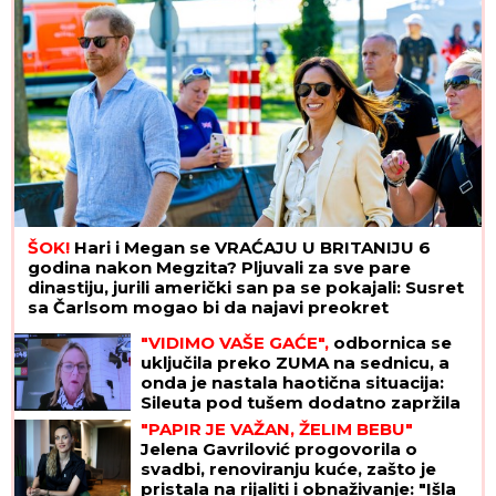
ŠOK!
Hari i Megan se VRAĆAJU U BRITANIJU 6
godina nakon Megzita? Pljuvali za sve pare
dinastiju, jurili američki san pa se pokajali: Susret
sa Čarlsom mogao bi da najavi preokret
"VIDIMO VAŠE GAĆE",
odbornica se
uključila preko ZUMA na sednicu, a
onda je nastala haotična situacija:
Sileuta pod tušem dodatno zapržila
čorbu
"PAPIR JE VAŽAN, ŽELIM BEBU"
Jelena Gavrilović progovorila o
svadbi, renoviranju kuće, zašto je
pristala na rijaliti i obnaživanje: "Išla