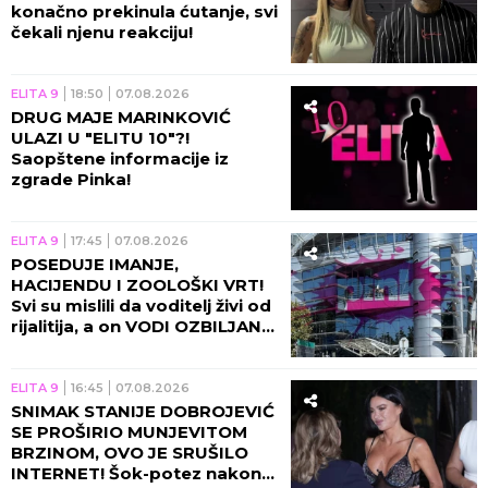
konačno prekinula ćutanje, svi
čekali njenu reakciju!
ELITA 9
18:50
07.08.2026
DRUG MAJE MARINKOVIĆ
ULAZI U "ELITU 10"?!
Saopštene informacije iz
zgrade Pinka!
ELITA 9
17:45
07.08.2026
POSEDUJE IMANJE,
HACIJENDU I ZOOLOŠKI VRT!
Svi su mislili da voditelj živi od
rijalitija, a on VODI OZBILJAN
BIZNIS!
ELITA 9
16:45
07.08.2026
SNIMAK STANIJE DOBROJEVIĆ
SE PROŠIRIO MUNJEVITOM
BRZINOM, OVO JE SRUŠILO
INTERNET! Šok-potez nakon