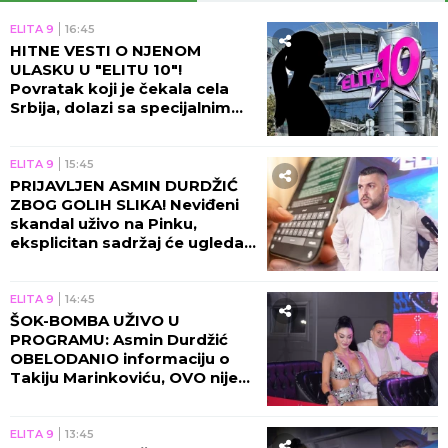
ELITA 9
16:45
HITNE VESTI O NJENOM
ULASKU U "ELITU 10"!
Povratak koji je čekala cela
Srbija, dolazi sa specijalnim
zadatkom!
ELITA 9
15:45
PRIJAVLJEN ASMIN DURDŽIĆ
ZBOG GOLIH SLIKA! Neviđeni
skandal uživo na Pinku,
eksplicitan sadržaj će ugledati
svetlost dana!
ELITA 9
14:45
ŠOK-BOMBA UŽIVO U
PROGRAMU: Asmin Durdžić
OBELODANIO informaciju o
Takiju Marinkoviću, OVO nije
smeo da izgovori!
ELITA 9
13:45