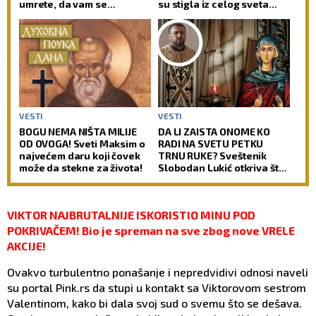
umrete, da vam se
su stigla iz celog sveta
automatski spiraju svi
(FOTO)
gresi, IZUZEV DVA
VESTI
VESTI
BOGU NEMA NIŠTA MILIJE
DA LI ZAISTA ONOME KO
OD OVOGA! Sveti Maksim o
RADI NA SVETU PETKU
najvećem daru koji čovek
TRNU RUKE? Sveštenik
može da stekne za života!
Slobodan Lukić otkriva šta
je prava pozadina ovih
verovanja
VIKTOR NAJBRUTALNIJE ISKORISTIO MINU POD
POKRIVAČEM! Bio je spreman na sve zbog nove VRELE
AKCIJE!
Ovakvo turbulentno ponašanje i nepredvidivi odnosi naveli
su portal Pink.rs da stupi u kontakt sa Viktorovom sestrom
Valentinom, kako bi dala svoj sud o svemu što se dešava.