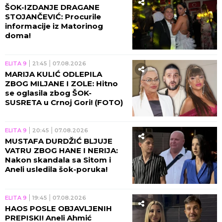
ŠOK-IZDANJE DRAGANE
STOJANČEVIĆ: Procurile
informacije iz Matorinog
doma!
ELITA 9
21:45
07.08.2026
MARIJA KULIĆ ODLEPILA
ZBOG MILJANE I ZOLE: Hitno
se oglasila zbog ŠOK-
SUSRETA u Crnoj Gori! (FOTO)
ELITA 9
20:45
07.08.2026
MUSTAFA DURDŽIĆ BLJUJE
VATRU ZBOG HANE I NERIJA:
Nakon skandala sa Sitom i
Aneli usledila šok-poruka!
ELITA 9
19:45
07.08.2026
HAOS POSLE OBJAVLJENIH
PREPISKI! Aneli Ahmić