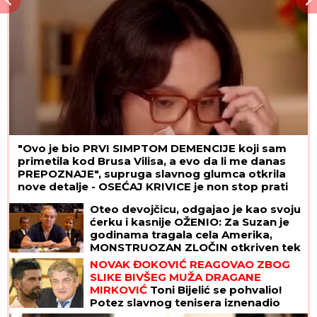
"Ovo je bio PRVI SIMPTOM DEMENCIJE koji sam
primetila kod Brusa Vilisa, a evo da li me danas
PREPOZNAJE", supruga slavnog glumca otkrila
nove detalje - OSEĆAJ KRIVICE je non stop prati
Oteo devojčicu, odgajao je kao svoju
ćerku i kasnije OŽENIO: Za Suzan je
godinama tragala cela Amerika,
MONSTRUOZAN ZLOČIN otkriven tek
decenijama kasnije
NOVAK ĐOKOVIĆ REAGOVAO ZBOG
SLIKE BIVŠEG MUŽA DRAGANE
MIRKOVIĆ
Toni Bijelić se pohvalio!
Potez slavnog tenisera iznenadio
sve - o ovome se i dalje priča