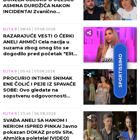
ASMINA DURDŽIĆA NAKON
INCIDENTA! Zvanično
saopštenje će vas zakucati za
ekran, obezbeđenje u
pripravnosti!
ELITA 9
08:45
07.08.2026
RAZARAJUĆE VESTI O ĆERKI
ANELI AHMIĆ! Cela nacija u
suzama zbog onog što se
dogodilo pred početak "Elite
SPORTISSIMO
10", Asmin napravio ŠOK-
POTEZ!
ELITA 9
05:45
07.08.2026
PROCURIO INTIMNI SNIMAK
ENE ČOLIĆ I PEJE IZ SPAVAĆE
SOBE: Ovo gledate na
sopstvenu odgovornost!
(VIDEO)
ELITA 9
23:45
06.08.2026
SVAĐA ANELI SA HANOM I
NERIOM ISPRED PINKA! Javno
pokazan DOKAZ protiv Site,
Ahmićka poletela! (VIDEO)