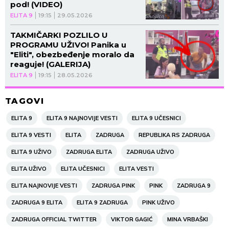
pod! (VIDEO)
ELITA 9
19:15
29.05.2026
TAKMIČARKI POZLILO U
PROGRAMU UŽIVO! Panika u
"Eliti", obezbeđenje moralo da
reaguje! (GALERIJA)
ELITA 9
19:15
28.05.2026
TAGOVI
ELITA 9
ELITA 9 NAJNOVIJE VESTI
ELITA 9 UČESNICI
ELITA 9 VESTI
ELITA
ZADRUGA
REPUBLIKA RS ZADRUGA
ELITA 9 UŽIVO
ZADRUGA ELITA
ZADRUGA UŽIVO
ELITA UŽIVO
ELITA UČESNICI
ELITA VESTI
ELITA NAJNOVIJE VESTI
ZADRUGA PINK
PINK
ZADRUGA 9
ZADRUGA 9 ELITA
ELITA 9 ZADRUGA
PINK UŽIVO
ZADRUGA OFFICIAL TWITTER
VIKTOR GAGIĆ
MINA VRBAŠKI