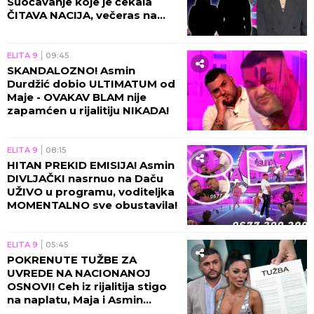
Suočavanje koje je čekala
ČITAVA NACIJA, večeras na
Pink stiže URAGAN!
ELITA 9
09:45
SKANDALOZNO! Asmin
Durdžić dobio ULTIMATUM od
Maje - OVAKAV BLAM nije
zapamćen u rijalitiju NIKADA!
ELITA 9
08:15
HITAN PREKID EMISIJA! Asmin
DIVLJAČKI nasrnuo na Daču
UŽIVO u programu, voditeljka
MOMENTALNO sve obustavila!
ELITA 9
05:45
POKRENUTE TUŽBE ZA
UVREDE NA NACIONANOJ
OSNOVI! Ceh iz rijalitija stigo
na naplatu, Maja i Asmin
ZAVRŠILI NA SUDU!