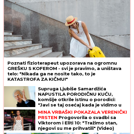
Poznati fizioterapeut upozorava na ogromnu
GREŠKU S KOFEROM - svi je pravimo, a uništava
telo: "Nikada ga ne nosite tako, to je
KATASTROFA ZA KIČMU!"
Supruga Ljubiše Samardžića
NAPUSTILA PORODIČNU KUĆU,
komšije otkrile istinu o porodici:
"Javi se taj osećaj kada je vidimo u
prolazu..."
MINA VRBAŠKI POKAZALA VERENIČKI
PRSTEN
Progovorila o svadbi sa
Viktorom i Eliti 10: "Tražimo stan,
njegovi su me prihvatili" (Video)