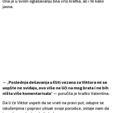
Ona je u svom oglašavanju bila vrlo kratka, ali i te kako
jasna.
— „
Poslednja dešavanja u Eliti vezana za Viktora mi se
uopšte ne sviđaju, ovo više ne liči na mog brata i ne bih
ništa više kоmentarisala
“ — poručila je kratko Valentina.
Da li će Viktor uspeti da se vrati na pravi put, odupre se
iskušenjima i popravi utisak svoje porodice, ostaje nam da