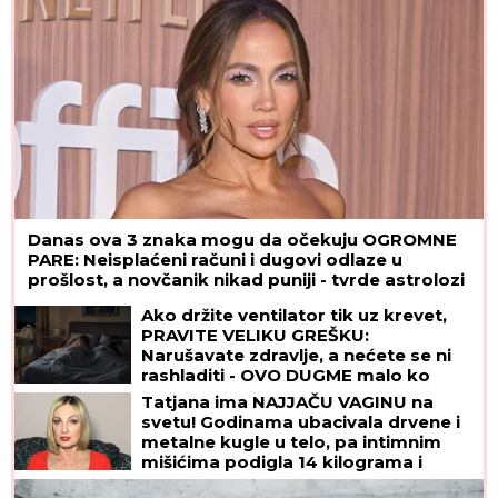
Danas ova 3 znaka mogu da očekuju OGROMNE
PARE: Neisplaćeni računi i dugovi odlaze u
prošlost, a novčanik nikad puniji - tvrde astrolozi
Ako držite ventilator tik uz krevet,
PRAVITE VELIKU GREŠKU:
Narušavate zdravlje, a nećete se ni
rashladiti - OVO DUGME malo ko
koristi, a pravi najveću razliku
Tatjana ima NAJJAČU VAGINU na
svetu! Godinama ubacivala drvene i
metalne kugle u telo, pa intimnim
mišićima podigla 14 kilograma i
postala globalno poznata