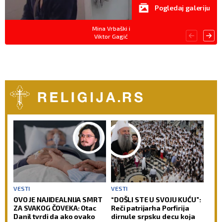
Pogledaj galeriju
Mina Vrbaški i
Viktor Gagić
VESTI
VESTI
OVO JE NAJIDEALNIJA SMRT
“DOŠLI STE U SVOJU KUĆU”:
ZA SVAKOG ČOVEKA: Otac
Reči patrijarha Porfirija
Danil tvrdi da ako ovako
dirnule srpsku decu koja