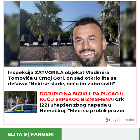
Inspekcija ZATVORILA objekat Vladimira
Tomovića u Crnoj Gori, on sad otkrio šta se
dešava: "Neki se slade, neću im zaboraviti"
DOJURIO NA BICIKLI, PA PUCAO U
KUĆU SRPSKOG BIZNISMENA!
Grk
(22) uhapšen zbog napada u
Nemačkoj: "Meci su probili prozor
spavaće sobe"
by Aklamator
ELITA 9 | FARMERI