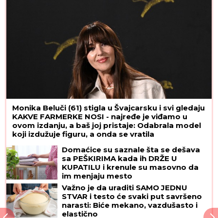
"Elite 9"
Monika Beluči (61) stigla u Švajcarsku i svi gledaju
KAKVE FARMERKE NOSI - najređe je viđamo u
ovom izdanju, a baš joj pristaje: Odabrala model
koji izdužuje figuru, a onda se vratila
prepoznatljivom stilu
Domaćice su saznale šta se dešava
sa PEŠKIRIMA kada ih DRŽE U
KUPATILU i krenule su masovno da
im menjaju mesto
Važno je da uraditi SAMO JEDNU
STVAR i testo će svaki put savršeno
narasti: Biće mekano, vazdušasto i
elastično