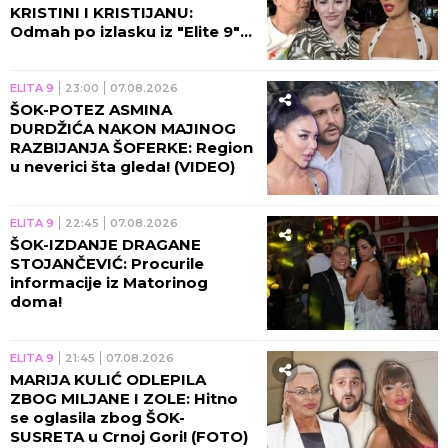
KRISTINI I KRISTIJANU:
Odmah po izlasku iz "Elite 9"
se čula sa Spalevićevom!
(VIDEO)
ELITA 9
23:00
07.08.2026
ŠOK-POTEZ ASMINA
DURDŽIĆA NAKON MAJINOG
RAZBIJANJA ŠOFERKE: Region
u neverici šta gleda! (VIDEO)
ELITA 9
22:45
07.08.2026
ŠOK-IZDANJE DRAGANE
STOJANČEVIĆ: Procurile
informacije iz Matorinog
doma!
ELITA 9
21:45
07.08.2026
MARIJA KULIĆ ODLEPILA
ZBOG MILJANE I ZOLE: Hitno
se oglasila zbog ŠOK-
SUSRETA u Crnoj Gori! (FOTO)