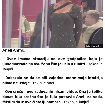
Foto: Elita printskrin
Aneli Ahmić
- Ovde imamo situaciju od ove godpođice koja je
ljubomorisala na ovu ženu čim je ušla u rijaliti
- rekao je
Janjuš.
- Dokazalo se da se bili zajedno, mene moja intuicija
nikad ne izdaje
- rekla je Aneli.
- Ovu sreću i ovo radovanje nisam video. Ona je toliko
danas bila srećna što je Ilija postavio Aneli za vođu.
Mislim da je ovo čista ljubomora
- rekao je Janjuš.