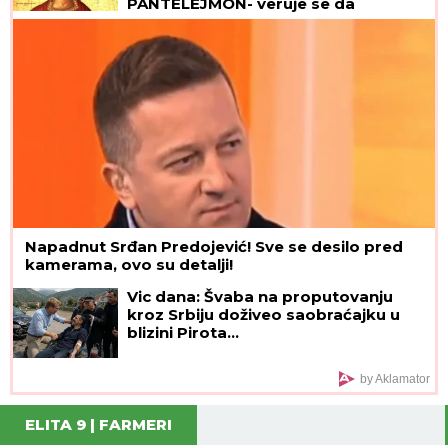
PANTELEJMON- veruje se da
NJEGOVE MOŠTI imaju isceljiteljske
moći
Napadnut Srđan Predojević! Sve se desilo pred
kamerama, ovo su detalji!
Vic dana: Švaba na proputovanju
kroz Srbiju doživeo saobraćajku u
blizini Pirota...
by Aklamator
ELITA 9 | FARMERI