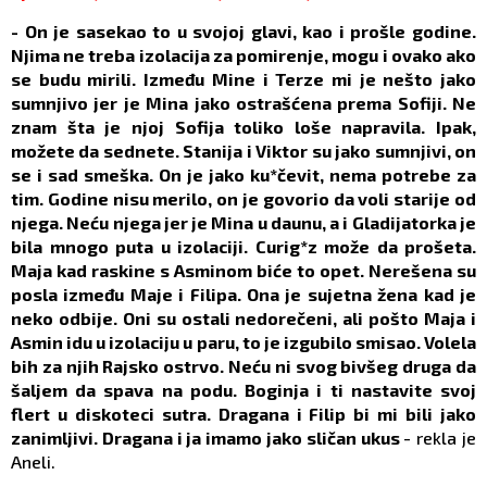
- On je sasekao to u svojoj glavi, kao i prošle godine.
Njima ne treba izolacija za pomirenje, mogu i ovako ako
se budu mirili. Između Mine i Terze mi je nešto jako
sumnjivo jer je Mina jako ostrašćena prema Sofiji. Ne
znam šta je njoj Sofija toliko loše napravila. Ipak,
možete da sednete. Stanija i Viktor su jako sumnjivi, on
se i sad smeška. On je jako ku*čevit, nema potrebe za
tim. Godine nisu merilo, on je govorio da voli starije od
njega. Neću njega jer je Mina u daunu, a i Gladijatorka je
bila mnogo puta u izolaciji. Curig*z može da prošeta.
Maja kad raskine s Asminom biće to opet. Nerešena su
posla između Maje i Filipa. Ona je sujetna žena kad je
neko odbije. Oni su ostali nedorečeni, ali pošto Maja i
Asmin idu u izolaciju u paru, to je izgubilo smisao. Volela
bih za njih Rajsko ostrvo. Neću ni svog bivšeg druga da
šaljem da spava na podu. Boginja i ti nastavite svoj
flert u diskoteci sutra. Dragana i Filip bi mi bili jako
zanimljivi. Dragana i ja imamo jako sličan ukus
- rekla je
Aneli.