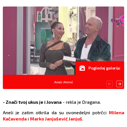
Pogledaj galeriju
Aneli Ahmić
- Znači tvoj ukus je i Jovana
- rekla je Dragana.
Aneli je zatim otkrila da su ovonedeljni potrčci
Milena
Kačavenda
i
Marko Janjušević Janjuš
.