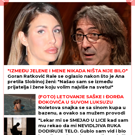
"IZMEĐU JELENE I MENE NIKADA NIŠTA NIJE BILO"
Goran Ratković Rale se oglasio nakon što je Ana
pretila Slobinoj ženi: "Našao sam se između
prijatelja i žene koju volim najviše na svetu!"
(FOTO) LETOVANJE SAŠKE I ĐORĐA
ĐOKOVIĆA U SUVOM LUKSUZU
Noletova snajka se sa sinom kupa u
bazenu, a ovako sa mužem provodi
vreme na jahti
"Lekar mi se SMEJAO U LICE kad sam
mu rekao da mi NEVIDLJIVA RUKA
DODIRUJE TELO. Gubio sam vid i bio