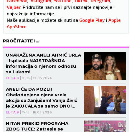
Facebook
,
Instagram
,
YouTube
,
TikTok
,
Telegram
,
Vajber
. Pridružite nam se i prvi saznajte najnovije i
najvažnije informacije.
Naše aplikacije možete skinuti sa
Google Play
i
Apple
AppStore
.
PROČITAJTE I...
UNAKAŽENA ANELI AHMIĆ URLA
- Isplivala NAJSTRAŠNIJA
informacija o njenom odnosu
sa Lukom!
ELITA 9
18:15
12.05.2026
ANELI ĆE DA POZLI!
Obelodanjena njena vrela
akcija sa Janjušem! Vanja Živić
je ZAKUCALA za samo DNO!
(VIDEO)
ELITA 9
17:15
16.05.2026
HITAN PREKID PROGRAMA
ZBOG TUČE: Zatresle se