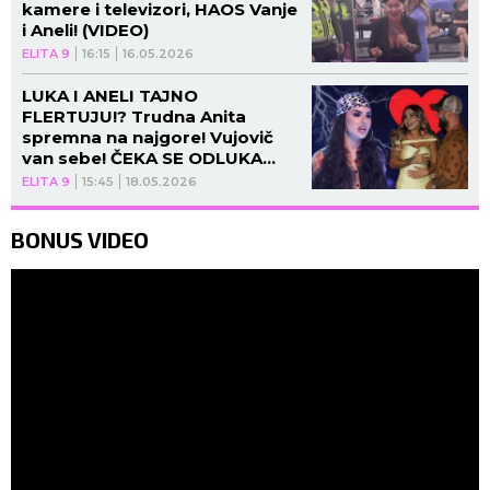
kamere i televizori, HAOS Vanje
i Aneli! (VIDEO)
ELITA 9
16:15
16.05.2026
LUKA I ANELI TAJNO
FLERTUJU!? Trudna Anita
spremna na najgore! Vujovič
van sebe! ČEKA SE ODLUKA
PRODUKCIJE! (VIDEO)
ELITA 9
15:45
18.05.2026
BONUS VIDEO