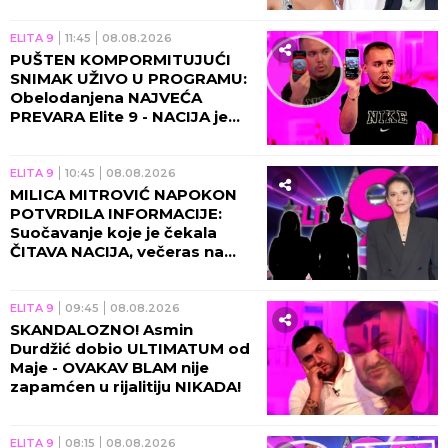
zbog Maje!
ELITA 9
11:45
08.08.2026
PUŠTEN KOMPORMITUJUĆI
SNIMAK UŽIVO U PROGRAMU:
Obelodanjena NAJVEĆA
PREVARA Elite 9 - NACIJA je
morala da sazna OVO
ELITA 9
10:45
08.08.2026
MILICA MITROVIĆ NAPOKON
POTVRDILA INFORMACIJE:
Suočavanje koje je čekala
ČITAVA NACIJA, večeras na
Pink stiže URAGAN!
ELITA 9
09:45
08.08.2026
SKANDALOZNO! Asmin
Durdžić dobio ULTIMATUM od
Maje - OVAKAV BLAM nije
zapamćen u rijalitiju NIKADA!
ELITA 9
08:15
08.08.2026