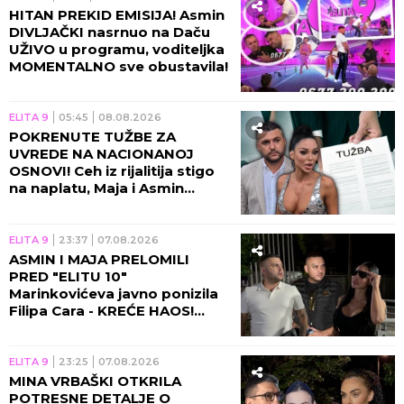
HITAN PREKID EMISIJA! Asmin
DIVLJAČKI nasrnuo na Daču
UŽIVO u programu, voditeljka
MOMENTALNO sve obustavila!
ELITA 9
05:45
08.08.2026
POKRENUTE TUŽBE ZA
UVREDE NA NACIONANOJ
OSNOVI! Ceh iz rijalitija stigo
na naplatu, Maja i Asmin
ZAVRŠILI NA SUDU!
ELITA 9
23:37
07.08.2026
ASMIN I MAJA PRELOMILI
PRED "ELITU 10"
Marinkovićeva javno ponizila
Filipa Cara - KREĆE HAOS!
(VIDEO)
ELITA 9
23:25
07.08.2026
MINA VRBAŠKI OTKRILA
POTRESNE DETALJE O