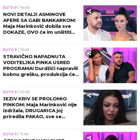
ELITA 9
14:45
NOVI DETALJI ASMINOVE
AFERE SA GABI BANKARKOM:
Maja Marinković dobila sve
DOKAZE, OVO će im uništiti
vezu!
ELITA 9
13:45
STRAVIČNO NAPADNUTA
VODITELJKA PINKA USRED
PROGRAMA! Durdžići napravili
kobnu grešku, produkcija će
morati da reaguje na ovo!
ELITA 9
12:45
JEZIV KRIV SE PROLOMIO
PINKOM: Maja Marinković nije
izdržala, DRUGARICA joj
priredila PAKAO, sve se
saznalo UŽIVO u programu!
ELITA 9
11:45