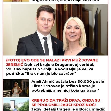
iskoriste SJAJNE PREDISPOZICIJE
(FOTO) EVO GDE SE NALAZI PRVI MUŽ JOVANE
JEREMIĆ
Dok svi bruje o Draganovoj veridbi,
Vojislav napustio Srbiju, a voditeljki je velika
podrška: "Brak nam je bio savršen"
Aneli Ahmić ostala bez 30.000 posle
Elite 9! "Novac je otišao kome je
potrebniji, a ne njoj koja ga baca!"
KRENUO DA TRAŽI DRVA, ONDA SU
SE PROLOMILI JAUCI KROZ NOĆ!
Jezivi detalji tragedije u Borči, mladić