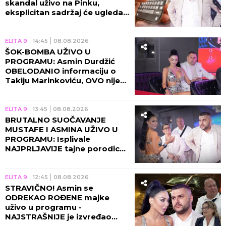
skandal uživo na Pinku,
eksplicitan sadržaj će ugledati
svetlost dana!
ELITA 9
14:45
08.08.2026
ŠOK-BOMBA UŽIVO U
PROGRAMU: Asmin Durdžić
OBELODANIO informaciju o
Takiju Marinkoviću, OVO nije
smeo da izgovori!
ELITA 9
13:45
08.08.2026
BRUTALNO SUOČAVANJE
MUSTAFE I ASMINA UŽIVO U
PROGRAMU: Isplivale
NAJPRLJAVIJE tajne porodice
Durdžić, Maja napravila
RASKOL!
ELITA 9
12:45
08.08.2026
STRAVIČNO! Asmin se
ODREKAO ROĐENE majke
uživo u programu -
NAJSTRAŠNIJE je izvređao