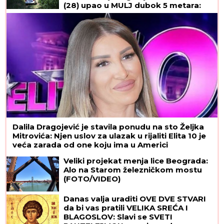
(28) upao u MULJ dubok 5 metara:
"Jadno dete, da tako strada..."
(FOTO, VIDEO)
Dalila Dragojević je stavila ponudu na sto Željka
Mitrovića: Njen uslov za ulazak u rijaliti Elita 10 je
veća zarada od one koju ima u Americi
Veliki projekat menja lice Beograda:
Alo na Starom železničkom mostu
(FOTO/VIDEO)
Danas valja uraditi OVE DVE STVARI
da bi vas pratili VELIKA SREĆA I
BLAGOSLOV: Slavi se SVETI