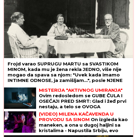
Frojd varao SUPRUGU MARTU sa SVASTIKOM
MINOM, kada mu je žena rekla JEDNO, više nije
mogao da spava sa njom: "Uvek kada imamo
INTIMNE ODNOSE, ja zamišljam...", posle NJENE
SMRTI pao u očaj
MISTERIJA "AKTIVNOG UMIRANJA"
Ovim redosledom se GUBE ČULA I
OSEĆAJI PRED SMRT: Glad i žeđ prvi
nestaju, a telo se OVOGA
POSLEDNJE ODRIČE, tvrde
(VIDEO) MILENA KAČAVENDA U
NEURONAUČNICI
PROVODU SA SINOM
On izgleda kao
maneken, a ona u dugoj haljini sa
kristalima - Napustila Srbiju, evo
kako provodi vreme po izlasku iz