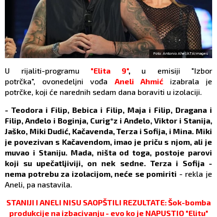
Foto: Antonio Ahel/ATAImages
U rijaliti-programu
"Elita 9"
,
u emisiji "Izbor
potrčka", ovonedeljni vođa
Aneli Ahmić
izabrala je
potrčke, koji će narednih sedam dana boraviti u izolaciji.
- Teodora i Filip, Bebica i Filip, Maja i Filip, Dragana i
Filip, Anđelo i Boginja, Curig*z i Anđelo, Viktor i Stanija,
Jaško, Miki Dudić, Kačavenda, Terza i Sofija, i Mina. Miki
je povezivan s Kačavendom, imao je priču s njom, ali je
muvao i Staniju. Mada, ništa od toga, postoje parovi
koji su upečatljiviji, on nek sedne. Terza i Sofija -
nema potrebu za izolacijom, neće se pomiriti
- rekla je
Aneli, pa nastavila.
STANIJI I ANELI NISU SAOPŠTILI REZULTATE: Šok-bomba
produkcije na izbacivanju - evo ko je NAPUSTIO "Elitu"