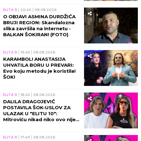
ELITA 9
20:45
08.08.2026
O OBJAVI ASMINA DURDŽIĆA
BRUJI REGION: Skandalozna
slika završila na internetu -
BALKAN ŠOKIRAN! (FOTO)
ELITA 9
19:45
08.08.2026
KARAMBOL! ANASTASIJA
UHVATILA BORU U PREVARI:
Evo koju metodu je koristila!
ŠOK!
ELITA 9
18:45
08.08.2026
DALILA DRAGOJEVIĆ
POSTAVILA ŠOK-USLOV ZA
ULAZAK U "ELITU 10":
Mitroviću nikad niko ovo nije
tražio, procurili svi detalji!
ELITA 9
17:49
08.08.2026