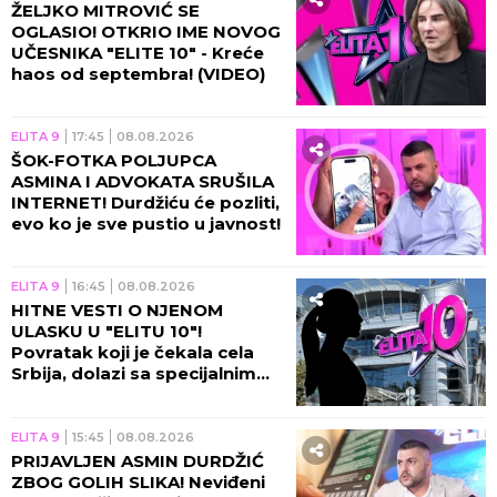
ŽELJKO MITROVIĆ SE
OGLASIO! OTKRIO IME NOVOG
UČESNIKA "ELITE 10" - Kreće
haos od septembra! (VIDEO)
ELITA 9
17:45
08.08.2026
ŠOK-FOTKA POLJUPCA
ASMINA I ADVOKATA SRUŠILA
INTERNET! Durdžiću će pozliti,
evo ko je sve pustio u javnost!
ELITA 9
16:45
08.08.2026
HITNE VESTI O NJENOM
ULASKU U "ELITU 10"!
Povratak koji je čekala cela
Srbija, dolazi sa specijalnim
zadatkom!
ELITA 9
15:45
08.08.2026
PRIJAVLJEN ASMIN DURDŽIĆ
ZBOG GOLIH SLIKA! Neviđeni