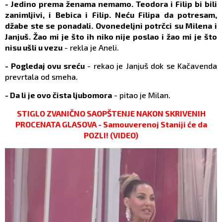
- Jedino prema ženama nemamo. Teodora i Filip bi bili
zanimljivi, i Bebica i Filip. Neću Filipa da potresam,
džabe ste se ponadali. Ovonedeljni potrčci su Milena i
Janjuš. Žao mi je što ih niko nije poslao i žao mi je što
nisu ušli u vezu
- rekla je Aneli.
- Pogledaj ovu sreću
- rekao je Janjuš dok se Kačavenda
prevrtala od smeha.
- Da li je ovo čista ljubomora
- pitao je Milan.
STIGLO ZVANIČNO SAOPŠTENJE NAKON SKRIVENIH
PROCENATA GLASOVA - Samouverenoj Staniji će da
POZLI! (VIDEO)