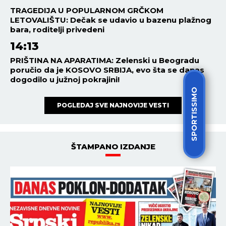
TRAGEDIJA U POPULARNOM GRČKOM
LETOVALIŠTU: Dečak se udavio u bazenu plažnog
bara, roditelji privedeni
14:13
PRIŠTINA NA APARATIMA: Zelenski u Beogradu
poručio da je KOSOVO SRBIJA, evo šta se danas
dogodilo u južnoj pokrajini!
SPORTISSIMO
POGLEDAJ SVE NAJNOVIJE VESTI
ŠTAMPANO IZDANJE