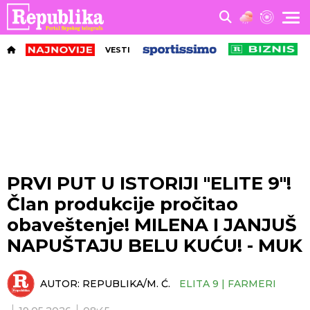
VESTI
PRVI PUT U ISTORIJI "ELITE 9"!
Član produkcije pročitao
obaveštenje! MILENA I JANJUŠ
NAPUŠTAJU BELU KUĆU! - MUK
AUTOR:
REPUBLIKA/M. Ć.
ELITA 9 | FARMERI