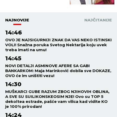
NAJNOVIJE
NAJČITANIJE
14:46
OVO JE NAJSIGURNIJI ZNAK DA VAS NEKO ISTINSKI
VOLI! Snažna poruka Svetog Nektarija koju uvek
treba imati na umu!
14:45
NOVI DETALJI ASMINOVE AFERE SA GABI
BANKARKOM: Maja Marinković dobila sve DOKAZE,
OVO će im uništiti vezu!
14:30
MUŠKARCI GUBE RAZUM ZBOG NJIHOVIH OBLINA,
A SVE SU SUILIKONSKEOSIM NJE! Ovo su TOP 5
dekoltea estrade, pašće vam vilica kad vidite KO
je 100% prirodan!
14:24