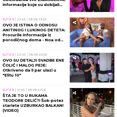
informacije koje su dobijali
tokom Elite 9!
ELITA 9
23:45
08.08.2026
OVO JE ISTINA O ODNOSU
ANITINOG I LUKINOG DETETA:
Procurile informacije iz
porodičnog doma - Noa od
trudnice traži samo jedno!
(VIDEO)
ELITA 9
22:45
08.08.2026
OVO SU DETALJI SVADBE ENE
ČOLIĆ I MALOG PEJE:
Otkriveno da li par ulazi u
"Elitu 10"
ELITA 9
21:45
08.08.2026
ŠTA JE TO U RUKAMA
TEODORE DELIĆ?! Šok-potez
starlete UZBURKAO BALKAN!
(VIDEO)