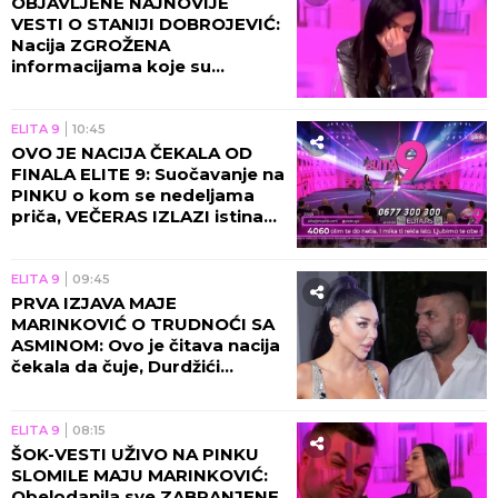
OBJAVLJENE NAJNOVIJE
VESTI O STANIJI DOBROJEVIĆ:
Nacija ZGROŽENA
informacijama koje su
plasirane na Pinku -
OTKRIVENO ČIME SE bavila!
ELITA 9
10:45
OVO JE NACIJA ČEKALA OD
FINALA ELITE 9: Suočavanje na
PINKU o kom se nedeljama
priča, VEČERAS IZLAZI istina
na videlo!
ELITA 9
09:45
PRVA IZJAVA MAJE
MARINKOVIĆ O TRUDNOĆI SA
ASMINOM: Ovo je čitava nacija
čekala da čuje, Durdžići
spremajte darove!
ELITA 9
08:15
ŠOK-VESTI UŽIVO NA PINKU
SLOMILE MAJU MARINKOVIĆ:
Obelodanila sve ZABRANJENE