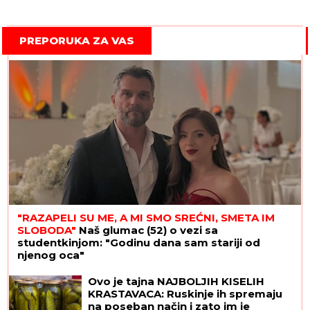
PREPORUKA ZA VAS
"RAZAPELI SU ME, A MI SMO SREĆNI, SMETA IM
SLOBODA"
Naš glumac (52) o vezi sa
studentkinjom: "Godinu dana sam stariji od
njenog oca"
Ovo je sestra Ivana Marinkovića:
Često su se svađali, ali ga je i branila
kada je trebalo