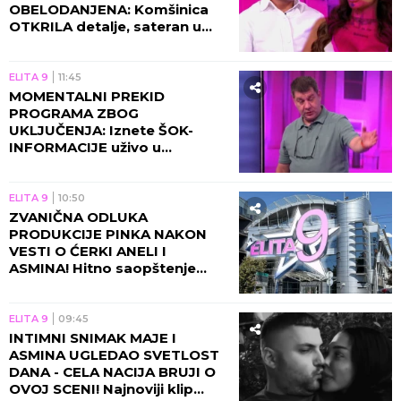
ELITA 9
17:55
OVAJ UČESNIK JE UPRAVO
POTPISAO UGOVOR S
PRODUKCIJOM? Specijalan
rijaliti-igrač ulazi u ELITU 10, u
toku su poslednje pripreme
(GALERIJA)
ELITA 9
16:45
UŽASNE VESTI ZA MAJU
MARINKOVIĆ! Nakon
Asminove afere sa
bankarkom Gabi usledio novi
SKANDAL!
ELITA 9
15:45
DUŠICA JAKOVLJEVIĆ
POSTAVILA ŠOK-USLOV ZA
ULAZAK U "ELITU": Neviđena
"bomba" pred novu sezonu,
voditeljka otkrila detalje
pregovora tada!