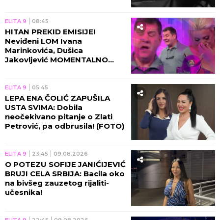
ELITA 9
14:45
NAJNOVIJE INFORMACIJE O
"ELITI 10", VODITELJ
SAOPŠTIO HITNE VESTI! Evo
koji će učesnici biti deo nove
sezone!
ELITA 9
13:45
NAJNOVIJI SKANDAL PRED
ULAZAK U "ELITU 10",
STRAVIČNE VESTI ZA ANĐELU
ĐURIČIĆ! Da li joj je Gastoz
zaista priredio ovo sada?!
ELITA 9
12:45
KOMPLETNA ISTINA O
RASKIDU BEBICE I TEODORE
OBELODANJENA: Komšinica
OTKRILA detalje, sateran u
ćošak da sve prizna!
ELITA 9
11:45
MOMENTALNI PREKID