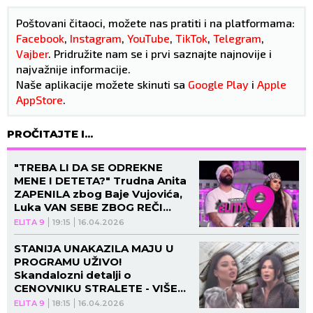
Poštovani čitaoci, možete nas pratiti i na platformama:
Facebook
,
Instagram
,
YouTube
,
TikTok
,
Telegram
,
Vajber
. Pridružite nam se i prvi saznajte najnovije i
najvažnije informacije.
Naše aplikacije možete skinuti sa
Google Play
i
Apple
AppStore
.
PROČITAJTE I...
"TREBA LI DA SE ODREKNE
MENE I DETETA?" Trudna Anita
ZAPENILA zbog Baje Vujovića,
Luka VAN SEBE ZBOG REČI
OCA!
ELITA 9
19:15
16.04.2026
STANIJA UNAKAZILA MAJU U
PROGRAMU UŽIVO!
Skandalozni detalji o
CENOVNIKU STRALETE - VIŠE
NEGO POVOLJNO?
ELITA 9
18:15
16.04.2026