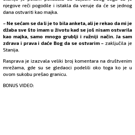
njegove reči pogodile i istakla da veruje da će se jednog
dana ostvariti kao majka.
– Ne sećam se da li je to bila anketa, ali je rekao da mi je
džaba sve što imam u životu kad se još nisam ostvarila
kao majka, samo mnogo grublji i ružniji način. Ja sam
zdrava i prava i daće Bog da se ostvarim –
zaključila je
Stanija.
Rasprava je izazvala veliki broj komentara na društvenim
mrežama, gde su se gledaoci podelili oko toga ko je u
ovom sukobu prešao granicu.
BONUS VIDEO: