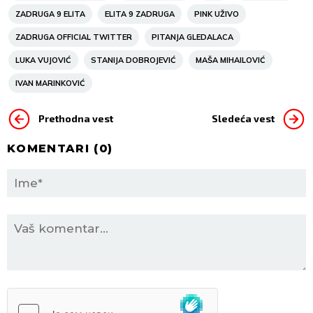
ZADRUGA 9 ELITA
ELITA 9 ZADRUGA
PINK UŽIVO
ZADRUGA OFFICIAL TWITTER
PITANJA GLEDALACA
LUKA VUJOVIĆ
STANIJA DOBROJEVIĆ
MAŠA MIHAILOVIĆ
IVAN MARINKOVIĆ
Prethodna vest
Sledeća vest
KOMENTARI (
0
)