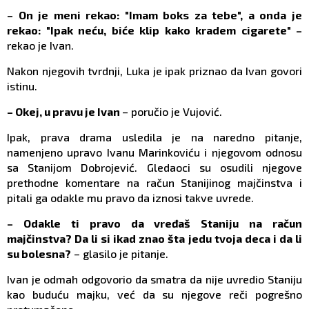
– On je meni rekao: "Imam boks za tebe", a onda je
rekao: "Ipak neću, biće klip kako kradem cigarete" –
rekao je Ivan.
Nakon njegovih tvrdnji, Luka je ipak priznao da Ivan govori
istinu.
– Okej, u pravu je Ivan
– poručio je Vujović.
Ipak, prava drama usledila je na naredno pitanje,
namenjeno upravo Ivanu Marinkoviću i njegovom odnosu
sa Stanijom Dobrojević. Gledaoci su osudili njegove
prethodne komentare na račun Stanijinog majčinstva i
pitali ga odakle mu pravo da iznosi takve uvrede.
– Odakle ti pravo da vređaš Staniju na račun
majčinstva? Da li si ikad znao šta jedu tvoja deca i da li
su bolesna?
– glasilo je pitanje.
Ivan je odmah odgovorio da smatra da nije uvredio Staniju
kao buduću majku, već da su njegove reči pogrešno