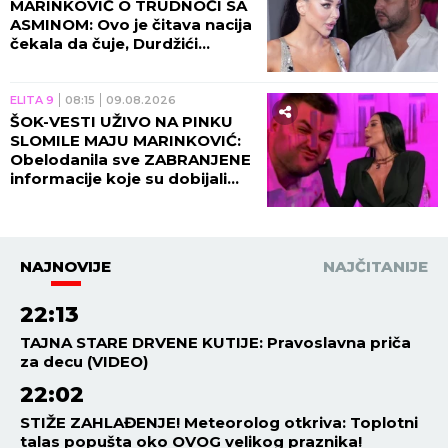
Prekrio lice TETOVAŽAMA,
pratioci u neverici trljaju oči!
(FOTO)
ELITA 9
14:45
09.08.2026
NOVI DETALJI ASMINOVE
AFERE SA GABI BANKARKOM:
Maja Marinković dobila sve
DOKAZE, OVO će im uništiti
vezu!
ELITA 9
13:45
09.08.2026
STRAVIČNO NAPADNUTA
VODITELJKA PINKA USRED
PROGRAMA! Durdžići napravili
kobnu grešku, produkcija će
morati da reaguje na ovo!
ELITA 9
12:45
09.08.2026
JEZIV KRIV SE PROLOMIO
PINKOM: Maja Marinković nije
izdržala, DRUGARICA joj
priredila PAKAO, sve se
saznalo UŽIVO u programu!