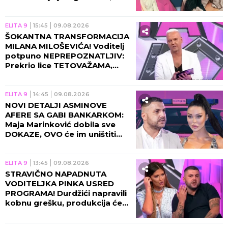
ELITA 9
21:45
09.08.2026
CELA SRBIJA U SUZAMA ZBOG
TRUDNE ANITE STANOJLOVIĆ!
Luka saopštio užasnu istinu,
fanovi burno reagovali!
ELITA 9
20:45
09.08.2026
OBELODANJENE
FOTOGRAFIJE MAJE
MARINKOVIĆ IZ ZGRADE
PINKA! Asmin hitno reagovao
zbog ove objave, poruke stižu
sa svih strana!
ELITA 9
19:45
09.08.2026
MAJA DOBILA ŠOK-PORUKU O
ASMINOVIM RODITELJIMA:
Nakon ovog uključenja nastao
MUK u studiju! (VIDEO)
ELITA 9
18:45
09.08.2026
"FILIP CAR MOŽE DA BACI OKO