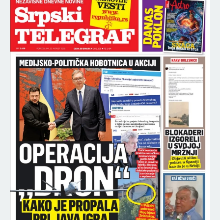
ŠOK-VESTI UŽIVO NA PINKU
SLOMILE MAJU MARINKOVIĆ:
Obelodanila sve ZABRANJENE
informacije koje su dobijali
tokom Elite 9!
NAJNOVIJE
NAJČITANIJE
22:13
TAJNA STARE DRVENE KUTIJE: Pravoslavna priča
za decu (VIDEO)
22:02
STIŽE ZAHLAĐENJE! Meteorolog otkriva: Toplotni
talas popušta oko OVOG velikog praznika!
21:48
U SRBIJI BESNI 23 POŽARA! Angažovani svi
raspoloživi ljudski i tehnički kapaciteti
21:45