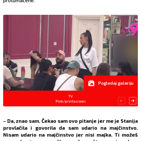
protumačene.
Pogledaj galeriju
TV
Pink/printscreen
– Da, znao sam. Čekao sam ovo pitanje jer me je Stanija
provlačila i govorila da sam udario na majčinstvo.
Nisam udario na majčinstvo jer nisi majka. Ti možeš