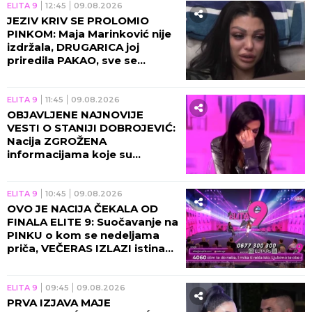
NA MENE" Sara otkrila sve o
POLJUPCU s Anđelom i ulasku
u Elitu 10: Ivan Marinković mi
je za rođendan poželeo da
UMREM! (VIDEO)
ELITA 9
17:45
09.08.2026
PRVA AFERA "ELITE 10",
STEFAN KARIĆ ULAZI DA
SMUVA OVU POZNATU
UČESNICU?! Objavljen šok-
snimak, fanovi totalno
izbezumljeni!
ELITA 9
16:45
09.08.2026
BOMBA TAMARE RADOMAN
LANSIRANA PREMA STANIJI:
Aniti predala SVE DOKAZE o
LAŽIMA koje je izgovarala,
zbog ovoga će izbiti
SKANDAL!
ELITA 9
15:45
09.08.2026
ŠOKANTNA TRANSFORMACIJA
MILANA MILOŠEVIĆA! Voditelj
potpuno NEPREPOZNATLJIV: