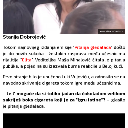
Foto: Elita printskrin
Stanija Dobrojević
Tokom najnovijeg izdanja emisije "
Pitanja gledalaca
" došlo
je do novih sukoba i žestokih rasprava među učesnicima
rijalitija "
Elita
". Voditeljka Maša Mihalović čitala je pitanja
publike, a pojedina su izazvala burne reakcije u Beloj kući.
Prvo pitanje bilo je upućeno Luki Vujoviću, a odnosilo se na
navodno skrivanje cigareta tokom igre među učesnicima.
– Je l' moguće da si toliko jadan da čokoladom velikom
sakriješ boks cigareta koji je za "Igru istine"?
– glasilo
je pitanje gledalaca.