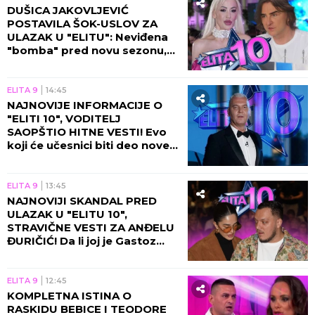
by Aklamator
ELITA 9 | FARMERI
ELITA 9
21:45
SVA ISEČENA, PRETUČENA, U
MODRICAMA: Jezivo izdanje
Maje Marinković ZALEDILO
KRV U ŽILAMA, Taki je ovo
BESPOMOĆNO morao da
gleda
ELITA 9
19:45
ONA JE DOBILA HONORAR OD
ČAK POLA MILIONA EVRA! U
tajnosti potpisan UGOVOR s
Pinkom, ulazi u Elitu 10 da se
OBRAČUNA SA SVIMA:
Karambol od septembra
ELITA 9
19:05
SAZNAO DA IMA SINA! Janjuša
strefile ŠOK-VESTI, nije znao
šta ga je snašlo: Ćerka sve
gledala (FOTO)