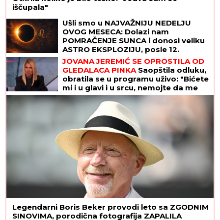
svakoj domaćici
Tanja Bošković je na sceni 53 godine,
sad dobila prestižnu nagradu: "Njeno
ime je zaštitni znak"
Sa uplaćenih 150 dinara osvojio više od 19 miliona:
Izvučen Loto Džoker dobitnik!
"Jadnik..." Žoze Murinjo već pravi
totalni šou na klupi Reala