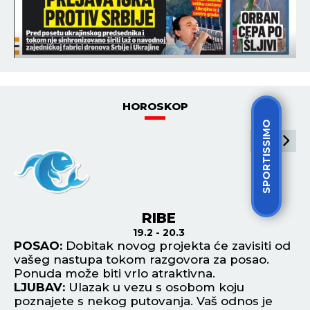
SVA ISEČENA, PRETUČENA, U MODRICAMA: Jezivo
izdanje Maje Marinković ZALEDILO KRV U ŽILAMA,
Taki je ovo BESPOMOĆNO morao da gleda
21:37
SRBIJA DOBILA JOŠ JEDNOG MILIONERA! Izvučen
LOTO 5 - DŽOKER!
SPORTISSIMO
POGLEDAJ SVE NAJNOVIJE VESTI
ŠTAMPANO IZDANJE