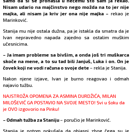
samo da si se pronašla u nečemu što sam ja rekao.
Nisam udario na majčinstvo nego možda na to jer nije
majka, ali nisam ja kriv jer ona nije majka –
rekao je
Marinković.
Stanija mu nije ostala dužna, pa je istakla da smatra da je
Ivan nepravedno napada zajedno sa ostalim muškim
učesnicima.
– Ja imam probleme sa bivšim, a onda još tri muškarca
skoče na mene, a to su tad bili Janjuš, Luka i on. On je
čovek koji ne vodi računa o svoje dete
– rekla je Stanija.
Nakon njene izjave, Ivan je burno reagovao i odmah
najavio tužbu.
NAJSTROŽA OPOMENA ZA ASMINA DURDŽIĆA, MILAN
MILOŠEVIĆ GA POSTAVIO NA SVOJE MESTO! Svi u šoku da
je OVO izgovorio na Pinku!
– Odmah tužba za Staniju
– poručio je Marinković.
Stanija je potom pokušala da objasni zbog čega su je