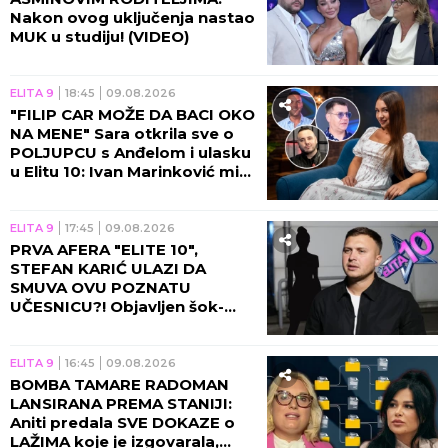
Jakovljević MOMENTALNO
obustavila PROGRAM!
ELITA 9
05:45
LEPA ENA ČOLIĆ ZAPUŠILA
USTA SVIMA: Dobila
neočekivano pitanje o Zlati
Petrović, pa odbrusila! (FOTO)
ELITA 9
23:45
09.08.2026
O POTEZU SOFIJE JANIĆIJEVIĆ
BRUJI CELA SRBIJA: Bacila oko
na bivšeg zauzetog rijaliti-
učesnika!
ELITA 9
22:45
09.08.2026
ODLUKA PRODUKCIJE DIGLA
PRAŠINU! Večeras padaju
MASKE, stiže odgovor koji svi
ČEKAJU!