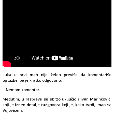
Luka u prvi mah nije želeo previše da komentariše
optužbe, pa je kratko odgovorio:
– Nemam komentar.
Međutim, u raspravu se ubrzo uključio i Ivan Marinković,
koji je izneo detalje razgovora koji je, kako tvrdi, imao sa
Vujovićem.