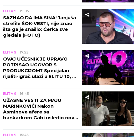
KRILOM
Bata Stojković je do
poslednjeg dana igrao, ovo je bila
njegova zadnja uloga
"Ne može da ode da poseti Noru jer Filip Car radi
na graničnom prelazu!" Asmin Durdžić ugašen u
jednoj rečenici
"NE BUDE LI SLOBA OBJAVIO SVE, JA
ĆU!"
Ani Nikolić prekipelo, poručila
njegovoj ženi: "Ti si DAMA
SUMNJIVOG MORALA", odjednom
donela šok odluku