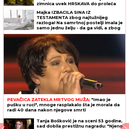
Ovo je tajna NAJBOLJIH KISELIH
KRASTAVACA: Ruskinje ih spremaju
na poseban način i zato im je
zimnica uvek HRSKAVA do proleća
Otkrivamo šta se zapravo krije iza privremenog
odsustva Jovane Jeremić sa Pinka: Neće voditi
jutarnji program do kraja avgusta, a za to vreme
će imati pune ruke posla
Majka IZBACILA SINA IZ
TESTAMENTA zbog najtužnijeg
razloga! Na samrtnoj postelji imala je