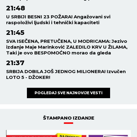
ELITA 9
11:45
09.08.2026
OBJAVLJENE NAJNOVIJE
VESTI O STANIJI DOBROJEVIĆ:
Nacija ZGROŽENA
informacijama koje su
plasirane na Pinku -
OTKRIVENO ČIME SE bavila!
ELITA 9
10:45
09.08.2026
OVO JE NACIJA ČEKALA OD
FINALA ELITE 9: Suočavanje na
PINKU o kom se nedeljama
priča, VEČERAS IZLAZI istina
na videlo!
ELITA 9
09:45
09.08.2026
PRVA IZJAVA MAJE
MARINKOVIĆ O TRUDNOĆI SA
ASMINOM: Ovo je čitava nacija
čekala da čuje, Durdžići
spremajte darove!
ELITA 9
08:15
09.08.2026