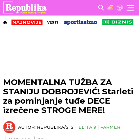
VESTI
MOMENTALNA TUŽBA ZA
STANIJU DOBROJEVIĆ! Starleti
za pominjanje tuđe DECE
izrečene STROGE MERE!
AUTOR:
REPUBLIKA/S. S.
ELITA 9 | FARMERI