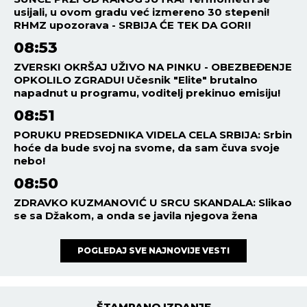
usijali, u ovom gradu već izmereno 30 stepeni!
RHMZ upozorava - SRBIJA ĆE TEK DA GORI!
08:53
ZVERSKI OKRŠAJ UŽIVO NA PINKU - OBEZBEĐENJE
OPKOLILO ZGRADU! Učesnik "Elite" brutalno
napadnut u programu, voditelj prekinuo emisiju!
08:51
PORUKU PREDSEDNIKA VIDELA CELA SRBIJA: Srbin
hoće da bude svoj na svome, da sam čuva svoje
nebo!
08:50
ZDRAVKO KUZMANOVIĆ U SRCU SKANDALA: Slikao
se sa Džakom, a onda se javila njegova žena
POGLEDAJ SVE NAJNOVIJE VESTI
ŠTAMPANO IZDANJE