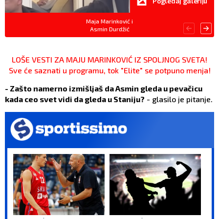
Pogledaj galeriju
Maja Marinković i
Asmin Durdžić
LOŠE VESTI ZA MAJU MARINKOVIĆ IZ SPOLJNOG SVETA!
Sve će saznati u programu, tok "Elite" se potpuno menja!
- Zašto namerno izmišljaš da Asmin gleda u pevačicu
kada ceo svet vidi da gleda u Staniju?
- glasilo je pitanje.