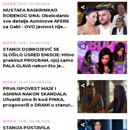
ELITA 9
16:15
04.08.2026
MUSTAFA RASKRINKAO
ROĐENOG SINA: Obelodanio
sve detalje Asminove AFERE
sa Gabi - OVO javnost nije
znala, Aneli poseduje
KLJUČNE INFORMACIJE!
ELITA 9
15:15
04.08.2026
STANIJI DOBROJEVIĆ SE
SLOŠILO USRED EMISIJE: Hitno
prekinut PROGRAM, njoj samo
PALA GLAVA nakon što je
dobila RAZARAJUĆE
INFORMACIJE!
ELITA 9
14:42
04.08.2026
PRVA ISPOVEST MAJE I
ASMINA NAKON SKANDALA:
Uhvatili smo ih kod PINKA,
progovorili o DRAMI u stanu!
(VIDEO)
ELITA 9
14:15
04.08.2026
STANIJA POSTAVILA