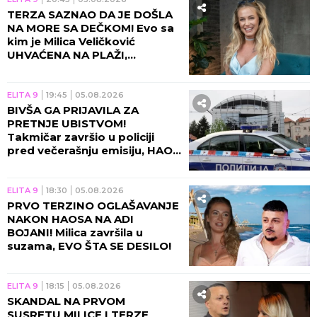
TERZA SAZNAO DA JE DOŠLA
NA MORE SA DEČKOM! Evo sa
kim je Milica Veličković
UHVAĆENA NA PLAŽI,
momentalno se oglasila!
ELITA 9
19:45
05.08.2026
BIVŠA GA PRIJAVILA ZA
PRETNJE UBISTVOM!
Takmičar završio u policiji
pred večerašnju emisiju, HAOS
NE JENJAVA!
ELITA 9
18:30
05.08.2026
PRVO TERZINO OGLAŠAVANJE
NAKON HAOSA NA ADI
BOJANI! Milica završila u
suzama, EVO ŠTA SE DESILO!
ELITA 9
18:15
05.08.2026
SKANDAL NA PRVOM
SUSRETU MILICE I TERZE