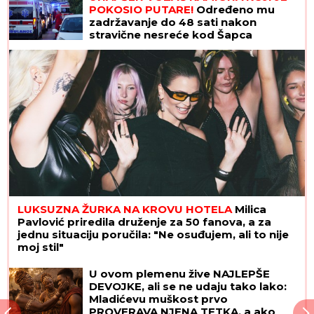
POKOSIO PUTARE!
Određeno mu
zadržavanje do 48 sati nakon
stravične nesreće kod Šapca
LUKSUZNA ŽURKA NA KROVU HOTELA
Milica
Pavlović priredila druženje za 50 fanova, a za
jednu situaciju poručila: "Ne osuđujem, ali to nije
moj stil"
U ovom plemenu žive NAJLEPŠE
DEVOJKE, ali se ne udaju tako lako:
Mladićevu muškost prvo
PROVERAVA NJENA TETKA, a ako