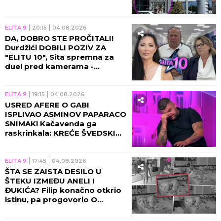
ELITA 9
20:15
04.08.2026
DA, DOBRO STE PROČITALI!
Durdžići DOBILI POZIV ZA
"ELITU 10", Sita spremna za
duel pred kamerama -
MORAJU DA OTPLATE DUG
SVOG SINA?!
ELITA 9
19:15
04.08.2026
USRED AFERE O GABI
ISPLIVAO ASMINOV PAPARACO
SNIMAK! Kačavenda ga
raskrinkala: KREĆE ŠVEDSKI
AKCIONI! (VIDEO)
ELITA 9
17:45
04.08.2026
ŠTA SE ZAISTA DESILO U
ŠTEKU IZMEĐU ANELI I
ĐUKIĆA? Filip konačno otkrio
istinu, pa progovorio O
ŽENIDBI: NIJE MI LAKO, OD
TOGA NE BEŽIM!