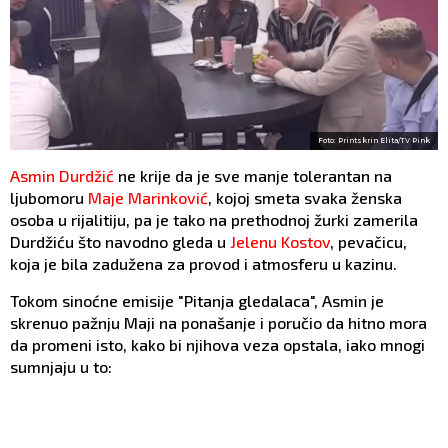
Foto: Printskrin Elita/TV Pink
Asmin Durdžić
ne krije da je sve manje tolerantan na
ljubomoru
Maje Marinković
, kojoj smeta svaka ženska
osoba u rijalitiju, pa je tako na prethodnoj žurki zamerila
Durdžiću što navodno gleda u
Jelenu Kostov
, pevačicu,
koja je bila zadužena za provod i atmosferu u kazinu.
Tokom sinoćne emisije "Pitanja gledalaca", Asmin je
skrenuo pažnju Maji na ponašanje i poručio da hitno mora
da promeni isto, kako bi njihova veza opstala, iako mnogi
sumnjaju u to: