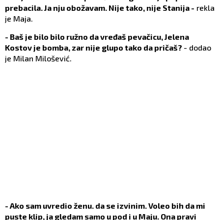
prebacila. Ja nju obožavam. Nije tako, nije Stanija -
rekla
je Maja.
- Baš je bilo bilo ružno da vređaš pevačicu, Jelena
Kostov je bomba, zar nije glupo tako da pričaš?
- dodao
je Milan Milošević.
- Ako sam uvredio ženu. da se izvinim. Voleo bih da mi
puste klip, ja gledam samo u pod i u Maju. Ona pravi