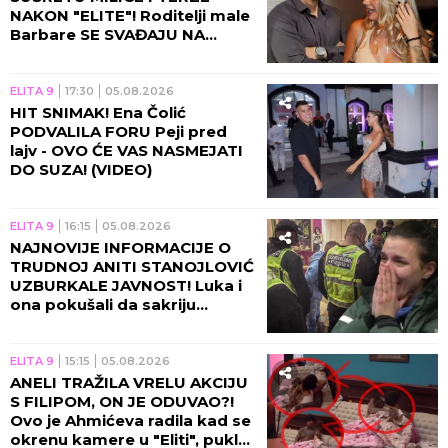
NAKON "ELITE"! Roditelji male
Barbare SE SVAĐAJU NA
PLAŽI, snimak završio na
mrežama! (VIDEO)
ELITA 9
17:30
05.08.2026
HIT SNIMAK! Ena Čolić
PODVALILA FORU Peji pred
lajv - OVO ĆE VAS NASMEJATI
DO SUZA! (VIDEO)
ELITA 9
16:15
05.08.2026
NAJNOVIJE INFORMACIJE O
TRUDNOJ ANITI STANOJLOVIĆ
UZBURKALE JAVNOST! Luka i
ona pokušali da sakriju
stravičnu istinu!
ELITA 9
15:15
05.08.2026
ANELI TRAŽILA VRELU AKCIJU
S FILIPOM, ON JE ODUVAO?!
Ovo je Ahmićeva radila kad se
okrenu kamere u "Eliti", pukla