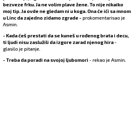
bezveze frku. Ja ne volim plave žene. To nije nikaiko
moj tip. Ja ovde ne gledam ni u koga. Ona će ići sa mnom
u Linc da zajedno zidamo zgrade -
prokomentarisao je
Asmin.
- Kada ćeš prestati da se kuneš u rođenog brata i decu,
ti ljudi nisu zaslužili da izgore zarad njenog hira
-
glasilo je pitanje.
- Treba da poradi na svojoj ljubomori
- rekao je Asmin.