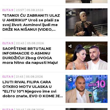
(VIDEO)
ELITA 9
23:57
05.08.2026
"STANIJI ĆU ZABRANITI ULAZ
U AMERIKU!" Uroš se plaši za
svoj život: Asminovi ljudi me
DRŽE NA NIŠANU! (VIDEO,
GALERIJA)
ELITA 9
22:45
05.08.2026
SAOPŠTENE BRTUTALNE
INFORMACIJE O ASMINU
DURDŽIĆU! Zbog OVOGA
mora hitno da napusti Maju!
ELITA 9
21:45
05.08.2026
LJUTI RIVAL FILIPA CARA
OTKRIO MOTV ULASKA U
"ELITU 10"! Njegovo ime svi
dobro znate, EVO O KOME JE
REČ!
ELITA 9
20:45
05.08.2026