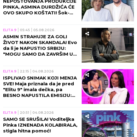
NEPOŠTOVANJA PRODUKCIJE
PINKA, ASMINA DURDŽIĆA ĆE
OVO SKUPO KOŠTATI! Šok-
bomba o ulasku u "Elitu 10",
sada je konačno!
ELITA 9
05:45
05.08.2026
ASMIN STRAHUJE ZA GOLI
ŽIVOT NAKON SKANDALA! Evo
da li je NAPUSTIO SRBIJU:
"MOGU SAMO DA ZAVRŠIM U
ZATVORU ILI ISPOD ZEMLJE!"
ELITA 9
22:15
04.08.2026
ISPLIVAO SNIMAK KOJI MENJA
SVE! Maja priznala da je pred
"Elitu 9" imala dečka, pa
BESNO NAPUSTILA EMISIJU:
TAJNO SE VIĐALI OVDE?!
ELITA 9
20:51
04.08.2026
SAMO SE SRUŠILA! Voditeljka
Pinka IZNENADA KOLABIRALA,
stigla hitna pomoć!