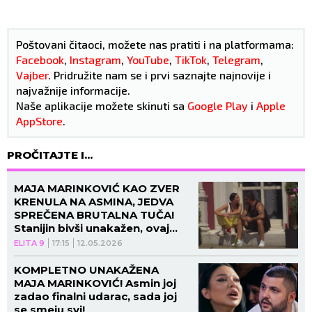
Poštovani čitaoci, možete nas pratiti i na platformama:
Facebook
,
Instagram
,
YouTube
,
TikTok
,
Telegram
,
Vajber
. Pridružite nam se i prvi saznajte najnovije i
najvažnije informacije.
Naše aplikacije možete skinuti sa
Google Play
i
Apple
AppStore
.
PROČITAJTE I...
MAJA MARINKOVIĆ KAO ZVER
KRENULA NA ASMINA, JEDVA
SPREČENA BRUTALNA TUČA!
Stanijin bivši unakažen, ovaj
blam nijedan muškarac nije
ELITA 9
17:15
12.05.2026
doživeo!
KOMPLETNO UNAKAŽENA
MAJA MARINKOVIĆ! Asmin joj
zadao finalni udarac, sada joj
se smeju svi!