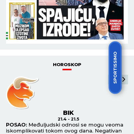
SPORTISSIMO
HOROSKOP
BIK
21.4 - 21.5
POSAO:
Međuljudski odnosi se mogu veoma
P
iskomplikovati tokom ovog dana. Negativan
od