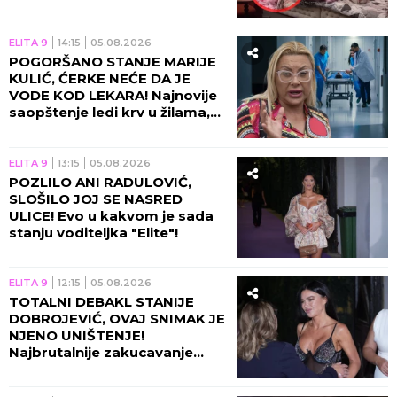
bruka!
ELITA 9
14:15
05.08.2026
POGORŠANO STANJE MARIJE
KULIĆ, ĆERKE NEĆE DA JE
VODE KOD LEKARA! Najnovije
saopštenje ledi krv u žilama,
Miljanina majka jedva hoda!
ELITA 9
13:15
05.08.2026
POZLILO ANI RADULOVIĆ,
SLOŠILO JOJ SE NASRED
ULICE! Evo u kakvom je sada
stanju voditeljka "Elite"!
ELITA 9
12:15
05.08.2026
TOTALNI DEBAKL STANIJE
DOBROJEVIĆ, OVAJ SNIMAK JE
NJENO UNIŠTENJE!
Najbrutalnije zakucavanje
otkako se završila "Elita 9"!