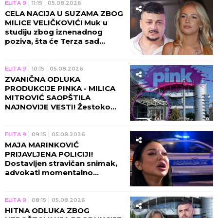
ELITA 9
11:15
05.08.2026
CELA NACIJA U SUZAMA ZBOG
MILICE VELIČKOVIĆ! Muk u
studiju zbog iznenadnog
poziva, šta će Terza sad
uraditi?!
ELITA 9
10:15
05.08.2026
ZVANIČNA ODLUKA
PRODUKCIJE PINKA - MILICA
MITROVIĆ SAOPŠTILA
NAJNOVIJE VESTI! Žestoko
zakucavanje, ovo se dešava
pred početak "Elite 10"!
ELITA 9
09:15
05.08.2026
MAJA MARINKOVIĆ
PRIJAVLJENA POLICIJI!
Dostavljen stravičan snimak,
advokati momentalno
alarmirani!
ELITA 9
08:15
05.08.2026
HITNA ODLUKA ZBOG