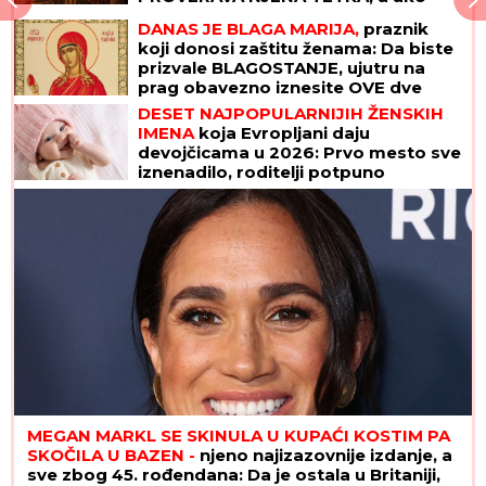
ona nije zadovoljna sledi SUROVA
DANAS JE BLAGA MARIJA,
praznik
KAZNA
koji donosi zaštitu ženama: Da biste
prizvale BLAGOSTANJE, ujutru na
prag obavezno iznesite OVE dve
stvari
DESET NAJPOPULARNIJIH ŽENSKIH
IMENA
koja Evropljani daju
devojčicama u 2026: Prvo mesto sve
iznenadilo, roditelji potpuno
promenili favorite
MEGAN MARKL SE SKINULA U KUPAĆI KOSTIM PA
SKOČILA U BAZEN -
njeno najizazovnije izdanje, a
sve zbog 45. rođendana: Da je ostala u Britaniji,