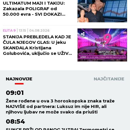
ULTIMATUM MAJI I TAKIJU:
Zakazala POLIGRAF od
50.000 evra - SVI DOKAZI
izlaze na videlo!
ELITA 9
13:15
04.08.2026
STANIJA PREBLEDELA KAD JE
ČULA NJEGOV GLAS: U jeku
SKANDALA Kristijana
Golubovića, uključio se UŽIVO
u program i obelodanio sve!
NAJNOVIJE
NAJČITANIJE
09:01
Žene rođene u ova 3 horoskopska znaka traže
NAJVIŠE od partnera: Luksuz im nije HIR, ali
njihovu ljubav ne može svako da priušti
08:54
SUNCE PRŽI OD RANOG JUTRA! Termometri se