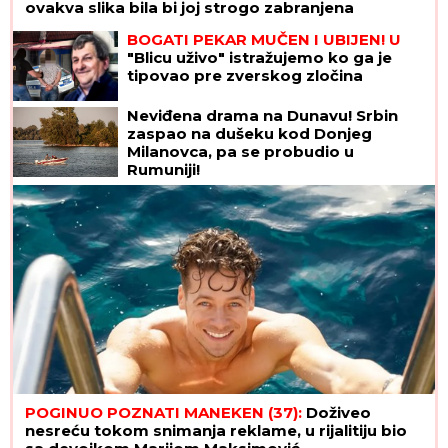
ovakva slika bila bi joj strogo zabranjena
BOGATI PEKAR MUČEN I UBIJEN! U
"Blicu uživo" istražujemo ko ga je
tipovao pre zverskog zločina
Neviđena drama na Dunavu! Srbin
zaspao na dušeku kod Donjeg
Milanovca, pa se probudio u
Rumuniji!
POGINUO POZNATI MANEKEN (37):
Doživeo
nesreću tokom snimanja reklame, u rijalitiju bio