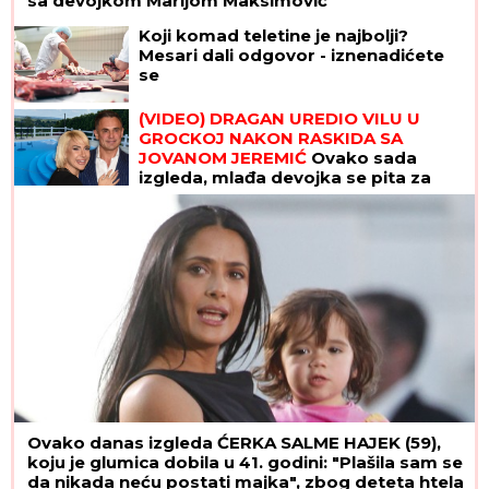
sa devojkom Marijom Maksimović
Koji komad teletine je najbolji?
Mesari dali odgovor - iznenadićete
se
(VIDEO) DRAGAN UREDIO VILU U
GROCKOJ NAKON RASKIDA SA
JOVANOM JEREMIĆ
Ovako sada
izgleda, mlađa devojka se pita za
sve
Ovako danas izgleda ĆERKA SALME HAJEK (59),
koju je glumica dobila u 41. godini: "Plašila sam se
da nikada neću postati majka", zbog deteta htela