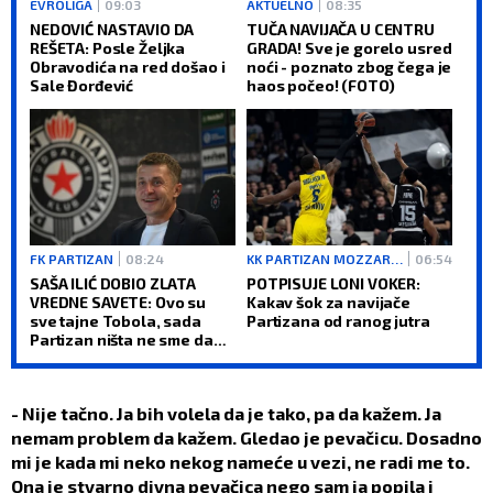
EVROLIGA
09:03
AKTUELNO
08:35
NEDOVIĆ NASTAVIO DA
TUČA NAVIJAČA U CENTRU
REŠETA: Posle Željka
GRADA! Sve je gorelo usred
Obravodića na red došao i
noći - poznato zbog čega je
Sale Đorđević
haos počeo! (FOTO)
FK PARTIZAN
08:24
KK PARTIZAN MOZZARTBET
06:54
SAŠA ILIĆ DOBIO ZLATA
POTPISUJE LONI VOKER:
VREDNE SAVETE: Ovo su
Kakav šok za navijače
sve tajne Tobola, sada
Partizana od ranog jutra
Partizan ništa ne sme da
iznenadi
- Nije tačno. Ja bih volela da je tako, pa da kažem. Ja
nemam problem da kažem. Gledao je pevačicu. Dosadno
mi je kada mi neko nekog nameće u vezi, ne radi me to.
Ona je stvarno divna pevačica nego sam ja popila i