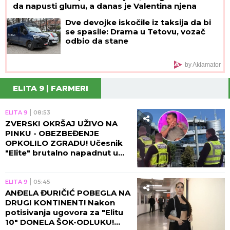
da napusti glumu, a danas je Valentina njena
najveća kritičarka
Dve devojke iskočile iz taksija da bi
se spasile: Drama u Tetovu, vozač
odbio da stane
by Aklamator
ELITA 9 | FARMERI
ELITA 9
08:53
ZVERSKI OKRŠAJ UŽIVO NA
PINKU - OBEZBEĐENJE
OPKOLILO ZGRADU! Učesnik
"Elite" brutalno napadnut u
programu, voditelj prekinuo
emisiju!
ELITA 9
05:45
ANĐELA ĐURIČIĆ POBEGLA NA
DRUGI KONTINENT! Nakon
potisivanja ugovora za "Elitu
10" DONELA ŠOK-ODLUKU!