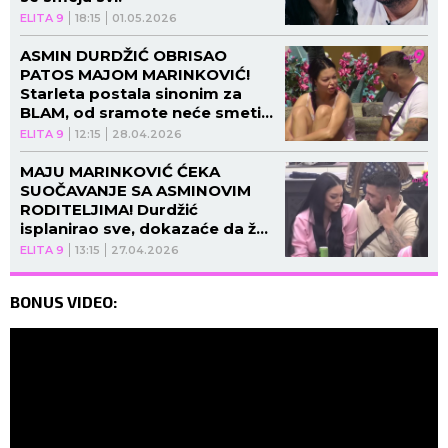
ELITA 9
18:15
01.05.2026
ASMIN DURDŽIĆ OBRISAO
PATOS MAJOM MARINKOVIĆ!
Starleta postala sinonim za
BLAM, od sramote neće smeti
da izađe na ulicu!
ELITA 9
12:15
28.04.2026
MAJU MARINKOVIĆ ĆEKA
SUOČAVANJE SA ASMINOVIM
RODITELJIMA! Durdžić
isplanirao sve, dokazaće da želi
ozbiljno sa njom!
ELITA 9
13:15
27.04.2026
BONUS VIDEO: