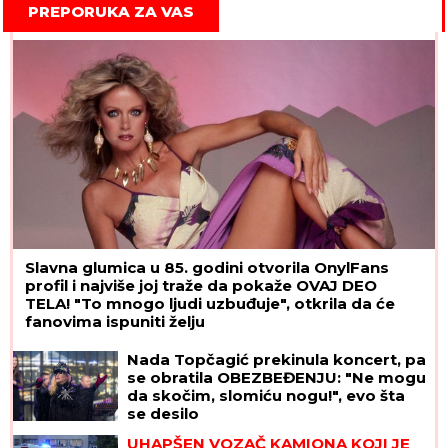
PREPORUKA ZA VAS
Slavna glumica u 85. godini otvorila OnylFans
profil i najviše joj traže da pokaže OVAJ DEO
TELA! "To mnogo ljudi uzbuđuje", otkrila da će
fanovima ispuniti želju
Nada Topčagić prekinula koncert, pa
se obratila OBEZBEĐENJU: "Ne mogu
da skočim, slomiću nogu!", evo šta
se desilo
UHAPŠEN VOZAČ KAMIONA KOJI JE