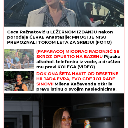
Ceca Ražnatović u LEŽERNOM IZDANJU nakon
porođaja ĆERKE Anastasije: MNOGI JE NISU
PREPOZNALI TOKOM LETA ZA SRBIJU! (FOTO)
(PAPARACO) MIODRAG RADONJIĆ SE
SKROZ OPUSTIO NA BAZENU
Pijucka
alkohol, telefonira iz vode, a društvo
mu pravi KOLEGA (VIDEO)
DOK ONA ŠETA NAKIT OD DESETINE
HILJADA EVRA, EVO GDE JOJ RADE
SINOVI!
Milena Kačavenda otkrila
pravu istinu o svojim naslednicima,
jedan je na primorju