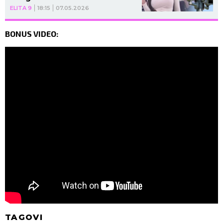
TOLERIŠE!
ELITA 9
18:15
07.05.2026
BONUS VIDEO:
TAGOVI