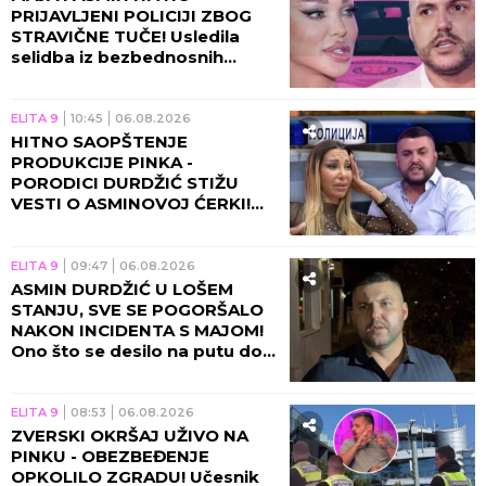
PRIJAVLJENI POLICIJI ZBOG
STRAVIČNE TUČE! Usledila
selidba iz bezbednosnih
razloga, sve otišlo predaleko!
ELITA 9
10:45
06.08.2026
HITNO SAOPŠTENJE
PRODUKCIJE PINKA -
PORODICI DURDŽIĆ STIŽU
VESTI O ASMINOVOJ ĆERKI!
Aneli se momentalno vraća u
Beograd zbog Nore!
ELITA 9
09:47
06.08.2026
ASMIN DURDŽIĆ U LOŠEM
STANJU, SVE SE POGORŠALO
NAKON INCIDENTA S MAJOM!
Ono što se desilo na putu do
Pinka će vas NAJEŽITI!
ELITA 9
08:53
06.08.2026
ZVERSKI OKRŠAJ UŽIVO NA
PINKU - OBEZBEĐENJE
OPKOLILO ZGRADU! Učesnik