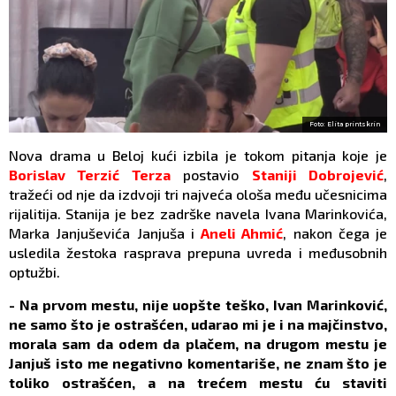
Foto: Elita printskrin
Nova drama u Beloj kući izbila je tokom pitanja koje je
Borislav Terzić Terza
postavio
Staniji Dobrojević
,
tražeći od nje da izdvoji tri najveća ološa među učesnicima
rijalitija. Stanija je bez zadrške navela Ivana Marinkovića,
Marka Janjuševića Janjuša i
Aneli Ahmić
, nakon čega je
usledila žestoka rasprava prepuna uvreda i međusobnih
optužbi.
- Na prvom mestu, nije uopšte teško, Ivan Marinković,
ne samo što je ostrašćen, udarao mi je i na majčinstvo,
morala sam da odem da plačem, na drugom mestu je
Janjuš isto me negativno komentariše, ne znam što je
toliko ostrašćen, a na trećem mestu ću staviti