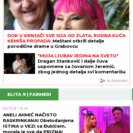
DOK U KRNJAČI SVE SIJA OD ZLATA, RODNA KUĆA
KEMIŠA PROPADA:
Meštani otkrili detalje
porodične drame u Grabovcu
"MOJA LJUBAV JEDINA NA SVETU"
Dragan Stanković i dalje čuva
uspomene sa Jovanom Jeremić,
zbog jednog detalja svi komentarišu
da je nije preboleo
by Aklamator
ELITA 9 | FARMERI
ELITA 9
10:45
ANELI AHMIĆ NAČISTO
RASKRINKANA! Obelodanjena
ISTINA o VEZI sa Đukićem,
morala je sve da PRIZNA!