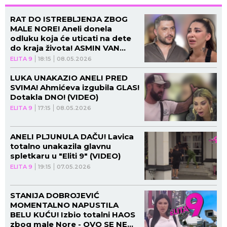
RAT DO ISTREBLJENJA ZBOG
MALE NORE! Aneli donela
odluku koja će uticati na dete
do kraja života! ASMIN VAN
SEBE! (VIDEO)
ELITA 9
18:15
08.05.2026
LUKA UNAKAZIO ANELI PRED
SVIMA! Ahmićeva izgubila GLAS!
Dotakla DNO! (VIDEO)
ELITA 9
17:15
08.05.2026
ANELI PLJUNULA DAČU! Lavica
totalno unakazila glavnu
spletkaru u "Eliti 9" (VIDEO)
ELITA 9
19:15
07.05.2026
STANIJA DOBROJEVIĆ
MOMENTALNO NAPUSTILA
BELU KUĆU! Izbio totalni HAOS
zbog male Nore - OVO SE NE