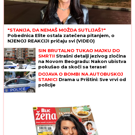
"STANIJA, DA NEMAŠ MOŽDA SUTLIJAŠ?"
Pobednica Elite ostala zatečena pitanjem, o
NJENOJ REAKCIJI pričaju svi (VIDEO)
SIN BRUTALNO TUKAO MAJKU DO
SMRTI!
Strašni detalji jezivog zločina
na Novom Beogradu: Nakon ubistva
pokušao da skoči sa terase!
DOJAVA O BOMBI NA AUTOBUSKOJ
STANICI
Drama u Prištini: Sve vrvi od
policije