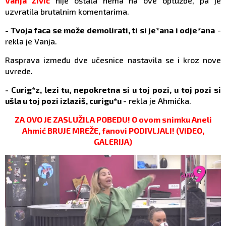
Vanja Živić
nije ostala nema na ove optužbe, pa je
uzvratila brutalnim komentarima.
- Tvoja faca se može demolirati, ti si je*ana i odje*ana
-
rekla je Vanja.
Rasprava između dve učesnice nastavila se i kroz nove
uvrede.
- Curig*z, lezi tu, nepokretna si u toj pozi, u toj pozi si
ušla u toj pozi izlaziš, curigu*u
- rekla je Ahmićka.
ZA OVO JE ZASLUŽILA POBEDU! O ovom snimku Aneli
Ahmić BRUJE MREŽE, fanovi PODIVLJALI! (VIDEO,
GALERIJA)