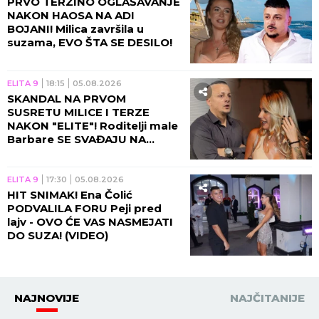
PRVO TERZINO OGLAŠAVANJE
NAKON HAOSA NA ADI
BOJANI! Milica završila u
suzama, EVO ŠTA SE DESILO!
ELITA 9
18:15
05.08.2026
SKANDAL NA PRVOM
SUSRETU MILICE I TERZE
NAKON "ELITE"! Roditelji male
Barbare SE SVAĐAJU NA
PLAŽI, snimak završio na
mrežama! (VIDEO)
ELITA 9
17:30
05.08.2026
HIT SNIMAK! Ena Čolić
PODVALILA FORU Peji pred
lajv - OVO ĆE VAS NASMEJATI
DO SUZA! (VIDEO)
NAJNOVIJE
NAJČITANIJE