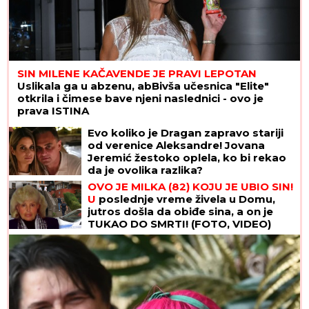
SIN MILENE KAČAVENDE JE PRAVI LEPOTAN
Uslikala ga u abzenu, abBivša učesnica "Elite"
otkrila i čimese bave njeni naslednici - ovo je
prava ISTINA
Evo koliko je Dragan zapravo stariji
od verenice Aleksandre! Jovana
Jeremić žestoko oplela, ko bi rekao
da je ovolika razlika?
OVO JE MILKA (82) KOJU JE UBIO SIN!
U
poslednje vreme živela u Domu,
jutros došla da obiđe sina, a on je
TUKAO DO SMRTI! (FOTO, VIDEO)