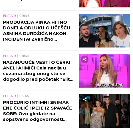
ELITA 9
09:48
PRODUKCIJA PINKA HITNO
DONELA ODLUKU O UČEŠĆU
ASMINA DURDŽIĆA NAKON
INCIDENTA! Zvanično
saopštenje će vas zakucati za
ekran, obezbeđenje u
pripravnosti!
ELITA 9
08:45
RAZARAJUĆE VESTI O ĆERKI
ANELI AHMIĆ! Cela nacija u
suzama zbog onog što se
dogodilo pred početak "Elite
10", Asmin napravio ŠOK-
POTEZ!
ELITA 9
05:45
PROCURIO INTIMNI SNIMAK
ENE ČOLIĆ I PEJE IZ SPAVAĆE
SOBE: Ovo gledate na
sopstvenu odgovornost!
(VIDEO)