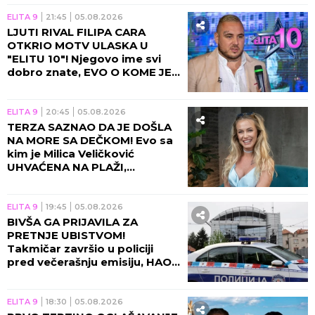
ELITA 9
21:45
05.08.2026
LJUTI RIVAL FILIPA CARA
OTKRIO MOTV ULASKA U
"ELITU 10"! Njegovo ime svi
dobro znate, EVO O KOME JE
REČ!
ELITA 9
20:45
05.08.2026
TERZA SAZNAO DA JE DOŠLA
NA MORE SA DEČKOM! Evo sa
kim je Milica Veličković
UHVAĆENA NA PLAŽI,
momentalno se oglasila!
ELITA 9
19:45
05.08.2026
BIVŠA GA PRIJAVILA ZA
PRETNJE UBISTVOM!
Takmičar završio u policiji
pred večerašnju emisiju, HAOS
NE JENJAVA!
ELITA 9
18:30
05.08.2026