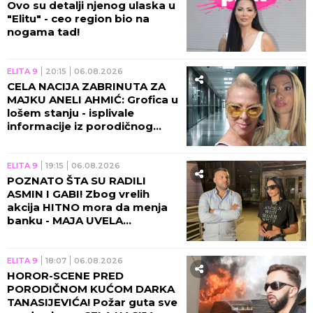
Ovo su detalji njenog ulaska u
"Elitu" - ceo region bio na
nogama tad!
ELITA 9
20:15
06.08.2026
CELA NACIJA ZABRINUTA ZA
MAJKU ANELI AHMIĆ: Grofica u
lošem stanju - isplivale
informacije iz porodičnog
doma!
ELITA 9
19:15
06.08.2026
POZNATO ŠTA SU RADILI
ASMIN I GABI! Zbog vrelih
akcija HITNO mora da menja
banku - MAJA UVELA
RESTRIKCIJE!
ELITA 9
18:07
06.08.2026
HOROR-SCENE PRED
PORODIČNOM KUĆOM DARKA
TANASIJEVIĆA! Požar guta sve