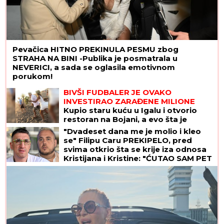
Pevačica HITNO PREKINULA PESMU zbog
STRAHA NA BINI -Publika je posmatrala u
NEVERICI, a sada se oglasila emotivnom
porukom!
BIVŠI FUDBALER JE OVAKO
INVESTIRAO ZARAĐENE MILIONE
Kupio staru kuću u Igalu i otvorio
restoran na Bojani, a evo šta je
pripalo bivšoj supruzi posle razvoda
"Dvadeset dana me je molio i kleo
se" Filipu Caru PREKIPELO, pred
svima otkrio šta se krije iza odnosa
Kristijana i Kristine: "ĆUTAO SAM PET
GODINA"