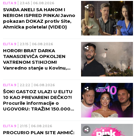
ELITA 9
23:45
06.08.2026
SVAĐA ANELI SA HANOM I
NERIOM ISPRED PINKA! Javno
pokazan DOKAZ protiv Site,
Ahmićka poletela! (VIDEO)
ELITA 9
23:15
06.08.2026
HOROR! BRAT DARKA
TANASIJEVIĆA OPKOLJEN
VATRENOM STIHIJOM!
Vanredno stanje u Kovinu,
voditelj u agoniji: U TOJ KUĆI
SAM ODRASTAO!
ELITA 9
22:22
06.08.2026
ŠOK! GASTOZ ULAZI U ELITU
10 KAO PREVARENI DEČKO?!
Procurile informacije o
UGOVORU: TRAŽIM 150.000
EVRA UNAPRED! (VIDEO)
ELITA 9
21:15
06.08.2026
PROCURIO PLAN SITE AHMIĆ: