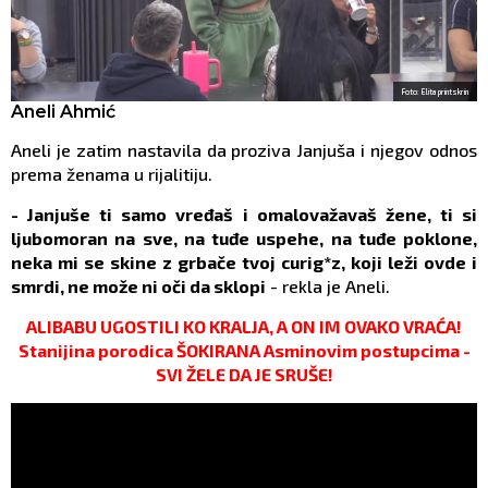
Foto: Elita printskrin
Aneli Ahmić
Aneli je zatim nastavila da proziva Janjuša i njegov odnos
prema ženama u rijalitiju.
- Janjuše ti samo vređaš i omalovažavaš žene, ti si
ljubomoran na sve, na tuđe uspehe, na tuđe poklone,
neka mi se skine z grbače tvoj curig*z, koji leži ovde i
smrdi, ne može ni oči da sklopi
- rekla je Aneli.
ALIBABU UGOSTILI KO KRALJA, A ON IM OVAKO VRAĆA!
Stanijina porodica ŠOKIRANA Asminovim postupcima -
SVI ŽELE DA JE SRUŠE!