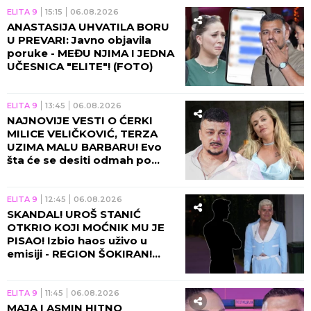
ELITA 9
15:15
06.08.2026
ANASTASIJA UHVATILA BORU
U PREVARI: Javno objavila
poruke - MEĐU NJIMA I JEDNA
UČESNICA "ELITE"! (FOTO)
ELITA 9
13:45
06.08.2026
NAJNOVIJE VESTI O ĆERKI
MILICE VELIČKOVIĆ, TERZA
UZIMA MALU BARBARU! Evo
šta će se desiti odmah po
povratku u Beograd!
ELITA 9
12:45
06.08.2026
SKANDAL! UROŠ STANIĆ
OTKRIO KOJI MOĆNIK MU JE
PISAO! Izbio haos uživo u
emisiji - REGION ŠOKIRAN!
(VIDEO)
ELITA 9
11:45
06.08.2026
MAJA I ASMIN HITNO