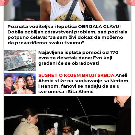
Poznata voditeljka i lepotica OBRIJALA GLAVU!
Dobila ozbiljan zdravstveni problem, sad pozirala
potpuno ćelava: "Ja sam živi dokaz da možemo
da prevaziđemo svaku traumu"
Najavljena isplata pomoći od 170
evra za desetak dana: Evo koji
građani će se obradovati
SUSRET O KOJEM BRUJI SRBIJA
Aneli
Ahmić stiže na suočavanje sa Neriom
i Hanom, fanovi se nadaju da se u
sve umeša i Sita Ahmić