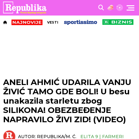
VESTI
ANELI AHMIĆ UDARILA VANJU
ŽIVIĆ TAMO GDE BOLI! U besu
unakazila starletu zbog
SILIKONA! OBEZBEĐENJE
NAPRAVILO ŽIVI ZID! (VIDEO)
AUTOR:
REPUBLIKA/M. Ć.
ELITA 9 | FARMERI