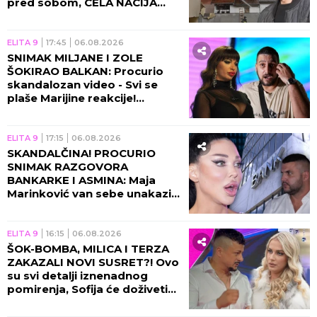
pred sobom, CELA NACIJA
UZNEMIRENA! (UZNEMIRUJUĆ
VIDEO)
ELITA 9
17:45
06.08.2026
SNIMAK MILJANE I ZOLE
ŠOKIRAO BALKAN: Procurio
skandalozan video - Svi se
plaše Marijine reakcije!
(VIDEO)
ELITA 9
17:15
06.08.2026
SKANDALČINA! PROCURIO
SNIMAK RAZGOVORA
BANKARKE I ASMINA: Maja
Marinković van sebe unakazila
Gabi! (VIDEO)
ELITA 9
16:15
06.08.2026
ŠOK-BOMBA, MILICA I TERZA
ZAKAZALI NOVI SUSRET?! Ovo
su svi detalji iznenadnog
pomirenja, Sofija će doživeti
nervni slom!