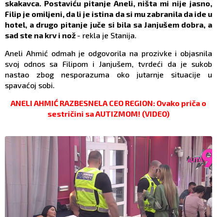
skakavca. Postaviću pitanje Aneli, ništa mi nije jasno,
Filip je omiljeni, da li je istina da si mu zabranila da ide u
hotel, a drugo pitanje juče si bila sa Janjušem dobra, a
sad ste na krv i nož
- rekla je Stanija.
Aneli Ahmić odmah je odgovorila na prozivke i objasnila
svoj odnos sa Filipom i Janjušem, tvrdeći da je sukob
nastao zbog nesporazuma oko jutarnje situacije u
spavaćoj sobi.
ANELI AHMIĆ RAZBESNELA CEO REGION: Ovako priča o
sestričini sa AUTIZMOM! (VIDEO)