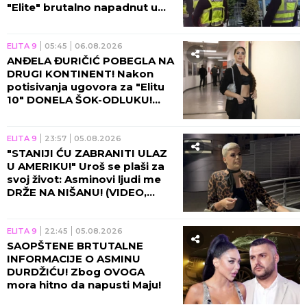
"Elite" brutalno napadnut u
programu, voditelj prekinuo
emisiju!
ELITA 9
05:45
06.08.2026
ANĐELA ĐURIČIĆ POBEGLA NA
DRUGI KONTINENT! Nakon
potisivanja ugovora za "Elitu
10" DONELA ŠOK-ODLUKU!
(VIDEO)
ELITA 9
23:57
05.08.2026
"STANIJI ĆU ZABRANITI ULAZ
U AMERIKU!" Uroš se plaši za
svoj život: Asminovi ljudi me
DRŽE NA NIŠANU! (VIDEO,
GALERIJA)
ELITA 9
22:45
05.08.2026
SAOPŠTENE BRTUTALNE
INFORMACIJE O ASMINU
DURDŽIĆU! Zbog OVOGA
mora hitno da napusti Maju!