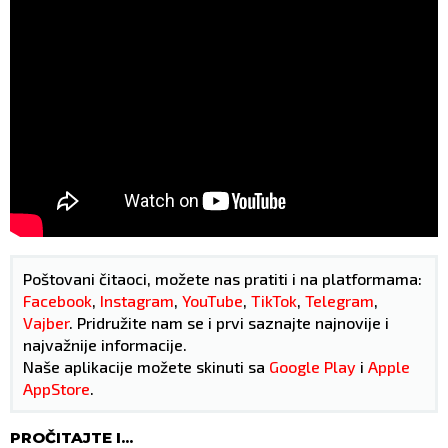
Poštovani čitaoci, možete nas pratiti i na platformama:
Facebook
,
Instagram
,
YouTube
,
TikTok
,
Telegram
,
Vajber
. Pridružite nam se i prvi saznajte najnovije i
najvažnije informacije.
Naše aplikacije možete skinuti sa
Google Play
i
Apple
AppStore
.
PROČITAJTE I...