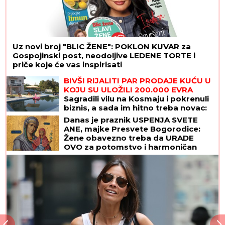
Uz novi broj "BLIC ŽENE": POKLON KUVAR za
Gospojinski post, neodoljive LEDENE TORTE i
priče koje će vas inspirisati
BIVŠI RIJALITI PAR PRODAJE KUĆU U
KOJU SU ULOŽILI 200.000 EVRA
Sagradili vilu na Kosmaju i pokrenuli
biznis, a sada im hitno treba novac:
"To je razlog prodaje"
Danas je praznik USPENJA SVETE
ANE, majke Presvete Bogorodice:
Žene obavezno treba da URADE
OVO za potomstvo i harmoničan
brak