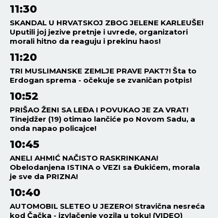
11:30
SKANDAL U HRVATSKOJ ZBOG JELENE KARLEUŠE!
Uputili joj jezive pretnje i uvrede, organizatori
morali hitno da reaguju i prekinu haos!
11:20
TRI MUSLIMANSKE ZEMLJE PRAVE PAKT?! Šta to
Erdogan sprema - očekuje se zvaničan potpis!
10:52
PRIŠAO ŽENI SA LEĐA I POVUKAO JE ZA VRAT!
Tinejdžer (19) otimao lančiće po Novom Sadu, a
onda napao policajce!
10:45
ANELI AHMIĆ NAČISTO RASKRINKANA!
Obelodanjena ISTINA o VEZI sa Đukićem, morala
je sve da PRIZNA!
10:40
AUTOMOBIL SLETEO U JEZERO! Stravična nesreća
kod Čačka - izvlačenje vozila u toku! (VIDEO)