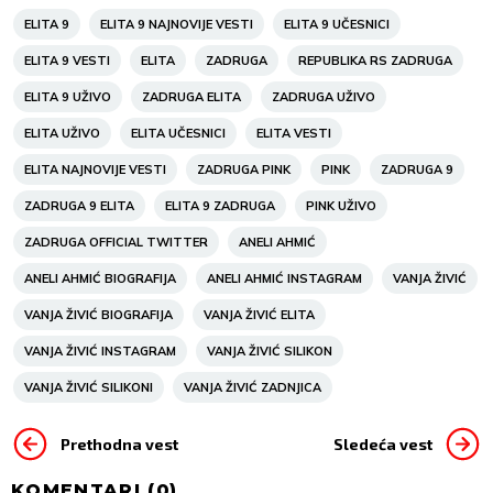
ELITA 9
ELITA 9 NAJNOVIJE VESTI
ELITA 9 UČESNICI
ELITA 9 VESTI
ELITA
ZADRUGA
REPUBLIKA RS ZADRUGA
ELITA 9 UŽIVO
ZADRUGA ELITA
ZADRUGA UŽIVO
ELITA UŽIVO
ELITA UČESNICI
ELITA VESTI
ELITA NAJNOVIJE VESTI
ZADRUGA PINK
PINK
ZADRUGA 9
ZADRUGA 9 ELITA
ELITA 9 ZADRUGA
PINK UŽIVO
ZADRUGA OFFICIAL TWITTER
ANELI AHMIĆ
ANELI AHMIĆ BIOGRAFIJA
ANELI AHMIĆ INSTAGRAM
VANJA ŽIVIĆ
VANJA ŽIVIĆ BIOGRAFIJA
VANJA ŽIVIĆ ELITA
VANJA ŽIVIĆ INSTAGRAM
VANJA ŽIVIĆ SILIKON
VANJA ŽIVIĆ SILIKONI
VANJA ŽIVIĆ ZADNJICA
Prethodna vest
Sledeća vest
KOMENTARI (
0
)