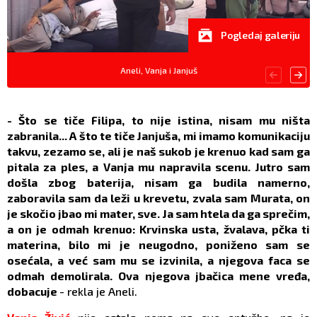
Pogledaj galeriju
Aneli, Vanja i Janjuš
- Što se tiče Filipa, to nije istina, nisam mu ništa
zabranila... A što te tiče Janjuša, mi imamo komunikaciju
takvu, zezamo se, ali je naš sukob je krenuo kad sam ga
pitala za ples, a Vanja mu napravila scenu. Jutro sam
došla zbog baterija, nisam ga budila namerno,
zaboravila sam da leži u krevetu, zvala sam Murata, on
je skočio jbao mi mater, sve. Ja sam htela da ga sprečim,
a on je odmah krenuo: Krvinska usta, žvalava, pčka ti
materina, bilo mi je neugodno, poniženo sam se
osećala, a već sam mu se izvinila, a njegova faca se
odmah demolirala. Ova njegova jbačica mene vređa,
dobacuje
- rekla je Aneli.