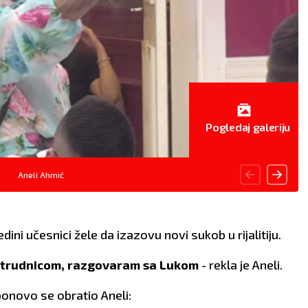
Pogledaj galeriju
Aneli Ahmić
dini učesnici žele da izazovu novi sukob u rijalitiju.
sa trudnicom, razgovaram sa Lukom
- rekla je Aneli.
ponovo se obratio Aneli: