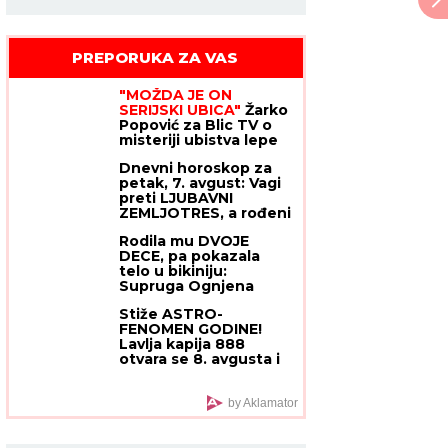
PREPORUKA ZA VAS
"MOŽDA JE ON
SERIJSKI UBICA"
Žarko
Popović za Blic TV o
misteriji ubistva lepe
Ruskinje u Beogradu:
Dnevni horoskop za
"Treba proveriti da
petak, 7. avgust: Vagi
nije još negde u Srbiji
preti LJUBAVNI
napravio neko ZLO"
ZEMLJOTRES, a rođeni
u ovom znaku opasno
Rodila mu DVOJE
rizikuju na poslu
Stanija Dobrojević
DECE, pa pokazala
telo u bikiniju:
Supruga Ognjena
Amidžića NAPRAVILA
Stiže ASTRO-
BURU NA MREŽAMA -
FENOMEN GODINE!
svi poleteli da
Lavlja kapija 888
komentarišu! (FOTO)
otvara se 8. avgusta i
donosi ogroman
novac i PREOKRET
SUDBINE - ali jedan
by Aklamator
RITUAL morate da
uradite za uspeh