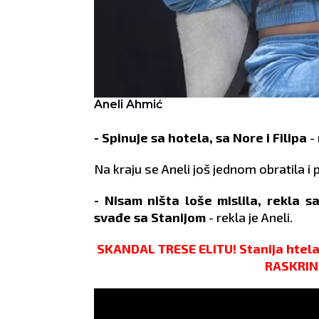
Aneli Ahmić
- Spinuje sa hotela, sa Nore i Filipa
-
Na kraju se Aneli još jednom obratila 
- Nisam ništa loše mislila, rekla 
svađe sa Stanijom
- rekla je Aneli.
SKANDAL TRESE ELITU! Stanija htela
RASKRINK