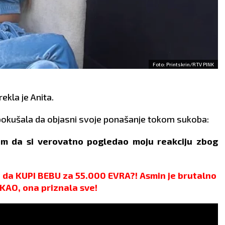
Foto: Printskrin/RTV PINK
 rekla je Anita.
i pokušala da objasni svoje ponašanje tokom sukoba:
sam da si verovatno pogledao moju reakciju zbog
 da KUPI BEBU za 55.000 EVRA?! Asmin je brutalno
AO, ona priznala sve!