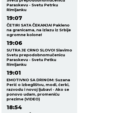
Svetu prepodobnomučenicu
Paraskevu - Svetu Petrku
Rimljanku
19:07
ČETIRI SATA ČEKANJA! Pakleno
na granicama, na izlazu iz Srbije
ogromne kolone!
19:06
SUTRA JE CRNO SLOVO! Slavimo
Svetu prepodobnomučenicu
Paraskevu - Svetu Petku
Rimljanku
19:01
EMOTIVNO SA DRINOM: Suzana
Perić o izbeglištvu, modi, ćerki,
razvodu i novoj ljubavi - Ako se
ponovo udam, promeniću
prezime (VIDEO)
18:54