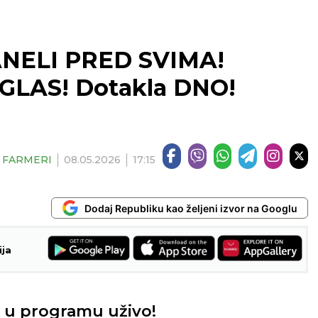
NELI PRED SVIMA!
 GLAS! Dotakla DNO!
| FARMERI
08.05.2026
17:15
Dodaj Republiku kao željeni izvor na Googlu
ija
e u programu uživo!