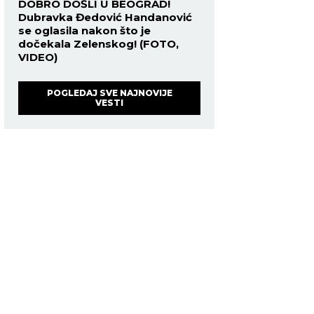
DOBRO DOŠLI U BEOGRAD!
Dubravka Đedović Handanović
se oglasila nakon što je
dočekala Zelenskog! (FOTO,
VIDEO)
POGLEDAJ SVE NAJNOVIJE
VESTI