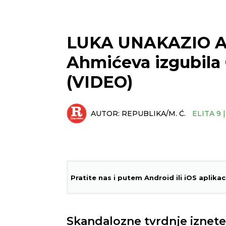
LUKA UNAKAZIO A
Ahmićeva izgubila
(VIDEO)
AUTOR:
REPUBLIKA/M. Ć.
ELITA 9 
Pratite nas i putem Android ili iOS aplikac
Skandalozne tvrdnje iznet