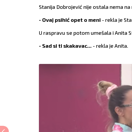
Stanija Dobrojević nije ostala nema na 
- Ovaj psihić opet o meni
- rekla je Sta
U raspravu se potom umešala i Anita Sta
- Sad si ti skakavac...
- rekla je Anita.