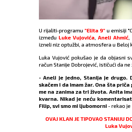
U rijaliti-programu
"Elita 9"
u emisiji 
između
Luke Vujovića
,
Aneli Ahmić
,
izneli niz optužbi, a atmosfera u Beloj
Luka Vujović pokušao je da objasni 
račun Stanije Dobrojević, ističući da ne 
- Aneli je jedno, Stanija je drugo
skačem i da imam žar. Ona šta priča g
me na zanima za tri života. Anita ima
kvarna. Nikad je neću komentarisati
Filip, svi smo mi ljubomorni
- rekao je
OVAJ KLAN JE TIPOVAO STANIJU DOB
Luka Vujov