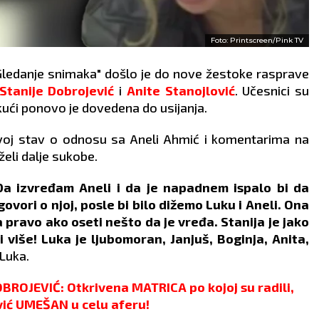
Foto: Printscreen/Pink TV
"Gledanje snimaka" došlo je do nove žestoke rasprave
Stanije Dobrojević
i
Anite Stanojlović
. Učesnici su
 kući ponovo je dovedena do usijanja.
svoj stav o odnosu sa Aneli Ahmić i komentarima na
želi dalje sukobe.
. Da izvređam Aneli i da je napadnem ispalo bi da
ovori o njoj, posle bi bilo dižemo Luku i Aneli. Ona
 pravo ako oseti nešto da je vređa. Stanija je jako
 više! Luka je ljubomoran, Janjuš, Boginja, Anita,
 Luka.
ROJEVIĆ: Otkrivena MATRICA po kojoj su radili,
ić UMEŠAN u celu aferu!