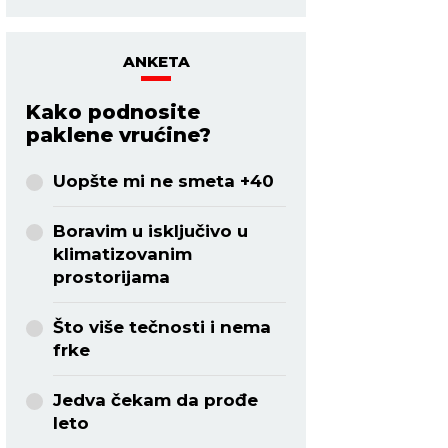
ANKETA
Kako podnosite
paklene vrućine?
Uopšte mi ne smeta +40
Boravim u isključivo u
klimatizovanim
prostorijama
Što više tečnosti i nema
frke
Jedva čekam da prođe
leto