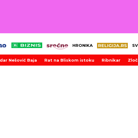
HRONIKA
SV
dar Nešović Baja
Rat na Bliskom istoku
Ribnikar
Zloč