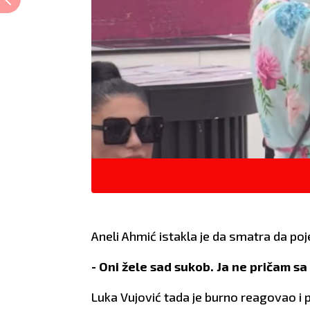
Aneli Ahmić istakla je da smatra da poje
- Oni žele sad sukob. Ja ne pričam 
Luka Vujović tada je burno reagovao i 