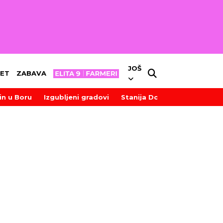
JOŠ
ET
ZABAVA
in u Boru
Izgubljeni gradovi
Stanija Dobrojević