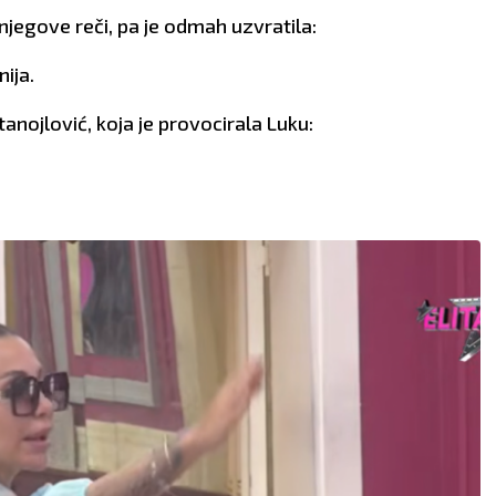
njegove reči, pa je odmah uzvratila:
nija.
nojlović, koja je provocirala Luku: