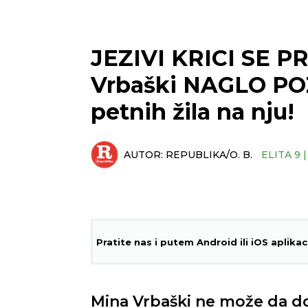
JEZIVI KRICI SE P
Vrbaški NAGLO POZL
petnih žila na nju!
AUTOR:
REPUBLIKA/O. B.
ELITA 9 
Pratite nas i putem Android ili iOS aplikac
Mina Vrbaški ne može da do