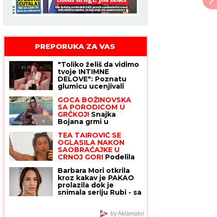
PREPORUKA ZA VAS
Mina Vrbaški i Viktor Gagić svađ
"Toliko želiš da vidimo
tvoje INTIMNE
DELOVE": Poznatu
glumicu ucenjivali
GOLIM
GOCA BOŽINOVSKA
FOTOGRAFIJAMA, kad
SA PORODICOM U
ih je sama objavila
GRČKOJ!
Snajka
usledio je ŠOK
Bojana grmi u
kupaćem, pevačica se
TEA TAIROVIĆ SE
sunča: Oglasila se sa
OGLASILA NAKON
jahte, ovako se
SAOBRAĆAJKE U
baškare (FOTO)
CRNOJ GORI
Podelila
klip, svi gledaju u ONO
Barbara Mori otkrila
ŠTO NOSI: Snima se u
kroz kakav je PAKAO
ogledalu, dlaka sa
prolazila dok je
glave joj ne fali
snimala seriju Rubi - sa
ALKOHOLOM I
DEPRESIJOM svakog
dana vodila
by Aklamator