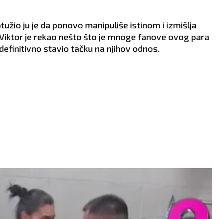
romis.
ZDRAVLJE:
Dobro.
VLJE:
Promenite način
ne.
tužio ju je da ponovo manipuliše istinom i izmišlja
 Viktor je rekao nešto što je mnoge fanove ovog para
definitivno stavio tačku na njihov odnos.