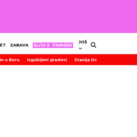
JOŠ
ET
ZABAVA
in u Boru
Izgubljeni gradovi
Stanija Dobrojević