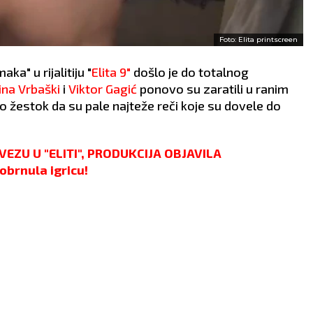
Foto: Elita printscreen
a" u rijalitiju "
Elita 9"
došlo je do totalnog
na Vrbaški
i
Viktor Gagić
ponovo su zaratili u ranim
ko žestok da su pale najteže reči koje su dovele do
EZU U "ELITI", PRODUKCIJA OBJAVILA
brnula igricu!