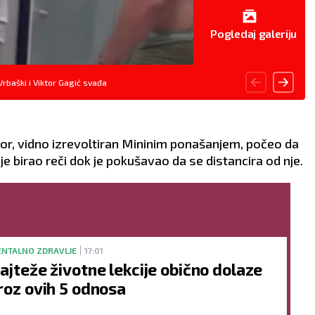
Pogledaj galeriju
Vrbaški i Viktor Gagić svađa
ktor, vidno izrevoltiran Mininim ponašanjem, počeo da
ije birao reči dok je pokušavao da se distancira od nje.
NTALNO ZDRAVLJE
17:01
ajteže životne lekcije obično dolaze
roz ovih 5 odnosa