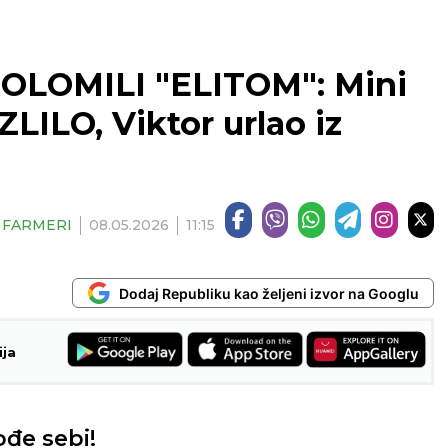
ROLOMILI "ELITOM": Mini
ILO, Viktor urlao iz
| FARMERI
08.05.2026
11:15
Dodaj Republiku kao željeni izvor na Googlu
ija
đe sebi!