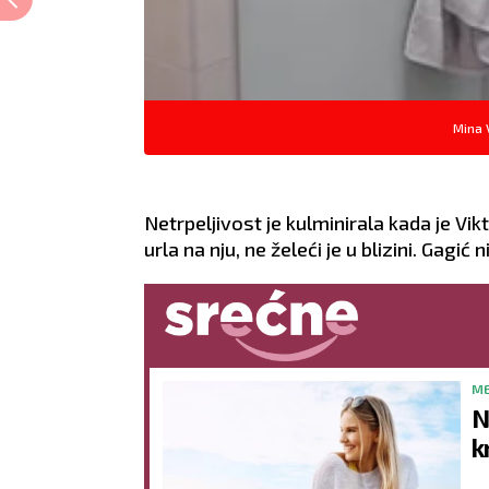
Mina 
Netrpeljivost je kulminirala kada je Vi
urla na nju, ne želeći je u blizini.
Gagić n
ME
N
k