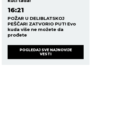
kući tada!
16:21
POŽAR U DELIBLATSKOJ
PEŠČARI ZATVORIO PUT! Evo
kuda više ne možete da
prođete
POGLEDAJ SVE NAJNOVIJE
VESTI