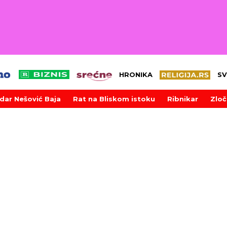
HRONIKA
SV
dar Nešović Baja
Rat na Bliskom istoku
Ribnikar
Zloč