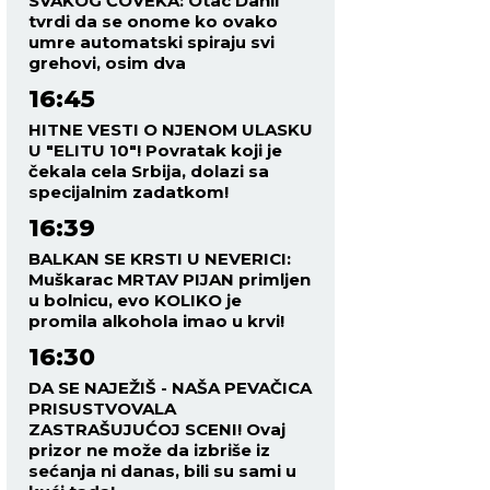
SVAKOG ČOVEKA: Otac Danil
tvrdi da se onome ko ovako
umre automatski spiraju svi
grehovi, osim dva
16:45
HITNE VESTI O NJENOM ULASKU
U "ELITU 10"! Povratak koji je
čekala cela Srbija, dolazi sa
specijalnim zadatkom!
16:39
BALKAN SE KRSTI U NEVERICI:
Muškarac MRTAV PIJAN primljen
u bolnicu, evo KOLIKO je
promila alkohola imao u krvi!
16:30
DA SE NAJEŽIŠ - NAŠA PEVAČICA
PRISUSTVOVALA
ZASTRAŠUJUĆOJ SCENI! Ovaj
prizor ne može da izbriše iz
sećanja ni danas, bili su sami u