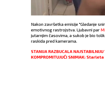
Nakon završetka emisije "Gledanje snimak
emotivnog rastrojstva. Ljubavni par
Mi
jutarnjim časovima, a sukob je bio toli
raskida pred kamerama.
STANIJA RAZBUCALA NAJSTABILNIJU V
KOMPROMITUJUĆI SNIMAK: Starleta o