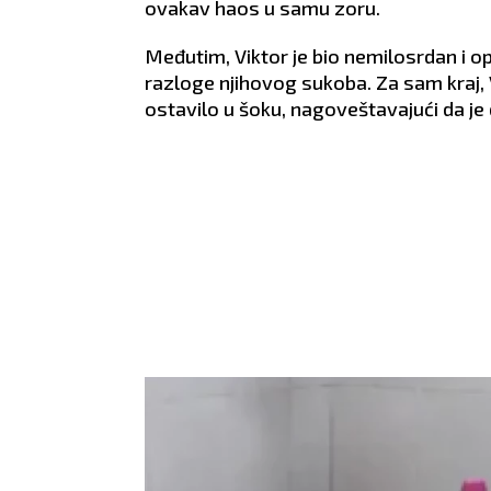
grena.
ZDRAVLJE:
Solidno.
komp
ovakav haos u samu zoru.
ZDRA
ishra
Međutim, Viktor je bio nemilosrdan i op
razloge njihovog sukoba. Za sam kraj,
ostavilo u šoku, nagoveštavajući da je 