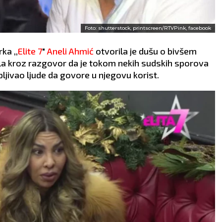
Foto: shutterstock, printscreen/RTVPink, facebook
ka ,,
Elite 7
"
Aneli Ahmić
otvorila je dušu o bivšem
akla kroz razgovor da je tokom nekih sudskih sporova
upljivao ljude da govore u njegovu korist.