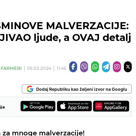
SMINOVE MALVERZACIJE:
IVAO ljude, a OVAJ detalj
| FARMERI
05.02.2024
11:45
Dodaj Republiku kao željeni izvor na Googlu
ija
a za mnoge malverzacije!