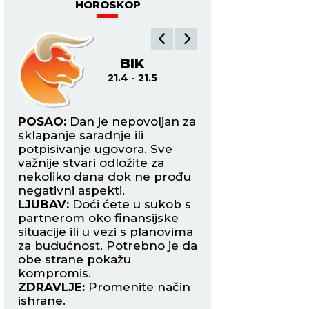
HOROSKOP
BIK
BL
21.4 - 21.5
22
ite
POSAO:
Dan je nepovoljan za
POSAO:
Danas ost
h
sklapanje saradnje ili
fokusirani tokom o
i
potpisivanje ugovora. Sve
najtežih zadataka 
važnije stvari odložite za
mogući previdi ko
nekoliko dana dok ne prođu
koštati mnogo.
e
negativni aspekti.
LJUBAV:
Slobodni 
LJUBAV:
Doći ćete u sukob s
mogu upoznati je
partnerom oko finansijske
zanimljivu osobu 
situacije ili u vezi s planovima
poželeti da otpoč
nu
za budućnost. Potrebno je da
avanturu. Period 
obe strane pokažu
strastima.
kompromis.
ZDRAVLJE:
Dobro.
ZDRAVLJE:
Promenite način
ishrane.