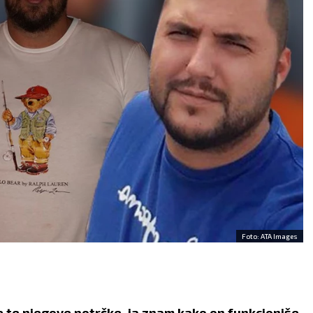
Foto: ATA Images
 te njegove potrčke, ja znam kako on funkcioniše.