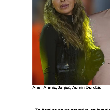
Aneli Ahmić, Janjuš, Asmin Durdžić
-
Za Asmina da ne govorim, on kupuje