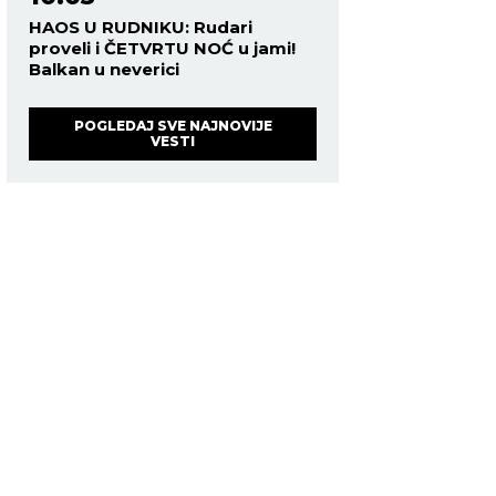
HAOS U RUDNIKU: Rudari
proveli i ČETVRTU NOĆ u jami!
Balkan u neverici
POGLEDAJ SVE NAJNOVIJE
VESTI