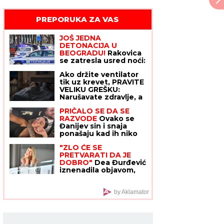
PREPORUKA ZA VAS
JOŠ JEDNA
DETONACIJA U
BEOGRADU!
Rakovica
se zatresla usred noći:
Na licu mesta krater,
Ako držite ventilator
policija traga za
tik uz krevet, PRAVITE
počiniocem
VELIKU GREŠKU:
Narušavate zdravlje, a
nećete se ni rashladiti
PRIČALO SE DA SE
- OVO DUGME malo ko
RAZVODE
Ovako se
koristi, a pravi najveću
Đanijev sin i snaja
razliku
ponašaju kad ih niko
ne gleda, Minja
"ZLO ĆE SE
objavila fotografiju sa
PRETVARATI DA JE
suprugom, jedan
DOBRO"
Dea Đurđević
detalj jasno otkriva u
iznenadila objavom,
kakvom su braku
voditeljka podelila
savet: "Kad god vidiš
zlo, veruj da je zlo"
by Aklamator