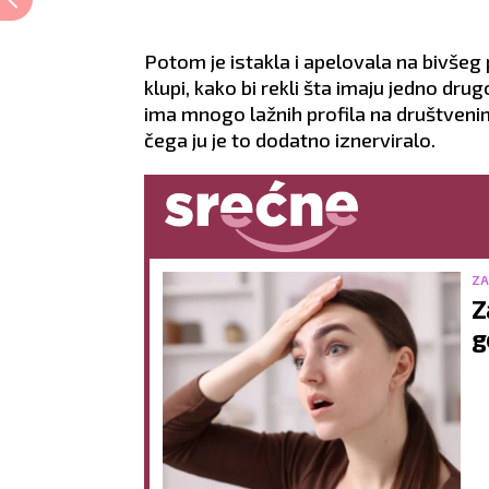
Potom je istakla i apelovala na bivšeg
klupi, kako bi rekli šta imaju jedno dru
ima mnogo lažnih profila na društveni
čega ju je to dodatno iznerviralo.
ZA
Z
g