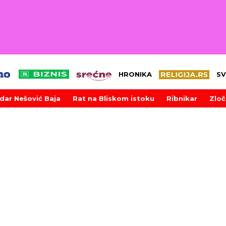
HRONIKA
SV
dar Nešović Baja
Rat na Bliskom istoku
Ribnikar
Zloč