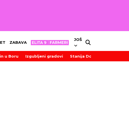
JOŠ
ET
ZABAVA
in u Boru
Izgubljeni gradovi
Stanija Dobrojević