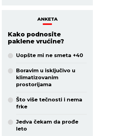
ANKETA
Kako podnosite
paklene vrućine?
Uopšte mi ne smeta +40
Boravim u isključivo u
klimatizovanim
prostorijama
Što više tečnosti i nema
frke
Jedva čekam da prođe
leto