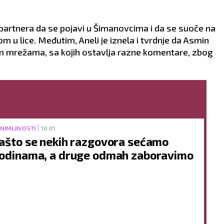
 partnera da se pojavi u Šimanovcima i da se suoče na
gom u lice. Međutim, Aneli je iznela i tvrdnje da Asmin
m mrežama, sa kojih ostavlja razne komentare, zbog
NIMLJIVOSTI
10:01
ašto se nekih razgovora sećamo
odinama, a druge odmah zaboravimo