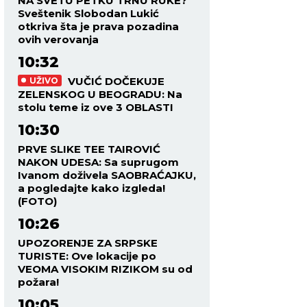
NA SVETU PETKU TRNU RUKE?
Sveštenik Slobodan Lukić
otkriva šta je prava pozadina
ovih verovanja
10:32
VUČIĆ DOČEKUJE
UŽIVO
ZELENSKOG U BEOGRADU: Na
stolu teme iz ove 3 OBLASTI
10:30
PRVE SLIKE TEE TAIROVIĆ
NAKON UDESA: Sa suprugom
Ivanom doživela SAOBRAĆAJKU,
a pogledajte kako izgleda!
(FOTO)
10:26
UPOZORENJE ZA SRPSKE
TURISTE: Ove lokacije po
VEOMA VISOKIM RIZIKOM su od
požara!
10:05