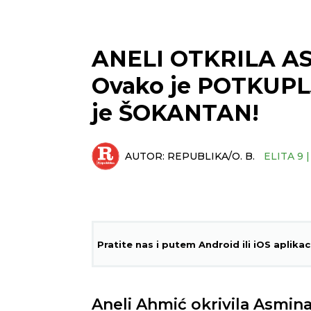
ANELI OTKRILA A
Ovako je POTKUPLJ
je ŠOKANTAN!
AUTOR:
REPUBLIKA/O. B.
ELITA 9 
Pratite nas i putem Android ili iOS aplikac
Aneli Ahmić okrivila Asmin