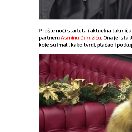
Prošle noći starleta i aktuelna takmičar
partneru
Asminu Durdžiću
. Ona je ist
koje su imali, kako tvrdi, plaćao i potk