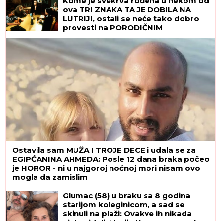
Kome je svekrva rođena u nekom od
ova TRI ZNAKA TA JE DOBILA NA
LUTRIJI, ostali se neće tako dobro
provesti na PORODIČNIM
RUČKOVIMA
Ostavila sam MUŽA I TROJE DECE i udala se za
EGIPĆANINA AHMEDA: Posle 12 dana braka počeo
je HOROR - ni u najgoroj noćnoj mori nisam ovo
mogla da zamislim
Glumac (58) u braku sa 8 godina
starijom koleginicom, a sad se
skinuli na plaži: Ovakve ih nikada