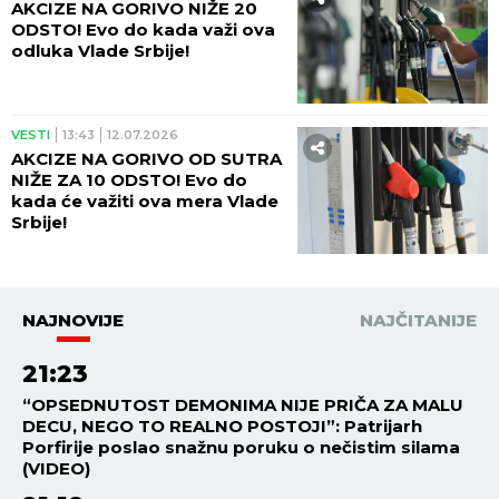
AKCIZE NA GORIVO NIŽE 20
ODSTO! Evo do kada važi ova
odluka Vlade Srbije!
VESTI
13:43
12.07.2026
AKCIZE NA GORIVO OD SUTRA
NIŽE ZA 10 ODSTO! Evo do
kada će važiti ova mera Vlade
Srbije!
NAJNOVIJE
NAJČITANIJE
21:23
“OPSEDNUTOST DEMONIMA NIJE PRIČA ZA MALU
DECU, NEGO TO REALNO POSTOJI”: Patrijarh
Porfirije poslao snažnu poruku o nečistim silama
(VIDEO)