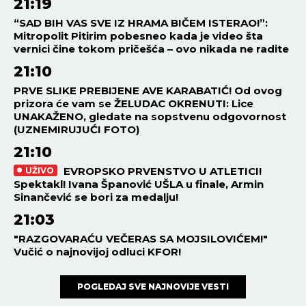
21:19
“SAD BIH VAS SVE IZ HRAMA BIČEM ISTERAO!”:
Mitropolit Pitirim pobesneo kada je video šta
vernici čine tokom pričešća – ovo nikada ne radite
21:10
PRVE SLIKE PREBIJENE AVE KARABATIĆ! Od ovog
prizora će vam se ŽELUDAC OKRENUTI: Lice
UNAKAŽENO, gledate na sopstvenu odgovornost
(UZNEMIRUJUĆI FOTO)
21:10
EVROPSKO PRVENSTVO U ATLETICI!
UŽIVO
Spektakl! Ivana Španović UŠLA u finale, Armin
Sinančević se bori za medalju!
21:03
"RAZGOVARAĆU VEČERAS SA MOJSILOVIĆEM!"
Vučić o najnovijoj odluci KFOR!
POGLEDAJ SVE NAJNOVIJE VESTI