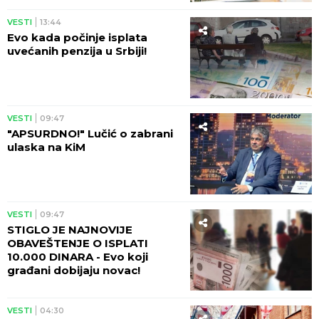
VESTI
13:44
Evo kada počinje isplata
uvećanih penzija u Srbiji!
VESTI
09:47
"APSURDNO!" Lučić o zabrani
ulaska na KiM
VESTI
09:47
STIGLO JE NAJNOVIJE
OBAVEŠTENJE O ISPLATI
10.000 DINARA - Evo koji
građani dobijaju novac!
VESTI
04:30