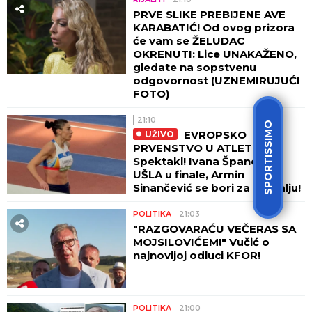
PRVE SLIKE PREBIJENE AVE
KARABATIĆ! Od ovog prizora
će vam se ŽELUDAC
OKRENUTI: Lice UNAKAŽENO,
gledate na sopstvenu
odgovornost (UZNEMIRUJUĆI
FOTO)
21:10
SPORTISSIMO
EVROPSKO
UŽIVO
PRVENSTVO U ATLETICI!
Spektakl! Ivana Španović
UŠLA u finale, Armin
Sinančević se bori za medalju!
POLITIKA
21:03
"RAZGOVARAĆU VEČERAS SA
MOJSILOVIĆEM!" Vučić o
najnovijoj odluci KFOR!
POLITIKA
21:00