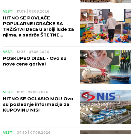
manji!
VESTI
17:09
07.08.2026
HITNO SE POVLAČE
POPULARNE IGRAČKE SA
TRŽIŠTA! Deca u Srbiji lude za
njima, a sadrže ŠTETNE
MATERIJE!
VESTI
12:33
07.08.2026
POSKUPEO DIZEL - Ovo su
nove cene goriva!
VESTI
11:39
07.08.2026
HITNO SE OGLASIO MOL! Ovo
su poslednje informacija za
KUPOVINU NIS!
VESTI
04:30
07.08.2026