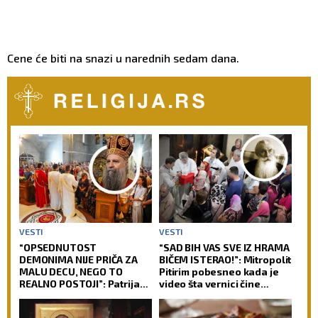
Cene će biti na snazi u narednih sedam dana.
VESTI
VESTI
“OPSEDNUTOST
“SAD BIH VAS SVE IZ HRAMA
DEMONIMA NIJE PRIČA ZA
BIČEM ISTERAO!”: Mitropolit
MALU DECU, NEGO TO
Pitirim pobesneo kada je
REALNO POSTOJI”: Patrijarh
video šta vernici čine
Porfirije poslao snažnu
tokom pričešća – ovo
poruku o nečistim silama
nikada ne radite