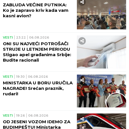
ZABLUDA VEĆINE PUTNIKA:
Ko je zapravo kriv kada vam
kasni avion?
VESTI
23:22
06.08.2026
ONI SU NAJVEĆI POTROŠAČI
STRUJE U LETNJEM PERIODU
Stigao apel građanima Srbije:
Budite racionali
VESTI
19:30
06.08.2026
MINISTARKA U BORU URUČILA
NAGRADE! Srećan praznik,
rudari!
VESTI
19:26
06.08.2026
OD JESENI VOZOM IDEMO ZA
BUDIMPEŠTU! Ministarka