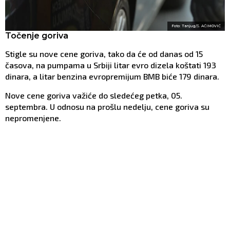
Foto: Tanjug/S. AĆIMOVIĆ
Točenje goriva
Stigle su nove cene goriva, tako da će od danas od 15
časova, na pumpama u Srbiji litar evro dizela koštati 193
dinara, a litar benzina evropremijum BMB biće 179 dinara.
Nove cene goriva važiće do sledećeg petka, 05.
septembra. U odnosu na prošlu nedelju, cene goriva su
nepromenjene.