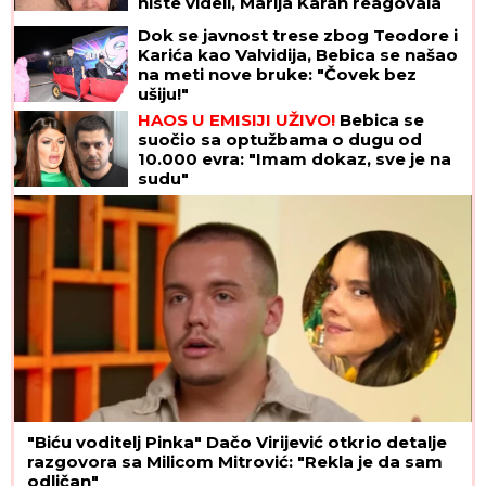
niste videli, Marija Karan reagovala
Dok se javnost trese zbog Teodore i
Karića kao Valvidija, Bebica se našao
na meti nove bruke: "Čovek bez
ušiju!"
HAOS U EMISIJI UŽIVO!
Bebica se
suočio sa optužbama o dugu od
10.000 evra: "Imam dokaz, sve je na
sudu"
"Biću voditelj Pinka" Dačo Virijević otkrio detalje
razgovora sa Milicom Mitrović: "Rekla je da sam
odličan"