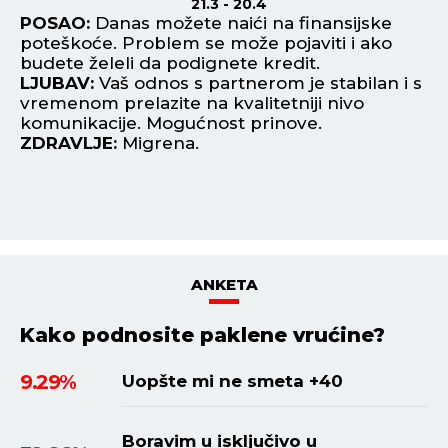
21.3 - 20.4
od
POSAO:
Danas možete naići na finansijske
P
poteškoće. Problem se može pojaviti i ako
st
budete želeli da podignete kredit.
in
LJUBAV:
Vaš odnos s partnerom je stabilan i s
L
vremenom prelazite na kvalitetniji nivo
pl
komunikacije. Mogućnost prinove.
va
ZDRAVLJE:
Migrena.
Z
ANKETA
Kako podnosite paklene vrućine?
9.29%
Uopšte mi ne smeta +40
Boravim u isključivo u