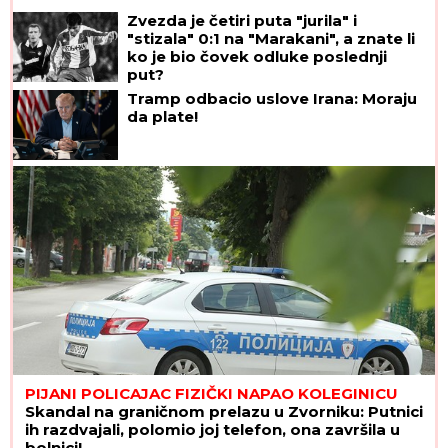
Zvezda je četiri puta "jurila" i
"stizala" 0:1 na "Marakani", a znate li
ko je bio čovek odluke poslednji
put?
Tramp odbacio uslove Irana: Moraju
da plate!
PIJANI POLICAJAC FIZIČKI NAPAO KOLEGINICU
Skandal na graničnom prelazu u Zvorniku: Putnici
ih razdvajali, polomio joj telefon, ona završila u
bolnici!