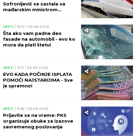
Sofronijević se sastala sa
mađarskim ministrom
Vitezijem - SJAJNE VESTI!
VESTI
15:51
06.08.2026
Šta ako vam padne deo
fasade na automobil - evo ko
mora da plati štetu!
VESTI
15:11
06.08.2026
EVO KADA POČINJE ISPLATA
POMOĆI NAJSTARIJIMA - Sve
je spremno!
VESTI
11:18
06.08.2026
Prijavite se na vreme: PKS
organizuje obuke za izazove
savremenog poslovanja