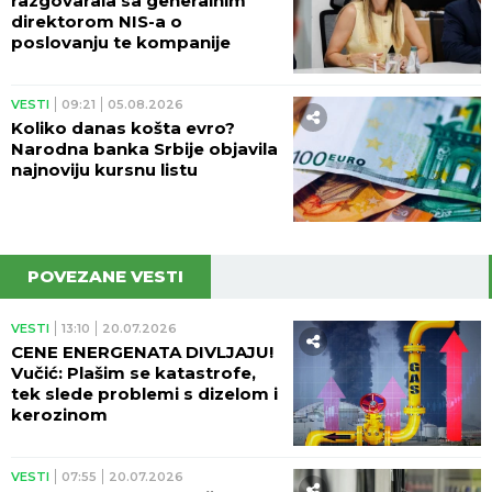
razgovarala sa generalnim
direktorom NIS-a o
poslovanju te kompanije
VESTI
09:21
05.08.2026
Koliko danas košta evro?
Narodna banka Srbije objavila
najnoviju kursnu listu
POVEZANE VESTI
VESTI
13:10
20.07.2026
CENE ENERGENATA DIVLJAJU!
Vučić: Plašim se katastrofe,
tek slede problemi s dizelom i
kerozinom
VESTI
07:55
20.07.2026