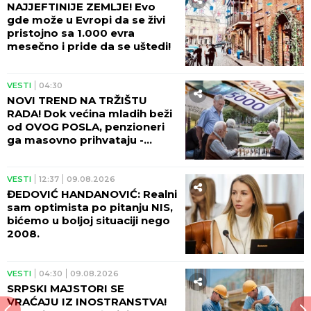
NAJJEFTINIJE ZEMLJE! Evo
gde može u Evropi da se živi
pristojno sa 1.000 evra
mesečno i pride da se uštedi!
VESTI
04:30
NOVI TREND NA TRŽIŠTU
RADA! Dok većina mladih beži
od OVOG POSLA, penzioneri
ga masovno prihvataju -
postao im spas za kućni
budžet!
VESTI
12:37
09.08.2026
ĐEDOVIĆ HANDANOVIĆ: Realni
sam optimista po pitanju NIS,
bićemo u boljoj situaciji nego
2008.
VESTI
04:30
09.08.2026
SRPSKI MAJSTORI SE
VRAĆAJU IZ INOSTRANSTVA!