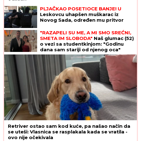
PLJAČKAO POSETIOCE BANJE! U
Leskovcu uhapšen muškarac iz
Novog Sada, određen mu pritvor
"RAZAPELI SU ME, A MI SMO SREĆNI,
SMETA IM SLOBODA"
Naš glumac (52)
o vezi sa studentkinjom: "Godinu
dana sam stariji od njenog oca"
Retriver ostao sam kod kuće, pa našao način da
se uteši: Vlasnica se rasplakala kada se vratila -
ovo nije očekivala