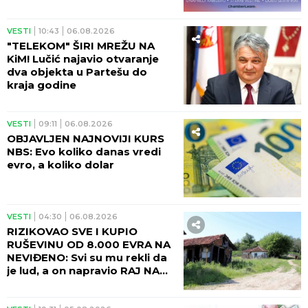
VESTI
10:43
06.08.2026
"TELEKOM" ŠIRI MREŽU NA
KiM! Lučić najavio otvaranje
dva objekta u Partešu do
kraja godine
VESTI
09:11
06.08.2026
OBJAVLJEN NAJNOVIJI KURS
NBS: Evo koliko danas vredi
evro, a koliko dolar
VESTI
04:30
06.08.2026
RIZIKOVAO SVE I KUPIO
RUŠEVINU OD 8.000 EVRA NA
NEVIĐENO: Svi su mu rekli da
je lud, a on napravio RAJ NA
ZEMLJI!