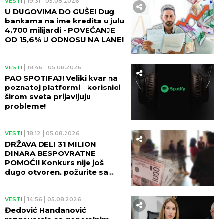
VESTI
19:31
05.08.2026
U DUGOVIMA DO GUŠE! Dug
bankama na ime kredita u julu
4.700 milijardi - POVEĆANJE
OD 15,6% U ODNOSU NA LANE!
VESTI
18:46
05.08.2026
PAO SPOTIFAJ! Veliki kvar na
poznatoj platformi - korisnici
širom sveta prijavljuju
probleme!
VESTI
18:12
05.08.2026
DRŽAVA DELI 31 MILION
DINARA BESPOVRATNE
POMOĆI! Konkurs nije još
dugo otvoren, požurite sa
prijavom!
VESTI
14:56
05.08.2026
Đedović Handanović