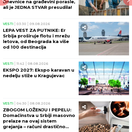
Dnevnice na građevini porasle,
ali je JEDNA STVAR presudila!
VESTI
03:30
09.08.2026
LEPA VEST ZA PUTNIKE: Er
Srbija proširuje flotu i mrežu
letova, od Beograda ka više
od 100 destinacija
VESTI
11:42
08.08.2026
EKSPO 2027: Ekspo karavan u
nedelju stiže u Kragujevac
VESTI
04:30
08.08.2026
ZBOGOM LOŽENJU I PEPELU:
Domaćinstva u Srbiji masovno
prelaze na ovaj sistem
grejanja – računi drastično