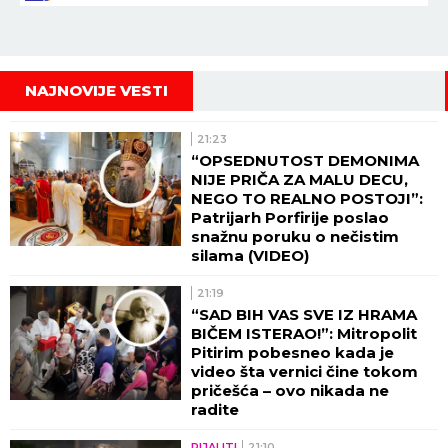
NAJNOVIJE VESTI
21:23
“OPSEDNUTOST DEMONIMA
NIJE PRIČA ZA MALU DECU,
NEGO TO REALNO POSTOJI”:
Patrijarh Porfirije poslao
snažnu poruku o nečistim
silama (VIDEO)
21:19
“SAD BIH VAS SVE IZ HRAMA
BIČEM ISTERAO!”: Mitropolit
Pitirim pobesneo kada je
video šta vernici čine tokom
pričešća – ovo nikada ne
radite
RIJALITI
21:10