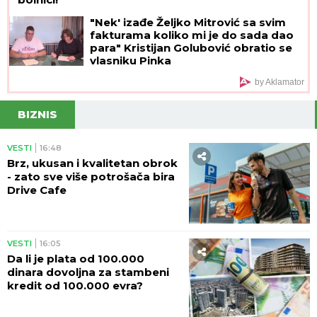
"Nek' izađe Željko Mitrović sa svim
fakturama koliko mi je do sada dao
para" Kristijan Golubović obratio se
vlasniku Pinka
by Aklamator
BIZNIS
VESTI
16:48
Brz, ukusan i kvalitetan obrok
- zato sve više potrošača bira
Drive Cafe
VESTI
16:05
Da li je plata od 100.000
dinara dovoljna za stambeni
kredit od 100.000 evra?