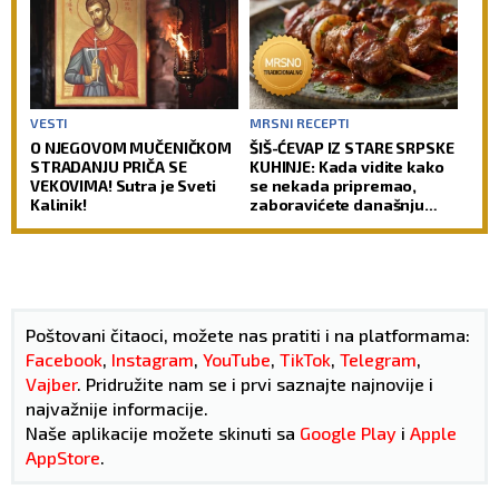
(VIDEO)
VESTI
MRSNI RECEPTI
O NJEGOVOM MUČENIČKOM
ŠIŠ-ĆEVAP IZ STARE SRPSKE
STRADANJU PRIČA SE
KUHINJE: Kada vidite kako
VEKOVIMA! Sutra je Sveti
se nekada pripremao,
Kalinik!
zaboravićete današnju
verziju
Poštovani čitaoci, možete nas pratiti i na platformama:
Facebook
,
Instagram
,
YouTube
,
TikTok
,
Telegram
,
Vajber
. Pridružite nam se i prvi saznajte najnovije i
najvažnije informacije.
Naše aplikacije možete skinuti sa
Google Play
i
Apple
AppStore
.