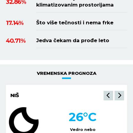
32.86%
klimatizovanim prostorijama
17.14%
Što više tečnosti i nema frke
40.71%
Jedva čekam da prođe leto
VREMENSKA PROGNOZA
NIŠ
26
°C
Vedro nebo