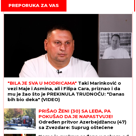
PREPORUKA ZA VAS
"BILA JE SVA U MODRICAMA"
Taki Marinković o
vezi Maje i Asmina, ali i Filipa Cara, priznao i da
mu je žao što je PREKINULA TRUDNOĆU: "Danas
bih bio deka" (VIDEO)
PRIŠAO ŽENI (30) SA LEĐA, PA
POKUŠAO DA JE NAPASTVUJE!
Određen pritvor Azerbejdžancu (47)
sa Zvezdare: Suprug oštećene
sprečio napad!