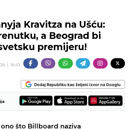
nyja Kravitza na Ušću:
trenutku, a Beograd bi
svetsku premijeru!
026
16:43
Dodaj Republiku kao željeni izvor na Googlu
ija
 ono što Billboard naziva