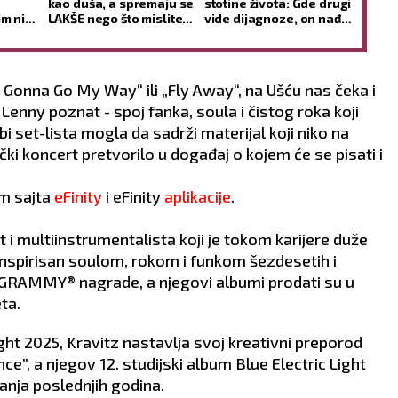
kao duša, a spremaju se
stotine života: Gde drugi
m nije
LAKŠE nego što mislite
vide dijagnoze, on nađe
ubav
(RECEPT)
talente
Gonna Go My Way“ ili „Fly Away“, na Ušću nas čeka i
 Lenny poznat - spoj fanka, soula i čistog roka koji
bi set-lista mogla da sadrži materijal koji niko na
ički koncert pretvorilo u događaj o kojem će se pisati i
m sajta
eFinity
i eFinity
aplikacije
.
 i multiinstrumentalista koji je tokom karijere duže
 Inspirisan soulom, rokom i funkom šezdesetih i
i GRAMMY® nagrade, a njegovi albumi prodati su u
ta.
ght 2025, Kravitz nastavlja svoj kreativni preporod
ce”, a njegov 12. studijski album Blue Electric Light
danja poslednjih godina.