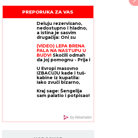
PREPORUKA ZA VAS
Deluju rezervisano,
nedostupno i hladno,
a istina je sasvim
drugačija: Oni su
NAJROMANTIČNIJI
(VIDEO) LEPA BRENA
HOROSKOPSKI ZNACI,
PALA NA NASTUPU U
i ako su vas izabrali -
BUDVI
Skočili odmah
pravi ste SREĆNIK!
da joj pomognu - Prija i
nova snajka đuskale, a
U Evropi masovno
evo šta je Viktor radio
IZBACUJU kade i tuš-
cele noći
kabine iz kupatila:
Iako zvuči bizarno,
NOVI SISTEM ZA
Mia Ross
Kraj sage: Šengelija
TUŠIRANJE štedi
sam palatio i potpisao!
prostor i novac
by Aklamator