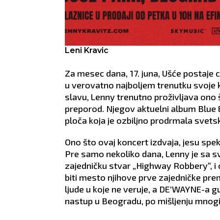
Leni Kravic
Za mesec dana, 17. juna, Ušće postaje 
u verovatno najboljem trenutku svoje 
slavu, Lenny trenutno proživljava ono š
preporod. Njegov aktuelni album Blue El
ploča koja je ozbiljno prodrmala svets
Ono što ovaj koncert izdvaja, jesu spek
Pre samo nekoliko dana, Lenny je sa 
zajedničku stvar „Highway Robbery“, i 
biti mesto njihove prve zajedničke pre
ljude u koje ne veruje, a DE’WAYNE-a gu
nastup u Beogradu, po mišljenju mnogi