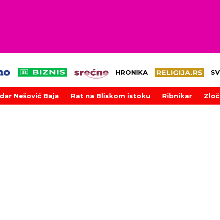
HRONIKA
SV
dar Nešović Baja
Rat na Bliskom istoku
Ribnikar
Zloč