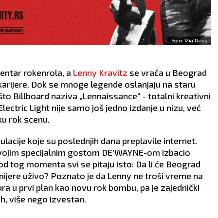
Foto: Mia Ross
centar rokenrola, a
Lenny Kravitz
se vraća u Beograd
karijere. Dok se mnoge legende oslanjaju na staru
to Billboard naziva „Lennaissance“ - totalni kreativni
ectric Light nije samo još jedno izdanje u nizu, već
ku rok scenu.
ulacije koje su poslednjih dana preplavile internet.
svojim specijalnim gostom DE’WAYNE-om izbacio
od tog momenta svi se pitaju isto: Da li će Beograd
mijere uživo? Poznato je da Lenny ne troši vreme na
ra u prvi plan kao novu rok bombu, pa je zajednički
h, više nego izvestan.