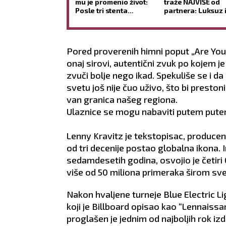
mu je promenio život:
traže NAJVIŠE od
Posle tri stenta
partnera: Luksuz i
presekao i doneo
HIR, ali njihovu lj
ODLUKU koja je sve
ne može svako da
iznenadila (GALERIJA)
priušti
Pored proverenih himni poput „Are You 
onaj sirovi, autentični zvuk po kojem je
zvuči bolje nego ikad. Spekuliše se i da 
svetu još nije čuo uživo, što bi preston
van granica našeg regiona.
Ulaznice se mogu nabaviti putem pute
Lenny Kravitz je tekstopisac, producent
od tri decenije postao globalna ikona.
sedamdesetih godina, osvojio je četir
više od 50 miliona primeraka širom sve
Nakon hvaljene turneje Blue Electric Li
koji je Billboard opisao kao “Lennaissan
proglašen je jednim od najboljih rok iz