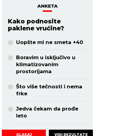
ANKETA
Kako podnosite
paklene vrućine?
Uopšte mi ne smeta +40
Boravim u isključivo u
klimatizovanim
prostorijama
Što više tečnosti i nema
frke
Jedva čekam da prođe
leto
VIDI REZULTATE
GLASAJ