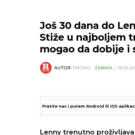
Još 30 dana do Len
Stiže u najboljem 
mogao da dobije i 
AUTOR:
PROMO
ZABAVA
18.05.2
Pratite nas i putem Android ili iOS aplikac
Lenny trenutno proživljava