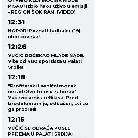
OTKRIO KOJI MOĆNIK MU JE
PISAO! Izbio haos uživo u emisiji
- REGION ŠOKIRAN! (VIDEO)
12:31
HOROR! Poznati fudbaler (19)
ubio čoveka!
12:26
VUČIĆ DOČEKAO MLADE NADE:
Više od 400 sportista u Palati
Srbije!
12:18
"Profiterski i sebični mozak
nezadrživo tone u zaborav"
Vučević urnisao Đilasa: Pred
brodolomom je, odbačen, svi su
ga prozreli!
12:15
VUČIĆ SE OBRAĆA POSLE
PRIJEMA U PALATI SRBIJA: