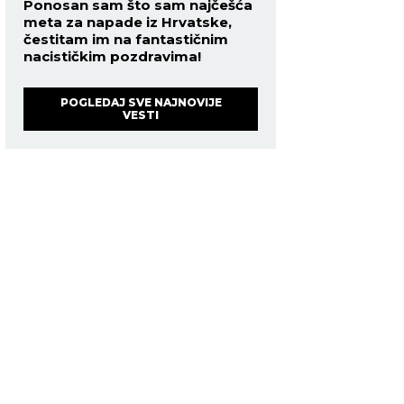
Ponosan sam što sam najčešća
meta za napade iz Hrvatske,
čestitam im na fantastičnim
nacističkim pozdravima!
POGLEDAJ SVE NAJNOVIJE
VESTI