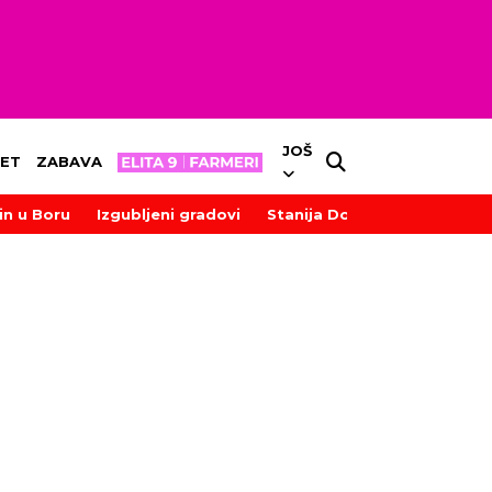
JOŠ
ET
ZABAVA
in u Boru
Izgubljeni gradovi
Stanija Dobrojević